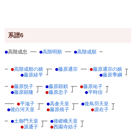
系譜6
●
高階成忠
─
─
●
高階明順
─
─
●
高階成順
─
─
●
高階成順の娘
┬
─
●
藤原通宗
─
─
●
藤原通宗の娘
┬
●
藤原経平
┘
●
藤原季綱
┘
─
●
藤原悦子
┬
─
●
藤原顕頼
┬
─
●
藤原祐子
┬
●
藤原顕隆
┘
●
藤原忠子
┘
●
平時信
┘
───
●
平滋子
┬
─
●
高倉天皇
┬
─
●
後鳥羽天皇
┬
●
後白河天皇
┘
●
藤原殖子
┘
●
源在子
┘
─
●
土御門天皇
┬
─
●
後嵯峨天皇
┬
●
源通子
┘
●
西園寺姞子
┘