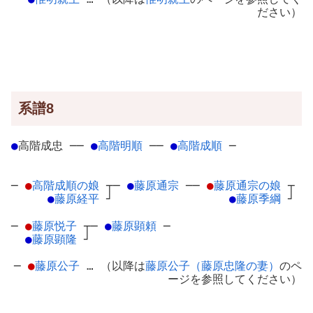
ださい）
系譜8
●
高階成忠
─
─
●
高階明順
─
─
●
高階成順
─
─
●
高階成順の娘
┬
─
●
藤原通宗
─
─
●
藤原通宗の娘
┬
●
藤原経平
┘
●
藤原季綱
┘
─
●
藤原悦子
┬
─
●
藤原顕頼
─
●
藤原顕隆
┘
─
●
藤原公子
… （以降は
藤原公子（藤原忠隆の妻）
のペ
ージを参照してください）