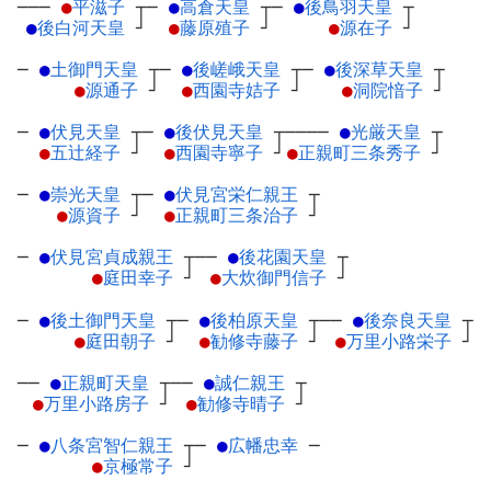
───
●
平滋子
┬
─
●
高倉天皇
┬
─
●
後鳥羽天皇
┬
●
後白河天皇
┘
●
藤原殖子
┘
●
源在子
┘
─
●
土御門天皇
┬
─
●
後嵯峨天皇
┬
─
●
後深草天皇
┬
●
源通子
┘
●
西園寺姞子
┘
●
洞院愔子
┘
─
●
伏見天皇
┬
─
●
後伏見天皇
┬
────
●
光厳天皇
┬
●
五辻経子
┘
●
西園寺寧子
┘
●
正親町三条秀子
┘
─
●
崇光天皇
┬
─
●
伏見宮栄仁親王
┬
●
源資子
┘
●
正親町三条治子
┘
─
●
伏見宮貞成親王
┬
──
●
後花園天皇
┬
●
庭田幸子
┘
●
大炊御門信子
┘
─
●
後土御門天皇
┬
─
●
後柏原天皇
┬
──
●
後奈良天皇
┬
●
庭田朝子
┘
●
勧修寺藤子
┘
●
万里小路栄子
┘
──
●
正親町天皇
┬
──
●
誠仁親王
┬
●
万里小路房子
┘
●
勧修寺晴子
┘
─
●
八条宮智仁親王
┬
─
●
広幡忠幸
─
●
京極常子
┘