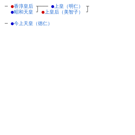
─
●
香淳皇后
┬
───
●
上皇（明仁）
┬
●
昭和天皇
┘
●
上皇后（美智子）
┘
─
●
今上天皇（徳仁）