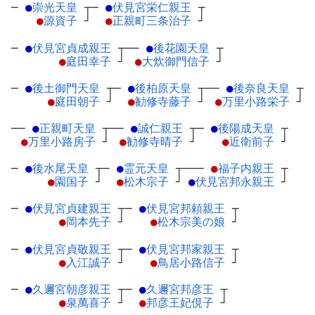
─
●
崇光天皇
┬
─
●
伏見宮栄仁親王
┬
●
源資子
┘
●
正親町三条治子
┘
─
●
伏見宮貞成親王
┬
──
●
後花園天皇
┬
●
庭田幸子
┘
●
大炊御門信子
┘
─
●
後土御門天皇
┬
─
●
後柏原天皇
┬
──
●
後奈良天皇
┬
●
庭田朝子
┘
●
勧修寺藤子
┘
●
万里小路栄子
┘
──
●
正親町天皇
┬
──
●
誠仁親王
┬
─
●
後陽成天皇
┬
●
万里小路房子
┘
●
勧修寺晴子
┘
●
近衛前子
┘
─
●
後水尾天皇
┬
─
●
霊元天皇
┬
───
●
福子内親王
┬
●
園国子
┘
●
松木宗子
┘
●
伏見宮邦永親王
┘
─
●
伏見宮貞建親王
┬
─
●
伏見宮邦頼親王
┬
●
岡本先子
┘
●
松木宗美の娘
┘
─
●
伏見宮貞敬親王
┬
─
●
伏見宮邦家親王
┬
●
入江誠子
┘
●
鳥居小路信子
┘
─
●
久邇宮朝彦親王
┬
─
●
久邇宮邦彦王
┬
●
泉萬喜子
┘
●
邦彦王妃俔子
┘