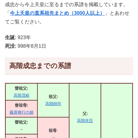
成忠から今上天皇に至るまでの系譜を掲載しています。
「
今上天皇の直系祖先まとめ（3000人以上）
」とあわせ
てご覧ください。
生誕:
923年
死没:
998年8月1日
高階成忠までの系譜
曽祖父:
高階茂範
祖父:
高階師尚
曾祖母:
藤原棟行の娘
父:
高階良臣
曽祖父:
–
祖母
:
–