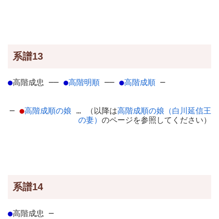
系譜13
●
高階成忠
─
─
●
高階明順
─
─
●
高階成順
─
─
●
高階成順の娘
… （以降は
高階成順の娘（白川延信王
の妻）
のページを参照してください）
系譜14
●
高階成忠
─