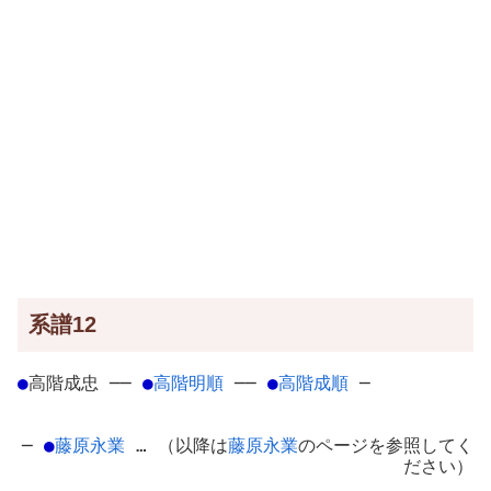
系譜12
●
高階成忠
─
─
●
高階明順
─
─
●
高階成順
─
─
●
藤原永業
… （以降は
藤原永業
のページを参照してく
ださい）