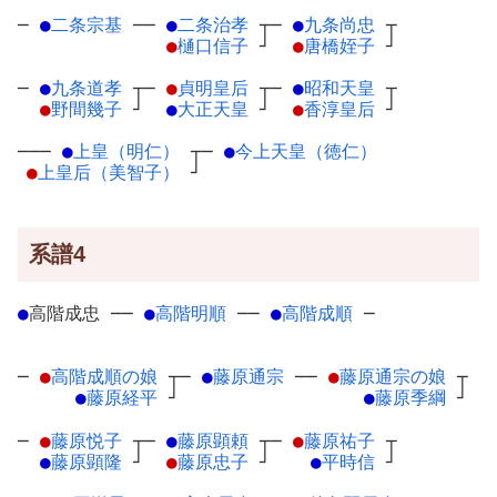
─
●
二条宗基
─
─
●
二条治孝
┬
─
●
九条尚忠
┬
●
樋口信子
┘
●
唐橋姪子
┘
─
●
九条道孝
┬
─
●
貞明皇后
┬
─
●
昭和天皇
┬
●
野間幾子
┘
●
大正天皇
┘
●
香淳皇后
┘
───
●
上皇（明仁）
┬
─
●
今上天皇（徳仁）
●
上皇后（美智子）
┘
系譜4
●
高階成忠
─
─
●
高階明順
─
─
●
高階成順
─
─
●
高階成順の娘
┬
─
●
藤原通宗
─
─
●
藤原通宗の娘
┬
●
藤原経平
┘
●
藤原季綱
┘
─
●
藤原悦子
┬
─
●
藤原顕頼
┬
─
●
藤原祐子
┬
●
藤原顕隆
┘
●
藤原忠子
┘
●
平時信
┘