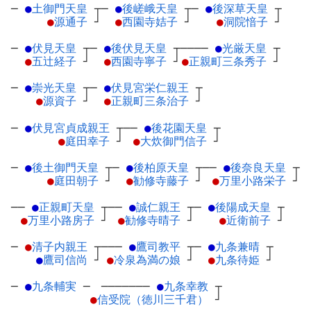
─
●
土御門天皇
┬
─
●
後嵯峨天皇
┬
─
●
後深草天皇
┬
●
源通子
┘
●
西園寺姞子
┘
●
洞院愔子
┘
─
●
伏見天皇
┬
─
●
後伏見天皇
┬
────
●
光厳天皇
┬
●
五辻経子
┘
●
西園寺寧子
┘
●
正親町三条秀子
┘
─
●
崇光天皇
┬
─
●
伏見宮栄仁親王
┬
●
源資子
┘
●
正親町三条治子
┘
─
●
伏見宮貞成親王
┬
──
●
後花園天皇
┬
●
庭田幸子
┘
●
大炊御門信子
┘
─
●
後土御門天皇
┬
─
●
後柏原天皇
┬
──
●
後奈良天皇
┬
●
庭田朝子
┘
●
勧修寺藤子
┘
●
万里小路栄子
┘
──
●
正親町天皇
┬
──
●
誠仁親王
┬
─
●
後陽成天皇
┬
●
万里小路房子
┘
●
勧修寺晴子
┘
●
近衛前子
┘
─
●
清子内親王
┬
───
●
鷹司教平
┬
─
●
九条兼晴
┬
●
鷹司信尚
┘
●
冷泉為満の娘
┘
●
九条待姫
┘
─
●
九条輔実
─
───────
●
九条幸教
┬
●
信受院（徳川三千君）
┘