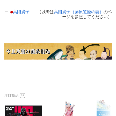
─
●
高階貴子
… （以降は
高階貴子（藤原道隆の妻）
のペ
ージを参照してください）
注目商品
PR