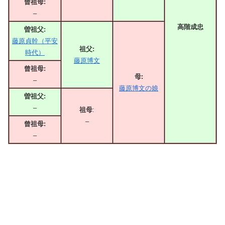
曾祖母:
–
高階成忠
曽祖父:
藤原貞幹（平安
祖父:
時代）
藤原博文
曾祖母:
母:
–
藤原博文の娘
曽祖父:
–
祖母
:
–
曾祖母:
–