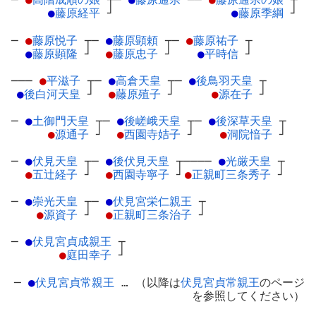
●
藤原経平
┘
●
藤原季綱
┘
─
●
藤原悦子
┬
─
●
藤原顕頼
┬
─
●
藤原祐子
┬
●
藤原顕隆
┘
●
藤原忠子
┘
●
平時信
┘
───
●
平滋子
┬
─
●
高倉天皇
┬
─
●
後鳥羽天皇
┬
●
後白河天皇
┘
●
藤原殖子
┘
●
源在子
┘
─
●
土御門天皇
┬
─
●
後嵯峨天皇
┬
─
●
後深草天皇
┬
●
源通子
┘
●
西園寺姞子
┘
●
洞院愔子
┘
─
●
伏見天皇
┬
─
●
後伏見天皇
┬
────
●
光厳天皇
┬
●
五辻経子
┘
●
西園寺寧子
┘
●
正親町三条秀子
┘
─
●
崇光天皇
┬
─
●
伏見宮栄仁親王
┬
●
源資子
┘
●
正親町三条治子
┘
─
●
伏見宮貞成親王
┬
●
庭田幸子
┘
─
●
伏見宮貞常親王
… （以降は
伏見宮貞常親王
のページ
を参照してください）