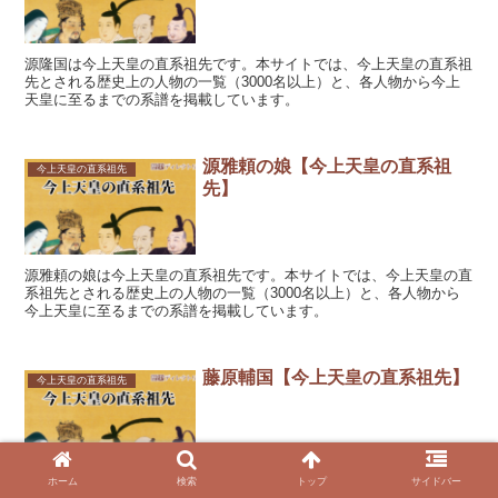
源隆国は今上天皇の直系祖先です。本サイトでは、今上天皇の直系祖
先とされる歴史上の人物の一覧（3000名以上）と、各人物から今上
天皇に至るまでの系譜を掲載しています。
源雅頼の娘【今上天皇の直系祖
今上天皇の直系祖先
先】
源雅頼の娘は今上天皇の直系祖先です。本サイトでは、今上天皇の直
系祖先とされる歴史上の人物の一覧（3000名以上）と、各人物から
今上天皇に至るまでの系譜を掲載しています。
藤原輔国【今上天皇の直系祖先】
今上天皇の直系祖先
ホーム
検索
トップ
サイドバー
藤原輔国は今上天皇の直系祖先です。本サイトでは、今上天皇の直系