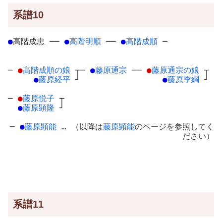
系譜10
●
高階成忠
─
─
●
高階明順
─
─
●
高階成順
─
─
●
高階成順の娘
┬
─
●
藤原通宗
─
─
●
藤原通宗の娘
┬
●
藤原経平
┘
●
藤原季綱
┘
─
●
藤原悦子
┬
●
藤原顕隆
┘
─
●
藤原顕能
… （以降は
藤原顕能
のページを参照してく
ださい）
系譜11