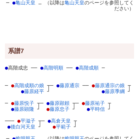
─
●
亀山天皇
… （以降は
亀山天皇
のページを参照してく
ださい）
系譜7
●
高階成忠
─
─
●
高階明順
─
─
●
高階成順
─
─
●
高階成順の娘
┬
─
●
藤原通宗
─
─
●
藤原通宗の娘
┬
●
藤原経平
┘
●
藤原季綱
┘
─
●
藤原悦子
┬
─
●
藤原顕頼
┬
─
●
藤原祐子
┬
●
藤原顕隆
┘
●
藤原忠子
┘
●
平時信
┘
───
●
平滋子
┬
─
●
高倉天皇
┬
●
後白河天皇
┘
●
平範子
┘
─
●
惟明親王
… （以降は
惟明親王
のページを参照してく