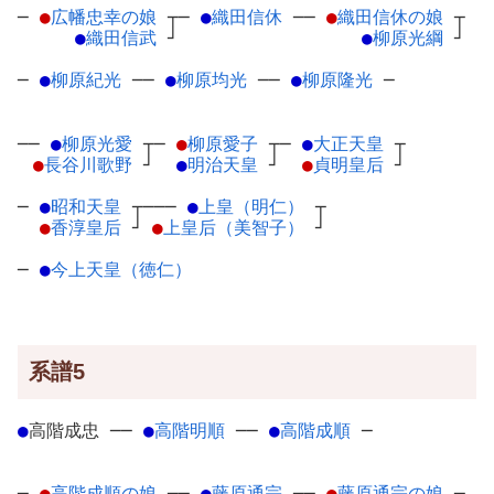
─
●
広幡忠幸の娘
┬
─
●
織田信休
─
─
●
織田信休の娘
┬
●
織田信武
┘
●
柳原光綱
┘
─
●
柳原紀光
─
─
●
柳原均光
─
─
●
柳原隆光
─
──
●
柳原光愛
┬
─
●
柳原愛子
┬
─
●
大正天皇
┬
●
長谷川歌野
┘
●
明治天皇
┘
●
貞明皇后
┘
─
●
昭和天皇
┬
───
●
上皇（明仁）
┬
●
香淳皇后
┘
●
上皇后（美智子）
┘
─
●
今上天皇（徳仁）
系譜5
●
高階成忠
─
─
●
高階明順
─
─
●
高階成順
─
─
●
高階成順の娘
┬
─
●
藤原通宗
─
─
●
藤原通宗の娘
┬