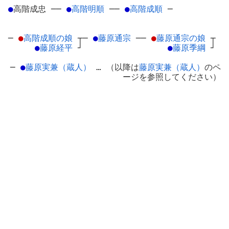
●
高階成忠
─
─
●
高階明順
─
─
●
高階成順
─
─
●
高階成順の娘
┬
─
●
藤原通宗
─
─
●
藤原通宗の娘
┬
●
藤原経平
┘
●
藤原季綱
┘
─
●
藤原実兼（蔵人）
… （以降は
藤原実兼（蔵人）
のペ
ージを参照してください）