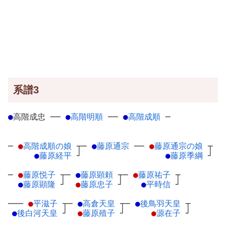
系譜3
●
高階成忠
─
─
●
高階明順
─
─
●
高階成順
─
─
●
高階成順の娘
┬
─
●
藤原通宗
─
─
●
藤原通宗の娘
┬
●
藤原経平
┘
●
藤原季綱
┘
─
●
藤原悦子
┬
─
●
藤原顕頼
┬
─
●
藤原祐子
┬
●
藤原顕隆
┘
●
藤原忠子
┘
●
平時信
┘
───
●
平滋子
┬
─
●
高倉天皇
┬
─
●
後鳥羽天皇
┬
●
後白河天皇
┘
●
藤原殖子
┘
●
源在子
┘