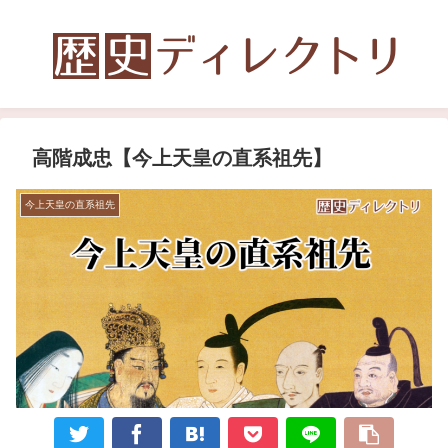
高階成忠【今上天皇の直系祖先】
今上天皇の直系祖先