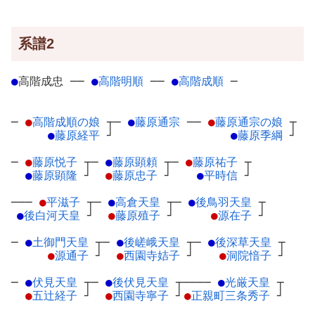
系譜2
●
高階成忠
─
─
●
高階明順
─
─
●
高階成順
─
─
●
高階成順の娘
┬
─
●
藤原通宗
─
─
●
藤原通宗の娘
┬
●
藤原経平
┘
●
藤原季綱
┘
─
●
藤原悦子
┬
─
●
藤原顕頼
┬
─
●
藤原祐子
┬
●
藤原顕隆
┘
●
藤原忠子
┘
●
平時信
┘
───
●
平滋子
┬
─
●
高倉天皇
┬
─
●
後鳥羽天皇
┬
●
後白河天皇
┘
●
藤原殖子
┘
●
源在子
┘
─
●
土御門天皇
┬
─
●
後嵯峨天皇
┬
─
●
後深草天皇
┬
●
源通子
┘
●
西園寺姞子
┘
●
洞院愔子
┘
─
●
伏見天皇
┬
─
●
後伏見天皇
┬
────
●
光厳天皇
┬
●
五辻経子
┘
●
西園寺寧子
┘
●
正親町三条秀子
┘