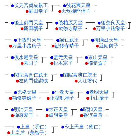
─
●
伏見宮貞成親王
┬
──
●
後花園天皇
┬
●
庭田幸子
┘
●
大炊御門信子
┘
─
●
後土御門天皇
┬
─
●
後柏原天皇
┬
──
●
後奈良天皇
┬
●
庭田朝子
┘
●
勧修寺藤子
┘
●
万里小路栄子
┘
──
●
正親町天皇
┬
──
●
誠仁親王
┬
─
●
後陽成天皇
┬
●
万里小路房子
┘
●
勧修寺晴子
┘
●
近衛前子
┘
─
●
後水尾天皇
┬
─
●
霊元天皇
┬
─
●
東山天皇
┬
●
園国子
┘
●
松木宗子
┘
●
櫛笥賀子
┘
─
●
閑院宮直仁親王
┬
─
●
閑院宮典仁親王
┬
●
左衛門佐讃岐
┘
●
大江磐代
┘
──
●
光格天皇
┬
──
●
仁孝天皇
┬
─
●
孝明天皇
┬
●
勧修寺婧子
┘
●
正親町雅子
┘
●
中山慶子
┘
─
●
明治天皇
┬
─
●
大正天皇
┬
─
●
昭和天皇
┬
●
柳原愛子
┘
●
貞明皇后
┘
●
香淳皇后
┘
───
●
上皇（明仁）
┬
─
●
今上天皇（徳仁）
●
上皇后（美智子）
┘