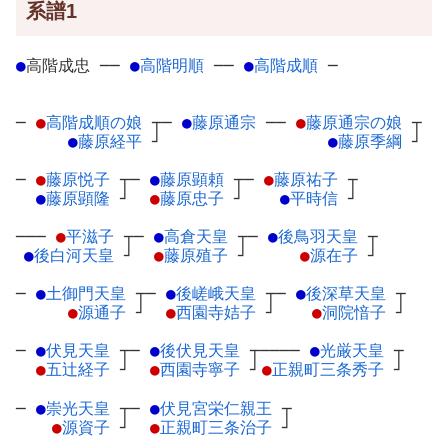
系譜1
●
高階成忠
─
─
●
高階明順
─
─
●
高階成順
─
─
●
高階成順の娘
┬
─
●
藤原通宗
─
─
●
藤原通宗の娘
┬
●
藤原経平
┘
●
藤原季綱
┘
─
●
藤原悦子
┬
─
●
藤原顕頼
┬
─
●
藤原祐子
┬
●
藤原顕隆
┘
●
藤原忠子
┘
●
平時信
┘
───
●
平滋子
┬
─
●
高倉天皇
┬
─
●
後鳥羽天皇
┬
●
後白河天皇
┘
●
藤原殖子
┘
●
源在子
┘
─
●
土御門天皇
┬
─
●
後嵯峨天皇
┬
─
●
後深草天皇
┬
●
源通子
┘
●
西園寺姞子
┘
●
洞院愔子
┘
─
●
伏見天皇
┬
─
●
後伏見天皇
┬
────
●
光厳天皇
┬
●
五辻経子
┘
●
西園寺寧子
┘
●
正親町三条秀子
┘
─
●
崇光天皇
┬
─
●
伏見宮栄仁親王
┬
●
源資子
┘
●
正親町三条治子
┘