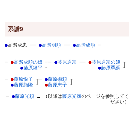
系譜9
●
高階成忠
─
─
●
高階明順
─
─
●
高階成順
─
─
●
高階成順の娘
┬
─
●
藤原通宗
─
─
●
藤原通宗の娘
┬
●
藤原経平
┘
●
藤原季綱
┘
─
●
藤原悦子
┬
─
●
藤原顕頼
┬
●
藤原顕隆
┘
●
藤原忠子
┘
─
●
藤原光頼
… （以降は
藤原光頼
のページを参照してく
ださい）