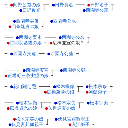
─
●
阿野公寛の娘
┬
─
●
日野資名
─
──
●
日野名子
┬
●
日野俊光
┘
●
西園寺公宗
┘
──
●
西園寺実俊
┬
─
●
西園寺公永
─
●
四条隆資の娘
┘
───
●
西園寺実永
┬
───
●
西園寺公名
┬
●
持明院基親の娘
┘
●
広橋兼宣の娘？
┘
─
●
西園寺実遠
─
─
●
西園寺公藤
─
─────
●
西園寺実宣
┬
─
●
西園寺公朝
─
●
正親町三条実望の娘
┘
─
●
花山院定熙
─
───
●
松木宗保
┬
─
●
松木宗条
┬
●
広橋兼勝の娘
┘
●
河鰭秀子
┘
───
●
松木宗顕
┬
───
●
松木宗長
┬
─
●
松木宗美
─
●
広橋貞光の娘
┘
●
久世通夏の娘
┘
──
●
松木宗美の娘
┬
─
●
伏見宮貞敬親王
┬
●
伏見宮邦頼親王
┘
●
入江誠子
┘