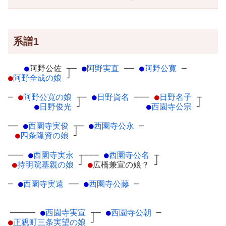
系譜1
●
阿野公佐
┬
─
●
阿野実直
─
─
●
阿野公寛
─
●
阿野全成の娘
┘
─
●
阿野公寛の娘
┬
─
●
日野資名
─
──
●
日野名子
┬
●
日野俊光
┘
●
西園寺公宗
┘
──
●
西園寺実俊
┬
─
●
西園寺公永
─
●
四条隆資の娘
┘
───
●
西園寺実永
┬
───
●
西園寺公名
┬
●
持明院基親の娘
┘
●
広橋兼宣の娘？
┘
─
●
西園寺実遠
─
─
●
西園寺公藤
─
─────
●
西園寺実宣
┬
─
●
西園寺公朝
─
●
正親町三条実望の娘
┘