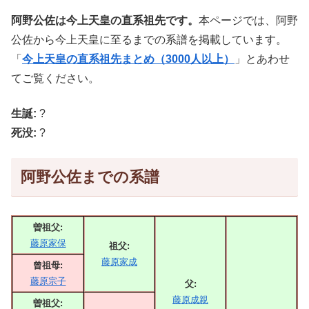
阿野公佐は今上天皇の直系祖先です。
本ページでは、阿野
公佐から今上天皇に至るまでの系譜を掲載しています。
「
今上天皇の直系祖先まとめ（3000人以上）
」とあわせ
てご覧ください。
生誕:
?
死没:
?
阿野公佐までの系譜
曽祖父:
藤原家保
祖父:
藤原家成
曾祖母:
藤原宗子
父:
藤原成親
曽祖父: