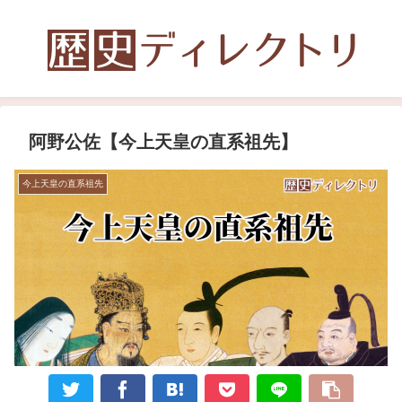
阿野公佐【今上天皇の直系祖先】
今上天皇の直系祖先