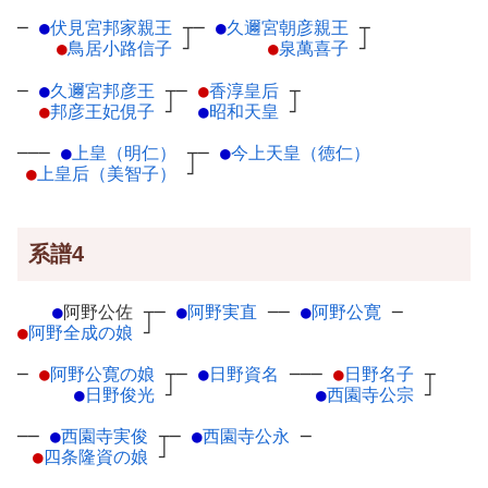
─
●
伏見宮邦家親王
┬
─
●
久邇宮朝彦親王
┬
●
鳥居小路信子
┘
●
泉萬喜子
┘
─
●
久邇宮邦彦王
┬
─
●
香淳皇后
┬
●
邦彦王妃俔子
┘
●
昭和天皇
┘
───
●
上皇（明仁）
┬
─
●
今上天皇（徳仁）
●
上皇后（美智子）
┘
系譜4
●
阿野公佐
┬
─
●
阿野実直
─
─
●
阿野公寛
─
●
阿野全成の娘
┘
─
●
阿野公寛の娘
┬
─
●
日野資名
─
──
●
日野名子
┬
●
日野俊光
┘
●
西園寺公宗
┘
──
●
西園寺実俊
┬
─
●
西園寺公永
─
●
四条隆資の娘
┘