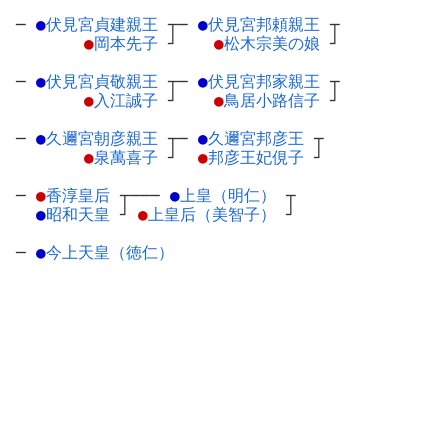
─
●
伏見宮貞建親王
┬
─
●
伏見宮邦頼親王
┬
●
岡本先子
┘
●
松木宗美の娘
┘
─
●
伏見宮貞敬親王
┬
─
●
伏見宮邦家親王
┬
●
入江誠子
┘
●
鳥居小路信子
┘
─
●
久邇宮朝彦親王
┬
─
●
久邇宮邦彦王
┬
●
泉萬喜子
┘
●
邦彦王妃俔子
┘
─
●
香淳皇后
┬
───
●
上皇（明仁）
┬
●
昭和天皇
┘
●
上皇后（美智子）
┘
─
●
今上天皇（徳仁）