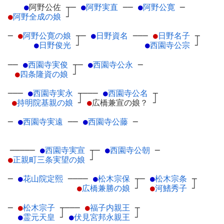
●
阿野公佐
┬
─
●
阿野実直
─
─
●
阿野公寛
─
●
阿野全成の娘
┘
─
●
阿野公寛の娘
┬
─
●
日野資名
─
──
●
日野名子
┬
●
日野俊光
┘
●
西園寺公宗
┘
──
●
西園寺実俊
┬
─
●
西園寺公永
─
●
四条隆資の娘
┘
───
●
西園寺実永
┬
───
●
西園寺公名
┬
●
持明院基親の娘
┘
●
広橋兼宣の娘？
┘
─
●
西園寺実遠
─
─
●
西園寺公藤
─
─────
●
西園寺実宣
┬
─
●
西園寺公朝
─
●
正親町三条実望の娘
┘
─
●
花山院定熙
─
───
●
松木宗保
┬
─
●
松木宗条
┬
●
広橋兼勝の娘
┘
●
河鰭秀子
┘
─
●
松木宗子
┬
───
●
福子内親王
┬
●
霊元天皇
┘
●
伏見宮邦永親王
┘