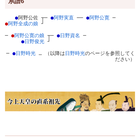
系譜6
●
阿野公佐
┬
─
●
阿野実直
─
─
●
阿野公寛
─
●
阿野全成の娘
┘
─
●
阿野公寛の娘
┬
─
●
日野資名
─
●
日野俊光
┘
─
●
日野時光
… （以降は
日野時光
のページを参照してく
ださい）