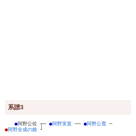
系譜3
●
阿野公佐
┬
─
●
阿野実直
─
─
●
阿野公寛
─
●
阿野全成の娘
┘