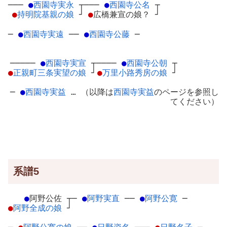
───
●
西園寺実永
┬
───
●
西園寺公名
┬
●
持明院基親の娘
┘
●
広橋兼宣の娘？
┘
─
●
西園寺実遠
─
─
●
西園寺公藤
─
─────
●
西園寺実宣
┬
────
●
西園寺公朝
┬
●
正親町三条実望の娘
┘
●
万里小路秀房の娘
┘
─
●
西園寺実益
… （以降は
西園寺実益
のページを参照し
てください）
系譜5
●
阿野公佐
┬
─
●
阿野実直
─
─
●
阿野公寛
─
●
阿野全成の娘
┘