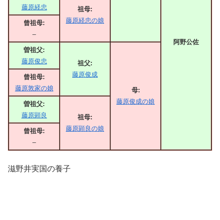
藤原経忠
祖母:
藤原経忠の娘
曾祖母:
–
阿野公佐
曽祖父:
藤原俊忠
祖父:
藤原俊成
曾祖母:
藤原敦家の娘
母:
藤原俊成の娘
曽祖父:
藤原顕良
祖母:
藤原顕良の娘
曾祖母:
–
滋野井実国の養子