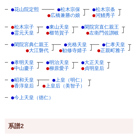
─
●
花山院定熙
─
───
●
松木宗保
┬
─
●
松木宗条
┬
●
広橋兼勝の娘
┘
●
河鰭秀子
┘
─
●
松木宗子
┬
─
●
東山天皇
┬
─
●
閑院宮直仁親王
┬
●
霊元天皇
┘
●
櫛笥賀子
┘
●
左衛門佐讃岐
┘
─
●
閑院宮典仁親王
┬
──
●
光格天皇
┬
──
●
仁孝天皇
┬
●
大江磐代
┘
●
勧修寺婧子
┘
●
正親町雅子
┘
─
●
孝明天皇
┬
─
●
明治天皇
┬
─
●
大正天皇
┬
●
中山慶子
┘
●
柳原愛子
┘
●
貞明皇后
┘
─
●
昭和天皇
┬
───
●
上皇（明仁）
┬
●
香淳皇后
┘
●
上皇后（美智子）
┘
─
●
今上天皇（徳仁）
系譜2