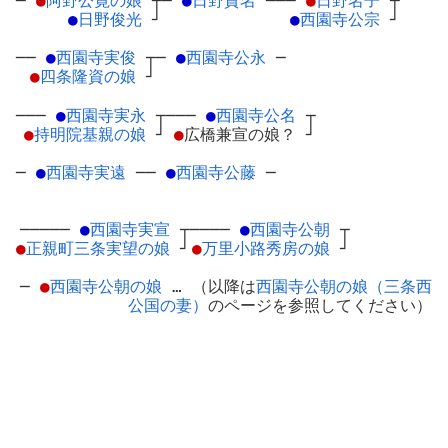
─
●
阿野公寛の娘
┬
─
●
日野資名
─
──
●
日野名子
┬
●
日野俊光
┘
●
西園寺公宗
┘
──
●
西園寺実俊
┬
─
●
西園寺公永
─
●
四条隆資の娘
┘
───
●
西園寺実永
┬
───
●
西園寺公名
┬
●
持明院基親の娘
┘
●
広橋兼宣の娘？
┘
─
●
西園寺実遠
─
─
●
西園寺公藤
─
─────
●
西園寺実宣
┬
────
●
西園寺公朝
┬
●
正親町三条実望の娘
┘
●
万里小路秀房の娘
┘
─
●
西園寺公朝の娘
… （以降は
西園寺公朝の娘（三条西
公国の妻）
のページを参照してください）