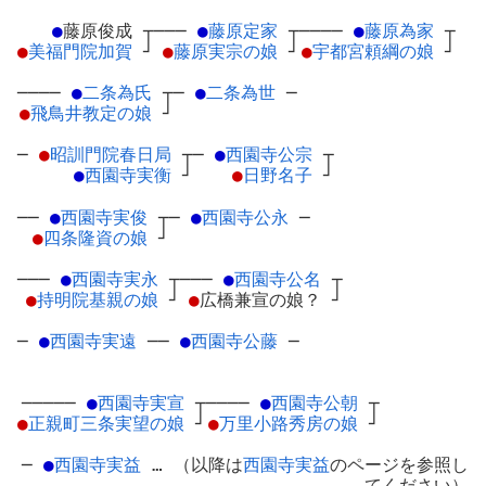
●
藤原俊成
┬
───
●
藤原定家
┬
────
●
藤原為家
┬
●
美福門院加賀
┘
●
藤原実宗の娘
┘
●
宇都宮頼綱の娘
┘
────
●
二条為氏
┬
─
●
二条為世
─
●
飛鳥井教定の娘
┘
─
●
昭訓門院春日局
┬
─
●
西園寺公宗
┬
●
西園寺実衡
┘
●
日野名子
┘
──
●
西園寺実俊
┬
─
●
西園寺公永
─
●
四条隆資の娘
┘
───
●
西園寺実永
┬
───
●
西園寺公名
┬
●
持明院基親の娘
┘
●
広橋兼宣の娘？
┘
─
●
西園寺実遠
─
─
●
西園寺公藤
─
─────
●
西園寺実宣
┬
────
●
西園寺公朝
┬
●
正親町三条実望の娘
┘
●
万里小路秀房の娘
┘
─
●
西園寺実益
… （以降は
西園寺実益
のページを参照し
てください）