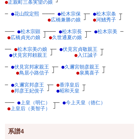
●
正親町三条実望の娘
┘
─
●
花山院定熙
─
───
●
松木宗保
┬
─
●
松木宗条
┬
●
広橋兼勝の娘
┘
●
河鰭秀子
┘
───
●
松木宗顕
┬
───
●
松木宗長
┬
─
●
松木宗美
─
●
広橋貞光の娘
┘
●
久世通夏の娘
┘
──
●
松木宗美の娘
┬
─
●
伏見宮貞敬親王
┬
●
伏見宮邦頼親王
┘
●
入江誠子
┘
─
●
伏見宮邦家親王
┬
─
●
久邇宮朝彦親王
┬
●
鳥居小路信子
┘
●
泉萬喜子
┘
─
●
久邇宮邦彦王
┬
─
●
香淳皇后
┬
●
邦彦王妃俔子
┘
●
昭和天皇
┘
───
●
上皇（明仁）
┬
─
●
今上天皇（徳仁）
●
上皇后（美智子）
┘
系譜4