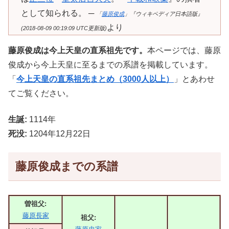
として知られる。 ─
「
藤原俊成
」『ウィキペディア日本語版』
より
(2018-08-09 00:19:09 UTC更新版)
藤原俊成は今上天皇の直系祖先です。
本ページでは、藤原
俊成から今上天皇に至るまでの系譜を掲載しています。
「
今上天皇の直系祖先まとめ（3000人以上）
」とあわせ
てご覧ください。
生誕:
1114年
死没:
1204年12月22日
藤原俊成までの系譜
曽祖父:
藤原長家
祖父: