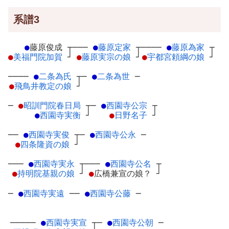
系譜3
●
藤原俊成
┬
───
●
藤原定家
┬
────
●
藤原為家
┬
●
美福門院加賀
┘
●
藤原実宗の娘
┘
●
宇都宮頼綱の娘
┘
────
●
二条為氏
┬
─
●
二条為世
─
●
飛鳥井教定の娘
┘
─
●
昭訓門院春日局
┬
─
●
西園寺公宗
┬
●
西園寺実衡
┘
●
日野名子
┘
──
●
西園寺実俊
┬
─
●
西園寺公永
─
●
四条隆資の娘
┘
───
●
西園寺実永
┬
───
●
西園寺公名
┬
●
持明院基親の娘
┘
●
広橋兼宣の娘？
┘
─
●
西園寺実遠
─
─
●
西園寺公藤
─
─────
●
西園寺実宣
┬
─
●
西園寺公朝
─