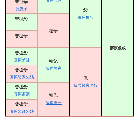
藤原忠家
曾祖母:
源懿子
父:
藤原俊忠
曽祖父:
–
祖母:
曾祖母:
–
藤原俊成
曽祖父:
藤原兼経
祖父:
藤原敦家
曾祖母:
藤原隆家の娘
母:
藤原敦家の娘
曽祖父:
藤原顕綱
祖母:
藤原兼子
曾祖母:
藤原隆経の娘