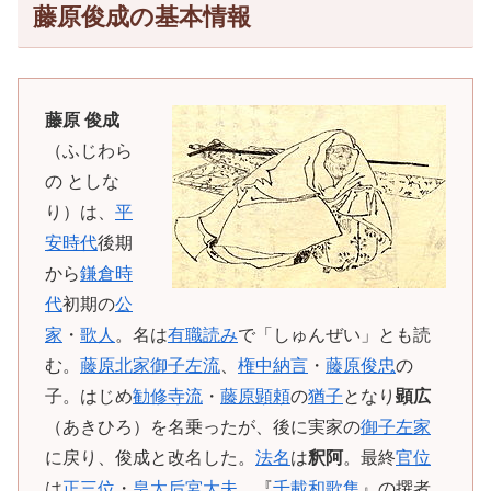
藤原俊成の基本情報
藤原 俊成
（ふじわら
の としな
り）は、
平
安時代
後期
から
鎌倉時
代
初期の
公
家
・
歌人
。名は
有職読み
で「しゅんぜい」とも読
む。
藤原北家
御子左流
、
権中納言
・
藤原俊忠
の
子。はじめ
勧修寺流
・
藤原顕頼
の
猶子
となり
顕広
（あきひろ）を名乗ったが、後に実家の
御子左家
に戻り、俊成と改名した。
法名
は
釈阿
。最終
官位
は
正三位
・
皇太后宮大夫
。『
千載和歌集
』の撰者