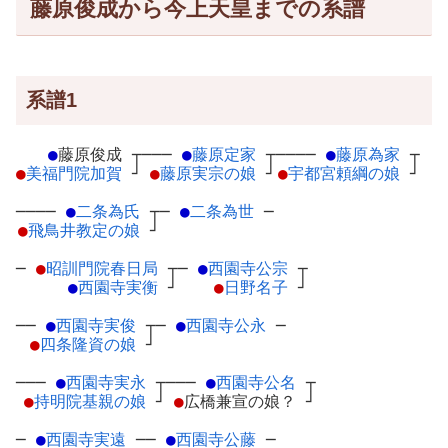
藤原俊成から今上天皇までの系譜
系譜1
●
藤原俊成
┬
───
●
藤原定家
┬
────
●
藤原為家
┬
●
美福門院加賀
┘
●
藤原実宗の娘
┘
●
宇都宮頼綱の娘
┘
────
●
二条為氏
┬
─
●
二条為世
─
●
飛鳥井教定の娘
┘
─
●
昭訓門院春日局
┬
─
●
西園寺公宗
┬
●
西園寺実衡
┘
●
日野名子
┘
──
●
西園寺実俊
┬
─
●
西園寺公永
─
●
四条隆資の娘
┘
───
●
西園寺実永
┬
───
●
西園寺公名
┬
●
持明院基親の娘
┘
●
広橋兼宣の娘？
┘
─
●
西園寺実遠
─
─
●
西園寺公藤
─