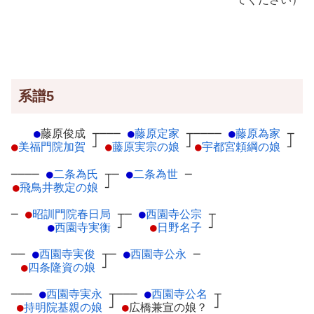
系譜5
●
藤原俊成
┬
───
●
藤原定家
┬
────
●
藤原為家
┬
●
美福門院加賀
┘
●
藤原実宗の娘
┘
●
宇都宮頼綱の娘
┘
────
●
二条為氏
┬
─
●
二条為世
─
●
飛鳥井教定の娘
┘
─
●
昭訓門院春日局
┬
─
●
西園寺公宗
┬
●
西園寺実衡
┘
●
日野名子
┘
──
●
西園寺実俊
┬
─
●
西園寺公永
─
●
四条隆資の娘
┘
───
●
西園寺実永
┬
───
●
西園寺公名
┬
●
持明院基親の娘
┘
●
広橋兼宣の娘？
┘