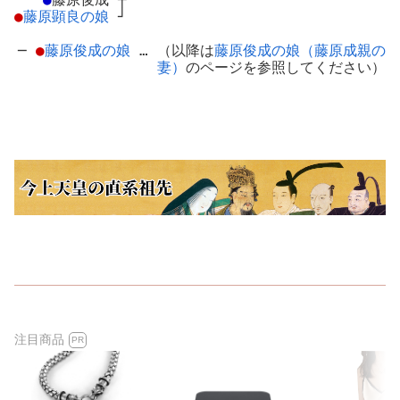
●
藤原顕良の娘
┘
─
●
藤原俊成の娘
… （以降は
藤原俊成の娘（藤原成親の
妻）
のページを参照してください）
注目商品
PR