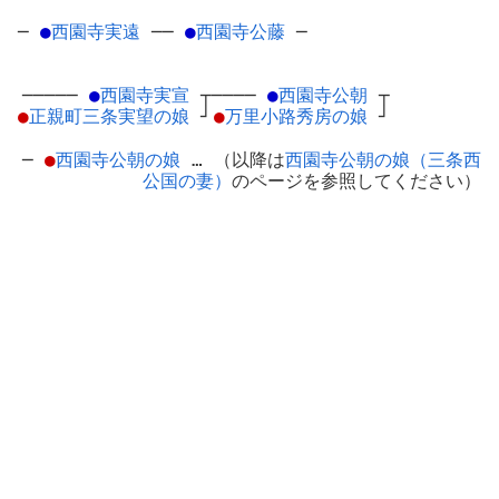
─
●
西園寺実遠
─
─
●
西園寺公藤
─
─────
●
西園寺実宣
┬
────
●
西園寺公朝
┬
●
正親町三条実望の娘
┘
●
万里小路秀房の娘
┘
─
●
西園寺公朝の娘
… （以降は
西園寺公朝の娘（三条西
公国の妻）
のページを参照してください）