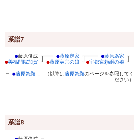
系譜7
●
藤原俊成
┬
───
●
藤原定家
┬
────
●
藤原為家
┬
●
美福門院加賀
┘
●
藤原実宗の娘
┘
●
宇都宮頼綱の娘
┘
─
●
藤原為顕
… （以降は
藤原為顕
のページを参照してく
ださい）
系譜8
●
藤原俊成
┬