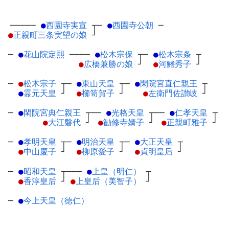
─────
●
西園寺実宣
┬
─
●
西園寺公朝
─
●
正親町三条実望の娘
┘
─
●
花山院定熙
─
───
●
松木宗保
┬
─
●
松木宗条
┬
●
広橋兼勝の娘
┘
●
河鰭秀子
┘
─
●
松木宗子
┬
─
●
東山天皇
┬
─
●
閑院宮直仁親王
┬
●
霊元天皇
┘
●
櫛笥賀子
┘
●
左衛門佐讃岐
┘
─
●
閑院宮典仁親王
┬
──
●
光格天皇
┬
──
●
仁孝天皇
┬
●
大江磐代
┘
●
勧修寺婧子
┘
●
正親町雅子
┘
─
●
孝明天皇
┬
─
●
明治天皇
┬
─
●
大正天皇
┬
●
中山慶子
┘
●
柳原愛子
┘
●
貞明皇后
┘
─
●
昭和天皇
┬
───
●
上皇（明仁）
┬
●
香淳皇后
┘
●
上皇后（美智子）
┘
─
●
今上天皇（徳仁）