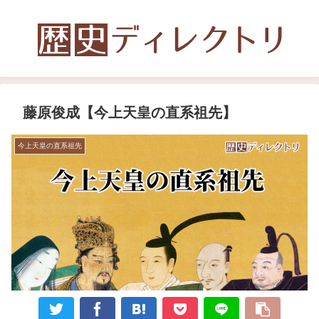
藤原俊成【今上天皇の直系祖先】
今上天皇の直系祖先