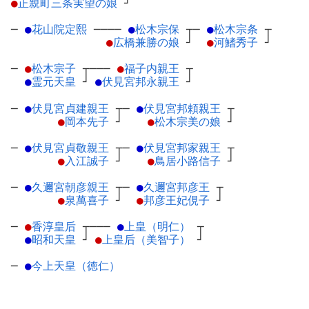
●
正親町三条実望の娘
┘
─
●
花山院定熙
─
───
●
松木宗保
┬
─
●
松木宗条
┬
●
広橋兼勝の娘
┘
●
河鰭秀子
┘
─
●
松木宗子
┬
───
●
福子内親王
┬
●
霊元天皇
┘
●
伏見宮邦永親王
┘
─
●
伏見宮貞建親王
┬
─
●
伏見宮邦頼親王
┬
●
岡本先子
┘
●
松木宗美の娘
┘
─
●
伏見宮貞敬親王
┬
─
●
伏見宮邦家親王
┬
●
入江誠子
┘
●
鳥居小路信子
┘
─
●
久邇宮朝彦親王
┬
─
●
久邇宮邦彦王
┬
●
泉萬喜子
┘
●
邦彦王妃俔子
┘
─
●
香淳皇后
┬
───
●
上皇（明仁）
┬
●
昭和天皇
┘
●
上皇后（美智子）
┘
─
●
今上天皇（徳仁）