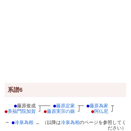
系譜6
●
藤原俊成
┬
───
●
藤原定家
┬
─
●
藤原為家
┬
●
美福門院加賀
┘
●
藤原実宗の娘
┘
●
阿仏尼
┘
─
●
冷泉為相
… （以降は
冷泉為相
のページを参照してく
ださい）