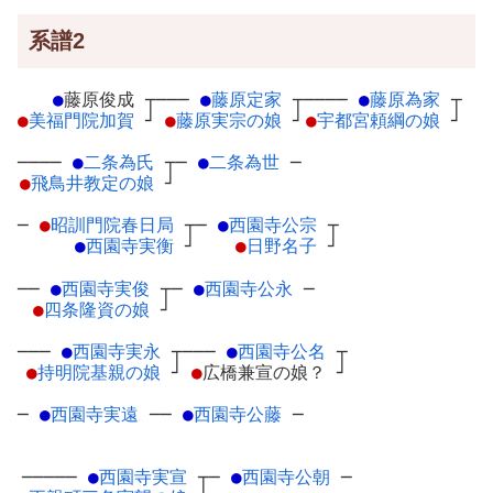
系譜2
●
藤原俊成
┬
───
●
藤原定家
┬
────
●
藤原為家
┬
●
美福門院加賀
┘
●
藤原実宗の娘
┘
●
宇都宮頼綱の娘
┘
────
●
二条為氏
┬
─
●
二条為世
─
●
飛鳥井教定の娘
┘
─
●
昭訓門院春日局
┬
─
●
西園寺公宗
┬
●
西園寺実衡
┘
●
日野名子
┘
──
●
西園寺実俊
┬
─
●
西園寺公永
─
●
四条隆資の娘
┘
───
●
西園寺実永
┬
───
●
西園寺公名
┬
●
持明院基親の娘
┘
●
広橋兼宣の娘？
┘
─
●
西園寺実遠
─
─
●
西園寺公藤
─
─────
●
西園寺実宣
┬
─
●
西園寺公朝
─