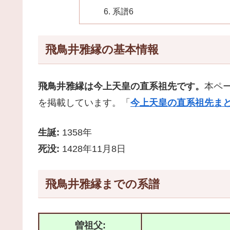
系譜6
飛鳥井雅縁の基本情報
飛鳥井雅縁は今上天皇の直系祖先です。
本ペ
を掲載しています。「
今上天皇の直系祖先まと
生誕:
1358年
死没:
1428年11月8日
飛鳥井雅縁までの系譜
曽祖父: