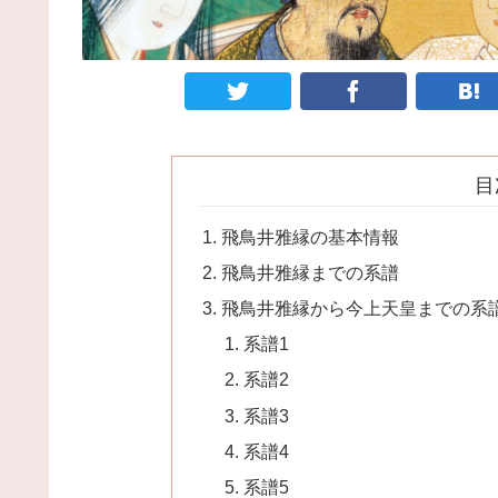
目
飛鳥井雅縁の基本情報
飛鳥井雅縁までの系譜
飛鳥井雅縁から今上天皇までの系
系譜1
系譜2
系譜3
系譜4
系譜5