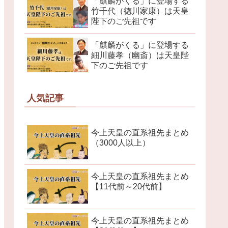
「麒麟がくる」に登場する
竹千代（徳川家康）は天皇
陛下のご先祖です
「麒麟がくる」に登場する
細川藤孝（幽斎）は天皇陛
下のご先祖です
人気記事
今上天皇の直系祖先まとめ
（3000人以上）
今上天皇の直系祖先まとめ
【11代前～20代前】
今上天皇の直系祖先まとめ