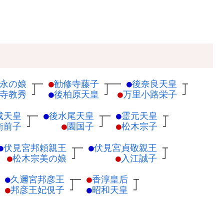
永の娘
┬
─
●
勧修寺藤子
┬
──
●
後奈良天皇
┬
寺教秀
┘
●
後柏原天皇
┘
●
万里小路栄子
┘
成天皇
┬
─
●
後水尾天皇
┬
─
●
霊元天皇
┬
衛前子
┘
●
園国子
┘
●
松木宗子
┘
●
伏見宮邦頼親王
┬
─
●
伏見宮貞敬親王
┬
●
松木宗美の娘
┘
●
入江誠子
┘
─
●
久邇宮邦彦王
┬
─
●
香淳皇后
┬
●
邦彦王妃俔子
┘
●
昭和天皇
┘