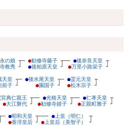
永の娘
┬
─
●
勧修寺藤子
┬
──
●
後奈良天皇
┬
寺教秀
┘
●
後柏原天皇
┘
●
万里小路栄子
┘
成天皇
┬
─
●
後水尾天皇
┬
─
●
霊元天皇
┬
衛前子
┘
●
園国子
┘
●
松木宗子
┘
院宮典仁親王
┬
──
●
光格天皇
┬
──
●
仁孝天皇
┬
●
大江磐代
┘
●
勧修寺婧子
┘
●
正親町雅子
┘
┬
─
●
昭和天皇
┬
───
●
上皇（明仁）
┬
┘
●
香淳皇后
┘
●
上皇后（美智子）
┘