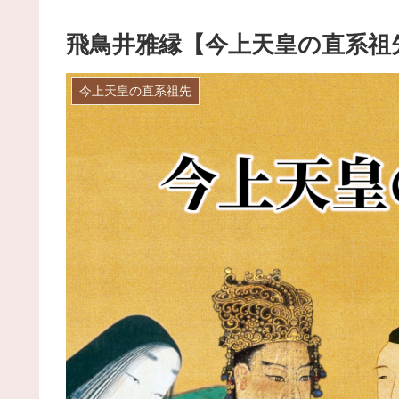
飛鳥井雅縁【今上天皇の直系祖
今上天皇の直系祖先