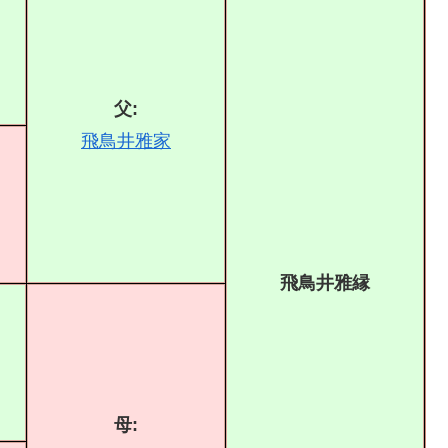
父:
飛鳥井雅家
飛鳥井雅縁
母: