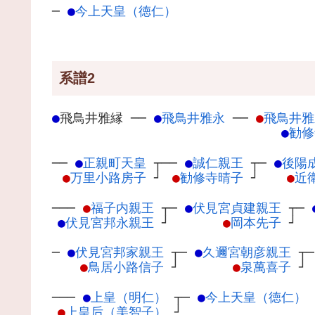
─
●
今上天皇（徳仁）
系譜2
●
飛鳥井雅縁
─
─
●
飛鳥井雅永
─
─
●
飛鳥井雅
●
勧修
──
●
正親町天皇
┬
──
●
誠仁親王
┬
─
●
後陽
●
万里小路房子
┘
●
勧修寺晴子
┘
●
近
───
●
福子内親王
┬
─
●
伏見宮貞建親王
┬
─
●
伏見宮邦永親王
┘
●
岡本先子
┘
─
●
伏見宮邦家親王
┬
─
●
久邇宮朝彦親王
┬
●
鳥居小路信子
┘
●
泉萬喜子
┘
───
●
上皇（明仁）
┬
─
●
今上天皇（徳仁）
●
上皇后（美智子）
┘