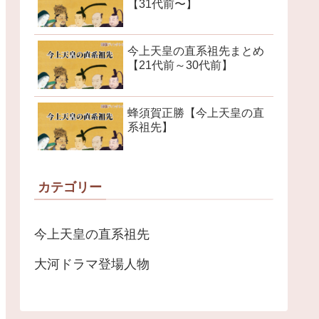
【31代前〜】
今上天皇の直系祖先まとめ
【21代前～30代前】
蜂須賀正勝【今上天皇の直
系祖先】
カテゴリー
今上天皇の直系祖先
大河ドラマ登場人物