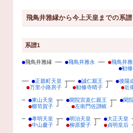
飛鳥井雅縁から今上天皇までの系譜
系譜1
●
飛鳥井雅縁
─
─
●
飛鳥井雅永
─
─
●
飛鳥井雅
●
勧修
──
●
正親町天皇
┬
──
●
誠仁親王
┬
─
●
後陽
●
万里小路房子
┘
●
勧修寺晴子
┘
●
近
─
●
東山天皇
┬
─
●
閑院宮直仁親王
┬
─
●
閑
●
櫛笥賀子
┘
●
左衛門佐讃岐
┘
─
●
孝明天皇
┬
─
●
明治天皇
┬
─
●
大正天皇
●
中山慶子
┘
●
柳原愛子
┘
●
貞明皇后