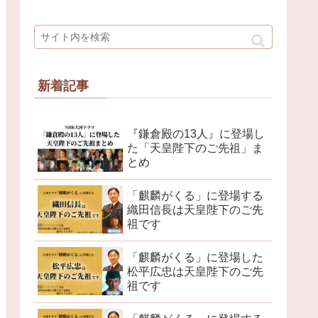
新着記事
『鎌倉殿の13人』に登場し
た「天皇陛下のご先祖」ま
とめ
「麒麟がくる」に登場する
織田信長は天皇陛下のご先
祖です
「麒麟がくる」に登場した
松平広忠は天皇陛下のご先
祖です