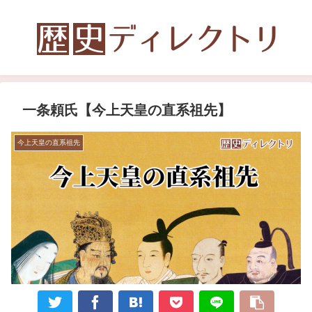
一条頼氏【今上天皇の直系祖先】
今上天皇の直系祖先