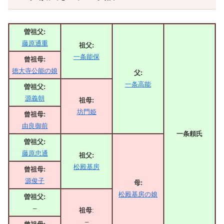
曽祖父:
藤原通重
祖父:
一条能保
曾祖母:
徳大寺公能の娘
父:
一条高能
曽祖父:
源義朝
祖母:
坊門姫
曾祖母:
由良御前
一条頼氏
曽祖父:
藤原忠通
祖父:
松殿基房
曾祖母:
源俊子
母:
松殿基房の娘
曽祖父:
–
祖母
:
–