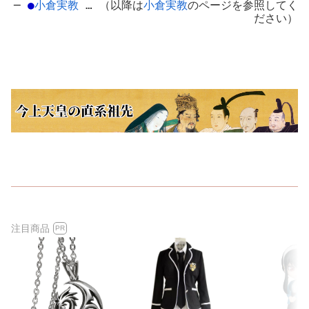
─
●
小倉実教
… （以降は
小倉実教
のページを参照してく
ださい）
注目商品
PR