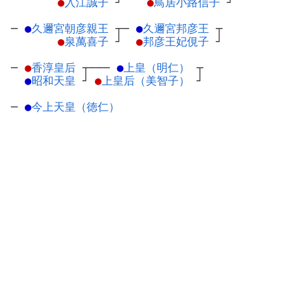
●
入江誠子
┘
●
鳥居小路信子
┘
─
●
久邇宮朝彦親王
┬
─
●
久邇宮邦彦王
┬
●
泉萬喜子
┘
●
邦彦王妃俔子
┘
─
●
香淳皇后
┬
───
●
上皇（明仁）
┬
●
昭和天皇
┘
●
上皇后（美智子）
┘
─
●
今上天皇（徳仁）