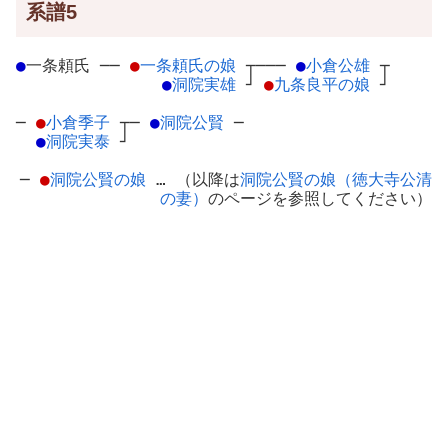
系譜5
●
一条頼氏
─
─
●
一条頼氏の娘
┬
───
●
小倉公雄
┬
●
洞院実雄
┘
●
九条良平の娘
┘
─
●
小倉季子
┬
─
●
洞院公賢
─
●
洞院実泰
┘
─
●
洞院公賢の娘
… （以降は
洞院公賢の娘（徳大寺公清
の妻）
のページを参照してください）