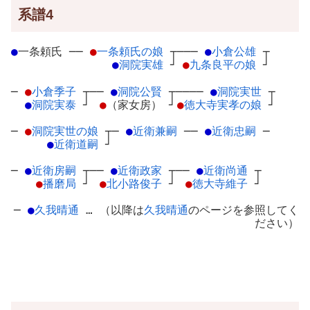
系譜4
●
一条頼氏
─
─
●
一条頼氏の娘
┬
───
●
小倉公雄
┬
●
洞院実雄
┘
●
九条良平の娘
┘
─
●
小倉季子
┬
──
●
洞院公賢
┬
────
●
洞院実世
┬
●
洞院実泰
┘
●
（家女房）
┘
●
徳大寺実孝の娘
┘
─
●
洞院実世の娘
┬
─
●
近衛兼嗣
─
─
●
近衛忠嗣
─
●
近衛道嗣
┘
─
●
近衛房嗣
┬
──
●
近衛政家
┬
──
●
近衛尚通
┬
●
播磨局
┘
●
北小路俊子
┘
●
徳大寺維子
┘
─
●
久我晴通
… （以降は
久我晴通
のページを参照してく
ださい）