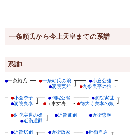
一条頼氏から今上天皇までの系譜
系譜1
●
一条頼氏
─
─
●
一条頼氏の娘
┬
───
●
小倉公雄
┬
●
洞院実雄
┘
●
九条良平の娘
┘
─
●
小倉季子
┬
──
●
洞院公賢
┬
────
●
洞院実世
┬
●
洞院実泰
┘
●
（家女房）
┘
●
徳大寺実孝の娘
┘
─
●
洞院実世の娘
┬
─
●
近衛兼嗣
─
─
●
近衛忠嗣
─
●
近衛道嗣
┘
─
●
近衛房嗣
┬
──
●
近衛政家
┬
──
●
近衛尚通
┬