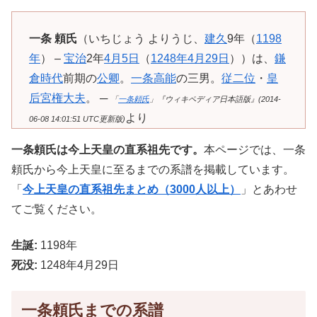
一条 頼氏
（いちじょう よりうじ、
建久
9年（
1198
年
） –
宝治
2年
4月5日
（
1248年
4月29日
））は、
鎌
倉時代
前期の
公卿
。
一条高能
の三男。
従二位
・
皇
后宮権大夫
。 ─
「
一条頼氏
」『ウィキペディア日本語版』(2014-
より
06-08 14:01:51 UTC更新版)
一条頼氏は今上天皇の直系祖先です。
本ページでは、一条
頼氏から今上天皇に至るまでの系譜を掲載しています。
「
今上天皇の直系祖先まとめ（3000人以上）
」とあわせ
てご覧ください。
生誕:
1198年
死没:
1248年4月29日
一条頼氏までの系譜