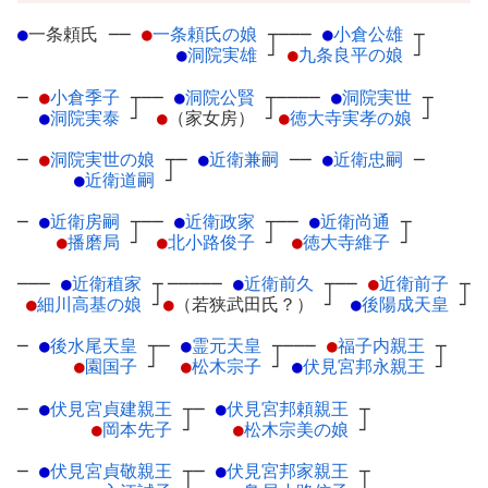
●
一条頼氏
─
─
●
一条頼氏の娘
┬
───
●
小倉公雄
┬
●
洞院実雄
┘
●
九条良平の娘
┘
─
●
小倉季子
┬
──
●
洞院公賢
┬
────
●
洞院実世
┬
●
洞院実泰
┘
●
（家女房）
┘
●
徳大寺実孝の娘
┘
─
●
洞院実世の娘
┬
─
●
近衛兼嗣
─
─
●
近衛忠嗣
─
●
近衛道嗣
┘
─
●
近衛房嗣
┬
──
●
近衛政家
┬
──
●
近衛尚通
┬
●
播磨局
┘
●
北小路俊子
┘
●
徳大寺維子
┘
───
●
近衛稙家
┬
─────
●
近衛前久
┬
──
●
近衛前子
┬
●
細川高基の娘
┘
●
（若狭武田氏？）
┘
●
後陽成天皇
┘
─
●
後水尾天皇
┬
─
●
霊元天皇
┬
───
●
福子内親王
┬
●
園国子
┘
●
松木宗子
┘
●
伏見宮邦永親王
┘
─
●
伏見宮貞建親王
┬
─
●
伏見宮邦頼親王
┬
●
岡本先子
┘
●
松木宗美の娘
┘
─
●
伏見宮貞敬親王
┬
─
●
伏見宮邦家親王
┬