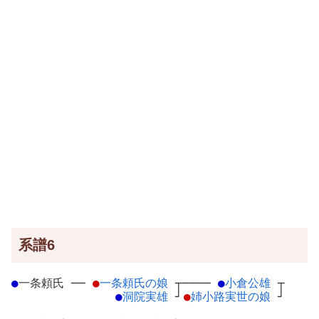
系譜6
●
一条頼氏
─
─
●
一条頼氏の娘
┬
────
●
小倉公雄
┬
●
洞院実雄
┘
●
姉小路実世の娘
┘