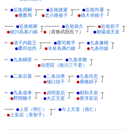
─
●
近衛房嗣
┬
──
●
近衛政家
┬
──
●
近衛尚通
┬
●
播磨局
┘
●
北小路俊子
┘
●
徳大寺維子
┘
───
●
近衛稙家
┬
─────
●
近衛前久
┬
──
●
近衛前子
┬
●
細川高基の娘
┘
●
（若狭武田氏？）
┘
●
後陽成天皇
┘
─
●
清子内親王
┬
───
●
鷹司教平
┬
─
●
九条兼晴
┬
●
鷹司信尚
┘
●
冷泉為満の娘
┘
●
九条待姫
┘
─
●
九条輔実
─
───────
●
九条幸教
┬
●
信受院（徳川三千君）
┘
─
●
二条宗基
─
─
●
二条治孝
┬
─
●
九条尚忠
┬
●
樋口信子
┘
●
唐橋姪子
┘
─
●
九条道孝
┬
─
●
貞明皇后
┬
─
●
昭和天皇
┬
●
野間幾子
┘
●
大正天皇
┘
●
香淳皇后
┘
───
●
上皇（明仁）
┬
─
●
今上天皇（徳仁）
●
上皇后（美智子）
┘