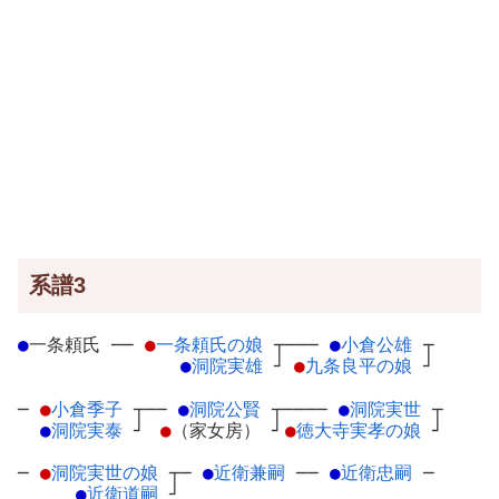
系譜3
●
一条頼氏
─
─
●
一条頼氏の娘
┬
───
●
小倉公雄
┬
●
洞院実雄
┘
●
九条良平の娘
┘
─
●
小倉季子
┬
──
●
洞院公賢
┬
────
●
洞院実世
┬
●
洞院実泰
┘
●
（家女房）
┘
●
徳大寺実孝の娘
┘
─
●
洞院実世の娘
┬
─
●
近衛兼嗣
─
─
●
近衛忠嗣
─
●
近衛道嗣
┘