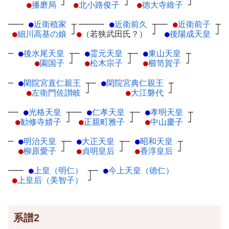
●
播磨局
┘
●
北小路俊子
┘
●
徳大寺維子
┘
───
●
近衛稙家
┬
─────
●
近衛前久
┬
──
●
近衛前子
┬
●
細川高基の娘
┘
●
（若狭武田氏？）
┘
●
後陽成天皇
┘
─
●
後水尾天皇
┬
─
●
霊元天皇
┬
─
●
東山天皇
┬
●
園国子
┘
●
松木宗子
┘
●
櫛笥賀子
┘
─
●
閑院宮直仁親王
┬
─
●
閑院宮典仁親王
┬
●
左衛門佐讃岐
┘
●
大江磐代
┘
──
●
光格天皇
┬
──
●
仁孝天皇
┬
─
●
孝明天皇
┬
●
勧修寺婧子
┘
●
正親町雅子
┘
●
中山慶子
┘
─
●
明治天皇
┬
─
●
大正天皇
┬
─
●
昭和天皇
┬
●
柳原愛子
┘
●
貞明皇后
┘
●
香淳皇后
┘
───
●
上皇（明仁）
┬
─
●
今上天皇（徳仁）
●
上皇后（美智子）
┘
系譜2