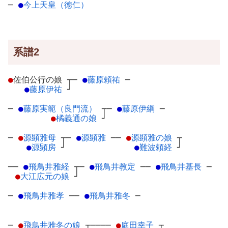
─
●
今上天皇（徳仁）
系譜2
●
佐伯公行の娘
┬
─
●
藤原頼祐
─
●
藤原伊祐
┘
─
●
藤原実範（良門流）
┬
─
●
藤原伊綱
─
●
橘義通の娘
┘
─
●
源顕雅母
┬
─
●
源顕雅
─
─
●
源顕雅の娘
┬
●
源顕房
┘
●
難波頼経
┘
──
●
飛鳥井雅経
┬
─
●
飛鳥井教定
─
─
●
飛鳥井基長
─
●
大江広元の娘
┘
─
●
飛鳥井雅孝
─
─
●
飛鳥井雅冬
─
─
●
飛鳥井雅冬の娘
┬
────
●
庭田幸子
┬