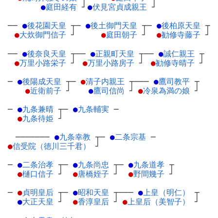
●
庭田経有
┘
●
伏見宮貞成親王
┘
──
●
後花園天皇
┬
─
●
後土御門天皇
┬
─
●
後柏原天皇
┬
●
大炊御門信子
┘
●
庭田朝子
┘
●
勧修寺藤子
┘
──
●
後奈良天皇
┬
──
●
正親町天皇
┬
──
●
誠仁親王
┬
●
万里小路栄子
┘
●
万里小路房子
┘
●
勧修寺晴子
┘
─
●
後陽成天皇
┬
─
●
清子内親王
┬
───
●
鷹司教平
┬
●
近衛前子
┘
●
鷹司信尚
┘
●
冷泉為満の娘
┘
─
●
九条兼晴
┬
─
●
九条輔実
─
●
九条待姫
┘
───────
●
九条幸教
┬
─
●
二条宗基
─
●
信受院（徳川三千君）
┘
─
●
二条治孝
┬
─
●
九条尚忠
┬
─
●
九条道孝
┬
●
樋口信子
┘
●
唐橋姪子
┘
●
野間幾子
┘
─
●
貞明皇后
┬
─
●
昭和天皇
┬
───
●
上皇（明仁）
┬
●
大正天皇
┘
●
香淳皇后
┘
●
上皇后（美智子）
┘