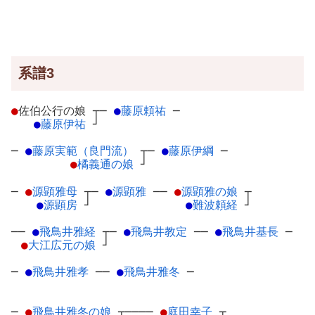
系譜3
●
佐伯公行の娘
┬
─
●
藤原頼祐
─
●
藤原伊祐
┘
─
●
藤原実範（良門流）
┬
─
●
藤原伊綱
─
●
橘義通の娘
┘
─
●
源顕雅母
┬
─
●
源顕雅
─
─
●
源顕雅の娘
┬
●
源顕房
┘
●
難波頼経
┘
──
●
飛鳥井雅経
┬
─
●
飛鳥井教定
─
─
●
飛鳥井基長
─
●
大江広元の娘
┘
─
●
飛鳥井雅孝
─
─
●
飛鳥井雅冬
─
─
●
飛鳥井雅冬の娘
┬
────
●
庭田幸子
┬