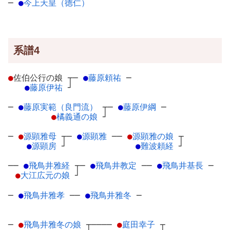
─
●
今上天皇（徳仁）
系譜4
●
佐伯公行の娘
┬
─
●
藤原頼祐
─
●
藤原伊祐
┘
─
●
藤原実範（良門流）
┬
─
●
藤原伊綱
─
●
橘義通の娘
┘
─
●
源顕雅母
┬
─
●
源顕雅
─
─
●
源顕雅の娘
┬
●
源顕房
┘
●
難波頼経
┘
──
●
飛鳥井雅経
┬
─
●
飛鳥井教定
─
─
●
飛鳥井基長
─
●
大江広元の娘
┘
─
●
飛鳥井雅孝
─
─
●
飛鳥井雅冬
─
─
●
飛鳥井雅冬の娘
┬
────
●
庭田幸子
┬