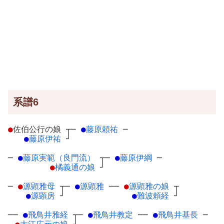
系譜6
●
佐伯公行の娘
┬
─
●
藤原頼祐
─
●
藤原伊祐
┘
─
●
藤原実範（良門流）
┬
─
●
藤原伊綱
─
●
橘義通の娘
┘
─
●
源顕雅母
┬
─
●
源顕雅
─
─
●
源顕雅の娘
┬
●
源顕房
┘
●
難波頼経
┘
──
●
飛鳥井雅経
┬
─
●
飛鳥井教定
─
─
●
飛鳥井基長
─