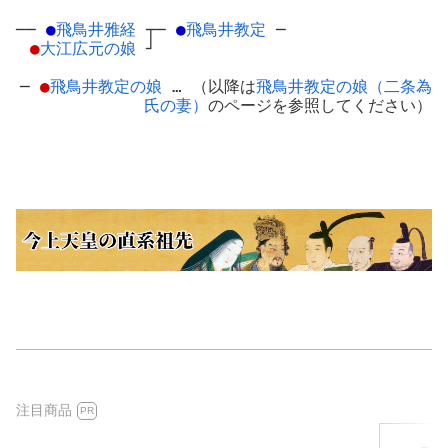
──
●
飛鳥井雅経
┬
─
●
飛鳥井教定
─
●
大江広元の娘
┘
─
●
飛鳥井教定の娘
… （以降は
飛鳥井教定の娘（二条為
氏の妻）
のページを参照してください）
注目商品
PR