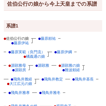
佐伯公行の娘から今上天皇までの系譜
系譜1
●
佐伯公行の娘
┬
─
●
藤原頼祐
─
●
藤原伊祐
┘
─
●
藤原実範（良門流）
┬
─
●
藤原伊綱
─
●
橘義通の娘
┘
─
●
源顕雅母
┬
─
●
源顕雅
─
─
●
源顕雅の娘
┬
●
源顕房
┘
●
難波頼経
┘
──
●
飛鳥井雅経
┬
─
●
飛鳥井教定
─
─
●
飛鳥井基長
─
●
大江広元の娘
┘
─
●
飛鳥井雅孝
─
─
●
飛鳥井雅冬
─