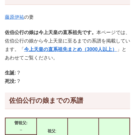
藤原伊祐
の妻
佐伯公行の娘は今上天皇の直系祖先です。
本ページでは、
佐伯公行の娘から今上天皇に至るまでの系譜を掲載してい
ます。「
今上天皇の直系祖先まとめ（3000人以上）
」と
あわせてご覧ください。
生誕:
?
死没:
?
佐伯公行の娘までの系譜
曽祖父:
–
祖父
: