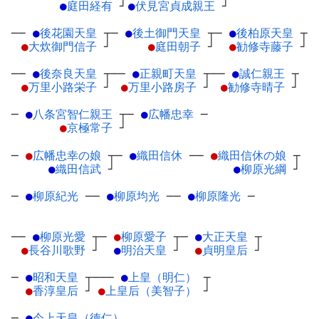
●
庭田経有
┘
●
伏見宮貞成親王
┘
──
●
後花園天皇
┬
─
●
後土御門天皇
┬
─
●
後柏原天皇
┬
●
大炊御門信子
┘
●
庭田朝子
┘
●
勧修寺藤子
┘
──
●
後奈良天皇
┬
──
●
正親町天皇
┬
──
●
誠仁親王
┬
●
万里小路栄子
┘
●
万里小路房子
┘
●
勧修寺晴子
┘
─
●
八条宮智仁親王
┬
─
●
広幡忠幸
─
●
京極常子
┘
─
●
広幡忠幸の娘
┬
─
●
織田信休
─
─
●
織田信休の娘
┬
●
織田信武
┘
●
柳原光綱
┘
─
●
柳原紀光
─
─
●
柳原均光
─
─
●
柳原隆光
─
──
●
柳原光愛
┬
─
●
柳原愛子
┬
─
●
大正天皇
┬
●
長谷川歌野
┘
●
明治天皇
┘
●
貞明皇后
┘
─
●
昭和天皇
┬
───
●
上皇（明仁）
┬
●
香淳皇后
┘
●
上皇后（美智子）
┘
─
●
今上天皇（徳仁）