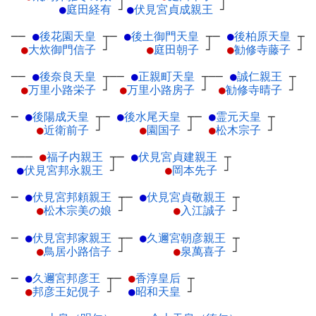
●
庭田経有
┘
●
伏見宮貞成親王
┘
──
●
後花園天皇
┬
─
●
後土御門天皇
┬
─
●
後柏原天皇
┬
●
大炊御門信子
┘
●
庭田朝子
┘
●
勧修寺藤子
┘
──
●
後奈良天皇
┬
──
●
正親町天皇
┬
──
●
誠仁親王
┬
●
万里小路栄子
┘
●
万里小路房子
┘
●
勧修寺晴子
┘
─
●
後陽成天皇
┬
─
●
後水尾天皇
┬
─
●
霊元天皇
┬
●
近衛前子
┘
●
園国子
┘
●
松木宗子
┘
───
●
福子内親王
┬
─
●
伏見宮貞建親王
┬
●
伏見宮邦永親王
┘
●
岡本先子
┘
─
●
伏見宮邦頼親王
┬
─
●
伏見宮貞敬親王
┬
●
松木宗美の娘
┘
●
入江誠子
┘
─
●
伏見宮邦家親王
┬
─
●
久邇宮朝彦親王
┬
●
鳥居小路信子
┘
●
泉萬喜子
┘
─
●
久邇宮邦彦王
┬
─
●
香淳皇后
┬
●
邦彦王妃俔子
┘
●
昭和天皇
┘