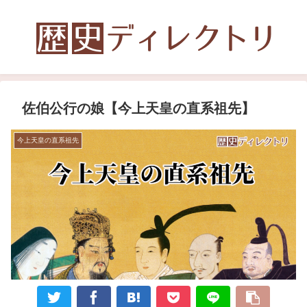
佐伯公行の娘【今上天皇の直系祖先】
今上天皇の直系祖先