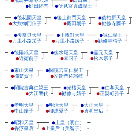
─
●
飛鳥井雅冬の娘
┬
────
●
庭田幸子
┬
●
庭田経有
┘
●
伏見宮貞成親王
┘
──
●
後花園天皇
┬
─
●
後土御門天皇
┬
─
●
後柏原天皇
┬
●
大炊御門信子
┘
●
庭田朝子
┘
●
勧修寺藤子
┘
──
●
後奈良天皇
┬
──
●
正親町天皇
┬
──
●
誠仁親王
┬
●
万里小路栄子
┘
●
万里小路房子
┘
●
勧修寺晴子
┘
─
●
後陽成天皇
┬
─
●
後水尾天皇
┬
─
●
霊元天皇
┬
●
近衛前子
┘
●
園国子
┘
●
松木宗子
┘
─
●
東山天皇
┬
─
●
閑院宮直仁親王
┬
●
櫛笥賀子
┘
●
左衛門佐讃岐
┘
─
●
閑院宮典仁親王
┬
──
●
光格天皇
┬
──
●
仁孝天皇
┬
●
大江磐代
┘
●
勧修寺婧子
┘
●
正親町雅子
┘
─
●
孝明天皇
┬
─
●
明治天皇
┬
─
●
大正天皇
┬
●
中山慶子
┘
●
柳原愛子
┘
●
貞明皇后
┘
─
●
昭和天皇
┬
───
●
上皇（明仁）
┬
●
香淳皇后
┘
●
上皇后（美智子）
┘