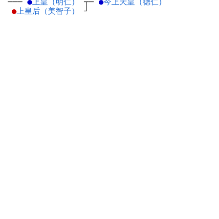
───
●
上皇（明仁）
┬
─
●
今上天皇（徳仁）
●
上皇后（美智子）
┘