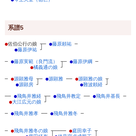
系譜5
●
佐伯公行の娘
┬
─
●
藤原頼祐
─
●
藤原伊祐
┘
─
●
藤原実範（良門流）
┬
─
●
藤原伊綱
─
●
橘義通の娘
┘
─
●
源顕雅母
┬
─
●
源顕雅
─
─
●
源顕雅の娘
┬
●
源顕房
┘
●
難波頼経
┘
──
●
飛鳥井雅経
┬
─
●
飛鳥井教定
─
─
●
飛鳥井基長
─
●
大江広元の娘
┘
─
●
飛鳥井雅孝
─
─
●
飛鳥井雅冬
─
─
●
飛鳥井雅冬の娘
┬
────
●
庭田幸子
┬