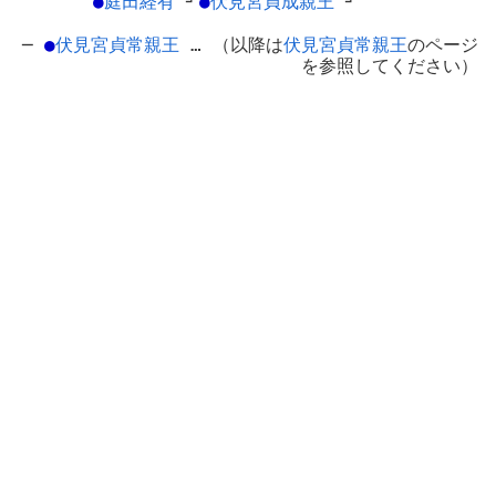
●
庭田経有
┘
●
伏見宮貞成親王
┘
─
●
伏見宮貞常親王
… （以降は
伏見宮貞常親王
のページ
を参照してください）