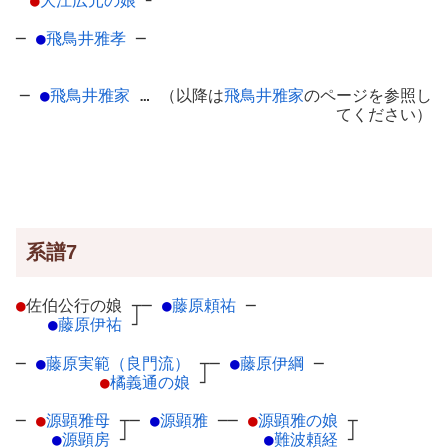
●
大江広元の娘
┘
─
●
飛鳥井雅孝
─
─
●
飛鳥井雅家
… （以降は
飛鳥井雅家
のページを参照し
てください）
系譜7
●
佐伯公行の娘
┬
─
●
藤原頼祐
─
●
藤原伊祐
┘
─
●
藤原実範（良門流）
┬
─
●
藤原伊綱
─
●
橘義通の娘
┘
─
●
源顕雅母
┬
─
●
源顕雅
─
─
●
源顕雅の娘
┬
●
源顕房
┘
●
難波頼経
┘