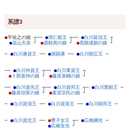
系譜3
●
平祐之の娘
┬
──
●
清仁親王
┬
──
●
白川延信王
┬
●
花山天皇
┘
●
源頼房の娘
┘
●
高階成順の娘
┘
─
●
白川康資王
─
─
●
源顕康
─
─
●
白川顕広王
─
──
●
白川仲資王
┬
──
●
白川業資王
┬
●
卜部基仲の娘
┘
●
藤原基輔の娘
┘
──
●
白川資光王
┬
──
●
白川資邦王
┬
─
●
白川業顕王
─
●
藤原信実の娘
┘
●
葉室宗氏の娘
┘
─
●
白川資清王
─
─
●
白川資英王
─
─
●
白川顕邦王
─
─
●
白川資忠王
─
─
●
豊子女王
┬
─
●
広橋綱光
─
●
広橋宣光
┘