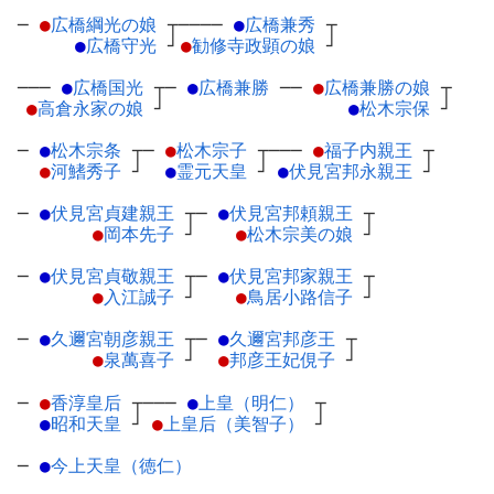
─
●
広橋綱光の娘
┬
────
●
広橋兼秀
┬
●
広橋守光
┘
●
勧修寺政顕の娘
┘
───
●
広橋国光
┬
─
●
広橋兼勝
─
─
●
広橋兼勝の娘
┬
●
高倉永家の娘
┘
●
松木宗保
┘
─
●
松木宗条
┬
─
●
松木宗子
┬
───
●
福子内親王
┬
●
河鰭秀子
┘
●
霊元天皇
┘
●
伏見宮邦永親王
┘
─
●
伏見宮貞建親王
┬
─
●
伏見宮邦頼親王
┬
●
岡本先子
┘
●
松木宗美の娘
┘
─
●
伏見宮貞敬親王
┬
─
●
伏見宮邦家親王
┬
●
入江誠子
┘
●
鳥居小路信子
┘
─
●
久邇宮朝彦親王
┬
─
●
久邇宮邦彦王
┬
●
泉萬喜子
┘
●
邦彦王妃俔子
┘
─
●
香淳皇后
┬
───
●
上皇（明仁）
┬
●
昭和天皇
┘
●
上皇后（美智子）
┘
─
●
今上天皇（徳仁）