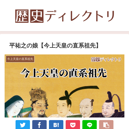
平祐之の娘【今上天皇の直系祖先】
今上天皇の直系祖先