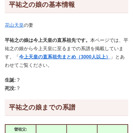
平祐之の娘の基本情報
花山天皇
の妻
平祐之の娘は今上天皇の直系祖先です。
本ページでは、平
祐之の娘から今上天皇に至るまでの系譜を掲載していま
す。「
今上天皇の直系祖先まとめ（3000人以上）
」とあ
わせてご覧ください。
生誕:
?
死没:
?
平祐之の娘までの系譜
曽祖父: