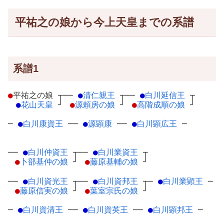
平祐之の娘から今上天皇までの系譜
系譜1
●
平祐之の娘
┬
──
●
清仁親王
┬
──
●
白川延信王
┬
●
花山天皇
┘
●
源頼房の娘
┘
●
高階成順の娘
┘
─
●
白川康資王
─
─
●
源顕康
─
─
●
白川顕広王
─
──
●
白川仲資王
┬
──
●
白川業資王
┬
●
卜部基仲の娘
┘
●
藤原基輔の娘
┘
──
●
白川資光王
┬
──
●
白川資邦王
┬
─
●
白川業顕王
─
●
藤原信実の娘
┘
●
葉室宗氏の娘
┘
─
●
白川資清王
─
─
●
白川資英王
─
─
●
白川顕邦王
─