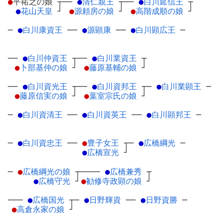
●
平祐之の娘
┬
──
●
清仁親王
┬
──
●
白川延信王
┬
●
花山天皇
┘
●
源頼房の娘
┘
●
高階成順の娘
┘
─
●
白川康資王
─
─
●
源顕康
─
─
●
白川顕広王
─
──
●
白川仲資王
┬
──
●
白川業資王
┬
●
卜部基仲の娘
┘
●
藤原基輔の娘
┘
──
●
白川資光王
┬
──
●
白川資邦王
┬
─
●
白川業顕王
─
●
藤原信実の娘
┘
●
葉室宗氏の娘
┘
─
●
白川資清王
─
─
●
白川資英王
─
─
●
白川顕邦王
─
─
●
白川資忠王
─
─
●
豊子女王
┬
─
●
広橋綱光
─
●
広橋宣光
┘
─
●
広橋綱光の娘
┬
────
●
広橋兼秀
┬
●
広橋守光
┘
●
勧修寺政顕の娘
┘
───
●
広橋国光
┬
─
●
日野輝資
─
─
●
日野資勝
─
●
高倉永家の娘
┘