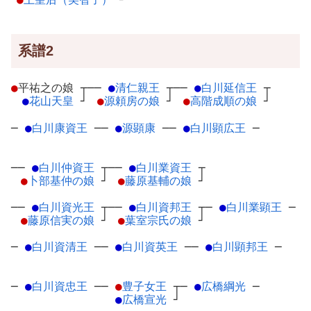
系譜2
●
平祐之の娘
┬
──
●
清仁親王
┬
──
●
白川延信王
┬
●
花山天皇
┘
●
源頼房の娘
┘
●
高階成順の娘
┘
─
●
白川康資王
─
─
●
源顕康
─
─
●
白川顕広王
─
──
●
白川仲資王
┬
──
●
白川業資王
┬
●
卜部基仲の娘
┘
●
藤原基輔の娘
┘
──
●
白川資光王
┬
──
●
白川資邦王
┬
─
●
白川業顕王
─
●
藤原信実の娘
┘
●
葉室宗氏の娘
┘
─
●
白川資清王
─
─
●
白川資英王
─
─
●
白川顕邦王
─
─
●
白川資忠王
─
─
●
豊子女王
┬
─
●
広橋綱光
─
●
広橋宣光
┘