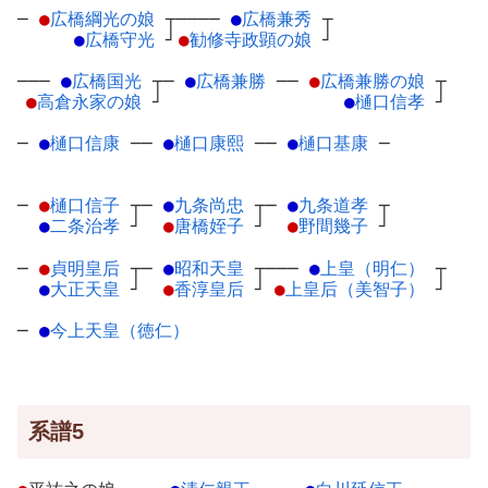
─
●
広橋綱光の娘
┬
────
●
広橋兼秀
┬
●
広橋守光
┘
●
勧修寺政顕の娘
┘
───
●
広橋国光
┬
─
●
広橋兼勝
─
─
●
広橋兼勝の娘
┬
●
高倉永家の娘
┘
●
樋口信孝
┘
─
●
樋口信康
─
─
●
樋口康熙
─
─
●
樋口基康
─
─
●
樋口信子
┬
─
●
九条尚忠
┬
─
●
九条道孝
┬
●
二条治孝
┘
●
唐橋姪子
┘
●
野間幾子
┘
─
●
貞明皇后
┬
─
●
昭和天皇
┬
───
●
上皇（明仁）
┬
●
大正天皇
┘
●
香淳皇后
┘
●
上皇后（美智子）
┘
─
●
今上天皇（徳仁）
系譜5