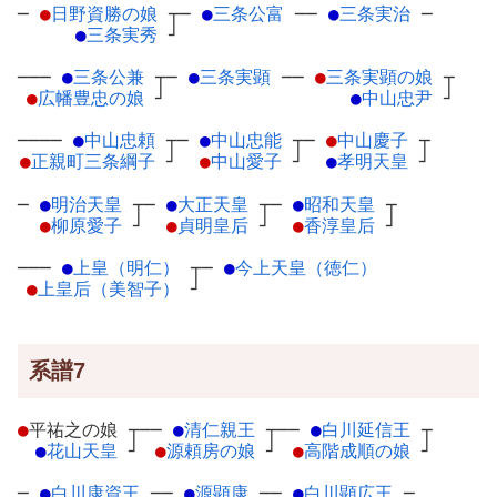
─
●
日野資勝の娘
┬
─
●
三条公富
─
─
●
三条実治
─
●
三条実秀
┘
───
●
三条公兼
┬
─
●
三条実顕
─
─
●
三条実顕の娘
┬
●
広幡豊忠の娘
┘
●
中山忠尹
┘
────
●
中山忠頼
┬
─
●
中山忠能
┬
─
●
中山慶子
┬
●
正親町三条綱子
┘
●
中山愛子
┘
●
孝明天皇
┘
─
●
明治天皇
┬
─
●
大正天皇
┬
─
●
昭和天皇
┬
●
柳原愛子
┘
●
貞明皇后
┘
●
香淳皇后
┘
───
●
上皇（明仁）
┬
─
●
今上天皇（徳仁）
●
上皇后（美智子）
┘
系譜7
●
平祐之の娘
┬
──
●
清仁親王
┬
──
●
白川延信王
┬
●
花山天皇
┘
●
源頼房の娘
┘
●
高階成順の娘
┘
─
●
白川康資王
─
─
●
源顕康
─
─
●
白川顕広王
─