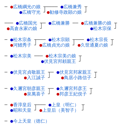
─
●
広橋綱光の娘
┬
────
●
広橋兼秀
┬
●
広橋守光
┘
●
勧修寺政顕の娘
┘
───
●
広橋国光
┬
─
●
広橋兼勝
─
─
●
広橋兼勝の娘
┬
●
高倉永家の娘
┘
●
松木宗保
┘
─
●
松木宗条
┬
───
●
松木宗顕
┬
───
●
松木宗長
┬
●
河鰭秀子
┘
●
広橋貞光の娘
┘
●
久世通夏の娘
┘
─
●
松木宗美
─
──
●
松木宗美の娘
┬
●
伏見宮邦頼親王
┘
─
●
伏見宮貞敬親王
┬
─
●
伏見宮邦家親王
┬
●
入江誠子
┘
●
鳥居小路信子
┘
─
●
久邇宮朝彦親王
┬
─
●
久邇宮邦彦王
┬
●
泉萬喜子
┘
●
邦彦王妃俔子
┘
─
●
香淳皇后
┬
───
●
上皇（明仁）
┬
●
昭和天皇
┘
●
上皇后（美智子）
┘
─
●
今上天皇（徳仁）