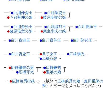
──
●
白川仲資王
┬
──
●
白川業資王
┬
●
卜部基仲の娘
┘
●
藤原基輔の娘
┘
──
●
白川資光王
┬
──
●
白川資邦王
┬
─
●
白川業顕王
─
●
藤原信実の娘
┘
●
葉室宗氏の娘
┘
─
●
白川資清王
─
─
●
白川資英王
─
─
●
白川顕邦王
─
─
●
白川資忠王
─
─
●
豊子女王
┬
─
●
広橋綱光
─
●
広橋宣光
┘
─
●
広橋綱光の娘
┬
─
●
広橋兼秀
┬
●
広橋守光
┘
●
源承の娘
┘
─
●
広橋兼秀の娘
… （以降は
広橋兼秀の娘（庭田重保の
妻）
のページを参照してください）