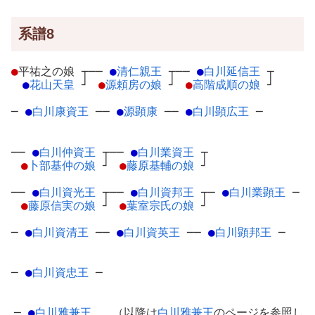
系譜8
●
平祐之の娘
┬
──
●
清仁親王
┬
──
●
白川延信王
┬
●
花山天皇
┘
●
源頼房の娘
┘
●
高階成順の娘
┘
─
●
白川康資王
─
─
●
源顕康
─
─
●
白川顕広王
─
──
●
白川仲資王
┬
──
●
白川業資王
┬
●
卜部基仲の娘
┘
●
藤原基輔の娘
┘
──
●
白川資光王
┬
──
●
白川資邦王
┬
─
●
白川業顕王
─
●
藤原信実の娘
┘
●
葉室宗氏の娘
┘
─
●
白川資清王
─
─
●
白川資英王
─
─
●
白川顕邦王
─
─
●
白川資忠王
─
─
●
白川雅兼王
… （以降は
白川雅兼王
のページを参照し