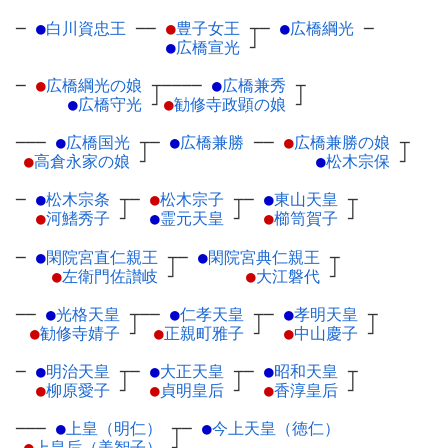
─
●
白川資忠王
─
─
●
豊子女王
┬
─
●
広橋綱光
─
●
広橋宣光
┘
─
●
広橋綱光の娘
┬
────
●
広橋兼秀
┬
●
広橋守光
┘
●
勧修寺政顕の娘
┘
───
●
広橋国光
┬
─
●
広橋兼勝
─
─
●
広橋兼勝の娘
┬
●
高倉永家の娘
┘
●
松木宗保
┘
─
●
松木宗条
┬
─
●
松木宗子
┬
─
●
東山天皇
┬
●
河鰭秀子
┘
●
霊元天皇
┘
●
櫛笥賀子
┘
─
●
閑院宮直仁親王
┬
─
●
閑院宮典仁親王
┬
●
左衛門佐讃岐
┘
●
大江磐代
┘
──
●
光格天皇
┬
──
●
仁孝天皇
┬
─
●
孝明天皇
┬
●
勧修寺婧子
┘
●
正親町雅子
┘
●
中山慶子
┘
─
●
明治天皇
┬
─
●
大正天皇
┬
─
●
昭和天皇
┬
●
柳原愛子
┘
●
貞明皇后
┘
●
香淳皇后
┘
───
●
上皇（明仁）
┬
─
●
今上天皇（徳仁）
●
上皇后（美智子）
┘