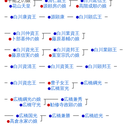
●
平祐之の娘
┬
──
●
清仁親王
┬
──
●
白川延信王
┬
●
花山天皇
┘
●
源頼房の娘
┘
●
高階成順の娘
┘
─
●
白川康資王
─
─
●
源顕康
─
─
●
白川顕広王
─
──
●
白川仲資王
┬
──
●
白川業資王
┬
●
卜部基仲の娘
┘
●
藤原基輔の娘
┘
──
●
白川資光王
┬
──
●
白川資邦王
┬
─
●
白川業顕王
─
●
藤原信実の娘
┘
●
葉室宗氏の娘
┘
─
●
白川資清王
─
─
●
白川資英王
─
─
●
白川顕邦王
─
─
●
白川資忠王
─
─
●
豊子女王
┬
─
●
広橋綱光
─
●
広橋宣光
┘
─
●
広橋綱光の娘
┬
────
●
広橋兼秀
┬
●
広橋守光
┘
●
勧修寺政顕の娘
┘
───
●
広橋国光
┬
─
●
広橋兼勝
─
─
●
広橋総光
─
●
高倉永家の娘
┘