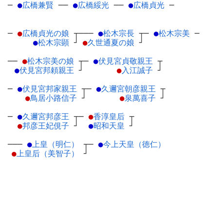
─
●
広橋兼賢
─
─
●
広橋綏光
─
─
●
広橋貞光
─
─
●
広橋貞光の娘
┬
───
●
松木宗長
┬
─
●
松木宗美
─
●
松木宗顕
┘
●
久世通夏の娘
┘
──
●
松木宗美の娘
┬
─
●
伏見宮貞敬親王
┬
●
伏見宮邦頼親王
┘
●
入江誠子
┘
─
●
伏見宮邦家親王
┬
─
●
久邇宮朝彦親王
┬
●
鳥居小路信子
┘
●
泉萬喜子
┘
─
●
久邇宮邦彦王
┬
─
●
香淳皇后
┬
●
邦彦王妃俔子
┘
●
昭和天皇
┘
───
●
上皇（明仁）
┬
─
●
今上天皇（徳仁）
●
上皇后（美智子）
┘