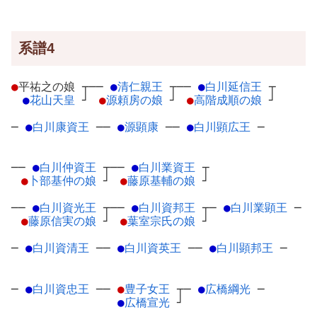
系譜4
●
平祐之の娘
┬
──
●
清仁親王
┬
──
●
白川延信王
┬
●
花山天皇
┘
●
源頼房の娘
┘
●
高階成順の娘
┘
─
●
白川康資王
─
─
●
源顕康
─
─
●
白川顕広王
─
──
●
白川仲資王
┬
──
●
白川業資王
┬
●
卜部基仲の娘
┘
●
藤原基輔の娘
┘
──
●
白川資光王
┬
──
●
白川資邦王
┬
─
●
白川業顕王
─
●
藤原信実の娘
┘
●
葉室宗氏の娘
┘
─
●
白川資清王
─
─
●
白川資英王
─
─
●
白川顕邦王
─
─
●
白川資忠王
─
─
●
豊子女王
┬
─
●
広橋綱光
─
●
広橋宣光
┘