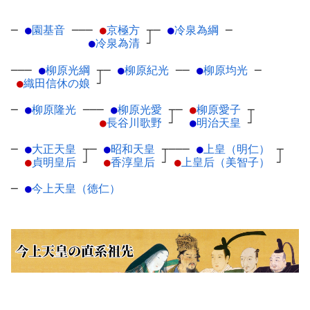
─
●
園基音
─
──
●
京極方
┬
─
●
冷泉為綱
─
●
冷泉為清
┘
───
●
柳原光綱
┬
─
●
柳原紀光
─
─
●
柳原均光
─
●
織田信休の娘
┘
─
●
柳原隆光
─
──
●
柳原光愛
┬
─
●
柳原愛子
┬
●
長谷川歌野
┘
●
明治天皇
┘
─
●
大正天皇
┬
─
●
昭和天皇
┬
───
●
上皇（明仁）
┬
●
貞明皇后
┘
●
香淳皇后
┘
●
上皇后（美智子）
┘
─
●
今上天皇（徳仁）