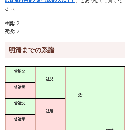
の直系祖先まとめ（3000人以上）
」とあわせてご覧くだ
さい。
生誕:
?
死没:
?
明清までの系譜
曽祖父:
–
祖父
:
–
曾祖母:
–
父:
–
曽祖父:
–
祖母
:
–
曾祖母:
–