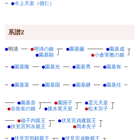
─
●
今上天皇（徳仁）
系譜2
●
明清
─
─
●
明清の娘
┬
─
●
園基藤
─
────
●
園基成
┬
●
園基顕
┘
●
小倉実教の娘
┘
─
●
園基隆
─
─
●
園基光
─
─
●
園基秀
─
─
●
園基有
─
─
●
園基富
─
─
●
園基国
─
─
●
園基継
─
─
●
園基任
─
───
●
園基音
┬
───
●
園国子
┬
─
●
霊元天皇
┬
●
谷衛友の娘
┘
●
後水尾天皇
┘
●
松木宗子
┘
───
●
福子内親王
┬
─
●
伏見宮貞建親王
┬
●
伏見宮邦永親王
┘
●
岡本先子
┘
─
●
伏見宮邦頼親王
┬
─
●
伏見宮貞敬親王
┬