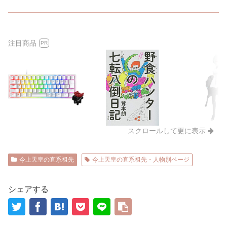
注目商品
PR
スクロールして更に表示
今上天皇の直系祖先
今上天皇の直系祖先・人物別ページ
シェアする