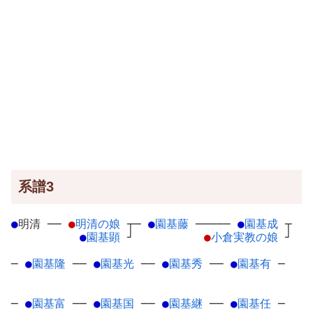
系譜3
●
明清
─
─
●
明清の娘
┬
─
●
園基藤
─
────
●
園基成
┬
●
園基顕
┘
●
小倉実教の娘
┘
─
●
園基隆
─
─
●
園基光
─
─
●
園基秀
─
─
●
園基有
─
─
●
園基富
─
─
●
園基国
─
─
●
園基継
─
─
●
園基任
─