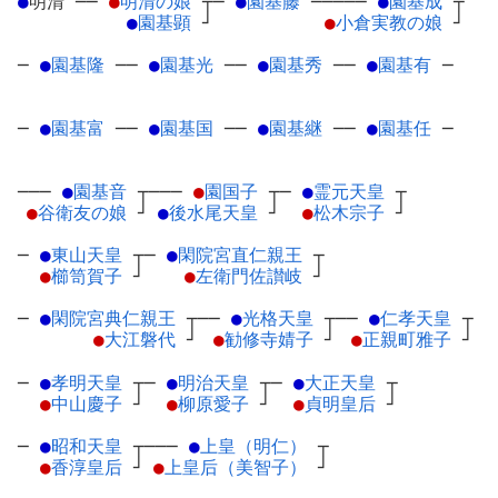
●
明清
─
─
●
明清の娘
┬
─
●
園基藤
─
────
●
園基成
┬
●
園基顕
┘
●
小倉実教の娘
┘
─
●
園基隆
─
─
●
園基光
─
─
●
園基秀
─
─
●
園基有
─
─
●
園基富
─
─
●
園基国
─
─
●
園基継
─
─
●
園基任
─
───
●
園基音
┬
───
●
園国子
┬
─
●
霊元天皇
┬
●
谷衛友の娘
┘
●
後水尾天皇
┘
●
松木宗子
┘
─
●
東山天皇
┬
─
●
閑院宮直仁親王
┬
●
櫛笥賀子
┘
●
左衛門佐讃岐
┘
─
●
閑院宮典仁親王
┬
──
●
光格天皇
┬
──
●
仁孝天皇
┬
●
大江磐代
┘
●
勧修寺婧子
┘
●
正親町雅子
┘
─
●
孝明天皇
┬
─
●
明治天皇
┬
─
●
大正天皇
┬
●
中山慶子
┘
●
柳原愛子
┘
●
貞明皇后
┘
─
●
昭和天皇
┬
───
●
上皇（明仁）
┬
●
香淳皇后
┘
●
上皇后（美智子）
┘