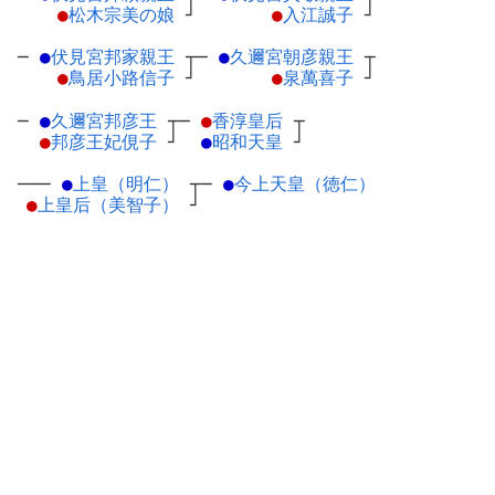
●
松木宗美の娘
┘
●
入江誠子
┘
─
●
伏見宮邦家親王
┬
─
●
久邇宮朝彦親王
┬
●
鳥居小路信子
┘
●
泉萬喜子
┘
─
●
久邇宮邦彦王
┬
─
●
香淳皇后
┬
●
邦彦王妃俔子
┘
●
昭和天皇
┘
───
●
上皇（明仁）
┬
─
●
今上天皇（徳仁）
●
上皇后（美智子）
┘