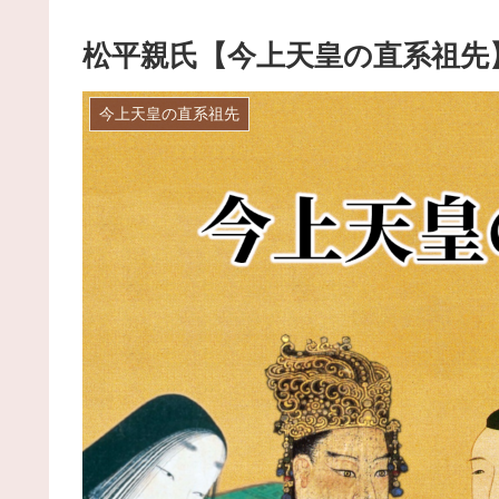
松平親氏【今上天皇の直系祖先
今上天皇の直系祖先