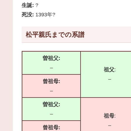
生誕:
?
死没:
1393年?
松平親氏までの系譜
曽祖父:
–
祖父
:
–
曾祖母:
–
曽祖父:
–
祖母
:
–
曾祖母: