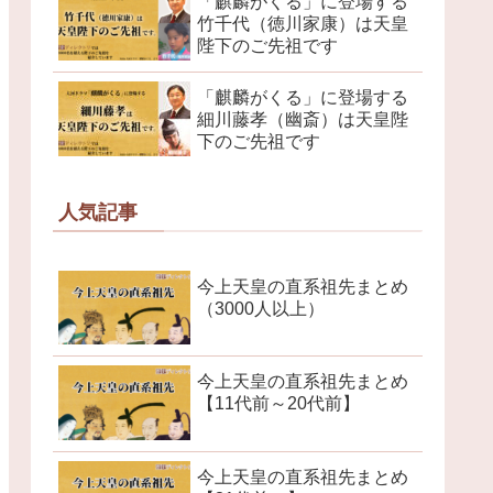
「麒麟がくる」に登場する
竹千代（徳川家康）は天皇
陛下のご先祖です
「麒麟がくる」に登場する
細川藤孝（幽斎）は天皇陛
下のご先祖です
人気記事
今上天皇の直系祖先まとめ
（3000人以上）
今上天皇の直系祖先まとめ
【11代前～20代前】
今上天皇の直系祖先まとめ