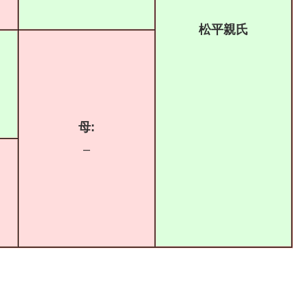
松平親氏
母:
–
り