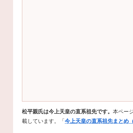
松平親氏は今上天皇の直系祖先です。
本ペー
載しています。「
今上天皇の直系祖先まとめ（