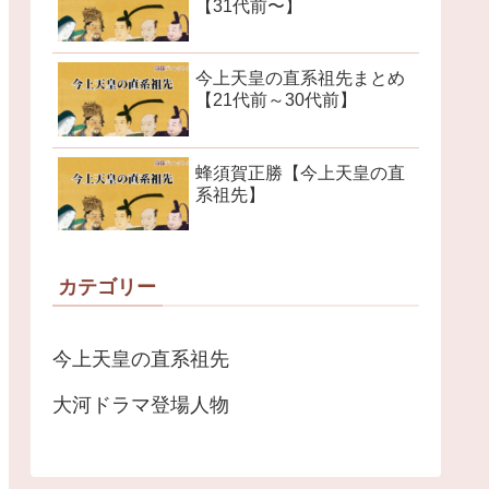
【31代前〜】
今上天皇の直系祖先まとめ
【21代前～30代前】
蜂須賀正勝【今上天皇の直
系祖先】
カテゴリー
今上天皇の直系祖先
大河ドラマ登場人物