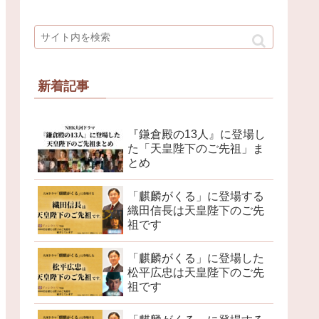
新着記事
『鎌倉殿の13人』に登場し
た「天皇陛下のご先祖」ま
とめ
「麒麟がくる」に登場する
織田信長は天皇陛下のご先
祖です
「麒麟がくる」に登場した
松平広忠は天皇陛下のご先
祖です