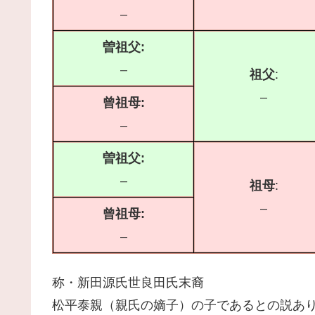
–
曽祖父:
–
祖父
:
–
曾祖母:
–
曽祖父:
–
祖母
:
–
曾祖母:
–
称・新田源氏世良田氏末裔
松平泰親（親氏の嫡子）の子であるとの説あ