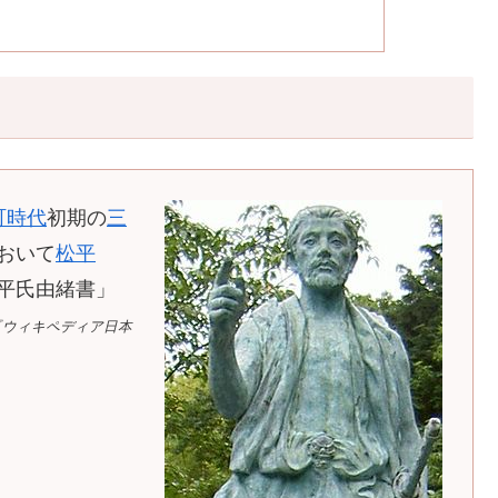
町時代
初期の
三
おいて
松平
平氏由緒書」
『ウィキペディア日本