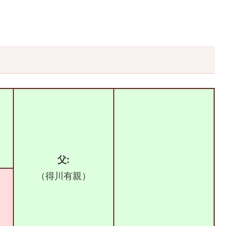
父:
（得川有親）