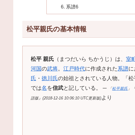
系譜6
松平親氏の基本情報
松平 親氏
（まつだいら ちかうじ）は、
室
河国
の
武将
。
江戸時代
に作成された
系譜
に
氏
・
徳川氏
の始祖とされている人物。「松
では
名
を
信武
と記している。 ─
「
松平親氏
」
より
語版』(2018-12-16 10:06:10 UTC更新版)