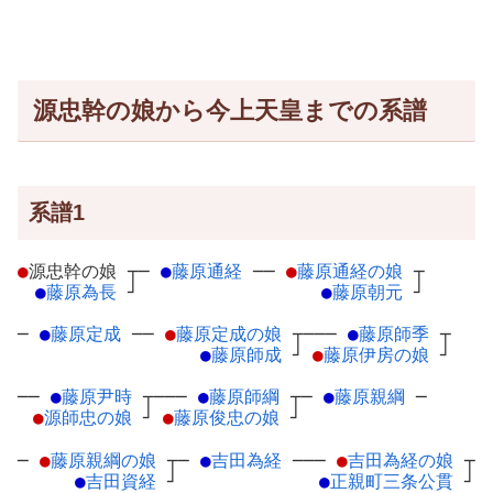
源忠幹の娘から今上天皇までの系譜
系譜1
●
源忠幹の娘
┬
─
●
藤原通経
─
─
●
藤原通経の娘
┬
●
藤原為長
┘
●
藤原朝元
┘
─
●
藤原定成
─
─
●
藤原定成の娘
┬
───
●
藤原師季
┬
●
藤原師成
┘
●
藤原伊房の娘
┘
──
●
藤原尹時
┬
───
●
藤原師綱
┬
─
●
藤原親綱
─
●
源師忠の娘
┘
●
藤原俊忠の娘
┘
─
●
藤原親綱の娘
┬
─
●
吉田為経
─
──
●
吉田為経の娘
┬
●
吉田資経
┘
●
正親町三条公貫
┘