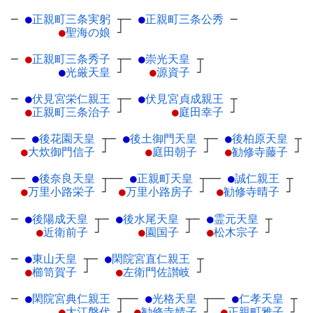
─
●
正親町三条実躬
┬
─
●
正親町三条公秀
─
●
聖海の娘
┘
─
●
正親町三条秀子
┬
─
●
崇光天皇
┬
●
光厳天皇
┘
●
源資子
┘
─
●
伏見宮栄仁親王
┬
─
●
伏見宮貞成親王
┬
●
正親町三条治子
┘
●
庭田幸子
┘
──
●
後花園天皇
┬
─
●
後土御門天皇
┬
─
●
後柏原天皇
┬
●
大炊御門信子
┘
●
庭田朝子
┘
●
勧修寺藤子
┘
──
●
後奈良天皇
┬
──
●
正親町天皇
┬
──
●
誠仁親王
┬
●
万里小路栄子
┘
●
万里小路房子
┘
●
勧修寺晴子
┘
─
●
後陽成天皇
┬
─
●
後水尾天皇
┬
─
●
霊元天皇
┬
●
近衛前子
┘
●
園国子
┘
●
松木宗子
┘
─
●
東山天皇
┬
─
●
閑院宮直仁親王
┬
●
櫛笥賀子
┘
●
左衛門佐讃岐
┘
─
●
閑院宮典仁親王
┬
──
●
光格天皇
┬
──
●
仁孝天皇
┬
●
大江磐代
┘
●
勧修寺婧子
┘
●
正親町雅子
┘