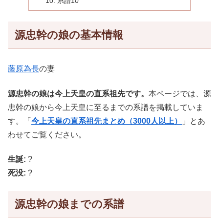
系譜10
源忠幹の娘の基本情報
藤原為長
の妻
源忠幹の娘は今上天皇の直系祖先です。
本ページでは、源
忠幹の娘から今上天皇に至るまでの系譜を掲載していま
す。「
今上天皇の直系祖先まとめ（3000人以上）
」とあ
わせてご覧ください。
生誕:
?
死没:
?
源忠幹の娘までの系譜