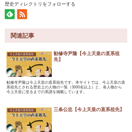
歴史ディレクトリをフォローする
関連記事
勧修寺尹隆【今上天皇の直系祖
今上天皇の直系祖先
先】
勧修寺尹隆は今上天皇の直系祖先です。本サイトでは、今上天皇の直
系祖先とされる歴史上の人物の一覧（3000名以上）と、各人物から
今上天皇に至るまでの系譜を掲載しています。
三条公忠【今上天皇の直系祖先】
今上天皇の直系祖先