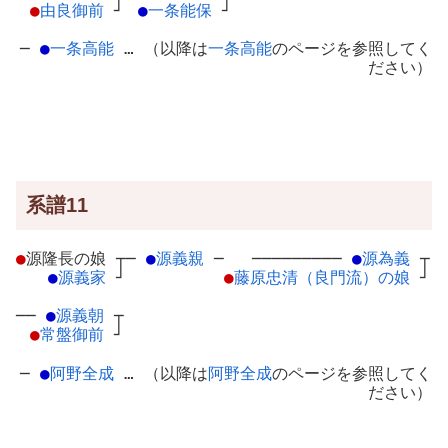
●
由良御前
┘
●
一条能保
┘
─
●
一条高能
… （以降は
一条高能
のページを参照してく
ださい）
系譜11
●
源隆長の娘
┬
─
●
源義親
─
─────────
●
源為義
┬
●
源義家
┘
●
藤原忠清（良門流）の娘
┘
──
●
源義朝
┬
●
常盤御前
┘
─
●
阿野全成
… （以降は
阿野全成
のページを参照してく
ださい）