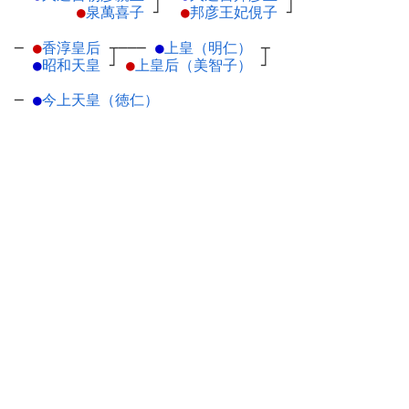
●
泉萬喜子
┘
●
邦彦王妃俔子
┘
─
●
香淳皇后
┬
───
●
上皇（明仁）
┬
●
昭和天皇
┘
●
上皇后（美智子）
┘
─
●
今上天皇（徳仁）