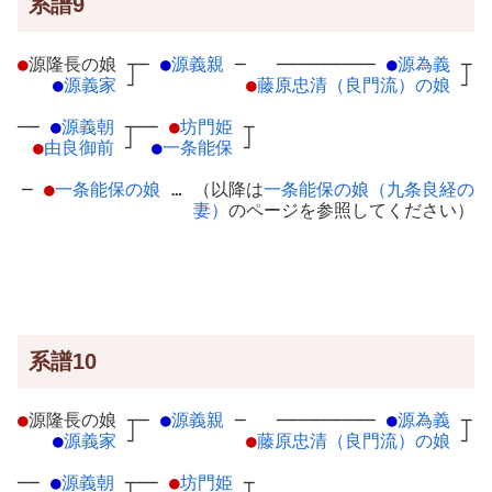
系譜9
●
源隆長の娘
┬
─
●
源義親
─
─────────
●
源為義
┬
●
源義家
┘
●
藤原忠清（良門流）の娘
┘
──
●
源義朝
┬
──
●
坊門姫
┬
●
由良御前
┘
●
一条能保
┘
─
●
一条能保の娘
… （以降は
一条能保の娘（九条良経の
妻）
のページを参照してください）
系譜10
●
源隆長の娘
┬
─
●
源義親
─
─────────
●
源為義
┬
●
源義家
┘
●
藤原忠清（良門流）の娘
┘
──
●
源義朝
┬
──
●
坊門姫
┬