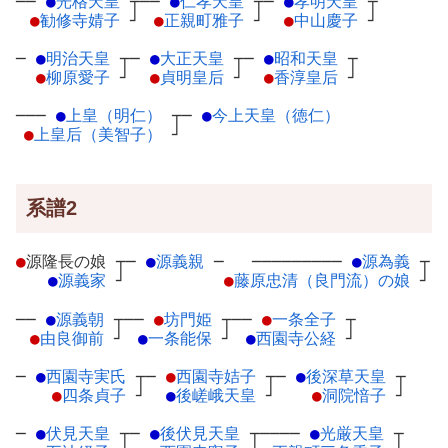
──
●
光格天皇
┬
──
●
仁孝天皇
┬
─
●
孝明天皇
┬
●
勧修寺婧子
┘
●
正親町雅子
┘
●
中山慶子
┘
─
●
明治天皇
┬
─
●
大正天皇
┬
─
●
昭和天皇
┬
●
柳原愛子
┘
●
貞明皇后
┘
●
香淳皇后
┘
───
●
上皇（明仁）
┬
─
●
今上天皇（徳仁）
●
上皇后（美智子）
┘
系譜2
●
源隆長の娘
┬
─
●
源義親
─
─────────
●
源為義
┬
●
源義家
┘
●
藤原忠清（良門流）の娘
┘
──
●
源義朝
┬
──
●
坊門姫
┬
──
●
一条全子
┬
●
由良御前
┘
●
一条能保
┘
●
西園寺公経
┘
─
●
西園寺実氏
┬
─
●
西園寺姞子
┬
─
●
後深草天皇
┬
●
四条貞子
┘
●
後嵯峨天皇
┘
●
洞院愔子
┘
─
●
伏見天皇
┬
─
●
後伏見天皇
┬
────
●
光厳天皇
┬