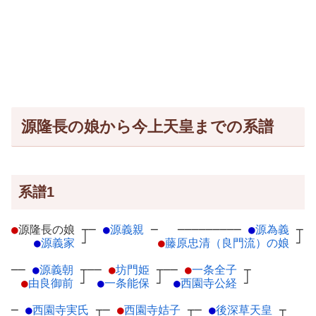
源隆長の娘から今上天皇までの系譜
系譜1
●
源隆長の娘
┬
─
●
源義親
─
─────────
●
源為義
┬
●
源義家
┘
●
藤原忠清（良門流）の娘
┘
──
●
源義朝
┬
──
●
坊門姫
┬
──
●
一条全子
┬
●
由良御前
┘
●
一条能保
┘
●
西園寺公経
┘
─
●
西園寺実氏
┬
─
●
西園寺姞子
┬
─
●
後深草天皇
┬