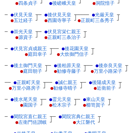
●
四条貞子
┘
●
後嵯峨天皇
┘
●
洞院愔子
┘
─
●
伏見天皇
┬
─
●
後伏見天皇
┬
────
●
光厳天皇
┬
●
五辻経子
┘
●
西園寺寧子
┘
●
正親町三条秀子
┘
─
●
崇光天皇
┬
─
●
伏見宮栄仁親王
┬
●
源資子
┘
●
正親町三条治子
┘
─
●
伏見宮貞成親王
┬
──
●
後花園天皇
┬
●
庭田幸子
┘
●
大炊御門信子
┘
─
●
後土御門天皇
┬
─
●
後柏原天皇
┬
──
●
後奈良天皇
┬
●
庭田朝子
┘
●
勧修寺藤子
┘
●
万里小路栄子
┘
──
●
正親町天皇
┬
──
●
誠仁親王
┬
─
●
後陽成天皇
┬
●
万里小路房子
┘
●
勧修寺晴子
┘
●
近衛前子
┘
─
●
後水尾天皇
┬
─
●
霊元天皇
┬
─
●
東山天皇
┬
●
園国子
┘
●
松木宗子
┘
●
櫛笥賀子
┘
─
●
閑院宮直仁親王
┬
─
●
閑院宮典仁親王
┬
●
左衛門佐讃岐
┘
●
大江磐代
┘