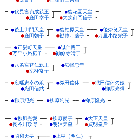
─
●
伏見宮貞成親王
┬
──
●
後花園天皇
┬
●
庭田幸子
┘
●
大炊御門信子
┘
─
●
後土御門天皇
┬
─
●
後柏原天皇
┬
──
●
後奈良天皇
┬
●
庭田朝子
┘
●
勧修寺藤子
┘
●
万里小路栄子
┘
──
●
正親町天皇
┬
──
●
誠仁親王
┬
●
万里小路房子
┘
●
勧修寺晴子
┘
─
●
八条宮智仁親王
┬
─
●
広幡忠幸
─
●
京極常子
┘
─
●
広幡忠幸の娘
┬
─
●
織田信休
─
─
●
織田信休の娘
┬
●
織田信武
┘
●
柳原光綱
┘
─
●
柳原紀光
─
─
●
柳原均光
─
─
●
柳原隆光
─
──
●
柳原光愛
┬
─
●
柳原愛子
┬
─
●
大正天皇
┬
●
長谷川歌野
┘
●
明治天皇
┘
●
貞明皇后
┘
─
●
昭和天皇
┬
───
●
上皇（明仁）
┬