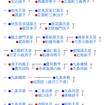
●
五辻経子
┘
●
西園寺寧子
┘
●
正親町三条秀子
┘
─
●
崇光天皇
┬
─
●
伏見宮栄仁親王
┬
●
源資子
┘
●
正親町三条治子
┘
─
●
伏見宮貞成親王
┬
──
●
後花園天皇
┬
●
庭田幸子
┘
●
大炊御門信子
┘
─
●
後土御門天皇
┬
─
●
後柏原天皇
┬
──
●
後奈良天皇
┬
●
庭田朝子
┘
●
勧修寺藤子
┘
●
万里小路栄子
┘
──
●
正親町天皇
┬
──
●
誠仁親王
┬
─
●
後陽成天皇
┬
●
万里小路房子
┘
●
勧修寺晴子
┘
●
近衛前子
┘
─
●
清子内親王
┬
───
●
鷹司教平
┬
─
●
九条兼晴
┬
●
鷹司信尚
┘
●
冷泉為満の娘
┘
●
九条待姫
┘
─
●
九条輔実
─
───────
●
九条幸教
┬
●
信受院（徳川三千君）
┘
─
●
二条宗基
─
─
●
二条治孝
┬
─
●
九条尚忠
┬
●
樋口信子
┘
●
唐橋姪子
┘
─
●
九条道孝
┬
─
●
貞明皇后
┬
─
●
昭和天皇
┬