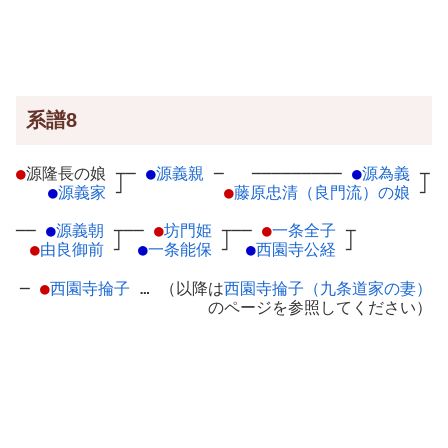
系譜8
●
源隆長の娘
┬
─
●
源義親
─
─────────
●
源為義
┬
●
源義家
┘
●
藤原忠清（良門流）の娘
┘
──
●
源義朝
┬
──
●
坊門姫
┬
──
●
一条全子
┬
●
由良御前
┘
●
一条能保
┘
●
西園寺公経
┘
─
●
西園寺掄子
… （以降は
西園寺掄子（九条道家の妻）
のページを参照してください）