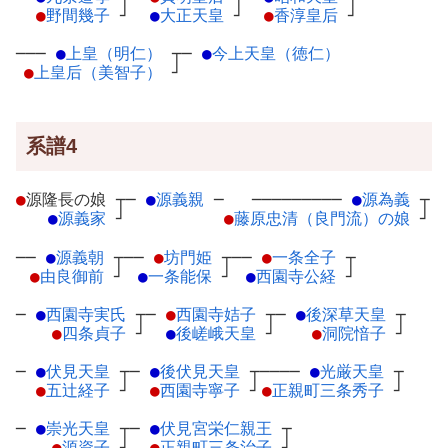
●
野間幾子
┘
●
大正天皇
┘
●
香淳皇后
┘
───
●
上皇（明仁）
┬
─
●
今上天皇（徳仁）
●
上皇后（美智子）
┘
系譜4
●
源隆長の娘
┬
─
●
源義親
─
─────────
●
源為義
┬
●
源義家
┘
●
藤原忠清（良門流）の娘
┘
──
●
源義朝
┬
──
●
坊門姫
┬
──
●
一条全子
┬
●
由良御前
┘
●
一条能保
┘
●
西園寺公経
┘
─
●
西園寺実氏
┬
─
●
西園寺姞子
┬
─
●
後深草天皇
┬
●
四条貞子
┘
●
後嵯峨天皇
┘
●
洞院愔子
┘
─
●
伏見天皇
┬
─
●
後伏見天皇
┬
────
●
光厳天皇
┬
●
五辻経子
┘
●
西園寺寧子
┘
●
正親町三条秀子
┘
─
●
崇光天皇
┬
─
●
伏見宮栄仁親王
┬
●
源資子
┘
●
正親町三条治子
┘