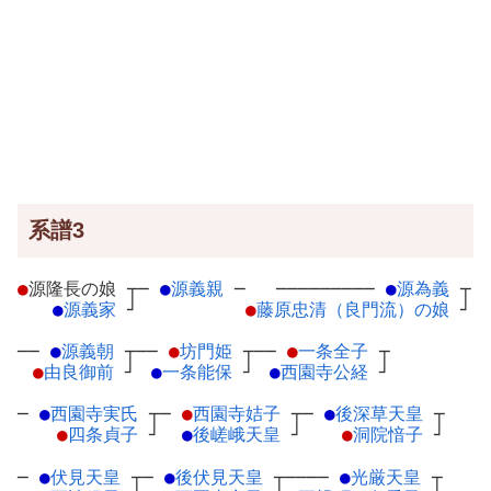
系譜3
●
源隆長の娘
┬
─
●
源義親
─
─────────
●
源為義
┬
●
源義家
┘
●
藤原忠清（良門流）の娘
┘
──
●
源義朝
┬
──
●
坊門姫
┬
──
●
一条全子
┬
●
由良御前
┘
●
一条能保
┘
●
西園寺公経
┘
─
●
西園寺実氏
┬
─
●
西園寺姞子
┬
─
●
後深草天皇
┬
●
四条貞子
┘
●
後嵯峨天皇
┘
●
洞院愔子
┘
─
●
伏見天皇
┬
─
●
後伏見天皇
┬
────
●
光厳天皇
┬