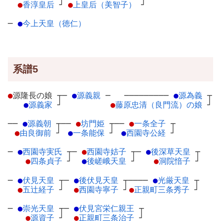
●
香淳皇后
┘
●
上皇后（美智子）
┘
─
●
今上天皇（徳仁）
系譜5
●
源隆長の娘
┬
─
●
源義親
─
─────────
●
源為義
┬
●
源義家
┘
●
藤原忠清（良門流）の娘
┘
──
●
源義朝
┬
──
●
坊門姫
┬
──
●
一条全子
┬
●
由良御前
┘
●
一条能保
┘
●
西園寺公経
┘
─
●
西園寺実氏
┬
─
●
西園寺姞子
┬
─
●
後深草天皇
┬
●
四条貞子
┘
●
後嵯峨天皇
┘
●
洞院愔子
┘
─
●
伏見天皇
┬
─
●
後伏見天皇
┬
────
●
光厳天皇
┬
●
五辻経子
┘
●
西園寺寧子
┘
●
正親町三条秀子
┘
─
●
崇光天皇
┬
─
●
伏見宮栄仁親王
┬
●
源資子
┘
●
正親町三条治子
┘