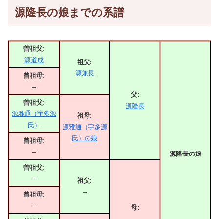
源隆長の娘までの系譜
曽祖父:
源道成
祖父:
源兼長
曾祖母:
–
父:
曽祖父:
源隆長
源雅通（宇多源
祖母:
氏）
源雅通（宇多源
氏）の娘
曾祖母:
–
源隆長の娘
曽祖父:
–
祖父
:
–
曾祖母:
–
母:
–