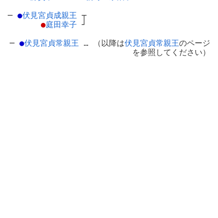
─
●
伏見宮貞成親王
┬
●
庭田幸子
┘
─
●
伏見宮貞常親王
… （以降は
伏見宮貞常親王
のページ
を参照してください）