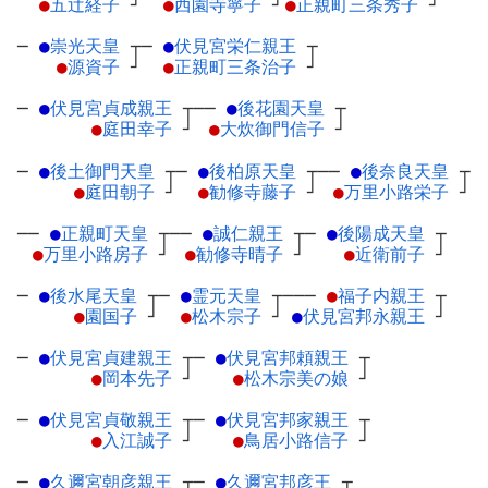
●
五辻経子
┘
●
西園寺寧子
┘
●
正親町三条秀子
┘
─
●
崇光天皇
┬
─
●
伏見宮栄仁親王
┬
●
源資子
┘
●
正親町三条治子
┘
─
●
伏見宮貞成親王
┬
──
●
後花園天皇
┬
●
庭田幸子
┘
●
大炊御門信子
┘
─
●
後土御門天皇
┬
─
●
後柏原天皇
┬
──
●
後奈良天皇
┬
●
庭田朝子
┘
●
勧修寺藤子
┘
●
万里小路栄子
┘
──
●
正親町天皇
┬
──
●
誠仁親王
┬
─
●
後陽成天皇
┬
●
万里小路房子
┘
●
勧修寺晴子
┘
●
近衛前子
┘
─
●
後水尾天皇
┬
─
●
霊元天皇
┬
───
●
福子内親王
┬
●
園国子
┘
●
松木宗子
┘
●
伏見宮邦永親王
┘
─
●
伏見宮貞建親王
┬
─
●
伏見宮邦頼親王
┬
●
岡本先子
┘
●
松木宗美の娘
┘
─
●
伏見宮貞敬親王
┬
─
●
伏見宮邦家親王
┬
●
入江誠子
┘
●
鳥居小路信子
┘
─
●
久邇宮朝彦親王
┬
─
●
久邇宮邦彦王
┬