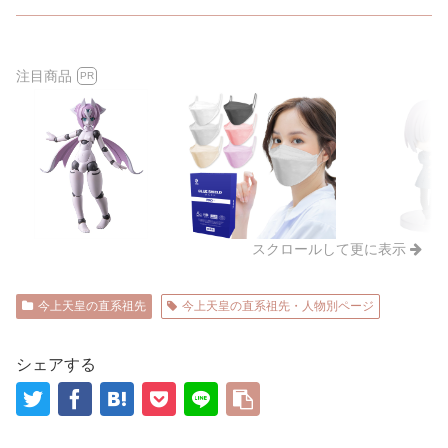
注目商品
PR
スクロールして更に表示
今上天皇の直系祖先
今上天皇の直系祖先・人物別ページ
シェアする