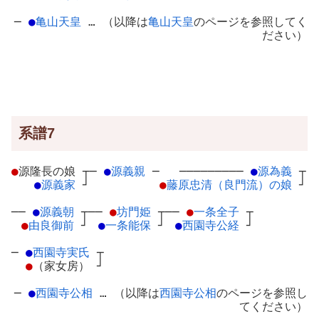
─
●
亀山天皇
… （以降は
亀山天皇
のページを参照してく
ださい）
系譜7
●
源隆長の娘
┬
─
●
源義親
─
─────────
●
源為義
┬
●
源義家
┘
●
藤原忠清（良門流）の娘
┘
──
●
源義朝
┬
──
●
坊門姫
┬
──
●
一条全子
┬
●
由良御前
┘
●
一条能保
┘
●
西園寺公経
┘
─
●
西園寺実氏
┬
●
（家女房）
┘
─
●
西園寺公相
… （以降は
西園寺公相
のページを参照し
てください）