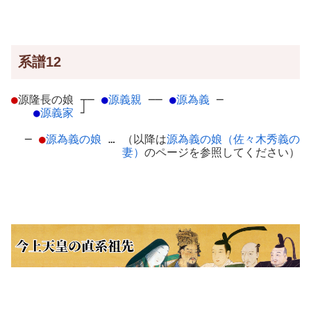
系譜12
●
源隆長の娘
┬
─
●
源義親
─
─
●
源為義
─
●
源義家
┘
─
●
源為義の娘
… （以降は
源為義の娘（佐々木秀義の
妻）
のページを参照してください）