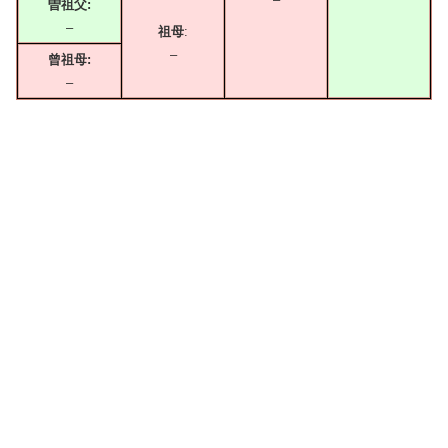
曽祖父:
–
祖母
:
–
曾祖母:
–