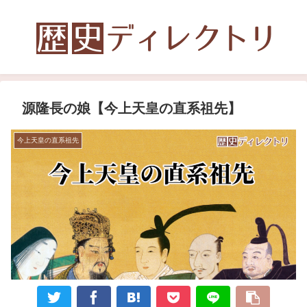
源隆長の娘【今上天皇の直系祖先】
今上天皇の直系祖先