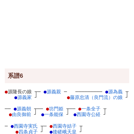
系譜6
●
源隆長の娘
┬
─
●
源義親
─
─────────
●
源為義
┬
●
源義家
┘
●
藤原忠清（良門流）の娘
┘
──
●
源義朝
┬
──
●
坊門姫
┬
──
●
一条全子
┬
●
由良御前
┘
●
一条能保
┘
●
西園寺公経
┘
─
●
西園寺実氏
┬
─
●
西園寺姞子
┬
●
四条貞子
┘
●
後嵯峨天皇
┘