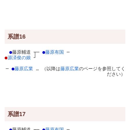
系譜16
●
藤原輔道
┬
─
●
藤原有国
─
●
源済俊の娘
┘
─
●
藤原広業
… （以降は
藤原広業
のページを参照してく
ださい）
系譜17
●
藤原輔道
┬
─
●
藤原有国
─