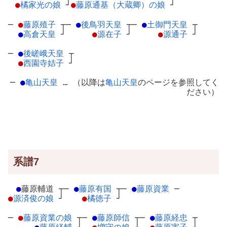
●
橘家光の娘
┘
●
藤原通基（大蔵卿）の娘
┘
─
●
藤原殖子
┬
─
●
後鳥羽天皇
┬
─
●
土御門天皇
┬
●
高倉天皇
┘
●
源在子
┘
●
源通子
┘
─
●
後嵯峨天皇
┬
●
西園寺姞子
┘
─
●
亀山天皇
… （以降は
亀山天皇
のページを参照してく
ださい）
系譜7
●
藤原輔道
┬
─
●
藤原有国
┬
─
●
藤原資業
─
●
源済俊の娘
┘
●
橘徳子
┘
─
●
藤原資業の娘
┬
─
●
藤原師信
┬
─
●
藤原経忠
┬