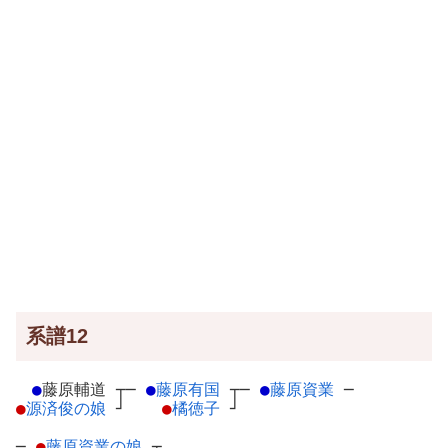
系譜12
●
藤原輔道
┬
─
●
藤原有国
┬
─
●
藤原資業
─
●
源済俊の娘
┘
●
橘徳子
┘
─
●
藤原資業の娘
┬