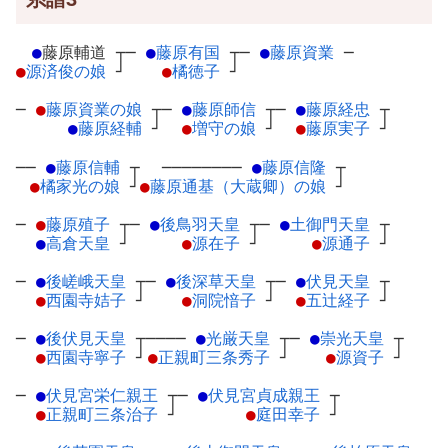
●
藤原輔道
┬
─
●
藤原有国
┬
─
●
藤原資業
─
●
源済俊の娘
┘
●
橘徳子
┘
─
●
藤原資業の娘
┬
─
●
藤原師信
┬
─
●
藤原経忠
┬
●
藤原経輔
┘
●
増守の娘
┘
●
藤原実子
┘
──
●
藤原信輔
┬
────────
●
藤原信隆
┬
●
橘家光の娘
┘
●
藤原通基（大蔵卿）の娘
┘
─
●
藤原殖子
┬
─
●
後鳥羽天皇
┬
─
●
土御門天皇
┬
●
高倉天皇
┘
●
源在子
┘
●
源通子
┘
─
●
後嵯峨天皇
┬
─
●
後深草天皇
┬
─
●
伏見天皇
┬
●
西園寺姞子
┘
●
洞院愔子
┘
●
五辻経子
┘
─
●
後伏見天皇
┬
────
●
光厳天皇
┬
─
●
崇光天皇
┬
●
西園寺寧子
┘
●
正親町三条秀子
┘
●
源資子
┘
─
●
伏見宮栄仁親王
┬
─
●
伏見宮貞成親王
┬
●
正親町三条治子
┘
●
庭田幸子
┘