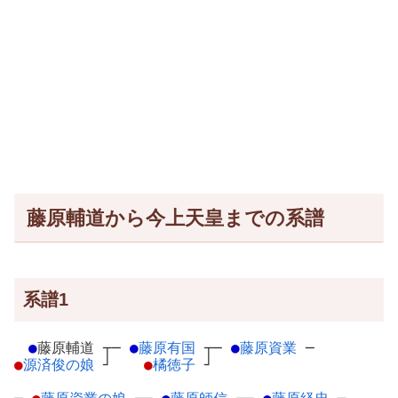
藤原輔道から今上天皇までの系譜
系譜1
●
藤原輔道
┬
─
●
藤原有国
┬
─
●
藤原資業
─
●
源済俊の娘
┘
●
橘徳子
┘