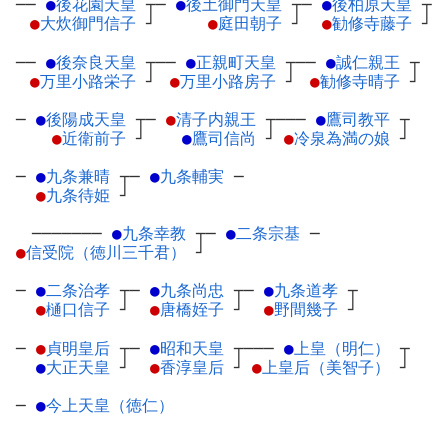
──
●
後花園天皇
┬
─
●
後土御門天皇
┬
─
●
後柏原天皇
┬
●
大炊御門信子
┘
●
庭田朝子
┘
●
勧修寺藤子
┘
──
●
後奈良天皇
┬
──
●
正親町天皇
┬
──
●
誠仁親王
┬
●
万里小路栄子
┘
●
万里小路房子
┘
●
勧修寺晴子
┘
─
●
後陽成天皇
┬
─
●
清子内親王
┬
───
●
鷹司教平
┬
●
近衛前子
┘
●
鷹司信尚
┘
●
冷泉為満の娘
┘
─
●
九条兼晴
┬
─
●
九条輔実
─
●
九条待姫
┘
───────
●
九条幸教
┬
─
●
二条宗基
─
●
信受院（徳川三千君）
┘
─
●
二条治孝
┬
─
●
九条尚忠
┬
─
●
九条道孝
┬
●
樋口信子
┘
●
唐橋姪子
┘
●
野間幾子
┘
─
●
貞明皇后
┬
─
●
昭和天皇
┬
───
●
上皇（明仁）
┬
●
大正天皇
┘
●
香淳皇后
┘
●
上皇后（美智子）
┘
─
●
今上天皇（徳仁）