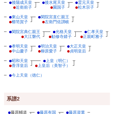
─
●
後陽成天皇
┬
─
●
後水尾天皇
┬
─
●
霊元天皇
┬
●
近衛前子
┘
●
園国子
┘
●
松木宗子
┘
─
●
東山天皇
┬
─
●
閑院宮直仁親王
┬
●
櫛笥賀子
┘
●
左衛門佐讃岐
┘
─
●
閑院宮典仁親王
┬
──
●
光格天皇
┬
──
●
仁孝天皇
┬
●
大江磐代
┘
●
勧修寺婧子
┘
●
正親町雅子
┘
─
●
孝明天皇
┬
─
●
明治天皇
┬
─
●
大正天皇
┬
●
中山慶子
┘
●
柳原愛子
┘
●
貞明皇后
┘
─
●
昭和天皇
┬
───
●
上皇（明仁）
┬
●
香淳皇后
┘
●
上皇后（美智子）
┘
─
●
今上天皇（徳仁）
系譜2
●
藤原輔道
┬
─
●
藤原有国
┬
─
●
藤原資業
─