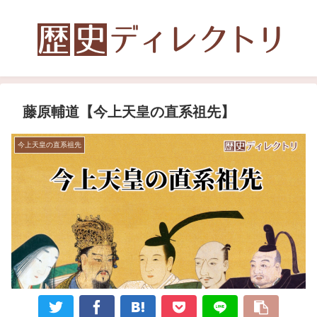
藤原輔道【今上天皇の直系祖先】
今上天皇の直系祖先