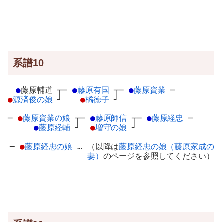
系譜10
●
藤原輔道
┬
─
●
藤原有国
┬
─
●
藤原資業
─
●
源済俊の娘
┘
●
橘徳子
┘
─
●
藤原資業の娘
┬
─
●
藤原師信
┬
─
●
藤原経忠
─
●
藤原経輔
┘
●
増守の娘
┘
─
●
藤原経忠の娘
… （以降は
藤原経忠の娘（藤原家成の
妻）
のページを参照してください）