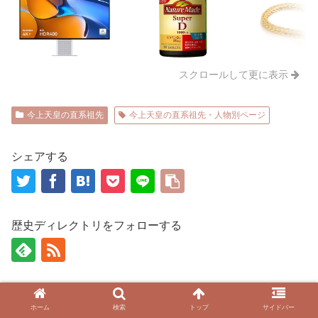
スクロールして更に表示
今上天皇の直系祖先
今上天皇の直系祖先・人物別ページ
シェアする
歴史ディレクトリをフォローする
関連記事
ホーム
検索
トップ
サイドバー