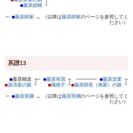
●
藤原経輔
┘
─
●
藤原師家
… （以降は
藤原師家
のページを参照してく
ださい）
系譜13
●
藤原輔道
┬
─
●
藤原有国
┬
───────
●
藤原資業
┬
●
源済俊の娘
┘
●
橘徳子
┘
●
藤原師長（南家）の娘
┘
─
●
藤原実綱
… （以降は
藤原実綱
のページを参照してく
ださい）