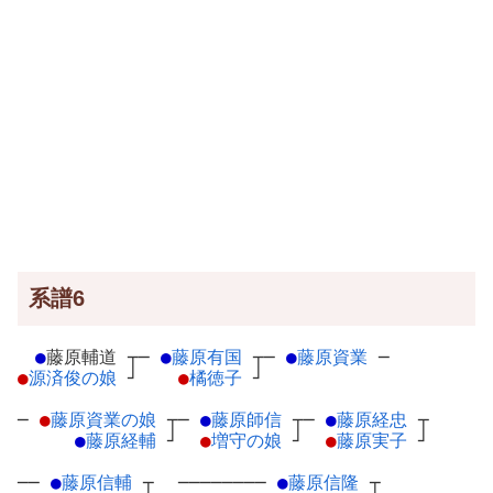
系譜6
●
藤原輔道
┬
─
●
藤原有国
┬
─
●
藤原資業
─
●
源済俊の娘
┘
●
橘徳子
┘
─
●
藤原資業の娘
┬
─
●
藤原師信
┬
─
●
藤原経忠
┬
●
藤原経輔
┘
●
増守の娘
┘
●
藤原実子
┘
──
●
藤原信輔
┬
────────
●
藤原信隆
┬