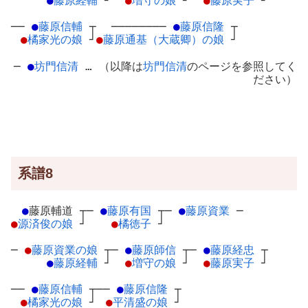
●
藤原経輔
┘
●
増守の娘
┘
●
藤原実子
┘
──
●
藤原信輔
┬
────────
●
藤原信隆
┬
●
橘家光の娘
┘
●
藤原通基（大蔵卿）の娘
┘
─
●
坊門信清
… （以降は
坊門信清
のページを参照してく
ださい）
系譜8
●
藤原輔道
┬
─
●
藤原有国
┬
─
●
藤原資業
─
●
源済俊の娘
┘
●
橘徳子
┘
─
●
藤原資業の娘
┬
─
●
藤原師信
┬
─
●
藤原経忠
┬
●
藤原経輔
┘
●
増守の娘
┘
●
藤原実子
┘
──
●
藤原信輔
┬
──
●
藤原信隆
┬
●
橘家光の娘
┘
●
平清盛の娘
┘