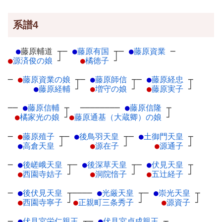
系譜4
●
藤原輔道
┬
─
●
藤原有国
┬
─
●
藤原資業
─
●
源済俊の娘
┘
●
橘徳子
┘
─
●
藤原資業の娘
┬
─
●
藤原師信
┬
─
●
藤原経忠
┬
●
藤原経輔
┘
●
増守の娘
┘
●
藤原実子
┘
──
●
藤原信輔
┬
────────
●
藤原信隆
┬
●
橘家光の娘
┘
●
藤原通基（大蔵卿）の娘
┘
─
●
藤原殖子
┬
─
●
後鳥羽天皇
┬
─
●
土御門天皇
┬
●
高倉天皇
┘
●
源在子
┘
●
源通子
┘
─
●
後嵯峨天皇
┬
─
●
後深草天皇
┬
─
●
伏見天皇
┬
●
西園寺姞子
┘
●
洞院愔子
┘
●
五辻経子
┘
─
●
後伏見天皇
┬
────
●
光厳天皇
┬
─
●
崇光天皇
┬
●
西園寺寧子
┘
●
正親町三条秀子
┘
●
源資子
┘
─
●
伏見宮栄仁親王
┬
─
●
伏見宮貞成親王
┬