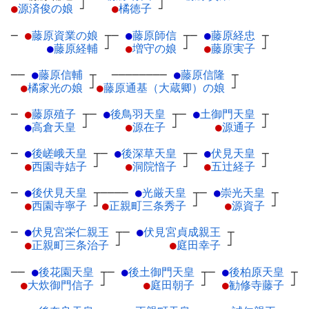
●
源済俊の娘
┘
●
橘徳子
┘
─
●
藤原資業の娘
┬
─
●
藤原師信
┬
─
●
藤原経忠
┬
●
藤原経輔
┘
●
増守の娘
┘
●
藤原実子
┘
──
●
藤原信輔
┬
────────
●
藤原信隆
┬
●
橘家光の娘
┘
●
藤原通基（大蔵卿）の娘
┘
─
●
藤原殖子
┬
─
●
後鳥羽天皇
┬
─
●
土御門天皇
┬
●
高倉天皇
┘
●
源在子
┘
●
源通子
┘
─
●
後嵯峨天皇
┬
─
●
後深草天皇
┬
─
●
伏見天皇
┬
●
西園寺姞子
┘
●
洞院愔子
┘
●
五辻経子
┘
─
●
後伏見天皇
┬
────
●
光厳天皇
┬
─
●
崇光天皇
┬
●
西園寺寧子
┘
●
正親町三条秀子
┘
●
源資子
┘
─
●
伏見宮栄仁親王
┬
─
●
伏見宮貞成親王
┬
●
正親町三条治子
┘
●
庭田幸子
┘
──
●
後花園天皇
┬
─
●
後土御門天皇
┬
─
●
後柏原天皇
┬
●
大炊御門信子
┘
●
庭田朝子
┘
●
勧修寺藤子
┘