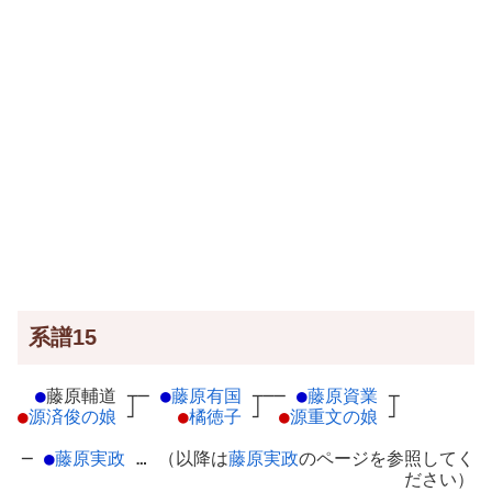
系譜15
●
藤原輔道
┬
─
●
藤原有国
┬
──
●
藤原資業
┬
●
源済俊の娘
┘
●
橘徳子
┘
●
源重文の娘
┘
─
●
藤原実政
… （以降は
藤原実政
のページを参照してく
ださい）