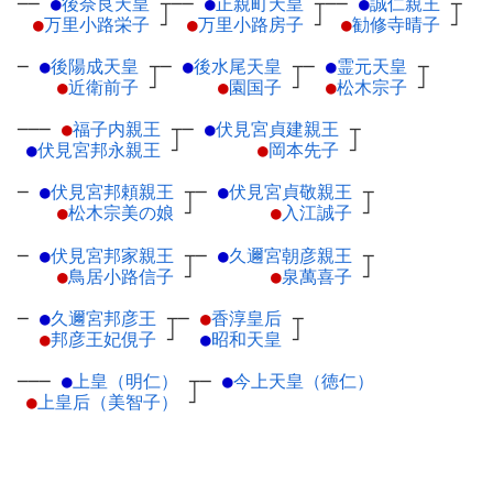
──
●
後奈良天皇
┬
──
●
正親町天皇
┬
──
●
誠仁親王
┬
●
万里小路栄子
┘
●
万里小路房子
┘
●
勧修寺晴子
┘
─
●
後陽成天皇
┬
─
●
後水尾天皇
┬
─
●
霊元天皇
┬
●
近衛前子
┘
●
園国子
┘
●
松木宗子
┘
───
●
福子内親王
┬
─
●
伏見宮貞建親王
┬
●
伏見宮邦永親王
┘
●
岡本先子
┘
─
●
伏見宮邦頼親王
┬
─
●
伏見宮貞敬親王
┬
●
松木宗美の娘
┘
●
入江誠子
┘
─
●
伏見宮邦家親王
┬
─
●
久邇宮朝彦親王
┬
●
鳥居小路信子
┘
●
泉萬喜子
┘
─
●
久邇宮邦彦王
┬
─
●
香淳皇后
┬
●
邦彦王妃俔子
┘
●
昭和天皇
┘
───
●
上皇（明仁）
┬
─
●
今上天皇（徳仁）
●
上皇后（美智子）
┘