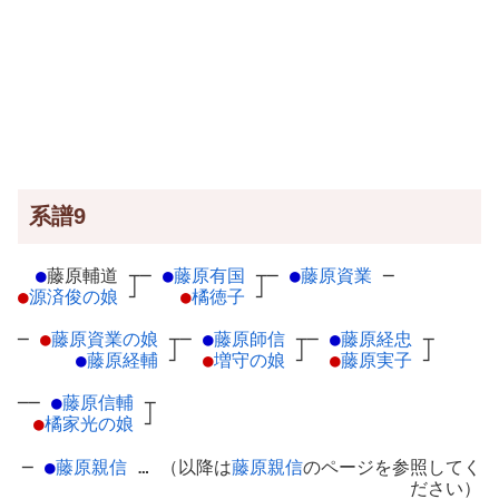
系譜9
●
藤原輔道
┬
─
●
藤原有国
┬
─
●
藤原資業
─
●
源済俊の娘
┘
●
橘徳子
┘
─
●
藤原資業の娘
┬
─
●
藤原師信
┬
─
●
藤原経忠
┬
●
藤原経輔
┘
●
増守の娘
┘
●
藤原実子
┘
──
●
藤原信輔
┬
●
橘家光の娘
┘
─
●
藤原親信
… （以降は
藤原親信
のページを参照してく
ださい）