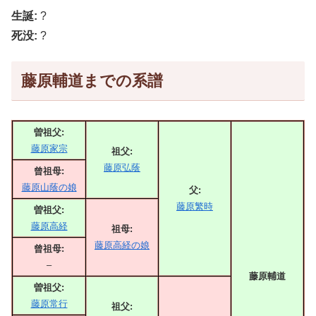
生誕:
?
死没:
?
藤原輔道までの系譜
曽祖父:
藤原家宗
祖父:
藤原弘蔭
曾祖母:
藤原山蔭の娘
父:
藤原繁時
曽祖父:
藤原高経
祖母:
藤原高経の娘
曾祖母:
–
藤原輔道
曽祖父:
藤原常行
祖父: