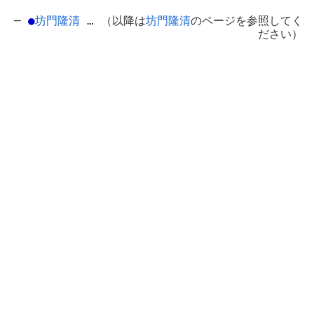
─
●
坊門隆清
… （以降は
坊門隆清
のページを参照してく
ださい）