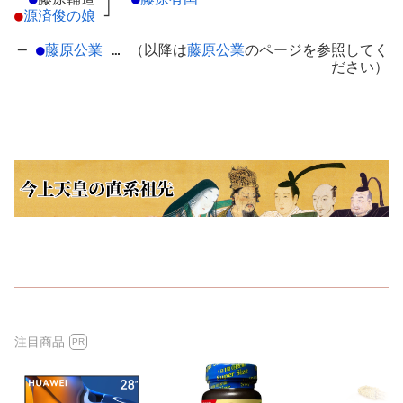
●
源済俊の娘
┘
─
●
藤原公業
… （以降は
藤原公業
のページを参照してく
ださい）
注目商品
PR