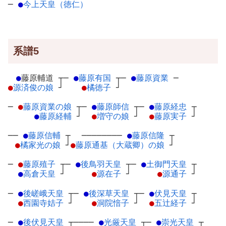
─
●
今上天皇（徳仁）
系譜5
●
藤原輔道
┬
─
●
藤原有国
┬
─
●
藤原資業
─
●
源済俊の娘
┘
●
橘徳子
┘
─
●
藤原資業の娘
┬
─
●
藤原師信
┬
─
●
藤原経忠
┬
●
藤原経輔
┘
●
増守の娘
┘
●
藤原実子
┘
──
●
藤原信輔
┬
────────
●
藤原信隆
┬
●
橘家光の娘
┘
●
藤原通基（大蔵卿）の娘
┘
─
●
藤原殖子
┬
─
●
後鳥羽天皇
┬
─
●
土御門天皇
┬
●
高倉天皇
┘
●
源在子
┘
●
源通子
┘
─
●
後嵯峨天皇
┬
─
●
後深草天皇
┬
─
●
伏見天皇
┬
●
西園寺姞子
┘
●
洞院愔子
┘
●
五辻経子
┘
─
●
後伏見天皇
┬
────
●
光厳天皇
┬
─
●
崇光天皇
┬