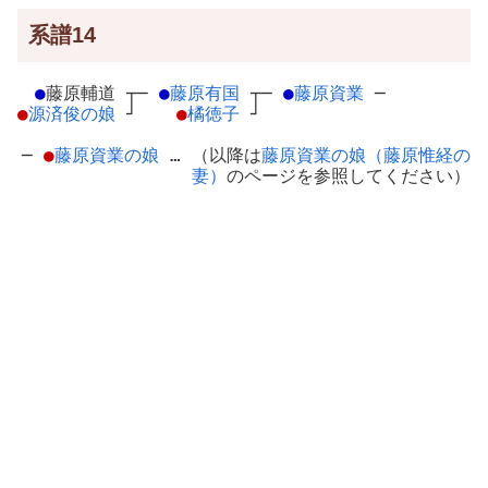
系譜14
●
藤原輔道
┬
─
●
藤原有国
┬
─
●
藤原資業
─
●
源済俊の娘
┘
●
橘徳子
┘
─
●
藤原資業の娘
… （以降は
藤原資業の娘（藤原惟経の
妻）
のページを参照してください）