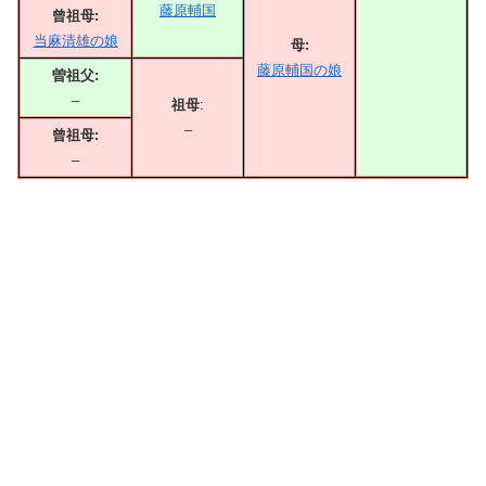
藤原輔国
曾祖母:
当麻清雄の娘
母:
藤原輔国の娘
曽祖父:
–
祖母
:
–
曾祖母:
–