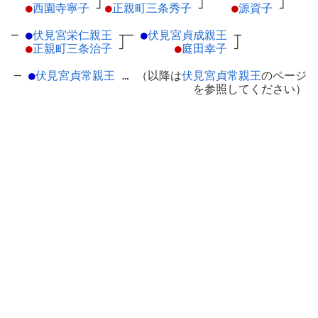
●
西園寺寧子
┘
●
正親町三条秀子
┘
●
源資子
┘
─
●
伏見宮栄仁親王
┬
─
●
伏見宮貞成親王
┬
●
正親町三条治子
┘
●
庭田幸子
┘
─
●
伏見宮貞常親王
… （以降は
伏見宮貞常親王
のページ
を参照してください）