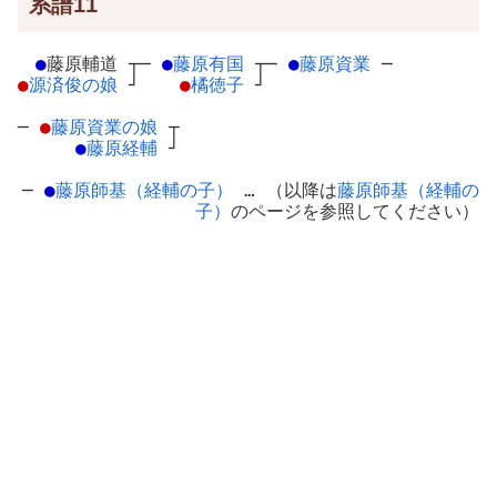
系譜11
●
藤原輔道
┬
─
●
藤原有国
┬
─
●
藤原資業
─
●
源済俊の娘
┘
●
橘徳子
┘
─
●
藤原資業の娘
┬
●
藤原経輔
┘
─
●
藤原師基（経輔の子）
… （以降は
藤原師基（経輔の
子）
のページを参照してください）