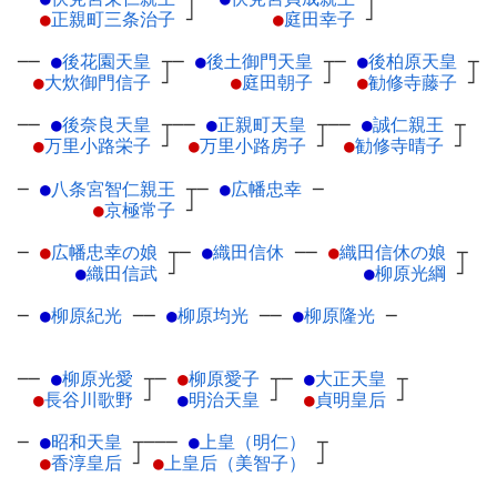
●
正親町三条治子
┘
●
庭田幸子
┘
──
●
後花園天皇
┬
─
●
後土御門天皇
┬
─
●
後柏原天皇
┬
●
大炊御門信子
┘
●
庭田朝子
┘
●
勧修寺藤子
┘
──
●
後奈良天皇
┬
──
●
正親町天皇
┬
──
●
誠仁親王
┬
●
万里小路栄子
┘
●
万里小路房子
┘
●
勧修寺晴子
┘
─
●
八条宮智仁親王
┬
─
●
広幡忠幸
─
●
京極常子
┘
─
●
広幡忠幸の娘
┬
─
●
織田信休
─
─
●
織田信休の娘
┬
●
織田信武
┘
●
柳原光綱
┘
─
●
柳原紀光
─
─
●
柳原均光
─
─
●
柳原隆光
─
──
●
柳原光愛
┬
─
●
柳原愛子
┬
─
●
大正天皇
┬
●
長谷川歌野
┘
●
明治天皇
┘
●
貞明皇后
┘
─
●
昭和天皇
┬
───
●
上皇（明仁）
┬
●
香淳皇后
┘
●
上皇后（美智子）
┘