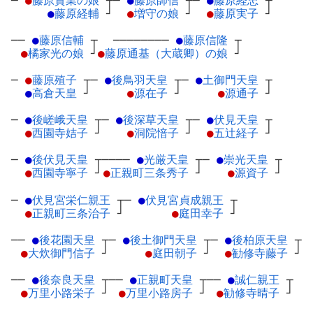
─
●
藤原資業の娘
┬
─
●
藤原師信
┬
─
●
藤原経忠
┬
●
藤原経輔
┘
●
増守の娘
┘
●
藤原実子
┘
──
●
藤原信輔
┬
────────
●
藤原信隆
┬
●
橘家光の娘
┘
●
藤原通基（大蔵卿）の娘
┘
─
●
藤原殖子
┬
─
●
後鳥羽天皇
┬
─
●
土御門天皇
┬
●
高倉天皇
┘
●
源在子
┘
●
源通子
┘
─
●
後嵯峨天皇
┬
─
●
後深草天皇
┬
─
●
伏見天皇
┬
●
西園寺姞子
┘
●
洞院愔子
┘
●
五辻経子
┘
─
●
後伏見天皇
┬
────
●
光厳天皇
┬
─
●
崇光天皇
┬
●
西園寺寧子
┘
●
正親町三条秀子
┘
●
源資子
┘
─
●
伏見宮栄仁親王
┬
─
●
伏見宮貞成親王
┬
●
正親町三条治子
┘
●
庭田幸子
┘
──
●
後花園天皇
┬
─
●
後土御門天皇
┬
─
●
後柏原天皇
┬
●
大炊御門信子
┘
●
庭田朝子
┘
●
勧修寺藤子
┘
──
●
後奈良天皇
┬
──
●
正親町天皇
┬
──
●
誠仁親王
┬
●
万里小路栄子
┘
●
万里小路房子
┘
●
勧修寺晴子
┘