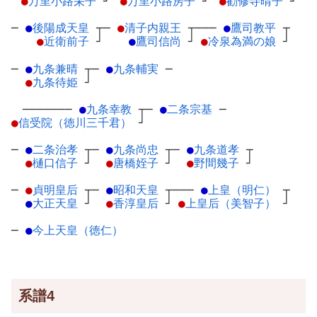
●
万里小路栄子
┘
●
万里小路房子
┘
●
勧修寺晴子
┘
─
●
後陽成天皇
┬
─
●
清子内親王
┬
───
●
鷹司教平
┬
●
近衛前子
┘
●
鷹司信尚
┘
●
冷泉為満の娘
┘
─
●
九条兼晴
┬
─
●
九条輔実
─
●
九条待姫
┘
───────
●
九条幸教
┬
─
●
二条宗基
─
●
信受院（徳川三千君）
┘
─
●
二条治孝
┬
─
●
九条尚忠
┬
─
●
九条道孝
┬
●
樋口信子
┘
●
唐橋姪子
┘
●
野間幾子
┘
─
●
貞明皇后
┬
─
●
昭和天皇
┬
───
●
上皇（明仁）
┬
●
大正天皇
┘
●
香淳皇后
┘
●
上皇后（美智子）
┘
─
●
今上天皇（徳仁）
系譜4