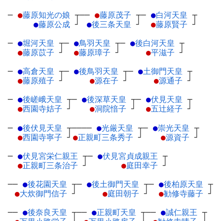
─
●
藤原知光の娘
┬
──
●
藤原茂子
┬
─
●
白河天皇
┬
●
藤原公成
┘
●
後三条天皇
┘
●
藤原賢子
┘
─
●
堀河天皇
┬
─
●
鳥羽天皇
┬
─
●
後白河天皇
┬
●
藤原苡子
┘
●
藤原璋子
┘
●
平滋子
┘
─
●
高倉天皇
┬
─
●
後鳥羽天皇
┬
─
●
土御門天皇
┬
●
藤原殖子
┘
●
源在子
┘
●
源通子
┘
─
●
後嵯峨天皇
┬
─
●
後深草天皇
┬
─
●
伏見天皇
┬
●
西園寺姞子
┘
●
洞院愔子
┘
●
五辻経子
┘
─
●
後伏見天皇
┬
────
●
光厳天皇
┬
─
●
崇光天皇
┬
●
西園寺寧子
┘
●
正親町三条秀子
┘
●
源資子
┘
─
●
伏見宮栄仁親王
┬
─
●
伏見宮貞成親王
┬
●
正親町三条治子
┘
●
庭田幸子
┘
──
●
後花園天皇
┬
─
●
後土御門天皇
┬
─
●
後柏原天皇
┬
●
大炊御門信子
┘
●
庭田朝子
┘
●
勧修寺藤子
┘
──
●
後奈良天皇
┬
──
●
正親町天皇
┬
──
●
誠仁親王
┬