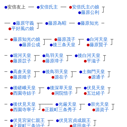
●
安倍友上
─
─
●
安倍氏主
─
─
●
安倍氏主の娘
┬
●
藤原公利
┘
──
●
藤原守義
┬
─
●
藤原為昭
─
─
●
藤原知光
─
●
平好風の娘
┘
─
●
藤原知光の娘
┬
──
●
藤原茂子
┬
─
●
白河天皇
┬
●
藤原公成
┘
●
後三条天皇
┘
●
藤原賢子
┘
─
●
堀河天皇
┬
─
●
鳥羽天皇
┬
─
●
後白河天皇
┬
●
藤原苡子
┘
●
藤原璋子
┘
●
平滋子
┘
─
●
高倉天皇
┬
─
●
後鳥羽天皇
┬
─
●
土御門天皇
┬
●
藤原殖子
┘
●
源在子
┘
●
源通子
┘
─
●
後嵯峨天皇
┬
─
●
後深草天皇
┬
─
●
伏見天皇
┬
●
西園寺姞子
┘
●
洞院愔子
┘
●
五辻経子
┘
─
●
後伏見天皇
┬
────
●
光厳天皇
┬
─
●
崇光天皇
┬
●
西園寺寧子
┘
●
正親町三条秀子
┘
●
源資子
┘
─
●
伏見宮栄仁親王
┬
─
●
伏見宮貞成親王
┬
●
正親町三条治子
┘
●
庭田幸子
┘