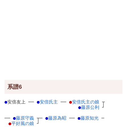
系譜6
●
安倍友上
─
─
●
安倍氏主
─
─
●
安倍氏主の娘
┬
●
藤原公利
┘
──
●
藤原守義
┬
─
●
藤原為昭
─
─
●
藤原知光
─
●
平好風の娘
┘