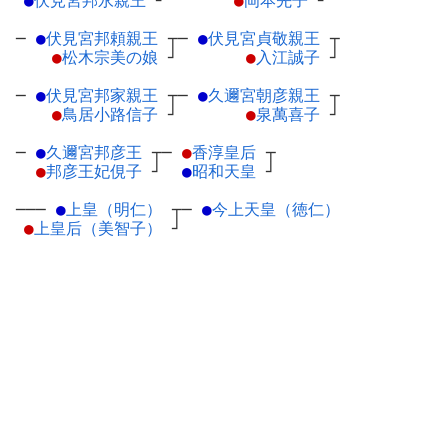
●
伏見宮邦永親王
┘
●
岡本先子
┘
─
●
伏見宮邦頼親王
┬
─
●
伏見宮貞敬親王
┬
●
松木宗美の娘
┘
●
入江誠子
┘
─
●
伏見宮邦家親王
┬
─
●
久邇宮朝彦親王
┬
●
鳥居小路信子
┘
●
泉萬喜子
┘
─
●
久邇宮邦彦王
┬
─
●
香淳皇后
┬
●
邦彦王妃俔子
┘
●
昭和天皇
┘
───
●
上皇（明仁）
┬
─
●
今上天皇（徳仁）
●
上皇后（美智子）
┘