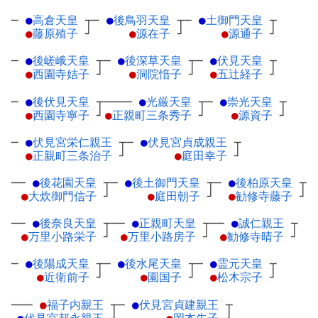
─
●
高倉天皇
┬
─
●
後鳥羽天皇
┬
─
●
土御門天皇
┬
●
藤原殖子
┘
●
源在子
┘
●
源通子
┘
─
●
後嵯峨天皇
┬
─
●
後深草天皇
┬
─
●
伏見天皇
┬
●
西園寺姞子
┘
●
洞院愔子
┘
●
五辻経子
┘
─
●
後伏見天皇
┬
────
●
光厳天皇
┬
─
●
崇光天皇
┬
●
西園寺寧子
┘
●
正親町三条秀子
┘
●
源資子
┘
─
●
伏見宮栄仁親王
┬
─
●
伏見宮貞成親王
┬
●
正親町三条治子
┘
●
庭田幸子
┘
──
●
後花園天皇
┬
─
●
後土御門天皇
┬
─
●
後柏原天皇
┬
●
大炊御門信子
┘
●
庭田朝子
┘
●
勧修寺藤子
┘
──
●
後奈良天皇
┬
──
●
正親町天皇
┬
──
●
誠仁親王
┬
●
万里小路栄子
┘
●
万里小路房子
┘
●
勧修寺晴子
┘
─
●
後陽成天皇
┬
─
●
後水尾天皇
┬
─
●
霊元天皇
┬
●
近衛前子
┘
●
園国子
┘
●
松木宗子
┘
───
●
福子内親王
┬
─
●
伏見宮貞建親王
┬