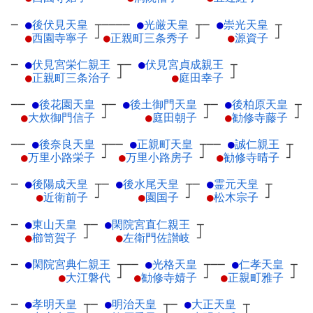
─
●
後伏見天皇
┬
────
●
光厳天皇
┬
─
●
崇光天皇
┬
●
西園寺寧子
┘
●
正親町三条秀子
┘
●
源資子
┘
─
●
伏見宮栄仁親王
┬
─
●
伏見宮貞成親王
┬
●
正親町三条治子
┘
●
庭田幸子
┘
──
●
後花園天皇
┬
─
●
後土御門天皇
┬
─
●
後柏原天皇
┬
●
大炊御門信子
┘
●
庭田朝子
┘
●
勧修寺藤子
┘
──
●
後奈良天皇
┬
──
●
正親町天皇
┬
──
●
誠仁親王
┬
●
万里小路栄子
┘
●
万里小路房子
┘
●
勧修寺晴子
┘
─
●
後陽成天皇
┬
─
●
後水尾天皇
┬
─
●
霊元天皇
┬
●
近衛前子
┘
●
園国子
┘
●
松木宗子
┘
─
●
東山天皇
┬
─
●
閑院宮直仁親王
┬
●
櫛笥賀子
┘
●
左衛門佐讃岐
┘
─
●
閑院宮典仁親王
┬
──
●
光格天皇
┬
──
●
仁孝天皇
┬
●
大江磐代
┘
●
勧修寺婧子
┘
●
正親町雅子
┘
─
●
孝明天皇
┬
─
●
明治天皇
┬
─
●
大正天皇
┬