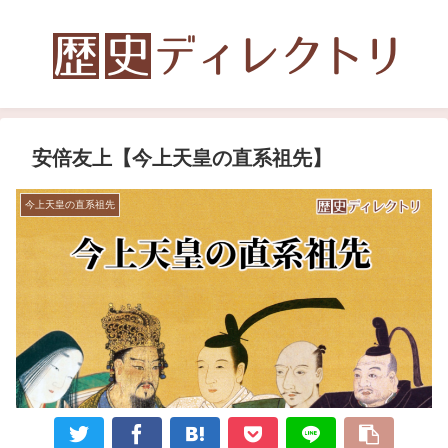
安倍友上【今上天皇の直系祖先】
今上天皇の直系祖先