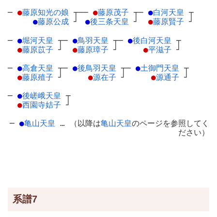
─
●
藤原知光の娘
┬
──
●
藤原茂子
┬
─
●
白河天皇
┬
●
藤原公成
┘
●
後三条天皇
┘
●
藤原賢子
┘
─
●
堀河天皇
┬
─
●
鳥羽天皇
┬
─
●
後白河天皇
┬
●
藤原苡子
┘
●
藤原璋子
┘
●
平滋子
┘
─
●
高倉天皇
┬
─
●
後鳥羽天皇
┬
─
●
土御門天皇
┬
●
藤原殖子
┘
●
源在子
┘
●
源通子
┘
─
●
後嵯峨天皇
┬
●
西園寺姞子
┘
─
●
亀山天皇
… （以降は
亀山天皇
のページを参照してく
ださい）
系譜7