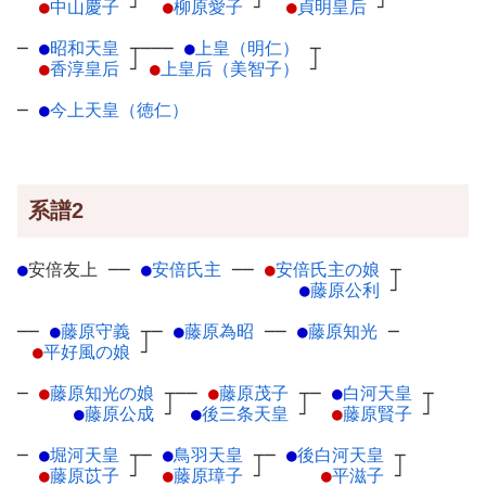
●
中山慶子
┘
●
柳原愛子
┘
●
貞明皇后
┘
─
●
昭和天皇
┬
───
●
上皇（明仁）
┬
●
香淳皇后
┘
●
上皇后（美智子）
┘
─
●
今上天皇（徳仁）
系譜2
●
安倍友上
─
─
●
安倍氏主
─
─
●
安倍氏主の娘
┬
●
藤原公利
┘
──
●
藤原守義
┬
─
●
藤原為昭
─
─
●
藤原知光
─
●
平好風の娘
┘
─
●
藤原知光の娘
┬
──
●
藤原茂子
┬
─
●
白河天皇
┬
●
藤原公成
┘
●
後三条天皇
┘
●
藤原賢子
┘
─
●
堀河天皇
┬
─
●
鳥羽天皇
┬
─
●
後白河天皇
┬
●
藤原苡子
┘
●
藤原璋子
┘
●
平滋子
┘