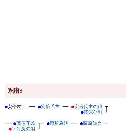
系譜3
●
安倍友上
─
─
●
安倍氏主
─
─
●
安倍氏主の娘
┬
●
藤原公利
┘
──
●
藤原守義
┬
─
●
藤原為昭
─
─
●
藤原知光
─
●
平好風の娘
┘