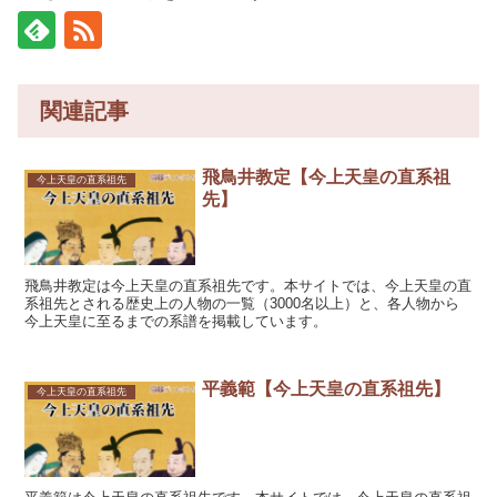
関連記事
飛鳥井教定【今上天皇の直系祖
今上天皇の直系祖先
先】
飛鳥井教定は今上天皇の直系祖先です。本サイトでは、今上天皇の直
系祖先とされる歴史上の人物の一覧（3000名以上）と、各人物から
今上天皇に至るまでの系譜を掲載しています。
平義範【今上天皇の直系祖先】
今上天皇の直系祖先