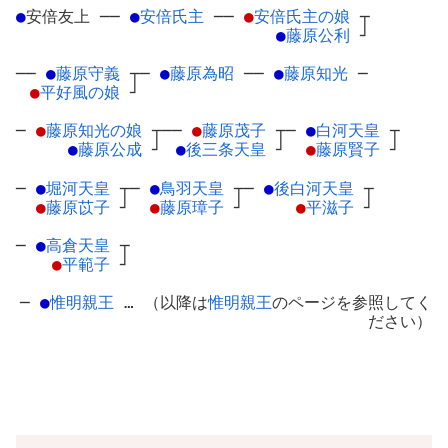
●
安倍友上
─
─
●
安倍氏主
─
─
●
安倍氏主の娘
┬
●
藤原公利
┘
──
●
藤原守義
┬
─
●
藤原為昭
─
─
●
藤原知光
─
●
平好風の娘
┘
─
●
藤原知光の娘
┬
──
●
藤原茂子
┬
─
●
白河天皇
┬
●
藤原公成
┘
●
後三条天皇
┘
●
藤原賢子
┘
─
●
堀河天皇
┬
─
●
鳥羽天皇
┬
─
●
後白河天皇
┬
●
藤原苡子
┘
●
藤原璋子
┘
●
平滋子
┘
─
●
高倉天皇
┬
●
平範子
┘
─
●
惟明親王
… （以降は
惟明親王
のページを参照してく
ださい）