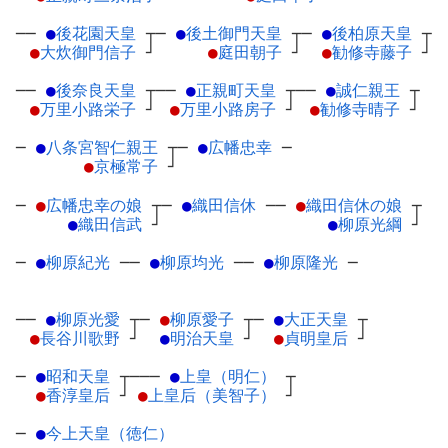
──
●
後花園天皇
┬
─
●
後土御門天皇
┬
─
●
後柏原天皇
┬
●
大炊御門信子
┘
●
庭田朝子
┘
●
勧修寺藤子
┘
──
●
後奈良天皇
┬
──
●
正親町天皇
┬
──
●
誠仁親王
┬
●
万里小路栄子
┘
●
万里小路房子
┘
●
勧修寺晴子
┘
─
●
八条宮智仁親王
┬
─
●
広幡忠幸
─
●
京極常子
┘
─
●
広幡忠幸の娘
┬
─
●
織田信休
─
─
●
織田信休の娘
┬
●
織田信武
┘
●
柳原光綱
┘
─
●
柳原紀光
─
─
●
柳原均光
─
─
●
柳原隆光
─
──
●
柳原光愛
┬
─
●
柳原愛子
┬
─
●
大正天皇
┬
●
長谷川歌野
┘
●
明治天皇
┘
●
貞明皇后
┘
─
●
昭和天皇
┬
───
●
上皇（明仁）
┬
●
香淳皇后
┘
●
上皇后（美智子）
┘
─
●
今上天皇（徳仁）