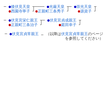
─
●
後伏見天皇
┬
────
●
光厳天皇
┬
─
●
崇光天皇
┬
●
西園寺寧子
┘
●
正親町三条秀子
┘
●
源資子
┘
─
●
伏見宮栄仁親王
┬
─
●
伏見宮貞成親王
┬
●
正親町三条治子
┘
●
庭田幸子
┘
─
●
伏見宮貞常親王
… （以降は
伏見宮貞常親王
のページ
を参照してください）