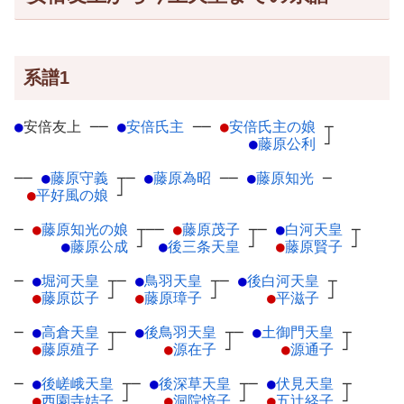
系譜1
●
安倍友上
─
─
●
安倍氏主
─
─
●
安倍氏主の娘
┬
●
藤原公利
┘
──
●
藤原守義
┬
─
●
藤原為昭
─
─
●
藤原知光
─
●
平好風の娘
┘
─
●
藤原知光の娘
┬
──
●
藤原茂子
┬
─
●
白河天皇
┬
●
藤原公成
┘
●
後三条天皇
┘
●
藤原賢子
┘
─
●
堀河天皇
┬
─
●
鳥羽天皇
┬
─
●
後白河天皇
┬
●
藤原苡子
┘
●
藤原璋子
┘
●
平滋子
┘
─
●
高倉天皇
┬
─
●
後鳥羽天皇
┬
─
●
土御門天皇
┬
●
藤原殖子
┘
●
源在子
┘
●
源通子
┘
─
●
後嵯峨天皇
┬
─
●
後深草天皇
┬
─
●
伏見天皇
┬
●
西園寺姞子
┘
●
洞院愔子
┘
●
五辻経子
┘