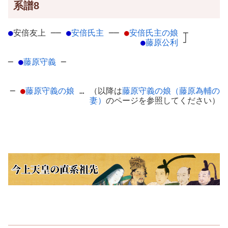
系譜8
●
安倍友上
─
─
●
安倍氏主
─
─
●
安倍氏主の娘
┬
●
藤原公利
┘
─
●
藤原守義
─
─
●
藤原守義の娘
… （以降は
藤原守義の娘（藤原為輔の
妻）
のページを参照してください）