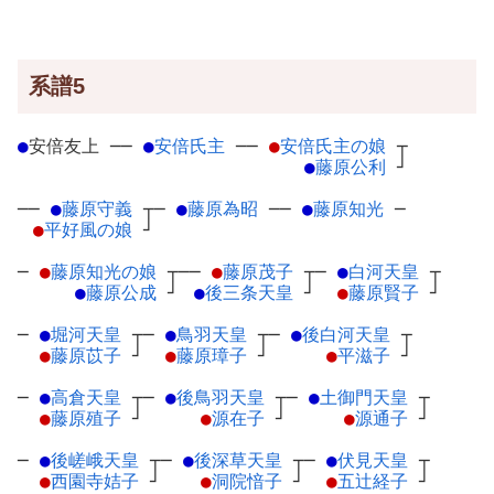
系譜5
●
安倍友上
─
─
●
安倍氏主
─
─
●
安倍氏主の娘
┬
●
藤原公利
┘
──
●
藤原守義
┬
─
●
藤原為昭
─
─
●
藤原知光
─
●
平好風の娘
┘
─
●
藤原知光の娘
┬
──
●
藤原茂子
┬
─
●
白河天皇
┬
●
藤原公成
┘
●
後三条天皇
┘
●
藤原賢子
┘
─
●
堀河天皇
┬
─
●
鳥羽天皇
┬
─
●
後白河天皇
┬
●
藤原苡子
┘
●
藤原璋子
┘
●
平滋子
┘
─
●
高倉天皇
┬
─
●
後鳥羽天皇
┬
─
●
土御門天皇
┬
●
藤原殖子
┘
●
源在子
┘
●
源通子
┘
─
●
後嵯峨天皇
┬
─
●
後深草天皇
┬
─
●
伏見天皇
┬
●
西園寺姞子
┘
●
洞院愔子
┘
●
五辻経子
┘