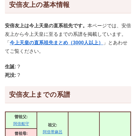
安倍友上の基本情報
安倍友上は今上天皇の直系祖先です。
本ページでは、安倍
友上から今上天皇に至るまでの系譜を掲載しています。
「
今上天皇の直系祖先まとめ（3000人以上）
」とあわせ
てご覧ください。
生誕:
?
死没:
?
安倍友上までの系譜
曽祖父:
阿倍船守
祖父:
阿倍帯麻呂
曾祖母: