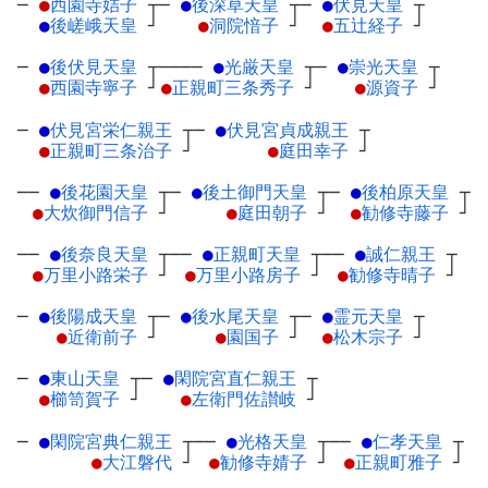
─
●
西園寺姞子
┬
─
●
後深草天皇
┬
─
●
伏見天皇
┬
●
後嵯峨天皇
┘
●
洞院愔子
┘
●
五辻経子
┘
─
●
後伏見天皇
┬
────
●
光厳天皇
┬
─
●
崇光天皇
┬
●
西園寺寧子
┘
●
正親町三条秀子
┘
●
源資子
┘
─
●
伏見宮栄仁親王
┬
─
●
伏見宮貞成親王
┬
●
正親町三条治子
┘
●
庭田幸子
┘
──
●
後花園天皇
┬
─
●
後土御門天皇
┬
─
●
後柏原天皇
┬
●
大炊御門信子
┘
●
庭田朝子
┘
●
勧修寺藤子
┘
──
●
後奈良天皇
┬
──
●
正親町天皇
┬
──
●
誠仁親王
┬
●
万里小路栄子
┘
●
万里小路房子
┘
●
勧修寺晴子
┘
─
●
後陽成天皇
┬
─
●
後水尾天皇
┬
─
●
霊元天皇
┬
●
近衛前子
┘
●
園国子
┘
●
松木宗子
┘
─
●
東山天皇
┬
─
●
閑院宮直仁親王
┬
●
櫛笥賀子
┘
●
左衛門佐讃岐
┘
─
●
閑院宮典仁親王
┬
──
●
光格天皇
┬
──
●
仁孝天皇
┬
●
大江磐代
┘
●
勧修寺婧子
┘
●
正親町雅子
┘