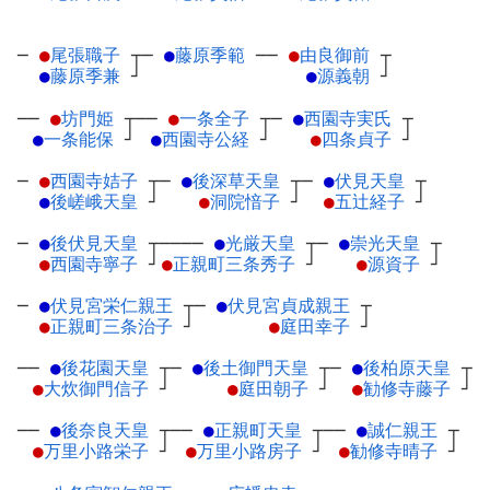
─
●
尾張職子
┬
─
●
藤原季範
─
─
●
由良御前
┬
●
藤原季兼
┘
●
源義朝
┘
──
●
坊門姫
┬
──
●
一条全子
┬
─
●
西園寺実氏
┬
●
一条能保
┘
●
西園寺公経
┘
●
四条貞子
┘
─
●
西園寺姞子
┬
─
●
後深草天皇
┬
─
●
伏見天皇
┬
●
後嵯峨天皇
┘
●
洞院愔子
┘
●
五辻経子
┘
─
●
後伏見天皇
┬
────
●
光厳天皇
┬
─
●
崇光天皇
┬
●
西園寺寧子
┘
●
正親町三条秀子
┘
●
源資子
┘
─
●
伏見宮栄仁親王
┬
─
●
伏見宮貞成親王
┬
●
正親町三条治子
┘
●
庭田幸子
┘
──
●
後花園天皇
┬
─
●
後土御門天皇
┬
─
●
後柏原天皇
┬
●
大炊御門信子
┘
●
庭田朝子
┘
●
勧修寺藤子
┘
──
●
後奈良天皇
┬
──
●
正親町天皇
┬
──
●
誠仁親王
┬
●
万里小路栄子
┘
●
万里小路房子
┘
●
勧修寺晴子
┘