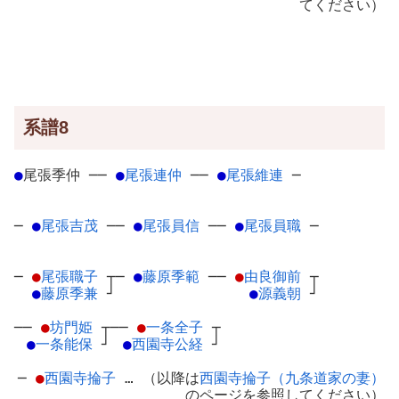
てください）
系譜8
●
尾張季仲
─
─
●
尾張連仲
─
─
●
尾張維連
─
─
●
尾張吉茂
─
─
●
尾張員信
─
─
●
尾張員職
─
─
●
尾張職子
┬
─
●
藤原季範
─
─
●
由良御前
┬
●
藤原季兼
┘
●
源義朝
┘
──
●
坊門姫
┬
──
●
一条全子
┬
●
一条能保
┘
●
西園寺公経
┘
─
●
西園寺掄子
… （以降は
西園寺掄子（九条道家の妻）
のページを参照してください）