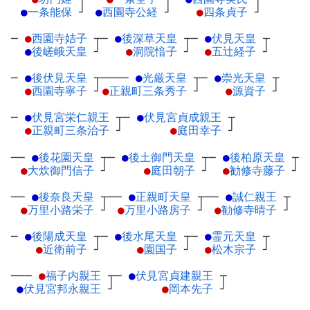
●
一条能保
┘
●
西園寺公経
┘
●
四条貞子
┘
─
●
西園寺姞子
┬
─
●
後深草天皇
┬
─
●
伏見天皇
┬
●
後嵯峨天皇
┘
●
洞院愔子
┘
●
五辻経子
┘
─
●
後伏見天皇
┬
────
●
光厳天皇
┬
─
●
崇光天皇
┬
●
西園寺寧子
┘
●
正親町三条秀子
┘
●
源資子
┘
─
●
伏見宮栄仁親王
┬
─
●
伏見宮貞成親王
┬
●
正親町三条治子
┘
●
庭田幸子
┘
──
●
後花園天皇
┬
─
●
後土御門天皇
┬
─
●
後柏原天皇
┬
●
大炊御門信子
┘
●
庭田朝子
┘
●
勧修寺藤子
┘
──
●
後奈良天皇
┬
──
●
正親町天皇
┬
──
●
誠仁親王
┬
●
万里小路栄子
┘
●
万里小路房子
┘
●
勧修寺晴子
┘
─
●
後陽成天皇
┬
─
●
後水尾天皇
┬
─
●
霊元天皇
┬
●
近衛前子
┘
●
園国子
┘
●
松木宗子
┘
───
●
福子内親王
┬
─
●
伏見宮貞建親王
┬
●
伏見宮邦永親王
┘
●
岡本先子
┘