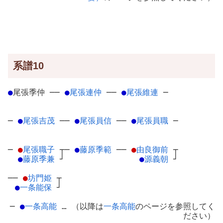
系譜10
●
尾張季仲
─
─
●
尾張連仲
─
─
●
尾張維連
─
─
●
尾張吉茂
─
─
●
尾張員信
─
─
●
尾張員職
─
─
●
尾張職子
┬
─
●
藤原季範
─
─
●
由良御前
┬
●
藤原季兼
┘
●
源義朝
┘
──
●
坊門姫
┬
●
一条能保
┘
─
●
一条高能
… （以降は
一条高能
のページを参照してく
ださい）