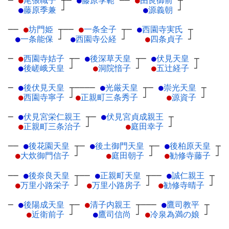
─
●
尾張職子
┬
─
●
藤原季範
─
─
●
由良御前
┬
●
藤原季兼
┘
●
源義朝
┘
──
●
坊門姫
┬
──
●
一条全子
┬
─
●
西園寺実氏
┬
●
一条能保
┘
●
西園寺公経
┘
●
四条貞子
┘
─
●
西園寺姞子
┬
─
●
後深草天皇
┬
─
●
伏見天皇
┬
●
後嵯峨天皇
┘
●
洞院愔子
┘
●
五辻経子
┘
─
●
後伏見天皇
┬
────
●
光厳天皇
┬
─
●
崇光天皇
┬
●
西園寺寧子
┘
●
正親町三条秀子
┘
●
源資子
┘
─
●
伏見宮栄仁親王
┬
─
●
伏見宮貞成親王
┬
●
正親町三条治子
┘
●
庭田幸子
┘
──
●
後花園天皇
┬
─
●
後土御門天皇
┬
─
●
後柏原天皇
┬
●
大炊御門信子
┘
●
庭田朝子
┘
●
勧修寺藤子
┘
──
●
後奈良天皇
┬
──
●
正親町天皇
┬
──
●
誠仁親王
┬
●
万里小路栄子
┘
●
万里小路房子
┘
●
勧修寺晴子
┘
─
●
後陽成天皇
┬
─
●
清子内親王
┬
───
●
鷹司教平
┬
●
近衛前子
┘
●
鷹司信尚
┘
●
冷泉為満の娘
┘