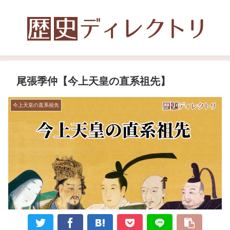
尾張季仲【今上天皇の直系祖先】
今上天皇の直系祖先