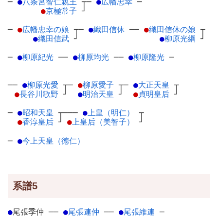
─
●
八条宮智仁親王
┬
─
●
広幡忠幸
─
●
京極常子
┘
─
●
広幡忠幸の娘
┬
─
●
織田信休
─
─
●
織田信休の娘
┬
●
織田信武
┘
●
柳原光綱
┘
─
●
柳原紀光
─
─
●
柳原均光
─
─
●
柳原隆光
─
──
●
柳原光愛
┬
─
●
柳原愛子
┬
─
●
大正天皇
┬
●
長谷川歌野
┘
●
明治天皇
┘
●
貞明皇后
┘
─
●
昭和天皇
┬
───
●
上皇（明仁）
┬
●
香淳皇后
┘
●
上皇后（美智子）
┘
─
●
今上天皇（徳仁）
系譜5
●
尾張季仲
─
─
●
尾張連仲
─
─
●
尾張維連
─