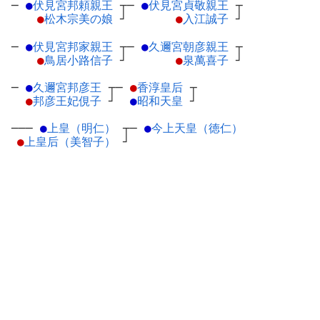
─
●
伏見宮邦頼親王
┬
─
●
伏見宮貞敬親王
┬
●
松木宗美の娘
┘
●
入江誠子
┘
─
●
伏見宮邦家親王
┬
─
●
久邇宮朝彦親王
┬
●
鳥居小路信子
┘
●
泉萬喜子
┘
─
●
久邇宮邦彦王
┬
─
●
香淳皇后
┬
●
邦彦王妃俔子
┘
●
昭和天皇
┘
───
●
上皇（明仁）
┬
─
●
今上天皇（徳仁）
●
上皇后（美智子）
┘