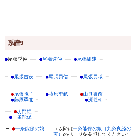
系譜9
●
尾張季仲
─
─
●
尾張連仲
─
─
●
尾張維連
─
─
●
尾張吉茂
─
─
●
尾張員信
─
─
●
尾張員職
─
─
●
尾張職子
┬
─
●
藤原季範
─
─
●
由良御前
┬
●
藤原季兼
┘
●
源義朝
┘
──
●
坊門姫
┬
●
一条能保
┘
─
●
一条能保の娘
… （以降は
一条能保の娘（九条良経の
妻）
のページを参照してください）