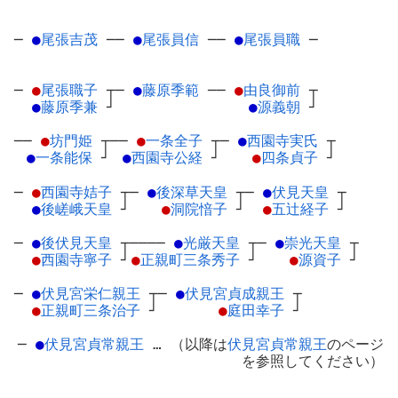
─
●
尾張吉茂
─
─
●
尾張員信
─
─
●
尾張員職
─
─
●
尾張職子
┬
─
●
藤原季範
─
─
●
由良御前
┬
●
藤原季兼
┘
●
源義朝
┘
──
●
坊門姫
┬
──
●
一条全子
┬
─
●
西園寺実氏
┬
●
一条能保
┘
●
西園寺公経
┘
●
四条貞子
┘
─
●
西園寺姞子
┬
─
●
後深草天皇
┬
─
●
伏見天皇
┬
●
後嵯峨天皇
┘
●
洞院愔子
┘
●
五辻経子
┘
─
●
後伏見天皇
┬
────
●
光厳天皇
┬
─
●
崇光天皇
┬
●
西園寺寧子
┘
●
正親町三条秀子
┘
●
源資子
┘
─
●
伏見宮栄仁親王
┬
─
●
伏見宮貞成親王
┬
●
正親町三条治子
┘
●
庭田幸子
┘
─
●
伏見宮貞常親王
… （以降は
伏見宮貞常親王
のページ
を参照してください）