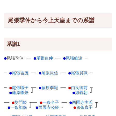
尾張季仲から今上天皇までの系譜
系譜1
●
尾張季仲
─
─
●
尾張連仲
─
─
●
尾張維連
─
─
●
尾張吉茂
─
─
●
尾張員信
─
─
●
尾張員職
─
─
●
尾張職子
┬
─
●
藤原季範
─
─
●
由良御前
┬
●
藤原季兼
┘
●
源義朝
┘
──
●
坊門姫
┬
──
●
一条全子
┬
─
●
西園寺実氏
┬
●
一条能保
┘
●
西園寺公経
┘
●
四条貞子
┘