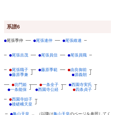
系譜6
●
尾張季仲
─
─
●
尾張連仲
─
─
●
尾張維連
─
─
●
尾張吉茂
─
─
●
尾張員信
─
─
●
尾張員職
─
─
●
尾張職子
┬
─
●
藤原季範
─
─
●
由良御前
┬
●
藤原季兼
┘
●
源義朝
┘
──
●
坊門姫
┬
──
●
一条全子
┬
─
●
西園寺実氏
┬
●
一条能保
┘
●
西園寺公経
┘
●
四条貞子
┘
─
●
西園寺姞子
┬
●
後嵯峨天皇
┘
─
●
亀山天皇
… （以降は
亀山天皇
のページを参照してく