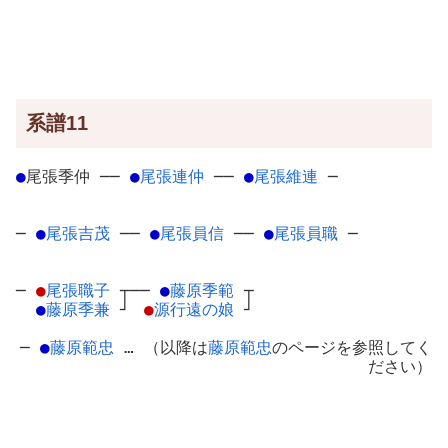
系譜11
●
尾張季仲
─
─
●
尾張連仲
─
─
●
尾張維連
─
─
●
尾張吉茂
─
─
●
尾張員信
─
─
●
尾張員職
─
─
●
尾張職子
┬
──
●
藤原季範
┬
●
藤原季兼
┘
●
源行遠の娘
┘
─
●
藤原範忠
… （以降は
藤原範忠
のページを参照してく
ださい）