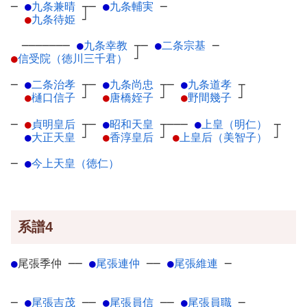
─
●
九条兼晴
┬
─
●
九条輔実
─
●
九条待姫
┘
───────
●
九条幸教
┬
─
●
二条宗基
─
●
信受院（徳川三千君）
┘
─
●
二条治孝
┬
─
●
九条尚忠
┬
─
●
九条道孝
┬
●
樋口信子
┘
●
唐橋姪子
┘
●
野間幾子
┘
─
●
貞明皇后
┬
─
●
昭和天皇
┬
───
●
上皇（明仁）
┬
●
大正天皇
┘
●
香淳皇后
┘
●
上皇后（美智子）
┘
─
●
今上天皇（徳仁）
系譜4
●
尾張季仲
─
─
●
尾張連仲
─
─
●
尾張維連
─
─
●
尾張吉茂
─
─
●
尾張員信
─
─
●
尾張員職
─