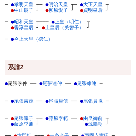
─
●
孝明天皇
┬
─
●
明治天皇
┬
─
●
大正天皇
┬
●
中山慶子
┘
●
柳原愛子
┘
●
貞明皇后
┘
─
●
昭和天皇
┬
───
●
上皇（明仁）
┬
●
香淳皇后
┘
●
上皇后（美智子）
┘
─
●
今上天皇（徳仁）
系譜2
●
尾張季仲
─
─
●
尾張連仲
─
─
●
尾張維連
─
─
●
尾張吉茂
─
─
●
尾張員信
─
─
●
尾張員職
─
─
●
尾張職子
┬
─
●
藤原季範
─
─
●
由良御前
┬
●
藤原季兼
┘
●
源義朝
┘
──
●
坊門姫
┬
──
●
一条全子
┬
─
●
西園寺実氏
┬