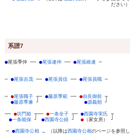
ださい）
系譜7
●
尾張季仲
─
─
●
尾張連仲
─
─
●
尾張維連
─
─
●
尾張吉茂
─
─
●
尾張員信
─
─
●
尾張員職
─
─
●
尾張職子
┬
─
●
藤原季範
─
─
●
由良御前
┬
●
藤原季兼
┘
●
源義朝
┘
──
●
坊門姫
┬
──
●
一条全子
┬
─
●
西園寺実氏
┬
●
一条能保
┘
●
西園寺公経
┘
●
（家女房）
┘
─
●
西園寺公相
… （以降は
西園寺公相
のページを参照し