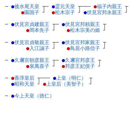
─
●
後水尾天皇
┬
─
●
霊元天皇
┬
───
●
福子内親王
┬
●
園国子
┘
●
松木宗子
┘
●
伏見宮邦永親王
┘
─
●
伏見宮貞建親王
┬
─
●
伏見宮邦頼親王
┬
●
岡本先子
┘
●
松木宗美の娘
┘
─
●
伏見宮貞敬親王
┬
─
●
伏見宮邦家親王
┬
●
入江誠子
┘
●
鳥居小路信子
┘
─
●
久邇宮朝彦親王
┬
─
●
久邇宮邦彦王
┬
●
泉萬喜子
┘
●
邦彦王妃俔子
┘
─
●
香淳皇后
┬
───
●
上皇（明仁）
┬
●
昭和天皇
┘
●
上皇后（美智子）
┘
─
●
今上天皇（徳仁）