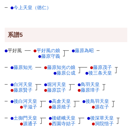
─
●
今上天皇（徳仁）
系譜5
●
平好風
─
─
●
平好風の娘
┬
─
●
藤原為昭
─
●
藤原守義
┘
─
●
藤原知光
─
─
●
藤原知光の娘
┬
──
●
藤原茂子
┬
●
藤原公成
┘
●
後三条天皇
┘
─
●
白河天皇
┬
─
●
堀河天皇
┬
─
●
鳥羽天皇
┬
●
藤原賢子
┘
●
藤原苡子
┘
●
藤原璋子
┘
─
●
後白河天皇
┬
─
●
高倉天皇
┬
─
●
後鳥羽天皇
┬
●
平滋子
┘
●
藤原殖子
┘
●
源在子
┘
─
●
土御門天皇
┬
─
●
後嵯峨天皇
┬
─
●
後深草天皇
┬
●
源通子
┘
●
西園寺姞子
┘
●
洞院愔子
┘