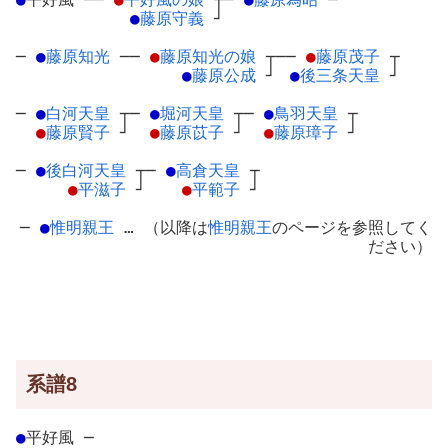
●
藤原守義
┘
─
●
藤原知光
─
─
●
藤原知光の娘
┬
──
●
藤原茂子
┬
●
藤原公成
┘
●
後三条天皇
┘
─
●
白河天皇
┬
─
●
堀河天皇
┬
─
●
鳥羽天皇
┬
●
藤原賢子
┘
●
藤原苡子
┘
●
藤原璋子
┘
─
●
後白河天皇
┬
─
●
高倉天皇
┬
●
平滋子
┘
●
平範子
┘
─
●
惟明親王
… （以降は
惟明親王
のページを参照してく
ださい）
系譜8
●
平好風
─