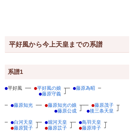
平好風から今上天皇までの系譜
系譜1
●
平好風
─
─
●
平好風の娘
┬
─
●
藤原為昭
─
●
藤原守義
┘
─
●
藤原知光
─
─
●
藤原知光の娘
┬
──
●
藤原茂子
┬
●
藤原公成
┘
●
後三条天皇
┘
─
●
白河天皇
┬
─
●
堀河天皇
┬
─
●
鳥羽天皇
┬
●
藤原賢子
┘
●
藤原苡子
┘
●
藤原璋子
┘