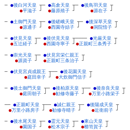
─
●
後白河天皇
┬
─
●
高倉天皇
┬
─
●
後鳥羽天皇
┬
●
平滋子
┘
●
藤原殖子
┘
●
源在子
┘
─
●
土御門天皇
┬
─
●
後嵯峨天皇
┬
─
●
後深草天皇
┬
●
源通子
┘
●
西園寺姞子
┘
●
洞院愔子
┘
─
●
伏見天皇
┬
─
●
後伏見天皇
┬
────
●
光厳天皇
┬
●
五辻経子
┘
●
西園寺寧子
┘
●
正親町三条秀子
┘
─
●
崇光天皇
┬
─
●
伏見宮栄仁親王
┬
●
源資子
┘
●
正親町三条治子
┘
─
●
伏見宮貞成親王
┬
──
●
後花園天皇
┬
●
庭田幸子
┘
●
大炊御門信子
┘
─
●
後土御門天皇
┬
─
●
後柏原天皇
┬
──
●
後奈良天皇
┬
●
庭田朝子
┘
●
勧修寺藤子
┘
●
万里小路栄子
┘
──
●
正親町天皇
┬
──
●
誠仁親王
┬
─
●
後陽成天皇
┬
●
万里小路房子
┘
●
勧修寺晴子
┘
●
近衛前子
┘
─
●
後水尾天皇
┬
─
●
霊元天皇
┬
─
●
東山天皇
┬
●
園国子
┘
●
松木宗子
┘
●
櫛笥賀子
┘