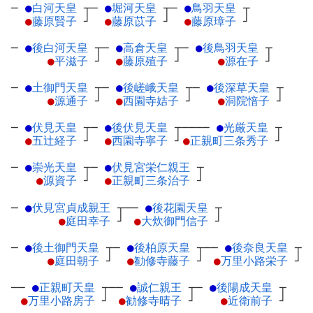
─
●
白河天皇
┬
─
●
堀河天皇
┬
─
●
鳥羽天皇
┬
●
藤原賢子
┘
●
藤原苡子
┘
●
藤原璋子
┘
─
●
後白河天皇
┬
─
●
高倉天皇
┬
─
●
後鳥羽天皇
┬
●
平滋子
┘
●
藤原殖子
┘
●
源在子
┘
─
●
土御門天皇
┬
─
●
後嵯峨天皇
┬
─
●
後深草天皇
┬
●
源通子
┘
●
西園寺姞子
┘
●
洞院愔子
┘
─
●
伏見天皇
┬
─
●
後伏見天皇
┬
────
●
光厳天皇
┬
●
五辻経子
┘
●
西園寺寧子
┘
●
正親町三条秀子
┘
─
●
崇光天皇
┬
─
●
伏見宮栄仁親王
┬
●
源資子
┘
●
正親町三条治子
┘
─
●
伏見宮貞成親王
┬
──
●
後花園天皇
┬
●
庭田幸子
┘
●
大炊御門信子
┘
─
●
後土御門天皇
┬
─
●
後柏原天皇
┬
──
●
後奈良天皇
┬
●
庭田朝子
┘
●
勧修寺藤子
┘
●
万里小路栄子
┘
──
●
正親町天皇
┬
──
●
誠仁親王
┬
─
●
後陽成天皇
┬
●
万里小路房子
┘
●
勧修寺晴子
┘
●
近衛前子
┘