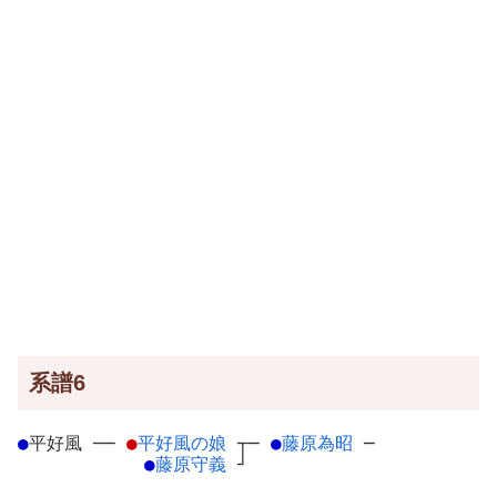
系譜6
●
平好風
─
─
●
平好風の娘
┬
─
●
藤原為昭
─
●
藤原守義
┘