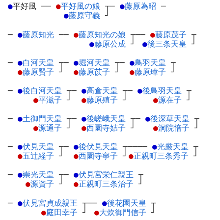
●
平好風
─
─
●
平好風の娘
┬
─
●
藤原為昭
─
●
藤原守義
┘
─
●
藤原知光
─
─
●
藤原知光の娘
┬
──
●
藤原茂子
┬
●
藤原公成
┘
●
後三条天皇
┘
─
●
白河天皇
┬
─
●
堀河天皇
┬
─
●
鳥羽天皇
┬
●
藤原賢子
┘
●
藤原苡子
┘
●
藤原璋子
┘
─
●
後白河天皇
┬
─
●
高倉天皇
┬
─
●
後鳥羽天皇
┬
●
平滋子
┘
●
藤原殖子
┘
●
源在子
┘
─
●
土御門天皇
┬
─
●
後嵯峨天皇
┬
─
●
後深草天皇
┬
●
源通子
┘
●
西園寺姞子
┘
●
洞院愔子
┘
─
●
伏見天皇
┬
─
●
後伏見天皇
┬
────
●
光厳天皇
┬
●
五辻経子
┘
●
西園寺寧子
┘
●
正親町三条秀子
┘
─
●
崇光天皇
┬
─
●
伏見宮栄仁親王
┬
●
源資子
┘
●
正親町三条治子
┘
─
●
伏見宮貞成親王
┬
──
●
後花園天皇
┬
●
庭田幸子
┘
●
大炊御門信子
┘