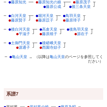
─
●
藤原知光
─
─
●
藤原知光の娘
┬
──
●
藤原茂子
┬
●
藤原公成
┘
●
後三条天皇
┘
─
●
白河天皇
┬
─
●
堀河天皇
┬
─
●
鳥羽天皇
┬
●
藤原賢子
┘
●
藤原苡子
┘
●
藤原璋子
┘
─
●
後白河天皇
┬
─
●
高倉天皇
┬
─
●
後鳥羽天皇
┬
●
平滋子
┘
●
藤原殖子
┘
●
源在子
┘
─
●
土御門天皇
┬
─
●
後嵯峨天皇
┬
●
源通子
┘
●
西園寺姞子
┘
─
●
亀山天皇
… （以降は
亀山天皇
のページを参照してく
ださい）
系譜7
●
平好風
─
─
●
平好風の娘
┬
─
●
藤原為昭
─