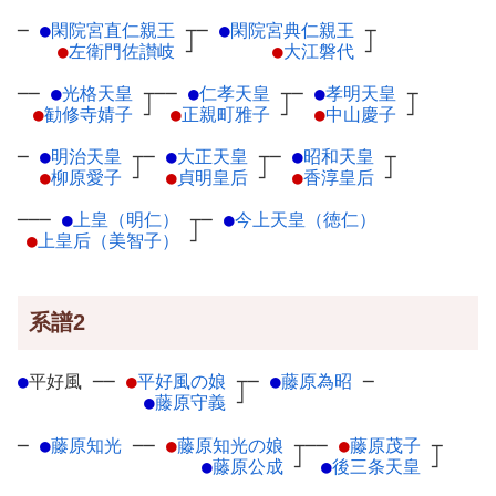
─
●
閑院宮直仁親王
┬
─
●
閑院宮典仁親王
┬
●
左衛門佐讃岐
┘
●
大江磐代
┘
──
●
光格天皇
┬
──
●
仁孝天皇
┬
─
●
孝明天皇
┬
●
勧修寺婧子
┘
●
正親町雅子
┘
●
中山慶子
┘
─
●
明治天皇
┬
─
●
大正天皇
┬
─
●
昭和天皇
┬
●
柳原愛子
┘
●
貞明皇后
┘
●
香淳皇后
┘
───
●
上皇（明仁）
┬
─
●
今上天皇（徳仁）
●
上皇后（美智子）
┘
系譜2
●
平好風
─
─
●
平好風の娘
┬
─
●
藤原為昭
─
●
藤原守義
┘
─
●
藤原知光
─
─
●
藤原知光の娘
┬
──
●
藤原茂子
┬
●
藤原公成
┘
●
後三条天皇
┘