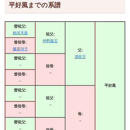
平好風までの系譜
曽祖父:
桓武天皇
祖父:
仲野親王
曾祖母:
藤原河子
父:
茂世王
曽祖父:
–
祖母
:
–
曾祖母:
–
平好風
曽祖父:
–
祖父
:
–
曾祖母:
–
母:
–
曽祖父:
–
祖母
: