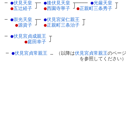
─
●
伏見天皇
┬
─
●
後伏見天皇
┬
────
●
光厳天皇
┬
●
五辻経子
┘
●
西園寺寧子
┘
●
正親町三条秀子
┘
─
●
崇光天皇
┬
─
●
伏見宮栄仁親王
┬
●
源資子
┘
●
正親町三条治子
┘
─
●
伏見宮貞成親王
┬
●
庭田幸子
┘
─
●
伏見宮貞常親王
… （以降は
伏見宮貞常親王
のページ
を参照してください）