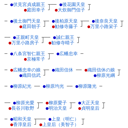
─
●
伏見宮貞成親王
┬
──
●
後花園天皇
┬
●
庭田幸子
┘
●
大炊御門信子
┘
─
●
後土御門天皇
┬
─
●
後柏原天皇
┬
──
●
後奈良天皇
┬
●
庭田朝子
┘
●
勧修寺藤子
┘
●
万里小路栄子
┘
──
●
正親町天皇
┬
──
●
誠仁親王
┬
●
万里小路房子
┘
●
勧修寺晴子
┘
─
●
八条宮智仁親王
┬
─
●
広幡忠幸
─
●
京極常子
┘
─
●
広幡忠幸の娘
┬
─
●
織田信休
─
─
●
織田信休の娘
┬
●
織田信武
┘
●
柳原光綱
┘
─
●
柳原紀光
─
─
●
柳原均光
─
─
●
柳原隆光
─
──
●
柳原光愛
┬
─
●
柳原愛子
┬
─
●
大正天皇
┬
●
長谷川歌野
┘
●
明治天皇
┘
●
貞明皇后
┘
─
●
昭和天皇
┬
───
●
上皇（明仁）
┬
●
香淳皇后
┘
●
上皇后（美智子）
┘