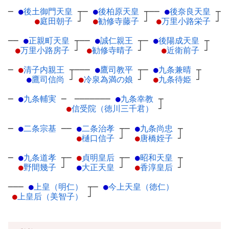
─
●
後土御門天皇
┬
─
●
後柏原天皇
┬
──
●
後奈良天皇
┬
●
庭田朝子
┘
●
勧修寺藤子
┘
●
万里小路栄子
┘
──
●
正親町天皇
┬
──
●
誠仁親王
┬
─
●
後陽成天皇
┬
●
万里小路房子
┘
●
勧修寺晴子
┘
●
近衛前子
┘
─
●
清子内親王
┬
───
●
鷹司教平
┬
─
●
九条兼晴
┬
●
鷹司信尚
┘
●
冷泉為満の娘
┘
●
九条待姫
┘
─
●
九条輔実
─
───────
●
九条幸教
┬
●
信受院（徳川三千君）
┘
─
●
二条宗基
─
─
●
二条治孝
┬
─
●
九条尚忠
┬
●
樋口信子
┘
●
唐橋姪子
┘
─
●
九条道孝
┬
─
●
貞明皇后
┬
─
●
昭和天皇
┬
●
野間幾子
┘
●
大正天皇
┘
●
香淳皇后
┘
───
●
上皇（明仁）
┬
─
●
今上天皇（徳仁）
●
上皇后（美智子）
┘