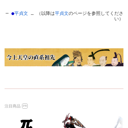
─
●
平貞文
… （以降は
平貞文
のページを参照してくださ
い）
注目商品
PR