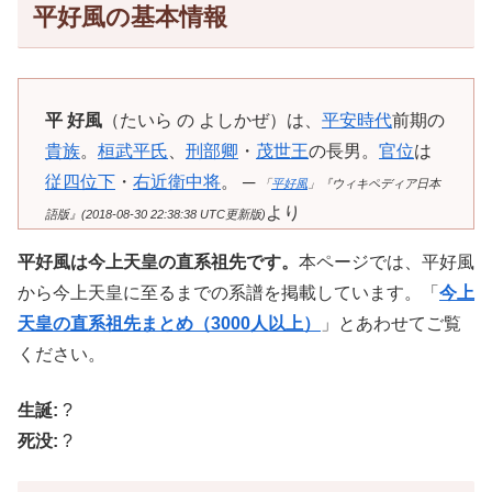
平好風の基本情報
平 好風
（たいら の よしかぜ）は、
平安時代
前期の
貴族
。
桓武平氏
、
刑部卿
・
茂世王
の長男。
官位
は
従四位下
・
右近衛中将
。 ─
「
平好風
」『ウィキペディア日本
より
語版』(2018-08-30 22:38:38 UTC更新版)
平好風は今上天皇の直系祖先です。
本ページでは、平好風
から今上天皇に至るまでの系譜を掲載しています。「
今上
天皇の直系祖先まとめ（3000人以上）
」とあわせてご覧
ください。
生誕:
?
死没:
?