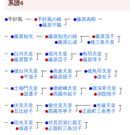
系譜4
●
平好風
─
─
●
平好風の娘
┬
─
●
藤原為昭
─
●
藤原守義
┘
─
●
藤原知光
─
─
●
藤原知光の娘
┬
──
●
藤原茂子
┬
●
藤原公成
┘
●
後三条天皇
┘
─
●
白河天皇
┬
─
●
堀河天皇
┬
─
●
鳥羽天皇
┬
●
藤原賢子
┘
●
藤原苡子
┘
●
藤原璋子
┘
─
●
後白河天皇
┬
─
●
高倉天皇
┬
─
●
後鳥羽天皇
┬
●
平滋子
┘
●
藤原殖子
┘
●
源在子
┘
─
●
土御門天皇
┬
─
●
後嵯峨天皇
┬
─
●
後深草天皇
┬
●
源通子
┘
●
西園寺姞子
┘
●
洞院愔子
┘
─
●
伏見天皇
┬
─
●
後伏見天皇
┬
────
●
光厳天皇
┬
●
五辻経子
┘
●
西園寺寧子
┘
●
正親町三条秀子
┘
─
●
崇光天皇
┬
─
●
伏見宮栄仁親王
┬
●
源資子
┘
●
正親町三条治子
┘