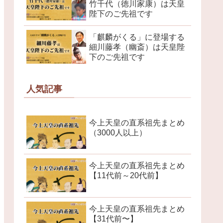
竹千代（徳川家康）は天皇
陛下のご先祖です
「麒麟がくる」に登場する
細川藤孝（幽斎）は天皇陛
下のご先祖です
人気記事
今上天皇の直系祖先まとめ
（3000人以上）
今上天皇の直系祖先まとめ
【11代前～20代前】
今上天皇の直系祖先まとめ
【31代前〜】