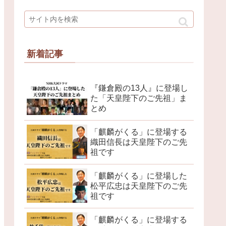
新着記事
『鎌倉殿の13人』に登場し
た「天皇陛下のご先祖」ま
とめ
「麒麟がくる」に登場する
織田信長は天皇陛下のご先
祖です
「麒麟がくる」に登場した
松平広忠は天皇陛下のご先
祖です
「麒麟がくる」に登場する