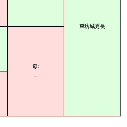
東坊城秀長
母:
–