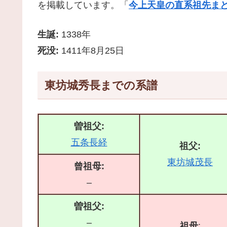
を掲載しています。「
今上天皇の直系祖先まと
生誕:
1338年
死没:
1411年8月25日
東坊城秀長までの系譜
曽祖父:
五条長経
祖父:
東坊城茂長
曾祖母:
–
曽祖父:
–
祖母
: