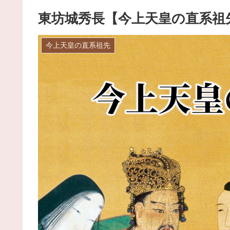
東坊城秀長【今上天皇の直系祖
今上天皇の直系祖先