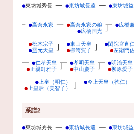
●
東坊城秀長
─
─
●
東坊城長遠
─
─
●
東坊城益
─
●
高倉永家
─
─
●
高倉永家の娘
┬
─
●
広橋
●
広橋国光
┘
─
●
松木宗子
┬
─
●
東山天皇
┬
─
●
閑院宮直
●
霊元天皇
┘
●
櫛笥賀子
┘
●
左衛門
──
●
仁孝天皇
┬
─
●
孝明天皇
┬
─
●
明治天皇
●
正親町雅子
┘
●
中山慶子
┘
●
柳原愛子
───
●
上皇（明仁）
┬
─
●
今上天皇（徳仁）
●
上皇后（美智子）
┘
系譜2
●
東坊城秀長
─
─
●
東坊城長遠
─
─
●
東坊城益