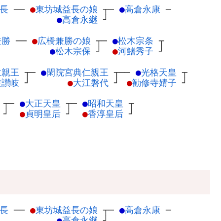
長
─
─
●
東坊城益長の娘
┬
─
●
高倉永康
─
●
高倉永継
┘
兼勝
─
─
●
広橋兼勝の娘
┬
─
●
松木宗条
┬
●
松木宗保
┘
●
河鰭秀子
┘
仁親王
┬
─
●
閑院宮典仁親王
┬
──
●
光格天皇
┬
佐讃岐
┘
●
大江磐代
┘
●
勧修寺婧子
┘
┬
─
●
大正天皇
┬
─
●
昭和天皇
┬
┘
●
貞明皇后
┘
●
香淳皇后
┘
長
─
─
●
東坊城益長の娘
┬
─
●
高倉永康
─
●
高倉永継
┘