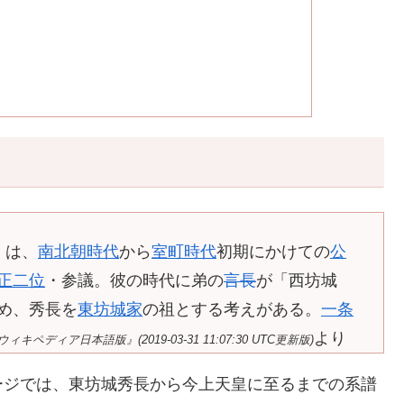
）は、
南北朝時代
から
室町時代
初期にかけての
公
正二位
・参議。彼の時代に弟の
言長
が「西坊城
め、秀長を
東坊城家
の祖とする考えがある。
一条
より
ィキペディア日本語版』(2019-03-31 11:07:30 UTC更新版)
ージでは、東坊城秀長から今上天皇に至るまでの系譜