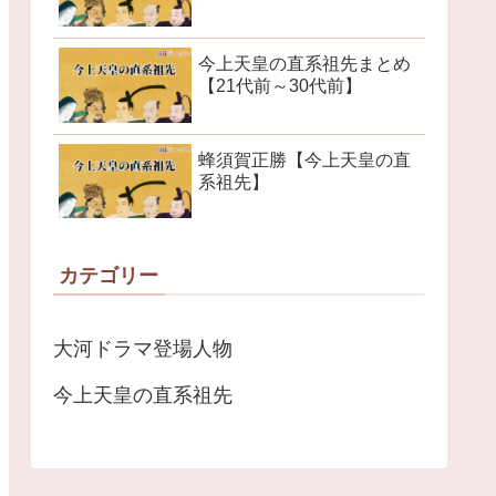
今上天皇の直系祖先まとめ
【21代前～30代前】
蜂須賀正勝【今上天皇の直
系祖先】
カテゴリー
大河ドラマ登場人物
今上天皇の直系祖先