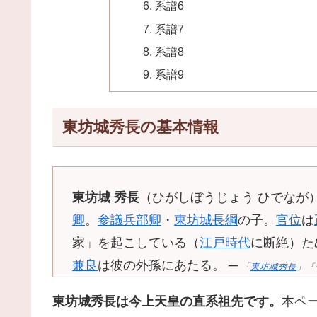
系譜6
系譜7
系譜8
系譜9
東坊城秀長の基本情報
東坊城 秀長
（ひがしぼうじょう ひでなが
卿
。
参議
兵部卿
・
東坊城長綱
の子。
官位
は
家」を起こしている（
江戸時代
に断絶）た
兼良
は彼の外孫にあたる。 ─
「
東坊城秀長
」『ウ
東坊城秀長は今上天皇の直系祖先です。
本ペ