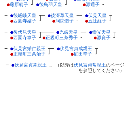
●
藤原範子
┘
●
後鳥羽天皇
┘
●
源通子
┘
─
●
後嵯峨天皇
┬
─
●
後深草天皇
┬
─
●
伏見天皇
┬
●
西園寺姞子
┘
●
洞院愔子
┘
●
五辻経子
┘
─
●
後伏見天皇
┬
────
●
光厳天皇
┬
─
●
崇光天皇
┬
●
西園寺寧子
┘
●
正親町三条秀子
┘
●
源資子
┘
─
●
伏見宮栄仁親王
┬
─
●
伏見宮貞成親王
┬
●
正親町三条治子
┘
●
庭田幸子
┘
─
●
伏見宮貞常親王
… （以降は
伏見宮貞常親王
のページ
を参照してください）