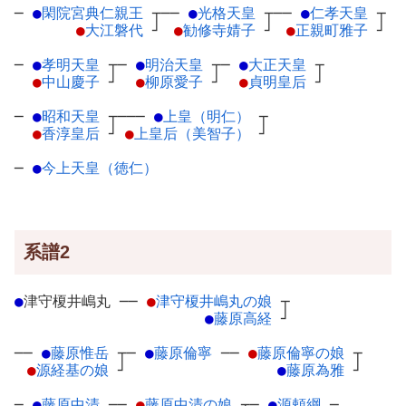
─
●
閑院宮典仁親王
┬
──
●
光格天皇
┬
──
●
仁孝天皇
┬
●
大江磐代
┘
●
勧修寺婧子
┘
●
正親町雅子
┘
─
●
孝明天皇
┬
─
●
明治天皇
┬
─
●
大正天皇
┬
●
中山慶子
┘
●
柳原愛子
┘
●
貞明皇后
┘
─
●
昭和天皇
┬
───
●
上皇（明仁）
┬
●
香淳皇后
┘
●
上皇后（美智子）
┘
─
●
今上天皇（徳仁）
系譜2
●
津守榎井嶋丸
─
─
●
津守榎井嶋丸の娘
┬
●
藤原高経
┘
──
●
藤原惟岳
┬
─
●
藤原倫寧
─
─
●
藤原倫寧の娘
┬
●
源経基の娘
┘
●
藤原為雅
┘
─
●
藤原中清
─
─
●
藤原中清の娘
┬
─
●
源頼綱
─