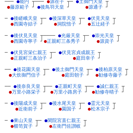
───
●
能円
┬
───
●
源在子
┬
─
●
土御門天皇
┬
●
藤原範子
┘
●
後鳥羽天皇
┘
●
源通子
┘
─
●
後嵯峨天皇
┬
─
●
後深草天皇
┬
─
●
伏見天皇
┬
●
西園寺姞子
┘
●
洞院愔子
┘
●
五辻経子
┘
─
●
後伏見天皇
┬
────
●
光厳天皇
┬
─
●
崇光天皇
┬
●
西園寺寧子
┘
●
正親町三条秀子
┘
●
源資子
┘
─
●
伏見宮栄仁親王
┬
─
●
伏見宮貞成親王
┬
●
正親町三条治子
┘
●
庭田幸子
┘
──
●
後花園天皇
┬
─
●
後土御門天皇
┬
─
●
後柏原天皇
┬
●
大炊御門信子
┘
●
庭田朝子
┘
●
勧修寺藤子
┘
──
●
後奈良天皇
┬
──
●
正親町天皇
┬
──
●
誠仁親王
┬
●
万里小路栄子
┘
●
万里小路房子
┘
●
勧修寺晴子
┘
─
●
後陽成天皇
┬
─
●
後水尾天皇
┬
─
●
霊元天皇
┬
●
近衛前子
┘
●
園国子
┘
●
松木宗子
┘
─
●
東山天皇
┬
─
●
閑院宮直仁親王
┬
●
櫛笥賀子
┘
●
左衛門佐讃岐
┘