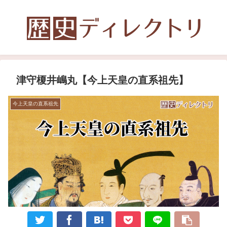
津守榎井嶋丸【今上天皇の直系祖先】
今上天皇の直系祖先