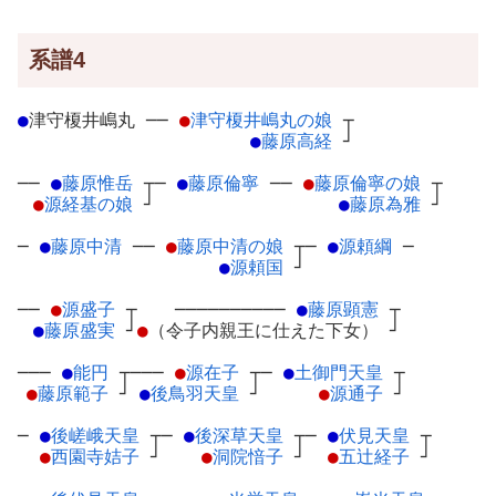
系譜4
●
津守榎井嶋丸
─
─
●
津守榎井嶋丸の娘
┬
●
藤原高経
┘
──
●
藤原惟岳
┬
─
●
藤原倫寧
─
─
●
藤原倫寧の娘
┬
●
源経基の娘
┘
●
藤原為雅
┘
─
●
藤原中清
─
─
●
藤原中清の娘
┬
─
●
源頼綱
─
●
源頼国
┘
──
●
源盛子
┬
──────────
●
藤原顕憲
┬
●
藤原盛実
┘
●
（令子内親王に仕えた下女）
┘
───
●
能円
┬
───
●
源在子
┬
─
●
土御門天皇
┬
●
藤原範子
┘
●
後鳥羽天皇
┘
●
源通子
┘
─
●
後嵯峨天皇
┬
─
●
後深草天皇
┬
─
●
伏見天皇
┬
●
西園寺姞子
┘
●
洞院愔子
┘
●
五辻経子
┘