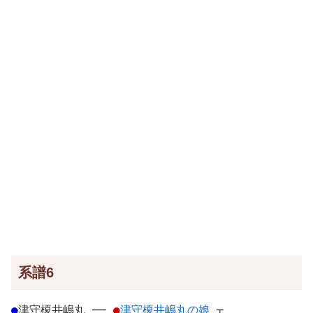
系譜6
●
津守榎井嶋丸
─
─
●
津守榎井嶋丸の娘
┬