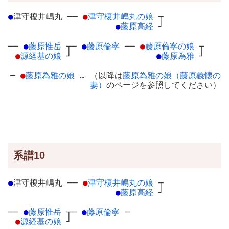
●
津守榎井嶋丸
─
─
●
津守榎井嶋丸の娘
┬
●
藤原高経
┘
──
●
藤原惟岳
┬
─
●
藤原倫寧
─
─
●
藤原倫寧の娘
┬
●
源経基の娘
┘
●
藤原為雅
┘
─
●
藤原為雅の娘
… （以降は
藤原為雅の娘（藤原義懐の
妻）
のページを参照してください）
系譜10
●
津守榎井嶋丸
─
─
●
津守榎井嶋丸の娘
┬
●
藤原高経
┘
──
●
藤原惟岳
┬
─
●
藤原倫寧
─
●
源経基の娘
┘