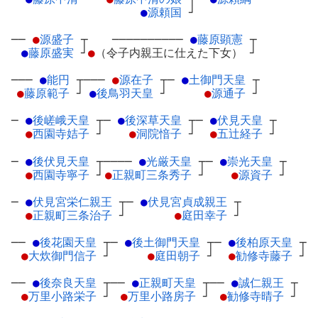
●
源頼国
┘
──
●
源盛子
┬
──────────
●
藤原顕憲
┬
●
藤原盛実
┘
●
（令子内親王に仕えた下女）
┘
───
●
能円
┬
───
●
源在子
┬
─
●
土御門天皇
┬
●
藤原範子
┘
●
後鳥羽天皇
┘
●
源通子
┘
─
●
後嵯峨天皇
┬
─
●
後深草天皇
┬
─
●
伏見天皇
┬
●
西園寺姞子
┘
●
洞院愔子
┘
●
五辻経子
┘
─
●
後伏見天皇
┬
────
●
光厳天皇
┬
─
●
崇光天皇
┬
●
西園寺寧子
┘
●
正親町三条秀子
┘
●
源資子
┘
─
●
伏見宮栄仁親王
┬
─
●
伏見宮貞成親王
┬
●
正親町三条治子
┘
●
庭田幸子
┘
──
●
後花園天皇
┬
─
●
後土御門天皇
┬
─
●
後柏原天皇
┬
●
大炊御門信子
┘
●
庭田朝子
┘
●
勧修寺藤子
┘
──
●
後奈良天皇
┬
──
●
正親町天皇
┬
──
●
誠仁親王
┬
●
万里小路栄子
┘
●
万里小路房子
┘
●
勧修寺晴子
┘