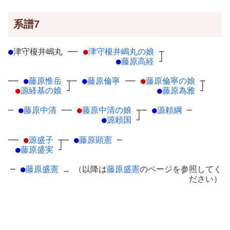
系譜7
●
津守榎井嶋丸
─
─
●
津守榎井嶋丸の娘
┬
●
藤原高経
┘
──
●
藤原惟岳
┬
─
●
藤原倫寧
─
─
●
藤原倫寧の娘
┬
●
源経基の娘
┘
●
藤原為雅
┘
─
●
藤原中清
─
─
●
藤原中清の娘
┬
─
●
源頼綱
─
●
源頼国
┘
──
●
源盛子
┬
─
●
藤原顕憲
─
●
藤原盛実
┘
─
●
藤原盛憲
… （以降は
藤原盛憲
のページを参照してく
ださい）