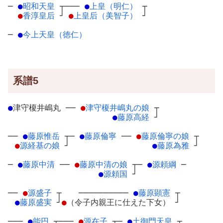
─
●
昭和天皇
┬
───
●
上皇（明仁）
┬
●
香淳皇后
┘
●
上皇后（美智子）
┘
─
●
今上天皇（徳仁）
系譜5
●
津守榎井嶋丸
─
─
●
津守榎井嶋丸の娘
┬
●
藤原高経
┘
──
●
藤原惟岳
┬
─
●
藤原倫寧
─
─
●
藤原倫寧の娘
┬
●
源経基の娘
┘
●
藤原為雅
┘
─
●
藤原中清
─
─
●
藤原中清の娘
┬
─
●
源頼綱
─
●
源頼国
┘
──
●
源盛子
┬
──────────
●
藤原顕憲
┬
●
藤原盛実
┘
●
（令子内親王に仕えた下女）
┘
───
●
能円
┬
───
●
源在子
┬
─
●
土御門天皇
┬