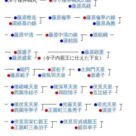
●
津守榎井嶋丸
─
─
●
津守榎井嶋丸の娘
┬
●
藤原高経
┘
──
●
藤原惟岳
┬
─
●
藤原倫寧
─
─
●
藤原倫寧の娘
┬
●
源経基の娘
┘
●
藤原為雅
┘
─
●
藤原中清
─
─
●
藤原中清の娘
┬
─
●
源頼綱
─
●
源頼国
┘
──
●
源盛子
┬
──────────
●
藤原顕憲
┬
●
藤原盛実
┘
●
（令子内親王に仕えた下女）
┘
───
●
能円
┬
───
●
源在子
┬
─
●
土御門天皇
┬
●
藤原範子
┘
●
後鳥羽天皇
┘
●
源通子
┘
─
●
後嵯峨天皇
┬
─
●
後深草天皇
┬
─
●
伏見天皇
┬
●
西園寺姞子
┘
●
洞院愔子
┘
●
五辻経子
┘
─
●
後伏見天皇
┬
────
●
光厳天皇
┬
─
●
崇光天皇
┬
●
西園寺寧子
┘
●
正親町三条秀子
┘
●
源資子
┘
─
●
伏見宮栄仁親王
┬
─
●
伏見宮貞成親王
┬
●
正親町三条治子
┘
●
庭田幸子
┘