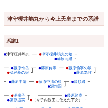
津守榎井嶋丸から今上天皇までの系譜
系譜1
●
津守榎井嶋丸
─
─
●
津守榎井嶋丸の娘
┬
●
藤原高経
┘
──
●
藤原惟岳
┬
─
●
藤原倫寧
─
─
●
藤原倫寧の娘
┬
●
源経基の娘
┘
●
藤原為雅
┘
─
●
藤原中清
─
─
●
藤原中清の娘
┬
─
●
源頼綱
─
●
源頼国
┘
──
●
源盛子
┬
──────────
●
藤原顕憲
┬
●
藤原盛実
┘
●
（令子内親王に仕えた下女）
┘