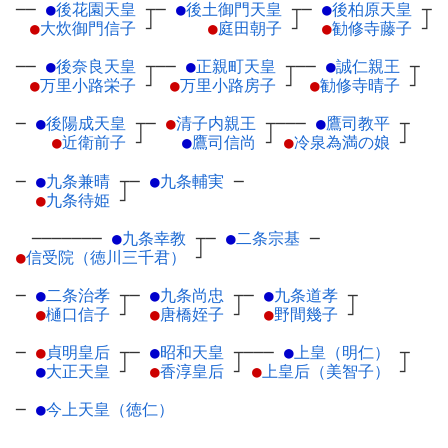
──
●
後花園天皇
┬
─
●
後土御門天皇
┬
─
●
後柏原天皇
┬
●
大炊御門信子
┘
●
庭田朝子
┘
●
勧修寺藤子
┘
──
●
後奈良天皇
┬
──
●
正親町天皇
┬
──
●
誠仁親王
┬
●
万里小路栄子
┘
●
万里小路房子
┘
●
勧修寺晴子
┘
─
●
後陽成天皇
┬
─
●
清子内親王
┬
───
●
鷹司教平
┬
●
近衛前子
┘
●
鷹司信尚
┘
●
冷泉為満の娘
┘
─
●
九条兼晴
┬
─
●
九条輔実
─
●
九条待姫
┘
───────
●
九条幸教
┬
─
●
二条宗基
─
●
信受院（徳川三千君）
┘
─
●
二条治孝
┬
─
●
九条尚忠
┬
─
●
九条道孝
┬
●
樋口信子
┘
●
唐橋姪子
┘
●
野間幾子
┘
─
●
貞明皇后
┬
─
●
昭和天皇
┬
───
●
上皇（明仁）
┬
●
大正天皇
┘
●
香淳皇后
┘
●
上皇后（美智子）
┘
─
●
今上天皇（徳仁）