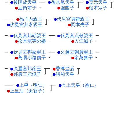
─
●
後陽成天皇
┬
─
●
後水尾天皇
┬
─
●
霊元天皇
┬
●
近衛前子
┘
●
園国子
┘
●
松木宗子
┘
───
●
福子内親王
┬
─
●
伏見宮貞建親王
┬
●
伏見宮邦永親王
┘
●
岡本先子
┘
─
●
伏見宮邦頼親王
┬
─
●
伏見宮貞敬親王
┬
●
松木宗美の娘
┘
●
入江誠子
┘
─
●
伏見宮邦家親王
┬
─
●
久邇宮朝彦親王
┬
●
鳥居小路信子
┘
●
泉萬喜子
┘
─
●
久邇宮邦彦王
┬
─
●
香淳皇后
┬
●
邦彦王妃俔子
┘
●
昭和天皇
┘
───
●
上皇（明仁）
┬
─
●
今上天皇（徳仁）
●
上皇后（美智子）
┘