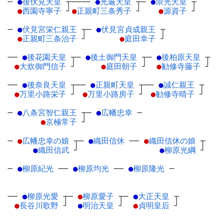
─
●
後伏見天皇
┬
────
●
光厳天皇
┬
─
●
崇光天皇
┬
●
西園寺寧子
┘
●
正親町三条秀子
┘
●
源資子
┘
─
●
伏見宮栄仁親王
┬
─
●
伏見宮貞成親王
┬
●
正親町三条治子
┘
●
庭田幸子
┘
──
●
後花園天皇
┬
─
●
後土御門天皇
┬
─
●
後柏原天皇
┬
●
大炊御門信子
┘
●
庭田朝子
┘
●
勧修寺藤子
┘
──
●
後奈良天皇
┬
──
●
正親町天皇
┬
──
●
誠仁親王
┬
●
万里小路栄子
┘
●
万里小路房子
┘
●
勧修寺晴子
┘
─
●
八条宮智仁親王
┬
─
●
広幡忠幸
─
●
京極常子
┘
─
●
広幡忠幸の娘
┬
─
●
織田信休
─
─
●
織田信休の娘
┬
●
織田信武
┘
●
柳原光綱
┘
─
●
柳原紀光
─
─
●
柳原均光
─
─
●
柳原隆光
─
──
●
柳原光愛
┬
─
●
柳原愛子
┬
─
●
大正天皇
┬
●
長谷川歌野
┘
●
明治天皇
┘
●
貞明皇后
┘