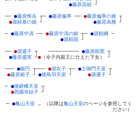
●
藤原高経
┘
──
●
藤原惟岳
┬
─
●
藤原倫寧
─
─
●
藤原倫寧の娘
┬
●
源経基の娘
┘
●
藤原為雅
┘
─
●
藤原中清
─
─
●
藤原中清の娘
┬
─
●
源頼綱
─
●
源頼国
┘
──
●
源盛子
┬
──────────
●
藤原顕憲
┬
●
藤原盛実
┘
●
（令子内親王に仕えた下女）
┘
───
●
能円
┬
───
●
源在子
┬
─
●
土御門天皇
┬
●
藤原範子
┘
●
後鳥羽天皇
┘
●
源通子
┘
─
●
後嵯峨天皇
┬
●
西園寺姞子
┘
─
●
亀山天皇
… （以降は
亀山天皇
のページを参照してく
ださい）