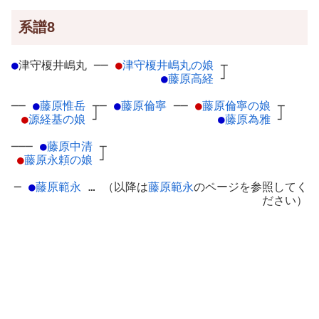
系譜8
●
津守榎井嶋丸
─
─
●
津守榎井嶋丸の娘
┬
●
藤原高経
┘
──
●
藤原惟岳
┬
─
●
藤原倫寧
─
─
●
藤原倫寧の娘
┬
●
源経基の娘
┘
●
藤原為雅
┘
───
●
藤原中清
┬
●
藤原永頼の娘
┘
─
●
藤原範永
… （以降は
藤原範永
のページを参照してく
ださい）