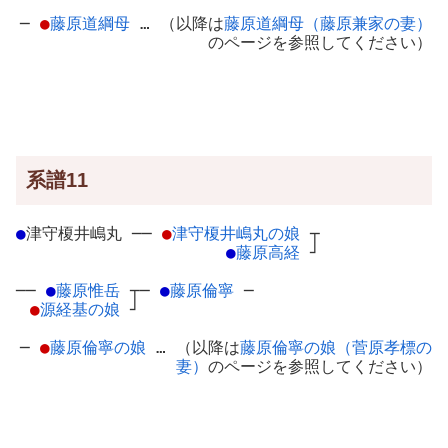
─
●
藤原道綱母
… （以降は
藤原道綱母（藤原兼家の妻）
のページを参照してください）
系譜11
●
津守榎井嶋丸
─
─
●
津守榎井嶋丸の娘
┬
●
藤原高経
┘
──
●
藤原惟岳
┬
─
●
藤原倫寧
─
●
源経基の娘
┘
─
●
藤原倫寧の娘
… （以降は
藤原倫寧の娘（菅原孝標の
妻）
のページを参照してください）