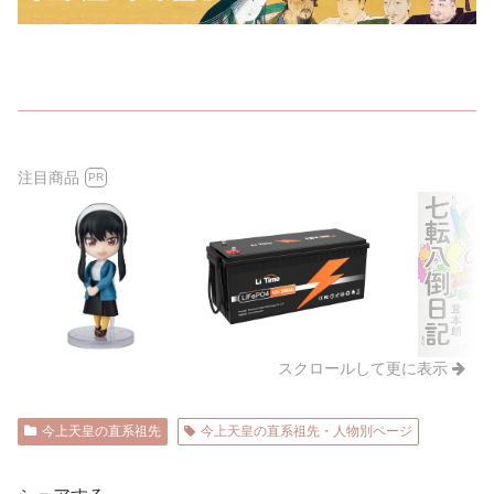
注目商品
PR
スクロールして更に表示
今上天皇の直系祖先
今上天皇の直系祖先・人物別ページ