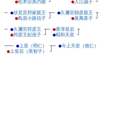
●
松木宗美の娘
┘
●
入江誠子
┘
─
●
伏見宮邦家親王
┬
─
●
久邇宮朝彦親王
┬
●
鳥居小路信子
┘
●
泉萬喜子
┘
─
●
久邇宮邦彦王
┬
─
●
香淳皇后
┬
●
邦彦王妃俔子
┘
●
昭和天皇
┘
───
●
上皇（明仁）
┬
─
●
今上天皇（徳仁）
●
上皇后（美智子）
┘