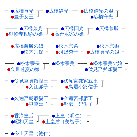
─
●
広橋宣光
┬
─
●
広橋綱光
─
─
●
広橋綱光の娘
┬
●
豊子女王
┘
●
広橋守光
┘
────
●
広橋兼秀
┬
───
●
広橋国光
┬
─
●
広橋兼勝
─
●
勧修寺政顕の娘
┘
●
高倉永家の娘
┘
─
●
広橋兼勝の娘
┬
─
●
松木宗条
┬
───
●
松木宗顕
┬
●
松木宗保
┘
●
河鰭秀子
┘
●
広橋貞光の娘
┘
───
●
松木宗長
┬
─
●
松木宗美
─
──
●
松木宗美の娘
┬
●
久世通夏の娘
┘
●
伏見宮邦頼親王
┘
─
●
伏見宮貞敬親王
┬
─
●
伏見宮邦家親王
┬
●
入江誠子
┘
●
鳥居小路信子
┘
─
●
久邇宮朝彦親王
┬
─
●
久邇宮邦彦王
┬
●
泉萬喜子
┘
●
邦彦王妃俔子
┘
─
●
香淳皇后
┬
───
●
上皇（明仁）
┬
●
昭和天皇
┘
●
上皇后（美智子）
┘
─
●
今上天皇（徳仁）