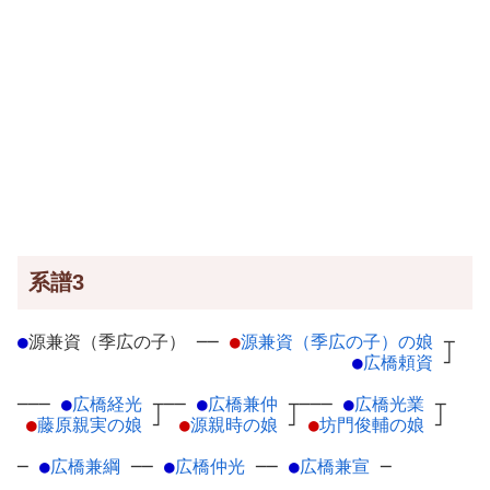
系譜3
●
源兼資（季広の子）
─
─
●
源兼資（季広の子）の娘
┬
●
広橋頼資
┘
───
●
広橋経光
┬
──
●
広橋兼仲
┬
───
●
広橋光業
┬
●
藤原親実の娘
┘
●
源親時の娘
┘
●
坊門俊輔の娘
┘
─
●
広橋兼綱
─
─
●
広橋仲光
─
─
●
広橋兼宣
─