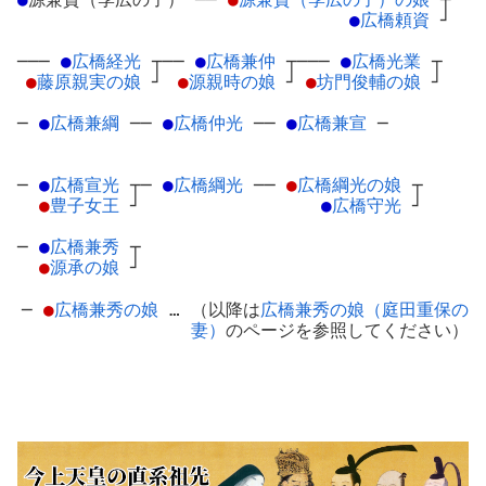
●
広橋頼資
┘
───
●
広橋経光
┬
──
●
広橋兼仲
┬
───
●
広橋光業
┬
●
藤原親実の娘
┘
●
源親時の娘
┘
●
坊門俊輔の娘
┘
─
●
広橋兼綱
─
─
●
広橋仲光
─
─
●
広橋兼宣
─
─
●
広橋宣光
┬
─
●
広橋綱光
─
─
●
広橋綱光の娘
┬
●
豊子女王
┘
●
広橋守光
┘
─
●
広橋兼秀
┬
●
源承の娘
┘
─
●
広橋兼秀の娘
… （以降は
広橋兼秀の娘（庭田重保の
妻）
のページを参照してください）