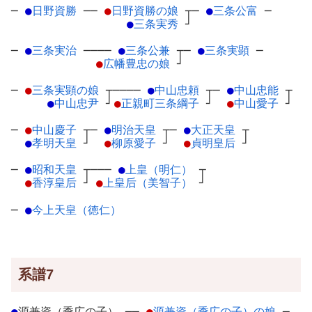
─
●
日野資勝
─
─
●
日野資勝の娘
┬
─
●
三条公富
─
●
三条実秀
┘
─
●
三条実治
─
───
●
三条公兼
┬
─
●
三条実顕
─
●
広幡豊忠の娘
┘
─
●
三条実顕の娘
┬
────
●
中山忠頼
┬
─
●
中山忠能
┬
●
中山忠尹
┘
●
正親町三条綱子
┘
●
中山愛子
┘
─
●
中山慶子
┬
─
●
明治天皇
┬
─
●
大正天皇
┬
●
孝明天皇
┘
●
柳原愛子
┘
●
貞明皇后
┘
─
●
昭和天皇
┬
───
●
上皇（明仁）
┬
●
香淳皇后
┘
●
上皇后（美智子）
┘
─
●
今上天皇（徳仁）
系譜7
●
源兼資（季広の子）
─
─
●
源兼資（季広の子）の娘
┬