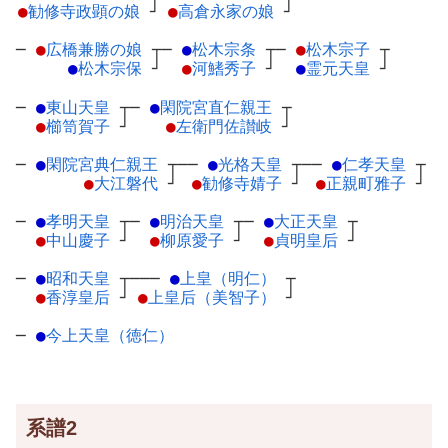
●
勧修寺政顕の娘
┘
●
高倉永家の娘
┘
─
●
広橋兼勝の娘
┬
─
●
松木宗条
┬
─
●
松木宗子
┬
●
松木宗保
┘
●
河鰭秀子
┘
●
霊元天皇
┘
─
●
東山天皇
┬
─
●
閑院宮直仁親王
┬
●
櫛笥賀子
┘
●
左衛門佐讃岐
┘
─
●
閑院宮典仁親王
┬
──
●
光格天皇
┬
──
●
仁孝天皇
┬
●
大江磐代
┘
●
勧修寺婧子
┘
●
正親町雅子
┘
─
●
孝明天皇
┬
─
●
明治天皇
┬
─
●
大正天皇
┬
●
中山慶子
┘
●
柳原愛子
┘
●
貞明皇后
┘
─
●
昭和天皇
┬
───
●
上皇（明仁）
┬
●
香淳皇后
┘
●
上皇后（美智子）
┘
─
●
今上天皇（徳仁）
系譜2