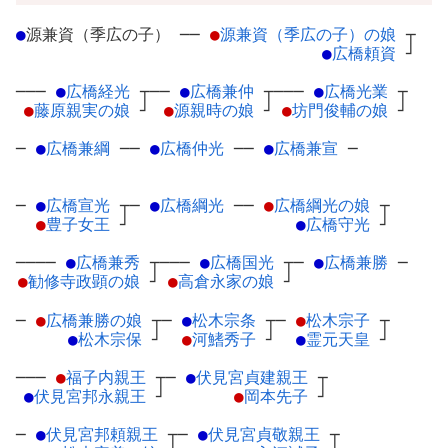
●
源兼資（季広の子）
─
─
●
源兼資（季広の子）の娘
┬
●
広橋頼資
┘
───
●
広橋経光
┬
──
●
広橋兼仲
┬
───
●
広橋光業
┬
●
藤原親実の娘
┘
●
源親時の娘
┘
●
坊門俊輔の娘
┘
─
●
広橋兼綱
─
─
●
広橋仲光
─
─
●
広橋兼宣
─
─
●
広橋宣光
┬
─
●
広橋綱光
─
─
●
広橋綱光の娘
┬
●
豊子女王
┘
●
広橋守光
┘
────
●
広橋兼秀
┬
───
●
広橋国光
┬
─
●
広橋兼勝
─
●
勧修寺政顕の娘
┘
●
高倉永家の娘
┘
─
●
広橋兼勝の娘
┬
─
●
松木宗条
┬
─
●
松木宗子
┬
●
松木宗保
┘
●
河鰭秀子
┘
●
霊元天皇
┘
───
●
福子内親王
┬
─
●
伏見宮貞建親王
┬
●
伏見宮邦永親王
┘
●
岡本先子
┘
─
●
伏見宮邦頼親王
┬
─
●
伏見宮貞敬親王
┬