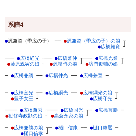
系譜4
●
源兼資（季広の子）
─
─
●
源兼資（季広の子）の娘
┬
●
広橋頼資
┘
───
●
広橋経光
┬
──
●
広橋兼仲
┬
───
●
広橋光業
┬
●
藤原親実の娘
┘
●
源親時の娘
┘
●
坊門俊輔の娘
┘
─
●
広橋兼綱
─
─
●
広橋仲光
─
─
●
広橋兼宣
─
─
●
広橋宣光
┬
─
●
広橋綱光
─
─
●
広橋綱光の娘
┬
●
豊子女王
┘
●
広橋守光
┘
────
●
広橋兼秀
┬
───
●
広橋国光
┬
─
●
広橋兼勝
─
●
勧修寺政顕の娘
┘
●
高倉永家の娘
┘
─
●
広橋兼勝の娘
┬
─
●
樋口信康
─
─
●
樋口康熙
─
●
樋口信孝
┘