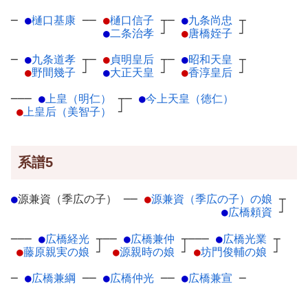
─
●
樋口基康
─
─
●
樋口信子
┬
─
●
九条尚忠
┬
●
二条治孝
┘
●
唐橋姪子
┘
─
●
九条道孝
┬
─
●
貞明皇后
┬
─
●
昭和天皇
┬
●
野間幾子
┘
●
大正天皇
┘
●
香淳皇后
┘
───
●
上皇（明仁）
┬
─
●
今上天皇（徳仁）
●
上皇后（美智子）
┘
系譜5
●
源兼資（季広の子）
─
─
●
源兼資（季広の子）の娘
┬
●
広橋頼資
┘
───
●
広橋経光
┬
──
●
広橋兼仲
┬
───
●
広橋光業
┬
●
藤原親実の娘
┘
●
源親時の娘
┘
●
坊門俊輔の娘
┘
─
●
広橋兼綱
─
─
●
広橋仲光
─
─
●
広橋兼宣
─