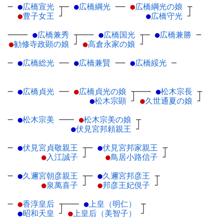
─
●
広橋宣光
┬
─
●
広橋綱光
─
─
●
広橋綱光の娘
┬
●
豊子女王
┘
●
広橋守光
┘
────
●
広橋兼秀
┬
───
●
広橋国光
┬
─
●
広橋兼勝
─
●
勧修寺政顕の娘
┘
●
高倉永家の娘
┘
─
●
広橋総光
─
─
●
広橋兼賢
─
─
●
広橋綏光
─
─
●
広橋貞光
─
─
●
広橋貞光の娘
┬
───
●
松木宗長
┬
●
松木宗顕
┘
●
久世通夏の娘
┘
─
●
松木宗美
─
──
●
松木宗美の娘
┬
●
伏見宮邦頼親王
┘
─
●
伏見宮貞敬親王
┬
─
●
伏見宮邦家親王
┬
●
入江誠子
┘
●
鳥居小路信子
┘
─
●
久邇宮朝彦親王
┬
─
●
久邇宮邦彦王
┬
●
泉萬喜子
┘
●
邦彦王妃俔子
┘
─
●
香淳皇后
┬
───
●
上皇（明仁）
┬
●
昭和天皇
┘
●
上皇后（美智子）
┘