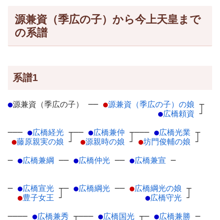
源兼資（季広の子）から今上天皇まで
の系譜
系譜1
●
源兼資（季広の子）
─
─
●
源兼資（季広の子）の娘
┬
●
広橋頼資
┘
───
●
広橋経光
┬
──
●
広橋兼仲
┬
───
●
広橋光業
┬
●
藤原親実の娘
┘
●
源親時の娘
┘
●
坊門俊輔の娘
┘
─
●
広橋兼綱
─
─
●
広橋仲光
─
─
●
広橋兼宣
─
─
●
広橋宣光
┬
─
●
広橋綱光
─
─
●
広橋綱光の娘
┬
●
豊子女王
┘
●
広橋守光
┘
────
●
広橋兼秀
┬
───
●
広橋国光
┬
─
●
広橋兼勝
─