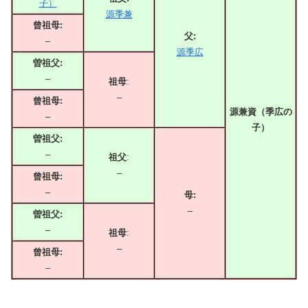
子）
源季兼
曾祖母:
父:
–
源季広
曽祖父:
–
祖母
:
–
曾祖母:
源兼資（季広の
–
子）
曽祖父:
–
祖父
:
–
曾祖母:
–
母:
–
曽祖父:
–
祖母
:
–
曾祖母:
–