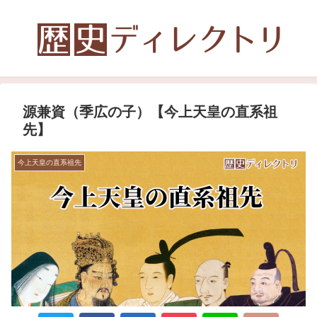
源兼資（季広の子）【今上天皇の直系祖
先】
今上天皇の直系祖先