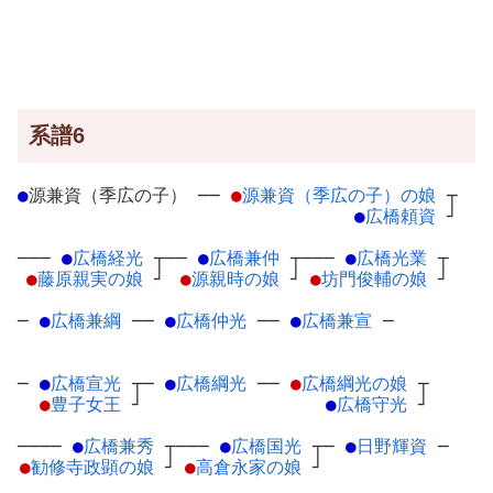
系譜6
●
源兼資（季広の子）
─
─
●
源兼資（季広の子）の娘
┬
●
広橋頼資
┘
───
●
広橋経光
┬
──
●
広橋兼仲
┬
───
●
広橋光業
┬
●
藤原親実の娘
┘
●
源親時の娘
┘
●
坊門俊輔の娘
┘
─
●
広橋兼綱
─
─
●
広橋仲光
─
─
●
広橋兼宣
─
─
●
広橋宣光
┬
─
●
広橋綱光
─
─
●
広橋綱光の娘
┬
●
豊子女王
┘
●
広橋守光
┘
────
●
広橋兼秀
┬
───
●
広橋国光
┬
─
●
日野輝資
─
●
勧修寺政顕の娘
┘
●
高倉永家の娘
┘