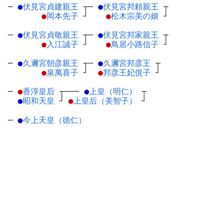
─
●
伏見宮貞建親王
┬
─
●
伏見宮邦頼親王
┬
●
岡本先子
┘
●
松木宗美の娘
┘
─
●
伏見宮貞敬親王
┬
─
●
伏見宮邦家親王
┬
●
入江誠子
┘
●
鳥居小路信子
┘
─
●
久邇宮朝彦親王
┬
─
●
久邇宮邦彦王
┬
●
泉萬喜子
┘
●
邦彦王妃俔子
┘
─
●
香淳皇后
┬
───
●
上皇（明仁）
┬
●
昭和天皇
┘
●
上皇后（美智子）
┘
─
●
今上天皇（徳仁）