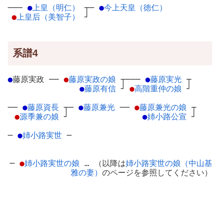
───
●
上皇（明仁）
┬
─
●
今上天皇（徳仁）
●
上皇后（美智子）
┘
系譜4
●
藤原実政
─
─
●
藤原実政の娘
┬
───
●
藤原実光
┬
●
藤原有信
┘
●
高階重仲の娘
┘
──
●
藤原資長
┬
─
●
藤原兼光
─
─
●
藤原兼光の娘
┬
●
源季兼の娘
┘
●
姉小路公宣
┘
─
●
姉小路実世
─
─
●
姉小路実世の娘
… （以降は
姉小路実世の娘（中山基
雅の妻）
のページを参照してください）