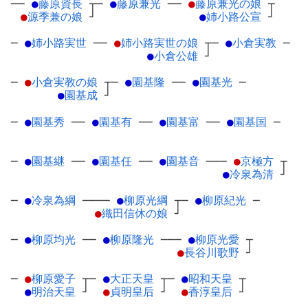
──
●
藤原資長
┬
─
●
藤原兼光
─
─
●
藤原兼光の娘
┬
●
源季兼の娘
┘
●
姉小路公宣
┘
─
●
姉小路実世
─
─
●
姉小路実世の娘
┬
─
●
小倉実教
─
●
小倉公雄
┘
─
●
小倉実教の娘
┬
─
●
園基隆
─
─
●
園基光
─
●
園基成
┘
─
●
園基秀
─
─
●
園基有
─
─
●
園基富
─
─
●
園基国
─
─
●
園基継
─
─
●
園基任
─
─
●
園基音
─
──
●
京極方
┬
●
冷泉為清
┘
─
●
冷泉為綱
─
───
●
柳原光綱
┬
─
●
柳原紀光
─
●
織田信休の娘
┘
─
●
柳原均光
─
─
●
柳原隆光
─
──
●
柳原光愛
┬
●
長谷川歌野
┘
─
●
柳原愛子
┬
─
●
大正天皇
┬
─
●
昭和天皇
┬
●
明治天皇
┘
●
貞明皇后
┘
●
香淳皇后
┘