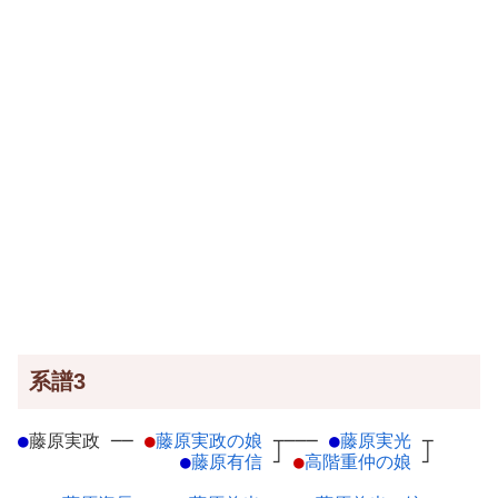
系譜3
●
藤原実政
─
─
●
藤原実政の娘
┬
───
●
藤原実光
┬
●
藤原有信
┘
●
高階重仲の娘
┘