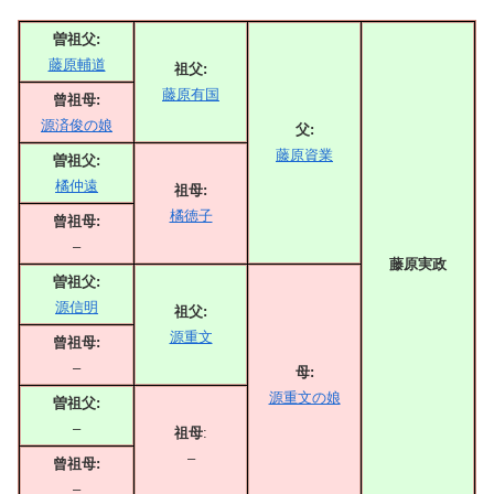
曽祖父:
藤原輔道
祖父:
藤原有国
曾祖母:
源済俊の娘
父:
藤原資業
曽祖父:
橘仲遠
祖母:
橘徳子
曾祖母:
–
藤原実政
曽祖父:
源信明
祖父:
源重文
曾祖母:
–
母:
源重文の娘
曽祖父:
–
祖母
:
–
曾祖母:
–