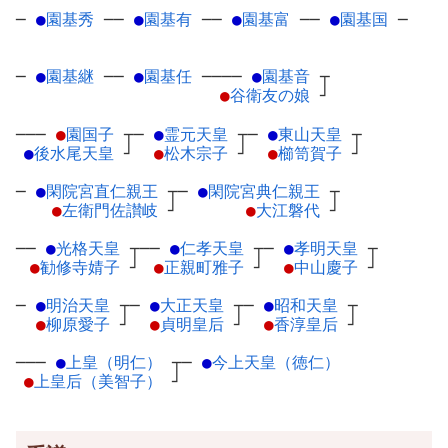
─
●
園基秀
─
─
●
園基有
─
─
●
園基富
─
─
●
園基国
─
─
●
園基継
─
─
●
園基任
─
───
●
園基音
┬
●
谷衛友の娘
┘
───
●
園国子
┬
─
●
霊元天皇
┬
─
●
東山天皇
┬
●
後水尾天皇
┘
●
松木宗子
┘
●
櫛笥賀子
┘
─
●
閑院宮直仁親王
┬
─
●
閑院宮典仁親王
┬
●
左衛門佐讃岐
┘
●
大江磐代
┘
──
●
光格天皇
┬
──
●
仁孝天皇
┬
─
●
孝明天皇
┬
●
勧修寺婧子
┘
●
正親町雅子
┘
●
中山慶子
┘
─
●
明治天皇
┬
─
●
大正天皇
┬
─
●
昭和天皇
┬
●
柳原愛子
┘
●
貞明皇后
┘
●
香淳皇后
┘
───
●
上皇（明仁）
┬
─
●
今上天皇（徳仁）
●
上皇后（美智子）
┘