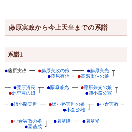
藤原実政から今上天皇までの系譜
系譜1
●
藤原実政
─
─
●
藤原実政の娘
┬
───
●
藤原実光
┬
●
藤原有信
┘
●
高階重仲の娘
┘
──
●
藤原資長
┬
─
●
藤原兼光
─
─
●
藤原兼光の娘
┬
●
源季兼の娘
┘
●
姉小路公宣
┘
─
●
姉小路実世
─
─
●
姉小路実世の娘
┬
─
●
小倉実教
─
●
小倉公雄
┘
─
●
小倉実教の娘
┬
─
●
園基隆
─
─
●
園基光
─
●
園基成
┘