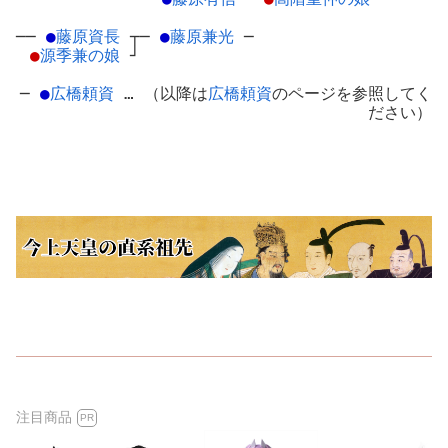
──
●
藤原資長
┬
─
●
藤原兼光
─
●
源季兼の娘
┘
─
●
広橋頼資
… （以降は
広橋頼資
のページを参照してく
ださい）
注目商品
PR