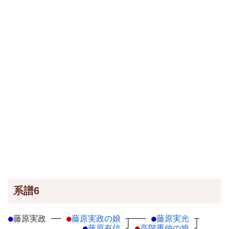
系譜6
●
藤原実政
─
─
●
藤原実政の娘
┬
───
●
藤原実光
┬
●
藤原有信
┘
●
高階重仲の娘
┘