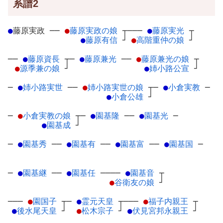
系譜2
●
藤原実政
─
─
●
藤原実政の娘
┬
───
●
藤原実光
┬
●
藤原有信
┘
●
高階重仲の娘
┘
──
●
藤原資長
┬
─
●
藤原兼光
─
─
●
藤原兼光の娘
┬
●
源季兼の娘
┘
●
姉小路公宣
┘
─
●
姉小路実世
─
─
●
姉小路実世の娘
┬
─
●
小倉実教
─
●
小倉公雄
┘
─
●
小倉実教の娘
┬
─
●
園基隆
─
─
●
園基光
─
●
園基成
┘
─
●
園基秀
─
─
●
園基有
─
─
●
園基富
─
─
●
園基国
─
─
●
園基継
─
─
●
園基任
─
───
●
園基音
┬
●
谷衛友の娘
┘
───
●
園国子
┬
─
●
霊元天皇
┬
───
●
福子内親王
┬
●
後水尾天皇
┘
●
松木宗子
┘
●
伏見宮邦永親王
┘