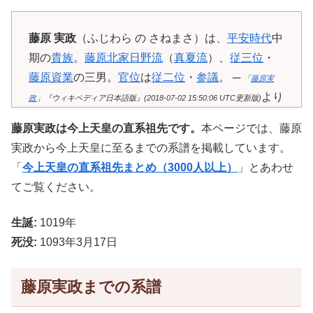
藤原 実政
（ふじわら の さねまさ）は、
平安時代
中
期の
貴族
。
藤原北家
日野流
（
真夏流
）、
従三位
・
藤原資業
の三男。
官位
は
従二位
・
参議
。 ─
「
藤原実
より
政
」『ウィキペディア日本語版』(2018-07-02 15:50:06 UTC更新版)
藤原実政は今上天皇の直系祖先です。
本ページでは、藤原
実政から今上天皇に至るまでの系譜を掲載しています。
「
今上天皇の直系祖先まとめ（3000人以上）
」とあわせ
てご覧ください。
生誕:
1019年
死没:
1093年3月17日
藤原実政までの系譜