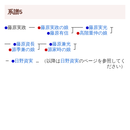
系譜5
●
藤原実政
─
─
●
藤原実政の娘
┬
───
●
藤原実光
┬
●
藤原有信
┘
●
高階重仲の娘
┘
──
●
藤原資長
┬
──
●
藤原兼光
┬
●
源季兼の娘
┘
●
源家時の娘
┘
─
●
日野資実
… （以降は
日野資実
のページを参照してく
ださい）