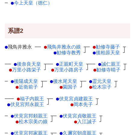
─
●
今上天皇（徳仁）
系譜2
●
飛鳥井雅永
─
─
●
飛鳥井雅永の娘
┬
─
●
勧修寺藤子
┬
●
勧修寺教秀
┘
●
後柏原天皇
┘
──
●
後奈良天皇
┬
──
●
正親町天皇
┬
──
●
誠仁親王
┬
●
万里小路栄子
┘
●
万里小路房子
┘
●
勧修寺晴子
┘
─
●
後陽成天皇
┬
─
●
後水尾天皇
┬
─
●
霊元天皇
┬
●
近衛前子
┘
●
園国子
┘
●
松木宗子
┘
───
●
福子内親王
┬
─
●
伏見宮貞建親王
┬
●
伏見宮邦永親王
┘
●
岡本先子
┘
─
●
伏見宮邦頼親王
┬
─
●
伏見宮貞敬親王
┬
●
松木宗美の娘
┘
●
入江誠子
┘
─
●
伏見宮邦家親王
┬
─
●
久邇宮朝彦親王
┬