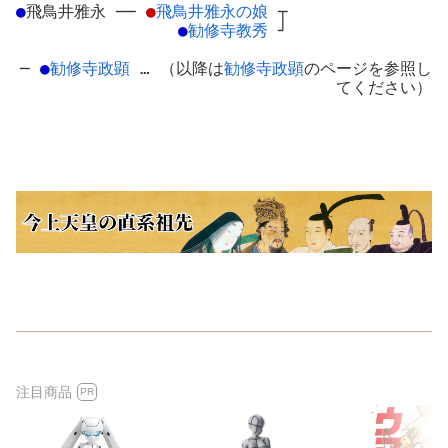
●
飛鳥井雅永
─
─
●
飛鳥井雅永の娘
┬
●
勧修寺教秀
┘
─
●
勧修寺政顕
… （以降は
勧修寺政顕
のページを参照し
てください）
注目商品
PR