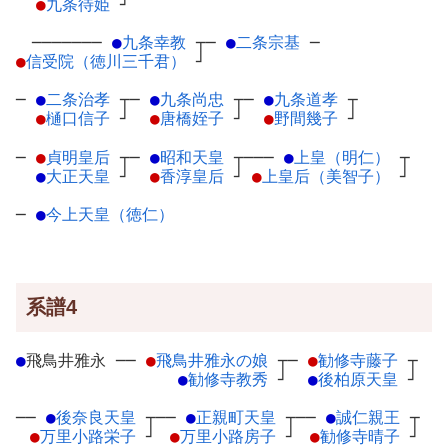
●
九条待姫
┘
───────
●
九条幸教
┬
─
●
二条宗基
─
●
信受院（徳川三千君）
┘
─
●
二条治孝
┬
─
●
九条尚忠
┬
─
●
九条道孝
┬
●
樋口信子
┘
●
唐橋姪子
┘
●
野間幾子
┘
─
●
貞明皇后
┬
─
●
昭和天皇
┬
───
●
上皇（明仁）
┬
●
大正天皇
┘
●
香淳皇后
┘
●
上皇后（美智子）
┘
─
●
今上天皇（徳仁）
系譜4
●
飛鳥井雅永
─
─
●
飛鳥井雅永の娘
┬
─
●
勧修寺藤子
┬
●
勧修寺教秀
┘
●
後柏原天皇
┘
──
●
後奈良天皇
┬
──
●
正親町天皇
┬
──
●
誠仁親王
┬
●
万里小路栄子
┘
●
万里小路房子
┘
●
勧修寺晴子
┘