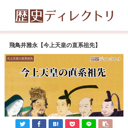
飛鳥井雅永【今上天皇の直系祖先】
今上天皇の直系祖先