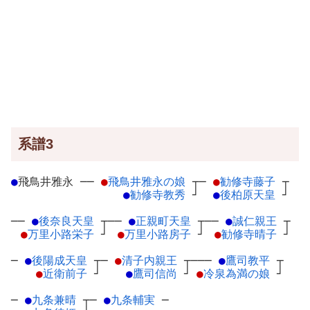
系譜3
●
飛鳥井雅永
─
─
●
飛鳥井雅永の娘
┬
─
●
勧修寺藤子
┬
●
勧修寺教秀
┘
●
後柏原天皇
┘
──
●
後奈良天皇
┬
──
●
正親町天皇
┬
──
●
誠仁親王
┬
●
万里小路栄子
┘
●
万里小路房子
┘
●
勧修寺晴子
┘
─
●
後陽成天皇
┬
─
●
清子内親王
┬
───
●
鷹司教平
┬
●
近衛前子
┘
●
鷹司信尚
┘
●
冷泉為満の娘
┘
─
●
九条兼晴
┬
─
●
九条輔実
─