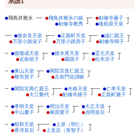
系譜1
●
飛鳥井雅永
─
─
●
飛鳥井雅永の娘
┬
─
●
勧修寺藤子
┬
●
勧修寺教秀
┘
●
後柏原天皇
┘
──
●
後奈良天皇
┬
──
●
正親町天皇
┬
──
●
誠仁親王
┬
●
万里小路栄子
┘
●
万里小路房子
┘
●
勧修寺晴子
┘
─
●
後陽成天皇
┬
─
●
後水尾天皇
┬
─
●
霊元天皇
┬
●
近衛前子
┘
●
園国子
┘
●
松木宗子
┘
─
●
東山天皇
┬
─
●
閑院宮直仁親王
┬
●
櫛笥賀子
┘
●
左衛門佐讃岐
┘
─
●
閑院宮典仁親王
┬
──
●
光格天皇
┬
──
●
仁孝天皇
┬
●
大江磐代
┘
●
勧修寺婧子
┘
●
正親町雅子
┘
─
●
孝明天皇
┬
─
●
明治天皇
┬
─
●
大正天皇
┬
●
中山慶子
┘
●
柳原愛子
┘
●
貞明皇后
┘
─
●
昭和天皇
┬
───
●
上皇（明仁）
┬
●
香淳皇后
┘
●
上皇后（美智子）
┘