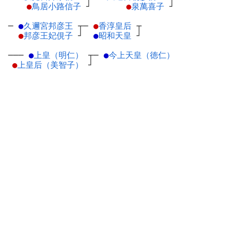
●
鳥居小路信子
┘
●
泉萬喜子
┘
─
●
久邇宮邦彦王
┬
─
●
香淳皇后
┬
●
邦彦王妃俔子
┘
●
昭和天皇
┘
───
●
上皇（明仁）
┬
─
●
今上天皇（徳仁）
●
上皇后（美智子）
┘