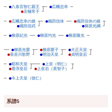
─
●
八条宮智仁親王
┬
─
●
広幡忠幸
─
●
京極常子
┘
─
●
広幡忠幸の娘
┬
─
●
織田信休
─
─
●
織田信休の娘
┬
●
織田信武
┘
●
柳原光綱
┘
─
●
柳原紀光
─
─
●
柳原均光
─
─
●
柳原隆光
─
──
●
柳原光愛
┬
─
●
柳原愛子
┬
─
●
大正天皇
┬
●
長谷川歌野
┘
●
明治天皇
┘
●
貞明皇后
┘
─
●
昭和天皇
┬
───
●
上皇（明仁）
┬
●
香淳皇后
┘
●
上皇后（美智子）
┘
─
●
今上天皇（徳仁）
系譜5