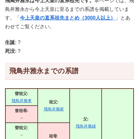
飛鳥井雅永は今上天皇の直系祖先です。
本ページでは、飛
鳥井雅永から今上天皇に至るまでの系譜を掲載していま
す。「
今上天皇の直系祖先まとめ（3000人以上）
」とあ
わせてご覧ください。
生誕:
?
死没:
?
飛鳥井雅永までの系譜
曽祖父:
飛鳥井雅孝
祖父:
飛鳥井雅家
曾祖母:
–
父:
飛鳥井雅縁
曽祖父:
–
祖母
: