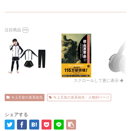
注目商品
PR
スクロールして更に表示
今上天皇の直系祖先
今上天皇の直系祖先・人物別ページ
シェアする