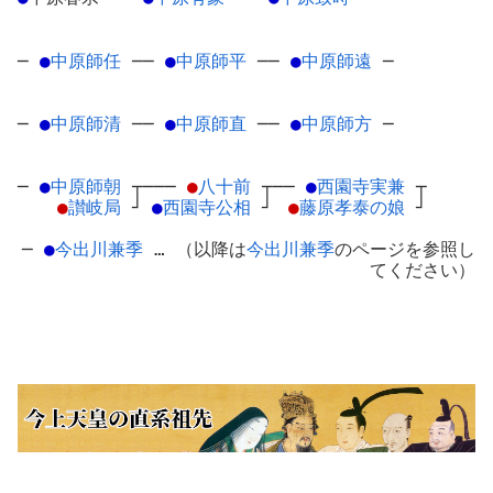
─
●
中原師任
─
─
●
中原師平
─
─
●
中原師遠
─
─
●
中原師清
─
─
●
中原師直
─
─
●
中原師方
─
─
●
中原師朝
┬
───
●
八十前
┬
──
●
西園寺実兼
┬
●
讃岐局
┘
●
西園寺公相
┘
●
藤原孝泰の娘
┘
─
●
今出川兼季
… （以降は
今出川兼季
のページを参照し
てください）