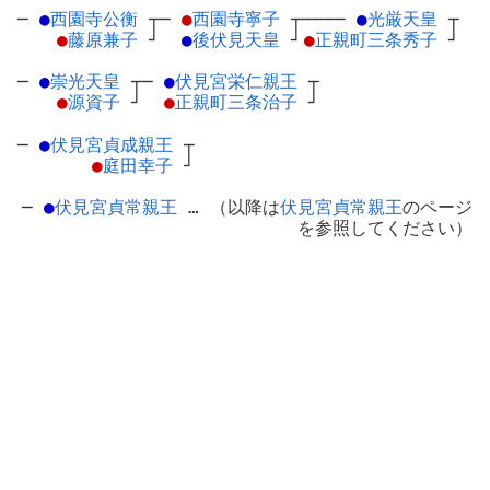
─
●
西園寺公衡
┬
─
●
西園寺寧子
┬
────
●
光厳天皇
┬
●
藤原兼子
┘
●
後伏見天皇
┘
●
正親町三条秀子
┘
─
●
崇光天皇
┬
─
●
伏見宮栄仁親王
┬
●
源資子
┘
●
正親町三条治子
┘
─
●
伏見宮貞成親王
┬
●
庭田幸子
┘
─
●
伏見宮貞常親王
… （以降は
伏見宮貞常親王
のページ
を参照してください）