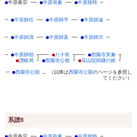
●
中原春宗
─
─
●
中原有象
─
─
●
中原致時
─
─
●
中原師任
─
─
●
中原師平
─
─
●
中原師遠
─
─
●
中原師清
─
─
●
中原師直
─
─
●
中原師方
─
─
●
中原師朝
┬
───
●
八十前
┬
───
●
西園寺実兼
┬
●
讃岐局
┘
●
西園寺公相
┘
●
花山院師継の娘
┘
─
●
西園寺公顕
… （以降は
西園寺公顕
のページを参照し
てください）
系譜8
●
中原春宗
─
─
●
中原有象
─
─
●
中原致時
─