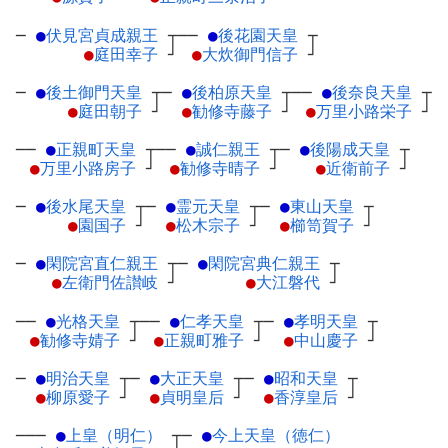
─
●
伏見宮貞成親王
┬
──
●
後花園天皇
┬
●
庭田幸子
┘
●
大炊御門信子
┘
─
●
後土御門天皇
┬
─
●
後柏原天皇
┬
──
●
後奈良天皇
┬
●
庭田朝子
┘
●
勧修寺藤子
┘
●
万里小路栄子
┘
──
●
正親町天皇
┬
──
●
誠仁親王
┬
─
●
後陽成天皇
┬
●
万里小路房子
┘
●
勧修寺晴子
┘
●
近衛前子
┘
─
●
後水尾天皇
┬
─
●
霊元天皇
┬
─
●
東山天皇
┬
●
園国子
┘
●
松木宗子
┘
●
櫛笥賀子
┘
─
●
閑院宮直仁親王
┬
─
●
閑院宮典仁親王
┬
●
左衛門佐讃岐
┘
●
大江磐代
┘
──
●
光格天皇
┬
──
●
仁孝天皇
┬
─
●
孝明天皇
┬
●
勧修寺婧子
┘
●
正親町雅子
┘
●
中山慶子
┘
─
●
明治天皇
┬
─
●
大正天皇
┬
─
●
昭和天皇
┬
●
柳原愛子
┘
●
貞明皇后
┘
●
香淳皇后
┘
───
●
上皇（明仁）
┬
─
●
今上天皇（徳仁）