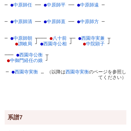
─
●
中原師任
─
─
●
中原師平
─
─
●
中原師遠
─
─
●
中原師清
─
─
●
中原師直
─
─
●
中原師方
─
─
●
中原師朝
┬
───
●
八十前
┬
─
●
西園寺実兼
┬
●
讃岐局
┘
●
西園寺公相
┘
●
中院顕子
┘
───
●
西園寺公衡
┬
●
中御門経任の娘
┘
─
●
西園寺実衡
… （以降は
西園寺実衡
のページを参照し
てください）
系譜7