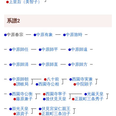
●
上皇后（美智子）
┘
系譜2
●
中原春宗
─
─
●
中原有象
─
─
●
中原致時
─
─
●
中原師任
─
─
●
中原師平
─
─
●
中原師遠
─
─
●
中原師清
─
─
●
中原師直
─
─
●
中原師方
─
─
●
中原師朝
┬
───
●
八十前
┬
─
●
西園寺実兼
┬
●
讃岐局
┘
●
西園寺公相
┘
●
中院顕子
┘
─
●
西園寺公衡
┬
─
●
西園寺寧子
┬
────
●
光厳天皇
┬
●
藤原兼子
┘
●
後伏見天皇
┘
●
正親町三条秀子
┘
─
●
崇光天皇
┬
─
●
伏見宮栄仁親王
┬
●
源資子
┘
●
正親町三条治子
┘