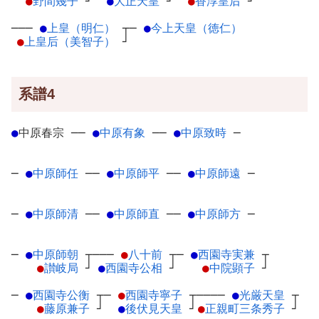
●
野間幾子
┘
●
大正天皇
┘
●
香淳皇后
┘
───
●
上皇（明仁）
┬
─
●
今上天皇（徳仁）
●
上皇后（美智子）
┘
系譜4
●
中原春宗
─
─
●
中原有象
─
─
●
中原致時
─
─
●
中原師任
─
─
●
中原師平
─
─
●
中原師遠
─
─
●
中原師清
─
─
●
中原師直
─
─
●
中原師方
─
─
●
中原師朝
┬
───
●
八十前
┬
─
●
西園寺実兼
┬
●
讃岐局
┘
●
西園寺公相
┘
●
中院顕子
┘
─
●
西園寺公衡
┬
─
●
西園寺寧子
┬
────
●
光厳天皇
┬
●
藤原兼子
┘
●
後伏見天皇
┘
●
正親町三条秀子
┘