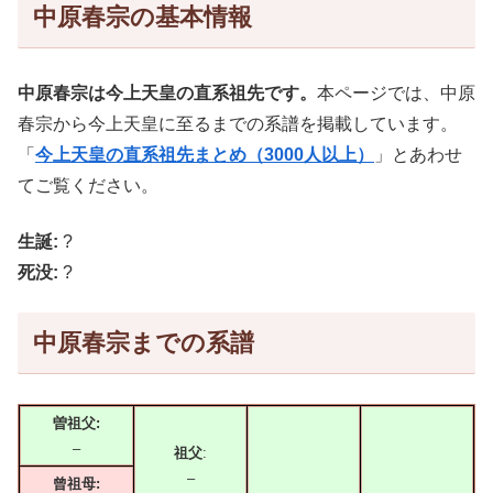
中原春宗の基本情報
中原春宗は今上天皇の直系祖先です。
本ページでは、中原
春宗から今上天皇に至るまでの系譜を掲載しています。
「
今上天皇の直系祖先まとめ（3000人以上）
」とあわせ
てご覧ください。
生誕:
?
死没:
?
中原春宗までの系譜
曽祖父:
–
祖父
:
–
曾祖母: