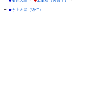
●
昭和天皇
┘
●
上皇后（美智子）
┘
─
●
今上天皇（徳仁）