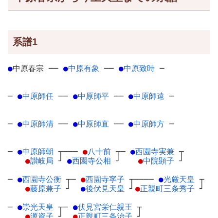
系譜1
●
中原春宗
─
─
●
中原有象
─
─
●
中原致時
─
─
●
中原師任
─
─
●
中原師平
─
─
●
中原師遠
─
─
●
中原師清
─
─
●
中原師直
─
─
●
中原師方
─
─
●
中原師朝
┬
───
●
八十前
┬
─
●
西園寺実兼
┬
●
讃岐局
┘
●
西園寺公相
┘
●
中院顕子
┘
─
●
西園寺公衡
┬
─
●
西園寺寧子
┬
────
●
光厳天皇
┬
●
藤原兼子
┘
●
後伏見天皇
┘
●
正親町三条秀子
┘
─
●
崇光天皇
┬
─
●
伏見宮栄仁親王
┬
●
源資子
┘
●
正親町三条治子
┘