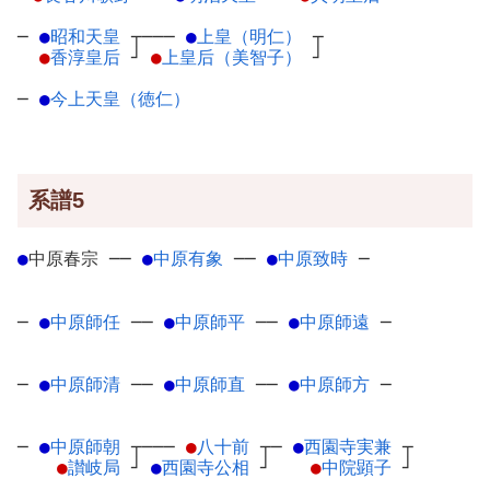
─
●
昭和天皇
┬
───
●
上皇（明仁）
┬
●
香淳皇后
┘
●
上皇后（美智子）
┘
─
●
今上天皇（徳仁）
系譜5
●
中原春宗
─
─
●
中原有象
─
─
●
中原致時
─
─
●
中原師任
─
─
●
中原師平
─
─
●
中原師遠
─
─
●
中原師清
─
─
●
中原師直
─
─
●
中原師方
─
─
●
中原師朝
┬
───
●
八十前
┬
─
●
西園寺実兼
┬
●
讃岐局
┘
●
西園寺公相
┘
●
中院顕子
┘