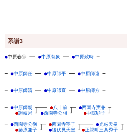
系譜3
●
中原春宗
─
─
●
中原有象
─
─
●
中原致時
─
─
●
中原師任
─
─
●
中原師平
─
─
●
中原師遠
─
─
●
中原師清
─
─
●
中原師直
─
─
●
中原師方
─
─
●
中原師朝
┬
───
●
八十前
┬
─
●
西園寺実兼
┬
●
讃岐局
┘
●
西園寺公相
┘
●
中院顕子
┘
─
●
西園寺公衡
┬
─
●
西園寺寧子
┬
────
●
光厳天皇
┬
●
藤原兼子
┘
●
後伏見天皇
┘
●
正親町三条秀子
┘