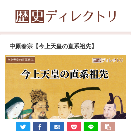
中原春宗【今上天皇の直系祖先】
今上天皇の直系祖先