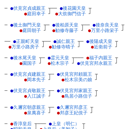
─
●
伏見宮貞成親王
┬
──
●
後花園天皇
┬
●
庭田幸子
┘
●
大炊御門信子
┘
─
●
後土御門天皇
┬
─
●
後柏原天皇
┬
──
●
後奈良天皇
┬
●
庭田朝子
┘
●
勧修寺藤子
┘
●
万里小路栄子
┘
──
●
正親町天皇
┬
──
●
誠仁親王
┬
─
●
後陽成天皇
┬
●
万里小路房子
┘
●
勧修寺晴子
┘
●
近衛前子
┘
─
●
後水尾天皇
┬
─
●
霊元天皇
┬
───
●
福子内親王
┬
●
園国子
┘
●
松木宗子
┘
●
伏見宮邦永親王
┘
─
●
伏見宮貞建親王
┬
─
●
伏見宮邦頼親王
┬
●
岡本先子
┘
●
松木宗美の娘
┘
─
●
伏見宮貞敬親王
┬
─
●
伏見宮邦家親王
┬
●
入江誠子
┘
●
鳥居小路信子
┘
─
●
久邇宮朝彦親王
┬
─
●
久邇宮邦彦王
┬
●
泉萬喜子
┘
●
邦彦王妃俔子
┘
─
●
香淳皇后
┬
───
●
上皇（明仁）
┬