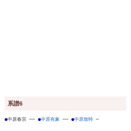
系譜6
●
中原春宗
─
─
●
中原有象
─
─
●
中原致時
─