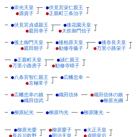
─
●
崇光天皇
┬
─
●
伏見宮栄仁親王
┬
●
源資子
┘
●
正親町三条治子
┘
─
●
伏見宮貞成親王
┬
──
●
後花園天皇
┬
●
庭田幸子
┘
●
大炊御門信子
┘
─
●
後土御門天皇
┬
─
●
後柏原天皇
┬
──
●
後奈良天皇
┬
●
庭田朝子
┘
●
勧修寺藤子
┘
●
万里小路栄子
┘
──
●
正親町天皇
┬
──
●
誠仁親王
┬
●
万里小路房子
┘
●
勧修寺晴子
┘
─
●
八条宮智仁親王
┬
─
●
広幡忠幸
─
●
京極常子
┘
─
●
広幡忠幸の娘
┬
─
●
織田信休
─
─
●
織田信休の娘
┬
●
織田信武
┘
●
柳原光綱
┘
─
●
柳原紀光
─
─
●
柳原均光
─
─
●
柳原隆光
─
──
●
柳原光愛
┬
─
●
柳原愛子
┬
─
●
大正天皇
┬
●
長谷川歌野
┘
●
明治天皇
┘
●
貞明皇后
┘