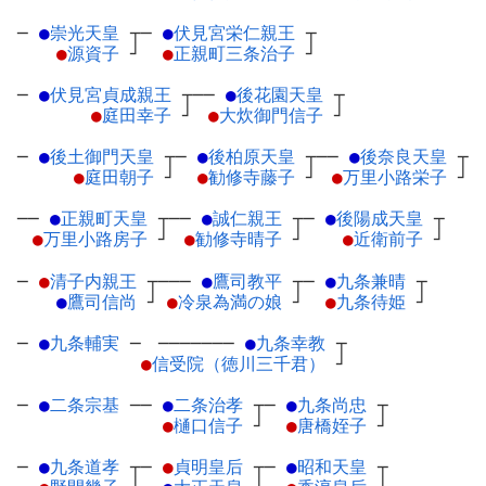
─
●
崇光天皇
┬
─
●
伏見宮栄仁親王
┬
●
源資子
┘
●
正親町三条治子
┘
─
●
伏見宮貞成親王
┬
──
●
後花園天皇
┬
●
庭田幸子
┘
●
大炊御門信子
┘
─
●
後土御門天皇
┬
─
●
後柏原天皇
┬
──
●
後奈良天皇
┬
●
庭田朝子
┘
●
勧修寺藤子
┘
●
万里小路栄子
┘
──
●
正親町天皇
┬
──
●
誠仁親王
┬
─
●
後陽成天皇
┬
●
万里小路房子
┘
●
勧修寺晴子
┘
●
近衛前子
┘
─
●
清子内親王
┬
───
●
鷹司教平
┬
─
●
九条兼晴
┬
●
鷹司信尚
┘
●
冷泉為満の娘
┘
●
九条待姫
┘
─
●
九条輔実
─
───────
●
九条幸教
┬
●
信受院（徳川三千君）
┘
─
●
二条宗基
─
─
●
二条治孝
┬
─
●
九条尚忠
┬
●
樋口信子
┘
●
唐橋姪子
┘
─
●
九条道孝
┬
─
●
貞明皇后
┬
─
●
昭和天皇
┬