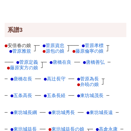
系譜3
●
安倍春の娘
┬
─
●
菅原資忠
┬
───
●
菅原孝標
┬
●
菅原雅規
┘
●
源包の娘
┘
●
藤原倫寧の娘
┘
───
●
菅原定義
┬
─
●
唐橋在良
─
─
●
唐橋善弘
─
●
藤原実方の娘
┘
─
●
唐橋在長
─
─
●
高辻長守
─
─
●
菅原為長
┬
●
弁暁の娘
┘
─
●
五条高長
─
─
●
五条長経
─
─
●
東坊城茂長
─
─
●
東坊城長綱
─
─
●
東坊城秀長
─
─
●
東坊城長遠
─
─
●
東坊城益長
─
─
●
東坊城益長の娘
┬
─
●
高倉永康
─