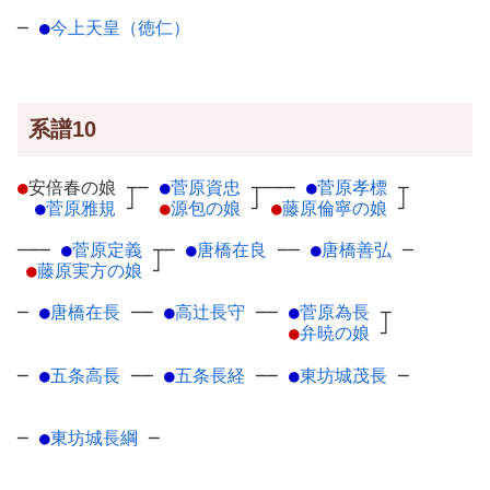
─
●
今上天皇（徳仁）
系譜10
●
安倍春の娘
┬
─
●
菅原資忠
┬
───
●
菅原孝標
┬
●
菅原雅規
┘
●
源包の娘
┘
●
藤原倫寧の娘
┘
───
●
菅原定義
┬
─
●
唐橋在良
─
─
●
唐橋善弘
─
●
藤原実方の娘
┘
─
●
唐橋在長
─
─
●
高辻長守
─
─
●
菅原為長
┬
●
弁暁の娘
┘
─
●
五条高長
─
─
●
五条長経
─
─
●
東坊城茂長
─
─
●
東坊城長綱
─