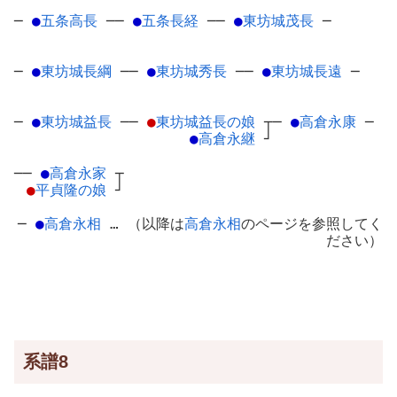
─
●
五条高長
─
─
●
五条長経
─
─
●
東坊城茂長
─
─
●
東坊城長綱
─
─
●
東坊城秀長
─
─
●
東坊城長遠
─
─
●
東坊城益長
─
─
●
東坊城益長の娘
┬
─
●
高倉永康
─
●
高倉永継
┘
──
●
高倉永家
┬
●
平貞隆の娘
┘
─
●
高倉永相
… （以降は
高倉永相
のページを参照してく
ださい）
系譜8