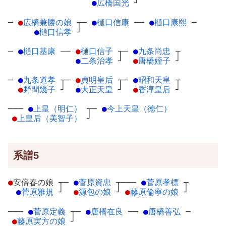
●
広橋国光
┘
─
●
広橋兼勝の娘
┬
─
●
樋口信康
─
─
●
樋口康熙
─
●
樋口信孝
┘
─
●
樋口基康
─
─
●
樋口信子
┬
─
●
九条尚忠
┬
●
二条治孝
┘
●
唐橋姪子
┘
─
●
九条道孝
┬
─
●
貞明皇后
┬
─
●
昭和天皇
┬
●
野間幾子
┘
●
大正天皇
┘
●
香淳皇后
┘
───
●
上皇（明仁）
┬
─
●
今上天皇（徳仁）
●
上皇后（美智子）
┘
系譜5
●
安倍春の娘
┬
─
●
菅原資忠
┬
───
●
菅原孝標
┬
●
菅原雅規
┘
●
源包の娘
┘
●
藤原倫寧の娘
┘
───
●
菅原定義
┬
─
●
唐橋在良
─
─
●
唐橋善弘
─
●
藤原実方の娘
┘