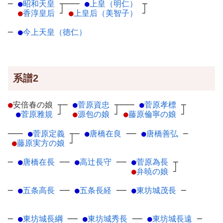
─
●
昭和天皇
┬
───
●
上皇（明仁）
┬
●
香淳皇后
┘
●
上皇后（美智子）
┘
─
●
今上天皇（徳仁）
系譜2
●
安倍春の娘
┬
─
●
菅原資忠
┬
───
●
菅原孝標
┬
●
菅原雅規
┘
●
源包の娘
┘
●
藤原倫寧の娘
┘
───
●
菅原定義
┬
─
●
唐橋在良
─
─
●
唐橋善弘
─
●
藤原実方の娘
┘
─
●
唐橋在長
─
─
●
高辻長守
─
─
●
菅原為長
┬
●
弁暁の娘
┘
─
●
五条高長
─
─
●
五条長経
─
─
●
東坊城茂長
─
─
●
東坊城長綱
─
─
●
東坊城秀長
─
─
●
東坊城長遠
─