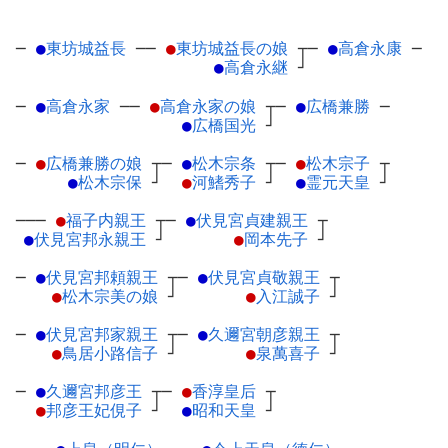
─
●
東坊城益長
─
─
●
東坊城益長の娘
┬
─
●
高倉永康
─
●
高倉永継
┘
─
●
高倉永家
─
─
●
高倉永家の娘
┬
─
●
広橋兼勝
─
●
広橋国光
┘
─
●
広橋兼勝の娘
┬
─
●
松木宗条
┬
─
●
松木宗子
┬
●
松木宗保
┘
●
河鰭秀子
┘
●
霊元天皇
┘
───
●
福子内親王
┬
─
●
伏見宮貞建親王
┬
●
伏見宮邦永親王
┘
●
岡本先子
┘
─
●
伏見宮邦頼親王
┬
─
●
伏見宮貞敬親王
┬
●
松木宗美の娘
┘
●
入江誠子
┘
─
●
伏見宮邦家親王
┬
─
●
久邇宮朝彦親王
┬
●
鳥居小路信子
┘
●
泉萬喜子
┘
─
●
久邇宮邦彦王
┬
─
●
香淳皇后
┬
●
邦彦王妃俔子
┘
●
昭和天皇
┘