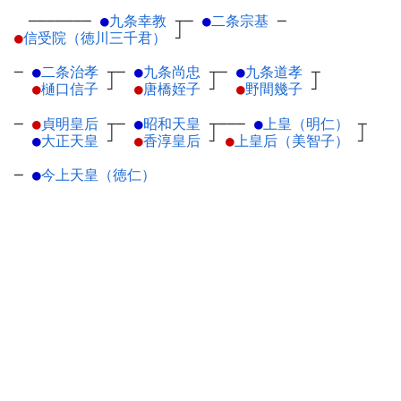
───────
●
九条幸教
┬
─
●
二条宗基
─
●
信受院（徳川三千君）
┘
─
●
二条治孝
┬
─
●
九条尚忠
┬
─
●
九条道孝
┬
●
樋口信子
┘
●
唐橋姪子
┘
●
野間幾子
┘
─
●
貞明皇后
┬
─
●
昭和天皇
┬
───
●
上皇（明仁）
┬
●
大正天皇
┘
●
香淳皇后
┘
●
上皇后（美智子）
┘
─
●
今上天皇（徳仁）