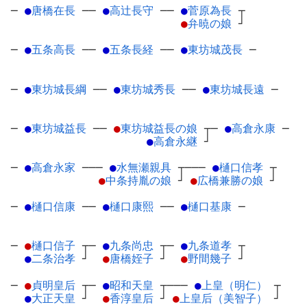
─
●
唐橋在長
─
─
●
高辻長守
─
─
●
菅原為長
┬
●
弁暁の娘
┘
─
●
五条高長
─
─
●
五条長経
─
─
●
東坊城茂長
─
─
●
東坊城長綱
─
─
●
東坊城秀長
─
─
●
東坊城長遠
─
─
●
東坊城益長
─
─
●
東坊城益長の娘
┬
─
●
高倉永康
─
●
高倉永継
┘
─
●
高倉永家
─
──
●
水無瀬親具
┬
───
●
樋口信孝
┬
●
中条持胤の娘
┘
●
広橋兼勝の娘
┘
─
●
樋口信康
─
─
●
樋口康熙
─
─
●
樋口基康
─
─
●
樋口信子
┬
─
●
九条尚忠
┬
─
●
九条道孝
┬
●
二条治孝
┘
●
唐橋姪子
┘
●
野間幾子
┘
─
●
貞明皇后
┬
─
●
昭和天皇
┬
───
●
上皇（明仁）
┬
●
大正天皇
┘
●
香淳皇后
┘
●
上皇后（美智子）
┘