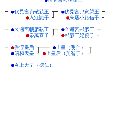
─
●
伏見宮貞敬親王
┬
─
●
伏見宮邦家親王
┬
●
入江誠子
┘
●
鳥居小路信子
┘
─
●
久邇宮朝彦親王
┬
─
●
久邇宮邦彦王
┬
●
泉萬喜子
┘
●
邦彦王妃俔子
┘
─
●
香淳皇后
┬
───
●
上皇（明仁）
┬
●
昭和天皇
┘
●
上皇后（美智子）
┘
─
●
今上天皇（徳仁）