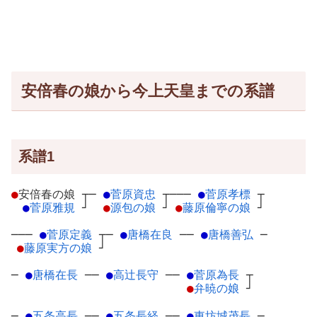
安倍春の娘から今上天皇までの系譜
系譜1
●
安倍春の娘
┬
─
●
菅原資忠
┬
───
●
菅原孝標
┬
●
菅原雅規
┘
●
源包の娘
┘
●
藤原倫寧の娘
┘
───
●
菅原定義
┬
─
●
唐橋在良
─
─
●
唐橋善弘
─
●
藤原実方の娘
┘
─
●
唐橋在長
─
─
●
高辻長守
─
─
●
菅原為長
┬
●
弁暁の娘
┘
─
●
五条高長
─
─
●
五条長経
─
─
●
東坊城茂長
─