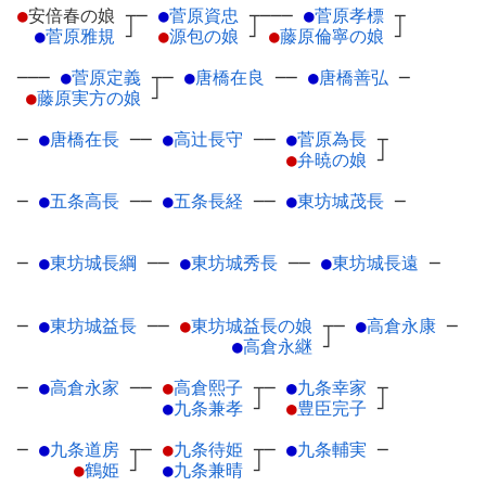
●
安倍春の娘
┬
─
●
菅原資忠
┬
───
●
菅原孝標
┬
●
菅原雅規
┘
●
源包の娘
┘
●
藤原倫寧の娘
┘
───
●
菅原定義
┬
─
●
唐橋在良
─
─
●
唐橋善弘
─
●
藤原実方の娘
┘
─
●
唐橋在長
─
─
●
高辻長守
─
─
●
菅原為長
┬
●
弁暁の娘
┘
─
●
五条高長
─
─
●
五条長経
─
─
●
東坊城茂長
─
─
●
東坊城長綱
─
─
●
東坊城秀長
─
─
●
東坊城長遠
─
─
●
東坊城益長
─
─
●
東坊城益長の娘
┬
─
●
高倉永康
─
●
高倉永継
┘
─
●
高倉永家
─
─
●
高倉熙子
┬
─
●
九条幸家
┬
●
九条兼孝
┘
●
豊臣完子
┘
─
●
九条道房
┬
─
●
九条待姫
┬
─
●
九条輔実
─
●
鶴姫
┘
●
九条兼晴
┘