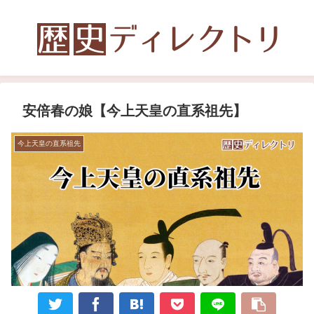
安倍春の娘【今上天皇の直系祖先】
今上天皇の直系祖先