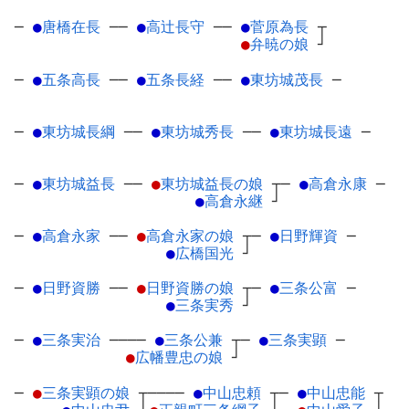
─
●
唐橋在長
─
─
●
高辻長守
─
─
●
菅原為長
┬
●
弁暁の娘
┘
─
●
五条高長
─
─
●
五条長経
─
─
●
東坊城茂長
─
─
●
東坊城長綱
─
─
●
東坊城秀長
─
─
●
東坊城長遠
─
─
●
東坊城益長
─
─
●
東坊城益長の娘
┬
─
●
高倉永康
─
●
高倉永継
┘
─
●
高倉永家
─
─
●
高倉永家の娘
┬
─
●
日野輝資
─
●
広橋国光
┘
─
●
日野資勝
─
─
●
日野資勝の娘
┬
─
●
三条公富
─
●
三条実秀
┘
─
●
三条実治
─
───
●
三条公兼
┬
─
●
三条実顕
─
●
広幡豊忠の娘
┘
─
●
三条実顕の娘
┬
────
●
中山忠頼
┬
─
●
中山忠能
┬