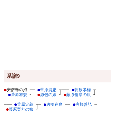
系譜9
●
安倍春の娘
┬
─
●
菅原資忠
┬
───
●
菅原孝標
┬
●
菅原雅規
┘
●
源包の娘
┘
●
藤原倫寧の娘
┘
───
●
菅原定義
┬
─
●
唐橋在良
─
─
●
唐橋善弘
─
●
藤原実方の娘
┘