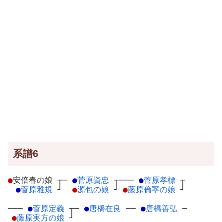
系譜6
●
安倍春の娘
┬
─
●
菅原資忠
┬
───
●
菅原孝標
┬
●
菅原雅規
┘
●
源包の娘
┘
●
藤原倫寧の娘
┘
───
●
菅原定義
┬
─
●
唐橋在良
─
─
●
唐橋善弘
─
●
藤原実方の娘
┘