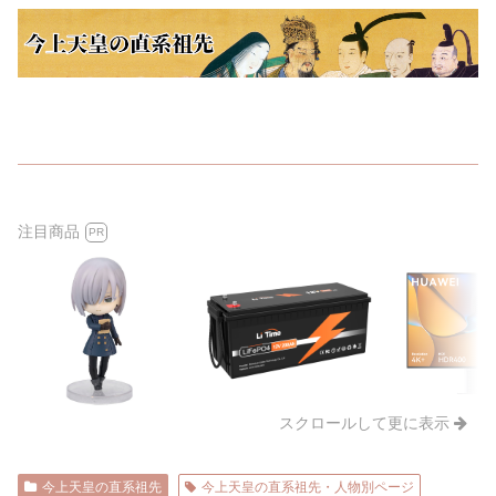
注目商品
PR
スクロールして更に表示
今上天皇の直系祖先
今上天皇の直系祖先・人物別ページ