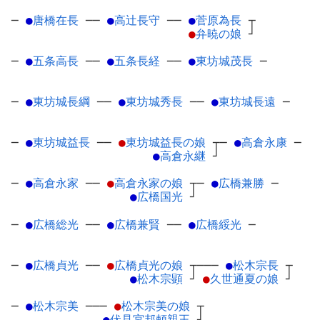
─
●
唐橋在長
─
─
●
高辻長守
─
─
●
菅原為長
┬
●
弁暁の娘
┘
─
●
五条高長
─
─
●
五条長経
─
─
●
東坊城茂長
─
─
●
東坊城長綱
─
─
●
東坊城秀長
─
─
●
東坊城長遠
─
─
●
東坊城益長
─
─
●
東坊城益長の娘
┬
─
●
高倉永康
─
●
高倉永継
┘
─
●
高倉永家
─
─
●
高倉永家の娘
┬
─
●
広橋兼勝
─
●
広橋国光
┘
─
●
広橋総光
─
─
●
広橋兼賢
─
─
●
広橋綏光
─
─
●
広橋貞光
─
─
●
広橋貞光の娘
┬
───
●
松木宗長
┬
●
松木宗顕
┘
●
久世通夏の娘
┘
─
●
松木宗美
─
──
●
松木宗美の娘
┬
●
伏見宮邦頼親王
┘