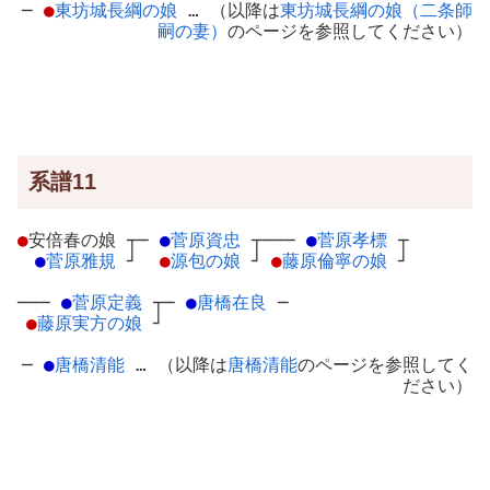
─
●
東坊城長綱の娘
… （以降は
東坊城長綱の娘（二条師
嗣の妻）
のページを参照してください）
系譜11
●
安倍春の娘
┬
─
●
菅原資忠
┬
───
●
菅原孝標
┬
●
菅原雅規
┘
●
源包の娘
┘
●
藤原倫寧の娘
┘
───
●
菅原定義
┬
─
●
唐橋在良
─
●
藤原実方の娘
┘
─
●
唐橋清能
… （以降は
唐橋清能
のページを参照してく
ださい）