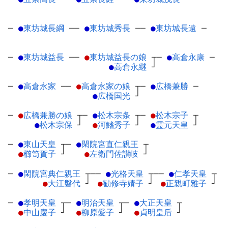
─
●
東坊城長綱
─
─
●
東坊城秀長
─
─
●
東坊城長遠
─
─
●
東坊城益長
─
─
●
東坊城益長の娘
┬
─
●
高倉永康
─
●
高倉永継
┘
─
●
高倉永家
─
─
●
高倉永家の娘
┬
─
●
広橋兼勝
─
●
広橋国光
┘
─
●
広橋兼勝の娘
┬
─
●
松木宗条
┬
─
●
松木宗子
┬
●
松木宗保
┘
●
河鰭秀子
┘
●
霊元天皇
┘
─
●
東山天皇
┬
─
●
閑院宮直仁親王
┬
●
櫛笥賀子
┘
●
左衛門佐讃岐
┘
─
●
閑院宮典仁親王
┬
──
●
光格天皇
┬
──
●
仁孝天皇
┬
●
大江磐代
┘
●
勧修寺婧子
┘
●
正親町雅子
┘
─
●
孝明天皇
┬
─
●
明治天皇
┬
─
●
大正天皇
┬
●
中山慶子
┘
●
柳原愛子
┘
●
貞明皇后
┘