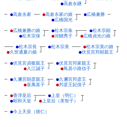
●
高倉永継
┘
─
●
高倉永家
─
─
●
高倉永家の娘
┬
─
●
広橋兼勝
─
●
広橋国光
┘
─
●
広橋兼勝の娘
┬
─
●
松木宗条
┬
───
●
松木宗顕
┬
●
松木宗保
┘
●
河鰭秀子
┘
●
広橋貞光の娘
┘
───
●
松木宗長
┬
─
●
松木宗美
─
──
●
松木宗美の娘
┬
●
久世通夏の娘
┘
●
伏見宮邦頼親王
┘
─
●
伏見宮貞敬親王
┬
─
●
伏見宮邦家親王
┬
●
入江誠子
┘
●
鳥居小路信子
┘
─
●
久邇宮朝彦親王
┬
─
●
久邇宮邦彦王
┬
●
泉萬喜子
┘
●
邦彦王妃俔子
┘
─
●
香淳皇后
┬
───
●
上皇（明仁）
┬
●
昭和天皇
┘
●
上皇后（美智子）
┘
─
●
今上天皇（徳仁）