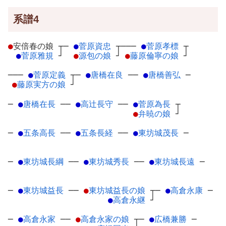
系譜4
●
安倍春の娘
┬
─
●
菅原資忠
┬
───
●
菅原孝標
┬
●
菅原雅規
┘
●
源包の娘
┘
●
藤原倫寧の娘
┘
───
●
菅原定義
┬
─
●
唐橋在良
─
─
●
唐橋善弘
─
●
藤原実方の娘
┘
─
●
唐橋在長
─
─
●
高辻長守
─
─
●
菅原為長
┬
●
弁暁の娘
┘
─
●
五条高長
─
─
●
五条長経
─
─
●
東坊城茂長
─
─
●
東坊城長綱
─
─
●
東坊城秀長
─
─
●
東坊城長遠
─
─
●
東坊城益長
─
─
●
東坊城益長の娘
┬
─
●
高倉永康
─
●
高倉永継
┘
─
●
高倉永家
─
─
●
高倉永家の娘
┬
─
●
広橋兼勝
─