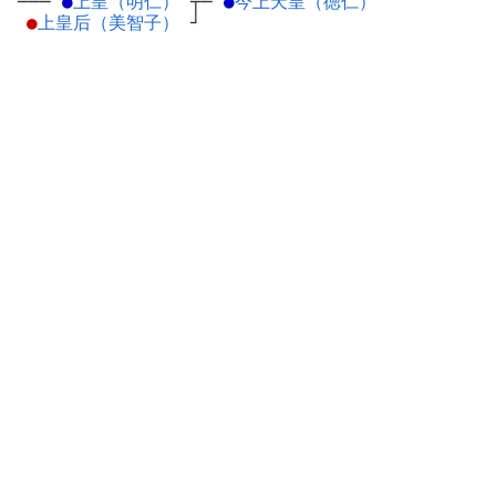
───
●
上皇（明仁）
┬
─
●
今上天皇（徳仁）
●
上皇后（美智子）
┘