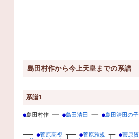
島田村作から今上天皇までの系譜
系譜1
●
島田村作
─
─
●
島田清田
─
─
●
島田清田の子
───
●
菅原高視
┬
──
●
菅原雅規
┬
─
●
菅原資