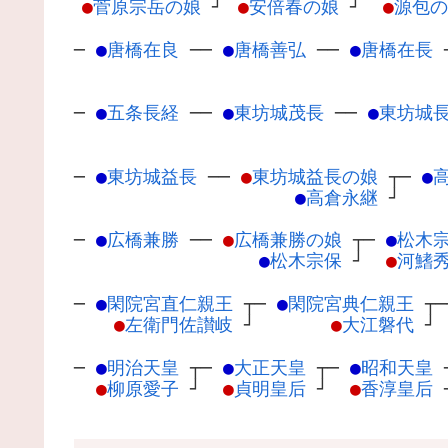
●
菅原宗岳の娘
┘
●
安倍春の娘
┘
●
源包の
─
●
唐橋在良
─
─
●
唐橋善弘
─
─
●
唐橋在長
─
●
五条長経
─
─
●
東坊城茂長
─
─
●
東坊城
─
●
東坊城益長
─
─
●
東坊城益長の娘
┬
─
●
●
高倉永継
┘
─
●
広橋兼勝
─
─
●
広橋兼勝の娘
┬
─
●
松木
●
松木宗保
┘
●
河鰭
─
●
閑院宮直仁親王
┬
─
●
閑院宮典仁親王
┬
●
左衛門佐讃岐
┘
●
大江磐代
┘
─
●
明治天皇
┬
─
●
大正天皇
┬
─
●
昭和天皇
●
柳原愛子
┘
●
貞明皇后
┘
●
香淳皇后