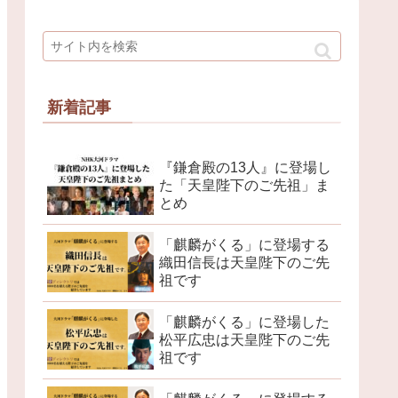
新着記事
『鎌倉殿の13人』に登場し
た「天皇陛下のご先祖」ま
とめ
「麒麟がくる」に登場する
織田信長は天皇陛下のご先
祖です
「麒麟がくる」に登場した
松平広忠は天皇陛下のご先
祖です