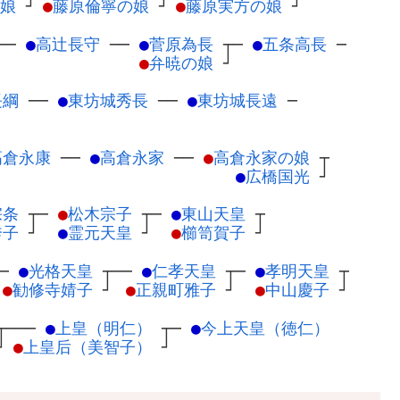
娘
┘
●
藤原倫寧の娘
┘
●
藤原実方の娘
┘
─
─
●
高辻長守
─
─
●
菅原為長
┬
─
●
五条高長
─
●
弁暁の娘
┘
長綱
─
─
●
東坊城秀長
─
─
●
東坊城長遠
─
高倉永康
─
─
●
高倉永家
─
─
●
高倉永家の娘
┬
●
広橋国光
┘
宗条
┬
─
●
松木宗子
┬
─
●
東山天皇
┬
秀子
┘
●
霊元天皇
┘
●
櫛笥賀子
┘
──
●
光格天皇
┬
──
●
仁孝天皇
┬
─
●
孝明天皇
┬
●
勧修寺婧子
┘
●
正親町雅子
┘
●
中山慶子
┘
┬
───
●
上皇（明仁）
┬
─
●
今上天皇（徳仁）
┘
●
上皇后（美智子）
┘