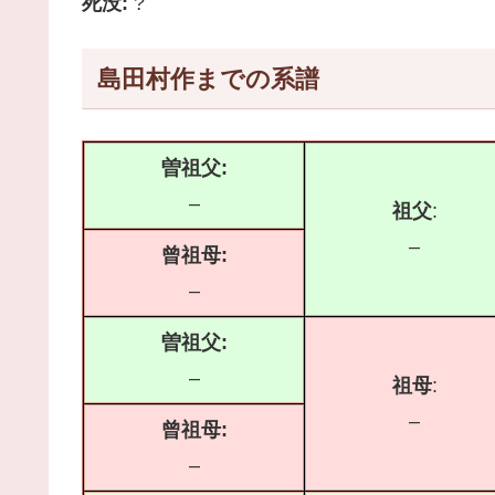
死没:
?
島田村作までの系譜
曽祖父:
–
祖父
:
–
曾祖母:
–
曽祖父:
–
祖母
:
–
曾祖母:
–