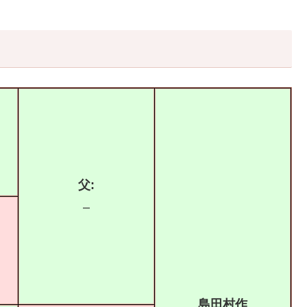
父:
–
島田村作