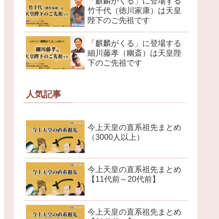
「麒麟がくる」に登場する
竹千代（徳川家康）は天皇
陛下のご先祖です
「麒麟がくる」に登場する
細川藤孝（幽斎）は天皇陛
下のご先祖です
人気記事
今上天皇の直系祖先まとめ
（3000人以上）
今上天皇の直系祖先まとめ
【11代前～20代前】
今上天皇の直系祖先まとめ