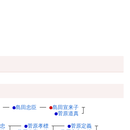
─
─
●
島田忠臣
─
─
●
島田宣来子
┬
●
菅原道真
┘
忠
┬
───
●
菅原孝標
┬
───
●
菅原定義
┬