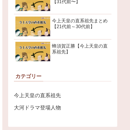
【31代前〜】
今上天皇の直系祖先まとめ
【21代前～30代前】
蜂須賀正勝【今上天皇の直
系祖先】
カテゴリー
今上天皇の直系祖先
大河ドラマ登場人物