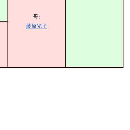
母:
藤原光子