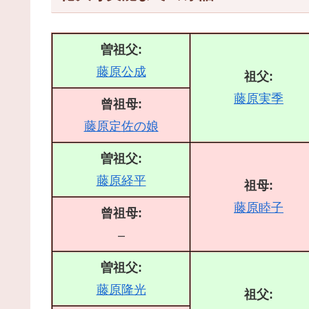
曽祖父:
藤原公成
祖父:
藤原実季
曾祖母:
藤原定佐の娘
曽祖父:
藤原経平
祖母:
藤原睦子
曾祖母:
–
曽祖父:
藤原隆光
祖父: