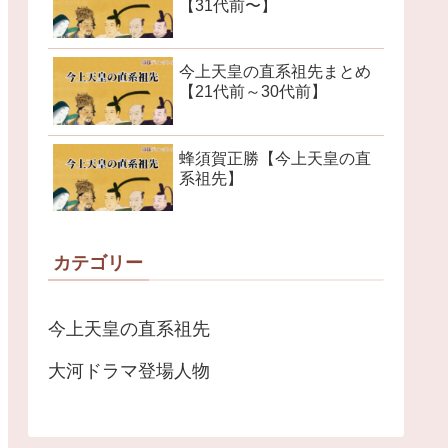
【31代前〜】
今上天皇の直系祖先まとめ
【21代前～30代前】
蜂須賀正勝【今上天皇の直
系祖先】
カテゴリー
今上天皇の直系祖先
大河ドラマ登場人物