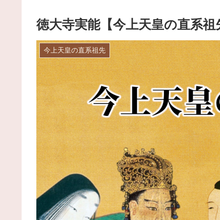
徳大寺実能【今上天皇の直系祖
今上天皇の直系祖先