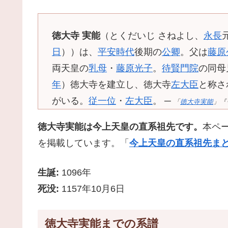
徳大寺 実能
（とくだいじ さねよし、
永長
日
））は、
平安時代
後期の
公卿
。父は
藤原
両天皇の
乳母
・
藤原光子
。
待賢門院
の同母
年
）徳大寺を建立し、徳大寺
左大臣
と称さ
がいる。
従一位
・
左大臣
。 ─
「
徳大寺実能
」『ウ
徳大寺実能は今上天皇の直系祖先です。
本ペ
を掲載しています。「
今上天皇の直系祖先まと
生誕:
1096年
死没:
1157年10月6日
徳大寺実能までの系譜