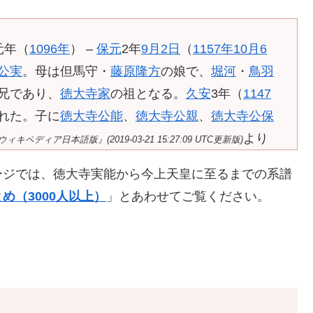
元年（
1096年
） –
保元
2年
9月2日
（
1157年
10月6
公実
。母は但馬守・
藤原隆方
の娘で、
堀河
・
鳥羽
兄であり、
徳大寺家
の祖となる。
久安
3年（
1147
れた。子に
徳大寺公能
、
徳大寺公親
、
徳大寺公保
より
ィキペディア日本語版』(2019-03-21 15:27:09 UTC更新版)
ージでは、徳大寺実能から今上天皇に至るまでの系譜
め（3000人以上）
」とあわせてご覧ください。