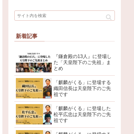
新着記事
『鎌倉殿の13人』に登場し
た「天皇陛下のご先祖」ま
とめ
「麒麟がくる」に登場する
織田信長は天皇陛下のご先
祖です
「麒麟がくる」に登場した
松平広忠は天皇陛下のご先
祖です