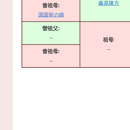
藤原隆方
曾祖母:
源国挙の娘
曽祖父:
–
祖母
:
–
曾祖母:
–