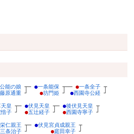
公能の娘
┬
─
●
一条能保
┬
──
●
一条全子
┬
藤原通重
┘
●
坊門姫
┘
●
西園寺公経
┘
草天皇
┬
─
●
伏見天皇
┬
─
●
後伏見天皇
┬
院愔子
┘
●
五辻経子
┘
●
西園寺寧子
┘
栄仁親王
┬
─
●
伏見宮貞成親王
┬
三条治子
┘
●
庭田幸子
┘