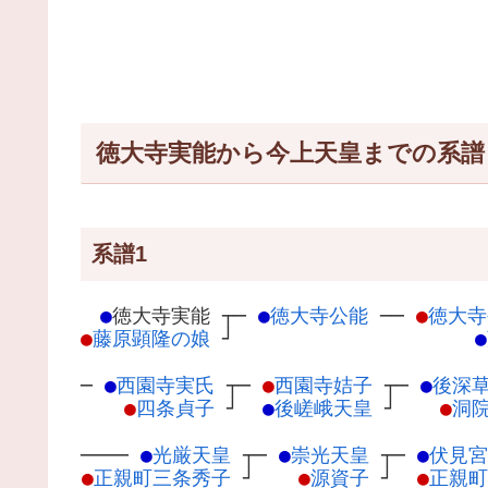
徳大寺実能から今上天皇までの系譜
系譜1
●
徳大寺実能
┬
─
●
徳大寺公能
─
─
●
徳大寺
●
藤原顕隆の娘
┘
●
─
●
西園寺実氏
┬
─
●
西園寺姞子
┬
─
●
後深
●
四条貞子
┘
●
後嵯峨天皇
┘
●
洞
────
●
光厳天皇
┬
─
●
崇光天皇
┬
─
●
伏見宮
●
正親町三条秀子
┘
●
源資子
┘
●
正親町