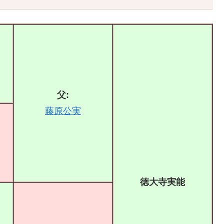
父:
藤原公実
徳大寺実能