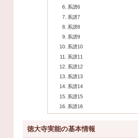
系譜6
系譜7
系譜8
系譜9
系譜10
系譜11
系譜12
系譜13
系譜14
系譜15
系譜16
徳大寺実能の基本情報