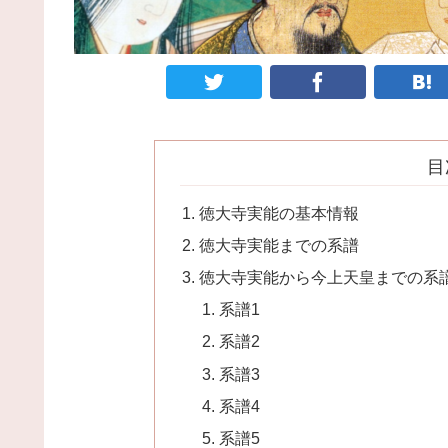
目
徳大寺実能の基本情報
徳大寺実能までの系譜
徳大寺実能から今上天皇までの系
系譜1
系譜2
系譜3
系譜4
系譜5