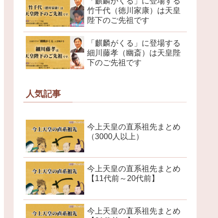
「麒麟がくる」に登場する
竹千代（徳川家康）は天皇
陛下のご先祖です
「麒麟がくる」に登場する
細川藤孝（幽斎）は天皇陛
下のご先祖です
人気記事
今上天皇の直系祖先まとめ
（3000人以上）
今上天皇の直系祖先まとめ
【11代前～20代前】
今上天皇の直系祖先まとめ