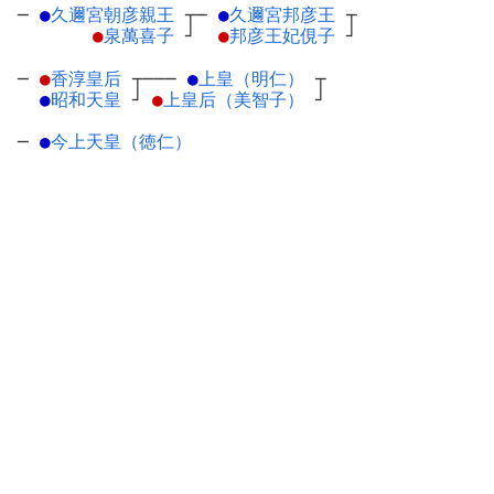
─
●
久邇宮朝彦親王
┬
─
●
久邇宮邦彦王
┬
●
泉萬喜子
┘
●
邦彦王妃俔子
┘
─
●
香淳皇后
┬
───
●
上皇（明仁）
┬
●
昭和天皇
┘
●
上皇后（美智子）
┘
─
●
今上天皇（徳仁）