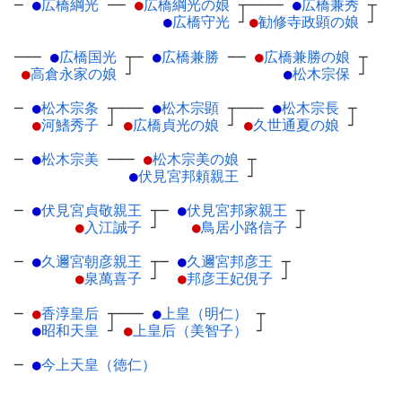
─
●
広橋綱光
─
─
●
広橋綱光の娘
┬
────
●
広橋兼秀
┬
●
広橋守光
┘
●
勧修寺政顕の娘
┘
───
●
広橋国光
┬
─
●
広橋兼勝
─
─
●
広橋兼勝の娘
┬
●
高倉永家の娘
┘
●
松木宗保
┘
─
●
松木宗条
┬
───
●
松木宗顕
┬
───
●
松木宗長
┬
●
河鰭秀子
┘
●
広橋貞光の娘
┘
●
久世通夏の娘
┘
─
●
松木宗美
─
──
●
松木宗美の娘
┬
●
伏見宮邦頼親王
┘
─
●
伏見宮貞敬親王
┬
─
●
伏見宮邦家親王
┬
●
入江誠子
┘
●
鳥居小路信子
┘
─
●
久邇宮朝彦親王
┬
─
●
久邇宮邦彦王
┬
●
泉萬喜子
┘
●
邦彦王妃俔子
┘
─
●
香淳皇后
┬
───
●
上皇（明仁）
┬
●
昭和天皇
┘
●
上皇后（美智子）
┘
─
●
今上天皇（徳仁）