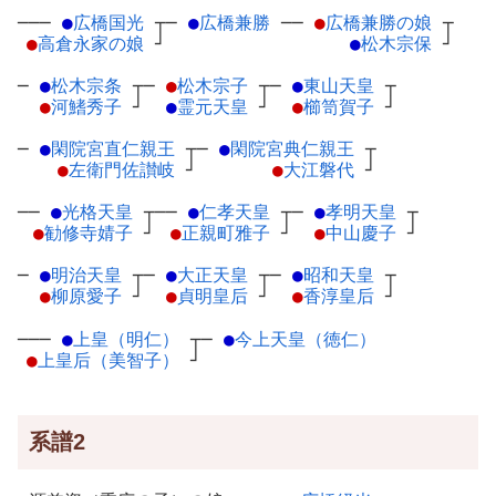
───
●
広橋国光
┬
─
●
広橋兼勝
─
─
●
広橋兼勝の娘
┬
●
高倉永家の娘
┘
●
松木宗保
┘
─
●
松木宗条
┬
─
●
松木宗子
┬
─
●
東山天皇
┬
●
河鰭秀子
┘
●
霊元天皇
┘
●
櫛笥賀子
┘
─
●
閑院宮直仁親王
┬
─
●
閑院宮典仁親王
┬
●
左衛門佐讃岐
┘
●
大江磐代
┘
──
●
光格天皇
┬
──
●
仁孝天皇
┬
─
●
孝明天皇
┬
●
勧修寺婧子
┘
●
正親町雅子
┘
●
中山慶子
┘
─
●
明治天皇
┬
─
●
大正天皇
┬
─
●
昭和天皇
┬
●
柳原愛子
┘
●
貞明皇后
┘
●
香淳皇后
┘
───
●
上皇（明仁）
┬
─
●
今上天皇（徳仁）
●
上皇后（美智子）
┘
系譜2