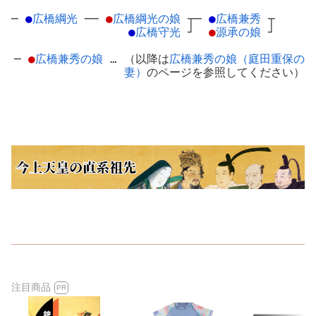
─
●
広橋綱光
─
─
●
広橋綱光の娘
┬
─
●
広橋兼秀
┬
●
広橋守光
┘
●
源承の娘
┘
─
●
広橋兼秀の娘
… （以降は
広橋兼秀の娘（庭田重保の
妻）
のページを参照してください）
注目商品
PR