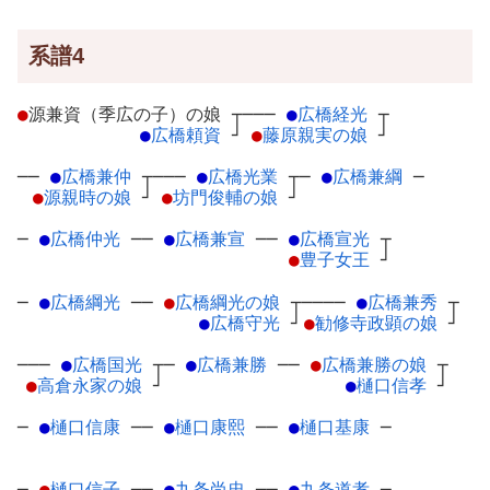
系譜4
●
源兼資（季広の子）の娘
┬
───
●
広橋経光
┬
●
広橋頼資
┘
●
藤原親実の娘
┘
──
●
広橋兼仲
┬
───
●
広橋光業
┬
─
●
広橋兼綱
─
●
源親時の娘
┘
●
坊門俊輔の娘
┘
─
●
広橋仲光
─
─
●
広橋兼宣
─
─
●
広橋宣光
┬
●
豊子女王
┘
─
●
広橋綱光
─
─
●
広橋綱光の娘
┬
────
●
広橋兼秀
┬
●
広橋守光
┘
●
勧修寺政顕の娘
┘
───
●
広橋国光
┬
─
●
広橋兼勝
─
─
●
広橋兼勝の娘
┬
●
高倉永家の娘
┘
●
樋口信孝
┘
─
●
樋口信康
─
─
●
樋口康熙
─
─
●
樋口基康
─
─
●
樋口信子
┬
─
●
九条尚忠
┬
─
●
九条道孝
┬