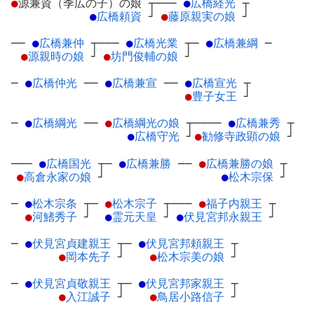
●
源兼資（季広の子）の娘
┬
───
●
広橋経光
┬
●
広橋頼資
┘
●
藤原親実の娘
┘
──
●
広橋兼仲
┬
───
●
広橋光業
┬
─
●
広橋兼綱
─
●
源親時の娘
┘
●
坊門俊輔の娘
┘
─
●
広橋仲光
─
─
●
広橋兼宣
─
─
●
広橋宣光
┬
●
豊子女王
┘
─
●
広橋綱光
─
─
●
広橋綱光の娘
┬
────
●
広橋兼秀
┬
●
広橋守光
┘
●
勧修寺政顕の娘
┘
───
●
広橋国光
┬
─
●
広橋兼勝
─
─
●
広橋兼勝の娘
┬
●
高倉永家の娘
┘
●
松木宗保
┘
─
●
松木宗条
┬
─
●
松木宗子
┬
───
●
福子内親王
┬
●
河鰭秀子
┘
●
霊元天皇
┘
●
伏見宮邦永親王
┘
─
●
伏見宮貞建親王
┬
─
●
伏見宮邦頼親王
┬
●
岡本先子
┘
●
松木宗美の娘
┘
─
●
伏見宮貞敬親王
┬
─
●
伏見宮邦家親王
┬
●
入江誠子
┘
●
鳥居小路信子
┘