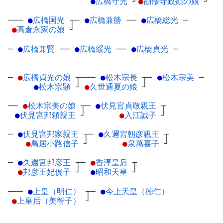
●
広橋守光
┘
●
勧修寺政顕の娘
┘
───
●
広橋国光
┬
─
●
広橋兼勝
─
─
●
広橋総光
─
●
高倉永家の娘
┘
─
●
広橋兼賢
─
─
●
広橋綏光
─
─
●
広橋貞光
─
─
●
広橋貞光の娘
┬
───
●
松木宗長
┬
─
●
松木宗美
─
●
松木宗顕
┘
●
久世通夏の娘
┘
──
●
松木宗美の娘
┬
─
●
伏見宮貞敬親王
┬
●
伏見宮邦頼親王
┘
●
入江誠子
┘
─
●
伏見宮邦家親王
┬
─
●
久邇宮朝彦親王
┬
●
鳥居小路信子
┘
●
泉萬喜子
┘
─
●
久邇宮邦彦王
┬
─
●
香淳皇后
┬
●
邦彦王妃俔子
┘
●
昭和天皇
┘
───
●
上皇（明仁）
┬
─
●
今上天皇（徳仁）
●
上皇后（美智子）
┘