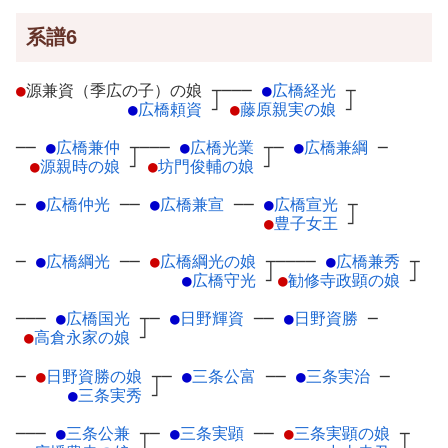
系譜6
●
源兼資（季広の子）の娘
┬
───
●
広橋経光
┬
●
広橋頼資
┘
●
藤原親実の娘
┘
──
●
広橋兼仲
┬
───
●
広橋光業
┬
─
●
広橋兼綱
─
●
源親時の娘
┘
●
坊門俊輔の娘
┘
─
●
広橋仲光
─
─
●
広橋兼宣
─
─
●
広橋宣光
┬
●
豊子女王
┘
─
●
広橋綱光
─
─
●
広橋綱光の娘
┬
────
●
広橋兼秀
┬
●
広橋守光
┘
●
勧修寺政顕の娘
┘
───
●
広橋国光
┬
─
●
日野輝資
─
─
●
日野資勝
─
●
高倉永家の娘
┘
─
●
日野資勝の娘
┬
─
●
三条公富
─
─
●
三条実治
─
●
三条実秀
┘
───
●
三条公兼
┬
─
●
三条実顕
─
─
●
三条実顕の娘
┬