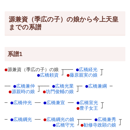
源兼資（季広の子）の娘から今上天皇
までの系譜
系譜1
●
源兼資（季広の子）の娘
┬
───
●
広橋経光
┬
●
広橋頼資
┘
●
藤原親実の娘
┘
──
●
広橋兼仲
┬
───
●
広橋光業
┬
─
●
広橋兼綱
─
●
源親時の娘
┘
●
坊門俊輔の娘
┘
─
●
広橋仲光
─
─
●
広橋兼宣
─
─
●
広橋宣光
┬
●
豊子女王
┘
─
●
広橋綱光
─
─
●
広橋綱光の娘
┬
────
●
広橋兼秀
┬
●
広橋守光
┘
●
勧修寺政顕の娘
┘