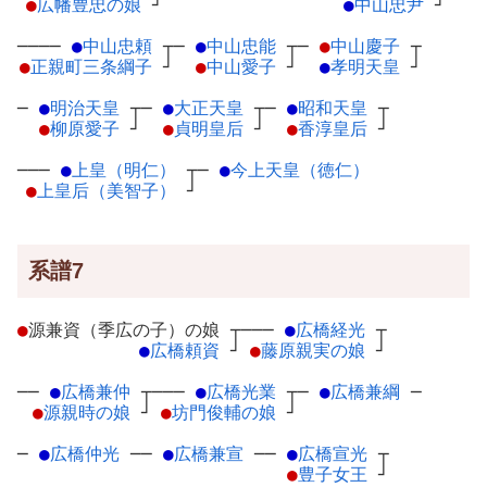
●
広幡豊忠の娘
┘
●
中山忠尹
┘
────
●
中山忠頼
┬
─
●
中山忠能
┬
─
●
中山慶子
┬
●
正親町三条綱子
┘
●
中山愛子
┘
●
孝明天皇
┘
─
●
明治天皇
┬
─
●
大正天皇
┬
─
●
昭和天皇
┬
●
柳原愛子
┘
●
貞明皇后
┘
●
香淳皇后
┘
───
●
上皇（明仁）
┬
─
●
今上天皇（徳仁）
●
上皇后（美智子）
┘
系譜7
●
源兼資（季広の子）の娘
┬
───
●
広橋経光
┬
●
広橋頼資
┘
●
藤原親実の娘
┘
──
●
広橋兼仲
┬
───
●
広橋光業
┬
─
●
広橋兼綱
─
●
源親時の娘
┘
●
坊門俊輔の娘
┘
─
●
広橋仲光
─
─
●
広橋兼宣
─
─
●
広橋宣光
┬
●
豊子女王
┘