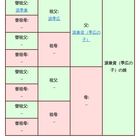
曽祖父:
源季兼
祖父:
源季広
曾祖母:
父:
–
源兼資（季広の
曽祖父:
子）
–
祖母
:
–
曾祖母:
–
源兼資（季広の
子）の娘
曽祖父:
–
祖父
:
–
曾祖母:
–
母:
–
曽祖父:
–
祖母
:
–
曾祖母:
–