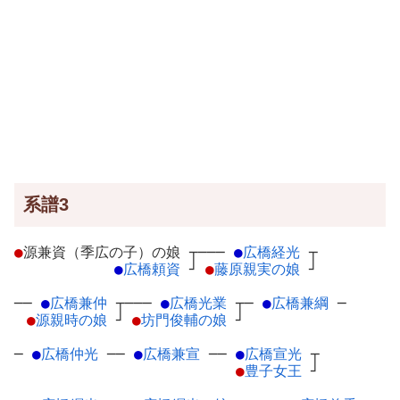
系譜3
●
源兼資（季広の子）の娘
┬
───
●
広橋経光
┬
●
広橋頼資
┘
●
藤原親実の娘
┘
──
●
広橋兼仲
┬
───
●
広橋光業
┬
─
●
広橋兼綱
─
●
源親時の娘
┘
●
坊門俊輔の娘
┘
─
●
広橋仲光
─
─
●
広橋兼宣
─
─
●
広橋宣光
┬
●
豊子女王
┘