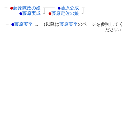
─
●
藤原陳政の娘
┬
───
●
藤原公成
┬
●
藤原実成
┘
●
藤原定佐の娘
┘
─
●
藤原実季
… （以降は
藤原実季
のページを参照してく
ださい）