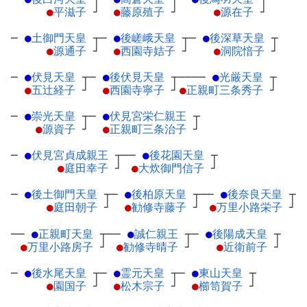
●
平滋子
┘
●
藤原殖子
┘
●
源在子
┘
─
●
土御門天皇
┬
─
●
後嵯峨天皇
┬
─
●
後深草天皇
┬
●
源通子
┘
●
西園寺姞子
┘
●
洞院愔子
┘
─
●
伏見天皇
┬
─
●
後伏見天皇
┬
────
●
光厳天皇
┬
●
五辻経子
┘
●
西園寺寧子
┘
●
正親町三条秀子
┘
─
●
崇光天皇
┬
─
●
伏見宮栄仁親王
┬
●
源資子
┘
●
正親町三条治子
┘
─
●
伏見宮貞成親王
┬
──
●
後花園天皇
┬
●
庭田幸子
┘
●
大炊御門信子
┘
─
●
後土御門天皇
┬
─
●
後柏原天皇
┬
──
●
後奈良天皇
┬
●
庭田朝子
┘
●
勧修寺藤子
┘
●
万里小路栄子
┘
──
●
正親町天皇
┬
──
●
誠仁親王
┬
─
●
後陽成天皇
┬
●
万里小路房子
┘
●
勧修寺晴子
┘
●
近衛前子
┘
─
●
後水尾天皇
┬
─
●
霊元天皇
┬
─
●
東山天皇
┬
●
園国子
┘
●
松木宗子
┘
●
櫛笥賀子
┘