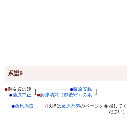
系譜9
●
源友貞の娘
┬
────────
●
藤原安親
┬
●
藤原中正
┘
●
藤原清兼（越後守）の娘
┘
─
●
藤原為盛
… （以降は
藤原為盛
のページを参照してく
ださい）