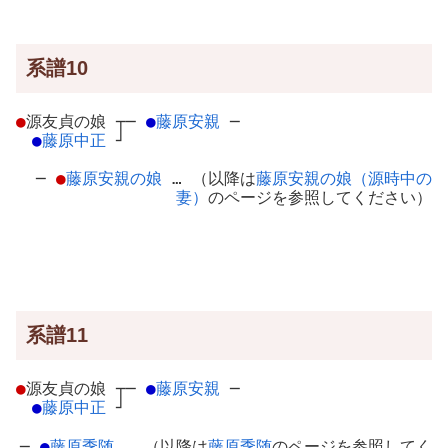
系譜10
●
源友貞の娘
┬
─
●
藤原安親
─
●
藤原中正
┘
─
●
藤原安親の娘
… （以降は
藤原安親の娘（源時中の
妻）
のページを参照してください）
系譜11
●
源友貞の娘
┬
─
●
藤原安親
─
●
藤原中正
┘
─
●
藤原季随
… （以降は
藤原季随
のページを参照してく