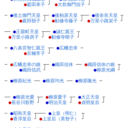
●
庭田幸子
┘
●
大炊御門信子
┘
─
●
後土御門天皇
┬
─
●
後柏原天皇
┬
──
●
後奈良天皇
┬
●
庭田朝子
┘
●
勧修寺藤子
┘
●
万里小路栄子
┘
──
●
正親町天皇
┬
──
●
誠仁親王
┬
●
万里小路房子
┘
●
勧修寺晴子
┘
─
●
八条宮智仁親王
┬
─
●
広幡忠幸
─
●
京極常子
┘
─
●
広幡忠幸の娘
┬
─
●
織田信休
─
─
●
織田信休の娘
┬
●
織田信武
┘
●
柳原光綱
┘
─
●
柳原紀光
─
─
●
柳原均光
─
─
●
柳原隆光
─
──
●
柳原光愛
┬
─
●
柳原愛子
┬
─
●
大正天皇
┬
●
長谷川歌野
┘
●
明治天皇
┘
●
貞明皇后
┘
─
●
昭和天皇
┬
───
●
上皇（明仁）
┬
●
香淳皇后
┘
●
上皇后（美智子）
┘