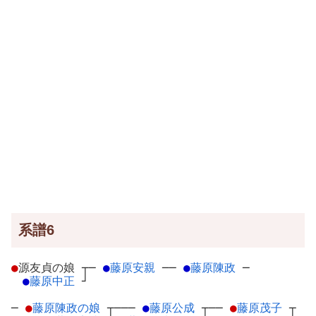
系譜6
●
源友貞の娘
┬
─
●
藤原安親
─
─
●
藤原陳政
─
●
藤原中正
┘
─
●
藤原陳政の娘
┬
───
●
藤原公成
┬
──
●
藤原茂子
┬