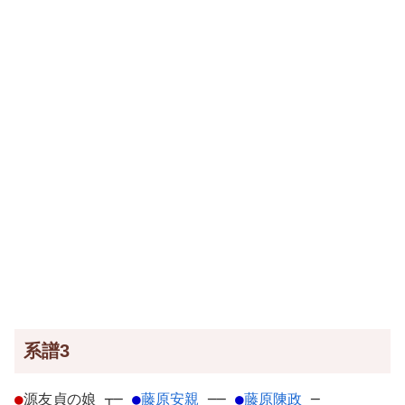
系譜3
●
源友貞の娘
┬
─
●
藤原安親
─
─
●
藤原陳政
─