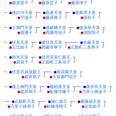
●
藤原賢子
┘
●
藤原苡子
┘
●
藤原璋子
┘
─
●
後白河天皇
┬
─
●
高倉天皇
┬
─
●
後鳥羽天皇
┬
●
平滋子
┘
●
藤原殖子
┘
●
源在子
┘
─
●
土御門天皇
┬
─
●
後嵯峨天皇
┬
─
●
後深草天皇
┬
●
源通子
┘
●
西園寺姞子
┘
●
洞院愔子
┘
─
●
伏見天皇
┬
─
●
後伏見天皇
┬
────
●
光厳天皇
┬
●
五辻経子
┘
●
西園寺寧子
┘
●
正親町三条秀子
┘
─
●
崇光天皇
┬
─
●
伏見宮栄仁親王
┬
●
源資子
┘
●
正親町三条治子
┘
─
●
伏見宮貞成親王
┬
──
●
後花園天皇
┬
●
庭田幸子
┘
●
大炊御門信子
┘
─
●
後土御門天皇
┬
─
●
後柏原天皇
┬
──
●
後奈良天皇
┬
●
庭田朝子
┘
●
勧修寺藤子
┘
●
万里小路栄子
┘
──
●
正親町天皇
┬
──
●
誠仁親王
┬
─
●
後陽成天皇
┬
●
万里小路房子
┘
●
勧修寺晴子
┘
●
近衛前子
┘