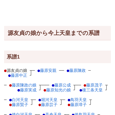
源友貞の娘から今上天皇までの系譜
系譜1
●
源友貞の娘
┬
─
●
藤原安親
─
─
●
藤原陳政
─
●
藤原中正
┘
─
●
藤原陳政の娘
┬
───
●
藤原公成
┬
──
●
藤原茂子
┬
●
藤原実成
┘
●
藤原知光の娘
┘
●
後三条天皇
┘
─
●
白河天皇
┬
─
●
堀河天皇
┬
─
●
鳥羽天皇
┬
●
藤原賢子
┘
●
藤原苡子
┘
●
藤原璋子
┘
─
●
後白河天皇
┬
─
●
高倉天皇
┬
─
●
後鳥羽天皇
┬