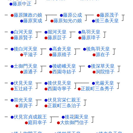
●
藤原中正
┘
─
●
藤原陳政の娘
┬
───
●
藤原公成
┬
──
●
藤原茂子
┬
●
藤原実成
┘
●
藤原知光の娘
┘
●
後三条天皇
┘
─
●
白河天皇
┬
─
●
堀河天皇
┬
─
●
鳥羽天皇
┬
●
藤原賢子
┘
●
藤原苡子
┘
●
藤原璋子
┘
─
●
後白河天皇
┬
─
●
高倉天皇
┬
─
●
後鳥羽天皇
┬
●
平滋子
┘
●
藤原殖子
┘
●
源在子
┘
─
●
土御門天皇
┬
─
●
後嵯峨天皇
┬
─
●
後深草天皇
┬
●
源通子
┘
●
西園寺姞子
┘
●
洞院愔子
┘
─
●
伏見天皇
┬
─
●
後伏見天皇
┬
────
●
光厳天皇
┬
●
五辻経子
┘
●
西園寺寧子
┘
●
正親町三条秀子
┘
─
●
崇光天皇
┬
─
●
伏見宮栄仁親王
┬
●
源資子
┘
●
正親町三条治子
┘
─
●
伏見宮貞成親王
┬
──
●
後花園天皇
┬
●
庭田幸子
┘
●
大炊御門信子
┘