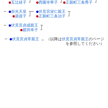
●
五辻経子
┘
●
西園寺寧子
┘
●
正親町三条秀子
┘
─
●
崇光天皇
┬
─
●
伏見宮栄仁親王
┬
●
源資子
┘
●
正親町三条治子
┘
─
●
伏見宮貞成親王
┬
●
庭田幸子
┘
─
●
伏見宮貞常親王
… （以降は
伏見宮貞常親王
のページ
を参照してください）