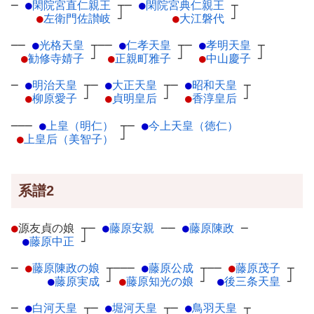
─
●
閑院宮直仁親王
┬
─
●
閑院宮典仁親王
┬
●
左衛門佐讃岐
┘
●
大江磐代
┘
──
●
光格天皇
┬
──
●
仁孝天皇
┬
─
●
孝明天皇
┬
●
勧修寺婧子
┘
●
正親町雅子
┘
●
中山慶子
┘
─
●
明治天皇
┬
─
●
大正天皇
┬
─
●
昭和天皇
┬
●
柳原愛子
┘
●
貞明皇后
┘
●
香淳皇后
┘
───
●
上皇（明仁）
┬
─
●
今上天皇（徳仁）
●
上皇后（美智子）
┘
系譜2
●
源友貞の娘
┬
─
●
藤原安親
─
─
●
藤原陳政
─
●
藤原中正
┘
─
●
藤原陳政の娘
┬
───
●
藤原公成
┬
──
●
藤原茂子
┬
●
藤原実成
┘
●
藤原知光の娘
┘
●
後三条天皇
┘
─
●
白河天皇
┬
─
●
堀河天皇
┬
─
●
鳥羽天皇
┬