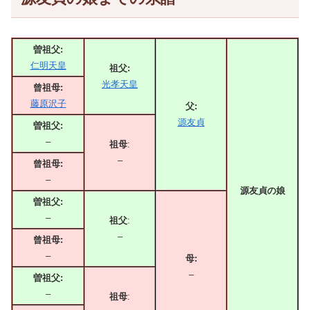
曽祖父:
仁明天皇
祖父:
光孝天皇
曾祖母:
藤原沢子
父:
源友貞
曽祖父:
–
祖母
:
–
曾祖母:
–
源友貞の娘
曽祖父:
–
祖父
:
–
曾祖母:
–
母:
–
曽祖父:
–
祖母
: