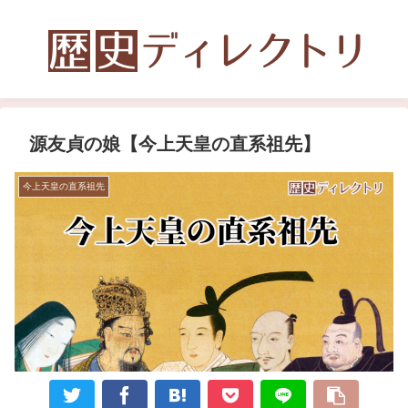
源友貞の娘【今上天皇の直系祖先】
今上天皇の直系祖先