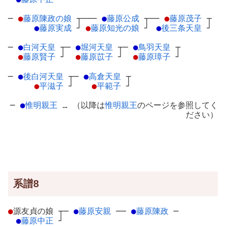
─
●
藤原陳政の娘
┬
───
●
藤原公成
┬
──
●
藤原茂子
┬
●
藤原実成
┘
●
藤原知光の娘
┘
●
後三条天皇
┘
─
●
白河天皇
┬
─
●
堀河天皇
┬
─
●
鳥羽天皇
┬
●
藤原賢子
┘
●
藤原苡子
┘
●
藤原璋子
┘
─
●
後白河天皇
┬
─
●
高倉天皇
┬
●
平滋子
┘
●
平範子
┘
─
●
惟明親王
… （以降は
惟明親王
のページを参照してく
ださい）
系譜8
●
源友貞の娘
┬
─
●
藤原安親
─
─
●
藤原陳政
─
●
藤原中正
┘