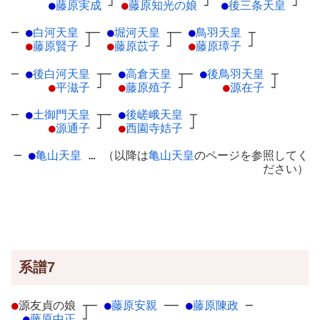
●
藤原実成
┘
●
藤原知光の娘
┘
●
後三条天皇
┘
─
●
白河天皇
┬
─
●
堀河天皇
┬
─
●
鳥羽天皇
┬
●
藤原賢子
┘
●
藤原苡子
┘
●
藤原璋子
┘
─
●
後白河天皇
┬
─
●
高倉天皇
┬
─
●
後鳥羽天皇
┬
●
平滋子
┘
●
藤原殖子
┘
●
源在子
┘
─
●
土御門天皇
┬
─
●
後嵯峨天皇
┬
●
源通子
┘
●
西園寺姞子
┘
─
●
亀山天皇
… （以降は
亀山天皇
のページを参照してく
ださい）
系譜7
●
源友貞の娘
┬
─
●
藤原安親
─
─
●
藤原陳政
─
●
藤原中正
┘