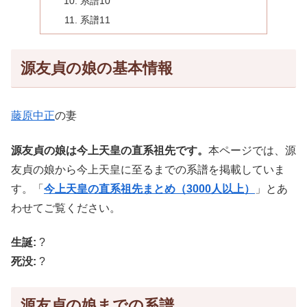
系譜10
系譜11
源友貞の娘の基本情報
藤原中正
の妻
源友貞の娘は今上天皇の直系祖先です。
本ページでは、源
友貞の娘から今上天皇に至るまでの系譜を掲載していま
す。「
今上天皇の直系祖先まとめ（3000人以上）
」とあ
わせてご覧ください。
生誕:
?
死没:
?
源友貞の娘までの系譜