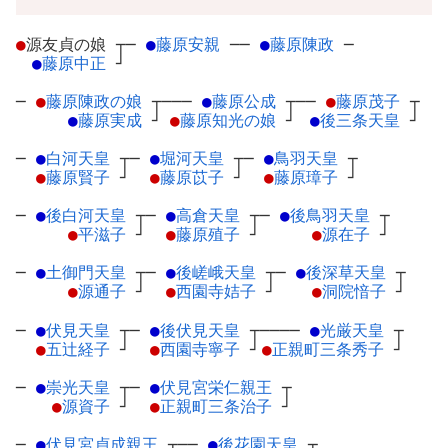
●
源友貞の娘
┬
─
●
藤原安親
─
─
●
藤原陳政
─
●
藤原中正
┘
─
●
藤原陳政の娘
┬
───
●
藤原公成
┬
──
●
藤原茂子
┬
●
藤原実成
┘
●
藤原知光の娘
┘
●
後三条天皇
┘
─
●
白河天皇
┬
─
●
堀河天皇
┬
─
●
鳥羽天皇
┬
●
藤原賢子
┘
●
藤原苡子
┘
●
藤原璋子
┘
─
●
後白河天皇
┬
─
●
高倉天皇
┬
─
●
後鳥羽天皇
┬
●
平滋子
┘
●
藤原殖子
┘
●
源在子
┘
─
●
土御門天皇
┬
─
●
後嵯峨天皇
┬
─
●
後深草天皇
┬
●
源通子
┘
●
西園寺姞子
┘
●
洞院愔子
┘
─
●
伏見天皇
┬
─
●
後伏見天皇
┬
────
●
光厳天皇
┬
●
五辻経子
┘
●
西園寺寧子
┘
●
正親町三条秀子
┘
─
●
崇光天皇
┬
─
●
伏見宮栄仁親王
┬
●
源資子
┘
●
正親町三条治子
┘
─
●
伏見宮貞成親王
┬
──
●
後花園天皇
┬