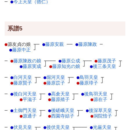
─
●
今上天皇（徳仁）
系譜5
●
源友貞の娘
┬
─
●
藤原安親
─
─
●
藤原陳政
─
●
藤原中正
┘
─
●
藤原陳政の娘
┬
───
●
藤原公成
┬
──
●
藤原茂子
┬
●
藤原実成
┘
●
藤原知光の娘
┘
●
後三条天皇
┘
─
●
白河天皇
┬
─
●
堀河天皇
┬
─
●
鳥羽天皇
┬
●
藤原賢子
┘
●
藤原苡子
┘
●
藤原璋子
┘
─
●
後白河天皇
┬
─
●
高倉天皇
┬
─
●
後鳥羽天皇
┬
●
平滋子
┘
●
藤原殖子
┘
●
源在子
┘
─
●
土御門天皇
┬
─
●
後嵯峨天皇
┬
─
●
後深草天皇
┬
●
源通子
┘
●
西園寺姞子
┘
●
洞院愔子
┘
─
●
伏見天皇
┬
─
●
後伏見天皇
┬
────
●
光厳天皇
┬