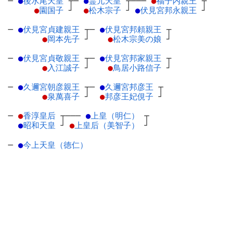
─
●
後水尾天皇
┬
─
●
霊元天皇
┬
───
●
福子内親王
┬
●
園国子
┘
●
松木宗子
┘
●
伏見宮邦永親王
┘
─
●
伏見宮貞建親王
┬
─
●
伏見宮邦頼親王
┬
●
岡本先子
┘
●
松木宗美の娘
┘
─
●
伏見宮貞敬親王
┬
─
●
伏見宮邦家親王
┬
●
入江誠子
┘
●
鳥居小路信子
┘
─
●
久邇宮朝彦親王
┬
─
●
久邇宮邦彦王
┬
●
泉萬喜子
┘
●
邦彦王妃俔子
┘
─
●
香淳皇后
┬
───
●
上皇（明仁）
┬
●
昭和天皇
┘
●
上皇后（美智子）
┘
─
●
今上天皇（徳仁）