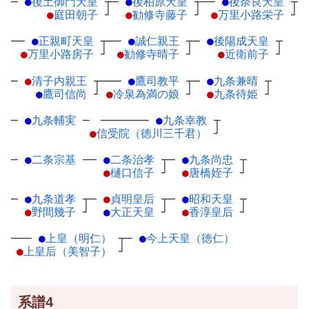
─
●
後土御門天皇
┬
─
●
後柏原天皇
┬
──
●
後奈良天皇
┬
●
庭田朝子
┘
●
勧修寺藤子
┘
●
万里小路栄子
┘
──
●
正親町天皇
┬
──
●
誠仁親王
┬
─
●
後陽成天皇
┬
●
万里小路房子
┘
●
勧修寺晴子
┘
●
近衛前子
┘
─
●
清子内親王
┬
───
●
鷹司教平
┬
─
●
九条兼晴
┬
●
鷹司信尚
┘
●
冷泉為満の娘
┘
●
九条待姫
┘
─
●
九条輔実
─
───────
●
九条幸教
┬
●
信受院（徳川三千君）
┘
─
●
二条宗基
─
─
●
二条治孝
┬
─
●
九条尚忠
┬
●
樋口信子
┘
●
唐橋姪子
┘
─
●
九条道孝
┬
─
●
貞明皇后
┬
─
●
昭和天皇
┬
●
野間幾子
┘
●
大正天皇
┘
●
香淳皇后
┘
───
●
上皇（明仁）
┬
─
●
今上天皇（徳仁）
●
上皇后（美智子）
┘
系譜4