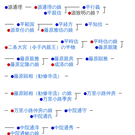
●
源通理
─
─
●
源通理の娘
┬
────
●
平行義
┬
●
平親信
┘
●
源致明の娘？
┘
───
●
平範国
┬
────
●
平経方
┬
─
●
平知信
─
●
源章任の娘
┘
●
藤原雅信の娘
┘
─────────────
●
平時信
┬
─
●
平時信の娘
┬
●
二条大宮（令子内親王）の半物
┘
●
藤原親隆
┘
───
●
藤原親雅
┬
─
●
藤原親房
┬
─
●
藤原顕雅
─
●
藤原定隆の娘
┘
●
成清の娘
┘
─
●
藤原顕相（勧修寺流）
─
─
●
藤原顕相（勧修寺流）の娘
┬
─
●
万里小路仲房
─
●
万里小路季房
┘
─
●
万里小路仲房の娘
┬
─
●
中院通守
─
●
中院通氏
┘
───
●
中院通淳
┬
─
●
中院通秀
─
●
中院通敏の娘
┘