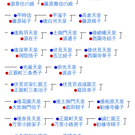
●
源章任の娘
┘
●
藤原雅信の娘
┘
──
●
平時信
┬
───
●
平滋子
┬
─
●
高倉天皇
┬
●
藤原祐子
┘
●
後白河天皇
┘
●
藤原殖子
┘
─
●
後鳥羽天皇
┬
─
●
土御門天皇
┬
─
●
後嵯峨天皇
┬
●
源在子
┘
●
源通子
┘
●
西園寺姞子
┘
─
●
後深草天皇
┬
─
●
伏見天皇
┬
─
●
後伏見天皇
┬
●
洞院愔子
┘
●
五辻経子
┘
●
西園寺寧子
┘
────
●
光厳天皇
┬
─
●
崇光天皇
┬
●
正親町三条秀子
┘
●
源資子
┘
─
●
伏見宮栄仁親王
┬
─
●
伏見宮貞成親王
┬
●
正親町三条治子
┘
●
庭田幸子
┘
──
●
後花園天皇
┬
─
●
後土御門天皇
┬
─
●
後柏原天皇
┬
●
大炊御門信子
┘
●
庭田朝子
┘
●
勧修寺藤子
┘
──
●
後奈良天皇
┬
──
●
正親町天皇
┬
──
●
誠仁親王
┬
●
万里小路栄子
┘
●
万里小路房子
┘
●
勧修寺晴子
┘