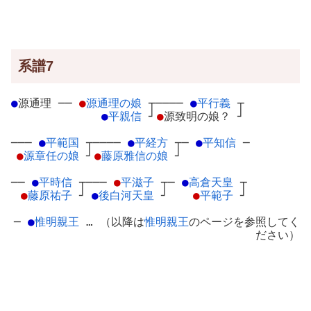
系譜7
●
源通理
─
─
●
源通理の娘
┬
────
●
平行義
┬
●
平親信
┘
●
源致明の娘？
┘
───
●
平範国
┬
────
●
平経方
┬
─
●
平知信
─
●
源章任の娘
┘
●
藤原雅信の娘
┘
──
●
平時信
┬
───
●
平滋子
┬
─
●
高倉天皇
┬
●
藤原祐子
┘
●
後白河天皇
┘
●
平範子
┘
─
●
惟明親王
… （以降は
惟明親王
のページを参照してく
ださい）