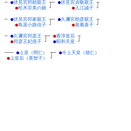
─
●
伏見宮邦頼親王
┬
─
●
伏見宮貞敬親王
┬
●
松木宗美の娘
┘
●
入江誠子
┘
─
●
伏見宮邦家親王
┬
─
●
久邇宮朝彦親王
┬
●
鳥居小路信子
┘
●
泉萬喜子
┘
─
●
久邇宮邦彦王
┬
─
●
香淳皇后
┬
●
邦彦王妃俔子
┘
●
昭和天皇
┘
───
●
上皇（明仁）
┬
─
●
今上天皇（徳仁）
●
上皇后（美智子）
┘