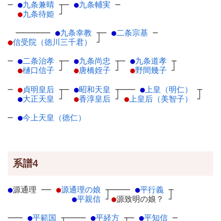
─
●
九条兼晴
┬
─
●
九条輔実
─
●
九条待姫
┘
───────
●
九条幸教
┬
─
●
二条宗基
─
●
信受院（徳川三千君）
┘
─
●
二条治孝
┬
─
●
九条尚忠
┬
─
●
九条道孝
┬
●
樋口信子
┘
●
唐橋姪子
┘
●
野間幾子
┘
─
●
貞明皇后
┬
─
●
昭和天皇
┬
───
●
上皇（明仁）
┬
●
大正天皇
┘
●
香淳皇后
┘
●
上皇后（美智子）
┘
─
●
今上天皇（徳仁）
系譜4
●
源通理
─
─
●
源通理の娘
┬
────
●
平行義
┬
●
平親信
┘
●
源致明の娘？
┘
───
●
平範国
┬
────
●
平経方
┬
─
●
平知信
─