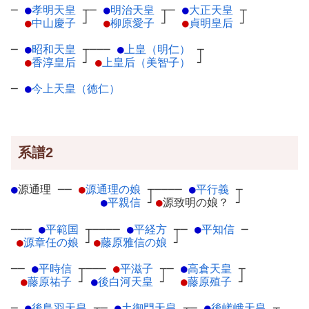
─
●
孝明天皇
┬
─
●
明治天皇
┬
─
●
大正天皇
┬
●
中山慶子
┘
●
柳原愛子
┘
●
貞明皇后
┘
─
●
昭和天皇
┬
───
●
上皇（明仁）
┬
●
香淳皇后
┘
●
上皇后（美智子）
┘
─
●
今上天皇（徳仁）
系譜2
●
源通理
─
─
●
源通理の娘
┬
────
●
平行義
┬
●
平親信
┘
●
源致明の娘？
┘
───
●
平範国
┬
────
●
平経方
┬
─
●
平知信
─
●
源章任の娘
┘
●
藤原雅信の娘
┘
──
●
平時信
┬
───
●
平滋子
┬
─
●
高倉天皇
┬
●
藤原祐子
┘
●
後白河天皇
┘
●
藤原殖子
┘
─
●
後鳥羽天皇
┬
─
●
土御門天皇
┬
─
●
後嵯峨天皇
┬