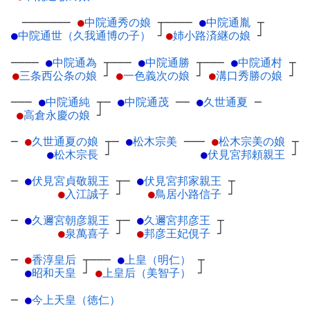
───────
●
中院通秀の娘
┬
────
●
中院通胤
┬
●
中院通世（久我通博の子）
┘
●
姉小路済継の娘
┘
────
●
中院通為
┬
───
●
中院通勝
┬
───
●
中院通村
┬
●
三条西公条の娘
┘
●
一色義次の娘
┘
●
溝口秀勝の娘
┘
───
●
中院通純
┬
─
●
中院通茂
─
─
●
久世通夏
─
●
高倉永慶の娘
┘
─
●
久世通夏の娘
┬
─
●
松木宗美
─
──
●
松木宗美の娘
┬
●
松木宗長
┘
●
伏見宮邦頼親王
┘
─
●
伏見宮貞敬親王
┬
─
●
伏見宮邦家親王
┬
●
入江誠子
┘
●
鳥居小路信子
┘
─
●
久邇宮朝彦親王
┬
─
●
久邇宮邦彦王
┬
●
泉萬喜子
┘
●
邦彦王妃俔子
┘
─
●
香淳皇后
┬
───
●
上皇（明仁）
┬
●
昭和天皇
┘
●
上皇后（美智子）
┘
─
●
今上天皇（徳仁）