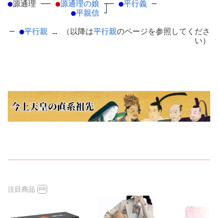
●
源通理
─
─
●
源通理の娘
┬
─
●
平行義
─
●
平親信
┘
─
●
平行親
… （以降は
平行親
のページを参照してくださ
い）
注目商品
PR