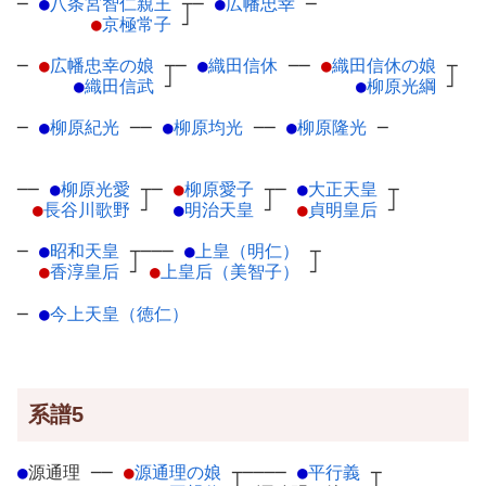
─
●
八条宮智仁親王
┬
─
●
広幡忠幸
─
●
京極常子
┘
─
●
広幡忠幸の娘
┬
─
●
織田信休
─
─
●
織田信休の娘
┬
●
織田信武
┘
●
柳原光綱
┘
─
●
柳原紀光
─
─
●
柳原均光
─
─
●
柳原隆光
─
──
●
柳原光愛
┬
─
●
柳原愛子
┬
─
●
大正天皇
┬
●
長谷川歌野
┘
●
明治天皇
┘
●
貞明皇后
┘
─
●
昭和天皇
┬
───
●
上皇（明仁）
┬
●
香淳皇后
┘
●
上皇后（美智子）
┘
─
●
今上天皇（徳仁）
系譜5
●
源通理
─
─
●
源通理の娘
┬
────
●
平行義
┬