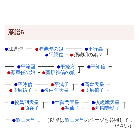
系譜6
●
源通理
─
─
●
源通理の娘
┬
────
●
平行義
┬
●
平親信
┘
●
源致明の娘？
┘
───
●
平範国
┬
────
●
平経方
┬
─
●
平知信
─
●
源章任の娘
┘
●
藤原雅信の娘
┘
──
●
平時信
┬
───
●
平滋子
┬
─
●
高倉天皇
┬
●
藤原祐子
┘
●
後白河天皇
┘
●
藤原殖子
┘
─
●
後鳥羽天皇
┬
─
●
土御門天皇
┬
─
●
後嵯峨天皇
┬
●
源在子
┘
●
源通子
┘
●
西園寺姞子
┘
─
●
亀山天皇
… （以降は
亀山天皇
のページを参照してく
ださい）