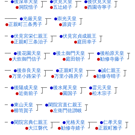
─
●
後深草天皇
┬
─
●
伏見天皇
┬
─
●
後伏見天皇
┬
●
洞院愔子
┘
●
五辻経子
┘
●
西園寺寧子
┘
────
●
光厳天皇
┬
─
●
崇光天皇
┬
●
正親町三条秀子
┘
●
源資子
┘
─
●
伏見宮栄仁親王
┬
─
●
伏見宮貞成親王
┬
●
正親町三条治子
┘
●
庭田幸子
┘
──
●
後花園天皇
┬
─
●
後土御門天皇
┬
─
●
後柏原天皇
┬
●
大炊御門信子
┘
●
庭田朝子
┘
●
勧修寺藤子
┘
──
●
後奈良天皇
┬
──
●
正親町天皇
┬
──
●
誠仁親王
┬
●
万里小路栄子
┘
●
万里小路房子
┘
●
勧修寺晴子
┘
─
●
後陽成天皇
┬
─
●
後水尾天皇
┬
─
●
霊元天皇
┬
●
近衛前子
┘
●
園国子
┘
●
松木宗子
┘
─
●
東山天皇
┬
─
●
閑院宮直仁親王
┬
●
櫛笥賀子
┘
●
左衛門佐讃岐
┘
─
●
閑院宮典仁親王
┬
──
●
光格天皇
┬
──
●
仁孝天皇
┬
●
大江磐代
┘
●
勧修寺婧子
┘
●
正親町雅子
┘