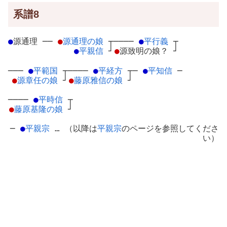
系譜8
●
源通理
─
─
●
源通理の娘
┬
────
●
平行義
┬
●
平親信
┘
●
源致明の娘？
┘
───
●
平範国
┬
────
●
平経方
┬
─
●
平知信
─
●
源章任の娘
┘
●
藤原雅信の娘
┘
────
●
平時信
┬
●
藤原基隆の娘
┘
─
●
平親宗
… （以降は
平親宗
のページを参照してくださ
い）