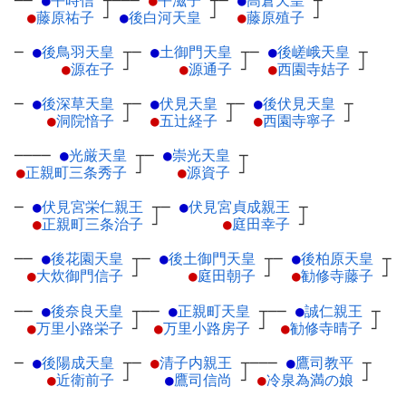
──
●
平時信
┬
───
●
平滋子
┬
─
●
高倉天皇
┬
●
藤原祐子
┘
●
後白河天皇
┘
●
藤原殖子
┘
─
●
後鳥羽天皇
┬
─
●
土御門天皇
┬
─
●
後嵯峨天皇
┬
●
源在子
┘
●
源通子
┘
●
西園寺姞子
┘
─
●
後深草天皇
┬
─
●
伏見天皇
┬
─
●
後伏見天皇
┬
●
洞院愔子
┘
●
五辻経子
┘
●
西園寺寧子
┘
────
●
光厳天皇
┬
─
●
崇光天皇
┬
●
正親町三条秀子
┘
●
源資子
┘
─
●
伏見宮栄仁親王
┬
─
●
伏見宮貞成親王
┬
●
正親町三条治子
┘
●
庭田幸子
┘
──
●
後花園天皇
┬
─
●
後土御門天皇
┬
─
●
後柏原天皇
┬
●
大炊御門信子
┘
●
庭田朝子
┘
●
勧修寺藤子
┘
──
●
後奈良天皇
┬
──
●
正親町天皇
┬
──
●
誠仁親王
┬
●
万里小路栄子
┘
●
万里小路房子
┘
●
勧修寺晴子
┘
─
●
後陽成天皇
┬
─
●
清子内親王
┬
───
●
鷹司教平
┬
●
近衛前子
┘
●
鷹司信尚
┘
●
冷泉為満の娘
┘