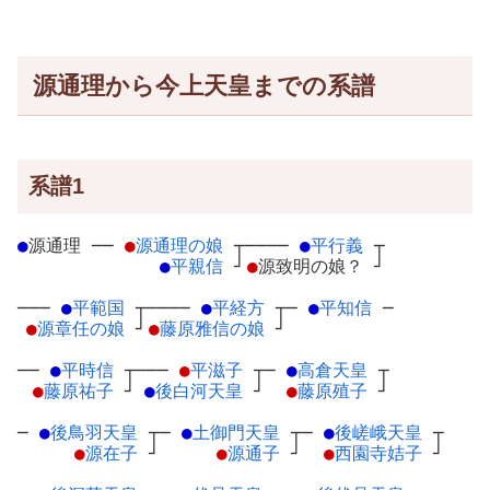
源通理から今上天皇までの系譜
系譜1
●
源通理
─
─
●
源通理の娘
┬
────
●
平行義
┬
●
平親信
┘
●
源致明の娘？
┘
───
●
平範国
┬
────
●
平経方
┬
─
●
平知信
─
●
源章任の娘
┘
●
藤原雅信の娘
┘
──
●
平時信
┬
───
●
平滋子
┬
─
●
高倉天皇
┬
●
藤原祐子
┘
●
後白河天皇
┘
●
藤原殖子
┘
─
●
後鳥羽天皇
┬
─
●
土御門天皇
┬
─
●
後嵯峨天皇
┬
●
源在子
┘
●
源通子
┘
●
西園寺姞子
┘