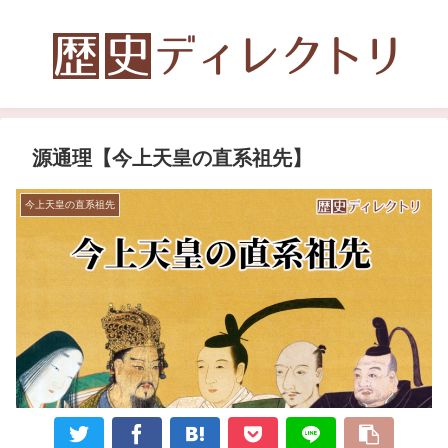
源通理【今上天皇の直系祖先】
今上天皇の直系祖先