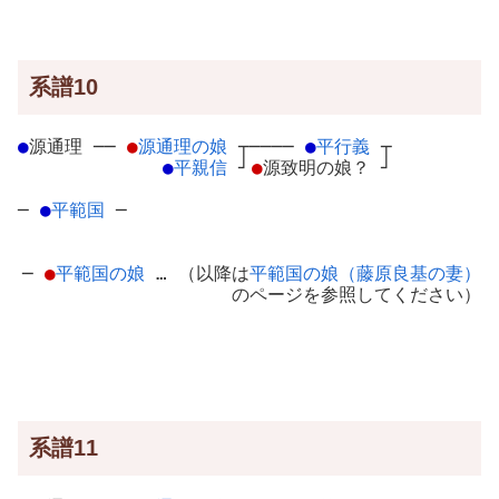
系譜10
●
源通理
─
─
●
源通理の娘
┬
────
●
平行義
┬
●
平親信
┘
●
源致明の娘？
┘
─
●
平範国
─
─
●
平範国の娘
… （以降は
平範国の娘（藤原良基の妻）
のページを参照してください）
系譜11