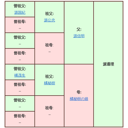
曽祖父:
源国紀
祖父:
源公忠
曾祖母:
–
父:
源信明
曽祖父:
–
祖母
:
–
曾祖母:
–
源通理
曽祖父:
橘茂生
祖父:
橘秘樹
曾祖母:
–
母:
橘秘樹の娘
曽祖父:
–
祖母
:
–
曾祖母:
–