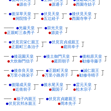
●
源在子
┘
●
源通子
┘
●
西園寺姞子
┘
─
●
後深草天皇
┬
─
●
伏見天皇
┬
─
●
後伏見天皇
┬
●
洞院愔子
┘
●
五辻経子
┘
●
西園寺寧子
┘
────
●
光厳天皇
┬
─
●
崇光天皇
┬
●
正親町三条秀子
┘
●
源資子
┘
─
●
伏見宮栄仁親王
┬
─
●
伏見宮貞成親王
┬
●
正親町三条治子
┘
●
庭田幸子
┘
──
●
後花園天皇
┬
─
●
後土御門天皇
┬
─
●
後柏原天皇
┬
●
大炊御門信子
┘
●
庭田朝子
┘
●
勧修寺藤子
┘
──
●
後奈良天皇
┬
──
●
正親町天皇
┬
──
●
誠仁親王
┬
●
万里小路栄子
┘
●
万里小路房子
┘
●
勧修寺晴子
┘
─
●
後陽成天皇
┬
─
●
後水尾天皇
┬
─
●
霊元天皇
┬
●
近衛前子
┘
●
園国子
┘
●
松木宗子
┘
───
●
福子内親王
┬
─
●
伏見宮貞建親王
┬
●
伏見宮邦永親王
┘
●
岡本先子
┘