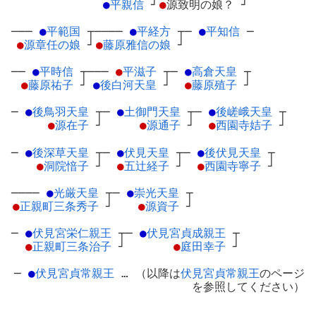
●
平親信
┘
●
源致明の娘？
┘
───
●
平範国
┬
────
●
平経方
┬
─
●
平知信
─
●
源章任の娘
┘
●
藤原雅信の娘
┘
──
●
平時信
┬
───
●
平滋子
┬
─
●
高倉天皇
┬
●
藤原祐子
┘
●
後白河天皇
┘
●
藤原殖子
┘
─
●
後鳥羽天皇
┬
─
●
土御門天皇
┬
─
●
後嵯峨天皇
┬
●
源在子
┘
●
源通子
┘
●
西園寺姞子
┘
─
●
後深草天皇
┬
─
●
伏見天皇
┬
─
●
後伏見天皇
┬
●
洞院愔子
┘
●
五辻経子
┘
●
西園寺寧子
┘
────
●
光厳天皇
┬
─
●
崇光天皇
┬
●
正親町三条秀子
┘
●
源資子
┘
─
●
伏見宮栄仁親王
┬
─
●
伏見宮貞成親王
┬
●
正親町三条治子
┘
●
庭田幸子
┘
─
●
伏見宮貞常親王
… （以降は
伏見宮貞常親王
のページ
を参照してください）