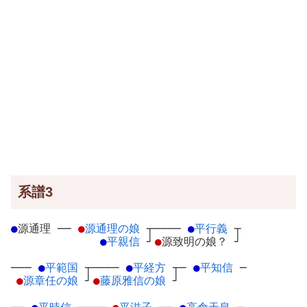
系譜3
●
源通理
─
─
●
源通理の娘
┬
────
●
平行義
┬
●
平親信
┘
●
源致明の娘？
┘
───
●
平範国
┬
────
●
平経方
┬
─
●
平知信
─
●
源章任の娘
┘
●
藤原雅信の娘
┘