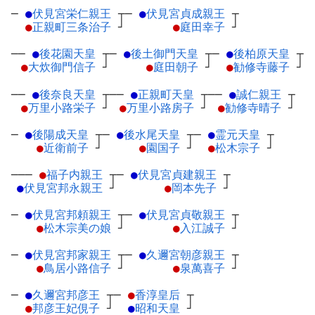
─
●
伏見宮栄仁親王
┬
─
●
伏見宮貞成親王
┬
●
正親町三条治子
┘
●
庭田幸子
┘
──
●
後花園天皇
┬
─
●
後土御門天皇
┬
─
●
後柏原天皇
┬
●
大炊御門信子
┘
●
庭田朝子
┘
●
勧修寺藤子
┘
──
●
後奈良天皇
┬
──
●
正親町天皇
┬
──
●
誠仁親王
┬
●
万里小路栄子
┘
●
万里小路房子
┘
●
勧修寺晴子
┘
─
●
後陽成天皇
┬
─
●
後水尾天皇
┬
─
●
霊元天皇
┬
●
近衛前子
┘
●
園国子
┘
●
松木宗子
┘
───
●
福子内親王
┬
─
●
伏見宮貞建親王
┬
●
伏見宮邦永親王
┘
●
岡本先子
┘
─
●
伏見宮邦頼親王
┬
─
●
伏見宮貞敬親王
┬
●
松木宗美の娘
┘
●
入江誠子
┘
─
●
伏見宮邦家親王
┬
─
●
久邇宮朝彦親王
┬
●
鳥居小路信子
┘
●
泉萬喜子
┘
─
●
久邇宮邦彦王
┬
─
●
香淳皇后
┬
●
邦彦王妃俔子
┘
●
昭和天皇
┘