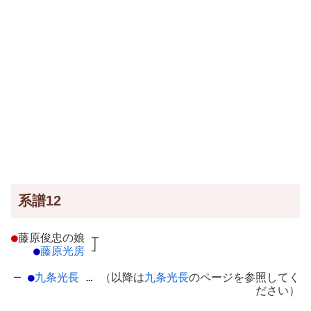
系譜12
●
藤原俊忠の娘
┬
●
藤原光房
┘
─
●
九条光長
… （以降は
九条光長
のページを参照してく
ださい）