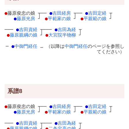
●
藤原俊忠の娘
┬
──
●
吉田経房
┬
──
●
吉田定経
┬
●
藤原光房
┘
●
平範家の娘
┘
●
平親範の娘
┘
───
●
吉田資経
┬
───
●
吉田為経
┬
●
藤原親綱の娘
┘
●
大宮院半物柳
┘
─
●
中御門経任
… （以降は
中御門経任
のページを参照し
てください）
系譜8
●
藤原俊忠の娘
┬
──
●
吉田経房
┬
──
●
吉田定経
┬
●
藤原光房
┘
●
平範家の娘
┘
●
平親範の娘
┘
───
●
吉田資経
┬
───
●
吉田為経
┬
●
藤原親綱の娘
┘
●
二条定高の娘
┘