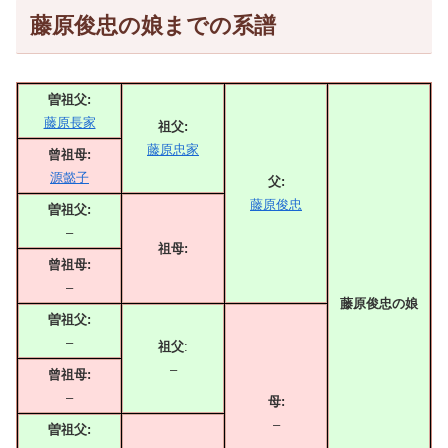
藤原俊忠の娘までの系譜
曽祖父:
藤原長家
祖父:
藤原忠家
曾祖母:
源懿子
父:
藤原俊忠
曽祖父:
–
祖母:
曾祖母:
–
藤原俊忠の娘
曽祖父:
–
祖父
:
–
曾祖母:
–
母:
–
曽祖父: