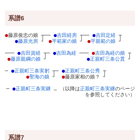
系譜6
●
藤原俊忠の娘
┬
──
●
吉田経房
┬
──
●
吉田定経
┬
●
藤原光房
┘
●
平範家の娘
┘
●
平親範の娘
┘
───
●
吉田資経
┬
─
●
吉田為経
─
──
●
吉田為経の娘
┬
●
藤原親綱の娘
┘
●
正親町三条公貫
┘
─
●
正親町三条実躬
┬
─
●
正親町三条公秀
┬
●
聖海の娘
┘
●
藤原家相の娘？
┘
─
●
正親町三条実継
… （以降は
正親町三条実継
のページ
を参照してください）
系譜7