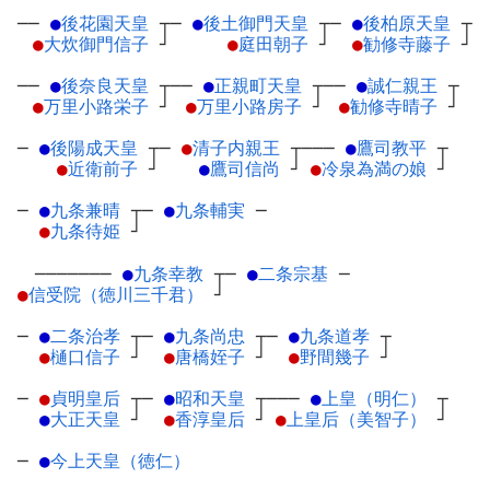
──
●
後花園天皇
┬
─
●
後土御門天皇
┬
─
●
後柏原天皇
┬
●
大炊御門信子
┘
●
庭田朝子
┘
●
勧修寺藤子
┘
──
●
後奈良天皇
┬
──
●
正親町天皇
┬
──
●
誠仁親王
┬
●
万里小路栄子
┘
●
万里小路房子
┘
●
勧修寺晴子
┘
─
●
後陽成天皇
┬
─
●
清子内親王
┬
───
●
鷹司教平
┬
●
近衛前子
┘
●
鷹司信尚
┘
●
冷泉為満の娘
┘
─
●
九条兼晴
┬
─
●
九条輔実
─
●
九条待姫
┘
───────
●
九条幸教
┬
─
●
二条宗基
─
●
信受院（徳川三千君）
┘
─
●
二条治孝
┬
─
●
九条尚忠
┬
─
●
九条道孝
┬
●
樋口信子
┘
●
唐橋姪子
┘
●
野間幾子
┘
─
●
貞明皇后
┬
─
●
昭和天皇
┬
───
●
上皇（明仁）
┬
●
大正天皇
┘
●
香淳皇后
┘
●
上皇后（美智子）
┘
─
●
今上天皇（徳仁）