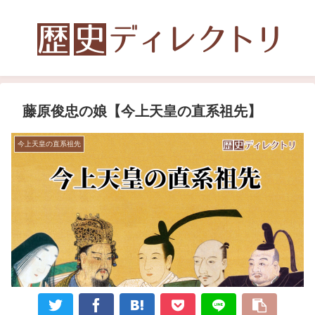
藤原俊忠の娘【今上天皇の直系祖先】
今上天皇の直系祖先