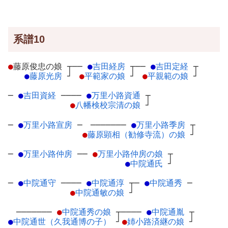
系譜10
●
藤原俊忠の娘
┬
──
●
吉田経房
┬
──
●
吉田定経
┬
●
藤原光房
┘
●
平範家の娘
┘
●
平親範の娘
┘
─
●
吉田資経
─
───
●
万里小路資通
┬
●
八幡検校宗清の娘
┘
─
●
万里小路宣房
─
───────
●
万里小路季房
┬
●
藤原顕相（勧修寺流）の娘
┘
─
●
万里小路仲房
─
─
●
万里小路仲房の娘
┬
●
中院通氏
┘
─
●
中院通守
─
───
●
中院通淳
┬
─
●
中院通秀
─
●
中院通敏の娘
┘
───────
●
中院通秀の娘
┬
────
●
中院通胤
┬
●
中院通世（久我通博の子）
┘
●
姉小路済継の娘
┘