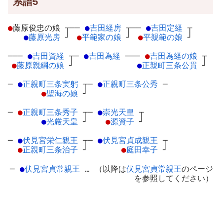
系譜5
●
藤原俊忠の娘
┬
──
●
吉田経房
┬
──
●
吉田定経
┬
●
藤原光房
┘
●
平範家の娘
┘
●
平親範の娘
┘
───
●
吉田資経
┬
─
●
吉田為経
─
──
●
吉田為経の娘
┬
●
藤原親綱の娘
┘
●
正親町三条公貫
┘
─
●
正親町三条実躬
┬
─
●
正親町三条公秀
─
●
聖海の娘
┘
─
●
正親町三条秀子
┬
─
●
崇光天皇
┬
●
光厳天皇
┘
●
源資子
┘
─
●
伏見宮栄仁親王
┬
─
●
伏見宮貞成親王
┬
●
正親町三条治子
┘
●
庭田幸子
┘
─
●
伏見宮貞常親王
… （以降は
伏見宮貞常親王
のページ
を参照してください）