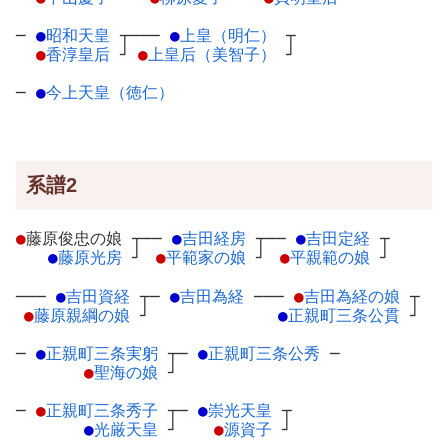
─
●
昭和天皇
┬
───
●
上皇（明仁）
┬
●
香淳皇后
┘
●
上皇后（美智子）
┘
─
●
今上天皇（徳仁）
系譜2
●
藤原俊忠の娘
┬
──
●
吉田経房
┬
──
●
吉田定経
┬
●
藤原光房
┘
●
平範家の娘
┘
●
平親範の娘
┘
───
●
吉田資経
┬
─
●
吉田為経
─
──
●
吉田為経の娘
┬
●
藤原親綱の娘
┘
●
正親町三条公貫
┘
─
●
正親町三条実躬
┬
─
●
正親町三条公秀
─
●
聖海の娘
┘
─
●
正親町三条秀子
┬
─
●
崇光天皇
┬
●
光厳天皇
┘
●
源資子
┘