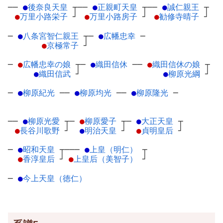
──
●
後奈良天皇
┬
──
●
正親町天皇
┬
──
●
誠仁親王
┬
●
万里小路栄子
┘
●
万里小路房子
┘
●
勧修寺晴子
┘
─
●
八条宮智仁親王
┬
─
●
広幡忠幸
─
●
京極常子
┘
─
●
広幡忠幸の娘
┬
─
●
織田信休
─
─
●
織田信休の娘
┬
●
織田信武
┘
●
柳原光綱
┘
─
●
柳原紀光
─
─
●
柳原均光
─
─
●
柳原隆光
─
──
●
柳原光愛
┬
─
●
柳原愛子
┬
─
●
大正天皇
┬
●
長谷川歌野
┘
●
明治天皇
┘
●
貞明皇后
┘
─
●
昭和天皇
┬
───
●
上皇（明仁）
┬
●
香淳皇后
┘
●
上皇后（美智子）
┘
─
●
今上天皇（徳仁）