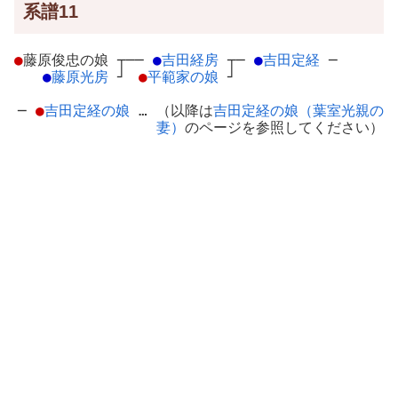
系譜11
●
藤原俊忠の娘
┬
──
●
吉田経房
┬
─
●
吉田定経
─
●
藤原光房
┘
●
平範家の娘
┘
─
●
吉田定経の娘
… （以降は
吉田定経の娘（葉室光親の
妻）
のページを参照してください）