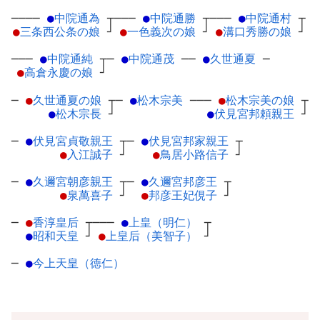
────
●
中院通為
┬
───
●
中院通勝
┬
───
●
中院通村
┬
●
三条西公条の娘
┘
●
一色義次の娘
┘
●
溝口秀勝の娘
┘
───
●
中院通純
┬
─
●
中院通茂
─
─
●
久世通夏
─
●
高倉永慶の娘
┘
─
●
久世通夏の娘
┬
─
●
松木宗美
─
──
●
松木宗美の娘
┬
●
松木宗長
┘
●
伏見宮邦頼親王
┘
─
●
伏見宮貞敬親王
┬
─
●
伏見宮邦家親王
┬
●
入江誠子
┘
●
鳥居小路信子
┘
─
●
久邇宮朝彦親王
┬
─
●
久邇宮邦彦王
┬
●
泉萬喜子
┘
●
邦彦王妃俔子
┘
─
●
香淳皇后
┬
───
●
上皇（明仁）
┬
●
昭和天皇
┘
●
上皇后（美智子）
┘
─
●
今上天皇（徳仁）