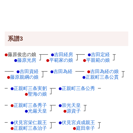
系譜3
●
藤原俊忠の娘
┬
──
●
吉田経房
┬
──
●
吉田定経
┬
●
藤原光房
┘
●
平範家の娘
┘
●
平親範の娘
┘
───
●
吉田資経
┬
─
●
吉田為経
─
──
●
吉田為経の娘
┬
●
藤原親綱の娘
┘
●
正親町三条公貫
┘
─
●
正親町三条実躬
┬
─
●
正親町三条公秀
─
●
聖海の娘
┘
─
●
正親町三条秀子
┬
─
●
崇光天皇
┬
●
光厳天皇
┘
●
源資子
┘
─
●
伏見宮栄仁親王
┬
─
●
伏見宮貞成親王
┬
●
正親町三条治子
┘
●
庭田幸子
┘