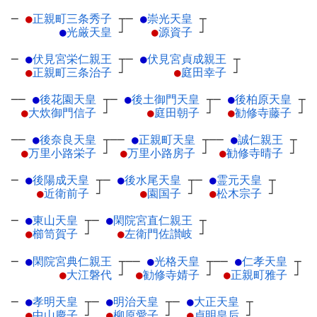
─
●
正親町三条秀子
┬
─
●
崇光天皇
┬
●
光厳天皇
┘
●
源資子
┘
─
●
伏見宮栄仁親王
┬
─
●
伏見宮貞成親王
┬
●
正親町三条治子
┘
●
庭田幸子
┘
──
●
後花園天皇
┬
─
●
後土御門天皇
┬
─
●
後柏原天皇
┬
●
大炊御門信子
┘
●
庭田朝子
┘
●
勧修寺藤子
┘
──
●
後奈良天皇
┬
──
●
正親町天皇
┬
──
●
誠仁親王
┬
●
万里小路栄子
┘
●
万里小路房子
┘
●
勧修寺晴子
┘
─
●
後陽成天皇
┬
─
●
後水尾天皇
┬
─
●
霊元天皇
┬
●
近衛前子
┘
●
園国子
┘
●
松木宗子
┘
─
●
東山天皇
┬
─
●
閑院宮直仁親王
┬
●
櫛笥賀子
┘
●
左衛門佐讃岐
┘
─
●
閑院宮典仁親王
┬
──
●
光格天皇
┬
──
●
仁孝天皇
┬
●
大江磐代
┘
●
勧修寺婧子
┘
●
正親町雅子
┘
─
●
孝明天皇
┬
─
●
明治天皇
┬
─
●
大正天皇
┬
●
中山慶子
┘
●
柳原愛子
┘
●
貞明皇后
┘