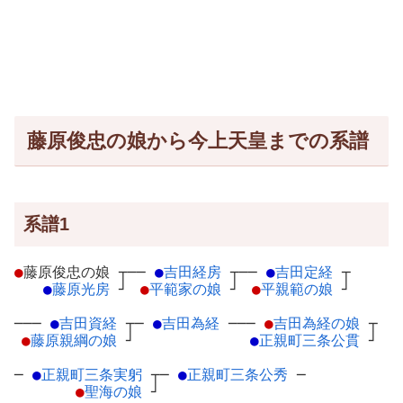
藤原俊忠の娘から今上天皇までの系譜
系譜1
●
藤原俊忠の娘
┬
──
●
吉田経房
┬
──
●
吉田定経
┬
●
藤原光房
┘
●
平範家の娘
┘
●
平親範の娘
┘
───
●
吉田資経
┬
─
●
吉田為経
─
──
●
吉田為経の娘
┬
●
藤原親綱の娘
┘
●
正親町三条公貫
┘
─
●
正親町三条実躬
┬
─
●
正親町三条公秀
─
●
聖海の娘
┘