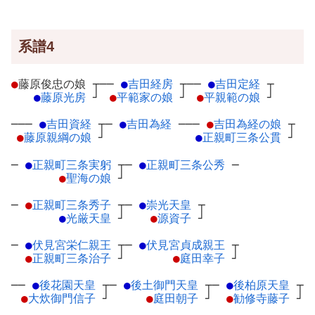
系譜4
●
藤原俊忠の娘
┬
──
●
吉田経房
┬
──
●
吉田定経
┬
●
藤原光房
┘
●
平範家の娘
┘
●
平親範の娘
┘
───
●
吉田資経
┬
─
●
吉田為経
─
──
●
吉田為経の娘
┬
●
藤原親綱の娘
┘
●
正親町三条公貫
┘
─
●
正親町三条実躬
┬
─
●
正親町三条公秀
─
●
聖海の娘
┘
─
●
正親町三条秀子
┬
─
●
崇光天皇
┬
●
光厳天皇
┘
●
源資子
┘
─
●
伏見宮栄仁親王
┬
─
●
伏見宮貞成親王
┬
●
正親町三条治子
┘
●
庭田幸子
┘
──
●
後花園天皇
┬
─
●
後土御門天皇
┬
─
●
後柏原天皇
┬
●
大炊御門信子
┘
●
庭田朝子
┘
●
勧修寺藤子
┘