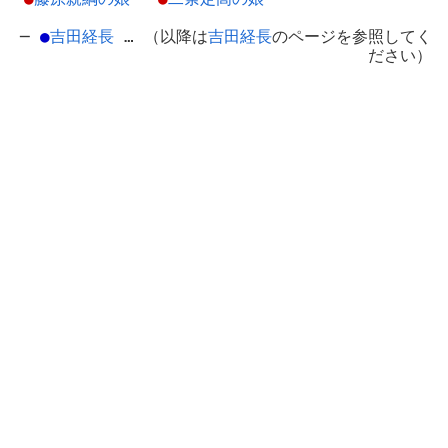
─
●
吉田経長
… （以降は
吉田経長
のページを参照してく
ださい）