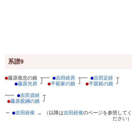
系譜9
●
藤原俊忠の娘
┬
──
●
吉田経房
┬
──
●
吉田定経
┬
●
藤原光房
┘
●
平範家の娘
┘
●
平親範の娘
┘
───
●
吉田資経
┬
●
藤原親綱の娘
┘
─
●
吉田経俊
… （以降は
吉田経俊
のページを参照してく
ださい）