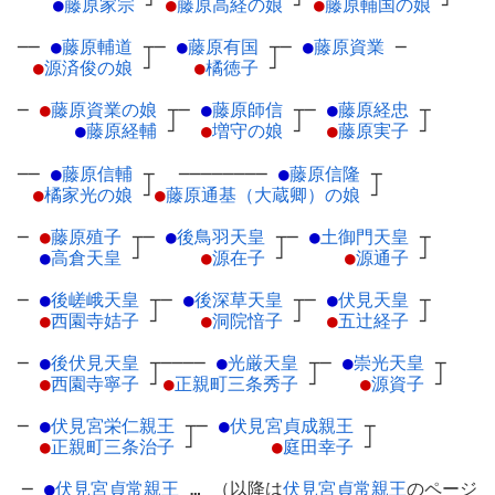
●
藤原家宗
┘
●
藤原高経の娘
┘
●
藤原輔国の娘
┘
──
●
藤原輔道
┬
─
●
藤原有国
┬
─
●
藤原資業
─
●
源済俊の娘
┘
●
橘徳子
┘
─
●
藤原資業の娘
┬
─
●
藤原師信
┬
─
●
藤原経忠
┬
●
藤原経輔
┘
●
増守の娘
┘
●
藤原実子
┘
──
●
藤原信輔
┬
────────
●
藤原信隆
┬
●
橘家光の娘
┘
●
藤原通基（大蔵卿）の娘
┘
─
●
藤原殖子
┬
─
●
後鳥羽天皇
┬
─
●
土御門天皇
┬
●
高倉天皇
┘
●
源在子
┘
●
源通子
┘
─
●
後嵯峨天皇
┬
─
●
後深草天皇
┬
─
●
伏見天皇
┬
●
西園寺姞子
┘
●
洞院愔子
┘
●
五辻経子
┘
─
●
後伏見天皇
┬
────
●
光厳天皇
┬
─
●
崇光天皇
┬
●
西園寺寧子
┘
●
正親町三条秀子
┘
●
源資子
┘
─
●
伏見宮栄仁親王
┬
─
●
伏見宮貞成親王
┬
●
正親町三条治子
┘
●
庭田幸子
┘
─
●
伏見宮貞常親王
… （以降は
伏見宮貞常親王
のページ