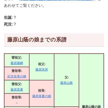
あわせてご覧ください。
生誕:
?
死没:
?
藤原山蔭の娘までの系譜
曽祖父:
藤原藤嗣
祖父:
藤原高房
曾祖母:
紀古佐美の娘
父:
藤原山蔭
曽祖父:
藤原真夏
祖母:
藤原真夏の娘
曾祖母:
–
藤原山蔭の娘