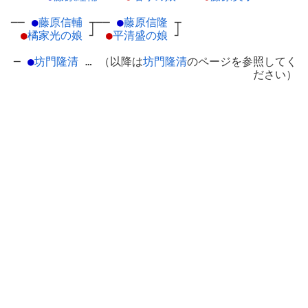
──
●
藤原信輔
┬
──
●
藤原信隆
┬
●
橘家光の娘
┘
●
平清盛の娘
┘
─
●
坊門隆清
… （以降は
坊門隆清
のページを参照してく
ださい）