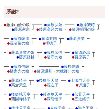
系譜2
●
藤原山蔭の娘
┬
───
●
藤原弘蔭
┬
───
●
藤原繁時
┬
●
藤原家宗
┘
●
藤原高経の娘
┘
●
藤原輔国の娘
┘
──
●
藤原輔道
┬
─
●
藤原有国
┬
─
●
藤原資業
─
●
源済俊の娘
┘
●
橘徳子
┘
─
●
藤原資業の娘
┬
─
●
藤原師信
┬
─
●
藤原経忠
┬
●
藤原経輔
┘
●
増守の娘
┘
●
藤原実子
┘
──
●
藤原信輔
┬
────────
●
藤原信隆
┬
●
橘家光の娘
┘
●
藤原通基（大蔵卿）の娘
┘
─
●
藤原殖子
┬
─
●
後鳥羽天皇
┬
─
●
土御門天皇
┬
●
高倉天皇
┘
●
源在子
┘
●
源通子
┘
─
●
後嵯峨天皇
┬
─
●
後深草天皇
┬
─
●
伏見天皇
┬
●
西園寺姞子
┘
●
洞院愔子
┘
●
五辻経子
┘
─
●
後伏見天皇
┬
────
●
光厳天皇
┬
─
●
崇光天皇
┬