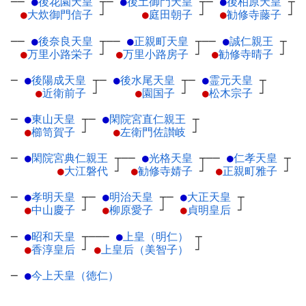
──
●
後花園天皇
┬
─
●
後土御門天皇
┬
─
●
後柏原天皇
┬
●
大炊御門信子
┘
●
庭田朝子
┘
●
勧修寺藤子
┘
──
●
後奈良天皇
┬
──
●
正親町天皇
┬
──
●
誠仁親王
┬
●
万里小路栄子
┘
●
万里小路房子
┘
●
勧修寺晴子
┘
─
●
後陽成天皇
┬
─
●
後水尾天皇
┬
─
●
霊元天皇
┬
●
近衛前子
┘
●
園国子
┘
●
松木宗子
┘
─
●
東山天皇
┬
─
●
閑院宮直仁親王
┬
●
櫛笥賀子
┘
●
左衛門佐讃岐
┘
─
●
閑院宮典仁親王
┬
──
●
光格天皇
┬
──
●
仁孝天皇
┬
●
大江磐代
┘
●
勧修寺婧子
┘
●
正親町雅子
┘
─
●
孝明天皇
┬
─
●
明治天皇
┬
─
●
大正天皇
┬
●
中山慶子
┘
●
柳原愛子
┘
●
貞明皇后
┘
─
●
昭和天皇
┬
───
●
上皇（明仁）
┬
●
香淳皇后
┘
●
上皇后（美智子）
┘
─
●
今上天皇（徳仁）