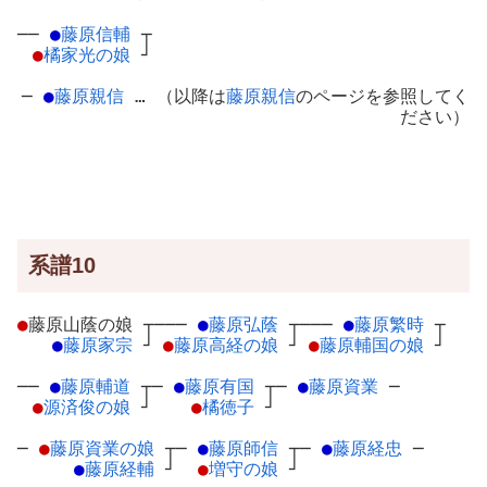
──
●
藤原信輔
┬
●
橘家光の娘
┘
─
●
藤原親信
… （以降は
藤原親信
のページを参照してく
ださい）
系譜10
●
藤原山蔭の娘
┬
───
●
藤原弘蔭
┬
───
●
藤原繁時
┬
●
藤原家宗
┘
●
藤原高経の娘
┘
●
藤原輔国の娘
┘
──
●
藤原輔道
┬
─
●
藤原有国
┬
─
●
藤原資業
─
●
源済俊の娘
┘
●
橘徳子
┘
─
●
藤原資業の娘
┬
─
●
藤原師信
┬
─
●
藤原経忠
─
●
藤原経輔
┘
●
増守の娘
┘