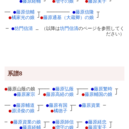
●
藤原経輔
┘
●
増守の娘
┘
●
藤原実子
┘
──
●
藤原信輔
┬
────────
●
藤原信隆
┬
●
橘家光の娘
┘
●
藤原通基（大蔵卿）の娘
┘
─
●
坊門信清
… （以降は
坊門信清
のページを参照してく
ださい）
系譜8
●
藤原山蔭の娘
┬
───
●
藤原弘蔭
┬
───
●
藤原繁時
┬
●
藤原家宗
┘
●
藤原高経の娘
┘
●
藤原輔国の娘
┘
──
●
藤原輔道
┬
─
●
藤原有国
┬
─
●
藤原資業
─
●
源済俊の娘
┘
●
橘徳子
┘
─
●
藤原資業の娘
┬
─
●
藤原師信
┬
─
●
藤原経忠
┬
●
藤原経輔
┘
●
増守の娘
┘
●
藤原実子
┘