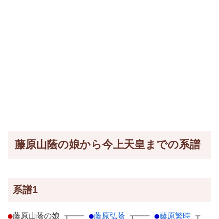
藤原山蔭の娘から今上天皇までの系譜
系譜1
●
藤原山蔭の娘
┬
───
●
藤原弘蔭
┬
───
●
藤原繁時
┬