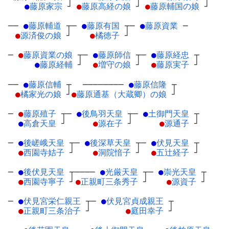
●
藤原家宗
┘
●
藤原高経の娘
┘
●
藤原輔国の娘
┘
──
●
藤原輔道
┬
─
●
藤原有国
┬
─
●
藤原資業
─
●
源済俊の娘
┘
●
橘徳子
┘
─
●
藤原資業の娘
┬
─
●
藤原師信
┬
─
●
藤原経忠
┬
●
藤原経輔
┘
●
増守の娘
┘
●
藤原実子
┘
──
●
藤原信輔
┬
────────
●
藤原信隆
┬
●
橘家光の娘
┘
●
藤原通基（大蔵卿）の娘
┘
─
●
藤原殖子
┬
─
●
後鳥羽天皇
┬
─
●
土御門天皇
┬
●
高倉天皇
┘
●
源在子
┘
●
源通子
┘
─
●
後嵯峨天皇
┬
─
●
後深草天皇
┬
─
●
伏見天皇
┬
●
西園寺姞子
┘
●
洞院愔子
┘
●
五辻経子
┘
─
●
後伏見天皇
┬
────
●
光厳天皇
┬
─
●
崇光天皇
┬
●
西園寺寧子
┘
●
正親町三条秀子
┘
●
源資子
┘
─
●
伏見宮栄仁親王
┬
─
●
伏見宮貞成親王
┬
●
正親町三条治子
┘
●
庭田幸子
┘