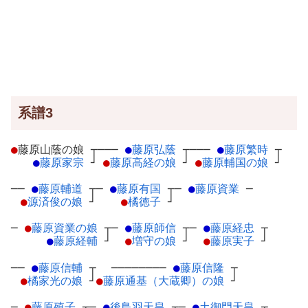
系譜3
●
藤原山蔭の娘
┬
───
●
藤原弘蔭
┬
───
●
藤原繁時
┬
●
藤原家宗
┘
●
藤原高経の娘
┘
●
藤原輔国の娘
┘
──
●
藤原輔道
┬
─
●
藤原有国
┬
─
●
藤原資業
─
●
源済俊の娘
┘
●
橘徳子
┘
─
●
藤原資業の娘
┬
─
●
藤原師信
┬
─
●
藤原経忠
┬
●
藤原経輔
┘
●
増守の娘
┘
●
藤原実子
┘
──
●
藤原信輔
┬
────────
●
藤原信隆
┬
●
橘家光の娘
┘
●
藤原通基（大蔵卿）の娘
┘
─
●
藤原殖子
┬
─
●
後鳥羽天皇
┬
─
●
土御門天皇
┬