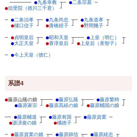
───────
●
九条幸教
┬
─
●
二条宗基
─
●
信受院（徳川三千君）
┘
─
●
二条治孝
┬
─
●
九条尚忠
┬
─
●
九条道孝
┬
●
樋口信子
┘
●
唐橋姪子
┘
●
野間幾子
┘
─
●
貞明皇后
┬
─
●
昭和天皇
┬
───
●
上皇（明仁）
┬
●
大正天皇
┘
●
香淳皇后
┘
●
上皇后（美智子）
┘
─
●
今上天皇（徳仁）
系譜4
●
藤原山蔭の娘
┬
───
●
藤原弘蔭
┬
───
●
藤原繁時
┬
●
藤原家宗
┘
●
藤原高経の娘
┘
●
藤原輔国の娘
┘
──
●
藤原輔道
┬
─
●
藤原有国
┬
─
●
藤原資業
─
●
源済俊の娘
┘
●
橘徳子
┘
─
●
藤原資業の娘
┬
─
●
藤原師信
┬
─
●
藤原経忠
┬