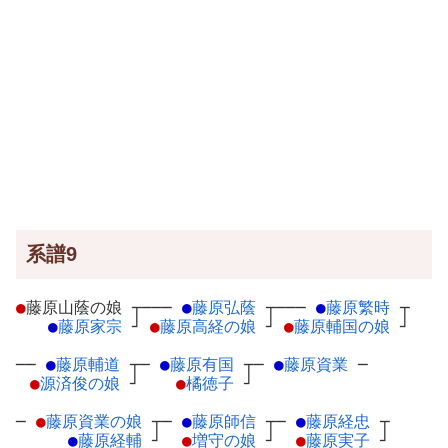
系譜9
●
藤原山蔭の娘
┬
───
●
藤原弘蔭
┬
───
●
藤原繁時
┬
●
藤原家宗
┘
●
藤原高経の娘
┘
●
藤原輔国の娘
┘
──
●
藤原輔道
┬
─
●
藤原有国
┬
─
●
藤原資業
─
●
源済俊の娘
┘
●
橘徳子
┘
─
●
藤原資業の娘
┬
─
●
藤原師信
┬
─
●
藤原経忠
┬
●
藤原経輔
┘
●
増守の娘
┘
●
藤原実子
┘