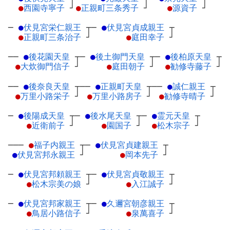
●
西園寺寧子
┘
●
正親町三条秀子
┘
●
源資子
┘
─
●
伏見宮栄仁親王
┬
─
●
伏見宮貞成親王
┬
●
正親町三条治子
┘
●
庭田幸子
┘
──
●
後花園天皇
┬
─
●
後土御門天皇
┬
─
●
後柏原天皇
┬
●
大炊御門信子
┘
●
庭田朝子
┘
●
勧修寺藤子
┘
──
●
後奈良天皇
┬
──
●
正親町天皇
┬
──
●
誠仁親王
┬
●
万里小路栄子
┘
●
万里小路房子
┘
●
勧修寺晴子
┘
─
●
後陽成天皇
┬
─
●
後水尾天皇
┬
─
●
霊元天皇
┬
●
近衛前子
┘
●
園国子
┘
●
松木宗子
┘
───
●
福子内親王
┬
─
●
伏見宮貞建親王
┬
●
伏見宮邦永親王
┘
●
岡本先子
┘
─
●
伏見宮邦頼親王
┬
─
●
伏見宮貞敬親王
┬
●
松木宗美の娘
┘
●
入江誠子
┘
─
●
伏見宮邦家親王
┬
─
●
久邇宮朝彦親王
┬
●
鳥居小路信子
┘
●
泉萬喜子
┘