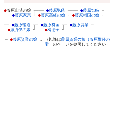
●
藤原山蔭の娘
┬
───
●
藤原弘蔭
┬
───
●
藤原繁時
┬
●
藤原家宗
┘
●
藤原高経の娘
┘
●
藤原輔国の娘
┘
──
●
藤原輔道
┬
─
●
藤原有国
┬
─
●
藤原資業
─
●
源済俊の娘
┘
●
橘徳子
┘
─
●
藤原資業の娘
… （以降は
藤原資業の娘（藤原惟経の
妻）
のページを参照してください）