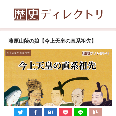
藤原山蔭の娘【今上天皇の直系祖先】
今上天皇の直系祖先