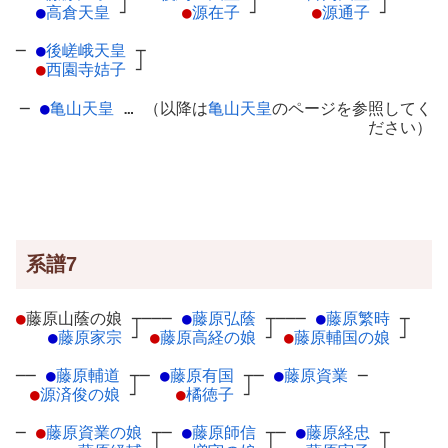
●
高倉天皇
┘
●
源在子
┘
●
源通子
┘
─
●
後嵯峨天皇
┬
●
西園寺姞子
┘
─
●
亀山天皇
… （以降は
亀山天皇
のページを参照してく
ださい）
系譜7
●
藤原山蔭の娘
┬
───
●
藤原弘蔭
┬
───
●
藤原繁時
┬
●
藤原家宗
┘
●
藤原高経の娘
┘
●
藤原輔国の娘
┘
──
●
藤原輔道
┬
─
●
藤原有国
┬
─
●
藤原資業
─
●
源済俊の娘
┘
●
橘徳子
┘
─
●
藤原資業の娘
┬
─
●
藤原師信
┬
─
●
藤原経忠
┬