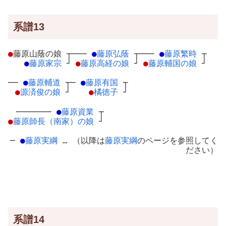
系譜13
●
藤原山蔭の娘
┬
───
●
藤原弘蔭
┬
───
●
藤原繁時
┬
●
藤原家宗
┘
●
藤原高経の娘
┘
●
藤原輔国の娘
┘
──
●
藤原輔道
┬
─
●
藤原有国
┬
●
源済俊の娘
┘
●
橘徳子
┘
───────
●
藤原資業
┬
●
藤原師長（南家）の娘
┘
─
●
藤原実綱
… （以降は
藤原実綱
のページを参照してく
ださい）
系譜14