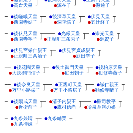
●
高倉天皇
┘
●
源在子
┘
●
源通子
┘
─
●
後嵯峨天皇
┬
─
●
後深草天皇
┬
─
●
伏見天皇
┬
●
西園寺姞子
┘
●
洞院愔子
┘
●
五辻経子
┘
─
●
後伏見天皇
┬
────
●
光厳天皇
┬
─
●
崇光天皇
┬
●
西園寺寧子
┘
●
正親町三条秀子
┘
●
源資子
┘
─
●
伏見宮栄仁親王
┬
─
●
伏見宮貞成親王
┬
●
正親町三条治子
┘
●
庭田幸子
┘
──
●
後花園天皇
┬
─
●
後土御門天皇
┬
─
●
後柏原天皇
┬
●
大炊御門信子
┘
●
庭田朝子
┘
●
勧修寺藤子
┘
──
●
後奈良天皇
┬
──
●
正親町天皇
┬
──
●
誠仁親王
┬
●
万里小路栄子
┘
●
万里小路房子
┘
●
勧修寺晴子
┘
─
●
後陽成天皇
┬
─
●
清子内親王
┬
───
●
鷹司教平
┬
●
近衛前子
┘
●
鷹司信尚
┘
●
冷泉為満の娘
┘
─
●
九条兼晴
┬
─
●
九条輔実
─
●
九条待姫
┘