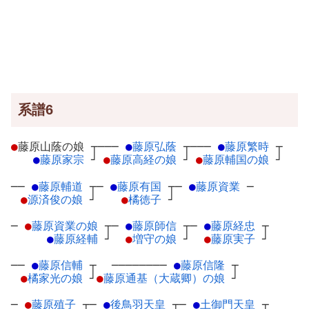
系譜6
●
藤原山蔭の娘
┬
───
●
藤原弘蔭
┬
───
●
藤原繁時
┬
●
藤原家宗
┘
●
藤原高経の娘
┘
●
藤原輔国の娘
┘
──
●
藤原輔道
┬
─
●
藤原有国
┬
─
●
藤原資業
─
●
源済俊の娘
┘
●
橘徳子
┘
─
●
藤原資業の娘
┬
─
●
藤原師信
┬
─
●
藤原経忠
┬
●
藤原経輔
┘
●
増守の娘
┘
●
藤原実子
┘
──
●
藤原信輔
┬
────────
●
藤原信隆
┬
●
橘家光の娘
┘
●
藤原通基（大蔵卿）の娘
┘
─
●
藤原殖子
┬
─
●
後鳥羽天皇
┬
─
●
土御門天皇
┬