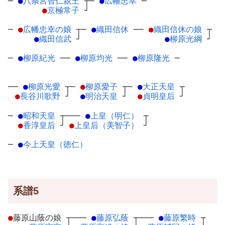
─
●
八条宮智仁親王
┬
─
●
広幡忠幸
─
●
京極常子
┘
─
●
広幡忠幸の娘
┬
─
●
織田信休
─
─
●
織田信休の娘
┬
●
織田信武
┘
●
柳原光綱
┘
─
●
柳原紀光
─
─
●
柳原均光
─
─
●
柳原隆光
─
──
●
柳原光愛
┬
─
●
柳原愛子
┬
─
●
大正天皇
┬
●
長谷川歌野
┘
●
明治天皇
┘
●
貞明皇后
┘
─
●
昭和天皇
┬
───
●
上皇（明仁）
┬
●
香淳皇后
┘
●
上皇后（美智子）
┘
─
●
今上天皇（徳仁）
系譜5
●
藤原山蔭の娘
┬
───
●
藤原弘蔭
┬
───
●
藤原繁時
┬