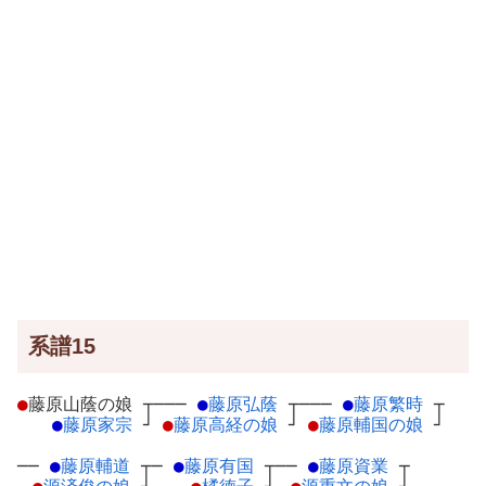
系譜15
●
藤原山蔭の娘
┬
───
●
藤原弘蔭
┬
───
●
藤原繁時
┬
●
藤原家宗
┘
●
藤原高経の娘
┘
●
藤原輔国の娘
┘
──
●
藤原輔道
┬
─
●
藤原有国
┬
──
●
藤原資業
┬