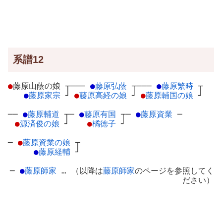
系譜12
●
藤原山蔭の娘
┬
───
●
藤原弘蔭
┬
───
●
藤原繁時
┬
●
藤原家宗
┘
●
藤原高経の娘
┘
●
藤原輔国の娘
┘
──
●
藤原輔道
┬
─
●
藤原有国
┬
─
●
藤原資業
─
●
源済俊の娘
┘
●
橘徳子
┘
─
●
藤原資業の娘
┬
●
藤原経輔
┘
─
●
藤原師家
… （以降は
藤原師家
のページを参照してく
ださい）