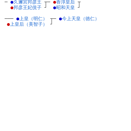
─
●
久邇宮邦彦王
┬
─
●
香淳皇后
┬
●
邦彦王妃俔子
┘
●
昭和天皇
┘
───
●
上皇（明仁）
┬
─
●
今上天皇（徳仁）
●
上皇后（美智子）
┘