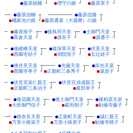
●
藤原経輔
┘
●
増守の娘
┘
●
藤原実子
┘
──
●
藤原信輔
┬
────────
●
藤原信隆
┬
●
橘家光の娘
┘
●
藤原通基（大蔵卿）の娘
┘
─
●
藤原殖子
┬
─
●
後鳥羽天皇
┬
─
●
土御門天皇
┬
●
高倉天皇
┘
●
源在子
┘
●
源通子
┘
─
●
後嵯峨天皇
┬
─
●
後深草天皇
┬
─
●
伏見天皇
┬
●
西園寺姞子
┘
●
洞院愔子
┘
●
五辻経子
┘
─
●
後伏見天皇
┬
────
●
光厳天皇
┬
─
●
崇光天皇
┬
●
西園寺寧子
┘
●
正親町三条秀子
┘
●
源資子
┘
─
●
伏見宮栄仁親王
┬
─
●
伏見宮貞成親王
┬
●
正親町三条治子
┘
●
庭田幸子
┘
──
●
後花園天皇
┬
─
●
後土御門天皇
┬
─
●
後柏原天皇
┬
●
大炊御門信子
┘
●
庭田朝子
┘
●
勧修寺藤子
┘
──
●
後奈良天皇
┬
──
●
正親町天皇
┬
──
●
誠仁親王
┬
●
万里小路栄子
┘
●
万里小路房子
┘
●
勧修寺晴子
┘