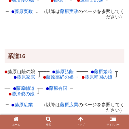
●
源済俊の娘
┘
●
橘徳子
┘
●
源重文の娘
┘
─
●
藤原実政
… （以降は
藤原実政
のページを参照してく
ださい）
系譜16
●
藤原山蔭の娘
┬
───
●
藤原弘蔭
┬
───
●
藤原繁時
┬
●
藤原家宗
┘
●
藤原高経の娘
┘
●
藤原輔国の娘
┘
──
●
藤原輔道
┬
─
●
藤原有国
─
●
源済俊の娘
┘
─
●
藤原広業
… （以降は
藤原広業
のページを参照してく
ださい）
ホーム
検索
トップ
サイドバー