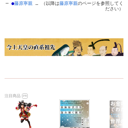
─
●
藤原寧親
… （以降は
藤原寧親
のページを参照してく
ださい）
注目商品
PR