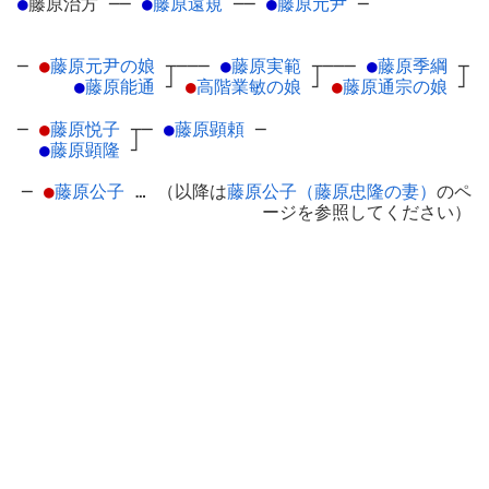
●
藤原治方
─
─
●
藤原遠規
─
─
●
藤原元尹
─
─
●
藤原元尹の娘
┬
───
●
藤原実範
┬
───
●
藤原季綱
┬
●
藤原能通
┘
●
高階業敏の娘
┘
●
藤原通宗の娘
┘
─
●
藤原悦子
┬
─
●
藤原顕頼
─
●
藤原顕隆
┘
─
●
藤原公子
… （以降は
藤原公子（藤原忠隆の妻）
のペ
ージを参照してください）