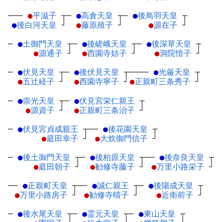
───
●
平滋子
┬
─
●
高倉天皇
┬
─
●
後鳥羽天皇
┬
●
後白河天皇
┘
●
藤原殖子
┘
●
源在子
┘
─
●
土御門天皇
┬
─
●
後嵯峨天皇
┬
─
●
後深草天皇
┬
●
源通子
┘
●
西園寺姞子
┘
●
洞院愔子
┘
─
●
伏見天皇
┬
─
●
後伏見天皇
┬
────
●
光厳天皇
┬
●
五辻経子
┘
●
西園寺寧子
┘
●
正親町三条秀子
┘
─
●
崇光天皇
┬
─
●
伏見宮栄仁親王
┬
●
源資子
┘
●
正親町三条治子
┘
─
●
伏見宮貞成親王
┬
──
●
後花園天皇
┬
●
庭田幸子
┘
●
大炊御門信子
┘
─
●
後土御門天皇
┬
─
●
後柏原天皇
┬
──
●
後奈良天皇
┬
●
庭田朝子
┘
●
勧修寺藤子
┘
●
万里小路栄子
┘
──
●
正親町天皇
┬
──
●
誠仁親王
┬
─
●
後陽成天皇
┬
●
万里小路房子
┘
●
勧修寺晴子
┘
●
近衛前子
┘
─
●
後水尾天皇
┬
─
●
霊元天皇
┬
─
●
東山天皇
┬