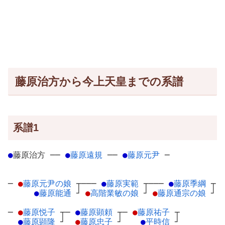
藤原治方から今上天皇までの系譜
系譜1
●
藤原治方
─
─
●
藤原遠規
─
─
●
藤原元尹
─
─
●
藤原元尹の娘
┬
───
●
藤原実範
┬
───
●
藤原季綱
┬
●
藤原能通
┘
●
高階業敏の娘
┘
●
藤原通宗の娘
┘
─
●
藤原悦子
┬
─
●
藤原顕頼
┬
─
●
藤原祐子
┬
●
藤原顕隆
┘
●
藤原忠子
┘
●
平時信
┘