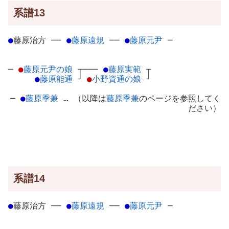
系譜13
●
藤原治方
─
─
●
藤原遠規
─
─
●
藤原元尹
─
─
●
藤原元尹の娘
┬
───
●
藤原実範
┬
●
藤原能通
┘
●
小野資通の娘
┘
─
●
藤原季兼
… （以降は
藤原季兼
のページを参照してく
ださい）
系譜14
●
藤原治方
─
─
●
藤原遠規
─
─
●
藤原元尹
─