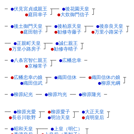
─
●
伏見宮貞成親王
┬
──
●
後花園天皇
┬
●
庭田幸子
┘
●
大炊御門信子
┘
─
●
後土御門天皇
┬
─
●
後柏原天皇
┬
──
●
後奈良天皇
┬
●
庭田朝子
┘
●
勧修寺藤子
┘
●
万里小路栄子
┘
──
●
正親町天皇
┬
──
●
誠仁親王
┬
●
万里小路房子
┘
●
勧修寺晴子
┘
─
●
八条宮智仁親王
┬
─
●
広幡忠幸
─
●
京極常子
┘
─
●
広幡忠幸の娘
┬
─
●
織田信休
─
─
●
織田信休の娘
┬
●
織田信武
┘
●
柳原光綱
┘
─
●
柳原紀光
─
─
●
柳原均光
─
─
●
柳原隆光
─
──
●
柳原光愛
┬
─
●
柳原愛子
┬
─
●
大正天皇
┬
●
長谷川歌野
┘
●
明治天皇
┘
●
貞明皇后
┘
─
●
昭和天皇
┬
───
●
上皇（明仁）
┬