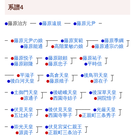
系譜4
●
藤原治方
─
─
●
藤原遠規
─
─
●
藤原元尹
─
─
●
藤原元尹の娘
┬
───
●
藤原実範
┬
───
●
藤原季綱
┬
●
藤原能通
┘
●
高階業敏の娘
┘
●
藤原通宗の娘
┘
─
●
藤原悦子
┬
─
●
藤原顕頼
┬
─
●
藤原祐子
┬
●
藤原顕隆
┘
●
藤原忠子
┘
●
平時信
┘
───
●
平滋子
┬
─
●
高倉天皇
┬
─
●
後鳥羽天皇
┬
●
後白河天皇
┘
●
藤原殖子
┘
●
源在子
┘
─
●
土御門天皇
┬
─
●
後嵯峨天皇
┬
─
●
後深草天皇
┬
●
源通子
┘
●
西園寺姞子
┘
●
洞院愔子
┘
─
●
伏見天皇
┬
─
●
後伏見天皇
┬
────
●
光厳天皇
┬
●
五辻経子
┘
●
西園寺寧子
┘
●
正親町三条秀子
┘
─
●
崇光天皇
┬
─
●
伏見宮栄仁親王
┬
●
源資子
┘
●
正親町三条治子
┘