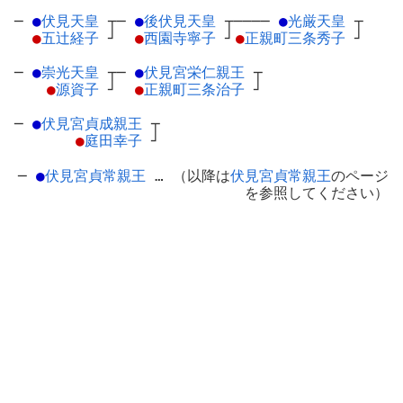
─
●
伏見天皇
┬
─
●
後伏見天皇
┬
────
●
光厳天皇
┬
●
五辻経子
┘
●
西園寺寧子
┘
●
正親町三条秀子
┘
─
●
崇光天皇
┬
─
●
伏見宮栄仁親王
┬
●
源資子
┘
●
正親町三条治子
┘
─
●
伏見宮貞成親王
┬
●
庭田幸子
┘
─
●
伏見宮貞常親王
… （以降は
伏見宮貞常親王
のページ
を参照してください）