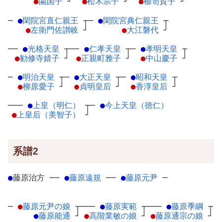
●
園国子
┘
●
松木宗子
┘
●
櫛笥賀子
┘
─
●
閑院宮直仁親王
┬
─
●
閑院宮典仁親王
┬
●
左衛門佐讃岐
┘
●
大江磐代
┘
──
●
光格天皇
┬
──
●
仁孝天皇
┬
─
●
孝明天皇
┬
●
勧修寺婧子
┘
●
正親町雅子
┘
●
中山慶子
┘
─
●
明治天皇
┬
─
●
大正天皇
┬
─
●
昭和天皇
┬
●
柳原愛子
┘
●
貞明皇后
┘
●
香淳皇后
┘
───
●
上皇（明仁）
┬
─
●
今上天皇（徳仁）
●
上皇后（美智子）
┘
系譜2
●
藤原治方
─
─
●
藤原遠規
─
─
●
藤原元尹
─
─
●
藤原元尹の娘
┬
───
●
藤原実範
┬
───
●
藤原季綱
┬
●
藤原能通
┘
●
高階業敏の娘
┘
●
藤原通宗の娘
┘