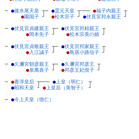
─
●
後水尾天皇
┬
─
●
霊元天皇
┬
───
●
福子内親王
┬
●
園国子
┘
●
松木宗子
┘
●
伏見宮邦永親王
┘
─
●
伏見宮貞建親王
┬
─
●
伏見宮邦頼親王
┬
●
岡本先子
┘
●
松木宗美の娘
┘
─
●
伏見宮貞敬親王
┬
─
●
伏見宮邦家親王
┬
●
入江誠子
┘
●
鳥居小路信子
┘
─
●
久邇宮朝彦親王
┬
─
●
久邇宮邦彦王
┬
●
泉萬喜子
┘
●
邦彦王妃俔子
┘
─
●
香淳皇后
┬
───
●
上皇（明仁）
┬
●
昭和天皇
┘
●
上皇后（美智子）
┘
─
●
今上天皇（徳仁）