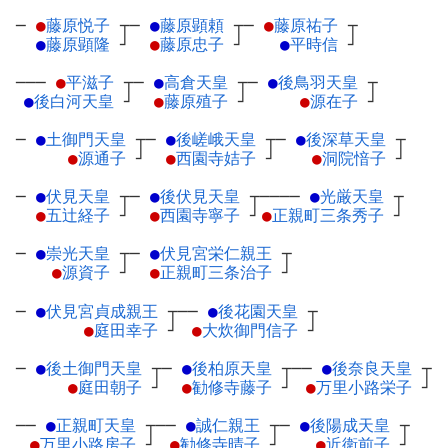
─
●
藤原悦子
┬
─
●
藤原顕頼
┬
─
●
藤原祐子
┬
●
藤原顕隆
┘
●
藤原忠子
┘
●
平時信
┘
───
●
平滋子
┬
─
●
高倉天皇
┬
─
●
後鳥羽天皇
┬
●
後白河天皇
┘
●
藤原殖子
┘
●
源在子
┘
─
●
土御門天皇
┬
─
●
後嵯峨天皇
┬
─
●
後深草天皇
┬
●
源通子
┘
●
西園寺姞子
┘
●
洞院愔子
┘
─
●
伏見天皇
┬
─
●
後伏見天皇
┬
────
●
光厳天皇
┬
●
五辻経子
┘
●
西園寺寧子
┘
●
正親町三条秀子
┘
─
●
崇光天皇
┬
─
●
伏見宮栄仁親王
┬
●
源資子
┘
●
正親町三条治子
┘
─
●
伏見宮貞成親王
┬
──
●
後花園天皇
┬
●
庭田幸子
┘
●
大炊御門信子
┘
─
●
後土御門天皇
┬
─
●
後柏原天皇
┬
──
●
後奈良天皇
┬
●
庭田朝子
┘
●
勧修寺藤子
┘
●
万里小路栄子
┘
──
●
正親町天皇
┬
──
●
誠仁親王
┬
─
●
後陽成天皇
┬
●
万里小路房子
┘
●
勧修寺晴子
┘
●
近衛前子
┘