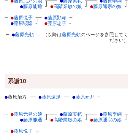
─
●
藤原元尹の娘
┬
───
●
藤原実範
┬
───
●
藤原季綱
┬
●
藤原能通
┘
●
高階業敏の娘
┘
●
藤原通宗の娘
┘
─
●
藤原悦子
┬
─
●
藤原顕頼
┬
●
藤原顕隆
┘
●
藤原忠子
┘
─
●
藤原光頼
… （以降は
藤原光頼
のページを参照してく
ださい）
系譜10
●
藤原治方
─
─
●
藤原遠規
─
─
●
藤原元尹
─
─
●
藤原元尹の娘
┬
───
●
藤原実範
┬
───
●
藤原季綱
┬
●
藤原能通
┘
●
高階業敏の娘
┘
●
藤原通宗の娘
┘
─
●
藤原悦子
┬