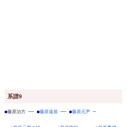
系譜9
●
藤原治方
─
─
●
藤原遠規
─
─
●
藤原元尹
─