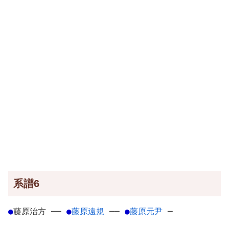
系譜6
●
藤原治方
─
─
●
藤原遠規
─
─
●
藤原元尹
─