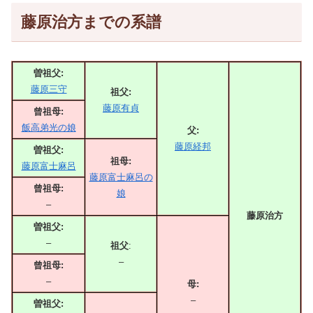
藤原治方までの系譜
曽祖父:
藤原三守
祖父:
藤原有貞
曾祖母:
飯高弟光の娘
父:
藤原経邦
曽祖父:
祖母:
藤原富士麻呂
藤原富士麻呂の
曾祖母:
娘
–
藤原治方
曽祖父:
–
祖父
:
–
曾祖母:
–
母:
–
曽祖父: