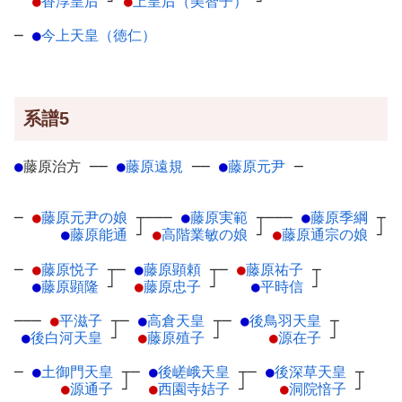
●
香淳皇后
┘
●
上皇后（美智子）
┘
─
●
今上天皇（徳仁）
系譜5
●
藤原治方
─
─
●
藤原遠規
─
─
●
藤原元尹
─
─
●
藤原元尹の娘
┬
───
●
藤原実範
┬
───
●
藤原季綱
┬
●
藤原能通
┘
●
高階業敏の娘
┘
●
藤原通宗の娘
┘
─
●
藤原悦子
┬
─
●
藤原顕頼
┬
─
●
藤原祐子
┬
●
藤原顕隆
┘
●
藤原忠子
┘
●
平時信
┘
───
●
平滋子
┬
─
●
高倉天皇
┬
─
●
後鳥羽天皇
┬
●
後白河天皇
┘
●
藤原殖子
┘
●
源在子
┘
─
●
土御門天皇
┬
─
●
後嵯峨天皇
┬
─
●
後深草天皇
┬
●
源通子
┘
●
西園寺姞子
┘
●
洞院愔子
┘