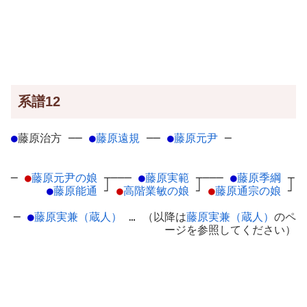
系譜12
●
藤原治方
─
─
●
藤原遠規
─
─
●
藤原元尹
─
─
●
藤原元尹の娘
┬
───
●
藤原実範
┬
───
●
藤原季綱
┬
●
藤原能通
┘
●
高階業敏の娘
┘
●
藤原通宗の娘
┘
─
●
藤原実兼（蔵人）
… （以降は
藤原実兼（蔵人）
のペ
ージを参照してください）