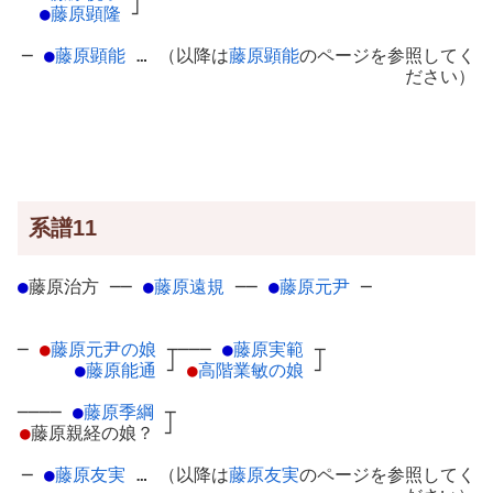
●
藤原顕隆
┘
─
●
藤原顕能
… （以降は
藤原顕能
のページを参照してく
ださい）
系譜11
●
藤原治方
─
─
●
藤原遠規
─
─
●
藤原元尹
─
─
●
藤原元尹の娘
┬
───
●
藤原実範
┬
●
藤原能通
┘
●
高階業敏の娘
┘
────
●
藤原季綱
┬
●
藤原親経の娘？
┘
─
●
藤原友実
… （以降は
藤原友実
のページを参照してく