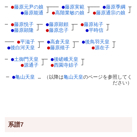
─
●
藤原元尹の娘
┬
───
●
藤原実範
┬
───
●
藤原季綱
┬
●
藤原能通
┘
●
高階業敏の娘
┘
●
藤原通宗の娘
┘
─
●
藤原悦子
┬
─
●
藤原顕頼
┬
─
●
藤原祐子
┬
●
藤原顕隆
┘
●
藤原忠子
┘
●
平時信
┘
───
●
平滋子
┬
─
●
高倉天皇
┬
─
●
後鳥羽天皇
┬
●
後白河天皇
┘
●
藤原殖子
┘
●
源在子
┘
─
●
土御門天皇
┬
─
●
後嵯峨天皇
┬
●
源通子
┘
●
西園寺姞子
┘
─
●
亀山天皇
… （以降は
亀山天皇
のページを参照してく
ださい）
系譜7