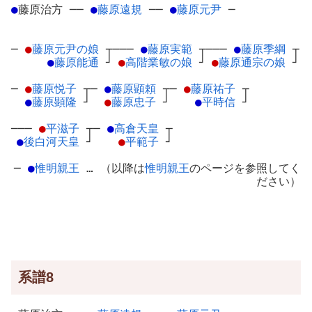
●
藤原治方
─
─
●
藤原遠規
─
─
●
藤原元尹
─
─
●
藤原元尹の娘
┬
───
●
藤原実範
┬
───
●
藤原季綱
┬
●
藤原能通
┘
●
高階業敏の娘
┘
●
藤原通宗の娘
┘
─
●
藤原悦子
┬
─
●
藤原顕頼
┬
─
●
藤原祐子
┬
●
藤原顕隆
┘
●
藤原忠子
┘
●
平時信
┘
───
●
平滋子
┬
─
●
高倉天皇
┬
●
後白河天皇
┘
●
平範子
┘
─
●
惟明親王
… （以降は
惟明親王
のページを参照してく
ださい）
系譜8