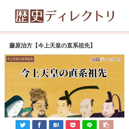
藤原治方【今上天皇の直系祖先】
今上天皇の直系祖先