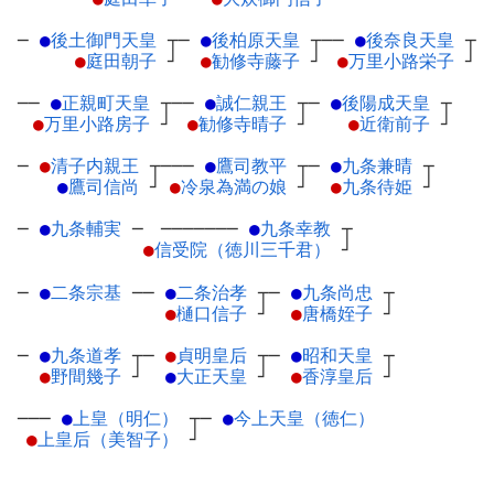
─
●
後土御門天皇
┬
─
●
後柏原天皇
┬
──
●
後奈良天皇
┬
●
庭田朝子
┘
●
勧修寺藤子
┘
●
万里小路栄子
┘
──
●
正親町天皇
┬
──
●
誠仁親王
┬
─
●
後陽成天皇
┬
●
万里小路房子
┘
●
勧修寺晴子
┘
●
近衛前子
┘
─
●
清子内親王
┬
───
●
鷹司教平
┬
─
●
九条兼晴
┬
●
鷹司信尚
┘
●
冷泉為満の娘
┘
●
九条待姫
┘
─
●
九条輔実
─
───────
●
九条幸教
┬
●
信受院（徳川三千君）
┘
─
●
二条宗基
─
─
●
二条治孝
┬
─
●
九条尚忠
┬
●
樋口信子
┘
●
唐橋姪子
┘
─
●
九条道孝
┬
─
●
貞明皇后
┬
─
●
昭和天皇
┬
●
野間幾子
┘
●
大正天皇
┘
●
香淳皇后
┘
───
●
上皇（明仁）
┬
─
●
今上天皇（徳仁）
●
上皇后（美智子）
┘