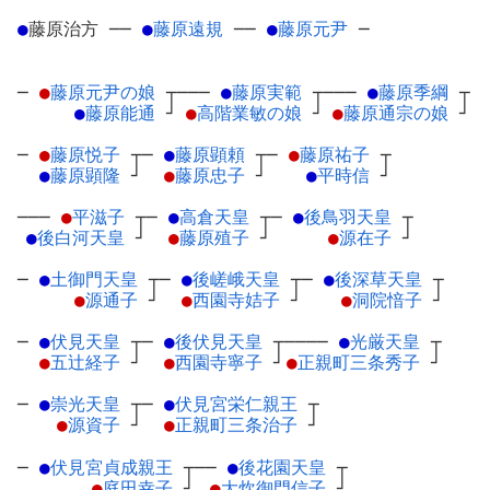
●
藤原治方
─
─
●
藤原遠規
─
─
●
藤原元尹
─
─
●
藤原元尹の娘
┬
───
●
藤原実範
┬
───
●
藤原季綱
┬
●
藤原能通
┘
●
高階業敏の娘
┘
●
藤原通宗の娘
┘
─
●
藤原悦子
┬
─
●
藤原顕頼
┬
─
●
藤原祐子
┬
●
藤原顕隆
┘
●
藤原忠子
┘
●
平時信
┘
───
●
平滋子
┬
─
●
高倉天皇
┬
─
●
後鳥羽天皇
┬
●
後白河天皇
┘
●
藤原殖子
┘
●
源在子
┘
─
●
土御門天皇
┬
─
●
後嵯峨天皇
┬
─
●
後深草天皇
┬
●
源通子
┘
●
西園寺姞子
┘
●
洞院愔子
┘
─
●
伏見天皇
┬
─
●
後伏見天皇
┬
────
●
光厳天皇
┬
●
五辻経子
┘
●
西園寺寧子
┘
●
正親町三条秀子
┘
─
●
崇光天皇
┬
─
●
伏見宮栄仁親王
┬
●
源資子
┘
●
正親町三条治子
┘
─
●
伏見宮貞成親王
┬
──
●
後花園天皇
┬
●
庭田幸子
┘
●
大炊御門信子
┘