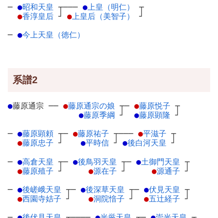
─
●
昭和天皇
┬
───
●
上皇（明仁）
┬
●
香淳皇后
┘
●
上皇后（美智子）
┘
─
●
今上天皇（徳仁）
系譜2
●
藤原通宗
─
─
●
藤原通宗の娘
┬
─
●
藤原悦子
┬
●
藤原季綱
┘
●
藤原顕隆
┘
─
●
藤原顕頼
┬
─
●
藤原祐子
┬
───
●
平滋子
┬
●
藤原忠子
┘
●
平時信
┘
●
後白河天皇
┘
─
●
高倉天皇
┬
─
●
後鳥羽天皇
┬
─
●
土御門天皇
┬
●
藤原殖子
┘
●
源在子
┘
●
源通子
┘
─
●
後嵯峨天皇
┬
─
●
後深草天皇
┬
─
●
伏見天皇
┬
●
西園寺姞子
┘
●
洞院愔子
┘
●
五辻経子
┘
─
●
後伏見天皇
┬
────
●
光厳天皇
┬
─
●
崇光天皇
┬