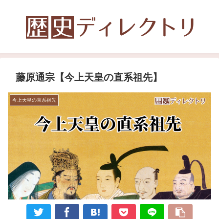
藤原通宗【今上天皇の直系祖先】
今上天皇の直系祖先