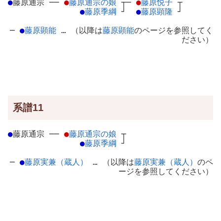
●
藤原通宗
─
─
●
藤原通宗の娘
┬
─
●
藤原悦子
┬
●
藤原季綱
┘
●
藤原顕隆
┘
─
●
藤原顕能
… （以降は
藤原顕能
のページを参照してく
ださい）
系譜11
●
藤原通宗
─
─
●
藤原通宗の娘
┬
●
藤原季綱
┘
─
●
藤原実兼（蔵人）
… （以降は
藤原実兼（蔵人）
のペ
ージを参照してください）