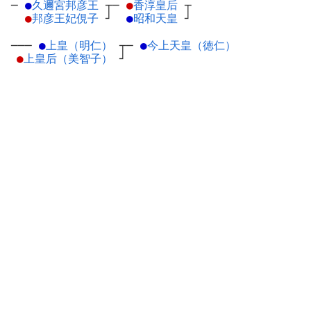
─
●
久邇宮邦彦王
┬
─
●
香淳皇后
┬
●
邦彦王妃俔子
┘
●
昭和天皇
┘
───
●
上皇（明仁）
┬
─
●
今上天皇（徳仁）
●
上皇后（美智子）
┘