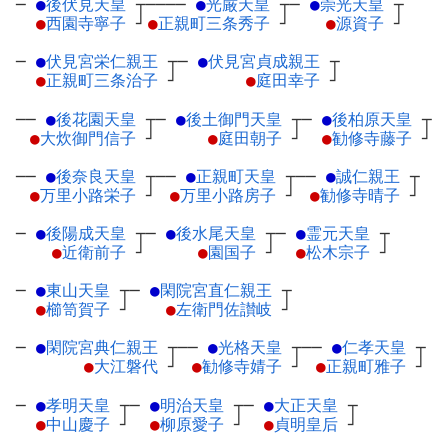
─
●
後伏見天皇
┬
────
●
光厳天皇
┬
─
●
崇光天皇
┬
●
西園寺寧子
┘
●
正親町三条秀子
┘
●
源資子
┘
─
●
伏見宮栄仁親王
┬
─
●
伏見宮貞成親王
┬
●
正親町三条治子
┘
●
庭田幸子
┘
──
●
後花園天皇
┬
─
●
後土御門天皇
┬
─
●
後柏原天皇
┬
●
大炊御門信子
┘
●
庭田朝子
┘
●
勧修寺藤子
┘
──
●
後奈良天皇
┬
──
●
正親町天皇
┬
──
●
誠仁親王
┬
●
万里小路栄子
┘
●
万里小路房子
┘
●
勧修寺晴子
┘
─
●
後陽成天皇
┬
─
●
後水尾天皇
┬
─
●
霊元天皇
┬
●
近衛前子
┘
●
園国子
┘
●
松木宗子
┘
─
●
東山天皇
┬
─
●
閑院宮直仁親王
┬
●
櫛笥賀子
┘
●
左衛門佐讃岐
┘
─
●
閑院宮典仁親王
┬
──
●
光格天皇
┬
──
●
仁孝天皇
┬
●
大江磐代
┘
●
勧修寺婧子
┘
●
正親町雅子
┘
─
●
孝明天皇
┬
─
●
明治天皇
┬
─
●
大正天皇
┬
●
中山慶子
┘
●
柳原愛子
┘
●
貞明皇后
┘