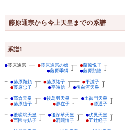
藤原通宗から今上天皇までの系譜
系譜1
●
藤原通宗
─
─
●
藤原通宗の娘
┬
─
●
藤原悦子
┬
●
藤原季綱
┘
●
藤原顕隆
┘
─
●
藤原顕頼
┬
─
●
藤原祐子
┬
───
●
平滋子
┬
●
藤原忠子
┘
●
平時信
┘
●
後白河天皇
┘
─
●
高倉天皇
┬
─
●
後鳥羽天皇
┬
─
●
土御門天皇
┬
●
藤原殖子
┘
●
源在子
┘
●
源通子
┘
─
●
後嵯峨天皇
┬
─
●
後深草天皇
┬
─
●
伏見天皇
┬
●
西園寺姞子
┘
●
洞院愔子
┘
●
五辻経子
┘