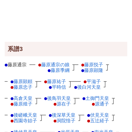
系譜3
●
藤原通宗
─
─
●
藤原通宗の娘
┬
─
●
藤原悦子
┬
●
藤原季綱
┘
●
藤原顕隆
┘
─
●
藤原顕頼
┬
─
●
藤原祐子
┬
───
●
平滋子
┬
●
藤原忠子
┘
●
平時信
┘
●
後白河天皇
┘
─
●
高倉天皇
┬
─
●
後鳥羽天皇
┬
─
●
土御門天皇
┬
●
藤原殖子
┘
●
源在子
┘
●
源通子
┘
─
●
後嵯峨天皇
┬
─
●
後深草天皇
┬
─
●
伏見天皇
┬
●
西園寺姞子
┘
●
洞院愔子
┘
●
五辻経子
┘