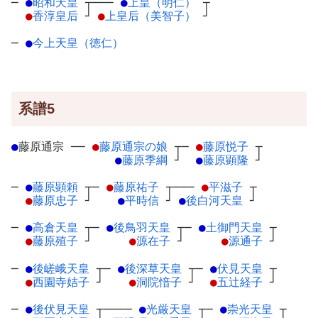
─
●
昭和天皇
┬
───
●
上皇（明仁）
┬
●
香淳皇后
┘
●
上皇后（美智子）
┘
─
●
今上天皇（徳仁）
系譜5
●
藤原通宗
─
─
●
藤原通宗の娘
┬
─
●
藤原悦子
┬
●
藤原季綱
┘
●
藤原顕隆
┘
─
●
藤原顕頼
┬
─
●
藤原祐子
┬
───
●
平滋子
┬
●
藤原忠子
┘
●
平時信
┘
●
後白河天皇
┘
─
●
高倉天皇
┬
─
●
後鳥羽天皇
┬
─
●
土御門天皇
┬
●
藤原殖子
┘
●
源在子
┘
●
源通子
┘
─
●
後嵯峨天皇
┬
─
●
後深草天皇
┬
─
●
伏見天皇
┬
●
西園寺姞子
┘
●
洞院愔子
┘
●
五辻経子
┘
─
●
後伏見天皇
┬
────
●
光厳天皇
┬
─
●
崇光天皇
┬