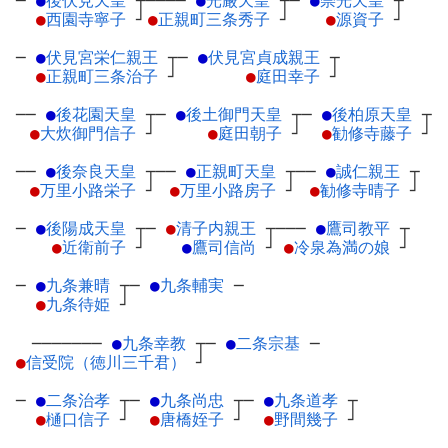
─
●
後伏見天皇
┬
────
●
光厳天皇
┬
─
●
崇光天皇
┬
●
西園寺寧子
┘
●
正親町三条秀子
┘
●
源資子
┘
─
●
伏見宮栄仁親王
┬
─
●
伏見宮貞成親王
┬
●
正親町三条治子
┘
●
庭田幸子
┘
──
●
後花園天皇
┬
─
●
後土御門天皇
┬
─
●
後柏原天皇
┬
●
大炊御門信子
┘
●
庭田朝子
┘
●
勧修寺藤子
┘
──
●
後奈良天皇
┬
──
●
正親町天皇
┬
──
●
誠仁親王
┬
●
万里小路栄子
┘
●
万里小路房子
┘
●
勧修寺晴子
┘
─
●
後陽成天皇
┬
─
●
清子内親王
┬
───
●
鷹司教平
┬
●
近衛前子
┘
●
鷹司信尚
┘
●
冷泉為満の娘
┘
─
●
九条兼晴
┬
─
●
九条輔実
─
●
九条待姫
┘
───────
●
九条幸教
┬
─
●
二条宗基
─
●
信受院（徳川三千君）
┘
─
●
二条治孝
┬
─
●
九条尚忠
┬
─
●
九条道孝
┬
●
樋口信子
┘
●
唐橋姪子
┘
●
野間幾子
┘