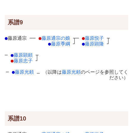
系譜9
●
藤原通宗
─
─
●
藤原通宗の娘
┬
─
●
藤原悦子
┬
●
藤原季綱
┘
●
藤原顕隆
┘
─
●
藤原顕頼
┬
●
藤原忠子
┘
─
●
藤原光頼
… （以降は
藤原光頼
のページを参照してく
ださい）
系譜10