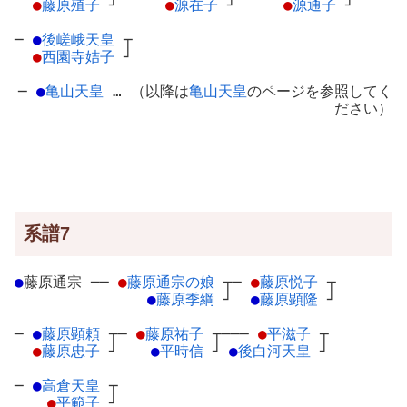
●
藤原殖子
┘
●
源在子
┘
●
源通子
┘
─
●
後嵯峨天皇
┬
●
西園寺姞子
┘
─
●
亀山天皇
… （以降は
亀山天皇
のページを参照してく
ださい）
系譜7
●
藤原通宗
─
─
●
藤原通宗の娘
┬
─
●
藤原悦子
┬
●
藤原季綱
┘
●
藤原顕隆
┘
─
●
藤原顕頼
┬
─
●
藤原祐子
┬
───
●
平滋子
┬
●
藤原忠子
┘
●
平時信
┘
●
後白河天皇
┘
─
●
高倉天皇
┬
●
平範子
┘