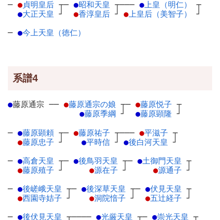
─
●
貞明皇后
┬
─
●
昭和天皇
┬
───
●
上皇（明仁）
┬
●
大正天皇
┘
●
香淳皇后
┘
●
上皇后（美智子）
┘
─
●
今上天皇（徳仁）
系譜4
●
藤原通宗
─
─
●
藤原通宗の娘
┬
─
●
藤原悦子
┬
●
藤原季綱
┘
●
藤原顕隆
┘
─
●
藤原顕頼
┬
─
●
藤原祐子
┬
───
●
平滋子
┬
●
藤原忠子
┘
●
平時信
┘
●
後白河天皇
┘
─
●
高倉天皇
┬
─
●
後鳥羽天皇
┬
─
●
土御門天皇
┬
●
藤原殖子
┘
●
源在子
┘
●
源通子
┘
─
●
後嵯峨天皇
┬
─
●
後深草天皇
┬
─
●
伏見天皇
┬
●
西園寺姞子
┘
●
洞院愔子
┘
●
五辻経子
┘
─
●
後伏見天皇
┬
────
●
光厳天皇
┬
─
●
崇光天皇
┬