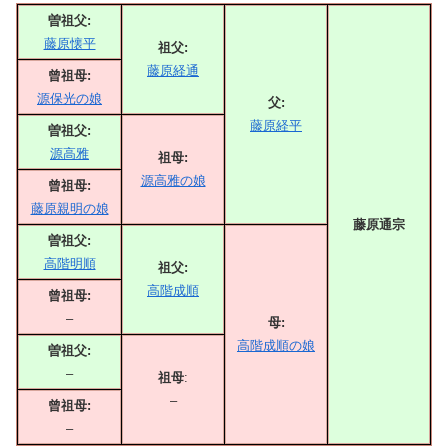
曽祖父:
藤原懐平
祖父:
藤原経通
曾祖母:
源保光の娘
父:
藤原経平
曽祖父:
源高雅
祖母:
源高雅の娘
曾祖母:
藤原親明の娘
藤原通宗
曽祖父:
高階明順
祖父:
高階成順
曾祖母:
–
母:
高階成順の娘
曽祖父:
–
祖母
:
–
曾祖母:
–