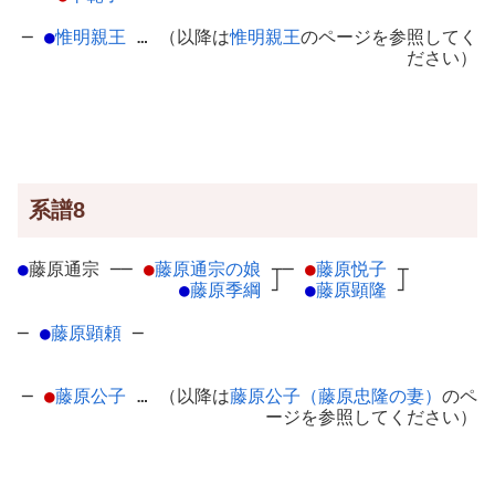
─
●
惟明親王
… （以降は
惟明親王
のページを参照してく
ださい）
系譜8
●
藤原通宗
─
─
●
藤原通宗の娘
┬
─
●
藤原悦子
┬
●
藤原季綱
┘
●
藤原顕隆
┘
─
●
藤原顕頼
─
─
●
藤原公子
… （以降は
藤原公子（藤原忠隆の妻）
のペ
ージを参照してください）