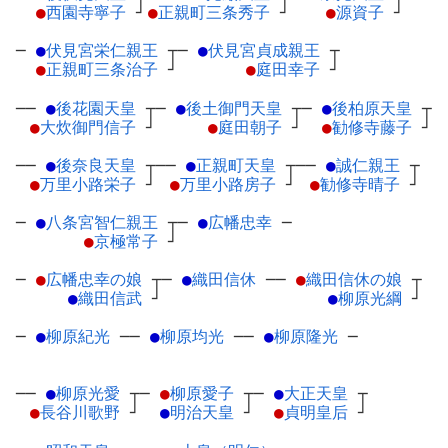
●
西園寺寧子
┘
●
正親町三条秀子
┘
●
源資子
┘
─
●
伏見宮栄仁親王
┬
─
●
伏見宮貞成親王
┬
●
正親町三条治子
┘
●
庭田幸子
┘
──
●
後花園天皇
┬
─
●
後土御門天皇
┬
─
●
後柏原天皇
┬
●
大炊御門信子
┘
●
庭田朝子
┘
●
勧修寺藤子
┘
──
●
後奈良天皇
┬
──
●
正親町天皇
┬
──
●
誠仁親王
┬
●
万里小路栄子
┘
●
万里小路房子
┘
●
勧修寺晴子
┘
─
●
八条宮智仁親王
┬
─
●
広幡忠幸
─
●
京極常子
┘
─
●
広幡忠幸の娘
┬
─
●
織田信休
─
─
●
織田信休の娘
┬
●
織田信武
┘
●
柳原光綱
┘
─
●
柳原紀光
─
─
●
柳原均光
─
─
●
柳原隆光
─
──
●
柳原光愛
┬
─
●
柳原愛子
┬
─
●
大正天皇
┬
●
長谷川歌野
┘
●
明治天皇
┘
●
貞明皇后
┘