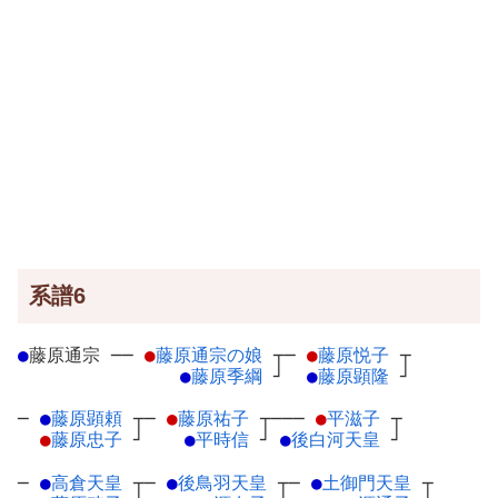
系譜6
●
藤原通宗
─
─
●
藤原通宗の娘
┬
─
●
藤原悦子
┬
●
藤原季綱
┘
●
藤原顕隆
┘
─
●
藤原顕頼
┬
─
●
藤原祐子
┬
───
●
平滋子
┬
●
藤原忠子
┘
●
平時信
┘
●
後白河天皇
┘
─
●
高倉天皇
┬
─
●
後鳥羽天皇
┬
─
●
土御門天皇
┬