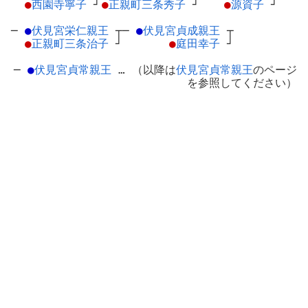
●
西園寺寧子
┘
●
正親町三条秀子
┘
●
源資子
┘
─
●
伏見宮栄仁親王
┬
─
●
伏見宮貞成親王
┬
●
正親町三条治子
┘
●
庭田幸子
┘
─
●
伏見宮貞常親王
… （以降は
伏見宮貞常親王
のページ
を参照してください）