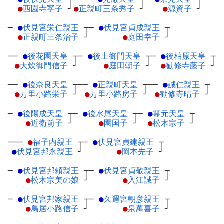
●
西園寺寧子
┘
●
正親町三条秀子
┘
●
源資子
┘
─
●
伏見宮栄仁親王
┬
─
●
伏見宮貞成親王
┬
●
正親町三条治子
┘
●
庭田幸子
┘
──
●
後花園天皇
┬
─
●
後土御門天皇
┬
─
●
後柏原天皇
┬
●
大炊御門信子
┘
●
庭田朝子
┘
●
勧修寺藤子
┘
──
●
後奈良天皇
┬
──
●
正親町天皇
┬
──
●
誠仁親王
┬
●
万里小路栄子
┘
●
万里小路房子
┘
●
勧修寺晴子
┘
─
●
後陽成天皇
┬
─
●
後水尾天皇
┬
─
●
霊元天皇
┬
●
近衛前子
┘
●
園国子
┘
●
松木宗子
┘
───
●
福子内親王
┬
─
●
伏見宮貞建親王
┬
●
伏見宮邦永親王
┘
●
岡本先子
┘
─
●
伏見宮邦頼親王
┬
─
●
伏見宮貞敬親王
┬
●
松木宗美の娘
┘
●
入江誠子
┘
─
●
伏見宮邦家親王
┬
─
●
久邇宮朝彦親王
┬
●
鳥居小路信子
┘
●
泉萬喜子
┘