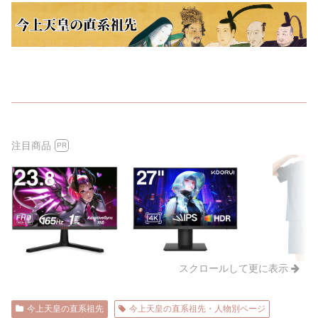
注目商品
PR
スクロールして更に表示
今上天皇の直系祖先
今上天皇の直系祖先・人物別ページ