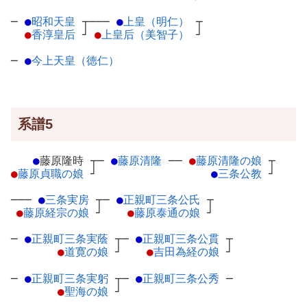
─
●
昭和天皇
┬
───
●
上皇（明仁）
┬
●
香淳皇后
┘
●
上皇后（美智子）
┘
─
●
今上天皇（徳仁）
系譜5
●
藤原隆時
┬
─
●
藤原清隆
─
─
●
藤原清隆の娘
┬
●
藤原貞職の娘
┘
●
三条公教
┘
───
●
三条実房
┬
─
●
正親町三条公氏
┬
●
藤原経宗の娘
┘
●
藤原泰通の娘
┘
─
●
正親町三条実蔭
┬
─
●
正親町三条公貫
┬
●
道寛の娘
┘
●
吉田為経の娘
┘
─
●
正親町三条実躬
┬
─
●
正親町三条公秀
─
●
聖海の娘
┘