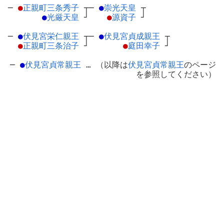
─
●
正親町三条秀子
┬
─
●
崇光天皇
┬
●
光厳天皇
┘
●
源資子
┘
─
●
伏見宮栄仁親王
┬
─
●
伏見宮貞成親王
┬
●
正親町三条治子
┘
●
庭田幸子
┘
─
●
伏見宮貞常親王
… （以降は
伏見宮貞常親王
のページ
を参照してください）