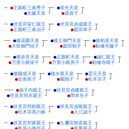
─
●
正親町三条秀子
┬
─
●
崇光天皇
┬
●
光厳天皇
┘
●
源資子
┘
─
●
伏見宮栄仁親王
┬
─
●
伏見宮貞成親王
┬
●
正親町三条治子
┘
●
庭田幸子
┘
──
●
後花園天皇
┬
─
●
後土御門天皇
┬
─
●
後柏原天皇
┬
●
大炊御門信子
┘
●
庭田朝子
┘
●
勧修寺藤子
┘
──
●
後奈良天皇
┬
──
●
正親町天皇
┬
──
●
誠仁親王
┬
●
万里小路栄子
┘
●
万里小路房子
┘
●
勧修寺晴子
┘
─
●
後陽成天皇
┬
─
●
後水尾天皇
┬
─
●
霊元天皇
┬
●
近衛前子
┘
●
園国子
┘
●
松木宗子
┘
───
●
福子内親王
┬
─
●
伏見宮貞建親王
┬
●
伏見宮邦永親王
┘
●
岡本先子
┘
─
●
伏見宮邦頼親王
┬
─
●
伏見宮貞敬親王
┬
●
松木宗美の娘
┘
●
入江誠子
┘
─
●
伏見宮邦家親王
┬
─
●
久邇宮朝彦親王
┬
●
鳥居小路信子
┘
●
泉萬喜子
┘