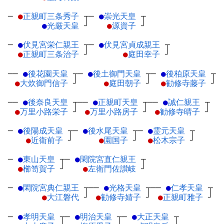
─
●
正親町三条秀子
┬
─
●
崇光天皇
┬
●
光厳天皇
┘
●
源資子
┘
─
●
伏見宮栄仁親王
┬
─
●
伏見宮貞成親王
┬
●
正親町三条治子
┘
●
庭田幸子
┘
──
●
後花園天皇
┬
─
●
後土御門天皇
┬
─
●
後柏原天皇
┬
●
大炊御門信子
┘
●
庭田朝子
┘
●
勧修寺藤子
┘
──
●
後奈良天皇
┬
──
●
正親町天皇
┬
──
●
誠仁親王
┬
●
万里小路栄子
┘
●
万里小路房子
┘
●
勧修寺晴子
┘
─
●
後陽成天皇
┬
─
●
後水尾天皇
┬
─
●
霊元天皇
┬
●
近衛前子
┘
●
園国子
┘
●
松木宗子
┘
─
●
東山天皇
┬
─
●
閑院宮直仁親王
┬
●
櫛笥賀子
┘
●
左衛門佐讃岐
┘
─
●
閑院宮典仁親王
┬
──
●
光格天皇
┬
──
●
仁孝天皇
┬
●
大江磐代
┘
●
勧修寺婧子
┘
●
正親町雅子
┘
─
●
孝明天皇
┬
─
●
明治天皇
┬
─
●
大正天皇
┬