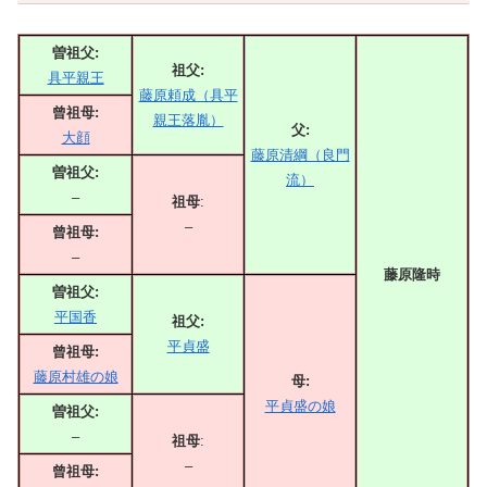
曽祖父:
祖父:
具平親王
藤原頼成（具平
曾祖母:
親王落胤）
父:
大顔
藤原清綱（良門
曽祖父:
流）
–
祖母
:
–
曾祖母:
–
藤原隆時
曽祖父:
平国香
祖父:
平貞盛
曾祖母:
藤原村雄の娘
母:
平貞盛の娘
曽祖父:
–
祖母
:
–
曾祖母: