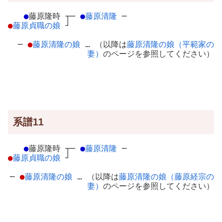
●
藤原隆時
┬
─
●
藤原清隆
─
●
藤原貞職の娘
┘
─
●
藤原清隆の娘
… （以降は
藤原清隆の娘（平範家の
妻）
のページを参照してください）
系譜11
●
藤原隆時
┬
─
●
藤原清隆
─
●
藤原貞職の娘
┘
─
●
藤原清隆の娘
… （以降は
藤原清隆の娘（藤原経宗の
妻）
のページを参照してください）