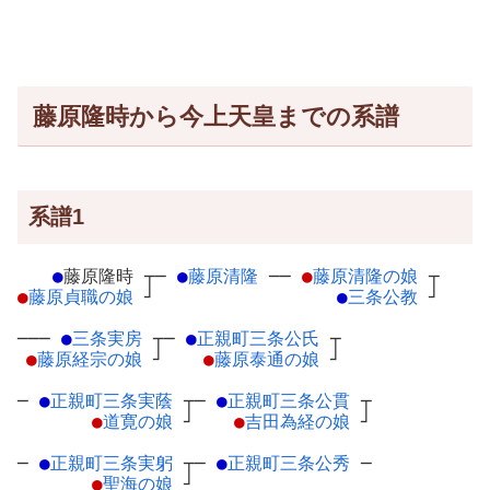
藤原隆時から今上天皇までの系譜
系譜1
●
藤原隆時
┬
─
●
藤原清隆
─
─
●
藤原清隆の娘
┬
●
藤原貞職の娘
┘
●
三条公教
┘
───
●
三条実房
┬
─
●
正親町三条公氏
┬
●
藤原経宗の娘
┘
●
藤原泰通の娘
┘
─
●
正親町三条実蔭
┬
─
●
正親町三条公貫
┬
●
道寛の娘
┘
●
吉田為経の娘
┘
─
●
正親町三条実躬
┬
─
●
正親町三条公秀
─
●
聖海の娘
┘