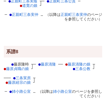
─
●
正親町三条実蔭
┬
─
●
正親町三条公貫
─
●
道寛の娘
┘
─
●
正親町三条実仲
… （以降は
正親町三条実仲
のページ
を参照してください）
系譜8
●
藤原隆時
┬
─
●
藤原清隆
─
─
●
藤原清隆の娘
┬
●
藤原貞職の娘
┘
●
三条公教
┘
───
●
三条実房
┬
●
藤原経宗の娘
┘
─
●
姉小路公宣
… （以降は
姉小路公宣
のページを参照し
てください）