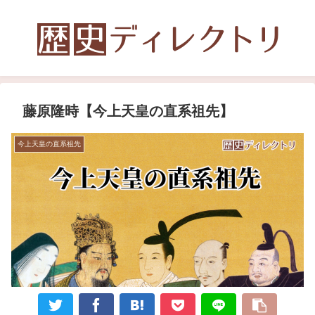
藤原隆時【今上天皇の直系祖先】
今上天皇の直系祖先