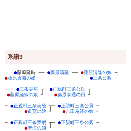
系譜3
●
藤原隆時
┬
─
●
藤原清隆
─
─
●
藤原清隆の娘
┬
●
藤原貞職の娘
┘
●
三条公教
┘
───
●
三条実房
┬
─
●
正親町三条公氏
┬
●
藤原経宗の娘
┘
●
藤原泰通の娘
┘
─
●
正親町三条実蔭
┬
─
●
正親町三条公貫
┬
●
道寛の娘
┘
●
吉田為経の娘
┘
─
●
正親町三条実躬
┬
─
●
正親町三条公秀
─
●
聖海の娘
┘