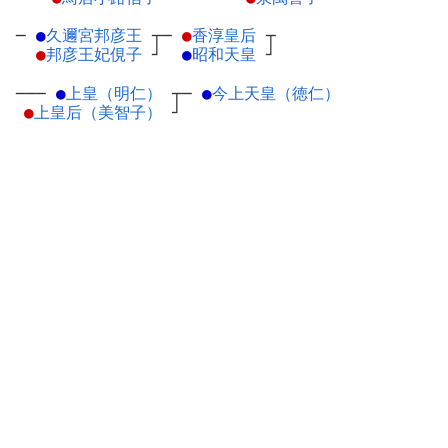
─
●
久邇宮邦彦王
┬
─
●
香淳皇后
┬
●
邦彦王妃俔子
┘
●
昭和天皇
┘
───
●
上皇（明仁）
┬
─
●
今上天皇（徳仁）
●
上皇后（美智子）
┘