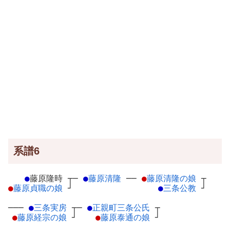
系譜6
●
藤原隆時
┬
─
●
藤原清隆
─
─
●
藤原清隆の娘
┬
●
藤原貞職の娘
┘
●
三条公教
┘
───
●
三条実房
┬
─
●
正親町三条公氏
┬
●
藤原経宗の娘
┘
●
藤原泰通の娘
┘