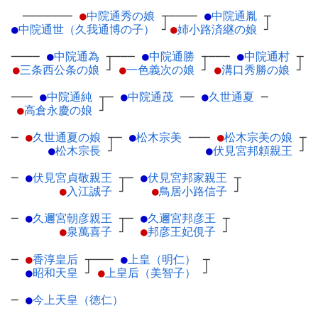
───────
●
中院通秀の娘
┬
────
●
中院通胤
┬
●
中院通世（久我通博の子）
┘
●
姉小路済継の娘
┘
────
●
中院通為
┬
───
●
中院通勝
┬
───
●
中院通村
┬
●
三条西公条の娘
┘
●
一色義次の娘
┘
●
溝口秀勝の娘
┘
───
●
中院通純
┬
─
●
中院通茂
─
─
●
久世通夏
─
●
高倉永慶の娘
┘
─
●
久世通夏の娘
┬
─
●
松木宗美
─
──
●
松木宗美の娘
┬
●
松木宗長
┘
●
伏見宮邦頼親王
┘
─
●
伏見宮貞敬親王
┬
─
●
伏見宮邦家親王
┬
●
入江誠子
┘
●
鳥居小路信子
┘
─
●
久邇宮朝彦親王
┬
─
●
久邇宮邦彦王
┬
●
泉萬喜子
┘
●
邦彦王妃俔子
┘
─
●
香淳皇后
┬
───
●
上皇（明仁）
┬
●
昭和天皇
┘
●
上皇后（美智子）
┘
─
●
今上天皇（徳仁）