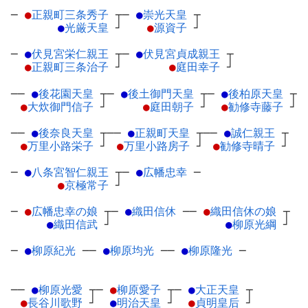
─
●
正親町三条秀子
┬
─
●
崇光天皇
┬
●
光厳天皇
┘
●
源資子
┘
─
●
伏見宮栄仁親王
┬
─
●
伏見宮貞成親王
┬
●
正親町三条治子
┘
●
庭田幸子
┘
──
●
後花園天皇
┬
─
●
後土御門天皇
┬
─
●
後柏原天皇
┬
●
大炊御門信子
┘
●
庭田朝子
┘
●
勧修寺藤子
┘
──
●
後奈良天皇
┬
──
●
正親町天皇
┬
──
●
誠仁親王
┬
●
万里小路栄子
┘
●
万里小路房子
┘
●
勧修寺晴子
┘
─
●
八条宮智仁親王
┬
─
●
広幡忠幸
─
●
京極常子
┘
─
●
広幡忠幸の娘
┬
─
●
織田信休
─
─
●
織田信休の娘
┬
●
織田信武
┘
●
柳原光綱
┘
─
●
柳原紀光
─
─
●
柳原均光
─
─
●
柳原隆光
─
──
●
柳原光愛
┬
─
●
柳原愛子
┬
─
●
大正天皇
┬
●
長谷川歌野
┘
●
明治天皇
┘
●
貞明皇后
┘