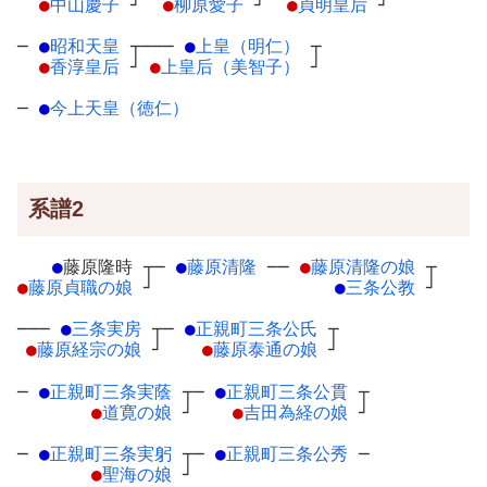
●
中山慶子
┘
●
柳原愛子
┘
●
貞明皇后
┘
─
●
昭和天皇
┬
───
●
上皇（明仁）
┬
●
香淳皇后
┘
●
上皇后（美智子）
┘
─
●
今上天皇（徳仁）
系譜2
●
藤原隆時
┬
─
●
藤原清隆
─
─
●
藤原清隆の娘
┬
●
藤原貞職の娘
┘
●
三条公教
┘
───
●
三条実房
┬
─
●
正親町三条公氏
┬
●
藤原経宗の娘
┘
●
藤原泰通の娘
┘
─
●
正親町三条実蔭
┬
─
●
正親町三条公貫
┬
●
道寛の娘
┘
●
吉田為経の娘
┘
─
●
正親町三条実躬
┬
─
●
正親町三条公秀
─
●
聖海の娘
┘