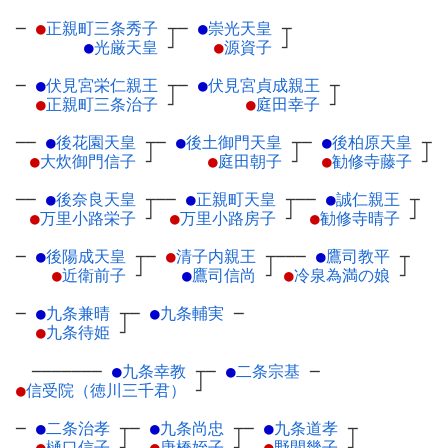
─
●
正親町三条秀子
┬
─
●
崇光天皇
┬
●
光厳天皇
┘
●
源資子
┘
─
●
伏見宮栄仁親王
┬
─
●
伏見宮貞成親王
┬
●
正親町三条治子
┘
●
庭田幸子
┘
──
●
後花園天皇
┬
─
●
後土御門天皇
┬
─
●
後柏原天皇
┬
●
大炊御門信子
┘
●
庭田朝子
┘
●
勧修寺藤子
┘
──
●
後奈良天皇
┬
──
●
正親町天皇
┬
──
●
誠仁親王
┬
●
万里小路栄子
┘
●
万里小路房子
┘
●
勧修寺晴子
┘
─
●
後陽成天皇
┬
─
●
清子内親王
┬
───
●
鷹司教平
┬
●
近衛前子
┘
●
鷹司信尚
┘
●
冷泉為満の娘
┘
─
●
九条兼晴
┬
─
●
九条輔実
─
●
九条待姫
┘
───────
●
九条幸教
┬
─
●
二条宗基
─
●
信受院（徳川三千君）
┘
─
●
二条治孝
┬
─
●
九条尚忠
┬
─
●
九条道孝
┬
●
樋口信子
┘
●
唐橋姪子
┘
●
野間幾子
┘