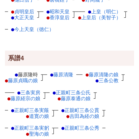
─
●
貞明皇后
┬
─
●
昭和天皇
┬
───
●
上皇（明仁）
┬
●
大正天皇
┘
●
香淳皇后
┘
●
上皇后（美智子）
┘
─
●
今上天皇（徳仁）
系譜4
●
藤原隆時
┬
─
●
藤原清隆
─
─
●
藤原清隆の娘
┬
●
藤原貞職の娘
┘
●
三条公教
┘
───
●
三条実房
┬
─
●
正親町三条公氏
┬
●
藤原経宗の娘
┘
●
藤原泰通の娘
┘
─
●
正親町三条実蔭
┬
─
●
正親町三条公貫
┬
●
道寛の娘
┘
●
吉田為経の娘
┘
─
●
正親町三条実躬
┬
─
●
正親町三条公秀
─
●
聖海の娘
┘