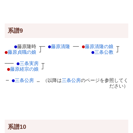
系譜9
●
藤原隆時
┬
─
●
藤原清隆
─
─
●
藤原清隆の娘
┬
●
藤原貞職の娘
┘
●
三条公教
┘
───
●
三条実房
┬
●
藤原経宗の娘
┘
─
●
三条公房
… （以降は
三条公房
のページを参照してく
ださい）
系譜10