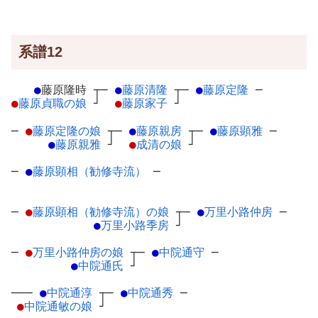
系譜12
●
藤原隆時
┬
─
●
藤原清隆
┬
─
●
藤原定隆
─
●
藤原貞職の娘
┘
●
藤原家子
┘
─
●
藤原定隆の娘
┬
─
●
藤原親房
┬
─
●
藤原顕雅
─
●
藤原親雅
┘
●
成清の娘
┘
─
●
藤原顕相（勧修寺流）
─
─
●
藤原顕相（勧修寺流）の娘
┬
─
●
万里小路仲房
─
●
万里小路季房
┘
─
●
万里小路仲房の娘
┬
─
●
中院通守
─
●
中院通氏
┘
───
●
中院通淳
┬
─
●
中院通秀
─
●
中院通敏の娘
┘