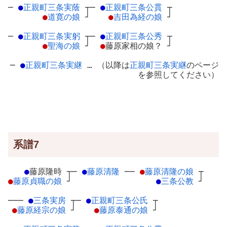
─
●
正親町三条実蔭
┬
─
●
正親町三条公貫
┬
●
道寛の娘
┘
●
吉田為経の娘
┘
─
●
正親町三条実躬
┬
─
●
正親町三条公秀
┬
●
聖海の娘
┘
●
藤原家相の娘？
┘
─
●
正親町三条実継
… （以降は
正親町三条実継
のページ
を参照してください）
系譜7
●
藤原隆時
┬
─
●
藤原清隆
─
─
●
藤原清隆の娘
┬
●
藤原貞職の娘
┘
●
三条公教
┘
───
●
三条実房
┬
─
●
正親町三条公氏
┬
●
藤原経宗の娘
┘
●
藤原泰通の娘
┘