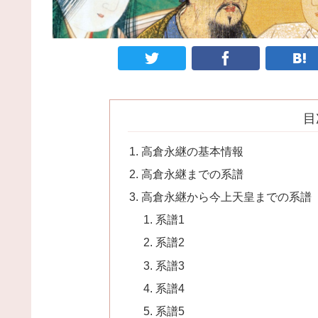
目
高倉永継の基本情報
高倉永継までの系譜
高倉永継から今上天皇までの系譜
系譜1
系譜2
系譜3
系譜4
系譜5