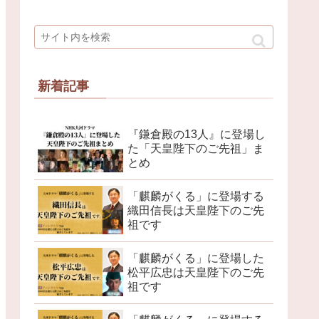
新着記事
『鎌倉殿の13人』に登場し
た「天皇陛下のご先祖」ま
とめ
「麒麟がくる」に登場する
織田信長は天皇陛下のご先
祖です
「麒麟がくる」に登場した
松平広忠は天皇陛下のご先
祖です