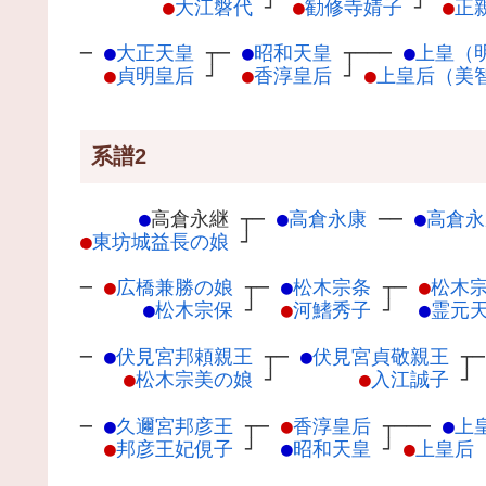
●
大江磐代
┘
●
勧修寺婧子
┘
●
正
─
●
大正天皇
┬
─
●
昭和天皇
┬
───
●
上皇（
●
貞明皇后
┘
●
香淳皇后
┘
●
上皇后（美
系譜2
●
高倉永継
┬
─
●
高倉永康
─
─
●
高倉永
●
東坊城益長の娘
┘
─
●
広橋兼勝の娘
┬
─
●
松木宗条
┬
─
●
松木
●
松木宗保
┘
●
河鰭秀子
┘
●
霊元
─
●
伏見宮邦頼親王
┬
─
●
伏見宮貞敬親王
┬
●
松木宗美の娘
┘
●
入江誠子
┘
─
●
久邇宮邦彦王
┬
─
●
香淳皇后
┬
───
●
上
●
邦彦王妃俔子
┘
●
昭和天皇
┘
●
上皇后