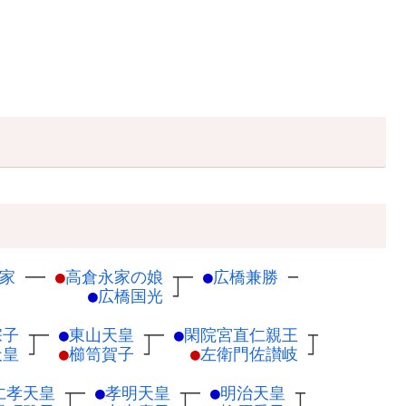
家
─
─
●
高倉永家の娘
┬
─
●
広橋兼勝
─
●
広橋国光
┘
宗子
┬
─
●
東山天皇
┬
─
●
閑院宮直仁親王
┬
天皇
┘
●
櫛笥賀子
┘
●
左衛門佐讃岐
┘
仁孝天皇
┬
─
●
孝明天皇
┬
─
●
明治天皇
┬