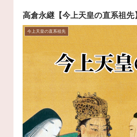
高倉永継【今上天皇の直系祖先
今上天皇の直系祖先