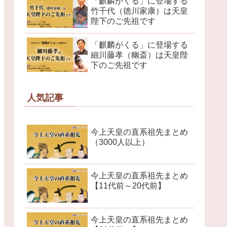
「麒麟がくる」に登場する
竹千代（徳川家康）は天皇
陛下のご先祖です
「麒麟がくる」に登場する
細川藤孝（幽斎）は天皇陛
下のご先祖です
人気記事
今上天皇の直系祖先まとめ
（3000人以上）
今上天皇の直系祖先まとめ
【11代前～20代前】
今上天皇の直系祖先まとめ