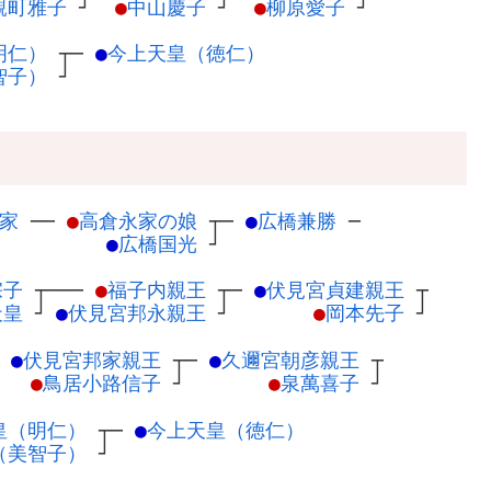
親町雅子
┘
●
中山慶子
┘
●
柳原愛子
┘
明仁）
┬
─
●
今上天皇（徳仁）
智子）
┘
家
─
─
●
高倉永家の娘
┬
─
●
広橋兼勝
─
●
広橋国光
┘
宗子
┬
───
●
福子内親王
┬
─
●
伏見宮貞建親王
┬
天皇
┘
●
伏見宮邦永親王
┘
●
岡本先子
┘
─
●
伏見宮邦家親王
┬
─
●
久邇宮朝彦親王
┬
●
鳥居小路信子
┘
●
泉萬喜子
┘
皇（明仁）
┬
─
●
今上天皇（徳仁）
（美智子）
┘