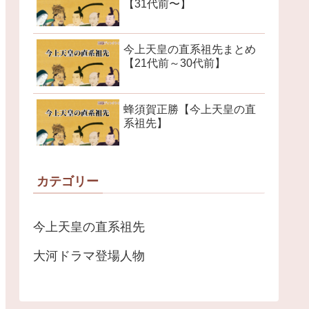
【31代前〜】
今上天皇の直系祖先まとめ
【21代前～30代前】
蜂須賀正勝【今上天皇の直
系祖先】
カテゴリー
今上天皇の直系祖先
大河ドラマ登場人物