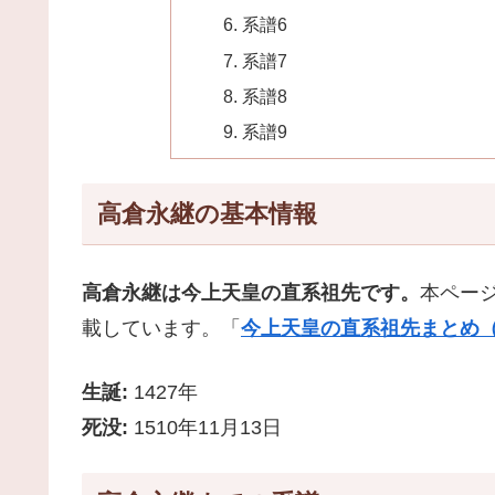
系譜6
系譜7
系譜8
系譜9
高倉永継の基本情報
高倉永継は今上天皇の直系祖先です。
本ペー
載しています。「
今上天皇の直系祖先まとめ（
生誕:
1427年
死没:
1510年11月13日