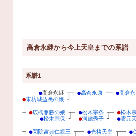
高倉永継から今上天皇までの系譜
系譜1
●
高倉永継
┬
─
●
高倉永康
─
─
●
高倉永
●
東坊城益長の娘
┘
─
●
広橋兼勝の娘
┬
─
●
松木宗条
┬
─
●
松木
●
松木宗保
┘
●
河鰭秀子
┘
●
霊元
─
●
閑院宮典仁親王
┬
──
●
光格天皇
┬
──
●