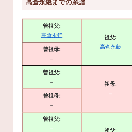
高倉永継までの系譜
曽祖父:
高倉永行
祖父:
高倉永藤
曾祖母:
–
曽祖父:
–
祖母
:
–
曾祖母:
–
曽祖父:
–
祖父
: