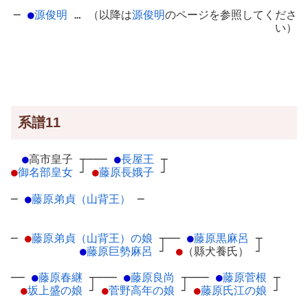
─
●
源俊明
… （以降は
源俊明
のページを参照してくださ
い）
系譜11
●
高市皇子
┬
───
●
長屋王
┬
●
御名部皇女
┘
●
藤原長娥子
┘
─
●
藤原弟貞（山背王）
─
─
●
藤原弟貞（山背王）の娘
┬
──
●
藤原黒麻呂
┬
●
藤原巨勢麻呂
┘
●
（縣犬養氏）
┘
──
●
藤原春継
┬
───
●
藤原良尚
┬
───
●
藤原菅根
┬
●
坂上盛の娘
┘
●
菅野高年の娘
┘
●
藤原氏江の娘
┘