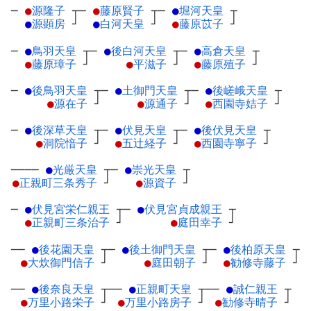
─
●
源隆子
┬
─
●
藤原賢子
┬
─
●
堀河天皇
┬
●
源顕房
┘
●
白河天皇
┘
●
藤原苡子
┘
─
●
鳥羽天皇
┬
─
●
後白河天皇
┬
─
●
高倉天皇
┬
●
藤原璋子
┘
●
平滋子
┘
●
藤原殖子
┘
─
●
後鳥羽天皇
┬
─
●
土御門天皇
┬
─
●
後嵯峨天皇
┬
●
源在子
┘
●
源通子
┘
●
西園寺姞子
┘
─
●
後深草天皇
┬
─
●
伏見天皇
┬
─
●
後伏見天皇
┬
●
洞院愔子
┘
●
五辻経子
┘
●
西園寺寧子
┘
────
●
光厳天皇
┬
─
●
崇光天皇
┬
●
正親町三条秀子
┘
●
源資子
┘
─
●
伏見宮栄仁親王
┬
─
●
伏見宮貞成親王
┬
●
正親町三条治子
┘
●
庭田幸子
┘
──
●
後花園天皇
┬
─
●
後土御門天皇
┬
─
●
後柏原天皇
┬
●
大炊御門信子
┘
●
庭田朝子
┘
●
勧修寺藤子
┘
──
●
後奈良天皇
┬
──
●
正親町天皇
┬
──
●
誠仁親王
┬
●
万里小路栄子
┘
●
万里小路房子
┘
●
勧修寺晴子
┘