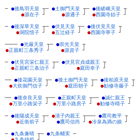
─
●
後鳥羽天皇
┬
─
●
土御門天皇
┬
─
●
後嵯峨天皇
┬
●
源在子
┘
●
源通子
┘
●
西園寺姞子
┘
─
●
後深草天皇
┬
─
●
伏見天皇
┬
─
●
後伏見天皇
┬
●
洞院愔子
┘
●
五辻経子
┘
●
西園寺寧子
┘
────
●
光厳天皇
┬
─
●
崇光天皇
┬
●
正親町三条秀子
┘
●
源資子
┘
─
●
伏見宮栄仁親王
┬
─
●
伏見宮貞成親王
┬
●
正親町三条治子
┘
●
庭田幸子
┘
──
●
後花園天皇
┬
─
●
後土御門天皇
┬
─
●
後柏原天皇
┬
●
大炊御門信子
┘
●
庭田朝子
┘
●
勧修寺藤子
┘
──
●
後奈良天皇
┬
──
●
正親町天皇
┬
──
●
誠仁親王
┬
●
万里小路栄子
┘
●
万里小路房子
┘
●
勧修寺晴子
┘
─
●
後陽成天皇
┬
─
●
清子内親王
┬
───
●
鷹司教平
┬
●
近衛前子
┘
●
鷹司信尚
┘
●
冷泉為満の娘
┘
─
●
九条兼晴
┬
─
●
九条輔実
─
●
九条待姫
┘