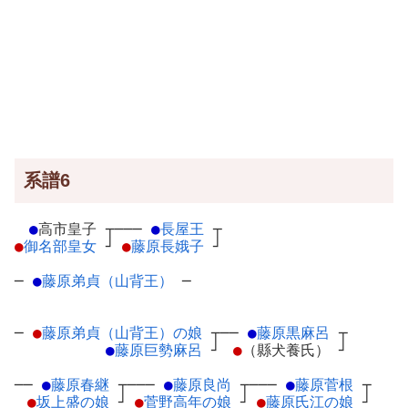
系譜6
●
高市皇子
┬
───
●
長屋王
┬
●
御名部皇女
┘
●
藤原長娥子
┘
─
●
藤原弟貞（山背王）
─
─
●
藤原弟貞（山背王）の娘
┬
──
●
藤原黒麻呂
┬
●
藤原巨勢麻呂
┘
●
（縣犬養氏）
┘
──
●
藤原春継
┬
───
●
藤原良尚
┬
───
●
藤原菅根
┬
●
坂上盛の娘
┘
●
菅野高年の娘
┘
●
藤原氏江の娘
┘