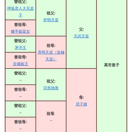
曽祖父:
押坂彦人大兄皇
祖父:
子
舒明天皇
曾祖母:
父:
糠手姫皇女
天武天皇
曽祖父:
祖母:
茅渟王
斉明天皇（皇極
曾祖母:
天皇）
吉備姫王
高市皇子
曽祖父:
–
祖父:
宗形徳善
曾祖母:
–
母:
尼子娘
曽祖父:
–
祖母
:
–
曾祖母:
–