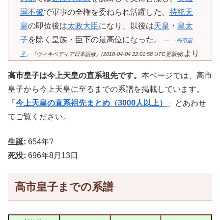
国
不破
で軍事の全権を委ねられ活躍した。
持統天
皇
の即位後は
太政大臣
になり、以後は
天皇
・
皇太
子
を除く皇族・臣下の最高位になった。 ─
「
高市皇
より
子
」『ウィキペディア日本語版』(2018-04-04 22:01:58 UTC更新版)
高市皇子は今上天皇の直系祖先です。
本ページでは、高市
皇子から今上天皇に至るまでの系譜を掲載しています。
「
今上天皇の直系祖先まとめ（3000人以上）
」とあわせ
てご覧ください。
生誕:
654年?
死没:
696年8月13日
高市皇子までの系譜