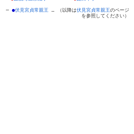
─
●
伏見宮貞常親王
… （以降は
伏見宮貞常親王
のページ
を参照してください）