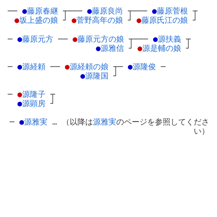
──
●
藤原春継
┬
───
●
藤原良尚
┬
───
●
藤原菅根
┬
●
坂上盛の娘
┘
●
菅野高年の娘
┘
●
藤原氏江の娘
┘
─
●
藤原元方
─
─
●
藤原元方の娘
┬
───
●
源扶義
┬
●
源雅信
┘
●
源是輔の娘
┘
─
●
源経頼
─
─
●
源経頼の娘
┬
─
●
源隆俊
─
●
源隆国
┘
─
●
源隆子
┬
●
源顕房
┘
─
●
源雅実
… （以降は
源雅実
のページを参照してくださ
い）