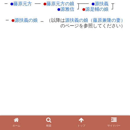
─
●
藤原元方
─
─
●
藤原元方の娘
┬
───
●
源扶義
┬
●
源雅信
┘
●
源是輔の娘
┘
─
●
源扶義の娘
… （以降は
源扶義の娘（藤原兼隆の妻）
のページを参照してください）
ホーム
検索
トップ
サイドバー