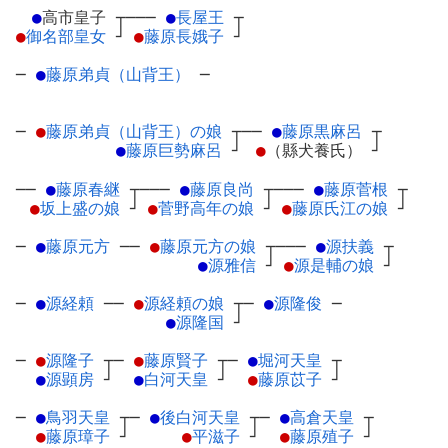
●
高市皇子
┬
───
●
長屋王
┬
●
御名部皇女
┘
●
藤原長娥子
┘
─
●
藤原弟貞（山背王）
─
─
●
藤原弟貞（山背王）の娘
┬
──
●
藤原黒麻呂
┬
●
藤原巨勢麻呂
┘
●
（縣犬養氏）
┘
──
●
藤原春継
┬
───
●
藤原良尚
┬
───
●
藤原菅根
┬
●
坂上盛の娘
┘
●
菅野高年の娘
┘
●
藤原氏江の娘
┘
─
●
藤原元方
─
─
●
藤原元方の娘
┬
───
●
源扶義
┬
●
源雅信
┘
●
源是輔の娘
┘
─
●
源経頼
─
─
●
源経頼の娘
┬
─
●
源隆俊
─
●
源隆国
┘
─
●
源隆子
┬
─
●
藤原賢子
┬
─
●
堀河天皇
┬
●
源顕房
┘
●
白河天皇
┘
●
藤原苡子
┘
─
●
鳥羽天皇
┬
─
●
後白河天皇
┬
─
●
高倉天皇
┬
●
藤原璋子
┘
●
平滋子
┘
●
藤原殖子
┘