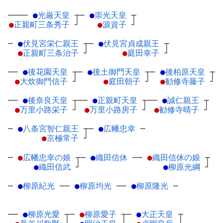
────
●
光厳天皇
┬
─
●
崇光天皇
┬
●
正親町三条秀子
┘
●
源資子
┘
─
●
伏見宮栄仁親王
┬
─
●
伏見宮貞成親王
┬
●
正親町三条治子
┘
●
庭田幸子
┘
──
●
後花園天皇
┬
─
●
後土御門天皇
┬
─
●
後柏原天皇
┬
●
大炊御門信子
┘
●
庭田朝子
┘
●
勧修寺藤子
┘
──
●
後奈良天皇
┬
──
●
正親町天皇
┬
──
●
誠仁親王
┬
●
万里小路栄子
┘
●
万里小路房子
┘
●
勧修寺晴子
┘
─
●
八条宮智仁親王
┬
─
●
広幡忠幸
─
●
京極常子
┘
─
●
広幡忠幸の娘
┬
─
●
織田信休
─
─
●
織田信休の娘
┬
●
織田信武
┘
●
柳原光綱
┘
─
●
柳原紀光
─
─
●
柳原均光
─
─
●
柳原隆光
─
──
●
柳原光愛
┬
─
●
柳原愛子
┬
─
●
大正天皇
┬