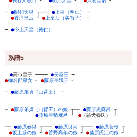
●
長谷川歌野
┘
●
明治天皇
┘
●
貞明皇后
┘
─
●
昭和天皇
┬
───
●
上皇（明仁）
┬
●
香淳皇后
┘
●
上皇后（美智子）
┘
─
●
今上天皇（徳仁）
系譜5
●
高市皇子
┬
───
●
長屋王
┬
●
御名部皇女
┘
●
藤原長娥子
┘
─
●
藤原弟貞（山背王）
─
─
●
藤原弟貞（山背王）の娘
┬
──
●
藤原黒麻呂
┬
●
藤原巨勢麻呂
┘
●
（縣犬養氏）
┘
──
●
藤原春継
┬
───
●
藤原良尚
┬
───
●
藤原菅根
┬
●
坂上盛の娘
┘
●
菅野高年の娘
┘
●
藤原氏江の娘
┘