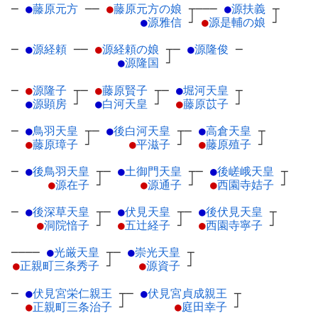
─
●
藤原元方
─
─
●
藤原元方の娘
┬
───
●
源扶義
┬
●
源雅信
┘
●
源是輔の娘
┘
─
●
源経頼
─
─
●
源経頼の娘
┬
─
●
源隆俊
─
●
源隆国
┘
─
●
源隆子
┬
─
●
藤原賢子
┬
─
●
堀河天皇
┬
●
源顕房
┘
●
白河天皇
┘
●
藤原苡子
┘
─
●
鳥羽天皇
┬
─
●
後白河天皇
┬
─
●
高倉天皇
┬
●
藤原璋子
┘
●
平滋子
┘
●
藤原殖子
┘
─
●
後鳥羽天皇
┬
─
●
土御門天皇
┬
─
●
後嵯峨天皇
┬
●
源在子
┘
●
源通子
┘
●
西園寺姞子
┘
─
●
後深草天皇
┬
─
●
伏見天皇
┬
─
●
後伏見天皇
┬
●
洞院愔子
┘
●
五辻経子
┘
●
西園寺寧子
┘
────
●
光厳天皇
┬
─
●
崇光天皇
┬
●
正親町三条秀子
┘
●
源資子
┘
─
●
伏見宮栄仁親王
┬
─
●
伏見宮貞成親王
┬
●
正親町三条治子
┘
●
庭田幸子
┘