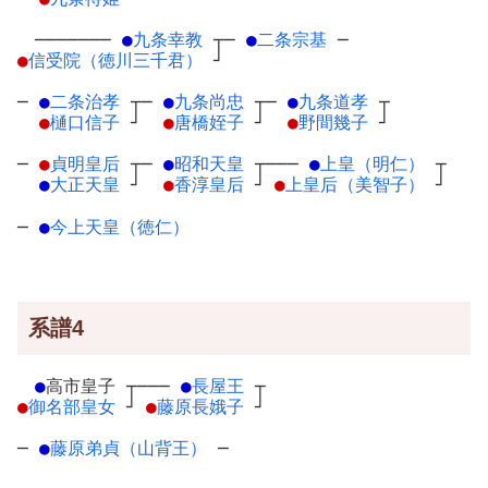
───────
●
九条幸教
┬
─
●
二条宗基
─
●
信受院（徳川三千君）
┘
─
●
二条治孝
┬
─
●
九条尚忠
┬
─
●
九条道孝
┬
●
樋口信子
┘
●
唐橋姪子
┘
●
野間幾子
┘
─
●
貞明皇后
┬
─
●
昭和天皇
┬
───
●
上皇（明仁）
┬
●
大正天皇
┘
●
香淳皇后
┘
●
上皇后（美智子）
┘
─
●
今上天皇（徳仁）
系譜4
●
高市皇子
┬
───
●
長屋王
┬
●
御名部皇女
┘
●
藤原長娥子
┘
─
●
藤原弟貞（山背王）
─