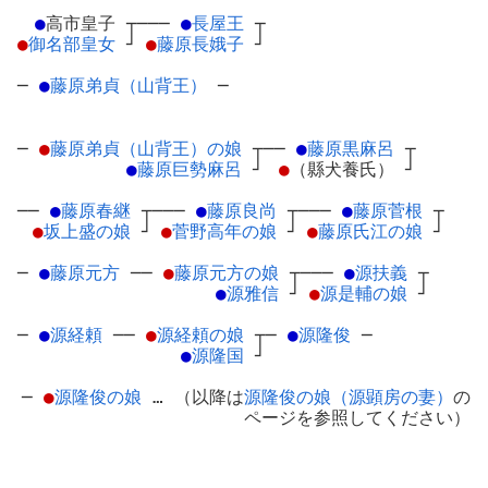
●
高市皇子
┬
───
●
長屋王
┬
●
御名部皇女
┘
●
藤原長娥子
┘
─
●
藤原弟貞（山背王）
─
─
●
藤原弟貞（山背王）の娘
┬
──
●
藤原黒麻呂
┬
●
藤原巨勢麻呂
┘
●
（縣犬養氏）
┘
──
●
藤原春継
┬
───
●
藤原良尚
┬
───
●
藤原菅根
┬
●
坂上盛の娘
┘
●
菅野高年の娘
┘
●
藤原氏江の娘
┘
─
●
藤原元方
─
─
●
藤原元方の娘
┬
───
●
源扶義
┬
●
源雅信
┘
●
源是輔の娘
┘
─
●
源経頼
─
─
●
源経頼の娘
┬
─
●
源隆俊
─
●
源隆国
┘
─
●
源隆俊の娘
… （以降は
源隆俊の娘（源顕房の妻）
の
ページを参照してください）