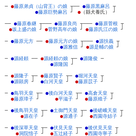
─
●
藤原弟貞（山背王）の娘
┬
──
●
藤原黒麻呂
┬
●
藤原巨勢麻呂
┘
●
（縣犬養氏）
┘
──
●
藤原春継
┬
───
●
藤原良尚
┬
───
●
藤原菅根
┬
●
坂上盛の娘
┘
●
菅野高年の娘
┘
●
藤原氏江の娘
┘
─
●
藤原元方
─
─
●
藤原元方の娘
┬
───
●
源扶義
┬
●
源雅信
┘
●
源是輔の娘
┘
─
●
源経頼
─
─
●
源経頼の娘
┬
─
●
源隆俊
─
●
源隆国
┘
─
●
源隆子
┬
─
●
藤原賢子
┬
─
●
堀河天皇
┬
●
源顕房
┘
●
白河天皇
┘
●
藤原苡子
┘
─
●
鳥羽天皇
┬
─
●
後白河天皇
┬
─
●
高倉天皇
┬
●
藤原璋子
┘
●
平滋子
┘
●
藤原殖子
┘
─
●
後鳥羽天皇
┬
─
●
土御門天皇
┬
─
●
後嵯峨天皇
┬
●
源在子
┘
●
源通子
┘
●
西園寺姞子
┘
─
●
後深草天皇
┬
─
●
伏見天皇
┬
─
●
後伏見天皇
┬
●
洞院愔子
┘
●
五辻経子
┘
●
西園寺寧子
┘