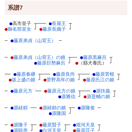
系譜7
●
高市皇子
┬
───
●
長屋王
┬
●
御名部皇女
┘
●
藤原長娥子
┘
─
●
藤原弟貞（山背王）
─
─
●
藤原弟貞（山背王）の娘
┬
──
●
藤原黒麻呂
┬
●
藤原巨勢麻呂
┘
●
（縣犬養氏）
┘
──
●
藤原春継
┬
───
●
藤原良尚
┬
───
●
藤原菅根
┬
●
坂上盛の娘
┘
●
菅野高年の娘
┘
●
藤原氏江の娘
┘
─
●
藤原元方
─
─
●
藤原元方の娘
┬
───
●
源扶義
┬
●
源雅信
┘
●
源是輔の娘
┘
─
●
源経頼
─
─
●
源経頼の娘
┬
─
●
源隆俊
─
●
源隆国
┘
─
●
源隆子
┬
─
●
藤原賢子
┬
─
●
堀河天皇
┬
●
源顕房
┘
●
白河天皇
┘
●
藤原苡子
┘