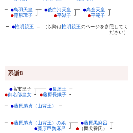
─
●
鳥羽天皇
┬
─
●
後白河天皇
┬
─
●
高倉天皇
┬
●
藤原璋子
┘
●
平滋子
┘
●
平範子
┘
─
●
惟明親王
… （以降は
惟明親王
のページを参照してく
ださい）
系譜8
●
高市皇子
┬
───
●
長屋王
┬
●
御名部皇女
┘
●
藤原長娥子
┘
─
●
藤原弟貞（山背王）
─
─
●
藤原弟貞（山背王）の娘
┬
──
●
藤原黒麻呂
┬
●
藤原巨勢麻呂
┘
●
（縣犬養氏）
┘