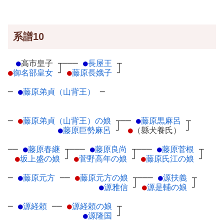
系譜10
●
高市皇子
┬
───
●
長屋王
┬
●
御名部皇女
┘
●
藤原長娥子
┘
─
●
藤原弟貞（山背王）
─
─
●
藤原弟貞（山背王）の娘
┬
──
●
藤原黒麻呂
┬
●
藤原巨勢麻呂
┘
●
（縣犬養氏）
┘
──
●
藤原春継
┬
───
●
藤原良尚
┬
───
●
藤原菅根
┬
●
坂上盛の娘
┘
●
菅野高年の娘
┘
●
藤原氏江の娘
┘
─
●
藤原元方
─
─
●
藤原元方の娘
┬
───
●
源扶義
┬
●
源雅信
┘
●
源是輔の娘
┘
─
●
源経頼
─
─
●
源経頼の娘
┬
●
源隆国
┘