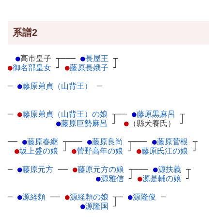
系譜2
●
高市皇子
┬
───
●
長屋王
┬
●
御名部皇女
┘
●
藤原長娥子
┘
─
●
藤原弟貞（山背王）
─
─
●
藤原弟貞（山背王）の娘
┬
──
●
藤原黒麻呂
┬
●
藤原巨勢麻呂
┘
●
（縣犬養氏）
┘
──
●
藤原春継
┬
───
●
藤原良尚
┬
───
●
藤原菅根
┬
●
坂上盛の娘
┘
●
菅野高年の娘
┘
●
藤原氏江の娘
┘
─
●
藤原元方
─
─
●
藤原元方の娘
┬
───
●
源扶義
┬
●
源雅信
┘
●
源是輔の娘
┘
─
●
源経頼
─
─
●
源経頼の娘
┬
─
●
源隆俊
─
●
源隆国
┘