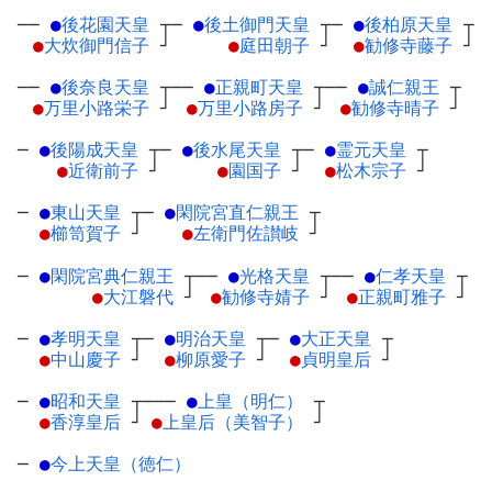
──
●
後花園天皇
┬
─
●
後土御門天皇
┬
─
●
後柏原天皇
┬
●
大炊御門信子
┘
●
庭田朝子
┘
●
勧修寺藤子
┘
──
●
後奈良天皇
┬
──
●
正親町天皇
┬
──
●
誠仁親王
┬
●
万里小路栄子
┘
●
万里小路房子
┘
●
勧修寺晴子
┘
─
●
後陽成天皇
┬
─
●
後水尾天皇
┬
─
●
霊元天皇
┬
●
近衛前子
┘
●
園国子
┘
●
松木宗子
┘
─
●
東山天皇
┬
─
●
閑院宮直仁親王
┬
●
櫛笥賀子
┘
●
左衛門佐讃岐
┘
─
●
閑院宮典仁親王
┬
──
●
光格天皇
┬
──
●
仁孝天皇
┬
●
大江磐代
┘
●
勧修寺婧子
┘
●
正親町雅子
┘
─
●
孝明天皇
┬
─
●
明治天皇
┬
─
●
大正天皇
┬
●
中山慶子
┘
●
柳原愛子
┘
●
貞明皇后
┘
─
●
昭和天皇
┬
───
●
上皇（明仁）
┬
●
香淳皇后
┘
●
上皇后（美智子）
┘
─
●
今上天皇（徳仁）