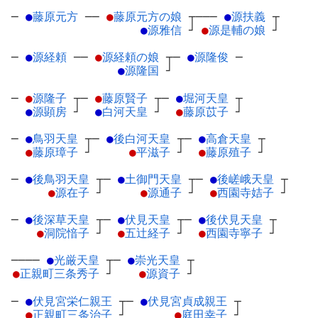
─
●
藤原元方
─
─
●
藤原元方の娘
┬
───
●
源扶義
┬
●
源雅信
┘
●
源是輔の娘
┘
─
●
源経頼
─
─
●
源経頼の娘
┬
─
●
源隆俊
─
●
源隆国
┘
─
●
源隆子
┬
─
●
藤原賢子
┬
─
●
堀河天皇
┬
●
源顕房
┘
●
白河天皇
┘
●
藤原苡子
┘
─
●
鳥羽天皇
┬
─
●
後白河天皇
┬
─
●
高倉天皇
┬
●
藤原璋子
┘
●
平滋子
┘
●
藤原殖子
┘
─
●
後鳥羽天皇
┬
─
●
土御門天皇
┬
─
●
後嵯峨天皇
┬
●
源在子
┘
●
源通子
┘
●
西園寺姞子
┘
─
●
後深草天皇
┬
─
●
伏見天皇
┬
─
●
後伏見天皇
┬
●
洞院愔子
┘
●
五辻経子
┘
●
西園寺寧子
┘
────
●
光厳天皇
┬
─
●
崇光天皇
┬
●
正親町三条秀子
┘
●
源資子
┘
─
●
伏見宮栄仁親王
┬
─
●
伏見宮貞成親王
┬
●
正親町三条治子
┘
●
庭田幸子
┘