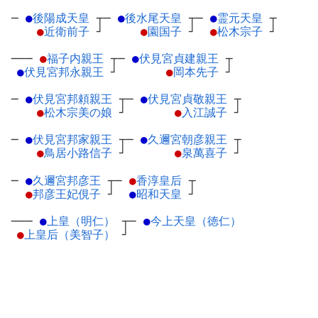
─
●
後陽成天皇
┬
─
●
後水尾天皇
┬
─
●
霊元天皇
┬
●
近衛前子
┘
●
園国子
┘
●
松木宗子
┘
───
●
福子内親王
┬
─
●
伏見宮貞建親王
┬
●
伏見宮邦永親王
┘
●
岡本先子
┘
─
●
伏見宮邦頼親王
┬
─
●
伏見宮貞敬親王
┬
●
松木宗美の娘
┘
●
入江誠子
┘
─
●
伏見宮邦家親王
┬
─
●
久邇宮朝彦親王
┬
●
鳥居小路信子
┘
●
泉萬喜子
┘
─
●
久邇宮邦彦王
┬
─
●
香淳皇后
┬
●
邦彦王妃俔子
┘
●
昭和天皇
┘
───
●
上皇（明仁）
┬
─
●
今上天皇（徳仁）
●
上皇后（美智子）
┘