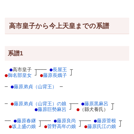
高市皇子から今上天皇までの系譜
系譜1
●
高市皇子
┬
───
●
長屋王
┬
●
御名部皇女
┘
●
藤原長娥子
┘
─
●
藤原弟貞（山背王）
─
─
●
藤原弟貞（山背王）の娘
┬
──
●
藤原黒麻呂
┬
●
藤原巨勢麻呂
┘
●
（縣犬養氏）
┘
──
●
藤原春継
┬
───
●
藤原良尚
┬
───
●
藤原菅根
┬
●
坂上盛の娘
┘
●
菅野高年の娘
┘
●
藤原氏江の娘
┘