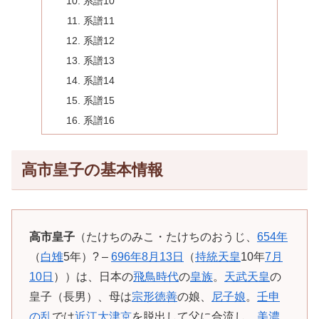
系譜10
系譜11
系譜12
系譜13
系譜14
系譜15
系譜16
高市皇子の基本情報
高市皇子
（たけちのみこ・たけちのおうじ、
654年
（
白雉
5年）? –
696年
8月13日
（
持統天皇
10年
7月
10日
））は、日本の
飛鳥時代
の
皇族
。
天武天皇
の
皇子（長男）、母は
宗形徳善
の娘、
尼子娘
。
壬申
の乱
では
近江大津京
を脱出して父に合流し、
美濃