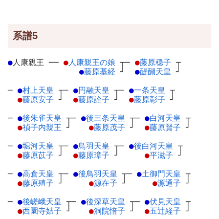
系譜5
●
人康親王
─
─
●
人康親王の娘
┬
─
●
藤原穏子
┬
●
藤原基経
┘
●
醍醐天皇
┘
─
●
村上天皇
┬
─
●
円融天皇
┬
─
●
一条天皇
┬
●
藤原安子
┘
●
藤原詮子
┘
●
藤原彰子
┘
─
●
後朱雀天皇
┬
─
●
後三条天皇
┬
─
●
白河天皇
┬
●
禎子内親王
┘
●
藤原茂子
┘
●
藤原賢子
┘
─
●
堀河天皇
┬
─
●
鳥羽天皇
┬
─
●
後白河天皇
┬
●
藤原苡子
┘
●
藤原璋子
┘
●
平滋子
┘
─
●
高倉天皇
┬
─
●
後鳥羽天皇
┬
─
●
土御門天皇
┬
●
藤原殖子
┘
●
源在子
┘
●
源通子
┘
─
●
後嵯峨天皇
┬
─
●
後深草天皇
┬
─
●
伏見天皇
┬
●
西園寺姞子
┘
●
洞院愔子
┘
●
五辻経子
┘