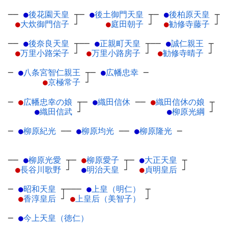
──
●
後花園天皇
┬
─
●
後土御門天皇
┬
─
●
後柏原天皇
┬
●
大炊御門信子
┘
●
庭田朝子
┘
●
勧修寺藤子
┘
──
●
後奈良天皇
┬
──
●
正親町天皇
┬
──
●
誠仁親王
┬
●
万里小路栄子
┘
●
万里小路房子
┘
●
勧修寺晴子
┘
─
●
八条宮智仁親王
┬
─
●
広幡忠幸
─
●
京極常子
┘
─
●
広幡忠幸の娘
┬
─
●
織田信休
─
─
●
織田信休の娘
┬
●
織田信武
┘
●
柳原光綱
┘
─
●
柳原紀光
─
─
●
柳原均光
─
─
●
柳原隆光
─
──
●
柳原光愛
┬
─
●
柳原愛子
┬
─
●
大正天皇
┬
●
長谷川歌野
┘
●
明治天皇
┘
●
貞明皇后
┘
─
●
昭和天皇
┬
───
●
上皇（明仁）
┬
●
香淳皇后
┘
●
上皇后（美智子）
┘
─
●
今上天皇（徳仁）