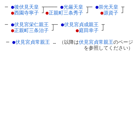
─
●
後伏見天皇
┬
────
●
光厳天皇
┬
─
●
崇光天皇
┬
●
西園寺寧子
┘
●
正親町三条秀子
┘
●
源資子
┘
─
●
伏見宮栄仁親王
┬
─
●
伏見宮貞成親王
┬
●
正親町三条治子
┘
●
庭田幸子
┘
─
●
伏見宮貞常親王
… （以降は
伏見宮貞常親王
のページ
を参照してください）