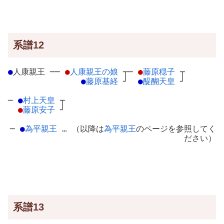
系譜12
●
人康親王
─
─
●
人康親王の娘
┬
─
●
藤原穏子
┬
●
藤原基経
┘
●
醍醐天皇
┘
─
●
村上天皇
┬
●
藤原安子
┘
─
●
為平親王
… （以降は
為平親王
のページを参照してく
ださい）
系譜13