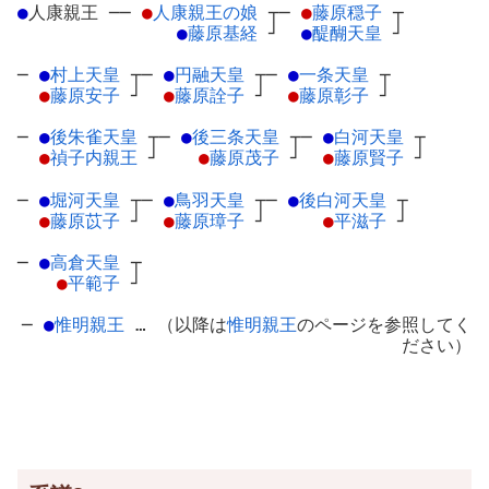
●
人康親王
─
─
●
人康親王の娘
┬
─
●
藤原穏子
┬
●
藤原基経
┘
●
醍醐天皇
┘
─
●
村上天皇
┬
─
●
円融天皇
┬
─
●
一条天皇
┬
●
藤原安子
┘
●
藤原詮子
┘
●
藤原彰子
┘
─
●
後朱雀天皇
┬
─
●
後三条天皇
┬
─
●
白河天皇
┬
●
禎子内親王
┘
●
藤原茂子
┘
●
藤原賢子
┘
─
●
堀河天皇
┬
─
●
鳥羽天皇
┬
─
●
後白河天皇
┬
●
藤原苡子
┘
●
藤原璋子
┘
●
平滋子
┘
─
●
高倉天皇
┬
●
平範子
┘
─
●
惟明親王
… （以降は
惟明親王
のページを参照してく
ださい）