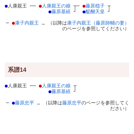
●
人康親王
─
─
●
人康親王の娘
┬
─
●
藤原穏子
┬
●
藤原基経
┘
●
醍醐天皇
┘
─
●
康子内親王
… （以降は
康子内親王（藤原師輔の妻）
のページを参照してください）
系譜14
●
人康親王
─
─
●
人康親王の娘
┬
●
藤原基経
┘
─
●
藤原忠平
… （以降は
藤原忠平
のページを参照してく
ださい）