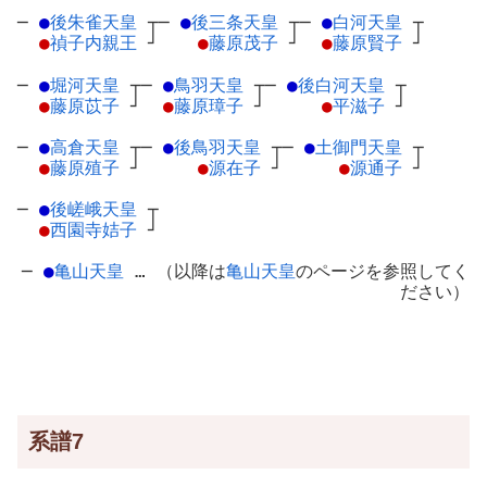
─
●
後朱雀天皇
┬
─
●
後三条天皇
┬
─
●
白河天皇
┬
●
禎子内親王
┘
●
藤原茂子
┘
●
藤原賢子
┘
─
●
堀河天皇
┬
─
●
鳥羽天皇
┬
─
●
後白河天皇
┬
●
藤原苡子
┘
●
藤原璋子
┘
●
平滋子
┘
─
●
高倉天皇
┬
─
●
後鳥羽天皇
┬
─
●
土御門天皇
┬
●
藤原殖子
┘
●
源在子
┘
●
源通子
┘
─
●
後嵯峨天皇
┬
●
西園寺姞子
┘
─
●
亀山天皇
… （以降は
亀山天皇
のページを参照してく
ださい）
系譜7