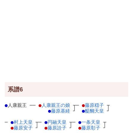
系譜6
●
人康親王
─
─
●
人康親王の娘
┬
─
●
藤原穏子
┬
●
藤原基経
┘
●
醍醐天皇
┘
─
●
村上天皇
┬
─
●
円融天皇
┬
─
●
一条天皇
┬
●
藤原安子
┘
●
藤原詮子
┘
●
藤原彰子
┘