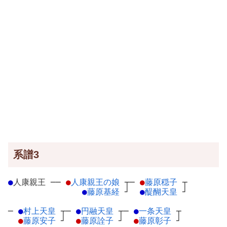
系譜3
●
人康親王
─
─
●
人康親王の娘
┬
─
●
藤原穏子
┬
●
藤原基経
┘
●
醍醐天皇
┘
─
●
村上天皇
┬
─
●
円融天皇
┬
─
●
一条天皇
┬
●
藤原安子
┘
●
藤原詮子
┘
●
藤原彰子
┘