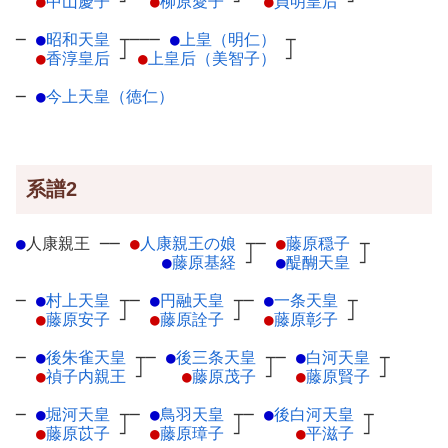
●
中山慶子
┘
●
柳原愛子
┘
●
貞明皇后
┘
─
●
昭和天皇
┬
───
●
上皇（明仁）
┬
●
香淳皇后
┘
●
上皇后（美智子）
┘
─
●
今上天皇（徳仁）
系譜2
●
人康親王
─
─
●
人康親王の娘
┬
─
●
藤原穏子
┬
●
藤原基経
┘
●
醍醐天皇
┘
─
●
村上天皇
┬
─
●
円融天皇
┬
─
●
一条天皇
┬
●
藤原安子
┘
●
藤原詮子
┘
●
藤原彰子
┘
─
●
後朱雀天皇
┬
─
●
後三条天皇
┬
─
●
白河天皇
┬
●
禎子内親王
┘
●
藤原茂子
┘
●
藤原賢子
┘
─
●
堀河天皇
┬
─
●
鳥羽天皇
┬
─
●
後白河天皇
┬
●
藤原苡子
┘
●
藤原璋子
┘
●
平滋子
┘