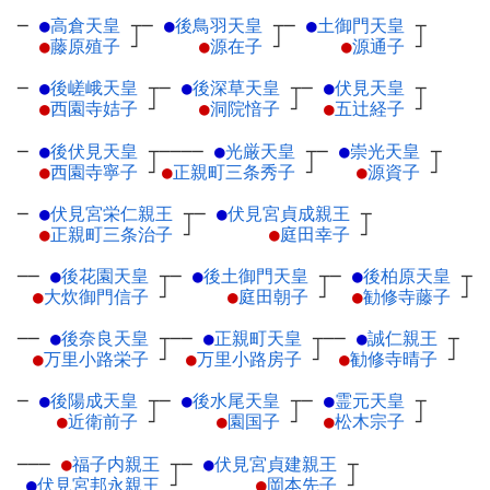
─
●
高倉天皇
┬
─
●
後鳥羽天皇
┬
─
●
土御門天皇
┬
●
藤原殖子
┘
●
源在子
┘
●
源通子
┘
─
●
後嵯峨天皇
┬
─
●
後深草天皇
┬
─
●
伏見天皇
┬
●
西園寺姞子
┘
●
洞院愔子
┘
●
五辻経子
┘
─
●
後伏見天皇
┬
────
●
光厳天皇
┬
─
●
崇光天皇
┬
●
西園寺寧子
┘
●
正親町三条秀子
┘
●
源資子
┘
─
●
伏見宮栄仁親王
┬
─
●
伏見宮貞成親王
┬
●
正親町三条治子
┘
●
庭田幸子
┘
──
●
後花園天皇
┬
─
●
後土御門天皇
┬
─
●
後柏原天皇
┬
●
大炊御門信子
┘
●
庭田朝子
┘
●
勧修寺藤子
┘
──
●
後奈良天皇
┬
──
●
正親町天皇
┬
──
●
誠仁親王
┬
●
万里小路栄子
┘
●
万里小路房子
┘
●
勧修寺晴子
┘
─
●
後陽成天皇
┬
─
●
後水尾天皇
┬
─
●
霊元天皇
┬
●
近衛前子
┘
●
園国子
┘
●
松木宗子
┘
───
●
福子内親王
┬
─
●
伏見宮貞建親王
┬
●
伏見宮邦永親王
┘
●
岡本先子
┘