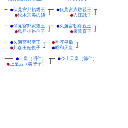
─
●
伏見宮邦頼親王
┬
─
●
伏見宮貞敬親王
┬
●
松木宗美の娘
┘
●
入江誠子
┘
─
●
伏見宮邦家親王
┬
─
●
久邇宮朝彦親王
┬
●
鳥居小路信子
┘
●
泉萬喜子
┘
─
●
久邇宮邦彦王
┬
─
●
香淳皇后
┬
●
邦彦王妃俔子
┘
●
昭和天皇
┘
───
●
上皇（明仁）
┬
─
●
今上天皇（徳仁）
●
上皇后（美智子）
┘