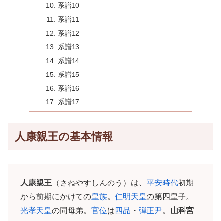
系譜10
系譜11
系譜12
系譜13
系譜14
系譜15
系譜16
系譜17
人康親王の基本情報
人康親王
（さねやすしんのう）は、
平安時代
初期
から前期にかけての
皇族
。
仁明天皇
の第四皇子。
光孝天皇
の同母弟。
官位
は
四品
・
弾正尹
。
山科宮