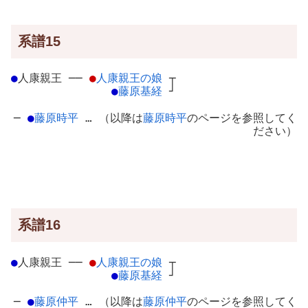
系譜15
●
人康親王
─
─
●
人康親王の娘
┬
●
藤原基経
┘
─
●
藤原時平
… （以降は
藤原時平
のページを参照してく
ださい）
系譜16
●
人康親王
─
─
●
人康親王の娘
┬
●
藤原基経
┘
─
●
藤原仲平
… （以降は
藤原仲平
のページを参照してく