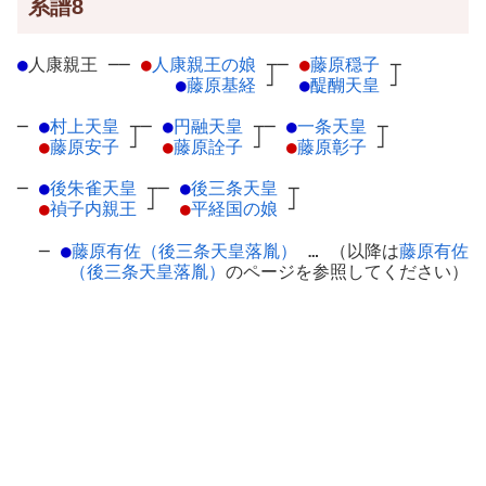
系譜8
●
人康親王
─
─
●
人康親王の娘
┬
─
●
藤原穏子
┬
●
藤原基経
┘
●
醍醐天皇
┘
─
●
村上天皇
┬
─
●
円融天皇
┬
─
●
一条天皇
┬
●
藤原安子
┘
●
藤原詮子
┘
●
藤原彰子
┘
─
●
後朱雀天皇
┬
─
●
後三条天皇
┬
●
禎子内親王
┘
●
平経国の娘
┘
─
●
藤原有佐（後三条天皇落胤）
… （以降は
藤原有佐
（後三条天皇落胤）
のページを参照してください）