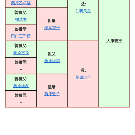
藤原乙牟漏
父:
仁明天皇
曽祖父:
橘清友
祖母:
橘嘉智子
曾祖母:
田口三千媛
人康親王
曽祖父:
藤原末茂
祖父:
藤原総継
曾祖母:
–
母:
藤原沢子
曽祖父:
藤原雄友
祖母:
藤原数子
曾祖母:
–