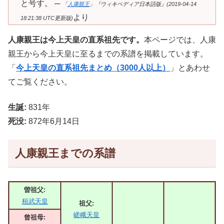
と号す。 ─
「
人康親王
」『ウィキペディア日本語版』(2019-04-14
より
18:21:38 UTC更新版)
人康親王は今上天皇の直系祖先です。
本ページでは、人康
親王から今上天皇に至るまでの系譜を掲載しています。
「
今上天皇の直系祖先まとめ（3000人以上）
」とあわせ
てご覧ください。
生誕:
831年
死没:
872年6月14日
人康親王までの系譜
曽祖父:
桓武天皇
祖父:
嵯峨天皇
曾祖母: