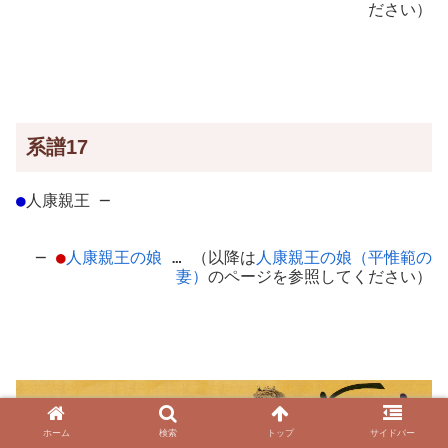
ださい）
系譜17
●
人康親王
─
─
●
人康親王の娘
… （以降は
人康親王の娘（平惟範の
妻）
のページを参照してください）
ホーム
検索
トップ
サイドバー