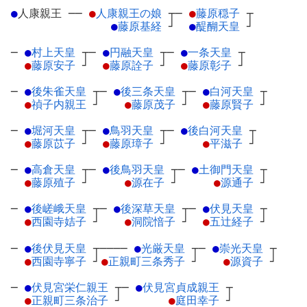
●
人康親王
─
─
●
人康親王の娘
┬
─
●
藤原穏子
┬
●
藤原基経
┘
●
醍醐天皇
┘
─
●
村上天皇
┬
─
●
円融天皇
┬
─
●
一条天皇
┬
●
藤原安子
┘
●
藤原詮子
┘
●
藤原彰子
┘
─
●
後朱雀天皇
┬
─
●
後三条天皇
┬
─
●
白河天皇
┬
●
禎子内親王
┘
●
藤原茂子
┘
●
藤原賢子
┘
─
●
堀河天皇
┬
─
●
鳥羽天皇
┬
─
●
後白河天皇
┬
●
藤原苡子
┘
●
藤原璋子
┘
●
平滋子
┘
─
●
高倉天皇
┬
─
●
後鳥羽天皇
┬
─
●
土御門天皇
┬
●
藤原殖子
┘
●
源在子
┘
●
源通子
┘
─
●
後嵯峨天皇
┬
─
●
後深草天皇
┬
─
●
伏見天皇
┬
●
西園寺姞子
┘
●
洞院愔子
┘
●
五辻経子
┘
─
●
後伏見天皇
┬
────
●
光厳天皇
┬
─
●
崇光天皇
┬
●
西園寺寧子
┘
●
正親町三条秀子
┘
●
源資子
┘
─
●
伏見宮栄仁親王
┬
─
●
伏見宮貞成親王
┬
●
正親町三条治子
┘
●
庭田幸子
┘