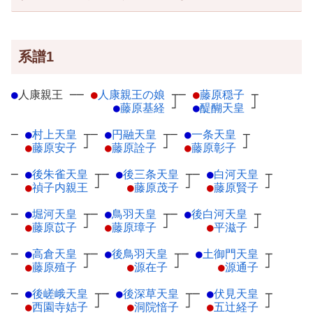
系譜1
●
人康親王
─
─
●
人康親王の娘
┬
─
●
藤原穏子
┬
●
藤原基経
┘
●
醍醐天皇
┘
─
●
村上天皇
┬
─
●
円融天皇
┬
─
●
一条天皇
┬
●
藤原安子
┘
●
藤原詮子
┘
●
藤原彰子
┘
─
●
後朱雀天皇
┬
─
●
後三条天皇
┬
─
●
白河天皇
┬
●
禎子内親王
┘
●
藤原茂子
┘
●
藤原賢子
┘
─
●
堀河天皇
┬
─
●
鳥羽天皇
┬
─
●
後白河天皇
┬
●
藤原苡子
┘
●
藤原璋子
┘
●
平滋子
┘
─
●
高倉天皇
┬
─
●
後鳥羽天皇
┬
─
●
土御門天皇
┬
●
藤原殖子
┘
●
源在子
┘
●
源通子
┘
─
●
後嵯峨天皇
┬
─
●
後深草天皇
┬
─
●
伏見天皇
┬
●
西園寺姞子
┘
●
洞院愔子
┘
●
五辻経子
┘