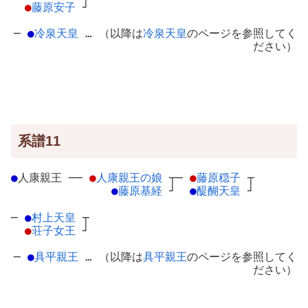
●
藤原安子
┘
─
●
冷泉天皇
… （以降は
冷泉天皇
のページを参照してく
ださい）
系譜11
●
人康親王
─
─
●
人康親王の娘
┬
─
●
藤原穏子
┬
●
藤原基経
┘
●
醍醐天皇
┘
─
●
村上天皇
┬
●
荘子女王
┘
─
●
具平親王
… （以降は
具平親王
のページを参照してく
ださい）