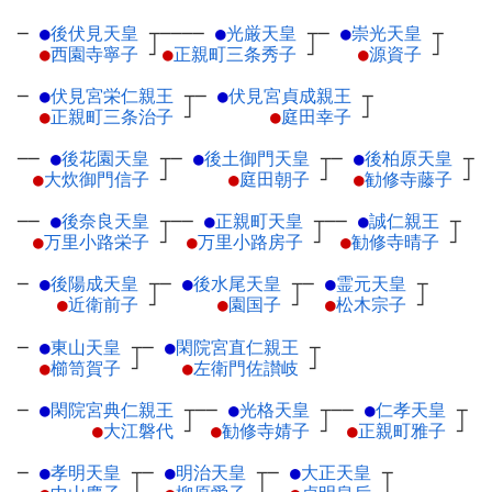
─
●
後伏見天皇
┬
────
●
光厳天皇
┬
─
●
崇光天皇
┬
●
西園寺寧子
┘
●
正親町三条秀子
┘
●
源資子
┘
─
●
伏見宮栄仁親王
┬
─
●
伏見宮貞成親王
┬
●
正親町三条治子
┘
●
庭田幸子
┘
──
●
後花園天皇
┬
─
●
後土御門天皇
┬
─
●
後柏原天皇
┬
●
大炊御門信子
┘
●
庭田朝子
┘
●
勧修寺藤子
┘
──
●
後奈良天皇
┬
──
●
正親町天皇
┬
──
●
誠仁親王
┬
●
万里小路栄子
┘
●
万里小路房子
┘
●
勧修寺晴子
┘
─
●
後陽成天皇
┬
─
●
後水尾天皇
┬
─
●
霊元天皇
┬
●
近衛前子
┘
●
園国子
┘
●
松木宗子
┘
─
●
東山天皇
┬
─
●
閑院宮直仁親王
┬
●
櫛笥賀子
┘
●
左衛門佐讃岐
┘
─
●
閑院宮典仁親王
┬
──
●
光格天皇
┬
──
●
仁孝天皇
┬
●
大江磐代
┘
●
勧修寺婧子
┘
●
正親町雅子
┘
─
●
孝明天皇
┬
─
●
明治天皇
┬
─
●
大正天皇
┬