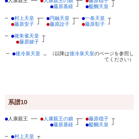
●
人康親王
─
─
●
人康親王の娘
┬
─
●
藤原穏子
┬
●
藤原基経
┘
●
醍醐天皇
┘
─
●
村上天皇
┬
─
●
円融天皇
┬
─
●
一条天皇
┬
●
藤原安子
┘
●
藤原詮子
┘
●
藤原彰子
┘
─
●
後朱雀天皇
┬
●
藤原嬉子
┘
─
●
後冷泉天皇
… （以降は
後冷泉天皇
のページを参照し
てください）
系譜10
●
人康親王
─
─
●
人康親王の娘
┬
─
●
藤原穏子
┬
●
藤原基経
┘
●
醍醐天皇
┘
─
●
村上天皇
┬