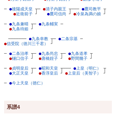
─
●
後陽成天皇
┬
─
●
清子内親王
┬
───
●
鷹司教平
┬
●
近衛前子
┘
●
鷹司信尚
┘
●
冷泉為満の娘
┘
─
●
九条兼晴
┬
─
●
九条輔実
─
●
九条待姫
┘
───────
●
九条幸教
┬
─
●
二条宗基
─
●
信受院（徳川三千君）
┘
─
●
二条治孝
┬
─
●
九条尚忠
┬
─
●
九条道孝
┬
●
樋口信子
┘
●
唐橋姪子
┘
●
野間幾子
┘
─
●
貞明皇后
┬
─
●
昭和天皇
┬
───
●
上皇（明仁）
┬
●
大正天皇
┘
●
香淳皇后
┘
●
上皇后（美智子）
┘
─
●
今上天皇（徳仁）
系譜4