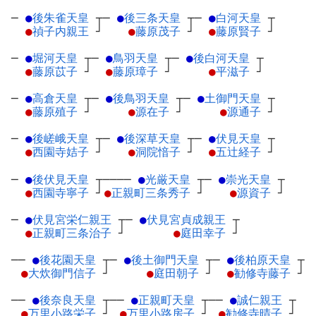
─
●
後朱雀天皇
┬
─
●
後三条天皇
┬
─
●
白河天皇
┬
●
禎子内親王
┘
●
藤原茂子
┘
●
藤原賢子
┘
─
●
堀河天皇
┬
─
●
鳥羽天皇
┬
─
●
後白河天皇
┬
●
藤原苡子
┘
●
藤原璋子
┘
●
平滋子
┘
─
●
高倉天皇
┬
─
●
後鳥羽天皇
┬
─
●
土御門天皇
┬
●
藤原殖子
┘
●
源在子
┘
●
源通子
┘
─
●
後嵯峨天皇
┬
─
●
後深草天皇
┬
─
●
伏見天皇
┬
●
西園寺姞子
┘
●
洞院愔子
┘
●
五辻経子
┘
─
●
後伏見天皇
┬
────
●
光厳天皇
┬
─
●
崇光天皇
┬
●
西園寺寧子
┘
●
正親町三条秀子
┘
●
源資子
┘
─
●
伏見宮栄仁親王
┬
─
●
伏見宮貞成親王
┬
●
正親町三条治子
┘
●
庭田幸子
┘
──
●
後花園天皇
┬
─
●
後土御門天皇
┬
─
●
後柏原天皇
┬
●
大炊御門信子
┘
●
庭田朝子
┘
●
勧修寺藤子
┘
──
●
後奈良天皇
┬
──
●
正親町天皇
┬
──
●
誠仁親王
┬
●
万里小路栄子
┘
●
万里小路房子
┘
●
勧修寺晴子
┘