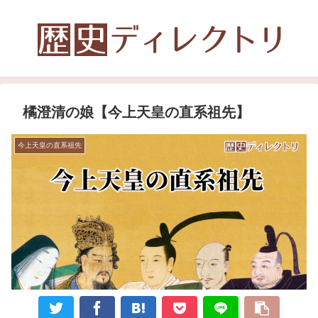
橘澄清の娘【今上天皇の直系祖先】
今上天皇の直系祖先