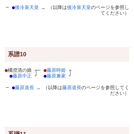
─
●
後冷泉天皇
… （以降は
後冷泉天皇
のページを参照し
てください）
系譜10
●
橘澄清の娘
┬
─
●
藤原時姫
┬
●
藤原中正
┘
●
藤原兼家
┘
─
●
藤原道長
… （以降は
藤原道長
のページを参照してく
ださい）