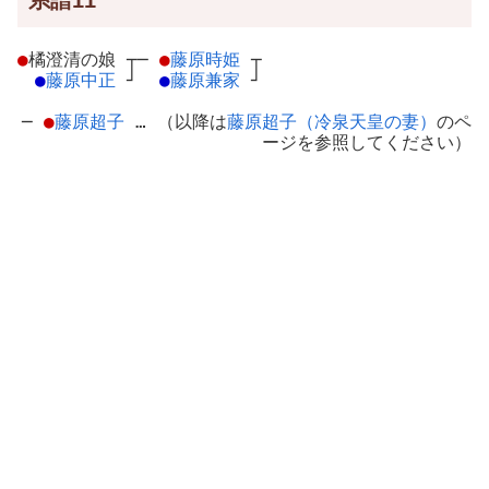
系譜11
●
橘澄清の娘
┬
─
●
藤原時姫
┬
●
藤原中正
┘
●
藤原兼家
┘
─
●
藤原超子
… （以降は
藤原超子（冷泉天皇の妻）
のペ
ージを参照してください）