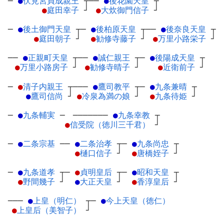
─
●
伏見宮貞成親王
┬
──
●
後花園天皇
┬
●
庭田幸子
┘
●
大炊御門信子
┘
─
●
後土御門天皇
┬
─
●
後柏原天皇
┬
──
●
後奈良天皇
┬
●
庭田朝子
┘
●
勧修寺藤子
┘
●
万里小路栄子
┘
──
●
正親町天皇
┬
──
●
誠仁親王
┬
─
●
後陽成天皇
┬
●
万里小路房子
┘
●
勧修寺晴子
┘
●
近衛前子
┘
─
●
清子内親王
┬
───
●
鷹司教平
┬
─
●
九条兼晴
┬
●
鷹司信尚
┘
●
冷泉為満の娘
┘
●
九条待姫
┘
─
●
九条輔実
─
───────
●
九条幸教
┬
●
信受院（徳川三千君）
┘
─
●
二条宗基
─
─
●
二条治孝
┬
─
●
九条尚忠
┬
●
樋口信子
┘
●
唐橋姪子
┘
─
●
九条道孝
┬
─
●
貞明皇后
┬
─
●
昭和天皇
┬
●
野間幾子
┘
●
大正天皇
┘
●
香淳皇后
┘
───
●
上皇（明仁）
┬
─
●
今上天皇（徳仁）
●
上皇后（美智子）
┘