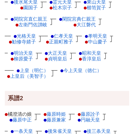
─
●
後水尾天皇
┬
─
●
霊元天皇
┬
─
●
東山天皇
┬
●
園国子
┘
●
松木宗子
┘
●
櫛笥賀子
┘
─
●
閑院宮直仁親王
┬
─
●
閑院宮典仁親王
┬
●
左衛門佐讃岐
┘
●
大江磐代
┘
──
●
光格天皇
┬
──
●
仁孝天皇
┬
─
●
孝明天皇
┬
●
勧修寺婧子
┘
●
正親町雅子
┘
●
中山慶子
┘
─
●
明治天皇
┬
─
●
大正天皇
┬
─
●
昭和天皇
┬
●
柳原愛子
┘
●
貞明皇后
┘
●
香淳皇后
┘
───
●
上皇（明仁）
┬
─
●
今上天皇（徳仁）
●
上皇后（美智子）
┘
系譜2
●
橘澄清の娘
┬
─
●
藤原時姫
┬
─
●
藤原詮子
┬
●
藤原中正
┘
●
藤原兼家
┘
●
円融天皇
┘
─
●
一条天皇
┬
─
●
後朱雀天皇
┬
─
●
後三条天皇
┬