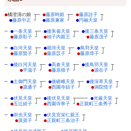
●
橘澄清の娘
┬
─
●
藤原時姫
┬
─
●
藤原詮子
┬
●
藤原中正
┘
●
藤原兼家
┘
●
円融天皇
┘
─
●
一条天皇
┬
─
●
後朱雀天皇
┬
─
●
後三条天皇
┬
●
藤原彰子
┘
●
禎子内親王
┘
●
藤原茂子
┘
─
●
白河天皇
┬
─
●
堀河天皇
┬
─
●
鳥羽天皇
┬
●
藤原賢子
┘
●
藤原苡子
┘
●
藤原璋子
┘
─
●
後白河天皇
┬
─
●
高倉天皇
┬
─
●
後鳥羽天皇
┬
●
平滋子
┘
●
藤原殖子
┘
●
源在子
┘
─
●
土御門天皇
┬
─
●
後嵯峨天皇
┬
─
●
後深草天皇
┬
●
源通子
┘
●
西園寺姞子
┘
●
洞院愔子
┘
─
●
伏見天皇
┬
─
●
後伏見天皇
┬
────
●
光厳天皇
┬
●
五辻経子
┘
●
西園寺寧子
┘
●
正親町三条秀子
┘
─
●
崇光天皇
┬
─
●
伏見宮栄仁親王
┬
●
源資子
┘
●
正親町三条治子
┘