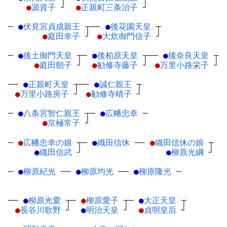
●
源資子
┘
●
正親町三条治子
┘
─
●
伏見宮貞成親王
┬
──
●
後花園天皇
┬
●
庭田幸子
┘
●
大炊御門信子
┘
─
●
後土御門天皇
┬
─
●
後柏原天皇
┬
──
●
後奈良天皇
┬
●
庭田朝子
┘
●
勧修寺藤子
┘
●
万里小路栄子
┘
──
●
正親町天皇
┬
──
●
誠仁親王
┬
●
万里小路房子
┘
●
勧修寺晴子
┘
─
●
八条宮智仁親王
┬
─
●
広幡忠幸
─
●
京極常子
┘
─
●
広幡忠幸の娘
┬
─
●
織田信休
─
─
●
織田信休の娘
┬
●
織田信武
┘
●
柳原光綱
┘
─
●
柳原紀光
─
─
●
柳原均光
─
─
●
柳原隆光
─
──
●
柳原光愛
┬
─
●
柳原愛子
┬
─
●
大正天皇
┬
●
長谷川歌野
┘
●
明治天皇
┘
●
貞明皇后
┘