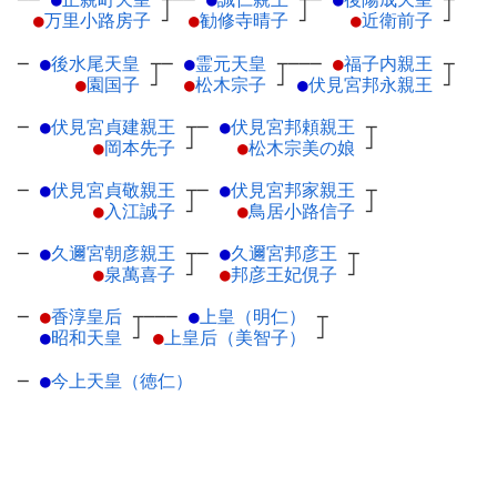
●
万里小路房子
┘
●
勧修寺晴子
┘
●
近衛前子
┘
─
●
後水尾天皇
┬
─
●
霊元天皇
┬
───
●
福子内親王
┬
●
園国子
┘
●
松木宗子
┘
●
伏見宮邦永親王
┘
─
●
伏見宮貞建親王
┬
─
●
伏見宮邦頼親王
┬
●
岡本先子
┘
●
松木宗美の娘
┘
─
●
伏見宮貞敬親王
┬
─
●
伏見宮邦家親王
┬
●
入江誠子
┘
●
鳥居小路信子
┘
─
●
久邇宮朝彦親王
┬
─
●
久邇宮邦彦王
┬
●
泉萬喜子
┘
●
邦彦王妃俔子
┘
─
●
香淳皇后
┬
───
●
上皇（明仁）
┬
●
昭和天皇
┘
●
上皇后（美智子）
┘
─
●
今上天皇（徳仁）