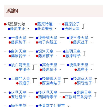
系譜4
●
橘澄清の娘
┬
─
●
藤原時姫
┬
─
●
藤原詮子
┬
●
藤原中正
┘
●
藤原兼家
┘
●
円融天皇
┘
─
●
一条天皇
┬
─
●
後朱雀天皇
┬
─
●
後三条天皇
┬
●
藤原彰子
┘
●
禎子内親王
┘
●
藤原茂子
┘
─
●
白河天皇
┬
─
●
堀河天皇
┬
─
●
鳥羽天皇
┬
●
藤原賢子
┘
●
藤原苡子
┘
●
藤原璋子
┘
─
●
後白河天皇
┬
─
●
高倉天皇
┬
─
●
後鳥羽天皇
┬
●
平滋子
┘
●
藤原殖子
┘
●
源在子
┘
─
●
土御門天皇
┬
─
●
後嵯峨天皇
┬
─
●
後深草天皇
┬
●
源通子
┘
●
西園寺姞子
┘
●
洞院愔子
┘
─
●
伏見天皇
┬
─
●
後伏見天皇
┬
────
●
光厳天皇
┬
●
五辻経子
┘
●
西園寺寧子
┘
●
正親町三条秀子
┘
─
●
崇光天皇
┬
─
●
伏見宮栄仁親王
┬