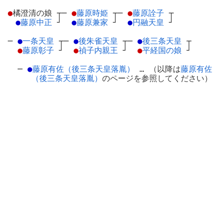
●
橘澄清の娘
┬
─
●
藤原時姫
┬
─
●
藤原詮子
┬
●
藤原中正
┘
●
藤原兼家
┘
●
円融天皇
┘
─
●
一条天皇
┬
─
●
後朱雀天皇
┬
─
●
後三条天皇
┬
●
藤原彰子
┘
●
禎子内親王
┘
●
平経国の娘
┘
─
●
藤原有佐（後三条天皇落胤）
… （以降は
藤原有佐
（後三条天皇落胤）
のページを参照してください）