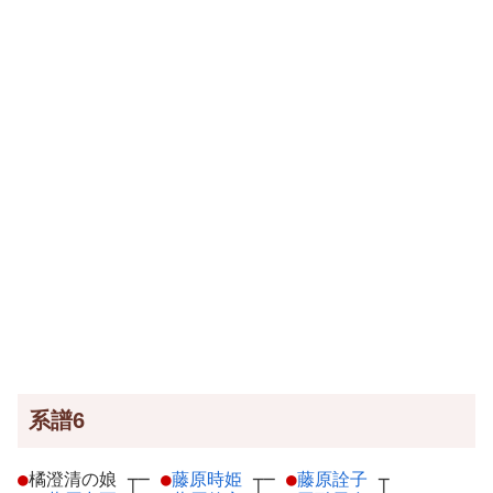
系譜6
●
橘澄清の娘
┬
─
●
藤原時姫
┬
─
●
藤原詮子
┬