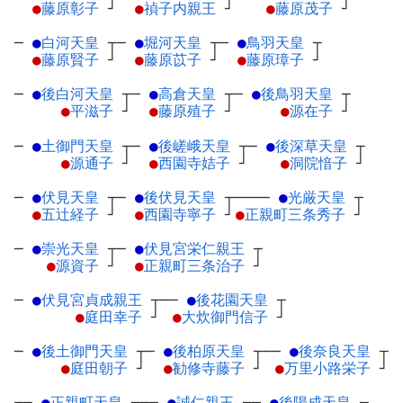
●
藤原彰子
┘
●
禎子内親王
┘
●
藤原茂子
┘
─
●
白河天皇
┬
─
●
堀河天皇
┬
─
●
鳥羽天皇
┬
●
藤原賢子
┘
●
藤原苡子
┘
●
藤原璋子
┘
─
●
後白河天皇
┬
─
●
高倉天皇
┬
─
●
後鳥羽天皇
┬
●
平滋子
┘
●
藤原殖子
┘
●
源在子
┘
─
●
土御門天皇
┬
─
●
後嵯峨天皇
┬
─
●
後深草天皇
┬
●
源通子
┘
●
西園寺姞子
┘
●
洞院愔子
┘
─
●
伏見天皇
┬
─
●
後伏見天皇
┬
────
●
光厳天皇
┬
●
五辻経子
┘
●
西園寺寧子
┘
●
正親町三条秀子
┘
─
●
崇光天皇
┬
─
●
伏見宮栄仁親王
┬
●
源資子
┘
●
正親町三条治子
┘
─
●
伏見宮貞成親王
┬
──
●
後花園天皇
┬
●
庭田幸子
┘
●
大炊御門信子
┘
─
●
後土御門天皇
┬
─
●
後柏原天皇
┬
──
●
後奈良天皇
┬
●
庭田朝子
┘
●
勧修寺藤子
┘
●
万里小路栄子
┘
──
●
正親町天皇
┬
──
●
誠仁親王
┬
─
●
後陽成天皇
┬