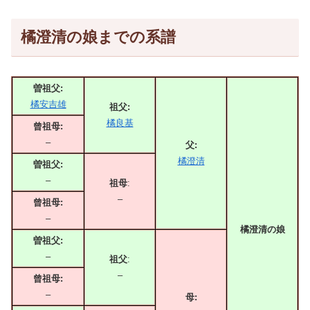
橘澄清の娘までの系譜
曽祖父:
橘安吉雄
祖父:
橘良基
曾祖母:
–
父:
橘澄清
曽祖父:
–
祖母
:
–
曾祖母:
–
橘澄清の娘
曽祖父:
–
祖父
:
–
曾祖母:
–
母: