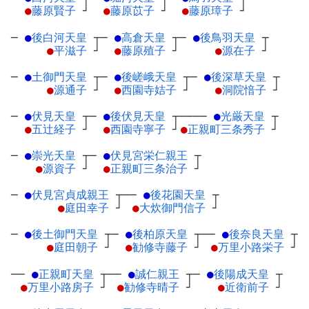
●
藤原賢子
┘
●
藤原苡子
┘
●
藤原璋子
┘
─
●
後白河天皇
┬
─
●
高倉天皇
┬
─
●
後鳥羽天皇
┬
●
平滋子
┘
●
藤原殖子
┘
●
源在子
┘
─
●
土御門天皇
┬
─
●
後嵯峨天皇
┬
─
●
後深草天皇
┬
●
源通子
┘
●
西園寺姞子
┘
●
洞院愔子
┘
─
●
伏見天皇
┬
─
●
後伏見天皇
┬
────
●
光厳天皇
┬
●
五辻経子
┘
●
西園寺寧子
┘
●
正親町三条秀子
┘
─
●
崇光天皇
┬
─
●
伏見宮栄仁親王
┬
●
源資子
┘
●
正親町三条治子
┘
─
●
伏見宮貞成親王
┬
──
●
後花園天皇
┬
●
庭田幸子
┘
●
大炊御門信子
┘
─
●
後土御門天皇
┬
─
●
後柏原天皇
┬
──
●
後奈良天皇
┬
●
庭田朝子
┘
●
勧修寺藤子
┘
●
万里小路栄子
┘
──
●
正親町天皇
┬
──
●
誠仁親王
┬
─
●
後陽成天皇
┬
●
万里小路房子
┘
●
勧修寺晴子
┘
●
近衛前子
┘