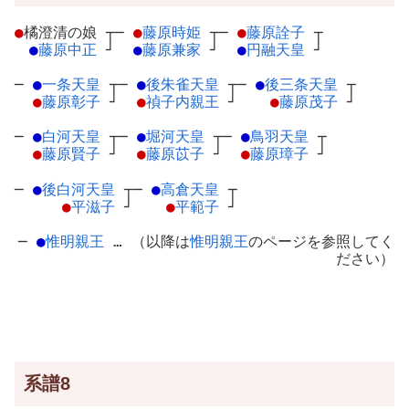
●
橘澄清の娘
┬
─
●
藤原時姫
┬
─
●
藤原詮子
┬
●
藤原中正
┘
●
藤原兼家
┘
●
円融天皇
┘
─
●
一条天皇
┬
─
●
後朱雀天皇
┬
─
●
後三条天皇
┬
●
藤原彰子
┘
●
禎子内親王
┘
●
藤原茂子
┘
─
●
白河天皇
┬
─
●
堀河天皇
┬
─
●
鳥羽天皇
┬
●
藤原賢子
┘
●
藤原苡子
┘
●
藤原璋子
┘
─
●
後白河天皇
┬
─
●
高倉天皇
┬
●
平滋子
┘
●
平範子
┘
─
●
惟明親王
… （以降は
惟明親王
のページを参照してく
ださい）
系譜8