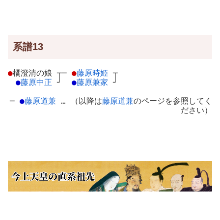
系譜13
●
橘澄清の娘
┬
─
●
藤原時姫
┬
●
藤原中正
┘
●
藤原兼家
┘
─
●
藤原道兼
… （以降は
藤原道兼
のページを参照してく
ださい）