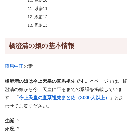
系譜10
系譜11
系譜12
系譜13
橘澄清の娘の基本情報
藤原中正
の妻
橘澄清の娘は今上天皇の直系祖先です。
本ページでは、橘
澄清の娘から今上天皇に至るまでの系譜を掲載していま
す。「
今上天皇の直系祖先まとめ（3000人以上）
」とあ
わせてご覧ください。
生誕:
?
死没:
?