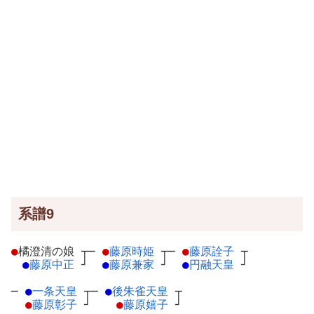
系譜9
●
橘澄清の娘
┬
─
●
藤原時姫
┬
─
●
藤原詮子
┬
●
藤原中正
┘
●
藤原兼家
┘
●
円融天皇
┘
─
●
一条天皇
┬
─
●
後朱雀天皇
┬
●
藤原彰子
┘
●
藤原嬉子
┘