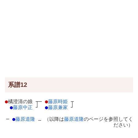
系譜12
●
橘澄清の娘
┬
─
●
藤原時姫
┬
●
藤原中正
┘
●
藤原兼家
┘
─
●
藤原道隆
… （以降は
藤原道隆
のページを参照してく
ださい）