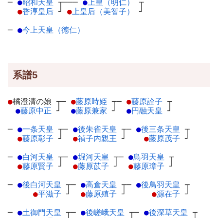
─
●
昭和天皇
┬
───
●
上皇（明仁）
┬
●
香淳皇后
┘
●
上皇后（美智子）
┘
─
●
今上天皇（徳仁）
系譜5
●
橘澄清の娘
┬
─
●
藤原時姫
┬
─
●
藤原詮子
┬
●
藤原中正
┘
●
藤原兼家
┘
●
円融天皇
┘
─
●
一条天皇
┬
─
●
後朱雀天皇
┬
─
●
後三条天皇
┬
●
藤原彰子
┘
●
禎子内親王
┘
●
藤原茂子
┘
─
●
白河天皇
┬
─
●
堀河天皇
┬
─
●
鳥羽天皇
┬
●
藤原賢子
┘
●
藤原苡子
┘
●
藤原璋子
┘
─
●
後白河天皇
┬
─
●
高倉天皇
┬
─
●
後鳥羽天皇
┬
●
平滋子
┘
●
藤原殖子
┘
●
源在子
┘
─
●
土御門天皇
┬
─
●
後嵯峨天皇
┬
─
●
後深草天皇
┬