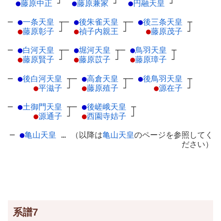
●
藤原中正
┘
●
藤原兼家
┘
●
円融天皇
┘
─
●
一条天皇
┬
─
●
後朱雀天皇
┬
─
●
後三条天皇
┬
●
藤原彰子
┘
●
禎子内親王
┘
●
藤原茂子
┘
─
●
白河天皇
┬
─
●
堀河天皇
┬
─
●
鳥羽天皇
┬
●
藤原賢子
┘
●
藤原苡子
┘
●
藤原璋子
┘
─
●
後白河天皇
┬
─
●
高倉天皇
┬
─
●
後鳥羽天皇
┬
●
平滋子
┘
●
藤原殖子
┘
●
源在子
┘
─
●
土御門天皇
┬
─
●
後嵯峨天皇
┬
●
源通子
┘
●
西園寺姞子
┘
─
●
亀山天皇
… （以降は
亀山天皇
のページを参照してく
ださい）
系譜7