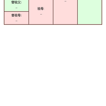
–
曽祖父:
–
祖母
:
–
曾祖母:
–