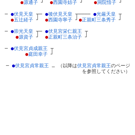
●
源通子
┘
●
西園寺姞子
┘
●
洞院愔子
┘
─
●
伏見天皇
┬
─
●
後伏見天皇
┬
────
●
光厳天皇
┬
●
五辻経子
┘
●
西園寺寧子
┘
●
正親町三条秀子
┘
─
●
崇光天皇
┬
─
●
伏見宮栄仁親王
┬
●
源資子
┘
●
正親町三条治子
┘
─
●
伏見宮貞成親王
┬
●
庭田幸子
┘
─
●
伏見宮貞常親王
… （以降は
伏見宮貞常親王
のページ
を参照してください）