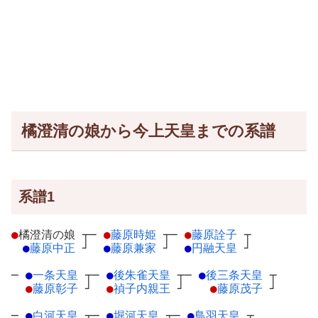
橘澄清の娘から今上天皇までの系譜
系譜1
●
橘澄清の娘
┬
─
●
藤原時姫
┬
─
●
藤原詮子
┬
●
藤原中正
┘
●
藤原兼家
┘
●
円融天皇
┘
─
●
一条天皇
┬
─
●
後朱雀天皇
┬
─
●
後三条天皇
┬
●
藤原彰子
┘
●
禎子内親王
┘
●
藤原茂子
┘
─
●
白河天皇
┬
─
●
堀河天皇
┬
─
●
鳥羽天皇
┬