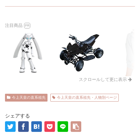
注目商品
PR
スクロールして更に表示
今上天皇の直系祖先
今上天皇の直系祖先・人物別ページ
シェアする