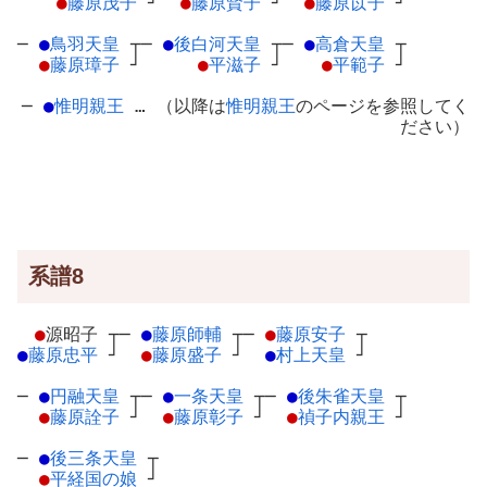
●
藤原茂子
┘
●
藤原賢子
┘
●
藤原苡子
┘
─
●
鳥羽天皇
┬
─
●
後白河天皇
┬
─
●
高倉天皇
┬
●
藤原璋子
┘
●
平滋子
┘
●
平範子
┘
─
●
惟明親王
… （以降は
惟明親王
のページを参照してく
ださい）
系譜8
●
源昭子
┬
─
●
藤原師輔
┬
─
●
藤原安子
┬
●
藤原忠平
┘
●
藤原盛子
┘
●
村上天皇
┘
─
●
円融天皇
┬
─
●
一条天皇
┬
─
●
後朱雀天皇
┬
●
藤原詮子
┘
●
藤原彰子
┘
●
禎子内親王
┘
─
●
後三条天皇
┬
●
平経国の娘
┘