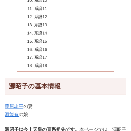
系譜10
系譜11
系譜12
系譜13
系譜14
系譜15
系譜16
系譜17
系譜18
源昭子の基本情報
藤原忠平
の妻
源能有
の娘
源昭子は今上天皇の直系祖先です。
本ページでは、源昭子