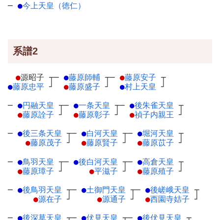
─
●
今上天皇（徳仁）
系譜2
●
源昭子
┬
─
●
藤原師輔
┬
─
●
藤原安子
┬
●
藤原忠平
┘
●
藤原盛子
┘
●
村上天皇
┘
─
●
円融天皇
┬
─
●
一条天皇
┬
─
●
後朱雀天皇
┬
●
藤原詮子
┘
●
藤原彰子
┘
●
禎子内親王
┘
─
●
後三条天皇
┬
─
●
白河天皇
┬
─
●
堀河天皇
┬
●
藤原茂子
┘
●
藤原賢子
┘
●
藤原苡子
┘
─
●
鳥羽天皇
┬
─
●
後白河天皇
┬
─
●
高倉天皇
┬
●
藤原璋子
┘
●
平滋子
┘
●
藤原殖子
┘
─
●
後鳥羽天皇
┬
─
●
土御門天皇
┬
─
●
後嵯峨天皇
┬
●
源在子
┘
●
源通子
┘
●
西園寺姞子
┘
─
●
後深草天皇
┬
─
●
伏見天皇
┬
─
●
後伏見天皇
┬