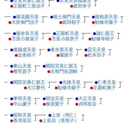
─
●
伏見宮栄仁親王
┬
─
●
伏見宮貞成親王
┬
●
正親町三条治子
┘
●
庭田幸子
┘
──
●
後花園天皇
┬
─
●
後土御門天皇
┬
─
●
後柏原天皇
┬
●
大炊御門信子
┘
●
庭田朝子
┘
●
勧修寺藤子
┘
──
●
後奈良天皇
┬
──
●
正親町天皇
┬
──
●
誠仁親王
┬
●
万里小路栄子
┘
●
万里小路房子
┘
●
勧修寺晴子
┘
─
●
後陽成天皇
┬
─
●
後水尾天皇
┬
─
●
霊元天皇
┬
●
近衛前子
┘
●
園国子
┘
●
松木宗子
┘
─
●
東山天皇
┬
─
●
閑院宮直仁親王
┬
●
櫛笥賀子
┘
●
左衛門佐讃岐
┘
─
●
閑院宮典仁親王
┬
──
●
光格天皇
┬
──
●
仁孝天皇
┬
●
大江磐代
┘
●
勧修寺婧子
┘
●
正親町雅子
┘
─
●
孝明天皇
┬
─
●
明治天皇
┬
─
●
大正天皇
┬
●
中山慶子
┘
●
柳原愛子
┘
●
貞明皇后
┘
─
●
昭和天皇
┬
───
●
上皇（明仁）
┬
●
香淳皇后
┘
●
上皇后（美智子）
┘