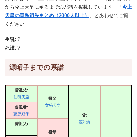
から今上天皇に至るまでの系譜を掲載しています。「
今上
天皇の直系祖先まとめ（3000人以上）
」とあわせてご覧
ください。
生誕:
?
死没:
?
源昭子までの系譜
曽祖父:
仁明天皇
祖父:
文徳天皇
曾祖母:
藤原順子
父:
源能有
曽祖父:
–
祖母: