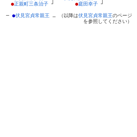
●
正親町三条治子
┘
●
庭田幸子
┘
─
●
伏見宮貞常親王
… （以降は
伏見宮貞常親王
のページ
を参照してください）