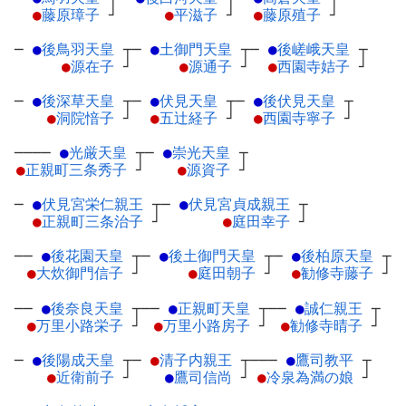
●
藤原璋子
┘
●
平滋子
┘
●
藤原殖子
┘
─
●
後鳥羽天皇
┬
─
●
土御門天皇
┬
─
●
後嵯峨天皇
┬
●
源在子
┘
●
源通子
┘
●
西園寺姞子
┘
─
●
後深草天皇
┬
─
●
伏見天皇
┬
─
●
後伏見天皇
┬
●
洞院愔子
┘
●
五辻経子
┘
●
西園寺寧子
┘
────
●
光厳天皇
┬
─
●
崇光天皇
┬
●
正親町三条秀子
┘
●
源資子
┘
─
●
伏見宮栄仁親王
┬
─
●
伏見宮貞成親王
┬
●
正親町三条治子
┘
●
庭田幸子
┘
──
●
後花園天皇
┬
─
●
後土御門天皇
┬
─
●
後柏原天皇
┬
●
大炊御門信子
┘
●
庭田朝子
┘
●
勧修寺藤子
┘
──
●
後奈良天皇
┬
──
●
正親町天皇
┬
──
●
誠仁親王
┬
●
万里小路栄子
┘
●
万里小路房子
┘
●
勧修寺晴子
┘
─
●
後陽成天皇
┬
─
●
清子内親王
┬
───
●
鷹司教平
┬
●
近衛前子
┘
●
鷹司信尚
┘
●
冷泉為満の娘
┘