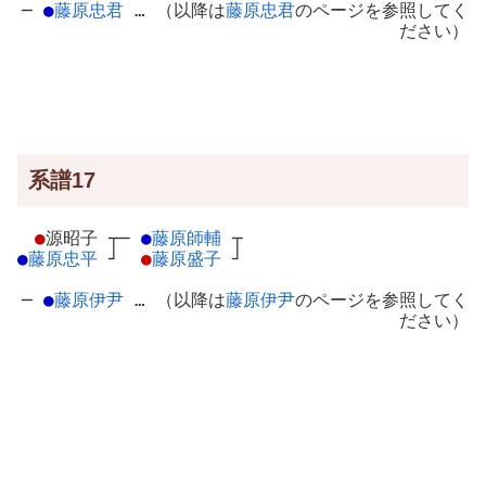
─
●
藤原忠君
… （以降は
藤原忠君
のページを参照してく
ださい）
系譜17
●
源昭子
┬
─
●
藤原師輔
┬
●
藤原忠平
┘
●
藤原盛子
┘
─
●
藤原伊尹
… （以降は
藤原伊尹
のページを参照してく
ださい）