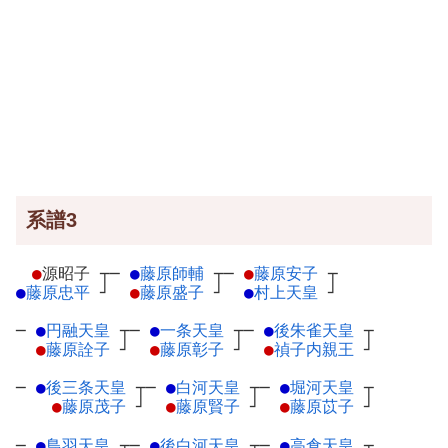
系譜3
●
源昭子
┬
─
●
藤原師輔
┬
─
●
藤原安子
┬
●
藤原忠平
┘
●
藤原盛子
┘
●
村上天皇
┘
─
●
円融天皇
┬
─
●
一条天皇
┬
─
●
後朱雀天皇
┬
●
藤原詮子
┘
●
藤原彰子
┘
●
禎子内親王
┘
─
●
後三条天皇
┬
─
●
白河天皇
┬
─
●
堀河天皇
┬
●
藤原茂子
┘
●
藤原賢子
┘
●
藤原苡子
┘
─
●
鳥羽天皇
┬
─
●
後白河天皇
┬
─
●
高倉天皇
┬