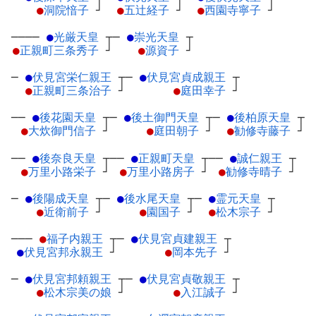
●
洞院愔子
┘
●
五辻経子
┘
●
西園寺寧子
┘
────
●
光厳天皇
┬
─
●
崇光天皇
┬
●
正親町三条秀子
┘
●
源資子
┘
─
●
伏見宮栄仁親王
┬
─
●
伏見宮貞成親王
┬
●
正親町三条治子
┘
●
庭田幸子
┘
──
●
後花園天皇
┬
─
●
後土御門天皇
┬
─
●
後柏原天皇
┬
●
大炊御門信子
┘
●
庭田朝子
┘
●
勧修寺藤子
┘
──
●
後奈良天皇
┬
──
●
正親町天皇
┬
──
●
誠仁親王
┬
●
万里小路栄子
┘
●
万里小路房子
┘
●
勧修寺晴子
┘
─
●
後陽成天皇
┬
─
●
後水尾天皇
┬
─
●
霊元天皇
┬
●
近衛前子
┘
●
園国子
┘
●
松木宗子
┘
───
●
福子内親王
┬
─
●
伏見宮貞建親王
┬
●
伏見宮邦永親王
┘
●
岡本先子
┘
─
●
伏見宮邦頼親王
┬
─
●
伏見宮貞敬親王
┬
●
松木宗美の娘
┘
●
入江誠子
┘