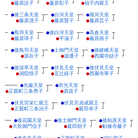
●
藤原詮子
┘
●
藤原彰子
┘
●
禎子内親王
┘
─
●
後三条天皇
┬
─
●
白河天皇
┬
─
●
堀河天皇
┬
●
藤原茂子
┘
●
藤原賢子
┘
●
藤原苡子
┘
─
●
鳥羽天皇
┬
─
●
後白河天皇
┬
─
●
高倉天皇
┬
●
藤原璋子
┘
●
平滋子
┘
●
藤原殖子
┘
─
●
後鳥羽天皇
┬
─
●
土御門天皇
┬
─
●
後嵯峨天皇
┬
●
源在子
┘
●
源通子
┘
●
西園寺姞子
┘
─
●
後深草天皇
┬
─
●
伏見天皇
┬
─
●
後伏見天皇
┬
●
洞院愔子
┘
●
五辻経子
┘
●
西園寺寧子
┘
────
●
光厳天皇
┬
─
●
崇光天皇
┬
●
正親町三条秀子
┘
●
源資子
┘
─
●
伏見宮栄仁親王
┬
─
●
伏見宮貞成親王
┬
●
正親町三条治子
┘
●
庭田幸子
┘
──
●
後花園天皇
┬
─
●
後土御門天皇
┬
─
●
後柏原天皇
┬
●
大炊御門信子
┘
●
庭田朝子
┘
●
勧修寺藤子
┘