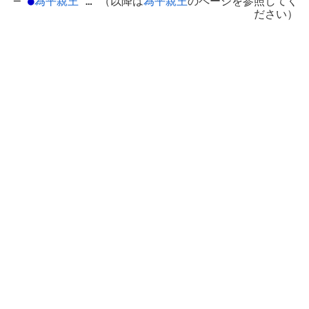
─
●
為平親王
… （以降は
為平親王
のページを参照してく
ださい）