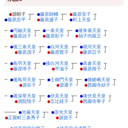
●
源昭子
┬
─
●
藤原師輔
┬
─
●
藤原安子
┬
●
藤原忠平
┘
●
藤原盛子
┘
●
村上天皇
┘
─
●
円融天皇
┬
─
●
一条天皇
┬
─
●
後朱雀天皇
┬
●
藤原詮子
┘
●
藤原彰子
┘
●
禎子内親王
┘
─
●
後三条天皇
┬
─
●
白河天皇
┬
─
●
堀河天皇
┬
●
藤原茂子
┘
●
藤原賢子
┘
●
藤原苡子
┘
─
●
鳥羽天皇
┬
─
●
後白河天皇
┬
─
●
高倉天皇
┬
●
藤原璋子
┘
●
平滋子
┘
●
藤原殖子
┘
─
●
後鳥羽天皇
┬
─
●
土御門天皇
┬
─
●
後嵯峨天皇
┬
●
源在子
┘
●
源通子
┘
●
西園寺姞子
┘
─
●
後深草天皇
┬
─
●
伏見天皇
┬
─
●
後伏見天皇
┬
●
洞院愔子
┘
●
五辻経子
┘
●
西園寺寧子
┘
────
●
光厳天皇
┬
─
●
崇光天皇
┬
●
正親町三条秀子
┘
●
源資子
┘