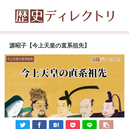
源昭子【今上天皇の直系祖先】
今上天皇の直系祖先