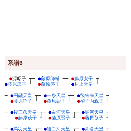
系譜6
●
源昭子
┬
─
●
藤原師輔
┬
─
●
藤原安子
┬
●
藤原忠平
┘
●
藤原盛子
┘
●
村上天皇
┘
─
●
円融天皇
┬
─
●
一条天皇
┬
─
●
後朱雀天皇
┬
●
藤原詮子
┘
●
藤原彰子
┘
●
禎子内親王
┘
─
●
後三条天皇
┬
─
●
白河天皇
┬
─
●
堀河天皇
┬
●
藤原茂子
┘
●
藤原賢子
┘
●
藤原苡子
┘
─
●
鳥羽天皇
┬
─
●
後白河天皇
┬
─
●
高倉天皇
┬