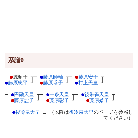
系譜9
●
源昭子
┬
─
●
藤原師輔
┬
─
●
藤原安子
┬
●
藤原忠平
┘
●
藤原盛子
┘
●
村上天皇
┘
─
●
円融天皇
┬
─
●
一条天皇
┬
─
●
後朱雀天皇
┬
●
藤原詮子
┘
●
藤原彰子
┘
●
藤原嬉子
┘
─
●
後冷泉天皇
… （以降は
後冷泉天皇
のページを参照し
てください）