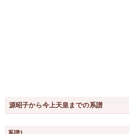
源昭子から今上天皇までの系譜
系譜1