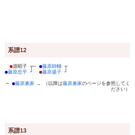
系譜12
●
源昭子
┬
─
●
藤原師輔
┬
●
藤原忠平
┘
●
藤原盛子
┘
─
●
藤原兼家
… （以降は
藤原兼家
のページを参照してく
ださい）
系譜13