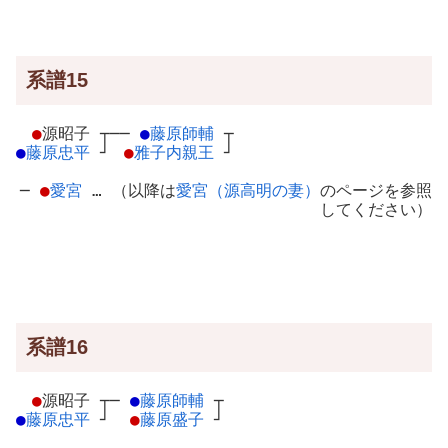
系譜15
●
源昭子
┬
──
●
藤原師輔
┬
●
藤原忠平
┘
●
雅子内親王
┘
─
●
愛宮
… （以降は
愛宮（源高明の妻）
のページを参照
してください）
系譜16
●
源昭子
┬
─
●
藤原師輔
┬
●
藤原忠平
┘
●
藤原盛子
┘