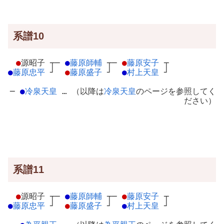
系譜10
●
源昭子
┬
─
●
藤原師輔
┬
─
●
藤原安子
┬
●
藤原忠平
┘
●
藤原盛子
┘
●
村上天皇
┘
─
●
冷泉天皇
… （以降は
冷泉天皇
のページを参照してく
ださい）
系譜11
●
源昭子
┬
─
●
藤原師輔
┬
─
●
藤原安子
┬
●
藤原忠平
┘
●
藤原盛子
┘
●
村上天皇
┘