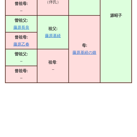
（伴氏）
曾祖母:
–
源昭子
曽祖父:
藤原長良
祖父:
藤原基経
曾祖母:
藤原乙春
母:
藤原基経の娘
曽祖父:
–
祖母
:
–
曾祖母:
–