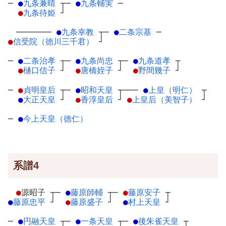
─
●
九条兼晴
┬
─
●
九条輔実
─
●
九条待姫
┘
───────
●
九条幸教
┬
─
●
二条宗基
─
●
信受院（徳川三千君）
┘
─
●
二条治孝
┬
─
●
九条尚忠
┬
─
●
九条道孝
┬
●
樋口信子
┘
●
唐橋姪子
┘
●
野間幾子
┘
─
●
貞明皇后
┬
─
●
昭和天皇
┬
───
●
上皇（明仁）
┬
●
大正天皇
┘
●
香淳皇后
┘
●
上皇后（美智子）
┘
─
●
今上天皇（徳仁）
系譜4
●
源昭子
┬
─
●
藤原師輔
┬
─
●
藤原安子
┬
●
藤原忠平
┘
●
藤原盛子
┘
●
村上天皇
┘
─
●
円融天皇
┬
─
●
一条天皇
┬
─
●
後朱雀天皇
┬