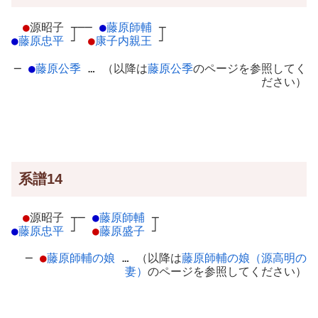
●
源昭子
┬
──
●
藤原師輔
┬
●
藤原忠平
┘
●
康子内親王
┘
─
●
藤原公季
… （以降は
藤原公季
のページを参照してく
ださい）
系譜14
●
源昭子
┬
─
●
藤原師輔
┬
●
藤原忠平
┘
●
藤原盛子
┘
─
●
藤原師輔の娘
… （以降は
藤原師輔の娘（源高明の
妻）
のページを参照してください）