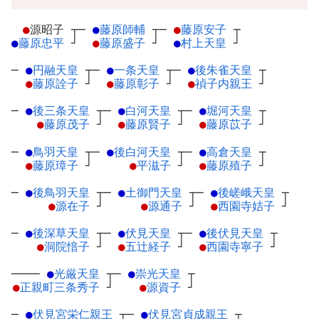
●
源昭子
┬
─
●
藤原師輔
┬
─
●
藤原安子
┬
●
藤原忠平
┘
●
藤原盛子
┘
●
村上天皇
┘
─
●
円融天皇
┬
─
●
一条天皇
┬
─
●
後朱雀天皇
┬
●
藤原詮子
┘
●
藤原彰子
┘
●
禎子内親王
┘
─
●
後三条天皇
┬
─
●
白河天皇
┬
─
●
堀河天皇
┬
●
藤原茂子
┘
●
藤原賢子
┘
●
藤原苡子
┘
─
●
鳥羽天皇
┬
─
●
後白河天皇
┬
─
●
高倉天皇
┬
●
藤原璋子
┘
●
平滋子
┘
●
藤原殖子
┘
─
●
後鳥羽天皇
┬
─
●
土御門天皇
┬
─
●
後嵯峨天皇
┬
●
源在子
┘
●
源通子
┘
●
西園寺姞子
┘
─
●
後深草天皇
┬
─
●
伏見天皇
┬
─
●
後伏見天皇
┬
●
洞院愔子
┘
●
五辻経子
┘
●
西園寺寧子
┘
────
●
光厳天皇
┬
─
●
崇光天皇
┬
●
正親町三条秀子
┘
●
源資子
┘
─
●
伏見宮栄仁親王
┬
─
●
伏見宮貞成親王
┬