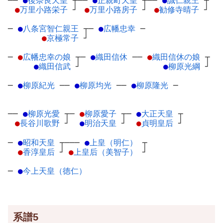
──
●
後奈良天皇
┬
──
●
正親町天皇
┬
──
●
誠仁親王
┬
●
万里小路栄子
┘
●
万里小路房子
┘
●
勧修寺晴子
┘
─
●
八条宮智仁親王
┬
─
●
広幡忠幸
─
●
京極常子
┘
─
●
広幡忠幸の娘
┬
─
●
織田信休
─
─
●
織田信休の娘
┬
●
織田信武
┘
●
柳原光綱
┘
─
●
柳原紀光
─
─
●
柳原均光
─
─
●
柳原隆光
─
──
●
柳原光愛
┬
─
●
柳原愛子
┬
─
●
大正天皇
┬
●
長谷川歌野
┘
●
明治天皇
┘
●
貞明皇后
┘
─
●
昭和天皇
┬
───
●
上皇（明仁）
┬
●
香淳皇后
┘
●
上皇后（美智子）
┘
─
●
今上天皇（徳仁）
系譜5