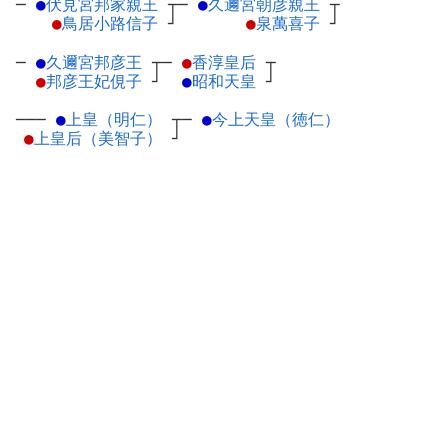
─
●
伏見宮邦家親王
┬
─
●
久邇宮朝彦親王
┬
●
鳥居小路信子
┘
●
泉萬喜子
┘
─
●
久邇宮邦彦王
┬
─
●
香淳皇后
┬
●
邦彦王妃俔子
┘
●
昭和天皇
┘
───
●
上皇（明仁）
┬
─
●
今上天皇（徳仁）
●
上皇后（美智子）
┘