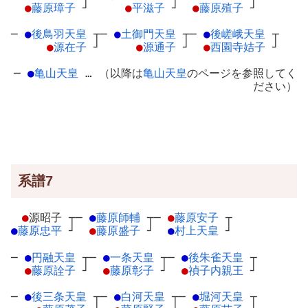
●
藤原璋子
┘
●
平滋子
┘
●
藤原殖子
┘
─
●
後鳥羽天皇
┬
─
●
土御門天皇
┬
─
●
後嵯峨天皇
┬
●
源在子
┘
●
源通子
┘
●
西園寺姞子
┘
─
●
亀山天皇
… （以降は
亀山天皇
のページを参照してく
ださい）
系譜7
●
源昭子
┬
─
●
藤原師輔
┬
─
●
藤原安子
┬
●
藤原忠平
┘
●
藤原盛子
┘
●
村上天皇
┘
─
●
円融天皇
┬
─
●
一条天皇
┬
─
●
後朱雀天皇
┬
●
藤原詮子
┘
●
藤原彰子
┘
●
禎子内親王
┘
─
●
後三条天皇
┬
─
●
白河天皇
┬
─
●
堀河天皇
┬