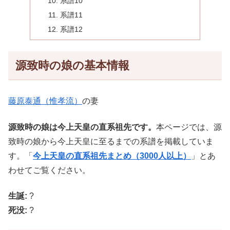
系譜10
系譜11
系譜12
源致時の娘の基本情報
藤原泰通（惟孝流）
の妻
源致時の娘は今上天皇の直系祖先です。
本ページでは、源
致時の娘から今上天皇に至るまでの系譜を掲載していま
す。「
今上天皇の直系祖先まとめ（3000人以上）
」とあ
わせてご覧ください。
生誕:
?
死没:
?