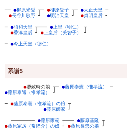
──
●
柳原光愛
┬
─
●
柳原愛子
┬
─
●
大正天皇
┬
●
長谷川歌野
┘
●
明治天皇
┘
●
貞明皇后
┘
─
●
昭和天皇
┬
───
●
上皇（明仁）
┬
●
香淳皇后
┘
●
上皇后（美智子）
┘
─
●
今上天皇（徳仁）
系譜5
●
源致時の娘
┬
─
●
藤原泰憲（惟孝流）
─
●
藤原泰通（惟孝流）
┘
─
●
藤原泰憲（惟孝流）の娘
┬
●
藤原師家
┘
────────
●
藤原家範
┬
───
●
藤原基隆
┬
●
藤原家房（常陸介）の娘
┘
●
藤原長忠の娘
┘