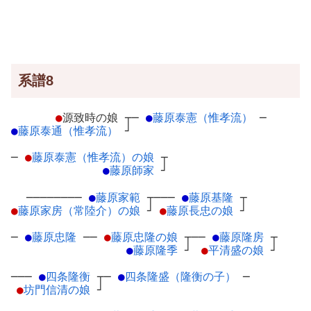
系譜8
●
源致時の娘
┬
─
●
藤原泰憲（惟孝流）
─
●
藤原泰通（惟孝流）
┘
─
●
藤原泰憲（惟孝流）の娘
┬
●
藤原師家
┘
────────
●
藤原家範
┬
───
●
藤原基隆
┬
●
藤原家房（常陸介）の娘
┘
●
藤原長忠の娘
┘
─
●
藤原忠隆
─
─
●
藤原忠隆の娘
┬
──
●
藤原隆房
┬
●
藤原隆季
┘
●
平清盛の娘
┘
───
●
四条隆衡
┬
─
●
四条隆盛（隆衡の子）
─
●
坊門信清の娘
┘