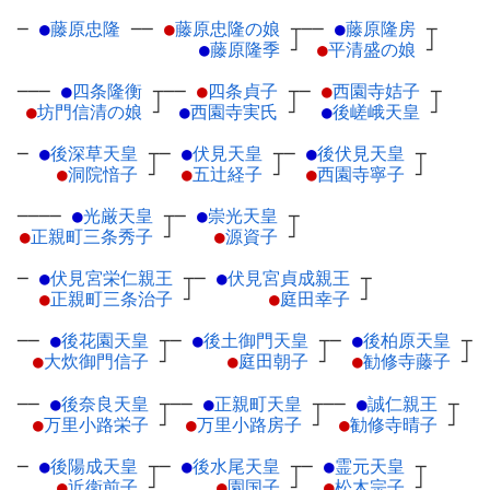
─
●
藤原忠隆
─
─
●
藤原忠隆の娘
┬
──
●
藤原隆房
┬
●
藤原隆季
┘
●
平清盛の娘
┘
───
●
四条隆衡
┬
──
●
四条貞子
┬
─
●
西園寺姞子
┬
●
坊門信清の娘
┘
●
西園寺実氏
┘
●
後嵯峨天皇
┘
─
●
後深草天皇
┬
─
●
伏見天皇
┬
─
●
後伏見天皇
┬
●
洞院愔子
┘
●
五辻経子
┘
●
西園寺寧子
┘
────
●
光厳天皇
┬
─
●
崇光天皇
┬
●
正親町三条秀子
┘
●
源資子
┘
─
●
伏見宮栄仁親王
┬
─
●
伏見宮貞成親王
┬
●
正親町三条治子
┘
●
庭田幸子
┘
──
●
後花園天皇
┬
─
●
後土御門天皇
┬
─
●
後柏原天皇
┬
●
大炊御門信子
┘
●
庭田朝子
┘
●
勧修寺藤子
┘
──
●
後奈良天皇
┬
──
●
正親町天皇
┬
──
●
誠仁親王
┬
●
万里小路栄子
┘
●
万里小路房子
┘
●
勧修寺晴子
┘
─
●
後陽成天皇
┬
─
●
後水尾天皇
┬
─
●
霊元天皇
┬
●
近衛前子
┘
●
園国子
┘
●
松木宗子
┘