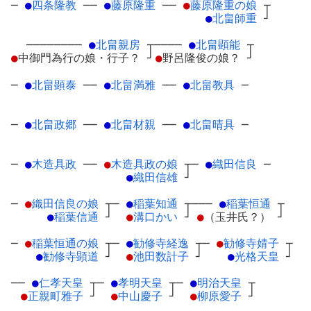
─
●
四条隆教
─
─
●
藤原隆重
─
─
●
藤原隆重の娘
┬
●
北畠師重
┘
────────
●
北畠親房
┬
────
●
北畠顕能
┬
●
中御門為行の娘・行子？
┘
●
野呂隆俊の娘？
┘
─
●
北畠顕泰
─
─
●
北畠満雅
─
─
●
北畠教具
─
─
●
北畠政郷
─
─
●
北畠材親
─
─
●
北畠晴具
─
─
●
木造具政
─
─
●
木造具政の娘
┬
─
●
織田信良
─
●
織田信雄
┘
─
●
織田信良の娘
┬
─
●
稲葉知通
┬
───
●
稲葉恒通
┬
●
稲葉信通
┘
●
溝口かい
┘
●
（玉井氏？）
┘
─
●
稲葉恒通の娘
┬
─
●
勧修寺経逸
┬
─
●
勧修寺婧子
┬
●
勧修寺顕道
┘
●
池田数計子
┘
●
光格天皇
┘
──
●
仁孝天皇
┬
─
●
孝明天皇
┬
─
●
明治天皇
┬
●
正親町雅子
┘
●
中山慶子
┘
●
柳原愛子
┘