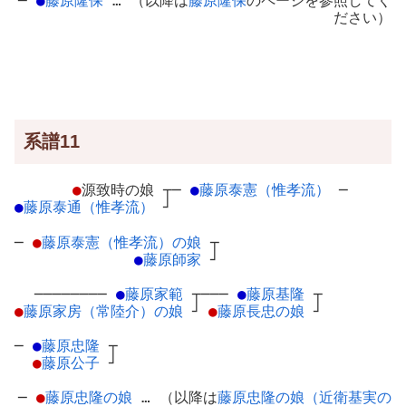
─
●
藤原隆保
… （以降は
藤原隆保
のページを参照してく
ださい）
系譜11
●
源致時の娘
┬
─
●
藤原泰憲（惟孝流）
─
●
藤原泰通（惟孝流）
┘
─
●
藤原泰憲（惟孝流）の娘
┬
●
藤原師家
┘
────────
●
藤原家範
┬
───
●
藤原基隆
┬
●
藤原家房（常陸介）の娘
┘
●
藤原長忠の娘
┘
─
●
藤原忠隆
┬
●
藤原公子
┘
─
●
藤原忠隆の娘
… （以降は
藤原忠隆の娘（近衛基実の