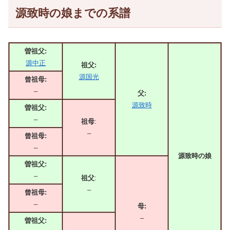
源致時の娘までの系譜
曽祖父:
源中正
祖父:
源国光
曾祖母:
–
父:
源致時
曽祖父:
–
祖母
:
–
曾祖母:
–
源致時の娘
曽祖父:
–
祖父
:
–
曾祖母:
–
母:
–
曽祖父: