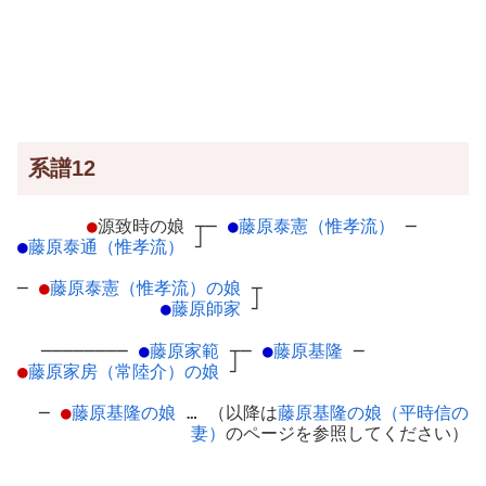
系譜12
●
源致時の娘
┬
─
●
藤原泰憲（惟孝流）
─
●
藤原泰通（惟孝流）
┘
─
●
藤原泰憲（惟孝流）の娘
┬
●
藤原師家
┘
────────
●
藤原家範
┬
─
●
藤原基隆
─
●
藤原家房（常陸介）の娘
┘
─
●
藤原基隆の娘
… （以降は
藤原基隆の娘（平時信の
妻）
のページを参照してください）