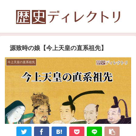
源致時の娘【今上天皇の直系祖先】
今上天皇の直系祖先