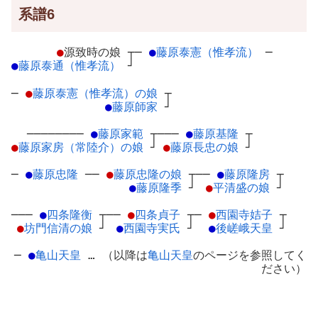
系譜6
●
源致時の娘
┬
─
●
藤原泰憲（惟孝流）
─
●
藤原泰通（惟孝流）
┘
─
●
藤原泰憲（惟孝流）の娘
┬
●
藤原師家
┘
────────
●
藤原家範
┬
───
●
藤原基隆
┬
●
藤原家房（常陸介）の娘
┘
●
藤原長忠の娘
┘
─
●
藤原忠隆
─
─
●
藤原忠隆の娘
┬
──
●
藤原隆房
┬
●
藤原隆季
┘
●
平清盛の娘
┘
───
●
四条隆衡
┬
──
●
四条貞子
┬
─
●
西園寺姞子
┬
●
坊門信清の娘
┘
●
西園寺実氏
┘
●
後嵯峨天皇
┘
─
●
亀山天皇
… （以降は
亀山天皇
のページを参照してく
ださい）