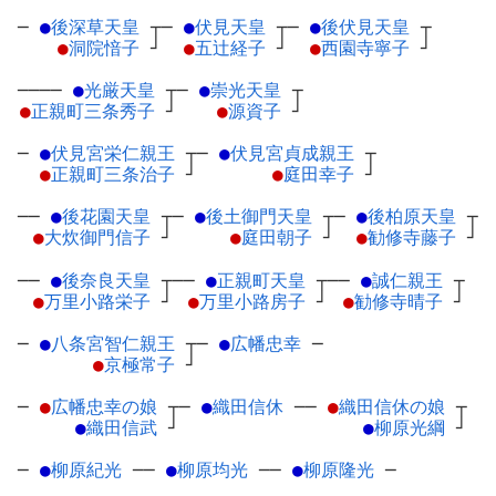
─
●
後深草天皇
┬
─
●
伏見天皇
┬
─
●
後伏見天皇
┬
●
洞院愔子
┘
●
五辻経子
┘
●
西園寺寧子
┘
────
●
光厳天皇
┬
─
●
崇光天皇
┬
●
正親町三条秀子
┘
●
源資子
┘
─
●
伏見宮栄仁親王
┬
─
●
伏見宮貞成親王
┬
●
正親町三条治子
┘
●
庭田幸子
┘
──
●
後花園天皇
┬
─
●
後土御門天皇
┬
─
●
後柏原天皇
┬
●
大炊御門信子
┘
●
庭田朝子
┘
●
勧修寺藤子
┘
──
●
後奈良天皇
┬
──
●
正親町天皇
┬
──
●
誠仁親王
┬
●
万里小路栄子
┘
●
万里小路房子
┘
●
勧修寺晴子
┘
─
●
八条宮智仁親王
┬
─
●
広幡忠幸
─
●
京極常子
┘
─
●
広幡忠幸の娘
┬
─
●
織田信休
─
─
●
織田信休の娘
┬
●
織田信武
┘
●
柳原光綱
┘
─
●
柳原紀光
─
─
●
柳原均光
─
─
●
柳原隆光
─