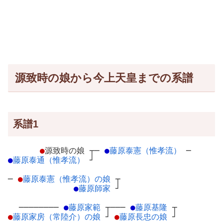
源致時の娘から今上天皇までの系譜
系譜1
●
源致時の娘
┬
─
●
藤原泰憲（惟孝流）
─
●
藤原泰通（惟孝流）
┘
─
●
藤原泰憲（惟孝流）の娘
┬
●
藤原師家
┘
────────
●
藤原家範
┬
───
●
藤原基隆
┬
●
藤原家房（常陸介）の娘
┘
●
藤原長忠の娘
┘