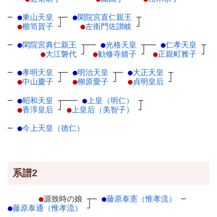
─
●
東山天皇
┬
─
●
閑院宮直仁親王
┬
●
櫛笥賀子
┘
●
左衛門佐讃岐
┘
─
●
閑院宮典仁親王
┬
──
●
光格天皇
┬
──
●
仁孝天皇
┬
●
大江磐代
┘
●
勧修寺婧子
┘
●
正親町雅子
┘
─
●
孝明天皇
┬
─
●
明治天皇
┬
─
●
大正天皇
┬
●
中山慶子
┘
●
柳原愛子
┘
●
貞明皇后
┘
─
●
昭和天皇
┬
───
●
上皇（明仁）
┬
●
香淳皇后
┘
●
上皇后（美智子）
┘
─
●
今上天皇（徳仁）
系譜2
●
源致時の娘
┬
─
●
藤原泰憲（惟孝流）
─
●
藤原泰通（惟孝流）
┘