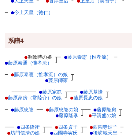
●
大正天皇
┘
●
香淳皇后
┘
●
上皇后（美智子）
┘
─
●
今上天皇（徳仁）
系譜4
●
源致時の娘
┬
─
●
藤原泰憲（惟孝流）
─
●
藤原泰通（惟孝流）
┘
─
●
藤原泰憲（惟孝流）の娘
┬
●
藤原師家
┘
────────
●
藤原家範
┬
───
●
藤原基隆
┬
●
藤原家房（常陸介）の娘
┘
●
藤原長忠の娘
┘
─
●
藤原忠隆
─
─
●
藤原忠隆の娘
┬
──
●
藤原隆房
┬
●
藤原隆季
┘
●
平清盛の娘
┘
───
●
四条隆衡
┬
──
●
四条貞子
┬
─
●
西園寺姞子
┬
●
坊門信清の娘
┘
●
西園寺実氏
┘
●
後嵯峨天皇
┘