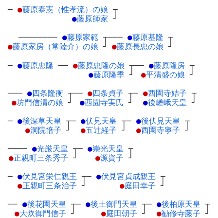
─
●
藤原泰憲（惟孝流）の娘
┬
●
藤原師家
┘
────────
●
藤原家範
┬
───
●
藤原基隆
┬
●
藤原家房（常陸介）の娘
┘
●
藤原長忠の娘
┘
─
●
藤原忠隆
─
─
●
藤原忠隆の娘
┬
──
●
藤原隆房
┬
●
藤原隆季
┘
●
平清盛の娘
┘
───
●
四条隆衡
┬
──
●
四条貞子
┬
─
●
西園寺姞子
┬
●
坊門信清の娘
┘
●
西園寺実氏
┘
●
後嵯峨天皇
┘
─
●
後深草天皇
┬
─
●
伏見天皇
┬
─
●
後伏見天皇
┬
●
洞院愔子
┘
●
五辻経子
┘
●
西園寺寧子
┘
────
●
光厳天皇
┬
─
●
崇光天皇
┬
●
正親町三条秀子
┘
●
源資子
┘
─
●
伏見宮栄仁親王
┬
─
●
伏見宮貞成親王
┬
●
正親町三条治子
┘
●
庭田幸子
┘
──
●
後花園天皇
┬
─
●
後土御門天皇
┬
─
●
後柏原天皇
┬
●
大炊御門信子
┘
●
庭田朝子
┘
●
勧修寺藤子
┘