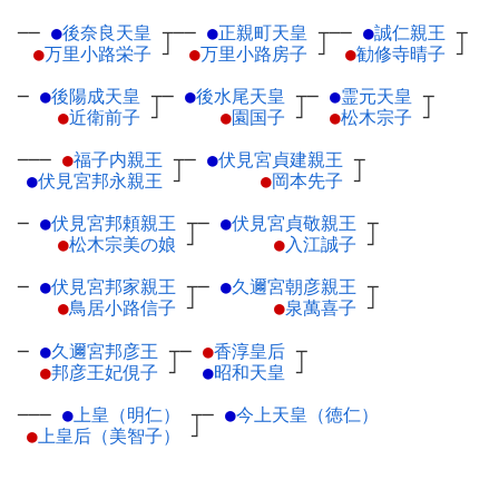
──
●
後奈良天皇
┬
──
●
正親町天皇
┬
──
●
誠仁親王
┬
●
万里小路栄子
┘
●
万里小路房子
┘
●
勧修寺晴子
┘
─
●
後陽成天皇
┬
─
●
後水尾天皇
┬
─
●
霊元天皇
┬
●
近衛前子
┘
●
園国子
┘
●
松木宗子
┘
───
●
福子内親王
┬
─
●
伏見宮貞建親王
┬
●
伏見宮邦永親王
┘
●
岡本先子
┘
─
●
伏見宮邦頼親王
┬
─
●
伏見宮貞敬親王
┬
●
松木宗美の娘
┘
●
入江誠子
┘
─
●
伏見宮邦家親王
┬
─
●
久邇宮朝彦親王
┬
●
鳥居小路信子
┘
●
泉萬喜子
┘
─
●
久邇宮邦彦王
┬
─
●
香淳皇后
┬
●
邦彦王妃俔子
┘
●
昭和天皇
┘
───
●
上皇（明仁）
┬
─
●
今上天皇（徳仁）
●
上皇后（美智子）
┘