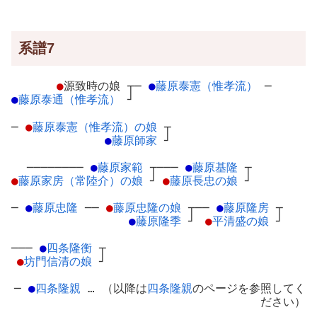
系譜7
●
源致時の娘
┬
─
●
藤原泰憲（惟孝流）
─
●
藤原泰通（惟孝流）
┘
─
●
藤原泰憲（惟孝流）の娘
┬
●
藤原師家
┘
────────
●
藤原家範
┬
───
●
藤原基隆
┬
●
藤原家房（常陸介）の娘
┘
●
藤原長忠の娘
┘
─
●
藤原忠隆
─
─
●
藤原忠隆の娘
┬
──
●
藤原隆房
┬
●
藤原隆季
┘
●
平清盛の娘
┘
───
●
四条隆衡
┬
●
坊門信清の娘
┘
─
●
四条隆親
… （以降は
四条隆親
のページを参照してく
ださい）