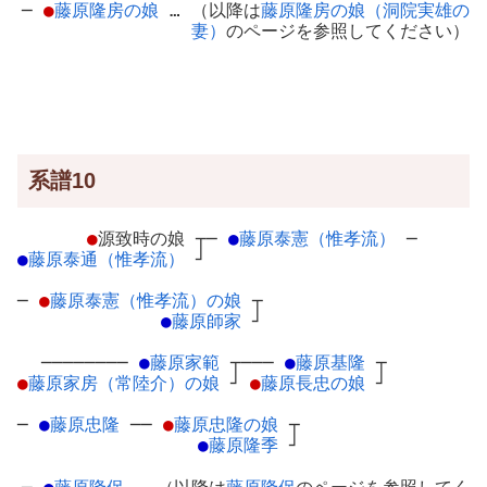
─
●
藤原隆房の娘
… （以降は
藤原隆房の娘（洞院実雄の
妻）
のページを参照してください）
系譜10
●
源致時の娘
┬
─
●
藤原泰憲（惟孝流）
─
●
藤原泰通（惟孝流）
┘
─
●
藤原泰憲（惟孝流）の娘
┬
●
藤原師家
┘
────────
●
藤原家範
┬
───
●
藤原基隆
┬
●
藤原家房（常陸介）の娘
┘
●
藤原長忠の娘
┘
─
●
藤原忠隆
─
─
●
藤原忠隆の娘
┬
●
藤原隆季
┘