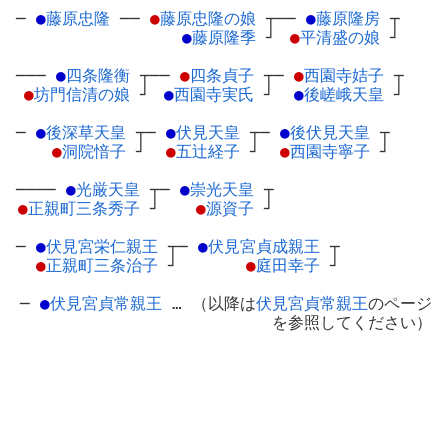
─
●
藤原忠隆
─
─
●
藤原忠隆の娘
┬
──
●
藤原隆房
┬
●
藤原隆季
┘
●
平清盛の娘
┘
───
●
四条隆衡
┬
──
●
四条貞子
┬
─
●
西園寺姞子
┬
●
坊門信清の娘
┘
●
西園寺実氏
┘
●
後嵯峨天皇
┘
─
●
後深草天皇
┬
─
●
伏見天皇
┬
─
●
後伏見天皇
┬
●
洞院愔子
┘
●
五辻経子
┘
●
西園寺寧子
┘
────
●
光厳天皇
┬
─
●
崇光天皇
┬
●
正親町三条秀子
┘
●
源資子
┘
─
●
伏見宮栄仁親王
┬
─
●
伏見宮貞成親王
┬
●
正親町三条治子
┘
●
庭田幸子
┘
─
●
伏見宮貞常親王
… （以降は
伏見宮貞常親王
のページ
を参照してください）