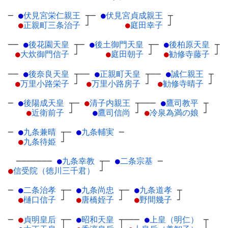
─
●
伏見宮栄仁親王
┬
─
●
伏見宮貞成親王
┬
●
正親町三条治子
┘
●
庭田幸子
┘
──
●
後花園天皇
┬
─
●
後土御門天皇
┬
─
●
後柏原天皇
┬
●
大炊御門信子
┘
●
庭田朝子
┘
●
勧修寺藤子
┘
──
●
後奈良天皇
┬
──
●
正親町天皇
┬
──
●
誠仁親王
┬
●
万里小路栄子
┘
●
万里小路房子
┘
●
勧修寺晴子
┘
─
●
後陽成天皇
┬
─
●
清子内親王
┬
───
●
鷹司教平
┬
●
近衛前子
┘
●
鷹司信尚
┘
●
冷泉為満の娘
┘
─
●
九条兼晴
┬
─
●
九条輔実
─
●
九条待姫
┘
───────
●
九条幸教
┬
─
●
二条宗基
─
●
信受院（徳川三千君）
┘
─
●
二条治孝
┬
─
●
九条尚忠
┬
─
●
九条道孝
┬
●
樋口信子
┘
●
唐橋姪子
┘
●
野間幾子
┘
─
●
貞明皇后
┬
─
●
昭和天皇
┬
───
●
上皇（明仁）
┬