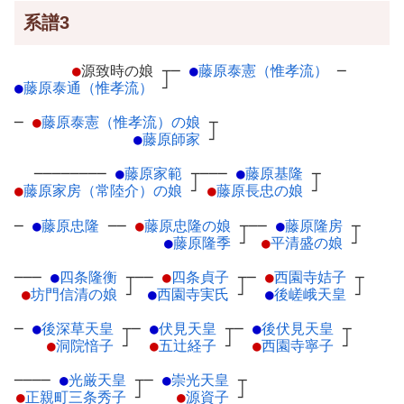
系譜3
●
源致時の娘
┬
─
●
藤原泰憲（惟孝流）
─
●
藤原泰通（惟孝流）
┘
─
●
藤原泰憲（惟孝流）の娘
┬
●
藤原師家
┘
────────
●
藤原家範
┬
───
●
藤原基隆
┬
●
藤原家房（常陸介）の娘
┘
●
藤原長忠の娘
┘
─
●
藤原忠隆
─
─
●
藤原忠隆の娘
┬
──
●
藤原隆房
┬
●
藤原隆季
┘
●
平清盛の娘
┘
───
●
四条隆衡
┬
──
●
四条貞子
┬
─
●
西園寺姞子
┬
●
坊門信清の娘
┘
●
西園寺実氏
┘
●
後嵯峨天皇
┘
─
●
後深草天皇
┬
─
●
伏見天皇
┬
─
●
後伏見天皇
┬
●
洞院愔子
┘
●
五辻経子
┘
●
西園寺寧子
┘
────
●
光厳天皇
┬
─
●
崇光天皇
┬
●
正親町三条秀子
┘
●
源資子
┘