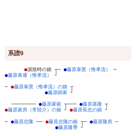
系譜9
●
源致時の娘
┬
─
●
藤原泰憲（惟孝流）
─
●
藤原泰通（惟孝流）
┘
─
●
藤原泰憲（惟孝流）の娘
┬
●
藤原師家
┘
────────
●
藤原家範
┬
───
●
藤原基隆
┬
●
藤原家房（常陸介）の娘
┘
●
藤原長忠の娘
┘
─
●
藤原忠隆
─
─
●
藤原忠隆の娘
┬
─
●
藤原隆房
─
●
藤原隆季
┘