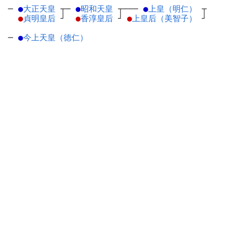
─
●
大正天皇
┬
─
●
昭和天皇
┬
───
●
上皇（明仁）
┬
●
貞明皇后
┘
●
香淳皇后
┘
●
上皇后（美智子）
┘
─
●
今上天皇（徳仁）