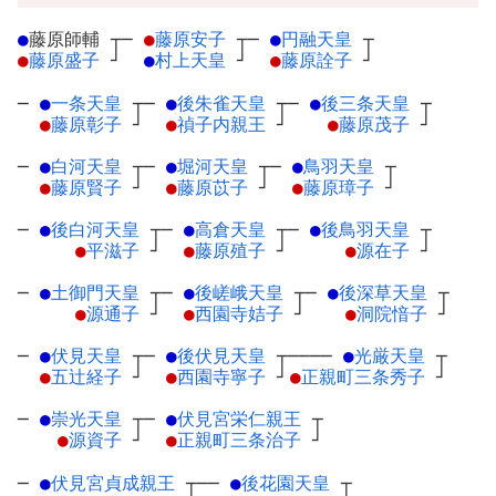
●
藤原師輔
┬
─
●
藤原安子
┬
─
●
円融天皇
┬
●
藤原盛子
┘
●
村上天皇
┘
●
藤原詮子
┘
─
●
一条天皇
┬
─
●
後朱雀天皇
┬
─
●
後三条天皇
┬
●
藤原彰子
┘
●
禎子内親王
┘
●
藤原茂子
┘
─
●
白河天皇
┬
─
●
堀河天皇
┬
─
●
鳥羽天皇
┬
●
藤原賢子
┘
●
藤原苡子
┘
●
藤原璋子
┘
─
●
後白河天皇
┬
─
●
高倉天皇
┬
─
●
後鳥羽天皇
┬
●
平滋子
┘
●
藤原殖子
┘
●
源在子
┘
─
●
土御門天皇
┬
─
●
後嵯峨天皇
┬
─
●
後深草天皇
┬
●
源通子
┘
●
西園寺姞子
┘
●
洞院愔子
┘
─
●
伏見天皇
┬
─
●
後伏見天皇
┬
────
●
光厳天皇
┬
●
五辻経子
┘
●
西園寺寧子
┘
●
正親町三条秀子
┘
─
●
崇光天皇
┬
─
●
伏見宮栄仁親王
┬
●
源資子
┘
●
正親町三条治子
┘
─
●
伏見宮貞成親王
┬
──
●
後花園天皇
┬