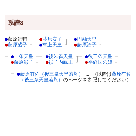
系譜8
●
藤原師輔
┬
─
●
藤原安子
┬
─
●
円融天皇
┬
●
藤原盛子
┘
●
村上天皇
┘
●
藤原詮子
┘
─
●
一条天皇
┬
─
●
後朱雀天皇
┬
─
●
後三条天皇
┬
●
藤原彰子
┘
●
禎子内親王
┘
●
平経国の娘
┘
─
●
藤原有佐（後三条天皇落胤）
… （以降は
藤原有佐
（後三条天皇落胤）
のページを参照してください）