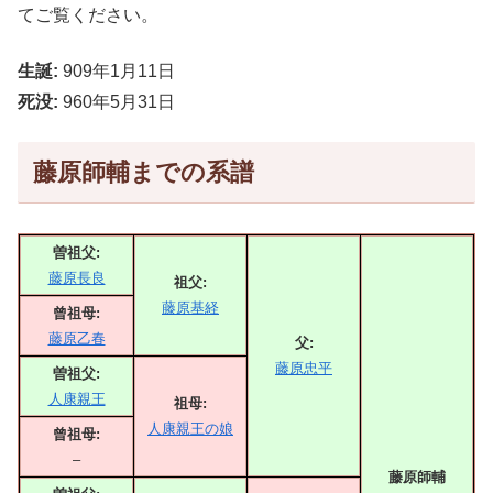
てご覧ください。
生誕:
909年1月11日
死没:
960年5月31日
藤原師輔までの系譜
曽祖父:
藤原長良
祖父:
藤原基経
曾祖母:
藤原乙春
父:
藤原忠平
曽祖父:
人康親王
祖母:
人康親王の娘
曾祖母:
–
藤原師輔