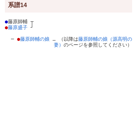
系譜14
●
藤原師輔
┬
●
藤原盛子
┘
─
●
藤原師輔の娘
… （以降は
藤原師輔の娘（源高明の
妻）
のページを参照してください）