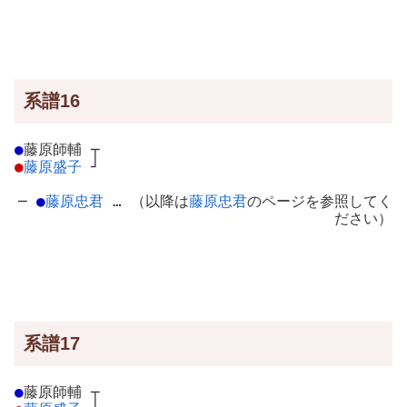
系譜16
●
藤原師輔
┬
●
藤原盛子
┘
─
●
藤原忠君
… （以降は
藤原忠君
のページを参照してく
ださい）
系譜17
●
藤原師輔
┬