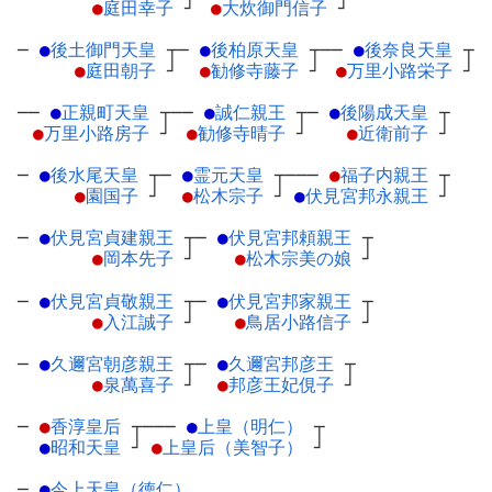
●
庭田幸子
┘
●
大炊御門信子
┘
─
●
後土御門天皇
┬
─
●
後柏原天皇
┬
──
●
後奈良天皇
┬
●
庭田朝子
┘
●
勧修寺藤子
┘
●
万里小路栄子
┘
──
●
正親町天皇
┬
──
●
誠仁親王
┬
─
●
後陽成天皇
┬
●
万里小路房子
┘
●
勧修寺晴子
┘
●
近衛前子
┘
─
●
後水尾天皇
┬
─
●
霊元天皇
┬
───
●
福子内親王
┬
●
園国子
┘
●
松木宗子
┘
●
伏見宮邦永親王
┘
─
●
伏見宮貞建親王
┬
─
●
伏見宮邦頼親王
┬
●
岡本先子
┘
●
松木宗美の娘
┘
─
●
伏見宮貞敬親王
┬
─
●
伏見宮邦家親王
┬
●
入江誠子
┘
●
鳥居小路信子
┘
─
●
久邇宮朝彦親王
┬
─
●
久邇宮邦彦王
┬
●
泉萬喜子
┘
●
邦彦王妃俔子
┘
─
●
香淳皇后
┬
───
●
上皇（明仁）
┬
●
昭和天皇
┘
●
上皇后（美智子）
┘
─
●
今上天皇（徳仁）