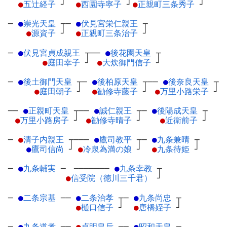
●
五辻経子
┘
●
西園寺寧子
┘
●
正親町三条秀子
┘
─
●
崇光天皇
┬
─
●
伏見宮栄仁親王
┬
●
源資子
┘
●
正親町三条治子
┘
─
●
伏見宮貞成親王
┬
──
●
後花園天皇
┬
●
庭田幸子
┘
●
大炊御門信子
┘
─
●
後土御門天皇
┬
─
●
後柏原天皇
┬
──
●
後奈良天皇
┬
●
庭田朝子
┘
●
勧修寺藤子
┘
●
万里小路栄子
┘
──
●
正親町天皇
┬
──
●
誠仁親王
┬
─
●
後陽成天皇
┬
●
万里小路房子
┘
●
勧修寺晴子
┘
●
近衛前子
┘
─
●
清子内親王
┬
───
●
鷹司教平
┬
─
●
九条兼晴
┬
●
鷹司信尚
┘
●
冷泉為満の娘
┘
●
九条待姫
┘
─
●
九条輔実
─
───────
●
九条幸教
┬
●
信受院（徳川三千君）
┘
─
●
二条宗基
─
─
●
二条治孝
┬
─
●
九条尚忠
┬
●
樋口信子
┘
●
唐橋姪子
┘
─
●
九条道孝
┬
─
●
貞明皇后
┬
─
●
昭和天皇
┬