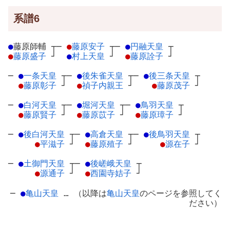
系譜6
●
藤原師輔
┬
─
●
藤原安子
┬
─
●
円融天皇
┬
●
藤原盛子
┘
●
村上天皇
┘
●
藤原詮子
┘
─
●
一条天皇
┬
─
●
後朱雀天皇
┬
─
●
後三条天皇
┬
●
藤原彰子
┘
●
禎子内親王
┘
●
藤原茂子
┘
─
●
白河天皇
┬
─
●
堀河天皇
┬
─
●
鳥羽天皇
┬
●
藤原賢子
┘
●
藤原苡子
┘
●
藤原璋子
┘
─
●
後白河天皇
┬
─
●
高倉天皇
┬
─
●
後鳥羽天皇
┬
●
平滋子
┘
●
藤原殖子
┘
●
源在子
┘
─
●
土御門天皇
┬
─
●
後嵯峨天皇
┬
●
源通子
┘
●
西園寺姞子
┘
─
●
亀山天皇
… （以降は
亀山天皇
のページを参照してく
ださい）