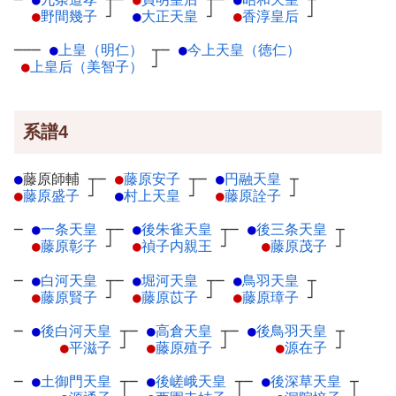
●
野間幾子
┘
●
大正天皇
┘
●
香淳皇后
┘
───
●
上皇（明仁）
┬
─
●
今上天皇（徳仁）
●
上皇后（美智子）
┘
系譜4
●
藤原師輔
┬
─
●
藤原安子
┬
─
●
円融天皇
┬
●
藤原盛子
┘
●
村上天皇
┘
●
藤原詮子
┘
─
●
一条天皇
┬
─
●
後朱雀天皇
┬
─
●
後三条天皇
┬
●
藤原彰子
┘
●
禎子内親王
┘
●
藤原茂子
┘
─
●
白河天皇
┬
─
●
堀河天皇
┬
─
●
鳥羽天皇
┬
●
藤原賢子
┘
●
藤原苡子
┘
●
藤原璋子
┘
─
●
後白河天皇
┬
─
●
高倉天皇
┬
─
●
後鳥羽天皇
┬
●
平滋子
┘
●
藤原殖子
┘
●
源在子
┘
─
●
土御門天皇
┬
─
●
後嵯峨天皇
┬
─
●
後深草天皇
┬