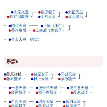
──
●
柳原光愛
┬
─
●
柳原愛子
┬
─
●
大正天皇
┬
●
長谷川歌野
┘
●
明治天皇
┘
●
貞明皇后
┘
─
●
昭和天皇
┬
───
●
上皇（明仁）
┬
●
香淳皇后
┘
●
上皇后（美智子）
┘
─
●
今上天皇（徳仁）
系譜5
●
藤原師輔
┬
─
●
藤原安子
┬
─
●
円融天皇
┬
●
藤原盛子
┘
●
村上天皇
┘
●
藤原詮子
┘
─
●
一条天皇
┬
─
●
後朱雀天皇
┬
─
●
後三条天皇
┬
●
藤原彰子
┘
●
禎子内親王
┘
●
藤原茂子
┘
─
●
白河天皇
┬
─
●
堀河天皇
┬
─
●
鳥羽天皇
┬
●
藤原賢子
┘
●
藤原苡子
┘
●
藤原璋子
┘