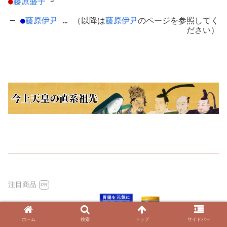
●
藤原盛子
┘
─
●
藤原伊尹
… （以降は
藤原伊尹
のページを参照してく
ださい）
注目商品
PR
ホーム
検索
トップ
サイドバー