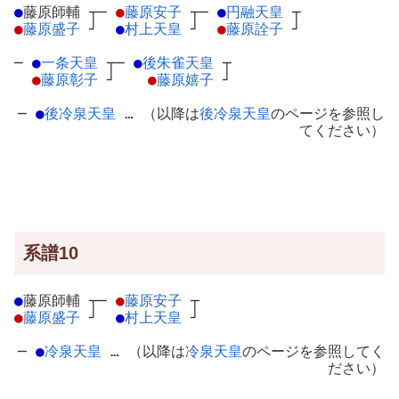
●
藤原師輔
┬
─
●
藤原安子
┬
─
●
円融天皇
┬
●
藤原盛子
┘
●
村上天皇
┘
●
藤原詮子
┘
─
●
一条天皇
┬
─
●
後朱雀天皇
┬
●
藤原彰子
┘
●
藤原嬉子
┘
─
●
後冷泉天皇
… （以降は
後冷泉天皇
のページを参照し
てください）
系譜10
●
藤原師輔
┬
─
●
藤原安子
┬
●
藤原盛子
┘
●
村上天皇
┘
─
●
冷泉天皇
… （以降は
冷泉天皇
のページを参照してく
ださい）