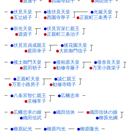
●
源通子
┘
●
西園寺姞子
┘
●
洞院愔子
┘
─
●
伏見天皇
┬
─
●
後伏見天皇
┬
────
●
光厳天皇
┬
●
五辻経子
┘
●
西園寺寧子
┘
●
正親町三条秀子
┘
─
●
崇光天皇
┬
─
●
伏見宮栄仁親王
┬
●
源資子
┘
●
正親町三条治子
┘
─
●
伏見宮貞成親王
┬
──
●
後花園天皇
┬
●
庭田幸子
┘
●
大炊御門信子
┘
─
●
後土御門天皇
┬
─
●
後柏原天皇
┬
──
●
後奈良天皇
┬
●
庭田朝子
┘
●
勧修寺藤子
┘
●
万里小路栄子
┘
──
●
正親町天皇
┬
──
●
誠仁親王
┬
●
万里小路房子
┘
●
勧修寺晴子
┘
─
●
八条宮智仁親王
┬
─
●
広幡忠幸
─
●
京極常子
┘
─
●
広幡忠幸の娘
┬
─
●
織田信休
─
─
●
織田信休の娘
┬
●
織田信武
┘
●
柳原光綱
┘
─
●
柳原紀光
─
─
●
柳原均光
─
─
●
柳原隆光
─