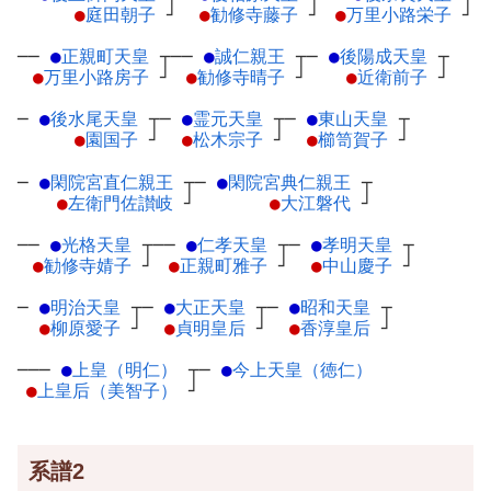
●
庭田朝子
┘
●
勧修寺藤子
┘
●
万里小路栄子
┘
──
●
正親町天皇
┬
──
●
誠仁親王
┬
─
●
後陽成天皇
┬
●
万里小路房子
┘
●
勧修寺晴子
┘
●
近衛前子
┘
─
●
後水尾天皇
┬
─
●
霊元天皇
┬
─
●
東山天皇
┬
●
園国子
┘
●
松木宗子
┘
●
櫛笥賀子
┘
─
●
閑院宮直仁親王
┬
─
●
閑院宮典仁親王
┬
●
左衛門佐讃岐
┘
●
大江磐代
┘
──
●
光格天皇
┬
──
●
仁孝天皇
┬
─
●
孝明天皇
┬
●
勧修寺婧子
┘
●
正親町雅子
┘
●
中山慶子
┘
─
●
明治天皇
┬
─
●
大正天皇
┬
─
●
昭和天皇
┬
●
柳原愛子
┘
●
貞明皇后
┘
●
香淳皇后
┘
───
●
上皇（明仁）
┬
─
●
今上天皇（徳仁）
●
上皇后（美智子）
┘
系譜2