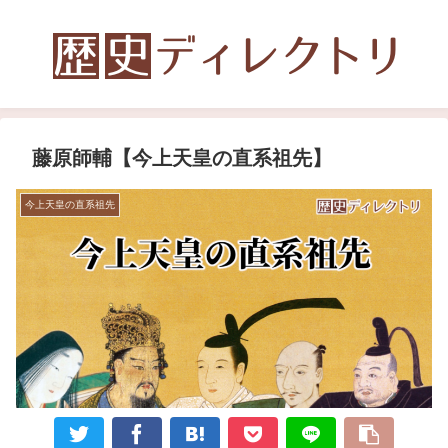
藤原師輔【今上天皇の直系祖先】
今上天皇の直系祖先