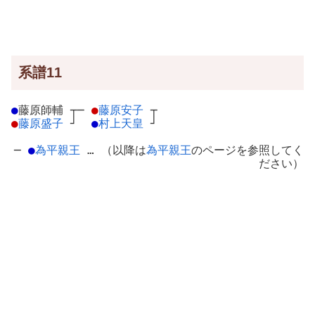
系譜11
●
藤原師輔
┬
─
●
藤原安子
┬
●
藤原盛子
┘
●
村上天皇
┘
─
●
為平親王
… （以降は
為平親王
のページを参照してく
ださい）