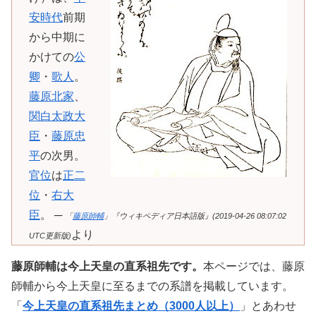
安時代
前期
から中期に
かけての
公
卿
・
歌人
。
藤原北家
、
関白
太政大
臣
・
藤原忠
平
の次男。
官位
は
正二
位
・
右大
臣
。 ─
「
藤原師輔
」『ウィキペディア日本語版』(2019-04-26 08:07:02
より
UTC更新版)
藤原師輔は今上天皇の直系祖先です。
本ページでは、藤原
師輔から今上天皇に至るまでの系譜を掲載しています。
「
今上天皇の直系祖先まとめ（3000人以上）
」とあわせ