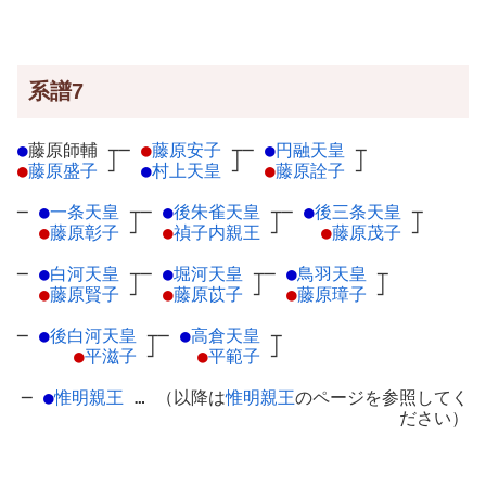
系譜7
●
藤原師輔
┬
─
●
藤原安子
┬
─
●
円融天皇
┬
●
藤原盛子
┘
●
村上天皇
┘
●
藤原詮子
┘
─
●
一条天皇
┬
─
●
後朱雀天皇
┬
─
●
後三条天皇
┬
●
藤原彰子
┘
●
禎子内親王
┘
●
藤原茂子
┘
─
●
白河天皇
┬
─
●
堀河天皇
┬
─
●
鳥羽天皇
┬
●
藤原賢子
┘
●
藤原苡子
┘
●
藤原璋子
┘
─
●
後白河天皇
┬
─
●
高倉天皇
┬
●
平滋子
┘
●
平範子
┘
─
●
惟明親王
… （以降は
惟明親王
のページを参照してく
ださい）