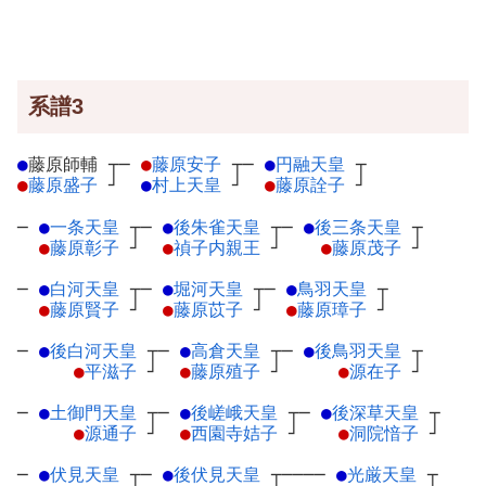
系譜3
●
藤原師輔
┬
─
●
藤原安子
┬
─
●
円融天皇
┬
●
藤原盛子
┘
●
村上天皇
┘
●
藤原詮子
┘
─
●
一条天皇
┬
─
●
後朱雀天皇
┬
─
●
後三条天皇
┬
●
藤原彰子
┘
●
禎子内親王
┘
●
藤原茂子
┘
─
●
白河天皇
┬
─
●
堀河天皇
┬
─
●
鳥羽天皇
┬
●
藤原賢子
┘
●
藤原苡子
┘
●
藤原璋子
┘
─
●
後白河天皇
┬
─
●
高倉天皇
┬
─
●
後鳥羽天皇
┬
●
平滋子
┘
●
藤原殖子
┘
●
源在子
┘
─
●
土御門天皇
┬
─
●
後嵯峨天皇
┬
─
●
後深草天皇
┬
●
源通子
┘
●
西園寺姞子
┘
●
洞院愔子
┘
─
●
伏見天皇
┬
─
●
後伏見天皇
┬
────
●
光厳天皇
┬