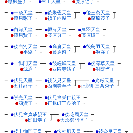
●
藤原盛子
┘
●
村上天皇
┘
●
藤原詮子
┘
─
●
一条天皇
┬
─
●
後朱雀天皇
┬
─
●
後三条天皇
┬
●
藤原彰子
┘
●
禎子内親王
┘
●
藤原茂子
┘
─
●
白河天皇
┬
─
●
堀河天皇
┬
─
●
鳥羽天皇
┬
●
藤原賢子
┘
●
藤原苡子
┘
●
藤原璋子
┘
─
●
後白河天皇
┬
─
●
高倉天皇
┬
─
●
後鳥羽天皇
┬
●
平滋子
┘
●
藤原殖子
┘
●
源在子
┘
─
●
土御門天皇
┬
─
●
後嵯峨天皇
┬
─
●
後深草天皇
┬
●
源通子
┘
●
西園寺姞子
┘
●
洞院愔子
┘
─
●
伏見天皇
┬
─
●
後伏見天皇
┬
────
●
光厳天皇
┬
●
五辻経子
┘
●
西園寺寧子
┘
●
正親町三条秀子
┘
─
●
崇光天皇
┬
─
●
伏見宮栄仁親王
┬
●
源資子
┘
●
正親町三条治子
┘
─
●
伏見宮貞成親王
┬
──
●
後花園天皇
┬
●
庭田幸子
┘
●
大炊御門信子
┘
─
●
後土御門天皇
┬
─
●
後柏原天皇
┬
──
●
後奈良天皇
┬