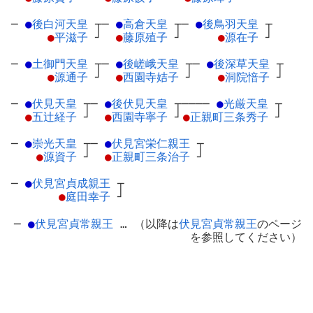
─
●
後白河天皇
┬
─
●
高倉天皇
┬
─
●
後鳥羽天皇
┬
●
平滋子
┘
●
藤原殖子
┘
●
源在子
┘
─
●
土御門天皇
┬
─
●
後嵯峨天皇
┬
─
●
後深草天皇
┬
●
源通子
┘
●
西園寺姞子
┘
●
洞院愔子
┘
─
●
伏見天皇
┬
─
●
後伏見天皇
┬
────
●
光厳天皇
┬
●
五辻経子
┘
●
西園寺寧子
┘
●
正親町三条秀子
┘
─
●
崇光天皇
┬
─
●
伏見宮栄仁親王
┬
●
源資子
┘
●
正親町三条治子
┘
─
●
伏見宮貞成親王
┬
●
庭田幸子
┘
─
●
伏見宮貞常親王
… （以降は
伏見宮貞常親王
のページ
を参照してください）