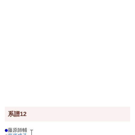
系譜12
●
藤原師輔
┬