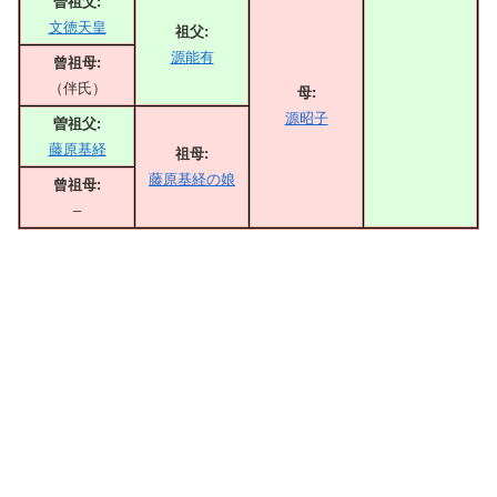
曽祖父:
文徳天皇
祖父:
源能有
曾祖母:
（伴氏）
母:
源昭子
曽祖父:
藤原基経
祖母:
藤原基経の娘
曾祖母:
–