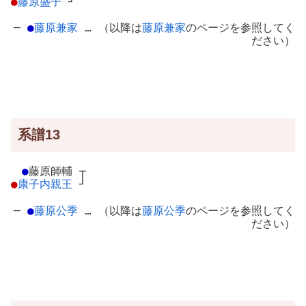
●
藤原盛子
┘
─
●
藤原兼家
… （以降は
藤原兼家
のページを参照してく
ださい）
系譜13
●
藤原師輔
┬
●
康子内親王
┘
─
●
藤原公季
… （以降は
藤原公季
のページを参照してく
ださい）