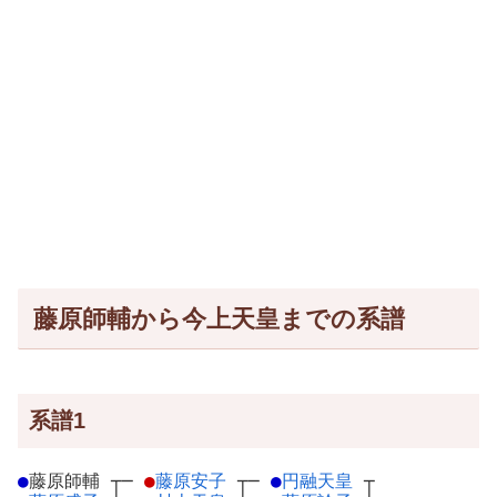
藤原師輔から今上天皇までの系譜
系譜1
●
藤原師輔
┬
─
●
藤原安子
┬
─
●
円融天皇
┬