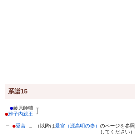
系譜15
●
藤原師輔
┬
●
雅子内親王
┘
─
●
愛宮
… （以降は
愛宮（源高明の妻）
のページを参照
してください）