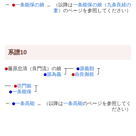
─
●
一条能保の娘
… （以降は
一条能保の娘（九条良経の
妻）
のページを参照してください）
系譜10
●
藤原忠清（良門流）の娘
┬
──
●
源義朝
┬
●
源為義
┘
●
由良御前
┘
──
●
坊門姫
┬
●
一条能保
┘
─
●
一条高能
… （以降は
一条高能
のページを参照してく
ださい）