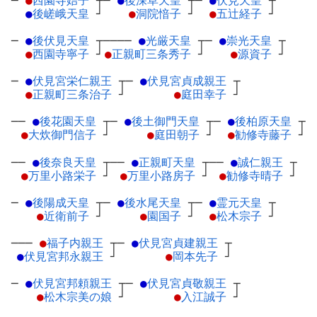
─
●
西園寺姞子
┬
─
●
後深草天皇
┬
─
●
伏見天皇
┬
●
後嵯峨天皇
┘
●
洞院愔子
┘
●
五辻経子
┘
─
●
後伏見天皇
┬
────
●
光厳天皇
┬
─
●
崇光天皇
┬
●
西園寺寧子
┘
●
正親町三条秀子
┘
●
源資子
┘
─
●
伏見宮栄仁親王
┬
─
●
伏見宮貞成親王
┬
●
正親町三条治子
┘
●
庭田幸子
┘
──
●
後花園天皇
┬
─
●
後土御門天皇
┬
─
●
後柏原天皇
┬
●
大炊御門信子
┘
●
庭田朝子
┘
●
勧修寺藤子
┘
──
●
後奈良天皇
┬
──
●
正親町天皇
┬
──
●
誠仁親王
┬
●
万里小路栄子
┘
●
万里小路房子
┘
●
勧修寺晴子
┘
─
●
後陽成天皇
┬
─
●
後水尾天皇
┬
─
●
霊元天皇
┬
●
近衛前子
┘
●
園国子
┘
●
松木宗子
┘
───
●
福子内親王
┬
─
●
伏見宮貞建親王
┬
●
伏見宮邦永親王
┘
●
岡本先子
┘
─
●
伏見宮邦頼親王
┬
─
●
伏見宮貞敬親王
┬
●
松木宗美の娘
┘
●
入江誠子
┘