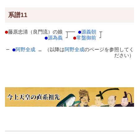
系譜11
●
藤原忠清（良門流）の娘
┬
──
●
源義朝
┬
●
源為義
┘
●
常盤御前
┘
─
●
阿野全成
… （以降は
阿野全成
のページを参照してく
ださい）