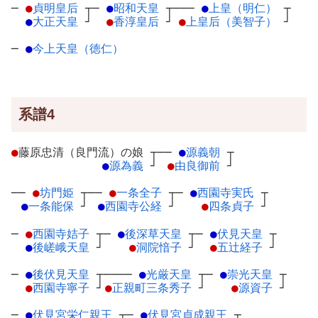
─
●
貞明皇后
┬
─
●
昭和天皇
┬
───
●
上皇（明仁）
┬
●
大正天皇
┘
●
香淳皇后
┘
●
上皇后（美智子）
┘
─
●
今上天皇（徳仁）
系譜4
●
藤原忠清（良門流）の娘
┬
──
●
源義朝
┬
●
源為義
┘
●
由良御前
┘
──
●
坊門姫
┬
──
●
一条全子
┬
─
●
西園寺実氏
┬
●
一条能保
┘
●
西園寺公経
┘
●
四条貞子
┘
─
●
西園寺姞子
┬
─
●
後深草天皇
┬
─
●
伏見天皇
┬
●
後嵯峨天皇
┘
●
洞院愔子
┘
●
五辻経子
┘
─
●
後伏見天皇
┬
────
●
光厳天皇
┬
─
●
崇光天皇
┬
●
西園寺寧子
┘
●
正親町三条秀子
┘
●
源資子
┘
─
●
伏見宮栄仁親王
┬
─
●
伏見宮貞成親王
┬