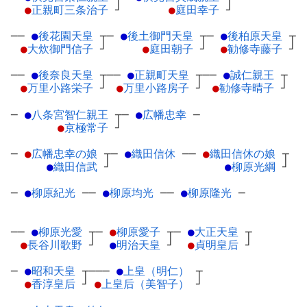
●
正親町三条治子
┘
●
庭田幸子
┘
──
●
後花園天皇
┬
─
●
後土御門天皇
┬
─
●
後柏原天皇
┬
●
大炊御門信子
┘
●
庭田朝子
┘
●
勧修寺藤子
┘
──
●
後奈良天皇
┬
──
●
正親町天皇
┬
──
●
誠仁親王
┬
●
万里小路栄子
┘
●
万里小路房子
┘
●
勧修寺晴子
┘
─
●
八条宮智仁親王
┬
─
●
広幡忠幸
─
●
京極常子
┘
─
●
広幡忠幸の娘
┬
─
●
織田信休
─
─
●
織田信休の娘
┬
●
織田信武
┘
●
柳原光綱
┘
─
●
柳原紀光
─
─
●
柳原均光
─
─
●
柳原隆光
─
──
●
柳原光愛
┬
─
●
柳原愛子
┬
─
●
大正天皇
┬
●
長谷川歌野
┘
●
明治天皇
┘
●
貞明皇后
┘
─
●
昭和天皇
┬
───
●
上皇（明仁）
┬
●
香淳皇后
┘
●
上皇后（美智子）
┘