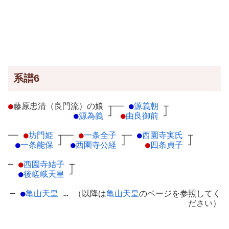
系譜6
●
藤原忠清（良門流）の娘
┬
──
●
源義朝
┬
●
源為義
┘
●
由良御前
┘
──
●
坊門姫
┬
──
●
一条全子
┬
─
●
西園寺実氏
┬
●
一条能保
┘
●
西園寺公経
┘
●
四条貞子
┘
─
●
西園寺姞子
┬
●
後嵯峨天皇
┘
─
●
亀山天皇
… （以降は
亀山天皇
のページを参照してく
ださい）