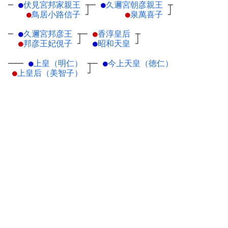
─
●
伏見宮邦家親王
┬
─
●
久邇宮朝彦親王
┬
●
鳥居小路信子
┘
●
泉萬喜子
┘
─
●
久邇宮邦彦王
┬
─
●
香淳皇后
┬
●
邦彦王妃俔子
┘
●
昭和天皇
┘
───
●
上皇（明仁）
┬
─
●
今上天皇（徳仁）
●
上皇后（美智子）
┘