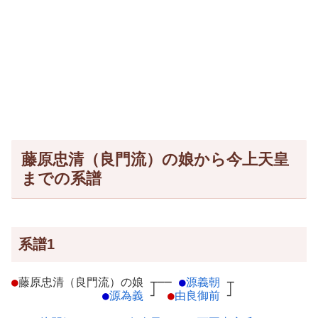
藤原忠清（良門流）の娘から今上天皇
までの系譜
系譜1
●
藤原忠清（良門流）の娘
┬
──
●
源義朝
┬
●
源為義
┘
●
由良御前
┘