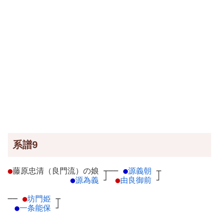
系譜9
●
藤原忠清（良門流）の娘
┬
──
●
源義朝
┬
●
源為義
┘
●
由良御前
┘
──
●
坊門姫
┬
●
一条能保
┘