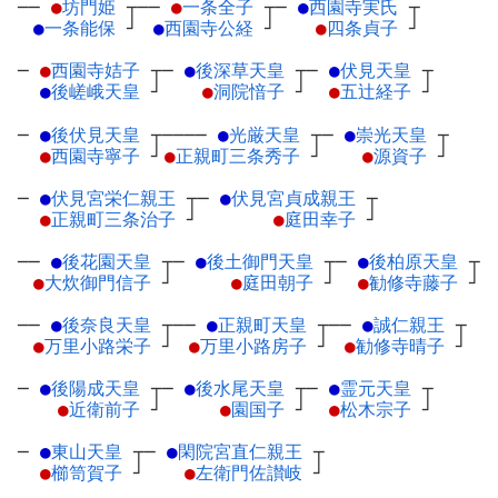
──
●
坊門姫
┬
──
●
一条全子
┬
─
●
西園寺実氏
┬
●
一条能保
┘
●
西園寺公経
┘
●
四条貞子
┘
─
●
西園寺姞子
┬
─
●
後深草天皇
┬
─
●
伏見天皇
┬
●
後嵯峨天皇
┘
●
洞院愔子
┘
●
五辻経子
┘
─
●
後伏見天皇
┬
────
●
光厳天皇
┬
─
●
崇光天皇
┬
●
西園寺寧子
┘
●
正親町三条秀子
┘
●
源資子
┘
─
●
伏見宮栄仁親王
┬
─
●
伏見宮貞成親王
┬
●
正親町三条治子
┘
●
庭田幸子
┘
──
●
後花園天皇
┬
─
●
後土御門天皇
┬
─
●
後柏原天皇
┬
●
大炊御門信子
┘
●
庭田朝子
┘
●
勧修寺藤子
┘
──
●
後奈良天皇
┬
──
●
正親町天皇
┬
──
●
誠仁親王
┬
●
万里小路栄子
┘
●
万里小路房子
┘
●
勧修寺晴子
┘
─
●
後陽成天皇
┬
─
●
後水尾天皇
┬
─
●
霊元天皇
┬
●
近衛前子
┘
●
園国子
┘
●
松木宗子
┘
─
●
東山天皇
┬
─
●
閑院宮直仁親王
┬
●
櫛笥賀子
┘
●
左衛門佐讃岐
┘