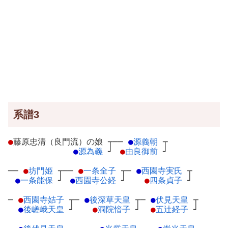
系譜3
●
藤原忠清（良門流）の娘
┬
──
●
源義朝
┬
●
源為義
┘
●
由良御前
┘
──
●
坊門姫
┬
──
●
一条全子
┬
─
●
西園寺実氏
┬
●
一条能保
┘
●
西園寺公経
┘
●
四条貞子
┘
─
●
西園寺姞子
┬
─
●
後深草天皇
┬
─
●
伏見天皇
┬
●
後嵯峨天皇
┘
●
洞院愔子
┘
●
五辻経子
┘