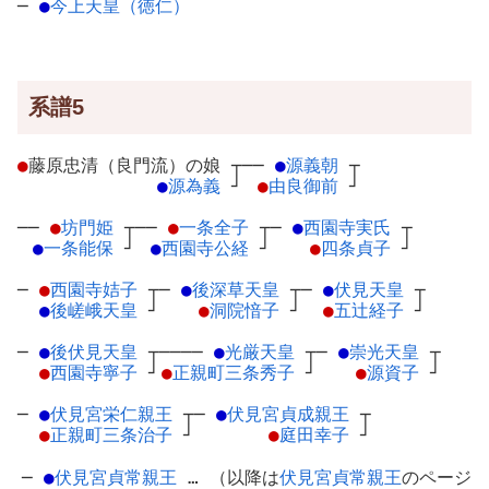
─
●
今上天皇（徳仁）
系譜5
●
藤原忠清（良門流）の娘
┬
──
●
源義朝
┬
●
源為義
┘
●
由良御前
┘
──
●
坊門姫
┬
──
●
一条全子
┬
─
●
西園寺実氏
┬
●
一条能保
┘
●
西園寺公経
┘
●
四条貞子
┘
─
●
西園寺姞子
┬
─
●
後深草天皇
┬
─
●
伏見天皇
┬
●
後嵯峨天皇
┘
●
洞院愔子
┘
●
五辻経子
┘
─
●
後伏見天皇
┬
────
●
光厳天皇
┬
─
●
崇光天皇
┬
●
西園寺寧子
┘
●
正親町三条秀子
┘
●
源資子
┘
─
●
伏見宮栄仁親王
┬
─
●
伏見宮貞成親王
┬
●
正親町三条治子
┘
●
庭田幸子
┘
─
●
伏見宮貞常親王
… （以降は
伏見宮貞常親王
のページ