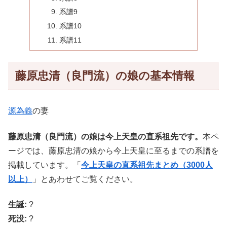
系譜9
系譜10
系譜11
藤原忠清（良門流）の娘の基本情報
源為義
の妻
藤原忠清（良門流）の娘は今上天皇の直系祖先です。
本ペ
ージでは、藤原忠清の娘から今上天皇に至るまでの系譜を
掲載しています。「
今上天皇の直系祖先まとめ（3000人
以上）
」とあわせてご覧ください。
生誕:
?
死没:
?