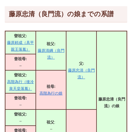
藤原忠清（良門流）の娘までの系譜
曽祖父:
藤原頼成（具平
祖父:
親王落胤）
藤原清綱（良門
流）
曾祖母:
父:
–
藤原忠清（良門
曽祖父:
流）
高階為行（後冷
祖母:
泉天皇落胤）
高階為行の娘
曾祖母:
藤原忠清（良門
–
流）の娘
曽祖父:
–
祖父
:
–
曾祖母: