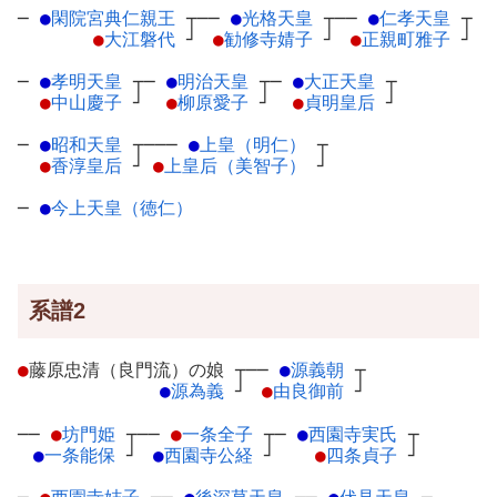
─
●
閑院宮典仁親王
┬
──
●
光格天皇
┬
──
●
仁孝天皇
┬
●
大江磐代
┘
●
勧修寺婧子
┘
●
正親町雅子
┘
─
●
孝明天皇
┬
─
●
明治天皇
┬
─
●
大正天皇
┬
●
中山慶子
┘
●
柳原愛子
┘
●
貞明皇后
┘
─
●
昭和天皇
┬
───
●
上皇（明仁）
┬
●
香淳皇后
┘
●
上皇后（美智子）
┘
─
●
今上天皇（徳仁）
系譜2
●
藤原忠清（良門流）の娘
┬
──
●
源義朝
┬
●
源為義
┘
●
由良御前
┘
──
●
坊門姫
┬
──
●
一条全子
┬
─
●
西園寺実氏
┬
●
一条能保
┘
●
西園寺公経
┘
●
四条貞子
┘