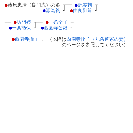
●
藤原忠清（良門流）の娘
┬
──
●
源義朝
┬
●
源為義
┘
●
由良御前
┘
──
●
坊門姫
┬
──
●
一条全子
┬
●
一条能保
┘
●
西園寺公経
┘
─
●
西園寺掄子
… （以降は
西園寺掄子（九条道家の妻）
のページを参照してください）