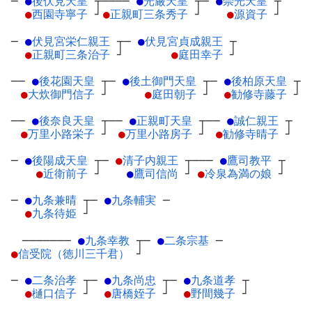
─
●
後伏見天皇
┬
────
●
光厳天皇
┬
─
●
崇光天皇
┬
●
西園寺寧子
┘
●
正親町三条秀子
┘
●
源資子
┘
─
●
伏見宮栄仁親王
┬
─
●
伏見宮貞成親王
┬
●
正親町三条治子
┘
●
庭田幸子
┘
──
●
後花園天皇
┬
─
●
後土御門天皇
┬
─
●
後柏原天皇
┬
●
大炊御門信子
┘
●
庭田朝子
┘
●
勧修寺藤子
┘
──
●
後奈良天皇
┬
──
●
正親町天皇
┬
──
●
誠仁親王
┬
●
万里小路栄子
┘
●
万里小路房子
┘
●
勧修寺晴子
┘
─
●
後陽成天皇
┬
─
●
清子内親王
┬
───
●
鷹司教平
┬
●
近衛前子
┘
●
鷹司信尚
┘
●
冷泉為満の娘
┘
─
●
九条兼晴
┬
─
●
九条輔実
─
●
九条待姫
┘
───────
●
九条幸教
┬
─
●
二条宗基
─
●
信受院（徳川三千君）
┘
─
●
二条治孝
┬
─
●
九条尚忠
┬
─
●
九条道孝
┬
●
樋口信子
┘
●
唐橋姪子
┘
●
野間幾子
┘