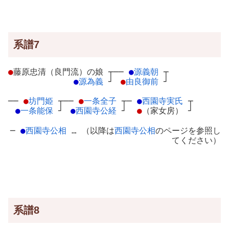
系譜7
●
藤原忠清（良門流）の娘
┬
──
●
源義朝
┬
●
源為義
┘
●
由良御前
┘
──
●
坊門姫
┬
──
●
一条全子
┬
─
●
西園寺実氏
┬
●
一条能保
┘
●
西園寺公経
┘
●
（家女房）
┘
─
●
西園寺公相
… （以降は
西園寺公相
のページを参照し
てください）
系譜8