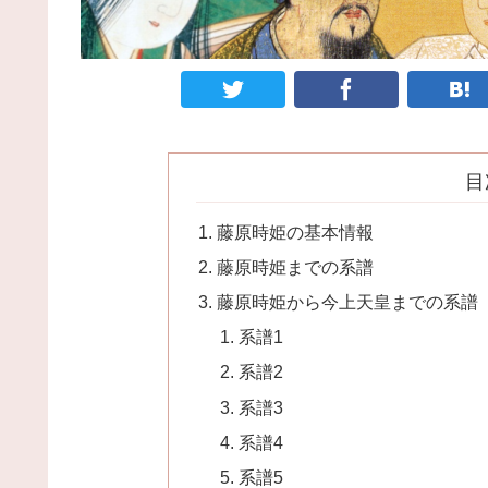
目
藤原時姫の基本情報
藤原時姫までの系譜
藤原時姫から今上天皇までの系譜
系譜1
系譜2
系譜3
系譜4
系譜5