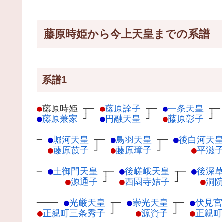
藤原時姫から今上天皇までの系譜
系譜1
●
藤原時姫
┬
─
●
藤原詮子
┬
─
●
一条天皇
┬
●
藤原兼家
┘
●
円融天皇
┘
●
藤原彰子
┘
─
●
堀河天皇
┬
─
●
鳥羽天皇
┬
─
●
後白河天
●
藤原苡子
┘
●
藤原璋子
┘
●
平滋
─
●
土御門天皇
┬
─
●
後嵯峨天皇
┬
─
●
後深
●
源通子
┘
●
西園寺姞子
┘
●
洞
────
●
光厳天皇
┬
─
●
崇光天皇
┬
─
●
伏見宮
●
正親町三条秀子
┘
●
源資子
┘
●
正親町