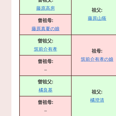
曽祖父:
藤原高房
祖父:
藤原山蔭
曾祖母:
藤原真夏の娘
曽祖父:
筑前介有孝
祖母:
筑前介有孝の娘
曾祖母:
–
曽祖父:
橘良基
祖父:
橘澄清
曾祖母:
–