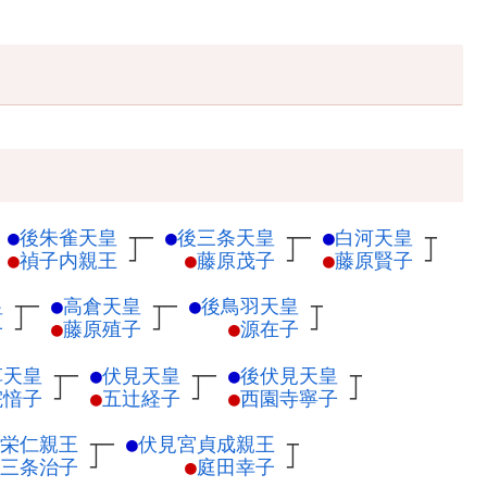
─
●
後朱雀天皇
┬
─
●
後三条天皇
┬
─
●
白河天皇
┬
●
禎子内親王
┘
●
藤原茂子
┘
●
藤原賢子
┘
皇
┬
─
●
高倉天皇
┬
─
●
後鳥羽天皇
┬
子
┘
●
藤原殖子
┘
●
源在子
┘
草天皇
┬
─
●
伏見天皇
┬
─
●
後伏見天皇
┬
院愔子
┘
●
五辻経子
┘
●
西園寺寧子
┘
栄仁親王
┬
─
●
伏見宮貞成親王
┬
三条治子
┘
●
庭田幸子
┘