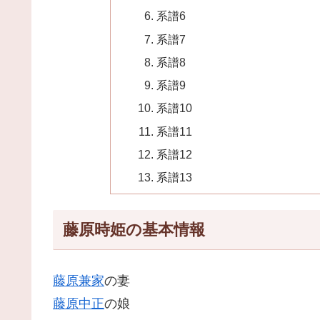
系譜6
系譜7
系譜8
系譜9
系譜10
系譜11
系譜12
系譜13
藤原時姫の基本情報
藤原兼家
の妻
藤原中正
の娘