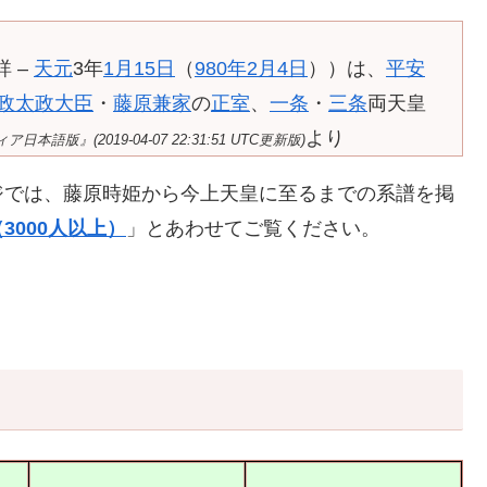
 –
天元
3年
1月15日
（
980年
2月4日
））は、
平安
政
太政大臣
・
藤原兼家
の
正室
、
一条
・
三条
両天皇
より
本語版』(2019-04-07 22:31:51 UTC更新版)
ジでは、藤原時姫から今上天皇に至るまでの系譜を掲
3000人以上）
」とあわせてご覧ください。