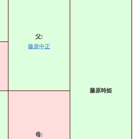
父:
藤原中正
藤原時姫
母: