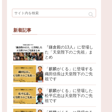
新着記事
『鎌倉殿の13人』に登場し
た「天皇陛下のご先祖」ま
とめ
「麒麟がくる」に登場する
織田信長は天皇陛下のご先
祖です
「麒麟がくる」に登場した
松平広忠は天皇陛下のご先
祖です