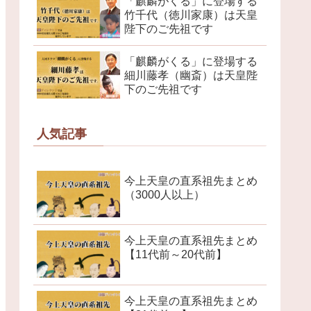
「麒麟がくる」に登場する
竹千代（徳川家康）は天皇
陛下のご先祖です
「麒麟がくる」に登場する
細川藤孝（幽斎）は天皇陛
下のご先祖です
人気記事
今上天皇の直系祖先まとめ
（3000人以上）
今上天皇の直系祖先まとめ
【11代前～20代前】
今上天皇の直系祖先まとめ