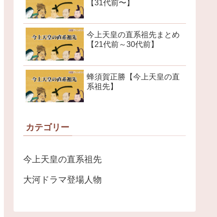
【31代前〜】
今上天皇の直系祖先まとめ
【21代前～30代前】
蜂須賀正勝【今上天皇の直
系祖先】
カテゴリー
今上天皇の直系祖先
大河ドラマ登場人物