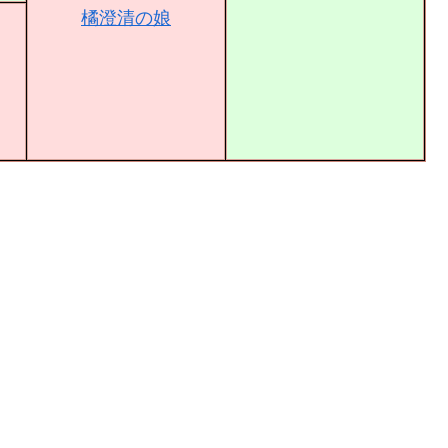
橘澄清の娘