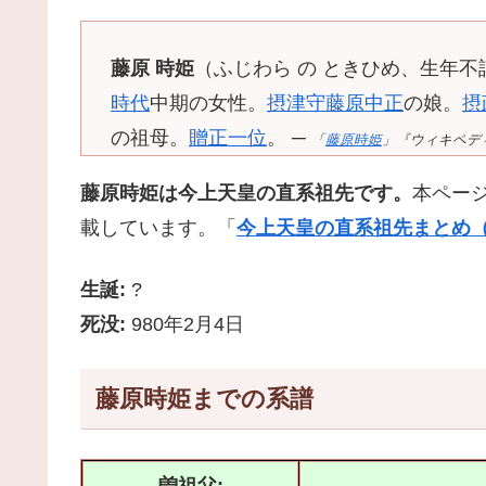
藤原 時姫
（ふじわら の ときひめ、生年不詳
時代
中期の女性。
摂津
守
藤原中正
の娘。
摂
の祖母。
贈
正一位
。 ─
「
藤原時姫
」『ウィキペディア日
藤原時姫は今上天皇の直系祖先です。
本ペー
載しています。「
今上天皇の直系祖先まとめ（
生誕:
?
死没:
980年2月4日
藤原時姫までの系譜