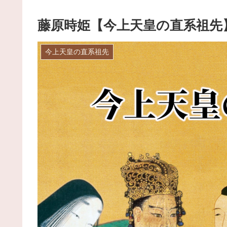
藤原時姫【今上天皇の直系祖先
今上天皇の直系祖先