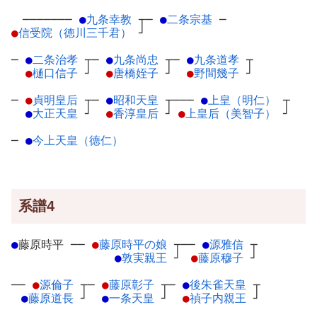
───────
●
九条幸教
┬
─
●
二条宗基
─
●
信受院（徳川三千君）
┘
─
●
二条治孝
┬
─
●
九条尚忠
┬
─
●
九条道孝
┬
●
樋口信子
┘
●
唐橋姪子
┘
●
野間幾子
┘
─
●
貞明皇后
┬
─
●
昭和天皇
┬
───
●
上皇（明仁）
┬
●
大正天皇
┘
●
香淳皇后
┘
●
上皇后（美智子）
┘
─
●
今上天皇（徳仁）
系譜4
●
藤原時平
─
─
●
藤原時平の娘
┬
──
●
源雅信
┬
●
敦実親王
┘
●
藤原穆子
┘
──
●
源倫子
┬
─
●
藤原彰子
┬
─
●
後朱雀天皇
┬
●
藤原道長
┘
●
一条天皇
┘
●
禎子内親王
┘