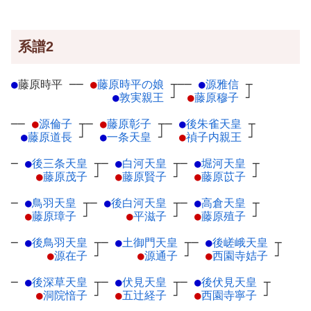
系譜2
●
藤原時平
─
─
●
藤原時平の娘
┬
──
●
源雅信
┬
●
敦実親王
┘
●
藤原穆子
┘
──
●
源倫子
┬
─
●
藤原彰子
┬
─
●
後朱雀天皇
┬
●
藤原道長
┘
●
一条天皇
┘
●
禎子内親王
┘
─
●
後三条天皇
┬
─
●
白河天皇
┬
─
●
堀河天皇
┬
●
藤原茂子
┘
●
藤原賢子
┘
●
藤原苡子
┘
─
●
鳥羽天皇
┬
─
●
後白河天皇
┬
─
●
高倉天皇
┬
●
藤原璋子
┘
●
平滋子
┘
●
藤原殖子
┘
─
●
後鳥羽天皇
┬
─
●
土御門天皇
┬
─
●
後嵯峨天皇
┬
●
源在子
┘
●
源通子
┘
●
西園寺姞子
┘
─
●
後深草天皇
┬
─
●
伏見天皇
┬
─
●
後伏見天皇
┬
●
洞院愔子
┘
●
五辻経子
┘
●
西園寺寧子
┘