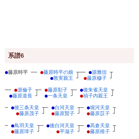
系譜6
●
藤原時平
─
─
●
藤原時平の娘
┬
──
●
源雅信
┬
●
敦実親王
┘
●
藤原穆子
┘
──
●
源倫子
┬
─
●
藤原彰子
┬
─
●
後朱雀天皇
┬
●
藤原道長
┘
●
一条天皇
┘
●
禎子内親王
┘
─
●
後三条天皇
┬
─
●
白河天皇
┬
─
●
堀河天皇
┬
●
藤原茂子
┘
●
藤原賢子
┘
●
藤原苡子
┘
─
●
鳥羽天皇
┬
─
●
後白河天皇
┬
─
●
高倉天皇
┬
●
藤原璋子
┘
●
平滋子
┘
●
藤原殖子
┘