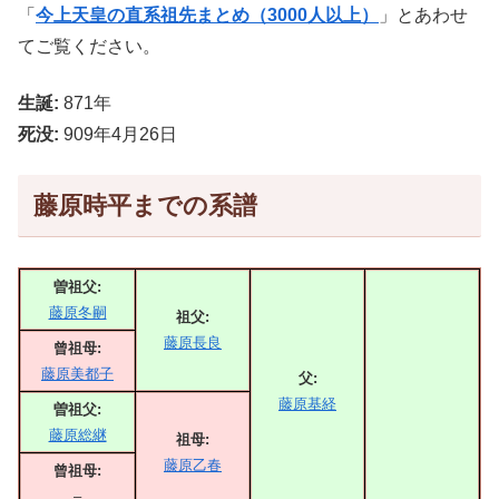
「
今上天皇の直系祖先まとめ（3000人以上）
」とあわせ
てご覧ください。
生誕:
871年
死没:
909年4月26日
藤原時平までの系譜
曽祖父:
藤原冬嗣
祖父:
藤原長良
曾祖母:
藤原美都子
父:
藤原基経
曽祖父:
藤原総継
祖母:
藤原乙春
曾祖母:
–