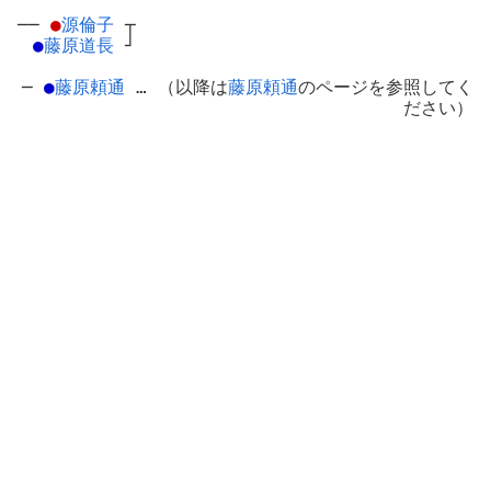
──
●
源倫子
┬
●
藤原道長
┘
─
●
藤原頼通
… （以降は
藤原頼通
のページを参照してく
ださい）