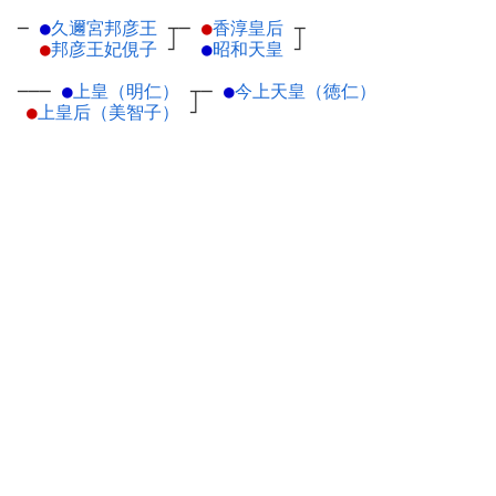
─
●
久邇宮邦彦王
┬
─
●
香淳皇后
┬
●
邦彦王妃俔子
┘
●
昭和天皇
┘
───
●
上皇（明仁）
┬
─
●
今上天皇（徳仁）
●
上皇后（美智子）
┘