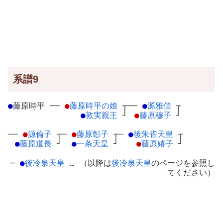
系譜9
●
藤原時平
─
─
●
藤原時平の娘
┬
──
●
源雅信
┬
●
敦実親王
┘
●
藤原穆子
┘
──
●
源倫子
┬
─
●
藤原彰子
┬
─
●
後朱雀天皇
┬
●
藤原道長
┘
●
一条天皇
┘
●
藤原嬉子
┘
─
●
後冷泉天皇
… （以降は
後冷泉天皇
のページを参照し
てください）