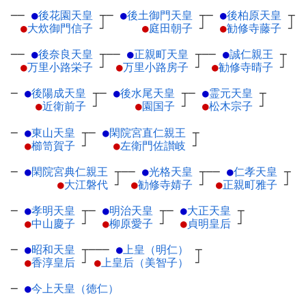
──
●
後花園天皇
┬
─
●
後土御門天皇
┬
─
●
後柏原天皇
┬
●
大炊御門信子
┘
●
庭田朝子
┘
●
勧修寺藤子
┘
──
●
後奈良天皇
┬
──
●
正親町天皇
┬
──
●
誠仁親王
┬
●
万里小路栄子
┘
●
万里小路房子
┘
●
勧修寺晴子
┘
─
●
後陽成天皇
┬
─
●
後水尾天皇
┬
─
●
霊元天皇
┬
●
近衛前子
┘
●
園国子
┘
●
松木宗子
┘
─
●
東山天皇
┬
─
●
閑院宮直仁親王
┬
●
櫛笥賀子
┘
●
左衛門佐讃岐
┘
─
●
閑院宮典仁親王
┬
──
●
光格天皇
┬
──
●
仁孝天皇
┬
●
大江磐代
┘
●
勧修寺婧子
┘
●
正親町雅子
┘
─
●
孝明天皇
┬
─
●
明治天皇
┬
─
●
大正天皇
┬
●
中山慶子
┘
●
柳原愛子
┘
●
貞明皇后
┘
─
●
昭和天皇
┬
───
●
上皇（明仁）
┬
●
香淳皇后
┘
●
上皇后（美智子）
┘
─
●
今上天皇（徳仁）