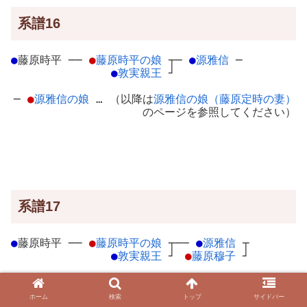
系譜16
●
藤原時平
─
─
●
藤原時平の娘
┬
─
●
源雅信
─
●
敦実親王
┘
─
●
源雅信の娘
… （以降は
源雅信の娘（藤原定時の妻）
のページを参照してください）
系譜17
●
藤原時平
─
─
●
藤原時平の娘
┬
──
●
源雅信
┬
●
敦実親王
┘
●
藤原穆子
┘
─
●
源雅信の娘
… （以降は
源雅信の娘（藤原道綱の妻）
のページを参照してください）
ホーム
検索
トップ
サイドバー