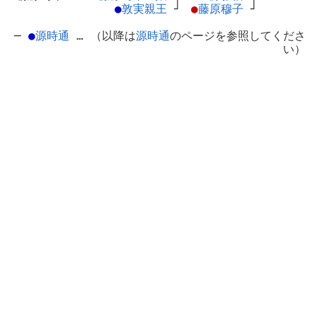
●
敦実親王
┘
●
藤原穆子
┘
─
●
源時通
… （以降は
源時通
のページを参照してくださ
い）