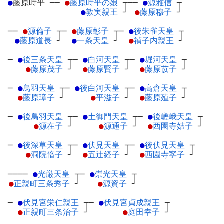
●
藤原時平
─
─
●
藤原時平の娘
┬
──
●
源雅信
┬
●
敦実親王
┘
●
藤原穆子
┘
──
●
源倫子
┬
─
●
藤原彰子
┬
─
●
後朱雀天皇
┬
●
藤原道長
┘
●
一条天皇
┘
●
禎子内親王
┘
─
●
後三条天皇
┬
─
●
白河天皇
┬
─
●
堀河天皇
┬
●
藤原茂子
┘
●
藤原賢子
┘
●
藤原苡子
┘
─
●
鳥羽天皇
┬
─
●
後白河天皇
┬
─
●
高倉天皇
┬
●
藤原璋子
┘
●
平滋子
┘
●
藤原殖子
┘
─
●
後鳥羽天皇
┬
─
●
土御門天皇
┬
─
●
後嵯峨天皇
┬
●
源在子
┘
●
源通子
┘
●
西園寺姞子
┘
─
●
後深草天皇
┬
─
●
伏見天皇
┬
─
●
後伏見天皇
┬
●
洞院愔子
┘
●
五辻経子
┘
●
西園寺寧子
┘
────
●
光厳天皇
┬
─
●
崇光天皇
┬
●
正親町三条秀子
┘
●
源資子
┘
─
●
伏見宮栄仁親王
┬
─
●
伏見宮貞成親王
┬
●
正親町三条治子
┘
●
庭田幸子
┘