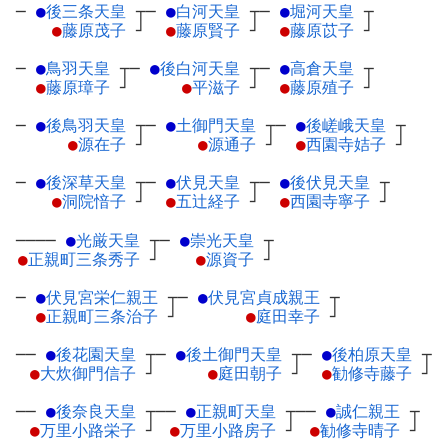
─
●
後三条天皇
┬
─
●
白河天皇
┬
─
●
堀河天皇
┬
●
藤原茂子
┘
●
藤原賢子
┘
●
藤原苡子
┘
─
●
鳥羽天皇
┬
─
●
後白河天皇
┬
─
●
高倉天皇
┬
●
藤原璋子
┘
●
平滋子
┘
●
藤原殖子
┘
─
●
後鳥羽天皇
┬
─
●
土御門天皇
┬
─
●
後嵯峨天皇
┬
●
源在子
┘
●
源通子
┘
●
西園寺姞子
┘
─
●
後深草天皇
┬
─
●
伏見天皇
┬
─
●
後伏見天皇
┬
●
洞院愔子
┘
●
五辻経子
┘
●
西園寺寧子
┘
────
●
光厳天皇
┬
─
●
崇光天皇
┬
●
正親町三条秀子
┘
●
源資子
┘
─
●
伏見宮栄仁親王
┬
─
●
伏見宮貞成親王
┬
●
正親町三条治子
┘
●
庭田幸子
┘
──
●
後花園天皇
┬
─
●
後土御門天皇
┬
─
●
後柏原天皇
┬
●
大炊御門信子
┘
●
庭田朝子
┘
●
勧修寺藤子
┘
──
●
後奈良天皇
┬
──
●
正親町天皇
┬
──
●
誠仁親王
┬
●
万里小路栄子
┘
●
万里小路房子
┘
●
勧修寺晴子
┘