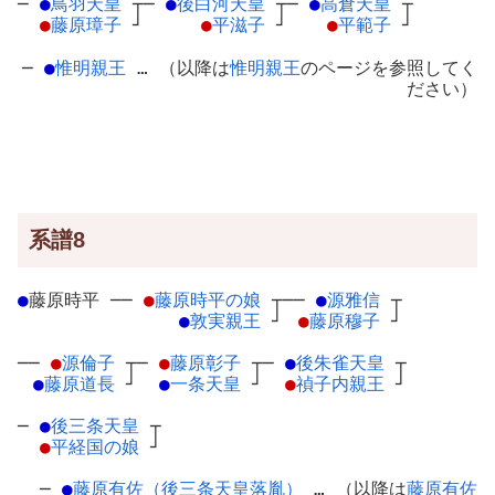
─
●
鳥羽天皇
┬
─
●
後白河天皇
┬
─
●
高倉天皇
┬
●
藤原璋子
┘
●
平滋子
┘
●
平範子
┘
─
●
惟明親王
… （以降は
惟明親王
のページを参照してく
ださい）
系譜8
●
藤原時平
─
─
●
藤原時平の娘
┬
──
●
源雅信
┬
●
敦実親王
┘
●
藤原穆子
┘
──
●
源倫子
┬
─
●
藤原彰子
┬
─
●
後朱雀天皇
┬
●
藤原道長
┘
●
一条天皇
┘
●
禎子内親王
┘
─
●
後三条天皇
┬
●
平経国の娘
┘
─
●
藤原有佐（後三条天皇落胤）
… （以降は
藤原有佐