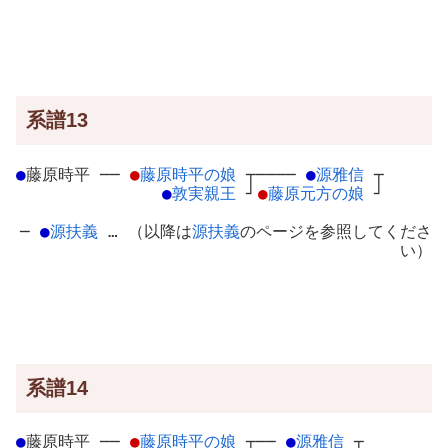
系譜13
●
藤原時平
─
─
●
藤原時平の娘
┬
────
●
源雅信
┬
●
敦実親王
┘
●
藤原元方の娘
┘
─
●
源扶義
… （以降は
源扶義
のページを参照してくださ
い）
系譜14
●
藤原時平
─
─
●
藤原時平の娘
┬
──
●
源雅信
┬