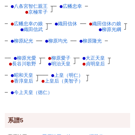
─
●
八条宮智仁親王
┬
─
●
広幡忠幸
─
●
京極常子
┘
─
●
広幡忠幸の娘
┬
─
●
織田信休
─
─
●
織田信休の娘
┬
●
織田信武
┘
●
柳原光綱
┘
─
●
柳原紀光
─
─
●
柳原均光
─
─
●
柳原隆光
─
──
●
柳原光愛
┬
─
●
柳原愛子
┬
─
●
大正天皇
┬
●
長谷川歌野
┘
●
明治天皇
┘
●
貞明皇后
┘
─
●
昭和天皇
┬
───
●
上皇（明仁）
┬
●
香淳皇后
┘
●
上皇后（美智子）
┘
─
●
今上天皇（徳仁）
系譜5