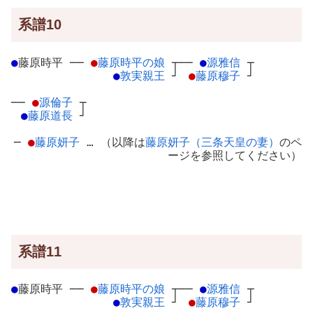
系譜10
●
藤原時平
─
─
●
藤原時平の娘
┬
──
●
源雅信
┬
●
敦実親王
┘
●
藤原穆子
┘
──
●
源倫子
┬
●
藤原道長
┘
─
●
藤原妍子
… （以降は
藤原妍子（三条天皇の妻）
のペ
ージを参照してください）
系譜11
●
藤原時平
─
─
●
藤原時平の娘
┬
──
●
源雅信
┬
●
敦実親王
┘
●
藤原穆子
┘