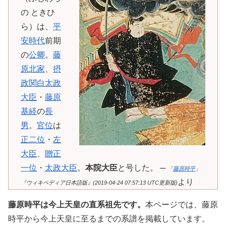
の ときひ
ら）は、
平
安時代
前期
の
公卿
。
藤
原北家
、
摂
政
関白
太政
大臣
・
藤原
基経
の
長
男
。
官位
は
正二位
・
左
大臣
、
贈
正
一位
・
太政大臣
。
本院大臣
と号した。 ─
「
藤原時平
」
より
『ウィキペディア日本語版』(2019-04-24 07:57:13 UTC更新版)
藤原時平は今上天皇の直系祖先です。
本ページでは、藤原
時平から今上天皇に至るまでの系譜を掲載しています。