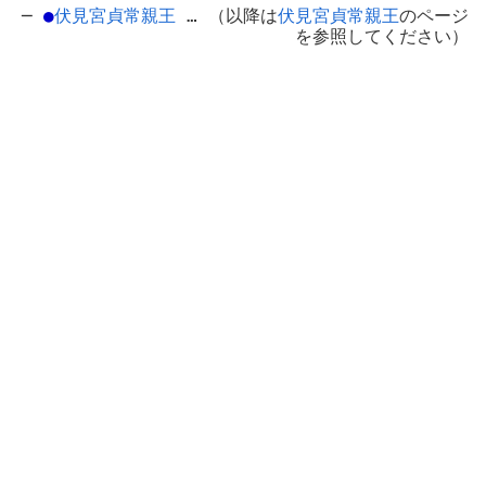
─
●
伏見宮貞常親王
… （以降は
伏見宮貞常親王
のページ
を参照してください）