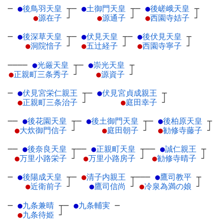
─
●
後鳥羽天皇
┬
─
●
土御門天皇
┬
─
●
後嵯峨天皇
┬
●
源在子
┘
●
源通子
┘
●
西園寺姞子
┘
─
●
後深草天皇
┬
─
●
伏見天皇
┬
─
●
後伏見天皇
┬
●
洞院愔子
┘
●
五辻経子
┘
●
西園寺寧子
┘
────
●
光厳天皇
┬
─
●
崇光天皇
┬
●
正親町三条秀子
┘
●
源資子
┘
─
●
伏見宮栄仁親王
┬
─
●
伏見宮貞成親王
┬
●
正親町三条治子
┘
●
庭田幸子
┘
──
●
後花園天皇
┬
─
●
後土御門天皇
┬
─
●
後柏原天皇
┬
●
大炊御門信子
┘
●
庭田朝子
┘
●
勧修寺藤子
┘
──
●
後奈良天皇
┬
──
●
正親町天皇
┬
──
●
誠仁親王
┬
●
万里小路栄子
┘
●
万里小路房子
┘
●
勧修寺晴子
┘
─
●
後陽成天皇
┬
─
●
清子内親王
┬
───
●
鷹司教平
┬
●
近衛前子
┘
●
鷹司信尚
┘
●
冷泉為満の娘
┘
─
●
九条兼晴
┬
─
●
九条輔実
─
●
九条待姫
┘