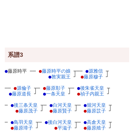
系譜3
●
藤原時平
─
─
●
藤原時平の娘
┬
──
●
源雅信
┬
●
敦実親王
┘
●
藤原穆子
┘
──
●
源倫子
┬
─
●
藤原彰子
┬
─
●
後朱雀天皇
┬
●
藤原道長
┘
●
一条天皇
┘
●
禎子内親王
┘
─
●
後三条天皇
┬
─
●
白河天皇
┬
─
●
堀河天皇
┬
●
藤原茂子
┘
●
藤原賢子
┘
●
藤原苡子
┘
─
●
鳥羽天皇
┬
─
●
後白河天皇
┬
─
●
高倉天皇
┬
●
藤原璋子
┘
●
平滋子
┘
●
藤原殖子
┘