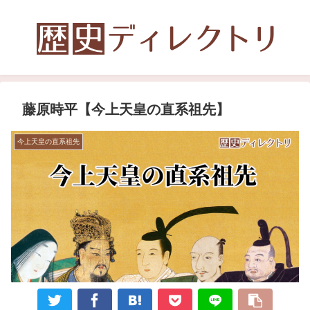
藤原時平【今上天皇の直系祖先】
今上天皇の直系祖先