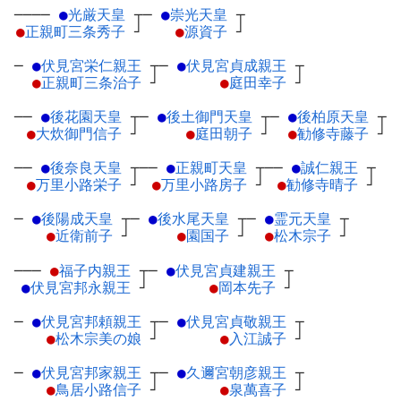
────
●
光厳天皇
┬
─
●
崇光天皇
┬
●
正親町三条秀子
┘
●
源資子
┘
─
●
伏見宮栄仁親王
┬
─
●
伏見宮貞成親王
┬
●
正親町三条治子
┘
●
庭田幸子
┘
──
●
後花園天皇
┬
─
●
後土御門天皇
┬
─
●
後柏原天皇
┬
●
大炊御門信子
┘
●
庭田朝子
┘
●
勧修寺藤子
┘
──
●
後奈良天皇
┬
──
●
正親町天皇
┬
──
●
誠仁親王
┬
●
万里小路栄子
┘
●
万里小路房子
┘
●
勧修寺晴子
┘
─
●
後陽成天皇
┬
─
●
後水尾天皇
┬
─
●
霊元天皇
┬
●
近衛前子
┘
●
園国子
┘
●
松木宗子
┘
───
●
福子内親王
┬
─
●
伏見宮貞建親王
┬
●
伏見宮邦永親王
┘
●
岡本先子
┘
─
●
伏見宮邦頼親王
┬
─
●
伏見宮貞敬親王
┬
●
松木宗美の娘
┘
●
入江誠子
┘
─
●
伏見宮邦家親王
┬
─
●
久邇宮朝彦親王
┬
●
鳥居小路信子
┘
●
泉萬喜子
┘