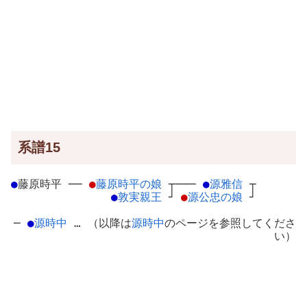
系譜15
●
藤原時平
─
─
●
藤原時平の娘
┬
───
●
源雅信
┬
●
敦実親王
┘
●
源公忠の娘
┘
─
●
源時中
… （以降は
源時中
のページを参照してくださ
い）