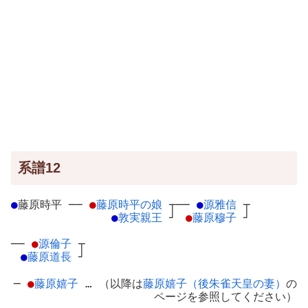
系譜12
●
藤原時平
─
─
●
藤原時平の娘
┬
──
●
源雅信
┬
●
敦実親王
┘
●
藤原穆子
┘
──
●
源倫子
┬
●
藤原道長
┘
─
●
藤原嬉子
… （以降は
藤原嬉子（後朱雀天皇の妻）
の
ページを参照してください）