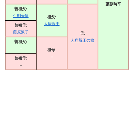
藤原時平
曽祖父:
仁明天皇
祖父:
人康親王
曾祖母:
藤原沢子
母:
人康親王の娘
曽祖父:
–
祖母
:
–
曾祖母:
–