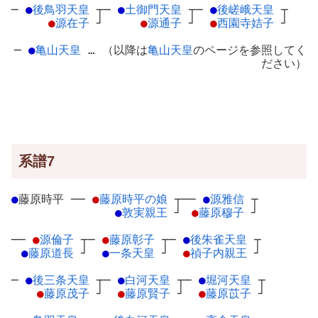
─
●
後鳥羽天皇
┬
─
●
土御門天皇
┬
─
●
後嵯峨天皇
┬
●
源在子
┘
●
源通子
┘
●
西園寺姞子
┘
─
●
亀山天皇
… （以降は
亀山天皇
のページを参照してく
ださい）
系譜7
●
藤原時平
─
─
●
藤原時平の娘
┬
──
●
源雅信
┬
●
敦実親王
┘
●
藤原穆子
┘
──
●
源倫子
┬
─
●
藤原彰子
┬
─
●
後朱雀天皇
┬
●
藤原道長
┘
●
一条天皇
┘
●
禎子内親王
┘
─
●
後三条天皇
┬
─
●
白河天皇
┬
─
●
堀河天皇
┬
●
藤原茂子
┘
●
藤原賢子
┘
●
藤原苡子
┘