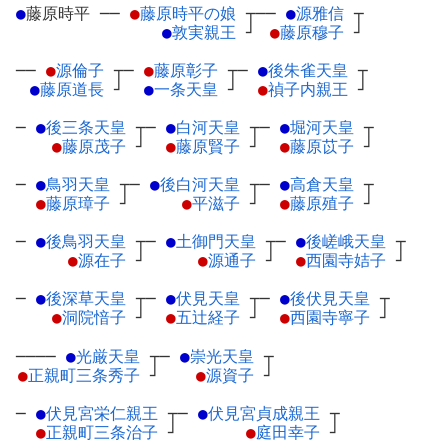
●
藤原時平
─
─
●
藤原時平の娘
┬
──
●
源雅信
┬
●
敦実親王
┘
●
藤原穆子
┘
──
●
源倫子
┬
─
●
藤原彰子
┬
─
●
後朱雀天皇
┬
●
藤原道長
┘
●
一条天皇
┘
●
禎子内親王
┘
─
●
後三条天皇
┬
─
●
白河天皇
┬
─
●
堀河天皇
┬
●
藤原茂子
┘
●
藤原賢子
┘
●
藤原苡子
┘
─
●
鳥羽天皇
┬
─
●
後白河天皇
┬
─
●
高倉天皇
┬
●
藤原璋子
┘
●
平滋子
┘
●
藤原殖子
┘
─
●
後鳥羽天皇
┬
─
●
土御門天皇
┬
─
●
後嵯峨天皇
┬
●
源在子
┘
●
源通子
┘
●
西園寺姞子
┘
─
●
後深草天皇
┬
─
●
伏見天皇
┬
─
●
後伏見天皇
┬
●
洞院愔子
┘
●
五辻経子
┘
●
西園寺寧子
┘
────
●
光厳天皇
┬
─
●
崇光天皇
┬
●
正親町三条秀子
┘
●
源資子
┘
─
●
伏見宮栄仁親王
┬
─
●
伏見宮貞成親王
┬
●
正親町三条治子
┘
●
庭田幸子
┘