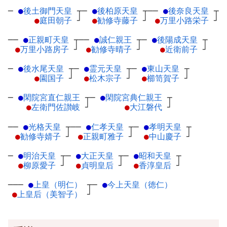
─
●
後土御門天皇
┬
─
●
後柏原天皇
┬
──
●
後奈良天皇
┬
●
庭田朝子
┘
●
勧修寺藤子
┘
●
万里小路栄子
┘
──
●
正親町天皇
┬
──
●
誠仁親王
┬
─
●
後陽成天皇
┬
●
万里小路房子
┘
●
勧修寺晴子
┘
●
近衛前子
┘
─
●
後水尾天皇
┬
─
●
霊元天皇
┬
─
●
東山天皇
┬
●
園国子
┘
●
松木宗子
┘
●
櫛笥賀子
┘
─
●
閑院宮直仁親王
┬
─
●
閑院宮典仁親王
┬
●
左衛門佐讃岐
┘
●
大江磐代
┘
──
●
光格天皇
┬
──
●
仁孝天皇
┬
─
●
孝明天皇
┬
●
勧修寺婧子
┘
●
正親町雅子
┘
●
中山慶子
┘
─
●
明治天皇
┬
─
●
大正天皇
┬
─
●
昭和天皇
┬
●
柳原愛子
┘
●
貞明皇后
┘
●
香淳皇后
┘
───
●
上皇（明仁）
┬
─
●
今上天皇（徳仁）
●
上皇后（美智子）
┘