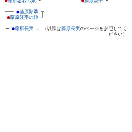
●
藤原忠君の娘
┘
●
藤原親子
┘
───
●
藤原顕季
┬
●
藤原経平の娘
┘
─
●
藤原長実
… （以降は
藤原長実
のページを参照してく
ださい）