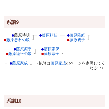
系譜9
●
藤原時明
┬
─
●
藤原頼任
─
─
●
藤原隆経
┬
●
藤原忠君の娘
┘
●
藤原親子
┘
───
●
藤原顕季
┬
─
●
藤原家保
┬
●
藤原経平の娘
┘
●
藤原宗子
┘
─
●
藤原家成
… （以降は
藤原家成
のページを参照してく
ださい）
系譜10