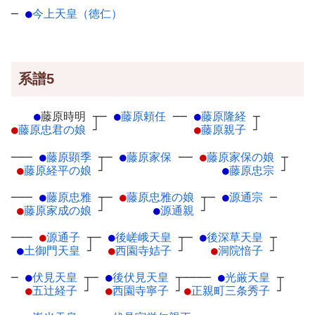
─
●
今上天皇（徳仁）
系譜5
●
藤原時明
┬
─
●
藤原頼任
─
─
●
藤原隆経
┬
●
藤原忠君の娘
┘
●
藤原親子
┘
───
●
藤原顕季
┬
─
●
藤原家保
─
─
●
藤原家保の娘
┬
●
藤原経平の娘
┘
●
藤原忠宗
┘
───
●
藤原忠雅
┬
─
●
藤原忠雅の娘
┬
─
●
源通宗
─
●
藤原家成の娘
┘
●
源通親
┘
───
●
源通子
┬
─
●
後嵯峨天皇
┬
─
●
後深草天皇
┬
●
土御門天皇
┘
●
西園寺姞子
┘
●
洞院愔子
┘
─
●
伏見天皇
┬
─
●
後伏見天皇
┬
────
●
光厳天皇
┬
●
五辻経子
┘
●
西園寺寧子
┘
●
正親町三条秀子
┘