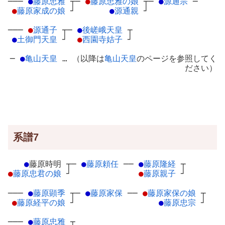
───
●
藤原忠雅
┬
─
●
藤原忠雅の娘
┬
─
●
源通宗
─
●
藤原家成の娘
┘
●
源通親
┘
───
●
源通子
┬
─
●
後嵯峨天皇
┬
●
土御門天皇
┘
●
西園寺姞子
┘
─
●
亀山天皇
… （以降は
亀山天皇
のページを参照してく
ださい）
系譜7
●
藤原時明
┬
─
●
藤原頼任
─
─
●
藤原隆経
┬
●
藤原忠君の娘
┘
●
藤原親子
┘
───
●
藤原顕季
┬
─
●
藤原家保
─
─
●
藤原家保の娘
┬
●
藤原経平の娘
┘
●
藤原忠宗
┘
───
●
藤原忠雅
┬