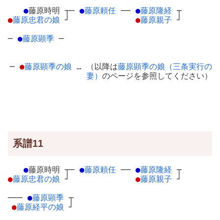
●
藤原時明
┬
─
●
藤原頼任
─
─
●
藤原隆経
┬
●
藤原忠君の娘
┘
●
藤原親子
┘
─
●
藤原顕季
─
─
●
藤原顕季の娘
… （以降は
藤原顕季の娘（三条実行の
妻）
のページを参照してください）
系譜11
●
藤原時明
┬
─
●
藤原頼任
─
─
●
藤原隆経
┬
●
藤原忠君の娘
┘
●
藤原親子
┘
───
●
藤原顕季
┬
●
藤原経平の娘
┘