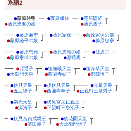
系譜2
●
藤原時明
┬
─
●
藤原頼任
─
─
●
藤原隆経
┬
●
藤原忠君の娘
┘
●
藤原親子
┘
───
●
藤原顕季
┬
─
●
藤原家保
─
─
●
藤原家保の娘
┬
●
藤原経平の娘
┘
●
藤原忠宗
┘
───
●
藤原忠雅
┬
─
●
藤原忠雅の娘
┬
─
●
源通宗
─
●
藤原家成の娘
┘
●
源通親
┘
───
●
源通子
┬
─
●
後嵯峨天皇
┬
─
●
後深草天皇
┬
●
土御門天皇
┘
●
西園寺姞子
┘
●
洞院愔子
┘
─
●
伏見天皇
┬
─
●
後伏見天皇
┬
────
●
光厳天皇
┬
●
五辻経子
┘
●
西園寺寧子
┘
●
正親町三条秀子
┘
─
●
崇光天皇
┬
─
●
伏見宮栄仁親王
┬
●
源資子
┘
●
正親町三条治子
┘
─
●
伏見宮貞成親王
┬
──
●
後花園天皇
┬
●
庭田幸子
┘
●
大炊御門信子
┘