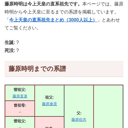
藤原時明は今上天皇の直系祖先です。
本ページでは、藤原
時明から今上天皇に至るまでの系譜を掲載しています。
「
今上天皇の直系祖先まとめ（3000人以上）
」とあわせ
てご覧ください。
生誕:
?
死没:
?
藤原時明までの系譜
曽祖父:
藤原直道
祖父:
藤原連茂
曾祖母:
–
父:
藤原佐忠
曽祖父:
–