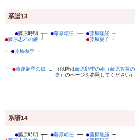
系譜13
●
藤原時明
┬
─
●
藤原頼任
─
─
●
藤原隆経
┬
●
藤原忠君の娘
┘
●
藤原親子
┘
─
●
藤原顕季
─
─
●
藤原顕季の娘
… （以降は
藤原顕季の娘（藤原敦兼の
妻）
のページを参照してください）
系譜14
●
藤原時明
┬
─
●
藤原頼任
─
─
●
藤原隆経
┬