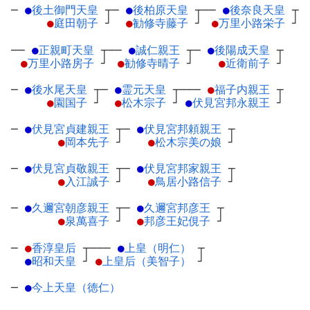
─
●
後土御門天皇
┬
─
●
後柏原天皇
┬
──
●
後奈良天皇
┬
●
庭田朝子
┘
●
勧修寺藤子
┘
●
万里小路栄子
┘
──
●
正親町天皇
┬
──
●
誠仁親王
┬
─
●
後陽成天皇
┬
●
万里小路房子
┘
●
勧修寺晴子
┘
●
近衛前子
┘
─
●
後水尾天皇
┬
─
●
霊元天皇
┬
───
●
福子内親王
┬
●
園国子
┘
●
松木宗子
┘
●
伏見宮邦永親王
┘
─
●
伏見宮貞建親王
┬
─
●
伏見宮邦頼親王
┬
●
岡本先子
┘
●
松木宗美の娘
┘
─
●
伏見宮貞敬親王
┬
─
●
伏見宮邦家親王
┬
●
入江誠子
┘
●
鳥居小路信子
┘
─
●
久邇宮朝彦親王
┬
─
●
久邇宮邦彦王
┬
●
泉萬喜子
┘
●
邦彦王妃俔子
┘
─
●
香淳皇后
┬
───
●
上皇（明仁）
┬
●
昭和天皇
┘
●
上皇后（美智子）
┘
─
●
今上天皇（徳仁）