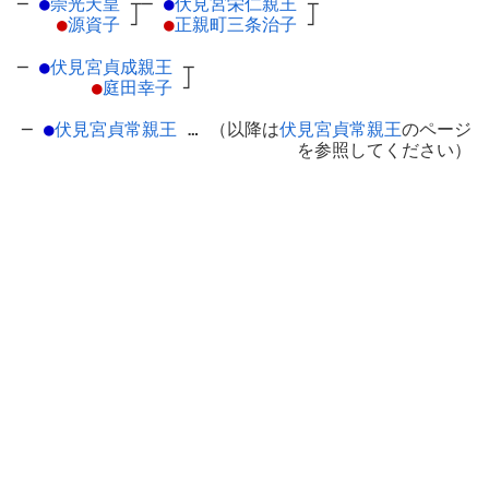
─
●
崇光天皇
┬
─
●
伏見宮栄仁親王
┬
●
源資子
┘
●
正親町三条治子
┘
─
●
伏見宮貞成親王
┬
●
庭田幸子
┘
─
●
伏見宮貞常親王
… （以降は
伏見宮貞常親王
のページ
を参照してください）