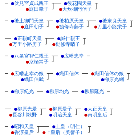
─
●
伏見宮貞成親王
┬
──
●
後花園天皇
┬
●
庭田幸子
┘
●
大炊御門信子
┘
─
●
後土御門天皇
┬
─
●
後柏原天皇
┬
──
●
後奈良天皇
┬
●
庭田朝子
┘
●
勧修寺藤子
┘
●
万里小路栄子
┘
──
●
正親町天皇
┬
──
●
誠仁親王
┬
●
万里小路房子
┘
●
勧修寺晴子
┘
─
●
八条宮智仁親王
┬
─
●
広幡忠幸
─
●
京極常子
┘
─
●
広幡忠幸の娘
┬
─
●
織田信休
─
─
●
織田信休の娘
┬
●
織田信武
┘
●
柳原光綱
┘
─
●
柳原紀光
─
─
●
柳原均光
─
─
●
柳原隆光
─
──
●
柳原光愛
┬
─
●
柳原愛子
┬
─
●
大正天皇
┬
●
長谷川歌野
┘
●
明治天皇
┘
●
貞明皇后
┘
─
●
昭和天皇
┬
───
●
上皇（明仁）
┬
●
香淳皇后
┘
●
上皇后（美智子）
┘