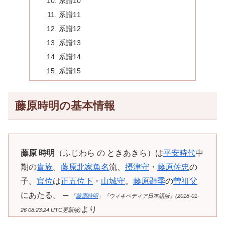
系譜10
系譜11
系譜12
系譜13
系譜14
系譜15
藤原時明の基本情報
藤原 時明
（ふじわら の ときあきら）は
平安時代
中
期の
貴族
。
藤原北家
魚名
流、
摂津守
・
藤原佐忠
の
子。
官位
は
正五位下
・
山城守
。
藤原顕季
の
曽祖父
にあたる。 ─
「
藤原時明
」『ウィキペディア日本語版』(2018-01-
より
26 08:23:24 UTC更新版)