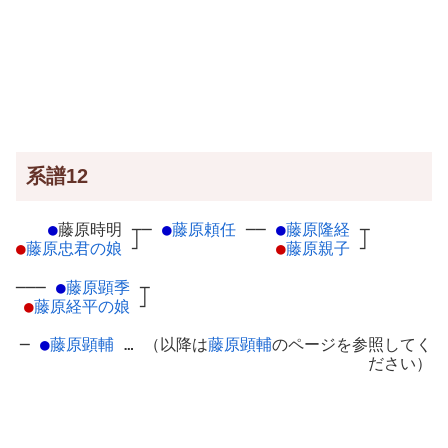
系譜12
●
藤原時明
┬
─
●
藤原頼任
─
─
●
藤原隆経
┬
●
藤原忠君の娘
┘
●
藤原親子
┘
───
●
藤原顕季
┬
●
藤原経平の娘
┘
─
●
藤原顕輔
… （以降は
藤原顕輔
のページを参照してく
ださい）