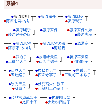
系譜1
●
藤原時明
┬
─
●
藤原頼任
─
─
●
藤原隆経
┬
●
藤原忠君の娘
┘
●
藤原親子
┘
───
●
藤原顕季
┬
─
●
藤原家保
─
─
●
藤原家保の娘
┬
●
藤原経平の娘
┘
●
藤原忠宗
┘
───
●
藤原忠雅
┬
─
●
藤原忠雅の娘
┬
─
●
源通宗
─
●
藤原家成の娘
┘
●
源通親
┘
───
●
源通子
┬
─
●
後嵯峨天皇
┬
─
●
後深草天皇
┬
●
土御門天皇
┘
●
西園寺姞子
┘
●
洞院愔子
┘
─
●
伏見天皇
┬
─
●
後伏見天皇
┬
────
●
光厳天皇
┬
●
五辻経子
┘
●
西園寺寧子
┘
●
正親町三条秀子
┘
─
●
崇光天皇
┬
─
●
伏見宮栄仁親王
┬
●
源資子
┘
●
正親町三条治子
┘
─
●
伏見宮貞成親王
┬
──
●
後花園天皇
┬
●
庭田幸子
┘
●
大炊御門信子
┘