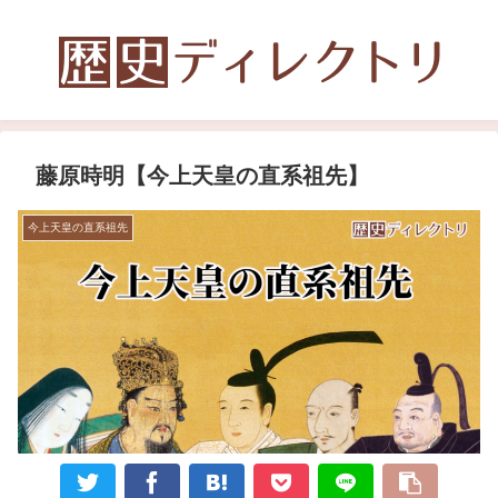
藤原時明【今上天皇の直系祖先】
今上天皇の直系祖先