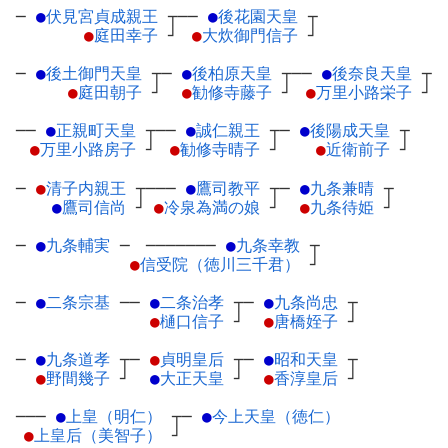
─
●
伏見宮貞成親王
┬
──
●
後花園天皇
┬
●
庭田幸子
┘
●
大炊御門信子
┘
─
●
後土御門天皇
┬
─
●
後柏原天皇
┬
──
●
後奈良天皇
┬
●
庭田朝子
┘
●
勧修寺藤子
┘
●
万里小路栄子
┘
──
●
正親町天皇
┬
──
●
誠仁親王
┬
─
●
後陽成天皇
┬
●
万里小路房子
┘
●
勧修寺晴子
┘
●
近衛前子
┘
─
●
清子内親王
┬
───
●
鷹司教平
┬
─
●
九条兼晴
┬
●
鷹司信尚
┘
●
冷泉為満の娘
┘
●
九条待姫
┘
─
●
九条輔実
─
───────
●
九条幸教
┬
●
信受院（徳川三千君）
┘
─
●
二条宗基
─
─
●
二条治孝
┬
─
●
九条尚忠
┬
●
樋口信子
┘
●
唐橋姪子
┘
─
●
九条道孝
┬
─
●
貞明皇后
┬
─
●
昭和天皇
┬
●
野間幾子
┘
●
大正天皇
┘
●
香淳皇后
┘
───
●
上皇（明仁）
┬
─
●
今上天皇（徳仁）
●
上皇后（美智子）
┘