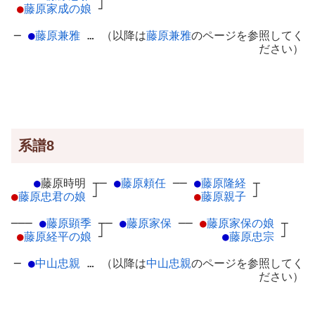
●
藤原家成の娘
┘
─
●
藤原兼雅
… （以降は
藤原兼雅
のページを参照してく
ださい）
系譜8
●
藤原時明
┬
─
●
藤原頼任
─
─
●
藤原隆経
┬
●
藤原忠君の娘
┘
●
藤原親子
┘
───
●
藤原顕季
┬
─
●
藤原家保
─
─
●
藤原家保の娘
┬
●
藤原経平の娘
┘
●
藤原忠宗
┘
─
●
中山忠親
… （以降は
中山忠親
のページを参照してく
ださい）