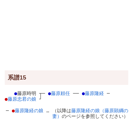
系譜15
●
藤原時明
┬
─
●
藤原頼任
─
─
●
藤原隆経
─
●
藤原忠君の娘
┘
─
●
藤原隆経の娘
… （以降は
藤原隆経の娘（藤原顕綱の
妻）
のページを参照してください）