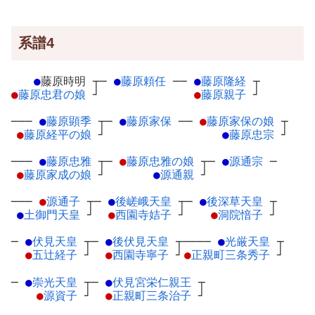
系譜4
●
藤原時明
┬
─
●
藤原頼任
─
─
●
藤原隆経
┬
●
藤原忠君の娘
┘
●
藤原親子
┘
───
●
藤原顕季
┬
─
●
藤原家保
─
─
●
藤原家保の娘
┬
●
藤原経平の娘
┘
●
藤原忠宗
┘
───
●
藤原忠雅
┬
─
●
藤原忠雅の娘
┬
─
●
源通宗
─
●
藤原家成の娘
┘
●
源通親
┘
───
●
源通子
┬
─
●
後嵯峨天皇
┬
─
●
後深草天皇
┬
●
土御門天皇
┘
●
西園寺姞子
┘
●
洞院愔子
┘
─
●
伏見天皇
┬
─
●
後伏見天皇
┬
────
●
光厳天皇
┬
●
五辻経子
┘
●
西園寺寧子
┘
●
正親町三条秀子
┘
─
●
崇光天皇
┬
─
●
伏見宮栄仁親王
┬
●
源資子
┘
●
正親町三条治子
┘