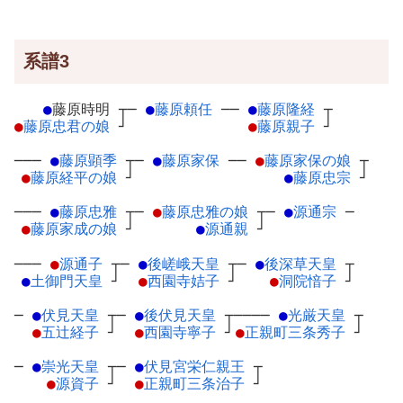
系譜3
●
藤原時明
┬
─
●
藤原頼任
─
─
●
藤原隆経
┬
●
藤原忠君の娘
┘
●
藤原親子
┘
───
●
藤原顕季
┬
─
●
藤原家保
─
─
●
藤原家保の娘
┬
●
藤原経平の娘
┘
●
藤原忠宗
┘
───
●
藤原忠雅
┬
─
●
藤原忠雅の娘
┬
─
●
源通宗
─
●
藤原家成の娘
┘
●
源通親
┘
───
●
源通子
┬
─
●
後嵯峨天皇
┬
─
●
後深草天皇
┬
●
土御門天皇
┘
●
西園寺姞子
┘
●
洞院愔子
┘
─
●
伏見天皇
┬
─
●
後伏見天皇
┬
────
●
光厳天皇
┬
●
五辻経子
┘
●
西園寺寧子
┘
●
正親町三条秀子
┘
─
●
崇光天皇
┬
─
●
伏見宮栄仁親王
┬
●
源資子
┘
●
正親町三条治子
┘