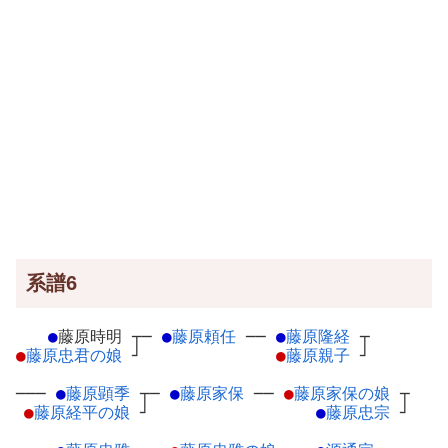
系譜6
●
藤原時明
┬
─
●
藤原頼任
─
─
●
藤原隆経
┬
●
藤原忠君の娘
┘
●
藤原親子
┘
───
●
藤原顕季
┬
─
●
藤原家保
─
─
●
藤原家保の娘
┬
●
藤原経平の娘
┘
●
藤原忠宗
┘