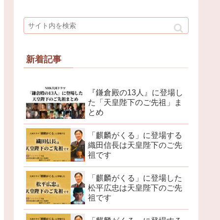
新着記事
『鎌倉殿の13人』に登場し
た「天皇陛下のご先祖」ま
とめ
「麒麟がくる」に登場する
織田信長は天皇陛下のご先
祖です
「麒麟がくる」に登場した
松平広忠は天皇陛下のご先
祖です