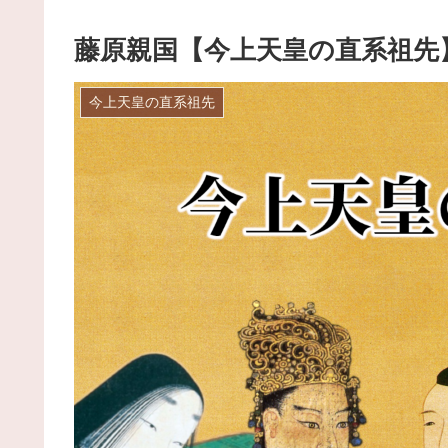
藤原親国【今上天皇の直系祖先
今上天皇の直系祖先