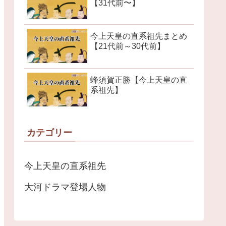
【31代前〜】
今上天皇の直系祖先まとめ
【21代前～30代前】
蜂須賀正勝【今上天皇の直
系祖先】
カテゴリー
今上天皇の直系祖先
大河ドラマ登場人物