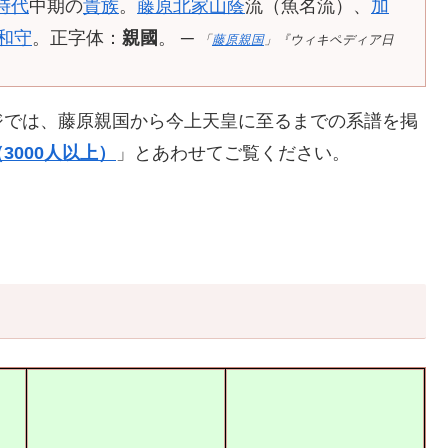
時代
中期の
貴族
。
藤原北家
山蔭
流（魚名流）、
加
和守
。正字体：
親國
。 ─
「
藤原親国
」『ウィキペディア日
ジでは、藤原親国から今上天皇に至るまでの系譜を掲
3000人以上）
」とあわせてご覧ください。