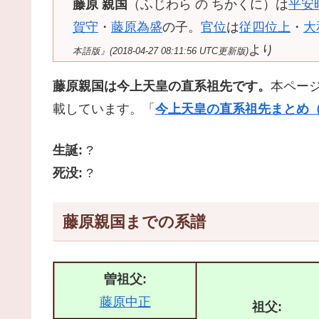
藤原 親国
（ふじわら の ちかくに）は
平安
賀守
・
藤原為盛
の子。
官位
は
従四位上
・
大
より
本語版』(2018-04-27 08:11:56 UTC更新版)
藤原親国は今上天皇の直系祖先です。
本ペー
載しています。「
今上天皇の直系祖先まとめ（
生誕:
?
死没:
?
藤原親国までの系譜
曽祖父:
藤原中正
祖父: