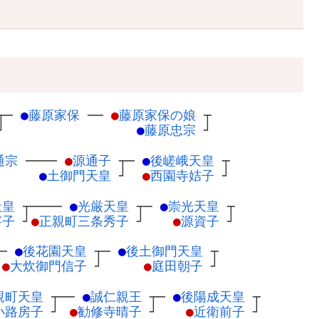
┬
─
●
藤原家保
─
─
●
藤原家保の娘
┬
┘
●
藤原忠宗
┘
通宗
─
───
●
源通子
┬
─
●
後嵯峨天皇
┬
●
土御門天皇
┘
●
西園寺姞子
┘
天皇
┬
────
●
光厳天皇
┬
─
●
崇光天皇
┬
寧子
┘
●
正親町三条秀子
┘
●
源資子
┘
──
●
後花園天皇
┬
─
●
後土御門天皇
┬
●
大炊御門信子
┘
●
庭田朝子
┘
親町天皇
┬
──
●
誠仁親王
┬
─
●
後陽成天皇
┬
小路房子
┘
●
勧修寺晴子
┘
●
近衛前子
┘