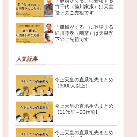
「麒麟がくる」に登場する
竹千代（徳川家康）は天皇
陛下のご先祖です
「麒麟がくる」に登場する
細川藤孝（幽斎）は天皇陛
下のご先祖です
人気記事
今上天皇の直系祖先まとめ
（3000人以上）
今上天皇の直系祖先まとめ
【11代前～20代前】
今上天皇の直系祖先まとめ