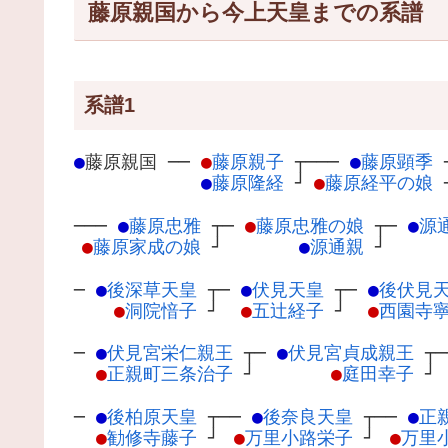
藤原親国から今上天皇までの系譜
系譜1
●
藤原親国
─
─
●
藤原親子
┬
───
●
藤原顕季
●
藤原隆経
┘
●
藤原経平の娘
───
●
藤原忠雅
┬
─
●
藤原忠雅の娘
┬
─
●
源
●
藤原家成の娘
┘
●
源通親
┘
─
●
後深草天皇
┬
─
●
伏見天皇
┬
─
●
後伏見
●
洞院愔子
┘
●
五辻経子
┘
●
西園寺
─
●
伏見宮栄仁親王
┬
─
●
伏見宮貞成親王
┬
●
正親町三条治子
┘
●
庭田幸子
┘
─
●
後柏原天皇
┬
──
●
後奈良天皇
┬
──
●
正
●
勧修寺藤子
┘
●
万里小路栄子
┘
●
万里