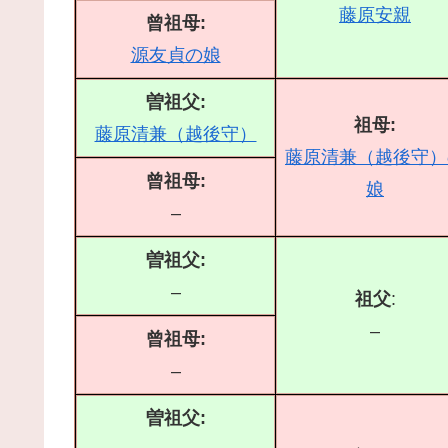
藤原安親
曾祖母:
源友貞の娘
曽祖父:
祖母:
藤原清兼（越後守）
藤原清兼（越後守）
曾祖母:
娘
–
曽祖父:
–
祖父
:
–
曾祖母:
–
曽祖父: