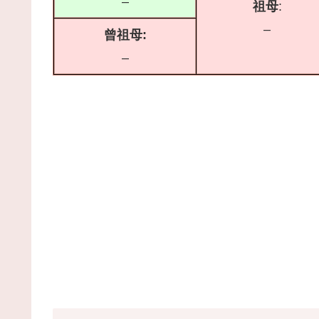
–
祖母
:
–
曾祖母:
–