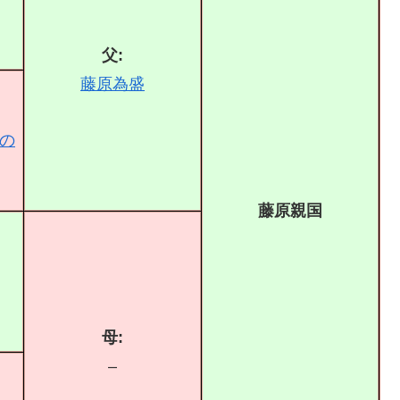
父:
藤原為盛
の
藤原親国
母:
–