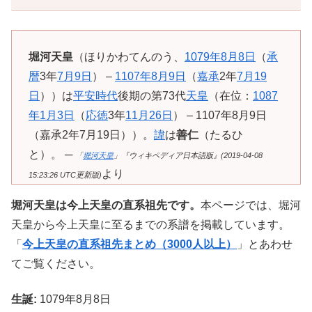
堀河天皇
（ほりかわてんのう、
1079年
8月8日
（
承
暦
3年
7月9日
） –
1107年
8月9日
（
嘉承
2年
7月19
日
））は
平安時代
後期の第73代
天皇
（在位：
1087
年
1月3日
（
応徳
3年
11月26日
） – 1107年8月9日
（嘉承2年7月19日））。
諱
は
善仁
（たるひ
と）。 ─
「
堀河天皇
」『ウィキペディア日本語版』(2019-04-08
より
15:23:26 UTC更新版)
堀河天皇は今上天皇の直系祖先です。
本ページでは、堀河
天皇から今上天皇に至るまでの系譜を掲載しています。
「
今上天皇の直系祖先まとめ（3000人以上）
」とあわせ
てご覧ください。
生誕:
1079年8月8日