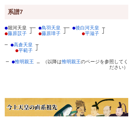
系譜7
●
堀河天皇
┬
─
●
鳥羽天皇
┬
─
●
後白河天皇
┬
●
藤原苡子
┘
●
藤原璋子
┘
●
平滋子
┘
─
●
高倉天皇
┬
●
平範子
┘
─
●
惟明親王
… （以降は
惟明親王
のページを参照してく
ださい）