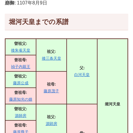
崩御:
1107年8月9日
堀河天皇までの系譜
曽祖父:
後朱雀天皇
祖父:
後三条天皇
曾祖母:
禎子内親王
父:
白河天皇
曽祖父:
藤原公成
祖母:
藤原茂子
曾祖母:
藤原知光の娘
堀河天皇
曽祖父:
源師房
祖父:
源顕房
曾祖母:
藤原尊子