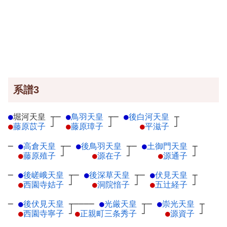
系譜3
●
堀河天皇
┬
─
●
鳥羽天皇
┬
─
●
後白河天皇
┬
●
藤原苡子
┘
●
藤原璋子
┘
●
平滋子
┘
─
●
高倉天皇
┬
─
●
後鳥羽天皇
┬
─
●
土御門天皇
┬
●
藤原殖子
┘
●
源在子
┘
●
源通子
┘
─
●
後嵯峨天皇
┬
─
●
後深草天皇
┬
─
●
伏見天皇
┬
●
西園寺姞子
┘
●
洞院愔子
┘
●
五辻経子
┘
─
●
後伏見天皇
┬
────
●
光厳天皇
┬
─
●
崇光天皇
┬
●
西園寺寧子
┘
●
正親町三条秀子
┘
●
源資子
┘