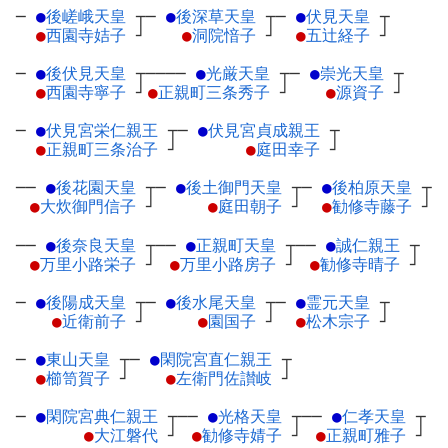
─
●
後嵯峨天皇
┬
─
●
後深草天皇
┬
─
●
伏見天皇
┬
●
西園寺姞子
┘
●
洞院愔子
┘
●
五辻経子
┘
─
●
後伏見天皇
┬
────
●
光厳天皇
┬
─
●
崇光天皇
┬
●
西園寺寧子
┘
●
正親町三条秀子
┘
●
源資子
┘
─
●
伏見宮栄仁親王
┬
─
●
伏見宮貞成親王
┬
●
正親町三条治子
┘
●
庭田幸子
┘
──
●
後花園天皇
┬
─
●
後土御門天皇
┬
─
●
後柏原天皇
┬
●
大炊御門信子
┘
●
庭田朝子
┘
●
勧修寺藤子
┘
──
●
後奈良天皇
┬
──
●
正親町天皇
┬
──
●
誠仁親王
┬
●
万里小路栄子
┘
●
万里小路房子
┘
●
勧修寺晴子
┘
─
●
後陽成天皇
┬
─
●
後水尾天皇
┬
─
●
霊元天皇
┬
●
近衛前子
┘
●
園国子
┘
●
松木宗子
┘
─
●
東山天皇
┬
─
●
閑院宮直仁親王
┬
●
櫛笥賀子
┘
●
左衛門佐讃岐
┘
─
●
閑院宮典仁親王
┬
──
●
光格天皇
┬
──
●
仁孝天皇
┬
●
大江磐代
┘
●
勧修寺婧子
┘
●
正親町雅子
┘