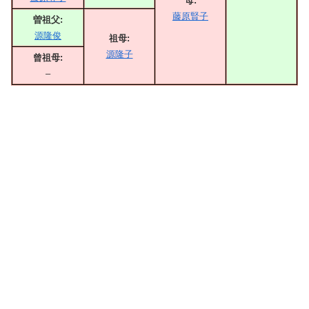
母:
藤原賢子
曽祖父:
源隆俊
祖母:
源隆子
曾祖母:
–