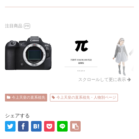
注目商品
PR
スクロールして更に表示
今上天皇の直系祖先
今上天皇の直系祖先・人物別ページ
シェアする