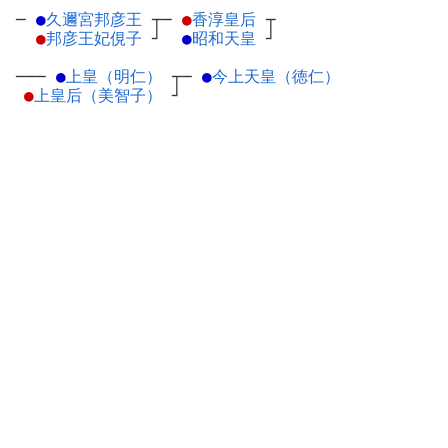
─
●
久邇宮邦彦王
┬
─
●
香淳皇后
┬
●
邦彦王妃俔子
┘
●
昭和天皇
┘
───
●
上皇（明仁）
┬
─
●
今上天皇（徳仁）
●
上皇后（美智子）
┘