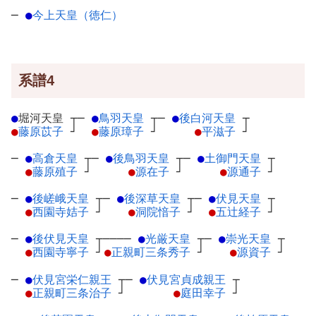
─
●
今上天皇（徳仁）
系譜4
●
堀河天皇
┬
─
●
鳥羽天皇
┬
─
●
後白河天皇
┬
●
藤原苡子
┘
●
藤原璋子
┘
●
平滋子
┘
─
●
高倉天皇
┬
─
●
後鳥羽天皇
┬
─
●
土御門天皇
┬
●
藤原殖子
┘
●
源在子
┘
●
源通子
┘
─
●
後嵯峨天皇
┬
─
●
後深草天皇
┬
─
●
伏見天皇
┬
●
西園寺姞子
┘
●
洞院愔子
┘
●
五辻経子
┘
─
●
後伏見天皇
┬
────
●
光厳天皇
┬
─
●
崇光天皇
┬
●
西園寺寧子
┘
●
正親町三条秀子
┘
●
源資子
┘
─
●
伏見宮栄仁親王
┬
─
●
伏見宮貞成親王
┬
●
正親町三条治子
┘
●
庭田幸子
┘