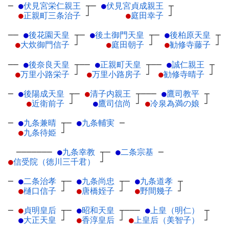
─
●
伏見宮栄仁親王
┬
─
●
伏見宮貞成親王
┬
●
正親町三条治子
┘
●
庭田幸子
┘
──
●
後花園天皇
┬
─
●
後土御門天皇
┬
─
●
後柏原天皇
┬
●
大炊御門信子
┘
●
庭田朝子
┘
●
勧修寺藤子
┘
──
●
後奈良天皇
┬
──
●
正親町天皇
┬
──
●
誠仁親王
┬
●
万里小路栄子
┘
●
万里小路房子
┘
●
勧修寺晴子
┘
─
●
後陽成天皇
┬
─
●
清子内親王
┬
───
●
鷹司教平
┬
●
近衛前子
┘
●
鷹司信尚
┘
●
冷泉為満の娘
┘
─
●
九条兼晴
┬
─
●
九条輔実
─
●
九条待姫
┘
───────
●
九条幸教
┬
─
●
二条宗基
─
●
信受院（徳川三千君）
┘
─
●
二条治孝
┬
─
●
九条尚忠
┬
─
●
九条道孝
┬
●
樋口信子
┘
●
唐橋姪子
┘
●
野間幾子
┘
─
●
貞明皇后
┬
─
●
昭和天皇
┬
───
●
上皇（明仁）
┬
●
大正天皇
┘
●
香淳皇后
┘
●
上皇后（美智子）
┘