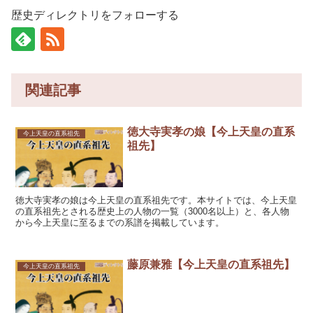
歴史ディレクトリをフォローする
関連記事
徳大寺実孝の娘【今上天皇の直系
今上天皇の直系祖先
祖先】
徳大寺実孝の娘は今上天皇の直系祖先です。本サイトでは、今上天皇
の直系祖先とされる歴史上の人物の一覧（3000名以上）と、各人物
から今上天皇に至るまでの系譜を掲載しています。
藤原兼雅【今上天皇の直系祖先】
今上天皇の直系祖先