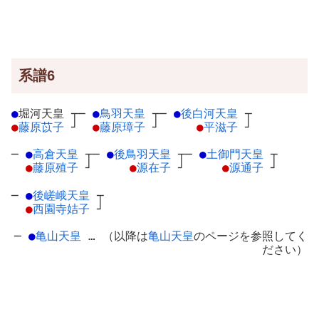
系譜6
●
堀河天皇
┬
─
●
鳥羽天皇
┬
─
●
後白河天皇
┬
●
藤原苡子
┘
●
藤原璋子
┘
●
平滋子
┘
─
●
高倉天皇
┬
─
●
後鳥羽天皇
┬
─
●
土御門天皇
┬
●
藤原殖子
┘
●
源在子
┘
●
源通子
┘
─
●
後嵯峨天皇
┬
●
西園寺姞子
┘
─
●
亀山天皇
… （以降は
亀山天皇
のページを参照してく
ださい）