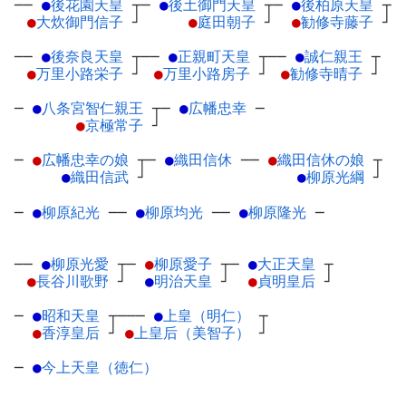
──
●
後花園天皇
┬
─
●
後土御門天皇
┬
─
●
後柏原天皇
┬
●
大炊御門信子
┘
●
庭田朝子
┘
●
勧修寺藤子
┘
──
●
後奈良天皇
┬
──
●
正親町天皇
┬
──
●
誠仁親王
┬
●
万里小路栄子
┘
●
万里小路房子
┘
●
勧修寺晴子
┘
─
●
八条宮智仁親王
┬
─
●
広幡忠幸
─
●
京極常子
┘
─
●
広幡忠幸の娘
┬
─
●
織田信休
─
─
●
織田信休の娘
┬
●
織田信武
┘
●
柳原光綱
┘
─
●
柳原紀光
─
─
●
柳原均光
─
─
●
柳原隆光
─
──
●
柳原光愛
┬
─
●
柳原愛子
┬
─
●
大正天皇
┬
●
長谷川歌野
┘
●
明治天皇
┘
●
貞明皇后
┘
─
●
昭和天皇
┬
───
●
上皇（明仁）
┬
●
香淳皇后
┘
●
上皇后（美智子）
┘
─
●
今上天皇（徳仁）