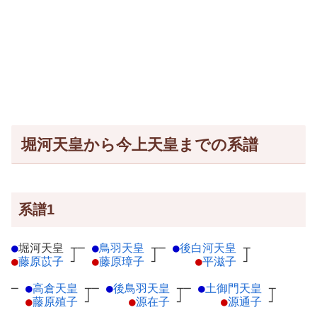
堀河天皇から今上天皇までの系譜
系譜1
●
堀河天皇
┬
─
●
鳥羽天皇
┬
─
●
後白河天皇
┬
●
藤原苡子
┘
●
藤原璋子
┘
●
平滋子
┘
─
●
高倉天皇
┬
─
●
後鳥羽天皇
┬
─
●
土御門天皇
┬
●
藤原殖子
┘
●
源在子
┘
●
源通子
┘