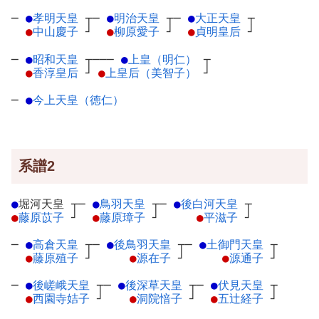
─
●
孝明天皇
┬
─
●
明治天皇
┬
─
●
大正天皇
┬
●
中山慶子
┘
●
柳原愛子
┘
●
貞明皇后
┘
─
●
昭和天皇
┬
───
●
上皇（明仁）
┬
●
香淳皇后
┘
●
上皇后（美智子）
┘
─
●
今上天皇（徳仁）
系譜2
●
堀河天皇
┬
─
●
鳥羽天皇
┬
─
●
後白河天皇
┬
●
藤原苡子
┘
●
藤原璋子
┘
●
平滋子
┘
─
●
高倉天皇
┬
─
●
後鳥羽天皇
┬
─
●
土御門天皇
┬
●
藤原殖子
┘
●
源在子
┘
●
源通子
┘
─
●
後嵯峨天皇
┬
─
●
後深草天皇
┬
─
●
伏見天皇
┬
●
西園寺姞子
┘
●
洞院愔子
┘
●
五辻経子
┘