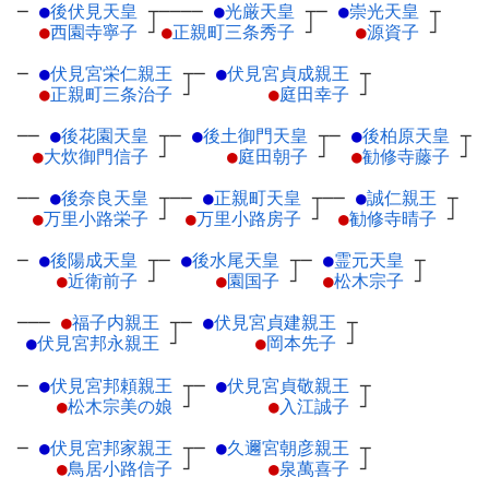
─
●
後伏見天皇
┬
────
●
光厳天皇
┬
─
●
崇光天皇
┬
●
西園寺寧子
┘
●
正親町三条秀子
┘
●
源資子
┘
─
●
伏見宮栄仁親王
┬
─
●
伏見宮貞成親王
┬
●
正親町三条治子
┘
●
庭田幸子
┘
──
●
後花園天皇
┬
─
●
後土御門天皇
┬
─
●
後柏原天皇
┬
●
大炊御門信子
┘
●
庭田朝子
┘
●
勧修寺藤子
┘
──
●
後奈良天皇
┬
──
●
正親町天皇
┬
──
●
誠仁親王
┬
●
万里小路栄子
┘
●
万里小路房子
┘
●
勧修寺晴子
┘
─
●
後陽成天皇
┬
─
●
後水尾天皇
┬
─
●
霊元天皇
┬
●
近衛前子
┘
●
園国子
┘
●
松木宗子
┘
───
●
福子内親王
┬
─
●
伏見宮貞建親王
┬
●
伏見宮邦永親王
┘
●
岡本先子
┘
─
●
伏見宮邦頼親王
┬
─
●
伏見宮貞敬親王
┬
●
松木宗美の娘
┘
●
入江誠子
┘
─
●
伏見宮邦家親王
┬
─
●
久邇宮朝彦親王
┬
●
鳥居小路信子
┘
●
泉萬喜子
┘