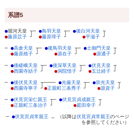
系譜5
●
堀河天皇
┬
─
●
鳥羽天皇
┬
─
●
後白河天皇
┬
●
藤原苡子
┘
●
藤原璋子
┘
●
平滋子
┘
─
●
高倉天皇
┬
─
●
後鳥羽天皇
┬
─
●
土御門天皇
┬
●
藤原殖子
┘
●
源在子
┘
●
源通子
┘
─
●
後嵯峨天皇
┬
─
●
後深草天皇
┬
─
●
伏見天皇
┬
●
西園寺姞子
┘
●
洞院愔子
┘
●
五辻経子
┘
─
●
後伏見天皇
┬
────
●
光厳天皇
┬
─
●
崇光天皇
┬
●
西園寺寧子
┘
●
正親町三条秀子
┘
●
源資子
┘
─
●
伏見宮栄仁親王
┬
─
●
伏見宮貞成親王
┬
●
正親町三条治子
┘
●
庭田幸子
┘
─
●
伏見宮貞常親王
… （以降は
伏見宮貞常親王
のページ
を参照してください）