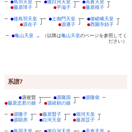
─
●
鳥羽天皇
┬
─
●
後白河天皇
┬
─
●
高倉天皇
┬
●
藤原璋子
┘
●
平滋子
┘
●
藤原殖子
┘
─
●
後鳥羽天皇
┬
─
●
土御門天皇
┬
─
●
後嵯峨天皇
┬
●
源在子
┘
●
源通子
┘
●
西園寺姞子
┘
─
●
亀山天皇
… （以降は
亀山天皇
のページを参照してく
ださい）
系譜7
●
源俊賢
┬
───
●
源隆国
┬
─
●
源隆俊
─
●
藤原忠君の娘
┘
●
源経頼の娘
┘
─
●
源隆子
┬
─
●
藤原賢子
┬
─
●
堀河天皇
┬
●
源顕房
┘
●
白河天皇
┘
●
藤原苡子
┘
─
●
鳥羽天皇
┬
─
●
後白河天皇
┬
─
●
高倉天皇
┬