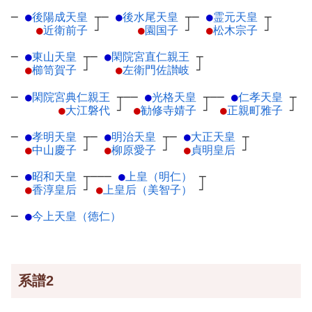
─
●
後陽成天皇
┬
─
●
後水尾天皇
┬
─
●
霊元天皇
┬
●
近衛前子
┘
●
園国子
┘
●
松木宗子
┘
─
●
東山天皇
┬
─
●
閑院宮直仁親王
┬
●
櫛笥賀子
┘
●
左衛門佐讃岐
┘
─
●
閑院宮典仁親王
┬
──
●
光格天皇
┬
──
●
仁孝天皇
┬
●
大江磐代
┘
●
勧修寺婧子
┘
●
正親町雅子
┘
─
●
孝明天皇
┬
─
●
明治天皇
┬
─
●
大正天皇
┬
●
中山慶子
┘
●
柳原愛子
┘
●
貞明皇后
┘
─
●
昭和天皇
┬
───
●
上皇（明仁）
┬
●
香淳皇后
┘
●
上皇后（美智子）
┘
─
●
今上天皇（徳仁）
系譜2