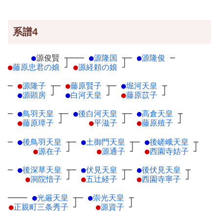
系譜4
●
源俊賢
┬
───
●
源隆国
┬
─
●
源隆俊
─
●
藤原忠君の娘
┘
●
源経頼の娘
┘
─
●
源隆子
┬
─
●
藤原賢子
┬
─
●
堀河天皇
┬
●
源顕房
┘
●
白河天皇
┘
●
藤原苡子
┘
─
●
鳥羽天皇
┬
─
●
後白河天皇
┬
─
●
高倉天皇
┬
●
藤原璋子
┘
●
平滋子
┘
●
藤原殖子
┘
─
●
後鳥羽天皇
┬
─
●
土御門天皇
┬
─
●
後嵯峨天皇
┬
●
源在子
┘
●
源通子
┘
●
西園寺姞子
┘
─
●
後深草天皇
┬
─
●
伏見天皇
┬
─
●
後伏見天皇
┬
●
洞院愔子
┘
●
五辻経子
┘
●
西園寺寧子
┘
────
●
光厳天皇
┬
─
●
崇光天皇
┬
●
正親町三条秀子
┘
●
源資子
┘