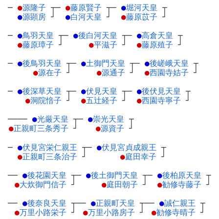
─
●
源隆子
┬
─
●
藤原賢子
┬
─
●
堀河天皇
┬
●
源顕房
┘
●
白河天皇
┘
●
藤原苡子
┘
─
●
鳥羽天皇
┬
─
●
後白河天皇
┬
─
●
高倉天皇
┬
●
藤原璋子
┘
●
平滋子
┘
●
藤原殖子
┘
─
●
後鳥羽天皇
┬
─
●
土御門天皇
┬
─
●
後嵯峨天皇
┬
●
源在子
┘
●
源通子
┘
●
西園寺姞子
┘
─
●
後深草天皇
┬
─
●
伏見天皇
┬
─
●
後伏見天皇
┬
●
洞院愔子
┘
●
五辻経子
┘
●
西園寺寧子
┘
────
●
光厳天皇
┬
─
●
崇光天皇
┬
●
正親町三条秀子
┘
●
源資子
┘
─
●
伏見宮栄仁親王
┬
─
●
伏見宮貞成親王
┬
●
正親町三条治子
┘
●
庭田幸子
┘
──
●
後花園天皇
┬
─
●
後土御門天皇
┬
─
●
後柏原天皇
┬
●
大炊御門信子
┘
●
庭田朝子
┘
●
勧修寺藤子
┘
──
●
後奈良天皇
┬
──
●
正親町天皇
┬
──
●
誠仁親王
┬
●
万里小路栄子
┘
●
万里小路房子
┘
●
勧修寺晴子
┘