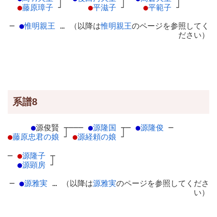
●
藤原璋子
┘
●
平滋子
┘
●
平範子
┘
─
●
惟明親王
… （以降は
惟明親王
のページを参照してく
ださい）
系譜8
●
源俊賢
┬
───
●
源隆国
┬
─
●
源隆俊
─
●
藤原忠君の娘
┘
●
源経頼の娘
┘
─
●
源隆子
┬
●
源顕房
┘
─
●
源雅実
… （以降は
源雅実
のページを参照してくださ
い）