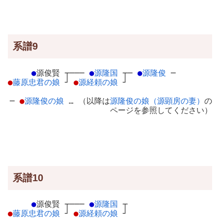
系譜9
●
源俊賢
┬
───
●
源隆国
┬
─
●
源隆俊
─
●
藤原忠君の娘
┘
●
源経頼の娘
┘
─
●
源隆俊の娘
… （以降は
源隆俊の娘（源顕房の妻）
の
ページを参照してください）
系譜10
●
源俊賢
┬
───
●
源隆国
┬
●
藤原忠君の娘
┘
●
源経頼の娘
┘