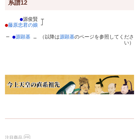
系譜12
●
源俊賢
┬
●
藤原忠君の娘
┘
─
●
源顕基
… （以降は
源顕基
のページを参照してくださ
い）
注目商品
PR