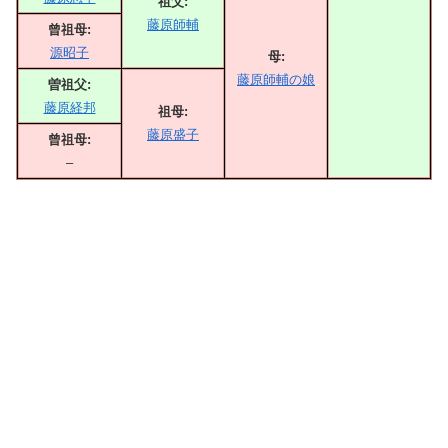
祖父:
藤原師輔
曾祖母:
源昭子
母:
藤原師輔の娘
曽祖父:
藤原経邦
祖母:
藤原盛子
曾祖母:
–