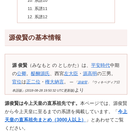
系譜10
系譜11
系譜12
源俊賢の基本情報
源 俊賢
（みなもと の としかた）は、
平安時代
中期
の
公卿
。
醍醐源氏
、西宮
左大臣
・
源高明
の三男。
官位
は
正二位
・
権大納言
。 ─
「
源俊賢
」『ウィキペディア日
より
本語版』(2018-08-28 19:50:32 UTC更新版)
源俊賢は今上天皇の直系祖先です。
本ページでは、源俊賢
から今上天皇に至るまでの系譜を掲載しています。「
今上
天皇の直系祖先まとめ（3000人以上）
」とあわせてご覧
ください。