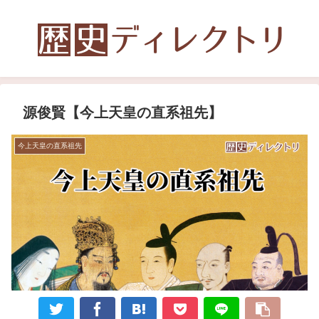
源俊賢【今上天皇の直系祖先】
今上天皇の直系祖先