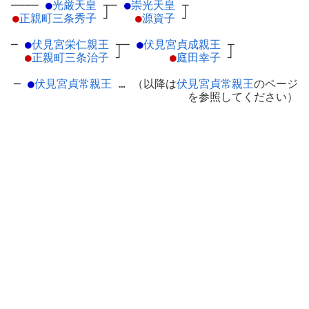
────
●
光厳天皇
┬
─
●
崇光天皇
┬
●
正親町三条秀子
┘
●
源資子
┘
─
●
伏見宮栄仁親王
┬
─
●
伏見宮貞成親王
┬
●
正親町三条治子
┘
●
庭田幸子
┘
─
●
伏見宮貞常親王
… （以降は
伏見宮貞常親王
のページ
を参照してください）