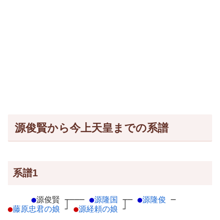
源俊賢から今上天皇までの系譜
系譜1
●
源俊賢
┬
───
●
源隆国
┬
─
●
源隆俊
─
●
藤原忠君の娘
┘
●
源経頼の娘
┘