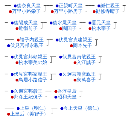
──
●
後奈良天皇
┬
──
●
正親町天皇
┬
──
●
誠仁親王
┬
●
万里小路栄子
┘
●
万里小路房子
┘
●
勧修寺晴子
┘
─
●
後陽成天皇
┬
─
●
後水尾天皇
┬
─
●
霊元天皇
┬
●
近衛前子
┘
●
園国子
┘
●
松木宗子
┘
───
●
福子内親王
┬
─
●
伏見宮貞建親王
┬
●
伏見宮邦永親王
┘
●
岡本先子
┘
─
●
伏見宮邦頼親王
┬
─
●
伏見宮貞敬親王
┬
●
松木宗美の娘
┘
●
入江誠子
┘
─
●
伏見宮邦家親王
┬
─
●
久邇宮朝彦親王
┬
●
鳥居小路信子
┘
●
泉萬喜子
┘
─
●
久邇宮邦彦王
┬
─
●
香淳皇后
┬
●
邦彦王妃俔子
┘
●
昭和天皇
┘
───
●
上皇（明仁）
┬
─
●
今上天皇（徳仁）
●
上皇后（美智子）
┘