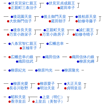
─
●
伏見宮栄仁親王
┬
─
●
伏見宮貞成親王
┬
●
正親町三条治子
┘
●
庭田幸子
┘
──
●
後花園天皇
┬
─
●
後土御門天皇
┬
─
●
後柏原天皇
┬
●
大炊御門信子
┘
●
庭田朝子
┘
●
勧修寺藤子
┘
──
●
後奈良天皇
┬
──
●
正親町天皇
┬
──
●
誠仁親王
┬
●
万里小路栄子
┘
●
万里小路房子
┘
●
勧修寺晴子
┘
─
●
八条宮智仁親王
┬
─
●
広幡忠幸
─
●
京極常子
┘
─
●
広幡忠幸の娘
┬
─
●
織田信休
─
─
●
織田信休の娘
┬
●
織田信武
┘
●
柳原光綱
┘
─
●
柳原紀光
─
─
●
柳原均光
─
─
●
柳原隆光
─
──
●
柳原光愛
┬
─
●
柳原愛子
┬
─
●
大正天皇
┬
●
長谷川歌野
┘
●
明治天皇
┘
●
貞明皇后
┘
─
●
昭和天皇
┬
───
●
上皇（明仁）
┬
●
香淳皇后
┘
●
上皇后（美智子）
┘