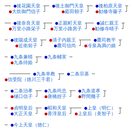
──
●
後花園天皇
┬
─
●
後土御門天皇
┬
─
●
後柏原天皇
┬
●
大炊御門信子
┘
●
庭田朝子
┘
●
勧修寺藤子
┘
──
●
後奈良天皇
┬
──
●
正親町天皇
┬
──
●
誠仁親王
┬
●
万里小路栄子
┘
●
万里小路房子
┘
●
勧修寺晴子
┘
─
●
後陽成天皇
┬
─
●
清子内親王
┬
───
●
鷹司教平
┬
●
近衛前子
┘
●
鷹司信尚
┘
●
冷泉為満の娘
┘
─
●
九条兼晴
┬
─
●
九条輔実
─
●
九条待姫
┘
───────
●
九条幸教
┬
─
●
二条宗基
─
●
信受院（徳川三千君）
┘
─
●
二条治孝
┬
─
●
九条尚忠
┬
─
●
九条道孝
┬
●
樋口信子
┘
●
唐橋姪子
┘
●
野間幾子
┘
─
●
貞明皇后
┬
─
●
昭和天皇
┬
───
●
上皇（明仁）
┬
●
大正天皇
┘
●
香淳皇后
┘
●
上皇后（美智子）
┘
─
●
今上天皇（徳仁）