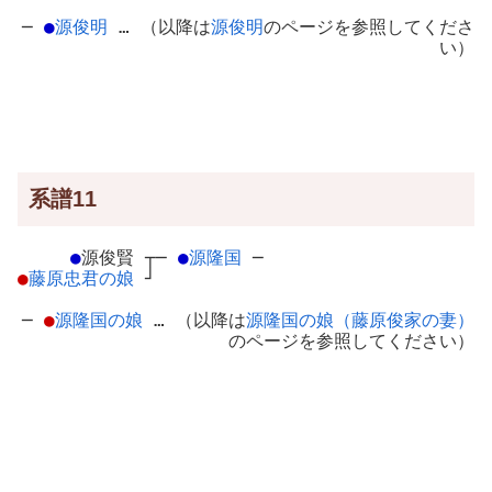
─
●
源俊明
… （以降は
源俊明
のページを参照してくださ
い）
系譜11
●
源俊賢
┬
─
●
源隆国
─
●
藤原忠君の娘
┘
─
●
源隆国の娘
… （以降は
源隆国の娘（藤原俊家の妻）
のページを参照してください）