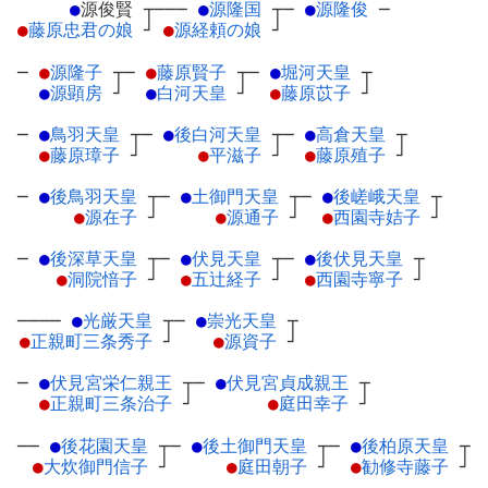
●
源俊賢
┬
───
●
源隆国
┬
─
●
源隆俊
─
●
藤原忠君の娘
┘
●
源経頼の娘
┘
─
●
源隆子
┬
─
●
藤原賢子
┬
─
●
堀河天皇
┬
●
源顕房
┘
●
白河天皇
┘
●
藤原苡子
┘
─
●
鳥羽天皇
┬
─
●
後白河天皇
┬
─
●
高倉天皇
┬
●
藤原璋子
┘
●
平滋子
┘
●
藤原殖子
┘
─
●
後鳥羽天皇
┬
─
●
土御門天皇
┬
─
●
後嵯峨天皇
┬
●
源在子
┘
●
源通子
┘
●
西園寺姞子
┘
─
●
後深草天皇
┬
─
●
伏見天皇
┬
─
●
後伏見天皇
┬
●
洞院愔子
┘
●
五辻経子
┘
●
西園寺寧子
┘
────
●
光厳天皇
┬
─
●
崇光天皇
┬
●
正親町三条秀子
┘
●
源資子
┘
─
●
伏見宮栄仁親王
┬
─
●
伏見宮貞成親王
┬
●
正親町三条治子
┘
●
庭田幸子
┘
──
●
後花園天皇
┬
─
●
後土御門天皇
┬
─
●
後柏原天皇
┬
●
大炊御門信子
┘
●
庭田朝子
┘
●
勧修寺藤子
┘