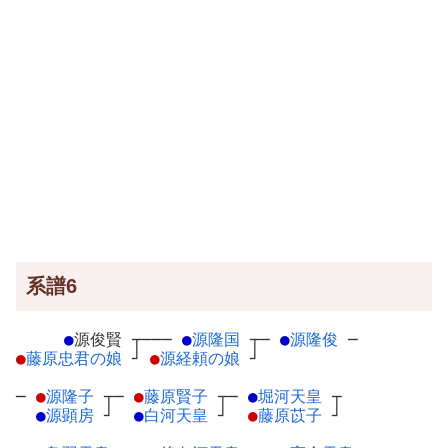
系譜6
●
源俊賢
┬
───
●
源隆国
┬
─
●
源隆俊
─
●
藤原忠君の娘
┘
●
源経頼の娘
┘
─
●
源隆子
┬
─
●
藤原賢子
┬
─
●
堀河天皇
┬
●
源顕房
┘
●
白河天皇
┘
●
藤原苡子
┘