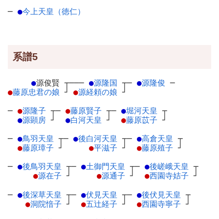
─
●
今上天皇（徳仁）
系譜5
●
源俊賢
┬
───
●
源隆国
┬
─
●
源隆俊
─
●
藤原忠君の娘
┘
●
源経頼の娘
┘
─
●
源隆子
┬
─
●
藤原賢子
┬
─
●
堀河天皇
┬
●
源顕房
┘
●
白河天皇
┘
●
藤原苡子
┘
─
●
鳥羽天皇
┬
─
●
後白河天皇
┬
─
●
高倉天皇
┬
●
藤原璋子
┘
●
平滋子
┘
●
藤原殖子
┘
─
●
後鳥羽天皇
┬
─
●
土御門天皇
┬
─
●
後嵯峨天皇
┬
●
源在子
┘
●
源通子
┘
●
西園寺姞子
┘
─
●
後深草天皇
┬
─
●
伏見天皇
┬
─
●
後伏見天皇
┬
●
洞院愔子
┘
●
五辻経子
┘
●
西園寺寧子
┘