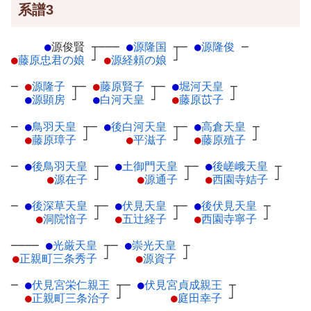
系譜3
●
源俊賢
┬
───
●
源隆国
┬
─
●
源隆俊
─
●
藤原忠君の娘
┘
●
源経頼の娘
┘
─
●
源隆子
┬
─
●
藤原賢子
┬
─
●
堀河天皇
┬
●
源顕房
┘
●
白河天皇
┘
●
藤原苡子
┘
─
●
鳥羽天皇
┬
─
●
後白河天皇
┬
─
●
高倉天皇
┬
●
藤原璋子
┘
●
平滋子
┘
●
藤原殖子
┘
─
●
後鳥羽天皇
┬
─
●
土御門天皇
┬
─
●
後嵯峨天皇
┬
●
源在子
┘
●
源通子
┘
●
西園寺姞子
┘
─
●
後深草天皇
┬
─
●
伏見天皇
┬
─
●
後伏見天皇
┬
●
洞院愔子
┘
●
五辻経子
┘
●
西園寺寧子
┘
────
●
光厳天皇
┬
─
●
崇光天皇
┬
●
正親町三条秀子
┘
●
源資子
┘
─
●
伏見宮栄仁親王
┬
─
●
伏見宮貞成親王
┬
●
正親町三条治子
┘
●
庭田幸子
┘