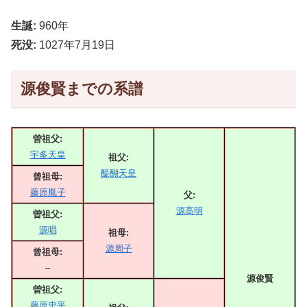
生誕:
960年
死没:
1027年7月19日
源俊賢までの系譜
曽祖父:
宇多天皇
祖父:
醍醐天皇
曾祖母:
藤原胤子
父:
源高明
曽祖父:
源唱
祖母:
源周子
曾祖母:
–
源俊賢
曽祖父:
藤原忠平