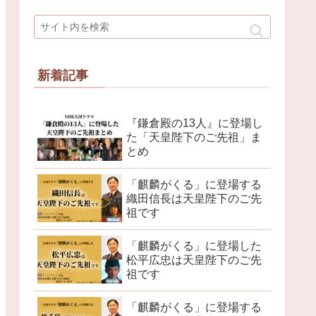
新着記事
『鎌倉殿の13人』に登場し
た「天皇陛下のご先祖」ま
とめ
「麒麟がくる」に登場する
織田信長は天皇陛下のご先
祖です
「麒麟がくる」に登場した
松平広忠は天皇陛下のご先
祖です
「麒麟がくる」に登場する