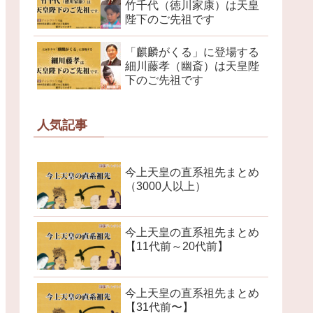
竹千代（徳川家康）は天皇
陛下のご先祖です
「麒麟がくる」に登場する
細川藤孝（幽斎）は天皇陛
下のご先祖です
人気記事
今上天皇の直系祖先まとめ
（3000人以上）
今上天皇の直系祖先まとめ
【11代前～20代前】
今上天皇の直系祖先まとめ
【31代前〜】