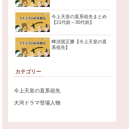
今上天皇の直系祖先まとめ
【21代前～30代前】
蜂須賀正勝【今上天皇の直
系祖先】
カテゴリー
今上天皇の直系祖先
大河ドラマ登場人物