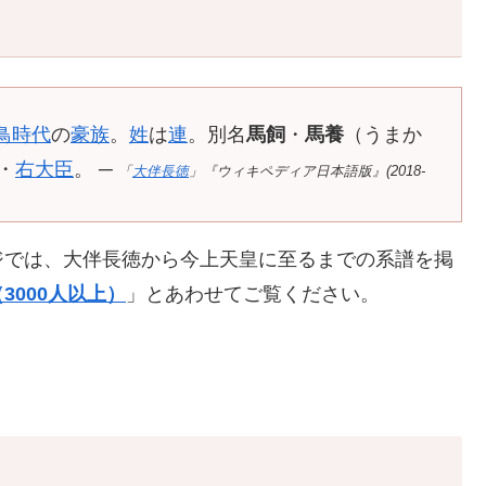
鳥時代
の
豪族
。
姓
は
連
。別名
馬飼
・
馬養
（うまか
・
右大臣
。 ─
「
大伴長徳
」『ウィキペディア日本語版』(2018-
ジでは、大伴長徳から今上天皇に至るまでの系譜を掲
3000人以上）
」とあわせてご覧ください。