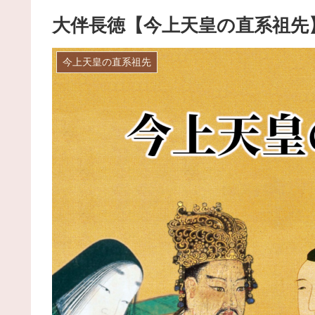
大伴長徳【今上天皇の直系祖先
今上天皇の直系祖先