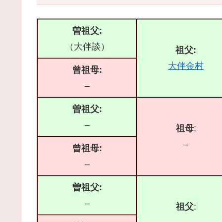
曽祖父:
（大伴談）
祖父:
大伴金村
曾祖母:
–
曽祖父:
–
祖母
:
–
曾祖母:
–
曽祖父:
–
祖父
: