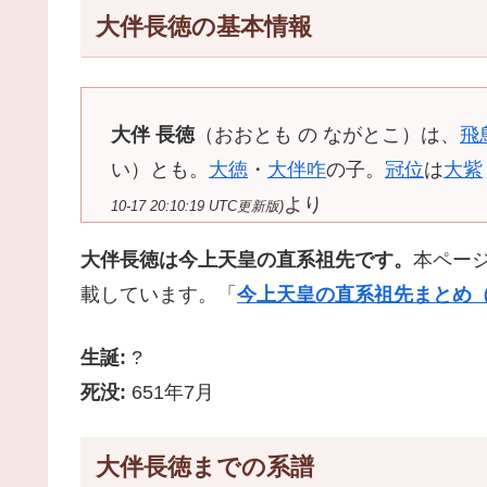
大伴長徳の基本情報
大伴 長徳
（おおとも の ながとこ）は、
飛
い）とも。
大徳
・
大伴咋
の子。
冠位
は
大紫
より
10-17 20:10:19 UTC更新版)
大伴長徳は今上天皇の直系祖先です。
本ペー
載しています。「
今上天皇の直系祖先まとめ（
生誕:
?
死没:
651年7月
大伴長徳までの系譜