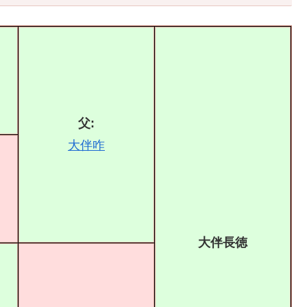
父:
大伴咋
大伴長徳