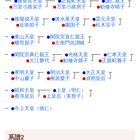
──
●
後奈良天皇
┬
──
●
正親町天皇
┬
──
●
誠仁親王
┬
●
万里小路栄子
┘
●
万里小路房子
┘
●
勧修寺晴子
┘
─
●
後陽成天皇
┬
─
●
後水尾天皇
┬
─
●
霊元天皇
┬
●
近衛前子
┘
●
園国子
┘
●
松木宗子
┘
─
●
東山天皇
┬
─
●
閑院宮直仁親王
┬
●
櫛笥賀子
┘
●
左衛門佐讃岐
┘
─
●
閑院宮典仁親王
┬
──
●
光格天皇
┬
──
●
仁孝天皇
┬
●
大江磐代
┘
●
勧修寺婧子
┘
●
正親町雅子
┘
─
●
孝明天皇
┬
─
●
明治天皇
┬
─
●
大正天皇
┬
●
中山慶子
┘
●
柳原愛子
┘
●
貞明皇后
┘
─
●
昭和天皇
┬
───
●
上皇（明仁）
┬
●
香淳皇后
┘
●
上皇后（美智子）
┘
─
●
今上天皇（徳仁）
系譜2