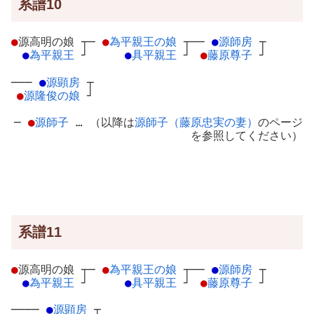
系譜10
●
源高明の娘
┬
─
●
為平親王の娘
┬
──
●
源師房
┬
●
為平親王
┘
●
具平親王
┘
●
藤原尊子
┘
───
●
源顕房
┬
●
源隆俊の娘
┘
─
●
源師子
… （以降は
源師子（藤原忠実の妻）
のページ
を参照してください）
系譜11
●
源高明の娘
┬
─
●
為平親王の娘
┬
──
●
源師房
┬
●
為平親王
┘
●
具平親王
┘
●
藤原尊子
┘
────
●
源顕房
┬