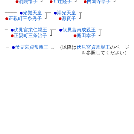
●
洞院愔子
┘
●
五辻経子
┘
●
西園寺寧子
┘
────
●
光厳天皇
┬
─
●
崇光天皇
┬
●
正親町三条秀子
┘
●
源資子
┘
─
●
伏見宮栄仁親王
┬
─
●
伏見宮貞成親王
┬
●
正親町三条治子
┘
●
庭田幸子
┘
─
●
伏見宮貞常親王
… （以降は
伏見宮貞常親王
のページ
を参照してください）