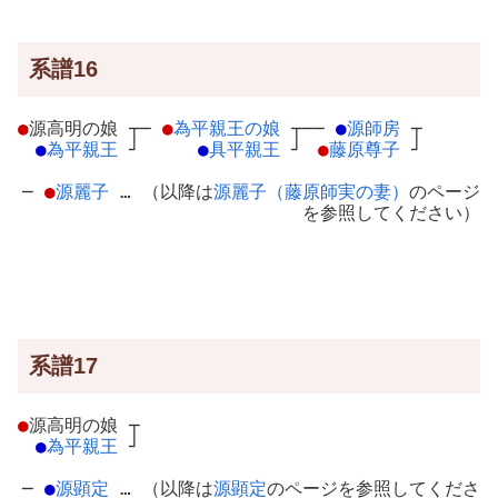
系譜16
●
源高明の娘
┬
─
●
為平親王の娘
┬
──
●
源師房
┬
●
為平親王
┘
●
具平親王
┘
●
藤原尊子
┘
─
●
源麗子
… （以降は
源麗子（藤原師実の妻）
のページ
を参照してください）
系譜17
●
源高明の娘
┬
●
為平親王
┘
─
●
源顕定
… （以降は
源顕定
のページを参照してくださ