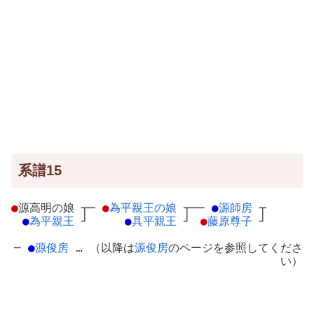
系譜15
●
源高明の娘
┬
─
●
為平親王の娘
┬
──
●
源師房
┬
●
為平親王
┘
●
具平親王
┘
●
藤原尊子
┘
─
●
源俊房
… （以降は
源俊房
のページを参照してくださ
い）