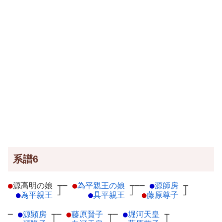
系譜6
●
源高明の娘
┬
─
●
為平親王の娘
┬
──
●
源師房
┬
●
為平親王
┘
●
具平親王
┘
●
藤原尊子
┘
─
●
源顕房
┬
─
●
藤原賢子
┬
─
●
堀河天皇
┬