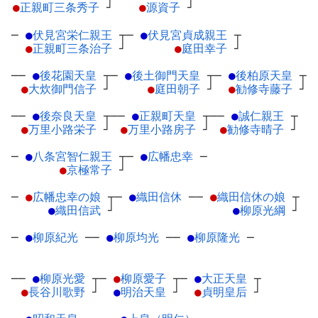
●
正親町三条秀子
┘
●
源資子
┘
─
●
伏見宮栄仁親王
┬
─
●
伏見宮貞成親王
┬
●
正親町三条治子
┘
●
庭田幸子
┘
──
●
後花園天皇
┬
─
●
後土御門天皇
┬
─
●
後柏原天皇
┬
●
大炊御門信子
┘
●
庭田朝子
┘
●
勧修寺藤子
┘
──
●
後奈良天皇
┬
──
●
正親町天皇
┬
──
●
誠仁親王
┬
●
万里小路栄子
┘
●
万里小路房子
┘
●
勧修寺晴子
┘
─
●
八条宮智仁親王
┬
─
●
広幡忠幸
─
●
京極常子
┘
─
●
広幡忠幸の娘
┬
─
●
織田信休
─
─
●
織田信休の娘
┬
●
織田信武
┘
●
柳原光綱
┘
─
●
柳原紀光
─
─
●
柳原均光
─
─
●
柳原隆光
─
──
●
柳原光愛
┬
─
●
柳原愛子
┬
─
●
大正天皇
┬
●
長谷川歌野
┘
●
明治天皇
┘
●
貞明皇后
┘