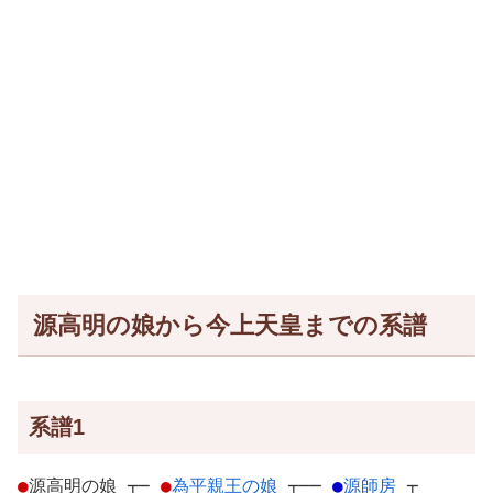
源高明の娘から今上天皇までの系譜
系譜1
●
源高明の娘
┬
─
●
為平親王の娘
┬
──
●
源師房
┬