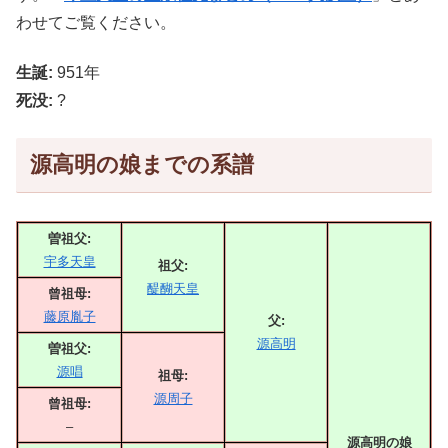
わせてご覧ください。
生誕:
951年
死没:
?
源高明の娘までの系譜
曽祖父:
宇多天皇
祖父:
醍醐天皇
曾祖母:
藤原胤子
父:
源高明
曽祖父:
源唱
祖母:
源周子
曾祖母:
–
源高明の娘