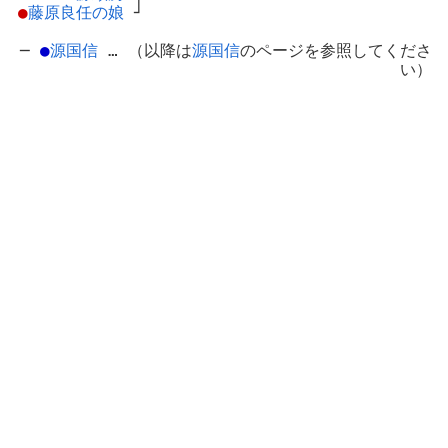
●
藤原良任の娘
┘
─
●
源国信
… （以降は
源国信
のページを参照してくださ
い）