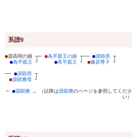
系譜9
●
源高明の娘
┬
─
●
為平親王の娘
┬
──
●
源師房
┬
●
為平親王
┘
●
具平親王
┘
●
藤原尊子
┘
──
●
源顕房
┬
●
源顕雅母
┘
─
●
源顕雅
… （以降は
源顕雅
のページを参照してくださ
い）