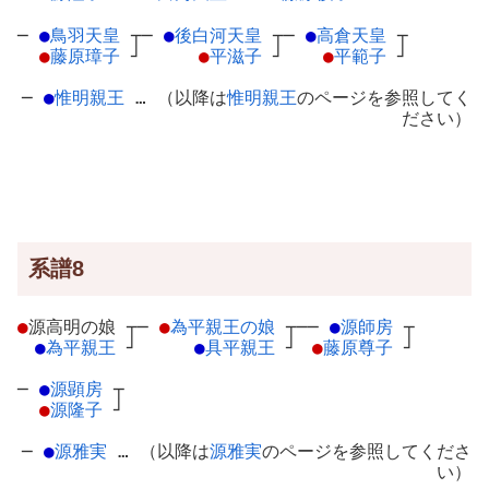
─
●
鳥羽天皇
┬
─
●
後白河天皇
┬
─
●
高倉天皇
┬
●
藤原璋子
┘
●
平滋子
┘
●
平範子
┘
─
●
惟明親王
… （以降は
惟明親王
のページを参照してく
ださい）
系譜8
●
源高明の娘
┬
─
●
為平親王の娘
┬
──
●
源師房
┬
●
為平親王
┘
●
具平親王
┘
●
藤原尊子
┘
─
●
源顕房
┬
●
源隆子
┘
─
●
源雅実
… （以降は
源雅実
のページを参照してくださ
い）