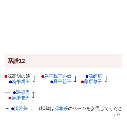
系譜12
●
源高明の娘
┬
─
●
為平親王の娘
┬
──
●
源師房
┬
●
為平親王
┘
●
具平親王
┘
●
藤原尊子
┘
──
●
源顕房
┬
●
藤原惟子
┘
─
●
源雅兼
… （以降は
源雅兼
のページを参照してくださ
い）