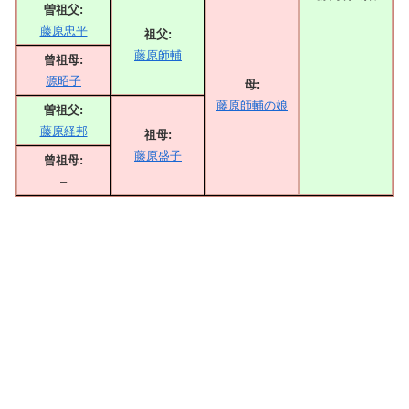
曽祖父:
藤原忠平
祖父:
藤原師輔
曾祖母:
源昭子
母:
藤原師輔の娘
曽祖父:
藤原経邦
祖母:
藤原盛子
曾祖母:
–