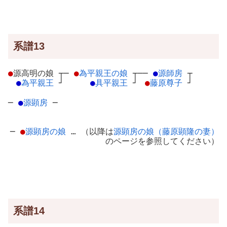
系譜13
●
源高明の娘
┬
─
●
為平親王の娘
┬
──
●
源師房
┬
●
為平親王
┘
●
具平親王
┘
●
藤原尊子
┘
─
●
源顕房
─
─
●
源顕房の娘
… （以降は
源顕房の娘（藤原顕隆の妻）
のページを参照してください）
系譜14