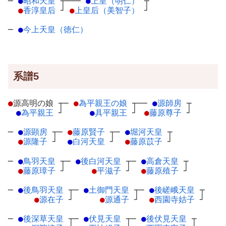
─
●
昭和天皇
┬
───
●
上皇（明仁）
┬
●
香淳皇后
┘
●
上皇后（美智子）
┘
─
●
今上天皇（徳仁）
系譜5
●
源高明の娘
┬
─
●
為平親王の娘
┬
──
●
源師房
┬
●
為平親王
┘
●
具平親王
┘
●
藤原尊子
┘
─
●
源顕房
┬
─
●
藤原賢子
┬
─
●
堀河天皇
┬
●
源隆子
┘
●
白河天皇
┘
●
藤原苡子
┘
─
●
鳥羽天皇
┬
─
●
後白河天皇
┬
─
●
高倉天皇
┬
●
藤原璋子
┘
●
平滋子
┘
●
藤原殖子
┘
─
●
後鳥羽天皇
┬
─
●
土御門天皇
┬
─
●
後嵯峨天皇
┬
●
源在子
┘
●
源通子
┘
●
西園寺姞子
┘
─
●
後深草天皇
┬
─
●
伏見天皇
┬
─
●
後伏見天皇
┬