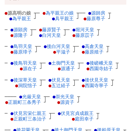
●
源高明の娘
┬
─
●
為平親王の娘
┬
──
●
源師房
┬
●
為平親王
┘
●
具平親王
┘
●
藤原尊子
┘
─
●
源顕房
┬
─
●
藤原賢子
┬
─
●
堀河天皇
┬
●
源隆子
┘
●
白河天皇
┘
●
藤原苡子
┘
─
●
鳥羽天皇
┬
─
●
後白河天皇
┬
─
●
高倉天皇
┬
●
藤原璋子
┘
●
平滋子
┘
●
藤原殖子
┘
─
●
後鳥羽天皇
┬
─
●
土御門天皇
┬
─
●
後嵯峨天皇
┬
●
源在子
┘
●
源通子
┘
●
西園寺姞子
┘
─
●
後深草天皇
┬
─
●
伏見天皇
┬
─
●
後伏見天皇
┬
●
洞院愔子
┘
●
五辻経子
┘
●
西園寺寧子
┘
────
●
光厳天皇
┬
─
●
崇光天皇
┬
●
正親町三条秀子
┘
●
源資子
┘
─
●
伏見宮栄仁親王
┬
─
●
伏見宮貞成親王
┬
●
正親町三条治子
┘
●
庭田幸子
┘
──
●
後花園天皇
┬
─
●
後土御門天皇
┬
─
●
後柏原天皇
┬