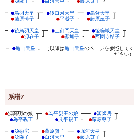
●
源隆子
┘
●
白河天皇
┘
●
藤原苡子
┘
─
●
鳥羽天皇
┬
─
●
後白河天皇
┬
─
●
高倉天皇
┬
●
藤原璋子
┘
●
平滋子
┘
●
藤原殖子
┘
─
●
後鳥羽天皇
┬
─
●
土御門天皇
┬
─
●
後嵯峨天皇
┬
●
源在子
┘
●
源通子
┘
●
西園寺姞子
┘
─
●
亀山天皇
… （以降は
亀山天皇
のページを参照してく
ださい）
系譜7
●
源高明の娘
┬
─
●
為平親王の娘
┬
──
●
源師房
┬
●
為平親王
┘
●
具平親王
┘
●
藤原尊子
┘
─
●
源顕房
┬
─
●
藤原賢子
┬
─
●
堀河天皇
┬
●
源隆子
┘
●
白河天皇
┘
●
藤原苡子
┘