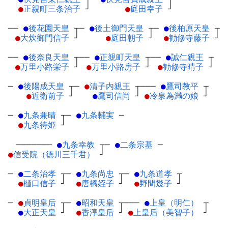
●
正親町三条治子
┘
●
庭田幸子
┘
──
●
後花園天皇
┬
─
●
後土御門天皇
┬
─
●
後柏原天皇
┬
●
大炊御門信子
┘
●
庭田朝子
┘
●
勧修寺藤子
┘
──
●
後奈良天皇
┬
──
●
正親町天皇
┬
──
●
誠仁親王
┬
●
万里小路栄子
┘
●
万里小路房子
┘
●
勧修寺晴子
┘
─
●
後陽成天皇
┬
─
●
清子内親王
┬
───
●
鷹司教平
┬
●
近衛前子
┘
●
鷹司信尚
┘
●
冷泉為満の娘
┘
─
●
九条兼晴
┬
─
●
九条輔実
─
●
九条待姫
┘
───────
●
九条幸教
┬
─
●
二条宗基
─
●
信受院（徳川三千君）
┘
─
●
二条治孝
┬
─
●
九条尚忠
┬
─
●
九条道孝
┬
●
樋口信子
┘
●
唐橋姪子
┘
●
野間幾子
┘
─
●
貞明皇后
┬
─
●
昭和天皇
┬
───
●
上皇（明仁）
┬
●
大正天皇
┘
●
香淳皇后
┘
●
上皇后（美智子）
┘