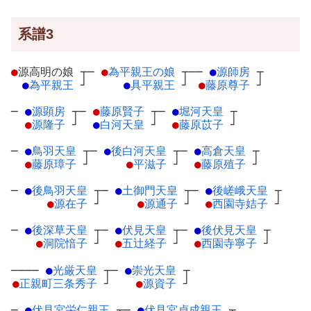
系譜3
●
源高明の娘
┬
─
●
為平親王の娘
┬
──
●
源師房
┬
●
為平親王
┘
●
具平親王
┘
●
藤原尊子
┘
─
●
源顕房
┬
─
●
藤原賢子
┬
─
●
堀河天皇
┬
●
源隆子
┘
●
白河天皇
┘
●
藤原苡子
┘
─
●
鳥羽天皇
┬
─
●
後白河天皇
┬
─
●
高倉天皇
┬
●
藤原璋子
┘
●
平滋子
┘
●
藤原殖子
┘
─
●
後鳥羽天皇
┬
─
●
土御門天皇
┬
─
●
後嵯峨天皇
┬
●
源在子
┘
●
源通子
┘
●
西園寺姞子
┘
─
●
後深草天皇
┬
─
●
伏見天皇
┬
─
●
後伏見天皇
┬
●
洞院愔子
┘
●
五辻経子
┘
●
西園寺寧子
┘
────
●
光厳天皇
┬
─
●
崇光天皇
┬
●
正親町三条秀子
┘
●
源資子
┘
─
●
伏見宮栄仁親王
┬
─
●
伏見宮貞成親王
┬