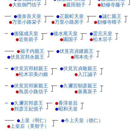
●
大炊御門信子
┘
●
庭田朝子
┘
●
勧修寺藤子
┘
──
●
後奈良天皇
┬
──
●
正親町天皇
┬
──
●
誠仁親王
┬
●
万里小路栄子
┘
●
万里小路房子
┘
●
勧修寺晴子
┘
─
●
後陽成天皇
┬
─
●
後水尾天皇
┬
─
●
霊元天皇
┬
●
近衛前子
┘
●
園国子
┘
●
松木宗子
┘
───
●
福子内親王
┬
─
●
伏見宮貞建親王
┬
●
伏見宮邦永親王
┘
●
岡本先子
┘
─
●
伏見宮邦頼親王
┬
─
●
伏見宮貞敬親王
┬
●
松木宗美の娘
┘
●
入江誠子
┘
─
●
伏見宮邦家親王
┬
─
●
久邇宮朝彦親王
┬
●
鳥居小路信子
┘
●
泉萬喜子
┘
─
●
久邇宮邦彦王
┬
─
●
香淳皇后
┬
●
邦彦王妃俔子
┘
●
昭和天皇
┘
───
●
上皇（明仁）
┬
─
●
今上天皇（徳仁）
●
上皇后（美智子）
┘