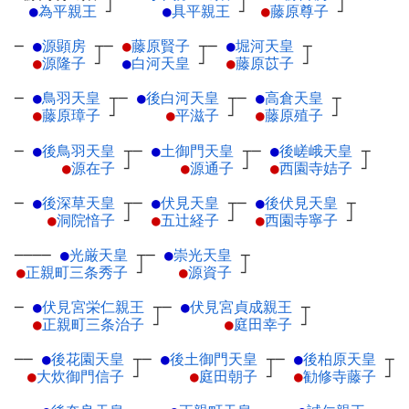
●
為平親王
┘
●
具平親王
┘
●
藤原尊子
┘
─
●
源顕房
┬
─
●
藤原賢子
┬
─
●
堀河天皇
┬
●
源隆子
┘
●
白河天皇
┘
●
藤原苡子
┘
─
●
鳥羽天皇
┬
─
●
後白河天皇
┬
─
●
高倉天皇
┬
●
藤原璋子
┘
●
平滋子
┘
●
藤原殖子
┘
─
●
後鳥羽天皇
┬
─
●
土御門天皇
┬
─
●
後嵯峨天皇
┬
●
源在子
┘
●
源通子
┘
●
西園寺姞子
┘
─
●
後深草天皇
┬
─
●
伏見天皇
┬
─
●
後伏見天皇
┬
●
洞院愔子
┘
●
五辻経子
┘
●
西園寺寧子
┘
────
●
光厳天皇
┬
─
●
崇光天皇
┬
●
正親町三条秀子
┘
●
源資子
┘
─
●
伏見宮栄仁親王
┬
─
●
伏見宮貞成親王
┬
●
正親町三条治子
┘
●
庭田幸子
┘
──
●
後花園天皇
┬
─
●
後土御門天皇
┬
─
●
後柏原天皇
┬
●
大炊御門信子
┘
●
庭田朝子
┘
●
勧修寺藤子
┘