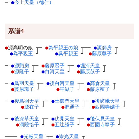
─
●
今上天皇（徳仁）
系譜4
●
源高明の娘
┬
─
●
為平親王の娘
┬
──
●
源師房
┬
●
為平親王
┘
●
具平親王
┘
●
藤原尊子
┘
─
●
源顕房
┬
─
●
藤原賢子
┬
─
●
堀河天皇
┬
●
源隆子
┘
●
白河天皇
┘
●
藤原苡子
┘
─
●
鳥羽天皇
┬
─
●
後白河天皇
┬
─
●
高倉天皇
┬
●
藤原璋子
┘
●
平滋子
┘
●
藤原殖子
┘
─
●
後鳥羽天皇
┬
─
●
土御門天皇
┬
─
●
後嵯峨天皇
┬
●
源在子
┘
●
源通子
┘
●
西園寺姞子
┘
─
●
後深草天皇
┬
─
●
伏見天皇
┬
─
●
後伏見天皇
┬
●
洞院愔子
┘
●
五辻経子
┘
●
西園寺寧子
┘
────
●
光厳天皇
┬
─
●
崇光天皇
┬