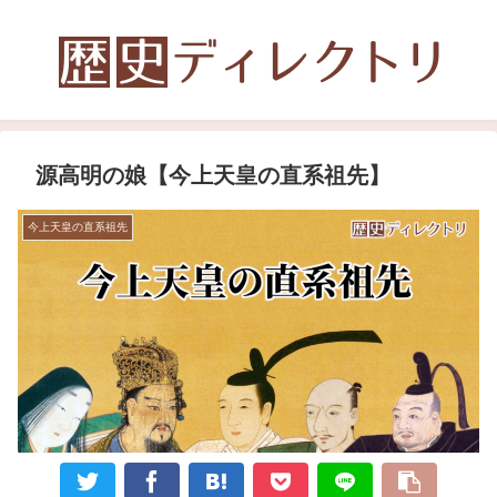
源高明の娘【今上天皇の直系祖先】
今上天皇の直系祖先