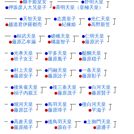
────
●
糠手姫皇女
┬
───────
●
舒明天皇
┬
●
押坂彦人大兄皇子
┘
●
斉明天皇（皇極天皇）
┘
────
●
天智天皇
┬
─
●
志貴皇子
┬
─
●
光仁天皇
┬
●
越道君伊羅都売
┘
●
紀橡姫
┘
●
高野新笠
┘
──
●
桓武天皇
┬
─
●
嵯峨天皇
┬
─
●
仁明天皇
┬
●
藤原乙牟漏
┘
●
橘嘉智子
┘
●
藤原沢子
┘
─
●
光孝天皇
┬
─
●
宇多天皇
┬
─
●
醍醐天皇
┬
●
班子女王
┘
●
藤原胤子
┘
●
藤原穏子
┘
─
●
村上天皇
┬
─
●
円融天皇
┬
─
●
一条天皇
┬
●
藤原安子
┘
●
藤原詮子
┘
●
藤原彰子
┘
─
●
後朱雀天皇
┬
─
●
後三条天皇
┬
─
●
白河天皇
┬
●
禎子内親王
┘
●
藤原茂子
┘
●
藤原賢子
┘
─
●
堀河天皇
┬
─
●
鳥羽天皇
┬
─
●
後白河天皇
┬
●
藤原苡子
┘
●
藤原璋子
┘
●
平滋子
┘
─
●
高倉天皇
┬
─
●
後鳥羽天皇
┬
─
●
土御門天皇
┬
●
藤原殖子
┘
●
源在子
┘
●
源通子
┘