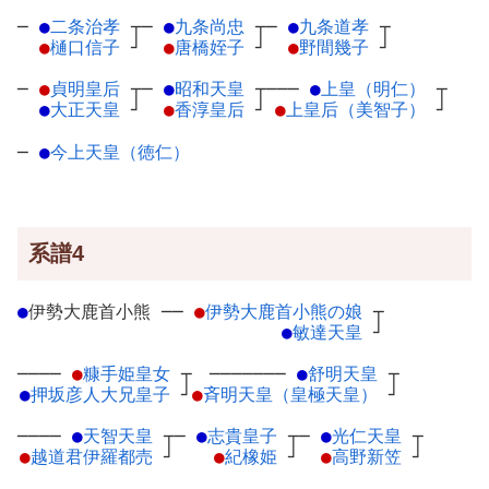
─
●
二条治孝
┬
─
●
九条尚忠
┬
─
●
九条道孝
┬
●
樋口信子
┘
●
唐橋姪子
┘
●
野間幾子
┘
─
●
貞明皇后
┬
─
●
昭和天皇
┬
───
●
上皇（明仁）
┬
●
大正天皇
┘
●
香淳皇后
┘
●
上皇后（美智子）
┘
─
●
今上天皇（徳仁）
系譜4
●
伊勢大鹿首小熊
─
─
●
伊勢大鹿首小熊の娘
┬
●
敏達天皇
┘
────
●
糠手姫皇女
┬
───────
●
舒明天皇
┬
●
押坂彦人大兄皇子
┘
●
斉明天皇（皇極天皇）
┘
────
●
天智天皇
┬
─
●
志貴皇子
┬
─
●
光仁天皇
┬
●
越道君伊羅都売
┘
●
紀橡姫
┘
●
高野新笠
┘