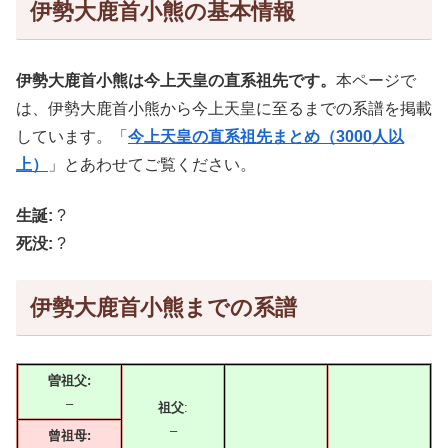
伊勢大鹿首小熊の基本情報
伊勢大鹿首小熊は今上天皇の直系祖先です。
本ページで
は、伊勢大鹿首小熊から今上天皇に至るまでの系譜を掲載
しています。「
今上天皇の直系祖先まとめ（3000人以
上）
」とあわせてご覧ください。
生誕:
?
死没:
?
伊勢大鹿首小熊までの系譜
曽祖父:
–
祖父
:
–
曾祖母: