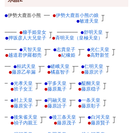
●
伊勢大鹿首小熊
─
─
●
伊勢大鹿首小熊の娘
┬
●
敏達天皇
┘
────
●
糠手姫皇女
┬
───────
●
舒明天皇
┬
●
押坂彦人大兄皇子
┘
●
斉明天皇（皇極天皇）
┘
────
●
天智天皇
┬
─
●
志貴皇子
┬
─
●
光仁天皇
┬
●
越道君伊羅都売
┘
●
紀橡姫
┘
●
高野新笠
┘
──
●
桓武天皇
┬
─
●
嵯峨天皇
┬
─
●
仁明天皇
┬
●
藤原乙牟漏
┘
●
橘嘉智子
┘
●
藤原沢子
┘
─
●
光孝天皇
┬
─
●
宇多天皇
┬
─
●
醍醐天皇
┬
●
班子女王
┘
●
藤原胤子
┘
●
藤原穏子
┘
─
●
村上天皇
┬
─
●
円融天皇
┬
─
●
一条天皇
┬
●
藤原安子
┘
●
藤原詮子
┘
●
藤原彰子
┘
─
●
後朱雀天皇
┬
─
●
後三条天皇
┬
─
●
白河天皇
┬
●
禎子内親王
┘
●
藤原茂子
┘
●
藤原賢子
┘