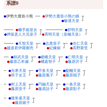
系譜9
●
伊勢大鹿首小熊
─
─
●
伊勢大鹿首小熊の娘
┬
●
敏達天皇
┘
────
●
糠手姫皇女
┬
───────
●
舒明天皇
┬
●
押坂彦人大兄皇子
┘
●
斉明天皇（皇極天皇）
┘
────
●
天智天皇
┬
─
●
志貴皇子
┬
─
●
光仁天皇
┬
●
越道君伊羅都売
┘
●
紀橡姫
┘
●
高野新笠
┘
──
●
桓武天皇
┬
─
●
嵯峨天皇
┬
─
●
仁明天皇
┬
●
藤原乙牟漏
┘
●
橘嘉智子
┘
●
藤原沢子
┘
─
●
光孝天皇
┬
─
●
宇多天皇
┬
─
●
醍醐天皇
┬
●
班子女王
┘
●
藤原胤子
┘
●
藤原穏子
┘
─
●
村上天皇
┬
─
●
円融天皇
┬
─
●
一条天皇
┬
●
藤原安子
┘
●
藤原詮子
┘
●
藤原彰子
┘
─
●
後朱雀天皇
┬
●
藤原嬉子
┘