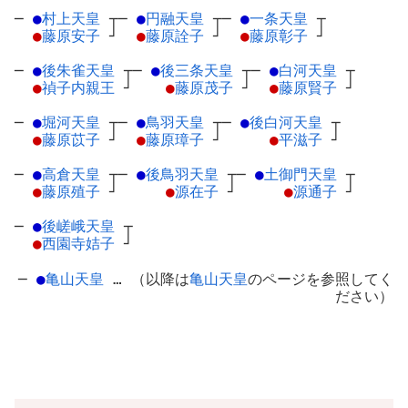
─
●
村上天皇
┬
─
●
円融天皇
┬
─
●
一条天皇
┬
●
藤原安子
┘
●
藤原詮子
┘
●
藤原彰子
┘
─
●
後朱雀天皇
┬
─
●
後三条天皇
┬
─
●
白河天皇
┬
●
禎子内親王
┘
●
藤原茂子
┘
●
藤原賢子
┘
─
●
堀河天皇
┬
─
●
鳥羽天皇
┬
─
●
後白河天皇
┬
●
藤原苡子
┘
●
藤原璋子
┘
●
平滋子
┘
─
●
高倉天皇
┬
─
●
後鳥羽天皇
┬
─
●
土御門天皇
┬
●
藤原殖子
┘
●
源在子
┘
●
源通子
┘
─
●
後嵯峨天皇
┬
●
西園寺姞子
┘
─
●
亀山天皇
… （以降は
亀山天皇
のページを参照してく
ださい）