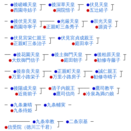
─
●
後嵯峨天皇
┬
─
●
後深草天皇
┬
─
●
伏見天皇
┬
●
西園寺姞子
┘
●
洞院愔子
┘
●
五辻経子
┘
─
●
後伏見天皇
┬
────
●
光厳天皇
┬
─
●
崇光天皇
┬
●
西園寺寧子
┘
●
正親町三条秀子
┘
●
源資子
┘
─
●
伏見宮栄仁親王
┬
─
●
伏見宮貞成親王
┬
●
正親町三条治子
┘
●
庭田幸子
┘
──
●
後花園天皇
┬
─
●
後土御門天皇
┬
─
●
後柏原天皇
┬
●
大炊御門信子
┘
●
庭田朝子
┘
●
勧修寺藤子
┘
──
●
後奈良天皇
┬
──
●
正親町天皇
┬
──
●
誠仁親王
┬
●
万里小路栄子
┘
●
万里小路房子
┘
●
勧修寺晴子
┘
─
●
後陽成天皇
┬
─
●
清子内親王
┬
───
●
鷹司教平
┬
●
近衛前子
┘
●
鷹司信尚
┘
●
冷泉為満の娘
┘
─
●
九条兼晴
┬
─
●
九条輔実
─
●
九条待姫
┘
───────
●
九条幸教
┬
─
●
二条宗基
─
●
信受院（徳川三千君）
┘