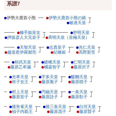
系譜7
●
伊勢大鹿首小熊
─
─
●
伊勢大鹿首小熊の娘
┬
●
敏達天皇
┘
────
●
糠手姫皇女
┬
───────
●
舒明天皇
┬
●
押坂彦人大兄皇子
┘
●
斉明天皇（皇極天皇）
┘
────
●
天智天皇
┬
─
●
志貴皇子
┬
─
●
光仁天皇
┬
●
越道君伊羅都売
┘
●
紀橡姫
┘
●
高野新笠
┘
──
●
桓武天皇
┬
─
●
嵯峨天皇
┬
─
●
仁明天皇
┬
●
藤原乙牟漏
┘
●
橘嘉智子
┘
●
藤原沢子
┘
─
●
光孝天皇
┬
─
●
宇多天皇
┬
─
●
醍醐天皇
┬
●
班子女王
┘
●
藤原胤子
┘
●
藤原穏子
┘
─
●
村上天皇
┬
─
●
円融天皇
┬
─
●
一条天皇
┬
●
藤原安子
┘
●
藤原詮子
┘
●
藤原彰子
┘
─
●
後朱雀天皇
┬
─
●
後三条天皇
┬
─
●
白河天皇
┬
●
禎子内親王
┘
●
藤原茂子
┘
●
藤原賢子
┘