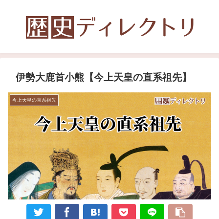
伊勢大鹿首小熊【今上天皇の直系祖先】
今上天皇の直系祖先