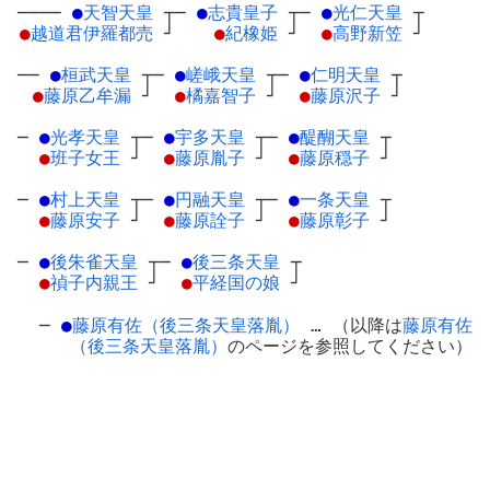
────
●
天智天皇
┬
─
●
志貴皇子
┬
─
●
光仁天皇
┬
●
越道君伊羅都売
┘
●
紀橡姫
┘
●
高野新笠
┘
──
●
桓武天皇
┬
─
●
嵯峨天皇
┬
─
●
仁明天皇
┬
●
藤原乙牟漏
┘
●
橘嘉智子
┘
●
藤原沢子
┘
─
●
光孝天皇
┬
─
●
宇多天皇
┬
─
●
醍醐天皇
┬
●
班子女王
┘
●
藤原胤子
┘
●
藤原穏子
┘
─
●
村上天皇
┬
─
●
円融天皇
┬
─
●
一条天皇
┬
●
藤原安子
┘
●
藤原詮子
┘
●
藤原彰子
┘
─
●
後朱雀天皇
┬
─
●
後三条天皇
┬
●
禎子内親王
┘
●
平経国の娘
┘
─
●
藤原有佐（後三条天皇落胤）
… （以降は
藤原有佐
（後三条天皇落胤）
のページを参照してください）