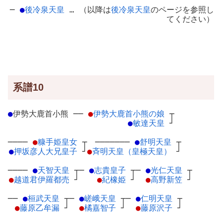
─
●
後冷泉天皇
… （以降は
後冷泉天皇
のページを参照し
てください）
系譜10
●
伊勢大鹿首小熊
─
─
●
伊勢大鹿首小熊の娘
┬
●
敏達天皇
┘
────
●
糠手姫皇女
┬
───────
●
舒明天皇
┬
●
押坂彦人大兄皇子
┘
●
斉明天皇（皇極天皇）
┘
────
●
天智天皇
┬
─
●
志貴皇子
┬
─
●
光仁天皇
┬
●
越道君伊羅都売
┘
●
紀橡姫
┘
●
高野新笠
┘
──
●
桓武天皇
┬
─
●
嵯峨天皇
┬
─
●
仁明天皇
┬
●
藤原乙牟漏
┘
●
橘嘉智子
┘
●
藤原沢子
┘