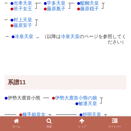
─
●
光孝天皇
┬
─
●
宇多天皇
┬
─
●
醍醐天皇
┬
●
班子女王
┘
●
藤原胤子
┘
●
藤原穏子
┘
─
●
村上天皇
┬
●
藤原安子
┘
─
●
冷泉天皇
… （以降は
冷泉天皇
のページを参照してく
ださい）
系譜11
●
伊勢大鹿首小熊
─
─
●
伊勢大鹿首小熊の娘
┬
●
敏達天皇
┘
────
●
糠手姫皇女
┬
───────
●
舒明天皇
┬
●
押坂彦人大兄皇子
┘
●
斉明天皇（皇極天皇）
┘
ホーム
検索
トップ
サイドバー