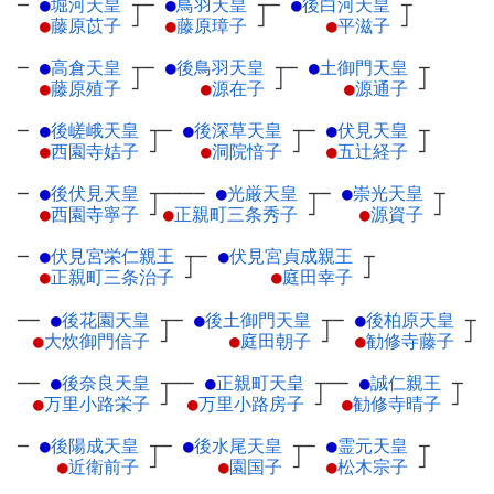
─
●
堀河天皇
┬
─
●
鳥羽天皇
┬
─
●
後白河天皇
┬
●
藤原苡子
┘
●
藤原璋子
┘
●
平滋子
┘
─
●
高倉天皇
┬
─
●
後鳥羽天皇
┬
─
●
土御門天皇
┬
●
藤原殖子
┘
●
源在子
┘
●
源通子
┘
─
●
後嵯峨天皇
┬
─
●
後深草天皇
┬
─
●
伏見天皇
┬
●
西園寺姞子
┘
●
洞院愔子
┘
●
五辻経子
┘
─
●
後伏見天皇
┬
────
●
光厳天皇
┬
─
●
崇光天皇
┬
●
西園寺寧子
┘
●
正親町三条秀子
┘
●
源資子
┘
─
●
伏見宮栄仁親王
┬
─
●
伏見宮貞成親王
┬
●
正親町三条治子
┘
●
庭田幸子
┘
──
●
後花園天皇
┬
─
●
後土御門天皇
┬
─
●
後柏原天皇
┬
●
大炊御門信子
┘
●
庭田朝子
┘
●
勧修寺藤子
┘
──
●
後奈良天皇
┬
──
●
正親町天皇
┬
──
●
誠仁親王
┬
●
万里小路栄子
┘
●
万里小路房子
┘
●
勧修寺晴子
┘
─
●
後陽成天皇
┬
─
●
後水尾天皇
┬
─
●
霊元天皇
┬
●
近衛前子
┘
●
園国子
┘
●
松木宗子
┘