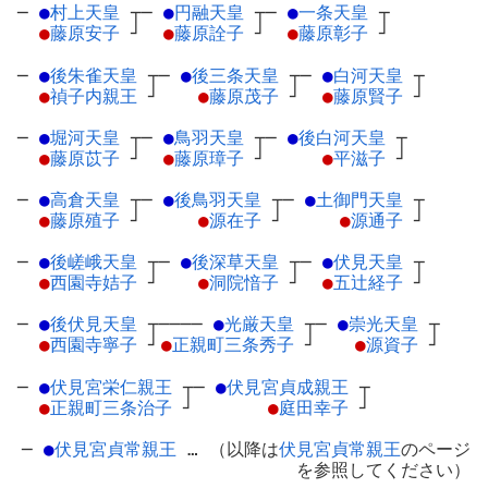
─
●
村上天皇
┬
─
●
円融天皇
┬
─
●
一条天皇
┬
●
藤原安子
┘
●
藤原詮子
┘
●
藤原彰子
┘
─
●
後朱雀天皇
┬
─
●
後三条天皇
┬
─
●
白河天皇
┬
●
禎子内親王
┘
●
藤原茂子
┘
●
藤原賢子
┘
─
●
堀河天皇
┬
─
●
鳥羽天皇
┬
─
●
後白河天皇
┬
●
藤原苡子
┘
●
藤原璋子
┘
●
平滋子
┘
─
●
高倉天皇
┬
─
●
後鳥羽天皇
┬
─
●
土御門天皇
┬
●
藤原殖子
┘
●
源在子
┘
●
源通子
┘
─
●
後嵯峨天皇
┬
─
●
後深草天皇
┬
─
●
伏見天皇
┬
●
西園寺姞子
┘
●
洞院愔子
┘
●
五辻経子
┘
─
●
後伏見天皇
┬
────
●
光厳天皇
┬
─
●
崇光天皇
┬
●
西園寺寧子
┘
●
正親町三条秀子
┘
●
源資子
┘
─
●
伏見宮栄仁親王
┬
─
●
伏見宮貞成親王
┬
●
正親町三条治子
┘
●
庭田幸子
┘
─
●
伏見宮貞常親王
… （以降は
伏見宮貞常親王
のページ
を参照してください）