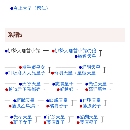
─
●
今上天皇（徳仁）
系譜5
●
伊勢大鹿首小熊
─
─
●
伊勢大鹿首小熊の娘
┬
●
敏達天皇
┘
────
●
糠手姫皇女
┬
───────
●
舒明天皇
┬
●
押坂彦人大兄皇子
┘
●
斉明天皇（皇極天皇）
┘
────
●
天智天皇
┬
─
●
志貴皇子
┬
─
●
光仁天皇
┬
●
越道君伊羅都売
┘
●
紀橡姫
┘
●
高野新笠
┘
──
●
桓武天皇
┬
─
●
嵯峨天皇
┬
─
●
仁明天皇
┬
●
藤原乙牟漏
┘
●
橘嘉智子
┘
●
藤原沢子
┘
─
●
光孝天皇
┬
─
●
宇多天皇
┬
─
●
醍醐天皇
┬
●
班子女王
┘
●
藤原胤子
┘
●
藤原穏子
┘