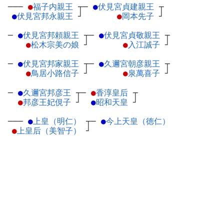
───
●
福子内親王
┬
─
●
伏見宮貞建親王
┬
●
伏見宮邦永親王
┘
●
岡本先子
┘
─
●
伏見宮邦頼親王
┬
─
●
伏見宮貞敬親王
┬
●
松木宗美の娘
┘
●
入江誠子
┘
─
●
伏見宮邦家親王
┬
─
●
久邇宮朝彦親王
┬
●
鳥居小路信子
┘
●
泉萬喜子
┘
─
●
久邇宮邦彦王
┬
─
●
香淳皇后
┬
●
邦彦王妃俔子
┘
●
昭和天皇
┘
───
●
上皇（明仁）
┬
─
●
今上天皇（徳仁）
●
上皇后（美智子）
┘