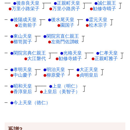
──
●
後奈良天皇
┬
──
●
正親町天皇
┬
──
●
誠仁親王
┬
●
万里小路栄子
┘
●
万里小路房子
┘
●
勧修寺晴子
┘
─
●
後陽成天皇
┬
─
●
後水尾天皇
┬
─
●
霊元天皇
┬
●
近衛前子
┘
●
園国子
┘
●
松木宗子
┘
─
●
東山天皇
┬
─
●
閑院宮直仁親王
┬
●
櫛笥賀子
┘
●
左衛門佐讃岐
┘
─
●
閑院宮典仁親王
┬
──
●
光格天皇
┬
──
●
仁孝天皇
┬
●
大江磐代
┘
●
勧修寺婧子
┘
●
正親町雅子
┘
─
●
孝明天皇
┬
─
●
明治天皇
┬
─
●
大正天皇
┬
●
中山慶子
┘
●
柳原愛子
┘
●
貞明皇后
┘
─
●
昭和天皇
┬
───
●
上皇（明仁）
┬
●
香淳皇后
┘
●
上皇后（美智子）
┘
─
●
今上天皇（徳仁）
系譜2