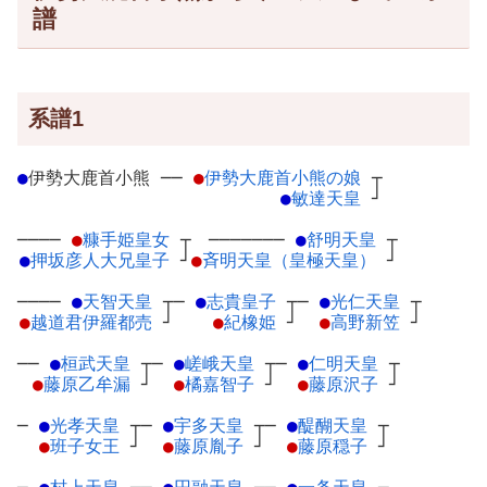
譜
系譜1
●
伊勢大鹿首小熊
─
─
●
伊勢大鹿首小熊の娘
┬
●
敏達天皇
┘
────
●
糠手姫皇女
┬
───────
●
舒明天皇
┬
●
押坂彦人大兄皇子
┘
●
斉明天皇（皇極天皇）
┘
────
●
天智天皇
┬
─
●
志貴皇子
┬
─
●
光仁天皇
┬
●
越道君伊羅都売
┘
●
紀橡姫
┘
●
高野新笠
┘
──
●
桓武天皇
┬
─
●
嵯峨天皇
┬
─
●
仁明天皇
┬
●
藤原乙牟漏
┘
●
橘嘉智子
┘
●
藤原沢子
┘
─
●
光孝天皇
┬
─
●
宇多天皇
┬
─
●
醍醐天皇
┬
●
班子女王
┘
●
藤原胤子
┘
●
藤原穏子
┘