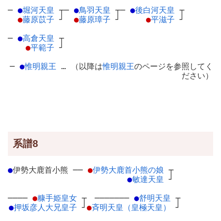
─
●
堀河天皇
┬
─
●
鳥羽天皇
┬
─
●
後白河天皇
┬
●
藤原苡子
┘
●
藤原璋子
┘
●
平滋子
┘
─
●
高倉天皇
┬
●
平範子
┘
─
●
惟明親王
… （以降は
惟明親王
のページを参照してく
ださい）
系譜8
●
伊勢大鹿首小熊
─
─
●
伊勢大鹿首小熊の娘
┬
●
敏達天皇
┘
────
●
糠手姫皇女
┬
───────
●
舒明天皇
┬
●
押坂彦人大兄皇子
┘
●
斉明天皇（皇極天皇）
┘