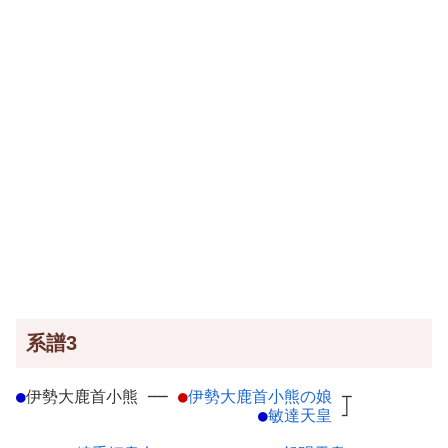
系譜3
●
伊勢大鹿首小熊
─
─
●
伊勢大鹿首小熊の娘
┬
●
敏達天皇
┘