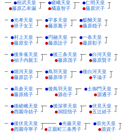
──
●
桓武天皇
┬
─
●
嵯峨天皇
┬
─
●
仁明天皇
┬
●
藤原乙牟漏
┘
●
橘嘉智子
┘
●
藤原沢子
┘
─
●
光孝天皇
┬
─
●
宇多天皇
┬
─
●
醍醐天皇
┬
●
班子女王
┘
●
藤原胤子
┘
●
藤原穏子
┘
─
●
村上天皇
┬
─
●
円融天皇
┬
─
●
一条天皇
┬
●
藤原安子
┘
●
藤原詮子
┘
●
藤原彰子
┘
─
●
後朱雀天皇
┬
─
●
後三条天皇
┬
─
●
白河天皇
┬
●
禎子内親王
┘
●
藤原茂子
┘
●
藤原賢子
┘
─
●
堀河天皇
┬
─
●
鳥羽天皇
┬
─
●
後白河天皇
┬
●
藤原苡子
┘
●
藤原璋子
┘
●
平滋子
┘
─
●
高倉天皇
┬
─
●
後鳥羽天皇
┬
─
●
土御門天皇
┬
●
藤原殖子
┘
●
源在子
┘
●
源通子
┘
─
●
後嵯峨天皇
┬
─
●
後深草天皇
┬
─
●
伏見天皇
┬
●
西園寺姞子
┘
●
洞院愔子
┘
●
五辻経子
┘
─
●
後伏見天皇
┬
────
●
光厳天皇
┬
─
●
崇光天皇
┬
●
西園寺寧子
┘
●
正親町三条秀子
┘
●
源資子
┘