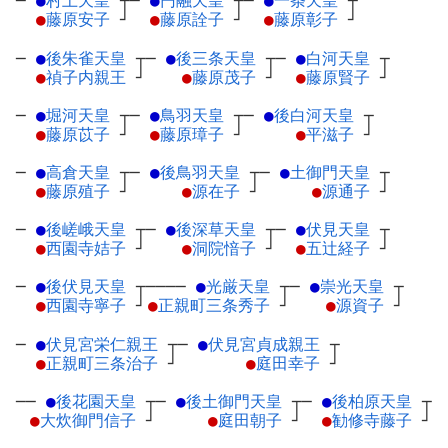
─
●
村上天皇
┬
─
●
円融天皇
┬
─
●
一条天皇
┬
●
藤原安子
┘
●
藤原詮子
┘
●
藤原彰子
┘
─
●
後朱雀天皇
┬
─
●
後三条天皇
┬
─
●
白河天皇
┬
●
禎子内親王
┘
●
藤原茂子
┘
●
藤原賢子
┘
─
●
堀河天皇
┬
─
●
鳥羽天皇
┬
─
●
後白河天皇
┬
●
藤原苡子
┘
●
藤原璋子
┘
●
平滋子
┘
─
●
高倉天皇
┬
─
●
後鳥羽天皇
┬
─
●
土御門天皇
┬
●
藤原殖子
┘
●
源在子
┘
●
源通子
┘
─
●
後嵯峨天皇
┬
─
●
後深草天皇
┬
─
●
伏見天皇
┬
●
西園寺姞子
┘
●
洞院愔子
┘
●
五辻経子
┘
─
●
後伏見天皇
┬
────
●
光厳天皇
┬
─
●
崇光天皇
┬
●
西園寺寧子
┘
●
正親町三条秀子
┘
●
源資子
┘
─
●
伏見宮栄仁親王
┬
─
●
伏見宮貞成親王
┬
●
正親町三条治子
┘
●
庭田幸子
┘
──
●
後花園天皇
┬
─
●
後土御門天皇
┬
─
●
後柏原天皇
┬
●
大炊御門信子
┘
●
庭田朝子
┘
●
勧修寺藤子
┘