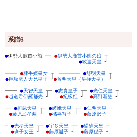
系譜6
●
伊勢大鹿首小熊
─
─
●
伊勢大鹿首小熊の娘
┬
●
敏達天皇
┘
────
●
糠手姫皇女
┬
───────
●
舒明天皇
┬
●
押坂彦人大兄皇子
┘
●
斉明天皇（皇極天皇）
┘
────
●
天智天皇
┬
─
●
志貴皇子
┬
─
●
光仁天皇
┬
●
越道君伊羅都売
┘
●
紀橡姫
┘
●
高野新笠
┘
──
●
桓武天皇
┬
─
●
嵯峨天皇
┬
─
●
仁明天皇
┬
●
藤原乙牟漏
┘
●
橘嘉智子
┘
●
藤原沢子
┘
─
●
光孝天皇
┬
─
●
宇多天皇
┬
─
●
醍醐天皇
┬
●
班子女王
┘
●
藤原胤子
┘
●
藤原穏子
┘