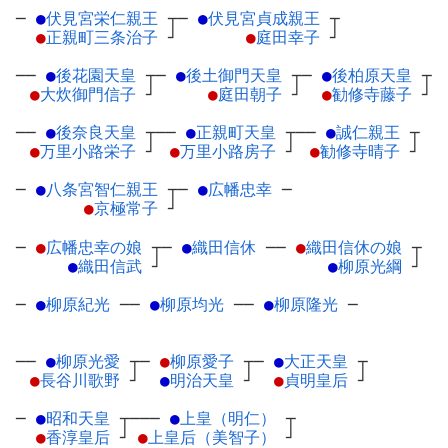
─
●
伏見宮栄仁親王
┬
─
●
伏見宮貞成親王
┬
●
正親町三条治子
┘
●
庭田幸子
┘
──
●
後花園天皇
┬
─
●
後土御門天皇
┬
─
●
後柏原天皇
┬
●
大炊御門信子
┘
●
庭田朝子
┘
●
勧修寺藤子
┘
──
●
後奈良天皇
┬
──
●
正親町天皇
┬
──
●
誠仁親王
┬
●
万里小路栄子
┘
●
万里小路房子
┘
●
勧修寺晴子
┘
─
●
八条宮智仁親王
┬
─
●
広幡忠幸
─
●
京極常子
┘
─
●
広幡忠幸の娘
┬
─
●
織田信休
─
─
●
織田信休の娘
┬
●
織田信武
┘
●
柳原光綱
┘
─
●
柳原紀光
─
─
●
柳原均光
─
─
●
柳原隆光
─
──
●
柳原光愛
┬
─
●
柳原愛子
┬
─
●
大正天皇
┬
●
長谷川歌野
┘
●
明治天皇
┘
●
貞明皇后
┘
─
●
昭和天皇
┬
───
●
上皇（明仁）
┬
●
香淳皇后
┘
●
上皇后（美智子）
┘